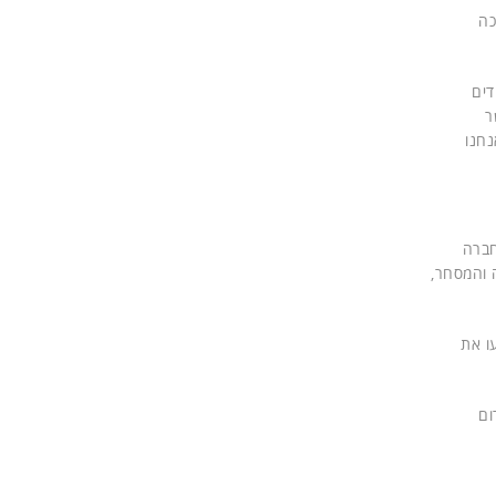
כה
דים
ר
נחנו
אל רשמה החברה
 והמסחר,
יעו את
ום