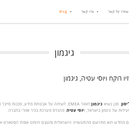
שמרו על קשר
צרו קשר
Blog
גיגמון
 רוקח ויוסי עטיה, גיגמון
יסון
, סגן נשיא
גיגמון
לאזור EMEA, לשיחה על אבטחת מידע, סכנות סייבר
לות של גיגמון בישראל, ו
יוסי עטיה
, מהנדס מערכת בכיר אזורי בחברה.
 פעם מחדש הוא מתרשם מהתעשייה הישראלית ומעצם היותנו אומת הסטארט-א