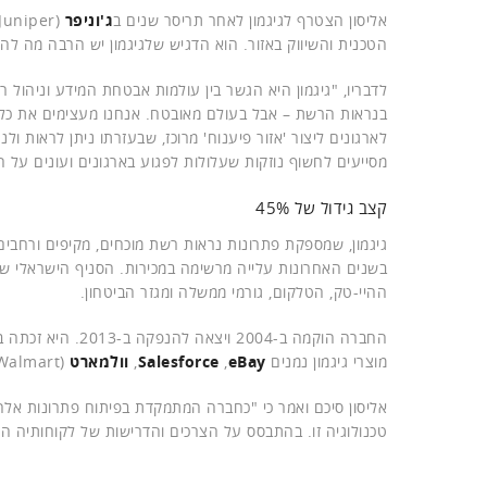
אליסון הצטרף לגיגמון לאחר תריסר שנים ב
ג'וניפר
הטכנית והשיווק באזור. הוא הדגיש שלגיגמון יש הרבה מה לה
לדבריו, "גיגמון היא הגשר בין עולמות אבטחת המידע וניהו
בנראות הרשת – אבל בעולם מאובטח. אנחנו מעצימים את כל
לארגונים ליצור 'אזור פיענוח' מרוכז, שבעזרתו ניתן לראות 
מסייעים לחשוף נוזקות שעלולות לפגוע בארגונים ועונים על
קצב גידול של 45%
בשנים האחרונות עלייה מרשימה במכירות. הסניף הישראלי ש
ההיי-טק, הטלקום, גורמי ממשלה ומגזר הביטחון.
החברה הוקמה ב-04
מוצרי גיגמון נמנים
eBay
,
Salesforce
,
וולמארט
(Walmart) ו
אליסון סיכם ואמר כי "כחברה המתמקדת בפיתוח פתרונות אלה
טכנולוגיה זו. בהתבסס על הצרכים והדרישות של לקוחותיה ה