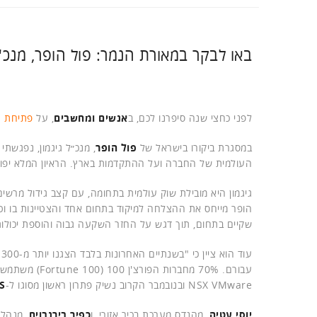
באו לבקר במאורת הנמר: פול הופר, מנכ"
לפני כחצי שנה סיפרנו לכם, ב
אנשים ומחשבים
, על
פתיחת ה
במסגרת ביקורו בישראל של
פול הופר
, מנכ״ל גיגמון, נפגש
העולמית של החברה ועל ההתקדמות בארץ. הראיון המלא יפור
הופר מייחס את ההצלחה למיקוד בתחום אחד והצטיינות בו וטו
שקיים בתחום, תוך דגש על החזר השקעה גבוה והוספת יכולות
ע
עבורם. 70% מח
NSX VMware ובנובמבר הקרוב נשיק פתרון ראשון מסוגו ל-
S
יוסי עטיה
, מהנדס מערכת בכיר אזורי, ו
כפיר בירנבוים
, מנהל 