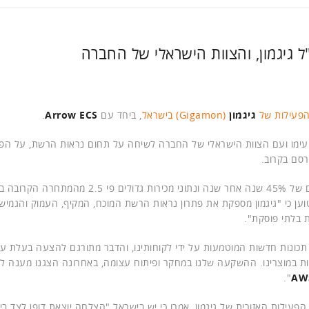
ל גיגמון, והצוות הישראלי של החברה
פעילות של
גיגמון
(Gigamon) בישראל
, ביחד עם
Arrow ECS
.
תי עימו ועם הצוות הישראלי של החברה לשיחה על תחום נראות הרשת, על הפ
סם בקרוב.
גיגמון היא מובילת שוק עולמית בתחומה, עם קצב גידול מרשים של 45% שנה אחר שנה ונתוני מכירות גדולים פי .5
ען כי "גיגמון מספקת את פתרון נראות הרשת המוכח, המקיף, העמוק והגמיש 
 בלתי פוסקת".
וד הוא ציין כי "בשנתיים האחרונות בלבד הצגנו יותר מ-300 תכונות חדשות המוטמעות על ידי לקוחותינו, והדבר מתורגם להצעה ב
ברות הפורצ'ן 100 (Fortune 100) משתמשות במוצרינו. ההשקעה שלנו במחקר ופיתוח עצומה, באחרונה הצגנו מענ
".
AW
הפעילות האזורית של גיגמון, אמרו כי יש בישראל "הצלחה יוצאת דופן לצד בי