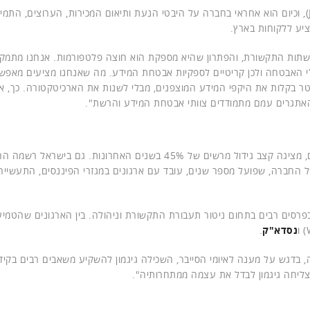
(Juniper), וכיום הוא אחראי בחברה על היבטי הנעת ותיאום המכירות, הערוצים, התמי
ציע ללקוחות בארץ.
ל רשתות התקשורת, והפתרון שהיא מספקת הוא חוצה פלטפורמות. אנחנו מתמק
י האבטחה ולכן קריטיים לספקיות אבטחת המידע. מה שאנחנו מציעים מאפש
ולנטר בקלות את היקפי המידע המוצפנים, מבלי לשנות את הארכיטקטורה. כך, א
 האתגרים עמם מתמודדים צוותי אבטחת המידע והרשת".
גיגמון, שמספקת פתרונות נראות רשת מוכחים, מקיפים ורחבים, מציגה קצב גידול מרשים של 45% בשנים האחרונות. גם בישר
ל החברה, שפועל מספר שנים, עובד עם ארגונים במגזרי הפיננסים, התעשייה
20 ויצאה להנפקה ב-2013. היא זכתה בפרסים רבים בתחום ניטור תעבורת התקשורת וניהולה. בין הארגונים שהטמ
נסדא"ק
.
, בדגש על מענה לאיומי הסייבר, השכילה גיגמון להשקיע משאבים רבים בקיד
צליחה גיגמון לבדל את עצמה ממתחרותיה".