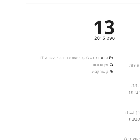
13
ספט 2016
פורסם ב
בא לבקר במאורת הנמר
,
קהילת ה-IT
עילות
אין תגובות
קישור קבוע
2 מהמתחרה הקרובה ביותר.
ביותר
עלת ערך גבוה
ה לסביבת
קוש הולך