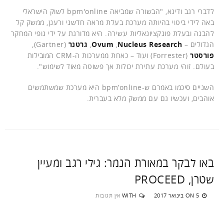
לדברי רגב ודיגא, "הבשורה שמביאה bpm'online לשוק הישראלי
באה לידי ביטוי בהיותה מערכת בעלת מראה חדשני ורענן, ממשק קל
להבנה ובעלת פונקציונאליות עשירה. היא מדורגת על ידי גופי המחקר
הגדולים –
Nucleus Research
,
Ovum
,
גרטנר
(Gartner),
פורסטר
(Forrester) ועוד – כאחת ממערכות ה-CRM המובילות
בעולם. זוהי מערכת עתירת יכולות אך פשוטה מאוד לשימוש".
השניים סיכמו באמרם ש-bpm’online היא מערכת שמשתמשים
אוהבים, ועכשיו גם עם ממשק מלא בעברית.
באו לבקר במאורת הנמר: גילי רגב ומעיין
שטרן, PROCEED
5 בינואר 2017
WITH
אין תגובות
ON