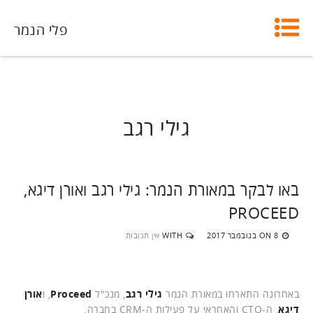
פלי הנמר
גילי רגב
באו לבקר במאורת הנמר: גילי רגב ואורן דיגא,
PROCEED
8 בנובמבר 2017
WITH
אין תגובות
ON
באחרונה התארחו במאורת הנמר
גילי רגב
, מנכ"ל
Proceed
, ו
אורן
דיגא
, ה-CTO והאחראי על פעילות ה-CRM בחברה.