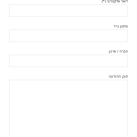
דואר אלקטרוני (*)
טלפון נייד
חברה / ארגון
תוכן ההודעה