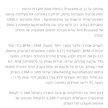
שוחחנו על כך ש-Proceed, בהיותה אחת מחברות הייעוץ
והאינטגרציה המובילות במשק, הרחיבה באחרונה את פעילותה ומהווה
האינטגרטורית הרשמית של bpm’online – אחת ממערכות ה-CRM
המובילות בעולם. רגב ודיגא ציינו שה-bpm’online מתאימה ל-DNA
של Proceed היות שהיא מערכת למימוש אוטומציה של תהליכי
עבודה.
השניים אמרו כי מדובר במוצר ייחודי המשלב CRM ו-BPM בכלי אחד.
יכולות ה-BPM, המשולבות בליבת המוצר, מאפשרות לארגונים גמישות
רבה וכן את היכולת לבצע שינויים מהירים בתהליכי העבודה. המוצר
כולל שלושה מודולים, שירות, מכירות ושיווק על פלטפורמה אחת. הם
אמרו ששילוב הכלים על פלטפורמה אחת מעניק יכולת הפעלת מסעות
פרסום (Marketing Automation) ישירות מתוך ה-CRM, בשילוב
עם מודולי המכירות והשירות וללא צורך בממשק לכלי שיווק צד ג' –
למשל, כלי לדיוור אימיילים בתפוצה רחבה.
דיגא סיפר על הפרויקטים שביצעה החברה בישראל ואמר כי לקוחות
מהתעשייה הישראלית הצטרפו ל-6,500 הלקוחות הקיימים של
bpm’online ברחבי העולם.