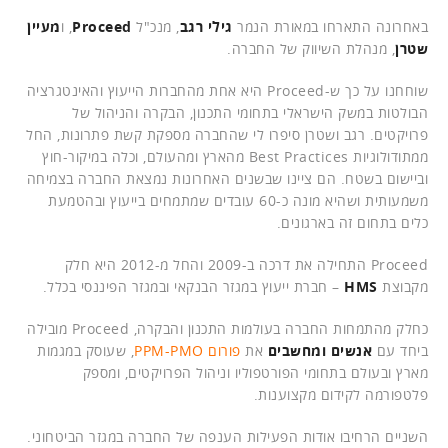
באחרונה התארחו במאורת הנמר
גילי רגב
, מנכ"ל
Proceed
, ו
מעיין
שטרן
, מנהלת השיווק של החברה.
שוחחנו על כך ש-Proceed היא אחת מהחברות הייעוץ והאינטגרציה
הבולטות במשק הישראלי בתחומי התכנון, הבקרה והניהול של
פרויקטים. רגב ושטרן סיפרו לי שהחברה מספקת קשת פתרונות, החל
ממתודולוגיות Best Practices מהארץ ומהעולם, וכלה במיקור-חוץ
וביישום בשטח. הם ציינו שבשנים האחרונות נמצאת החברה בצמיחה
משמעותית ושהיא מונה כ-60 עובדים שמתמחים בייעוץ ובהטמעת
כלים בתחום זה בארגונים.
Proceed התחילה את דרכה ב-2009 והחל מ-2012 היא חלק
מקבוצת
HMS
– חברת ייעוץ במגזר הבנקאי ובמגזר הפיננסי בכלל.
כחלק מהתמחות החברה בעולמות התכנון והבקרה, Proceed מובילה
ביחד עם
אנשים ומחשבים
את
פורום PPM-PMO
, שעוסק במגמות
מארץ ובעולם בתחומי הפורטפוליו וניהול הפרויקטים, ומספק
פלטפורמה לקידום מקצוענות.
השניים הרחיבו אודות הפעילות הענפה של החברה במגזר הביטחוני.