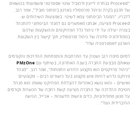
"Proceed נבחרה לייעץ ולהוביל שינוי אסטרטגי ומשמעותי בנושאים
של תכנון בקרה וניהול פורטפוליו בארגון ביטחוני מוביל", אמר רגב.
לדבריו, "המגזר הביטחוני צמא לשינוי. באמצעות השירותים ש-
Proceed מציעה, אנחנו מאפשרים גם למגזר הביטחוני להתנהל
בצורה יעילה על ידי ניהול כלל הפרויקטים וההשקעות שלהם
במתודולוגיה סדורה של ניהול פורטפוליו, תוך קישור בין השקעות
הארגון לאסטרטגיה שלו".
לסיום סיפרו רגב ושטרן על התרחבות והתפתחות ההדרכות והקורסים
שאותם מבצעת החברה בשנה האחרונה, בשיתוף עם
PMzOne
.
"ניהול פרויקטים הוא מקצוע הדורש התמחות", אמר רגב. "מנהל
פרויקט נדרש להיות איש מקצוע בעל כישורים רבים – מקצועיים
ואישיים – והוא נושא באחריות להצלחת הפרויקט שאותו הוא מנהל.
חטיבת ההדרכה של החברה מציעה קשת רחבה של הכשרות וקורסים
על מגוון מתודולוגיות, כלים וגישות חדשניות – אג'ייל, הגישה
ההיברידית ועוד".