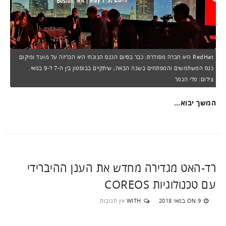
RedHat היא חברה מסודרת: כבר בסיום הכנס הנוכחי היא הכריזה על מועד ומיקום
כנס המשתמשים והמפתחים בשנה הבאה, שיתקיים בבוסטון בין ה-7 ל-9 במאי.
צילום: פלי הנמר
המשך יבוא…
רד-האט מגדירה מחדש את הענן ההיברידי
עם טכנולוגיות COREOS
9 במאי 2018
WITH
אין תגובות
ON