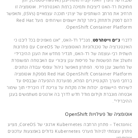
מחויבות רד-האט ליציבות ותמיכה ברמת האנטרפרייז. אוטומציה זו
תרחיב את מרחב השותפים של יצרני תוכנה עצמאיים (ISVs), ותאפשר
להם לספק ולתחזק ביתר קלות יישומים ושירותים מעל Red Hat
OpenShift Container Platform.
לדברי
ג'ים וייטהרסט
, מנכ"ל רד-האט, "אנו מאמינים בכל ליבנו כי
האינטגרציה של טכנולוגיות האוטומציה של CoreOS עם פתרונות
תשתית רבי-עוצמה של רד-האט, תגדיר מחדש את הענן ההיברידי
ותשלב את הפשטות של פריסות ענן ציבורי עם האבטחה המשופרת
של מחשוב ענן פרטי. הפתרון מאפשר ניהול עומסי עבודה ונתונים.
Red Hat OpenShift Container Platform מספקת אוטומציה
ברחבי מערך הקונטיינרים המלא, ממערכת ההפעלה שבבסיס עד
לשירותי היישומים. יכולות אלה מקלות על צריכת IT היברידי תוך שימור
אבטחה מוגברת וקידום מודל חדש לדרך בה ארגונים משתמשים בענן
ההיברידי".
אוטומציה של פעילויות OpenShift
Tectonic – פתרון הרחבה Kubernetes ארגוני של CoreOS, מציע
פתרון עוצמתי לניהול מערכי Kubernetes גדולים באמצעות עדכונים
אוטומטיי.