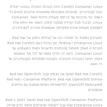
CoreOS Container Linux הינה מערכת הפעלה Linux ייעודית
עבור קונטיינרים. המערכת מאובטחת ומאפשרת עדכונים חכמים כדי
לשמור על עדכניות של פריסות תשתית גדולות מאוד. Container
Linux, הבנויה סביב קהילה מוצקה קיימת, תשמר את החזון שלה
לאספקת תשתית אירוח מתקדמת, אוטומטית ומהירה לקונטיינרים.
המערכת נסמכת על תמיכה רבה של קהילות התוכן של Red Hat
Enterprise Linux ו-Fedora, עם נגזרת בשם Red Hat CoreOS.
מערכת זו תשלב תפיסות טכנולוגיה חדשניות וחווית המשתמש של
Container Linux. היצע זה יחליף בסופו של דבר את Atomic
Host, ויפעל כמערכת ההפעלה הקבועה ממוקדמת הקונטיינרים של
רד-האט.
Red Hat CoreOS תספק את הבסיס עבור Red Hat OpenShift
Container Platform ,Red Hat OpenShift Online ו-Red Hat
OpenSift Dedicated, לפלטפורמת Kubernetes עם עדכונים
אוטומטיים.
Red Hat OpenShift Container Platform תמשיך לתמוך ב-Red
Hat Enterprise Linux עבור לקוחות המעדיפים מחזור חיים ואריזה