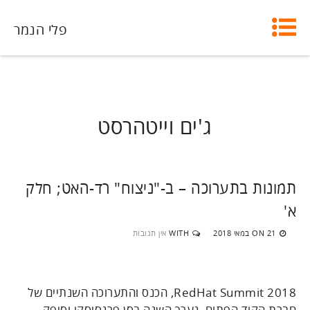
פלי הנמר
ג'ים וייטהרסט
תמונות בתערוכה – ב-"ניצוח" רד-האט; חלק
א'
21 במאי 2018
WITH
אין תגובות
ON
RedHat Summit 2018, הכנס והתערוכה השנתיים של
חברת הקוד הפתוח, נערך השנה בסן פרנסיסקו וסיפק