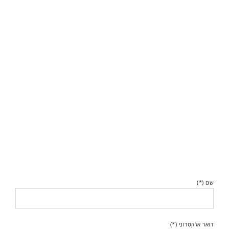
שם (*)
דואר אלקטרוני (*)