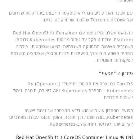
עם תכונה זאת יכולים מנהלי ארכיטקטורה לבצע ביתר קלות שדרוגים
של אשכולות Tectonic שלמים ושרתי קונטיינרים.
רד-האט תשלב יכולת זאת עם Red Hat OpenShift Container
Platform. יכולת זו תקל על ניהול פריסות Kubernetes גדולות,
כשמרבית משימות התחזוקה השגרתיות יבוצעו אוטומטית. יכולת זו
תפחית משמעותית צורך בפעילויות ידניות ותספק אוטומציה מושלמת
לפיקוח על אשכולות.
פתרון ה-"תפעול"
CoreOS גם יצרה את תפיסת "תפעול" (Operators) עם
Kubernetes – הרחבת API Kubernetes ליצירה, תצורה וניהול
יישומים מורכבים.
בפועל, הפתרון עושה שימוש בידע המצטבר של ניהול יישומי
Kubernetes, בונה אותו לתוך תוכנה, והופך עומסי עבודה מאתגרים
לקלים יותר לפריסה ותחזוקה ב-Kubernetes.
מימושי CoreOS Container Linux ב-Red Hat OpenShift