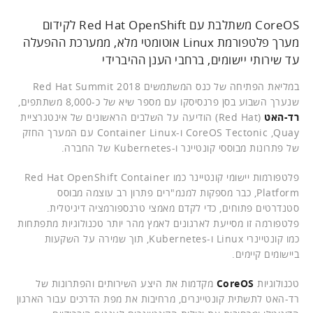
CoreOS משתלבת עם Red Hat OpenShift לקידום
מערך פלטפורמת Linux אוטומטי מלא, ממערכת ההפעלה
עד שירותי יישומים, ברחבי הענן ההיברידי
במליאת הפתיחה של כנס המשתמשים Red Hat Summit 2018
שנערך השבוע בסן פרנסיסקו עם מספר שיא של כ-8,000 משתתפים,
רד-האט
(Red Hat) הודיעה על השלבים הראשונים של אינטגרציית
CoreOS Tectonic ,Quay ו-Container Linux עם המערך החזק
של פתרונות מבוססי קונטיינר ו-Kubernetes של החברה.
פלטפורמות יישומי קונטיינר כמו Red Hat OpenShift Container
Platform, כבר מספקות למנמ"רים פתרון רב עוצמה מבוסס
סטנדרטים פתוחים, כדי לקדם מאמצי טרנספורמציה דיגיטלית.
פלטפורמה זו מסייעת לארגונים לאמץ מהר יותר טכנולוגיות מתפתחות
כמו קונטיינרי Linux ו-Kubernetes, תוך שמירה על השקעות
ביישומים קיימים.
טכנולוגיות
CoreOS
מקדמות את היצע השירותים והפתרונות של
רד-האט לתשתית קונטיינרים, מרחיבות את מפת הדרכים עבור הארגון