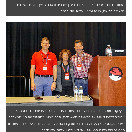
גאוות היחידה בעולם הקוד הפתוח: מיליון יישומים (ראו בהמשך) ומיליון מפתחים
נרשמים חדשים, בכנס עצמו. צילום: פלי הנמר
מיקי קנת ממעבדות הפיתוח של רד-האט ברעננה עם שני עמיתיה בחברה לפני
עלייתם לבמה לשאת את הרצאתם המשותפת, תחת המוטו "העתיד פתוח". המעבדה
בארץ הוקמה לפני כעשור, לאחר רכישת קומראנט, שממנה קנת הגיעה. לרד-האט גם
סניף מכירות מקומי בראשותו של דן טולדנו. צילום: פלי הנמר