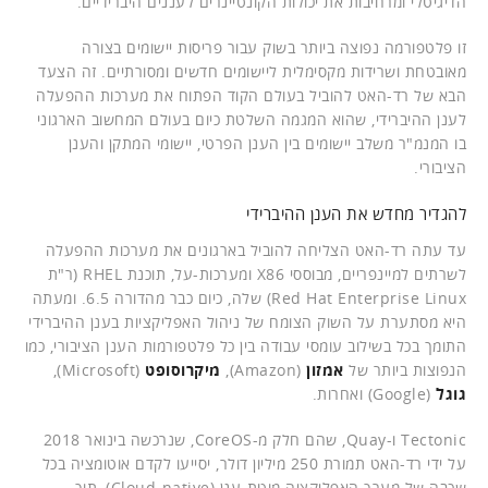
הדיגיטלי ומרחיבות את יכולות הקונטיינרים לעננים היברידיים.
זו פלטפורמה נפוצה ביותר בשוק עבור פריסות יישומים בצורה
מאובטחת ושרידות מקסימלית ליישומים חדשים ומסורתיים. זה הצעד
הבא של רד-האט להוביל בעולם הקוד הפתוח את מערכות ההפעלה
לענן ההיברידי, שהוא המגמה השלטת כיום בעולם המחשוב הארגוני
בו המנמ"ר משלב יישומים בין הענן הפרטי, יישומי המתקן והענן
הציבורי.
להגדיר מחדש את הענן ההיברידי
עד עתה רד-האט הצליחה להוביל בארגונים את מערכות ההפעלה
לשרתים למיינפריים, מבוססי X86 ומערכות-על, תוכנת RHEL (ר"ת
Red Hat Enterprise Linux) שלה, כיום כבר מהדורה 6.5. ומעתה
היא מסתערת על השוק הצומח של ניהול האפליקציות בענן ההיברידי
התומך בכל בשילוב עומסי עבודה בין כל פלטפורמות הענן הציבורי, כמו
הנפוצות ביותר של
אמזון
(Amazon),
מיקרוסופט
(Microsoft),
גוגל
(Google) ואחרות.
Tectonic ו-Quay, שהם חלק מ-CoreOS, שנרכשה בינואר 2018
על ידי רד-האט תמורת 250 מיליון דולר, יסייעו לקדם אוטומציה בכל
שכבה של מערך האפליקציה מוטת-ענן (Cloud-native), תוך