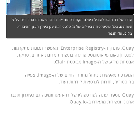
החזון של רד-האט: להוביל בעולם הקוד הפתוח את ניהול היישומים המבוזרים על כל
השרתים, בכל ארכיטקטורה בשילוב של כל פלטפורמת ענן בעידן הענן ההיברידי.
צילום: פלי הנמר
Quay, פתרון ה-Enterprise Registry, מאפשר תכונות מתקדמות
לסנכרון גאוגרפי אוטומטי, פריסה בתשתית מרובת אתרים, סריקת
אבטחת מידע של ה-image מבוססת Clair.
המערכת מאפשרת ניהול מחזור החיים של ה-image, צפייה
בהיסטוריה, חזרות לגרסאות קודמות ועוד.
Quay נוספה עתה לפורטפוליו של רד-האט וזמינה גם כפתרון תוכנה
ארגוני וכשירות מתארח ב-Quay.io.