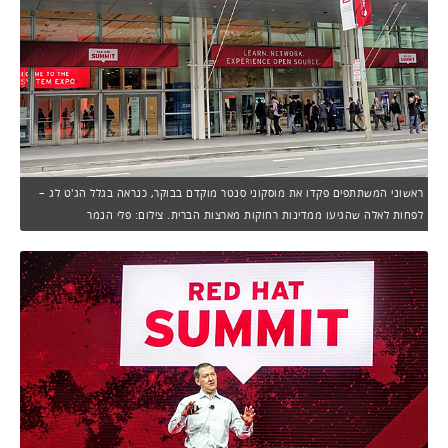
ראשוני המשתתפים פקדו את מוסקוני סנטר מוקדם בבוקר, כנראה בגלל הג'ט לג –
לפחות לאלה שהגיעו ממדינות רחוקות מארצות הברית. צילום: פלי הנמר