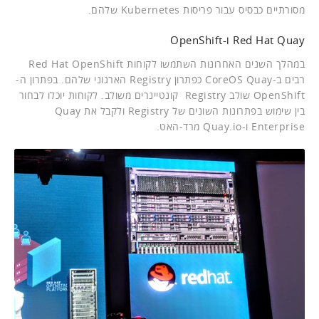
מסורתיים כבסיס עבור פריסות Kubernetes שלהם.
Red Hat Quay ו-OpenShift
במהלך השנים האחרונות השתמשו לקוחות Red Hat OpenShift
רבים ב-CoreOS Quay כפתרון Registry הארגוני שלהם. בפתרון ה-
OpenShift שולב Registry קונטיינרים משולב. לקוחות יוכלו לבחור
בין שימוש בפתרונות השונים של Registry ולקבל את Quay
Enterprise ו-Quay.io מרד-האט.