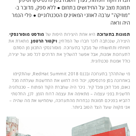
תמונת מצב על החידושים בתחום ● ללא ספק, מדובר ב-
"מוזיקה" ערבה לאוזני המאזינים הטכנולוגיים ● פלי הנמר
היה וראה
תמונות בתערוכה
היא אחת היצירות היפות של
מודסט מוסורגסקי
.
היצירה, שנכתבה לזכר חברו של המלחין,
ויקטור הרטמן
, מתארת את
חוויותיו ותחושותיו של מבקר בתערוכה. מוסורגסקי התכוון מן הסתם
לתערוכות אמנות, אבל אפשר להשליך את הדרכים לכל סוג של יצירה,
כולל אמנות טכנולוגית.
מי שהתהלך בתערוכה ובכנס RedHat Summit 2018, שהתקיימו
באחרונה בסן פרנסיסקו, יכול היה לחוש את החדשנות שעלתה מכל
נאום, מכל דוכן ומכל קיר. ניכר היה שחברת הקוד הפתוח – טכנולוגיה
חדשנית בפני עצמה – מתאימה את עצמה לרוח הזמן. לכן, החלטתי
להביא בפניכם תמונות נבחרות מהתערוכה, שימחישו את מה שהיה –
אני מקווה שעל הצד הטוב ביותר.