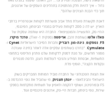
הרשאות גישה, הצפנת המידע וכו'… לכן, האתגר שעומד בפנינו מאוד
גדול – איך להיות חלק מהתמיכה בתהליכים העסקיים של ארגונים,
תוך כדי הבנת הצרכים שלהם".
דאנת תקשורת פועלת מתל אביב ומשרתת לקוחות אנטרפרייז ברחבי
הארץ. יש לה כ-200 לקוחות פעילים במגזרי הביטחון, הפיננסי,
ההיי-טק, התעשייה והמונציפאלי. החברה היא שותפה עסקית של
פאלו אלטו
(שותפת זהב),
אריסטה
(ספקית Tier-1),
טרנד מיקרו
,
F5
,
נטסקופ
,
גיגה-מון
,
רובריק
וחברות הסייבר הישראליות
Cynet
ו-
Cymulate
. "בחרנו בשותפים עסקיים אלה לאחר בחינה שערכה
מספר חודשים, על מנת לספק ללקוחות שלנו פתרון הוליסטי בתחומי
התשתיות, אבטחת המידע והגיבוי לעולמות הענן, הדטה סנטרים
ונקודות הקצה", הוסיף פלח.
את הצוות הטכנולוגי של החברה מוביל המוחות המבריקים בשוק
הישראלי והבינלאומי –
יונתן חצניוק
, מי שהוביל את גופי ההנדסה ב-
F5 ובפורטינט, ושותף להקמה ולאפיון של תשתיות מתקדמות בספקי
שירות, גופי ביטחון, חברות היי-טק, ארגונים פיננסיים ועוד.