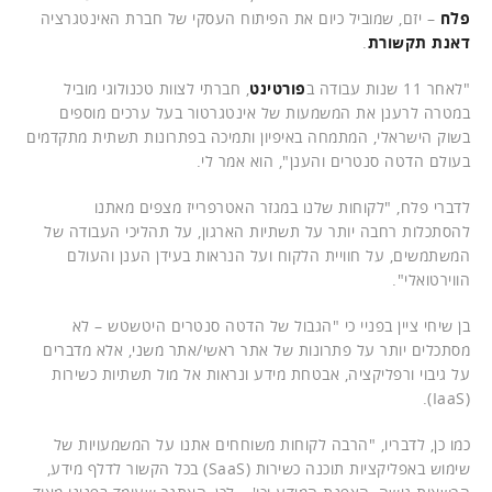
פלח
– יזם, שמוביל כיום את הפיתוח העסקי של חברת האינטגרציה
דאנת תקשורת
.
"לאחר 11 שנות עבודה ב
פורטינט
, חברתי לצוות טכנולוגי מוביל
במטרה לרענן את המשמעות של אינטגרטור בעל ערכים מוספים
בשוק הישראלי, המתמחה באיפיון ותמיכה בפתרונות תשתית מתקדמים
בעולם הדטה סנטרים והענן", הוא אמר לי.
לדברי פלח, "לקוחות שלנו במגזר האטרפרייז מצפים מאתנו
להסתכלות רחבה יותר על תשתיות הארגון, על תהליכי העבודה של
המשתמשים, על חוויית הלקוח ועל הנראות בעידן הענן והעולם
הווירטואלי".
בן שיחי ציין בפניי כי "הגבול של הדטה סנטרים היטשטש – לא
מסתכלים יותר על פתרונות של אתר ראשי/אתר משני, אלא מדברים
על גיבוי ורפליקציה, אבטחת מידע ונראות אל מול תשתיות כשירות
(IaaS).
כמו כן, לדבריו, "הרבה לקוחות משוחחים אתנו על המשמעויות של
שימוש באפליקציות תוכנה כשירות (SaaS) בכל הקשור לדלף מידע,