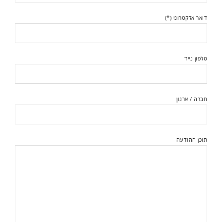
דואר אלקטרוני (*)
טלפון נייד
חברה / ארגון
תוכן ההודעה