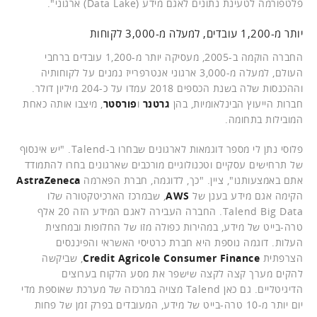
פלטפורמה לטעינת נתונים לאגם מידע (Data Lake) ארגוני".
יותר מ-1,200 עובדים, למעלה מ-3,000 לקוחות
החברה הוקמה ב-2005, מעסיקה יותר מ-1,200 עובדים ברחבי
העולם, למעלה מ-3,000 ארגוני אנטרפרייז נמנים על לקוחותיה
וההכנסות שלה בשנת הכספים 2018 עמדו על כ-204 מיליון דולר.
חברות הייעוץ הבינלאומיות, בהן
גרטנר
ו
פורסטר
, מיצבו אותה כאחת
המובילות בתחומה.
פלוסי נתן לי מספר דוגמאות לארגונים שבחרו ב-Talend. "יש אינסוף
של תרחישים עסקיים וטכנולוגיים מורכבים שארגונים בחרו להתמודד
אתם באמצעותנו", ציין. "כך, לדוגמה, חברת הפארמה
AstraZeneca
הקימה אגם מידע בענן של
AWS
, שבמרכז הארכיטקטורה שלו
Talend Big Data. החברה העבירה לאגם המידע הזה 20 אלף
טרה-בייט של מידע, במהירות כפולה מזו של החלופות ובמחצית
העלות. דוגמה נוספת היא חברת כרטיסי האשראי והפיננסים
הצרפתית
Credit Agricole Consumer Finance
, שביקשה
להקים מערך קצה לקצה שישפר את מסע הלקוח בערוצים
הדיגיטליים. גם כאן Talend מצויה במרכזה של מערכת שאוספת מדי
יום יותר מ-10 טרה-בייט של מידע, המעובדים בפרק זמן של פחות