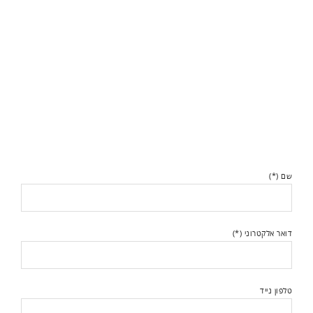
שם (*)
דואר אלקטרוני (*)
טלפון נייד