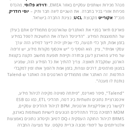
מנהל מכירות ושותפים עסקיים באזור EMEA, ו
דוידא פלוסי
, מהנדס
מכירות אזורי בכיר בחברה. את השניים ליווה חבר ותיק –
יוסי רודריק
,
מנכ"ל
אקורייט
מקבוצת
UCL
, נציגת החברה בישראל.
פארינס תיאר בפניי את האתגרים שהארגונים מתמודדים אתם בעידן
של התפוצצות המידע. "הדיגיטל העלה את החשיבות לטפל במידע
בזמן אמת, תוך כדי תנועה, כדי שניתן יהיה לייצר למידע הזה ערך
עסקי אמיתי", ציין. הוא הוסיף כי "יש אינסוף מקורות מידע, יש זרימה
של מידע מהארגון לענן ובחזרה וקיימת תופעת מחשוב הקצה בקצוות
הארגון, שמקבלת תאוצה. צריך להתיך את כל המידע הזה, שמגיע
במגוון פורמטים, דרכים וצורות, בזמן אמת ולהפוך אותו זמין למקבלי
החלטות. זה האתגר אתו מתמודדים הארגונים וזה האתגר ש-Talend
נותנת לו מענה".
"Talend", סיפר פארינס, "פיתחה סוויטה מקיפה לניהול מידע,
אינטגרציית נתונים ותשתיות ביג דטה, תהליכי ETL, כמו גם ESB
לקישור בין אפליקציות ארגוניות, BPM לניהול תהליכים עסקיים,
MDM לתמיכה בכלל התהליכים הנוגעים לישויות משותפות בארגון,
BRMS לניהול החוקה העסקית ו-DQ לטיוב וקיטלוג נתונים באמצעות
אלגוריתמים של לימודי מכונה וכריית טקסט. עוד מציעה החברה