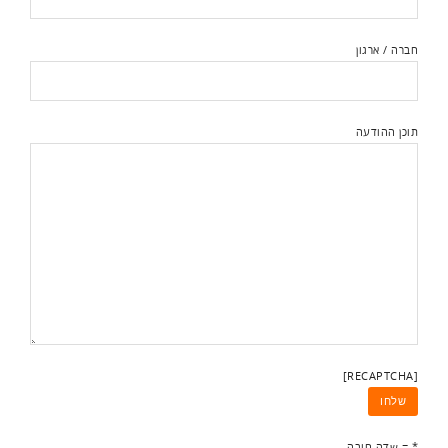
חברה / ארגון
תוכן ההודעה
[RECAPTCHA]
* = שדה חובה