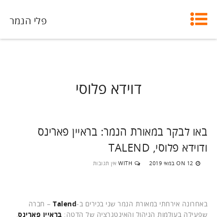
פלי הנמר
דוידא פלוסי
באו לבקר במאורת הנמר: בראיין פארינס
ודוידא פלוסי, TALEND
12 במאי 2019
WITH
אין תגובות
ON
באחרונה אירחתי במאורת הנמר שני בכירים ב-
Talend
– חברה
שפעילה בעולמות הניהול והאינטגרציה של הדטה:
בראיין פארינס
,