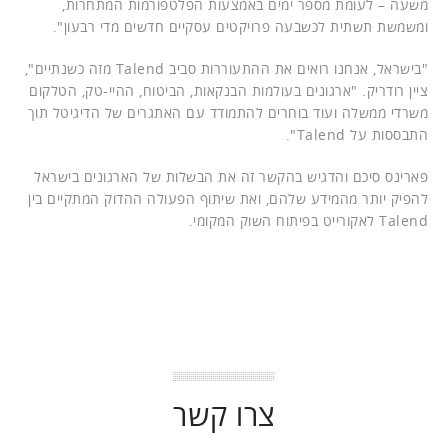
משעה – לעומת מספר ימים באמצעות הפלטפורמות המתחרות,
ומשמשת תשתית לכשבעה פרויקטים עסקיים חדשים מדי רבעון".
"בישראל, אנחנו רואים את ההתעוררות סביב Talend מזה כשנתיים",
ציין רודריק. "ארגונים בעולמות הבנקאות, הביטוח, ההיי-טק, הטלקום
משרדי ממשלה ועוד בוחרים להתמודד עם האתגרים של הדיגיטל תוך
התבססות על Talend".
פארינס סיכם והדגיש בהקשר זה את הבשלות של הארגונים בישראל
להפיק יותר מהמידע שלהם, ואת שיתוף הפעולה ההדוק המתקיים בין
Talend לאקורייט בפיתוח השוק המקומי.
צרו קשר