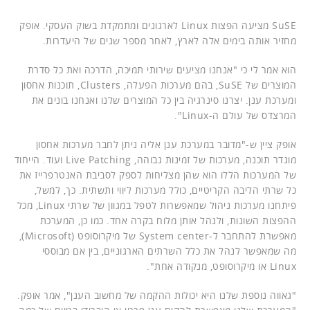
SuSE מציעה הפצות Linux לארגונים ומתמקדת בשוק העסקי. אופק
מחזיר אותה בימים אלה לארץ, לאחר מספר שנים של היעדרות.
הוא אמר לי כי "אנחנו מציעים שירותי תמיכה, הדרכה ואת כל סדרת
המוצרים של SuSE, בהם מערכות הפעלה, Clusters, תוכנות אחסון
ומערכת ענן. יצרנו סינרגיה בין כל המוצרים שלנו ואנחנו בונים את
המרצדס של עולם ה-Linux".
אופק ציין ש-"מדובר במערכת ענן אליה ניתן לחבר מערכות אחסון
מוגדר תוכנה, מערכות של זמינות גבוהה, Live Patching ועוד. הייחוד
של המערכות הללו הוא שהן מצליחות לספק לסביבת האנטרפרייז את
כל שרתי הליבה הקריטיים, כולל מערכות ליווי ותשתית. כך, למשל,
פיתחנו מערכות ניהול שמאפשרות לטפל במגוון של שרתי Linux, מכל
ההפצות השונות, ולנהל אותן מלוח בקרה אחד. כמו כן, המערכת
מאפשרת להתחבר ל-System center של מיקרוסופט (Microsoft),
מה שמאפשר לנהל את כלל השרתים הארגוניים, בין אם מבוססי
Linux או מיקרוסופט, מנקודה אחת".
"גאווה נוספת שלנו היא יכולות ההקמה של מחשוב הענן", אמר אופק.