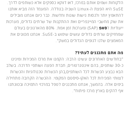
הלקוחות ושמים אותם במרכז, לאו דווקא כספקים אלא כשותפים לדרך.
SuSE היא הפצת ה-Linux השניה בגודלה. המעמד הזה מביא אותנו
להתאמץ יותר ולנסות גישות שונות וחדשות. כבר כיום אנחנו מובילים
את שוק מחשבי המיינפריים ואת ההתקנות של שרתים גדולים, מערכות
ייעודיות ל
סאפ
(SAP) ומערכות זמן אמת. 80% מהארגונים בעולם
שמחזיקים שרתים גדולים עושים שימוש ב-SuSE. אנחנו מכוונים את
המאמצים שלנו לגופים הגדולים במשק".
מה אתם מתכננים לעתיד?
"בחודשים האחרונים עשינו הרבה: הקמנו את מרכז המכירות ומינינו
כ-30 שותפים, בהם אינטגרטורים, חברת הפצה ושותפי הדרכה. בשלב
הבא נבצע הכשרות לכל השותפים,בהן הכשרות טכנולוגיות והכשרות
לצוותי המכירות לכל האקו-סיסטם המקומי. ההכשרה הקרובה מתחילה
בימים אלה. בהמשך, אנחנו מתכננים לטפל במרכזי התמיכה ובכוונתנו
אף להקים בארץ מרכז פיתוח".