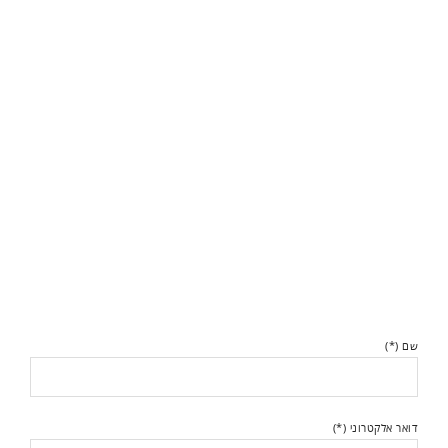
שם (*)
דואר אלקטרוני (*)