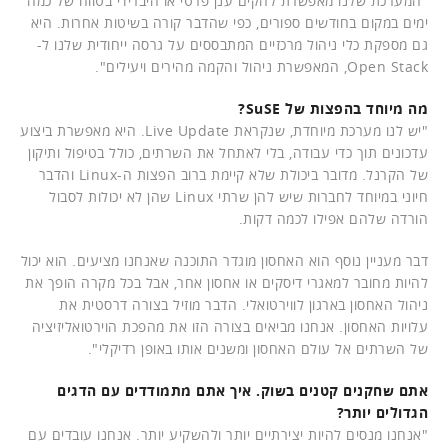
"המערכת שלנו מאפשרת להקים ענן פרטי או היברידי בטווח של כמה
ימים במקום בחודשים ספורים, כפי שהדבר קורה בשיטות אחרות. היא
גם מספקת כלי ניהול מרכזיים המתבססים על גרסה ייחודית שלנו ל-
Open Stack, המאפשרת ניהול והקמה מהירים ויעילים".
מה מיוחד בהפצות של SuSE?
"יש לנו מערכת מיוחדת, שנקראת Live Update. היא מאפשרת ביצוע
עדכונים תוך כדי עבודה, בלי לאתחל את השרתים, כולל בטיפול ותיקון
של הקרנל. מדובר ביכולת שלא קיימת ברוב הפצות ה-Linux והדבר
חיוני במיוחד לחברות שיש להן שרתי Linux שהן לא יכולות לסבול
הורדה שלהם אפילו לכמה דקות.
דבר מעניין נוסף הוא האחסון מוגדר התוכנה שאנחנו מציעים. הוא יכול
להיות מחובר למאגרי דיסקים או אחסון אחר, אבל בכל מקרה הופך את
ניהול האחסון בארגון לווירטואלי. הדבר מוזיל בצורה דרסטית את
עלויות האחסון. אנחנו מביאים בצורה הזו את מהפכת הוירטואליזיציה
של השרתים אל עולם האחסון ומשנים אותו באופן רדיקלי".
אתם שחקנים קטנים בשוק. איך אתם מתמודדים עם הדגים
הגדולים יותר?
"אנחנו מנסים להיות יצירתיים יותר ולהשקיע יותר. אנחנו עובדים עם