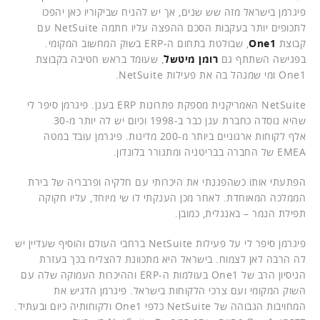
פיגרמן בישראל מזה שש שנים, אך יש להניח שביקוריו כאן יהפכו
לתכופים יותר בעקבות הסכם ההפצה עליו חתמה NetSuite עם
קבוצת
One1
, שבולטת בתחום ה-ERP בשוק המחשוב המקומי.
בפגישה השתתף גם
רומן מיטשל
, שעומד בראש חטיבה בקבוצת
One1 ומי שמנהל בה את פעילות NetSuite.
NetSuite האמריקנית מספקת פתרונות ERP בענן. פיגרמן סיפר לי
שהיא נוסדה כחברת ענן כבר ב-1998 וכיום יש לה יותר מ-30
אלף לקוחות ארגוניים ביותר מ-200 מדינות. פיגרמן עובד במטה
EMEA של החברה בבריטניה ומתגורר בלונדון.
הפתעתי אותו כשהפגנתי את היכרותי עם חלקיה ופרבריה של בירת
הממלכה המאוחדת. לאחר מכן הענקתי לו שי מיוחד, עליו חקוקה
תפילת הנמר – באנגלית, כמובן.
פיגרמן סיפר לי על פעילות NetSuite ברחבי העולם והוסיף שעדיין יש
לה הרבה לאן לצמוח. בישראל היא מתכוונת להצליח בכך בעזרת
הניסיון הרב של One1 בעולמות ה-ERP וההיכרות העמוקה שלה עם
השוק המקומי ועם צרכי הלקוחות בישראל. פיגרמן הדגיש את
המחויבות הגבוהה של NetSuite כלפי One1 ולקוחותיה כיום ובעתיד.