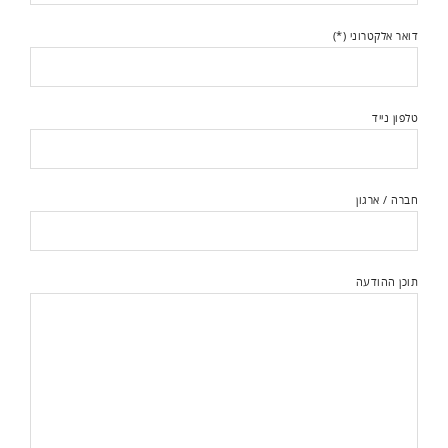
דואר אלקטרוני (*)
טלפון נייד
חברה / ארגון
תוכן ההודעה