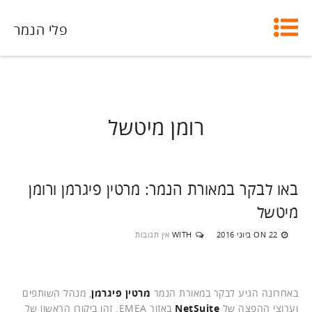
פלי הנמר
רומן מיטשל
באו לבקר במאורת הנמר: מרטין פיגרמן ורומן
מיטשל
22 ביוני 2016
WITH
אין תגובות
ON
באחרונה הגיע לבקר במאורת הנמר
מרטין פיגרמן
, מנהל השותפים
וערוצי ההפצה של
NetSuite
באזור EMEA. זהו ביקורו הראשון של