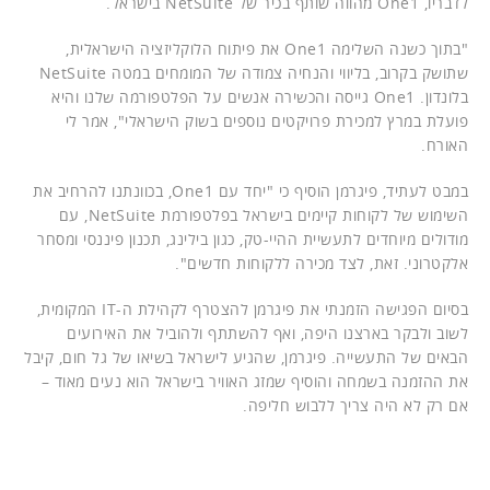
לדבריו, One1 מהווה שותף בכיר של NetSuite בישראל.
"בתוך כשנה השלימה One1 את פיתוח הלוקליזציה הישראלית,
שתושק בקרוב, בליווי והנחיה צמודה של המומחים במטה NetSuite
בלונדון. One1 גייסה והכשירה אנשים על הפלטפורמה שלנו והיא
פועלת במרץ למכירת פרויקטים נוספים בשוק הישראלי", אמר לי
האורח.
במבט לעתיד, פיגרמן הוסיף כי "יחד עם One1, בכוונתנו להרחיב את
השימוש של לקוחות קיימים בישראל בפלטפורמת NetSuite, עם
מודולים מיוחדים לתעשיית ההיי-טק, כגון בילינג, תכנון פיננסי ומסחר
אלקטרוני. זאת, לצד מכירה ללקוחות חדשים".
בסיום הפגישה הזמנתי את פיגרמן להצטרף לקהילת ה-IT המקומית,
לשוב ולבקר בארצנו היפה, ואף להשתתף ולהוביל את האירועים
הבאים של התעשייה. פיגרמן, שהגיע לישראל בשיאו של גל חום, קיבל
את ההזמנה בשמחה והוסיף שמזג האוויר בישראל הוא נעים מאוד –
אם רק לא היה צריך ללבוש חליפה.