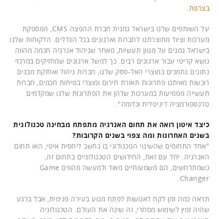
בצרפת
.
על השותפים שלנו בישראל נמנית חברת ההפצה CMS, המספקת
מערכות וציוד מתוצרתנו לחברות וארגונים בכל הגדלים. הלקוחות שלנו
בישראל נמנים על מגוון תעשיות, מאחר שניהול אנרגיה חכמה מהווה
נושא קריטי עבור ארגונים רבים. כך למשל ארגונים שמחזיקים במרכזי
נתונים נתמכים במוצרי האל-פסק שלנו, חברות ניהול ואחזקת מבנים
רוכשות מאיתנו פתרונות תאורת חירום ומוצרי בטיחות חכמים, חברות
תעשייה מטמיעות במערכות שלהן את הפתרונות שלנו שמקדמים
טרנספורמציה דיגיטלית וכדומה".
כיצד איטון רואה את תחום האנרגיה מתפתח מבחינה טכנולוגית
בשנים האחרונות ומה צפוי בשנים הקרובות?
"אחד התחומים שהשינוי הטכנולוגי בו נחשב ליחסית איטי, הוא תחום
האנרגיה. יחד עם זאת, החידושים הטכנולוגיים בתחום זה,
כשמתרחשים, הם משמעותיים מאוד ולמעשה מהווים Game
Changer.
תראה כמה זמן לקח לאנושות לפתח מנוע בעירה פנימית, אבל ברגע
שהיה זמין לשימוש מסחרי, זה שינה את העולם. הטכנולוגיה