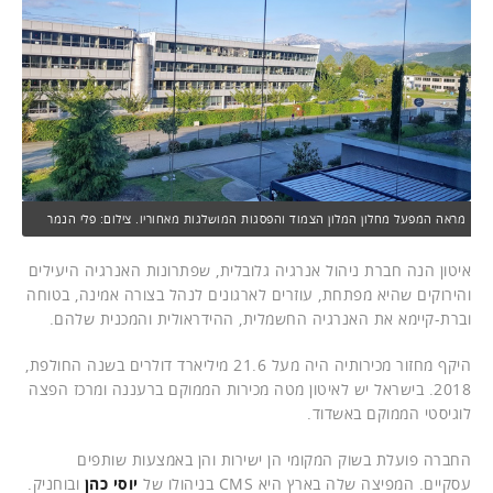
מראה המפעל מחלון המלון הצמוד והפסגות המושלגות מאחוריו. צילום: פלי הנמר
איטון הנה חברת ניהול אנרגיה גלובלית, שפתרונות האנרגיה היעילים
והירוקים שהיא מפתחת, עוזרים לארגונים לנהל בצורה אמינה, בטוחה
וברת-קיימא את האנרגיה החשמלית, ההידראולית והמכנית שלהם.
היקף מחזור מכירותיה היה מעל 21.6 מיליארד דולרים בשנה החולפת,
2018. בישראל יש לאיטון מטה מכירות הממוקם ברעננה ומרכז הפצה
לוגיסטי הממוקם באשדוד.
החברה פועלת בשוק המקומי הן ישירות והן באמצעות שותפים
עסקיים. המפיצה שלה בארץ היא CMS בניהולו של
יוסי כהן
ובוחניק.