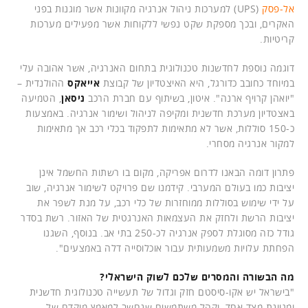
אל-פסק
(UPS) למערכות ניהול אנרגיה מקוונות אשר מוגנות בפני
האקרים, ובכך מספקת שקט נפשי ללקוחות אשר מפעילים מערכות
קריטיות.
דוגמה נוספת לחדשנות טכנולוגית בתחום האנרגיה, אשר אהובה עלי
במיוחד כחובב כדורגל, היא האיצטדיון של קבוצת
אייאקס
ההולנדית –
"יואהן קרויף ארנה". איטון, בשיתוף עם חברת הרכב
ניסאן
, הטמיעה
באצטדיון מערכת חדשנית ומקיפה לניהול ושימור אנרגיה. באמצעות
כ-150 סוללות, אשר לא מתאימות לתפקוד בכלי רכב אך מתאימות
למקור אנרגיה מסחרי.
פתרון דומה הבאנו לדרום אפריקה, מקום בו רשתות החשמל אינן
יציבות כמו בעולם המערבי. קידמנו שם פרויקט לשימור אנרגיה, שוב
על ידי שימוש בסוללות ממוחזרות של כלי רכב, על מנת לשפר את
יציבות הרשת ולחזק את העצמאות האנרגטית של האזור. רשת בסדר
גודל כזה מסוגלת לספק אנרגיה לכ-250 בתי אב. בנוסף, השגנו
הפחתת עלויות משמעותית עבור אוכלוסייה דלה באמצעים".
מה הבשורה והמסרים שלכם לשוק הישראלי?
"בישראל יש אקו-סיסטם חזק וגדול של תעשייה טכנולוגית חדשנית
ומגוונת מצד אחד, וקהל משתמשים שנחשב למאמץ מוקדם של