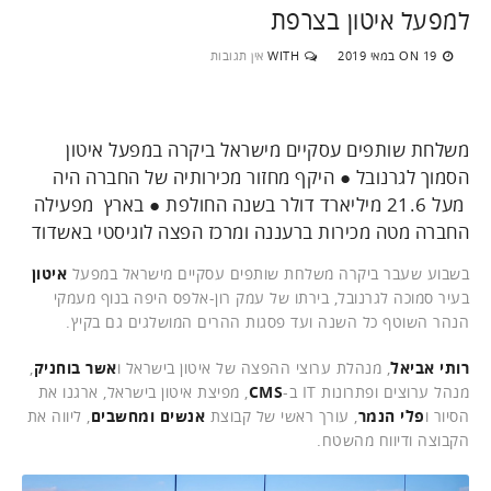
למפעל איטון בצרפת
19 במאי 2019
WITH
אין תגובות
ON
משלחת שותפים עסקיים מישראל ביקרה במפעל איטון
הסמוך לגרנובל ● היקף מחזור מכירותיה של החברה היה
מעל 21.6 מיליארד דולר בשנה החולפת ● בארץ מפעילה
החברה מטה מכירות ברעננה ומרכז הפצה לוגיסטי באשדוד
בשבוע שעבר ביקרה משלחת שותפים עסקיים מישראל במפעל
איטון
בעיר סמוכה לגרנובל, בירתו של עמק רון-אלפס היפה בנוף מעמקי
הנהר השוטף כל השנה ועד פסגות ההרים המושלגים גם בקיץ.
רותי אביאל
, מנהלת ערוצי ההפצה של איטון בישראל ו
אשר בוחניק
,
מנהל ערוצים ופתרונות IT ב-
CMS
, מפיצת איטון בישראל, ארגנו את
הסיור ו
פלי הנמר
, עורך ראשי של קבוצת
אנשים ומחשבים
, ליווה את
הקבוצה ודיווח מהשטח.