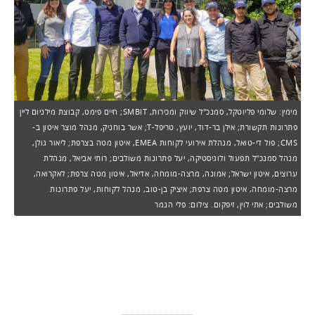
מימין: שלומי פליוטקל, סמנכ"ל שיווק ומכירות, SMBIT; חיים פימט, קבוצת מילניום ליין
פתרונות תקשורת; אילן בר-דוד, יועץ, טריפל-T; אשר בוחניק, מנהל מוצר איטון ב-
CMS; פול די-טואל, מנהלת אירועי לקוחות EMEA, איטון מטה בצרפת; ליאור גולן,
מנהל סמנכ"ל תפעול ולוגיסטיקה, יעל פתרונות משולבים; רותי אביאל, מנהלת
ערוצים, איטון ישראל; אמונה, מרצה-מומחה, אדיאל, איטון מטה צרפת; לאקרואה,
מרצה-מומחה, איטון מטה צרפת; איציק בן-טוב, מנהל לקוחות, יעל פתרונות
משולבים; אתי לוין, זיפקום. צילום: פלי הנמר