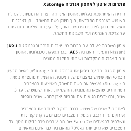
פתרונות איטון לאחסון אנרגיה XStorage
הירידה המתמשכת בעלויות אחסון האנרגיה יוצרת הזדמנויות להגדלת
השימוש באנרגיה מתחדשת, תוך חיזוק רשת החשמל – הן לצרכנים
תעשייתיים והן לצרכנים פרטיים. זאת, על רקע מתן שליטה טובה יותר
על צריכת האנרגיה ועל חשבונות החשמל.
איטון משתפת פעולה עם חברות כמו יצרנית הרכב והטכנולוגיה
ניסאן
(Nissan) ותאגיד האנרגיה
AES
, ובכך מספקת טכנולוגיות אחסון
וניהול אנרגיה מתקדמות ושירותי התקנה מגוונים.
איטון הציגה יחד עם ניסאן את טכנולוגיית ה-xStorage, כאשר הרעיון
הבסיסי הוא שימוש במצברים של המכונית החשמלית מתוצרת ניסאן.
ה-xStorage מעשיר את רשת החשמל, באמצעות המצברים
הממוחזרים שהוצאו מהמכוניות החשמליות לאחר שימוש של עד 3
שנים, והמצברים מגיעים עם אחריות יצרן לחמש שנים נוספות.
לאחר כ-3 שנים של שימוש ברכב, במקום למחזר את המצברים
(פירוקם עד הרכבם הכימי), המצברים עוברים בדיקות קפדניות
ונשלחים למפעלים של Eaton שם הם עוברים סבב בדיקות נוסף. כל
המצברים שאוגרים יותר מ-70% מהאנרגיה כבר אינם מתאימים