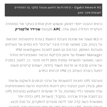
Gigabit Network M2 – כרטיס הרשת הראשון שעומד בתקני UL המחמירים
לאבטחת סייבר. איטון
כרטיס ההגנה ייחודי לאיטון, ומשמש יתרון מוחלט בעיקר מול המתחרה
העיקרית הגדולה בשוק שלה,
APC
מקבוצת
שניידר אלקטריק
.
ה-M2 משפר את אמינות מערכת החשמל בעזרת פלטפורמת התראות
על בעיות, ובכך מאפשר סגירה וכיבוי "עדינים" ולא כפויים של השרתים
ומערכות האחסון. הכרטיס גם תואם לתוכנת IPM Intelligent
Power Manager של איטון ולבדיקות הניטור האופציונליות מהדור
השני, ומאפשר המשכיות עסקית וחוסן לדטה סנטר. כך, למשל, במקרה
של אירוע סביבתי או חריגות חשמל גדולות, יישומים קריטיים ימשיכו
לפעול בעזרת השילוב בין IPM לכרטיס החדש.
מערכות UPS חיוניות להמשכיות של מרכזי הנתונים ולשיקום שלאחר
אסון, ובעידן הענן הציבורי ניתן ליהנות מיתרונות הרשת והאופטימיזציה
שלה ומשיפור כללי באמינות, על ידי אפשרות להשתמש במערכות UPS
גם לטובת אגירת אנרגיה. במקביל, קישוריות UPS גדולה יותר
מאפשרת גישה קלה יותר לדטה סנטרים להאקרים, על מנת לבצע
פעולה זדונית. UPS נגוע יכול לסכן את חוסן המערכת כולה, לאפשר