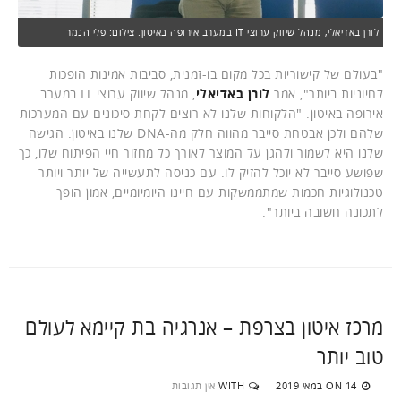
לורן באדיאלי, מנהל שיווק ערוצי IT במערב אירופה באיטון. צילום: פלי הנמר
"בעולם של קישוריות בכל מקום בו-זמנית, סביבות אמינות הופכות
לחיוניות ביותר", אמר
לורן באדיאלי
, מנהל שיווק ערוצי IT במערב
אירופה באיטון. "הלקוחות שלנו לא רוצים לקחת סיכונים עם המערכות
שלהם ולכן אבטחת סייבר מהווה חלק מה-DNA שלנו באיטון. הגישה
שלנו היא לשמור ולהגן על המוצר לאורך כל מחזור חיי הפיתוח שלו, כך
שפושע סייבר לא יוכל להזיק לו. עם כניסה לתעשייה של יותר ויותר
טכנולוגיות חכמות שמתממשקות עם חיינו היומיומיים, אמון הופך
לתכונה חשובה ביותר".
מרכז איטון בצרפת – אנרגיה בת קיימא לעולם
טוב יותר
14 במאי 2019
WITH
אין תגובות
ON