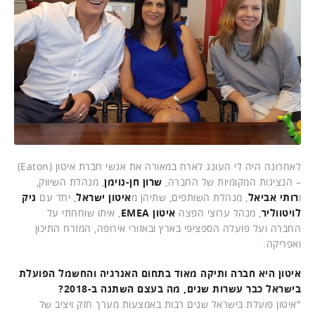
לאחרונה היה לי העונג לארח במאורה את אנשי חברת איטון (Eaton)
– הנציגות המקומיות של החברה,
שרון חן-נוימן
, מנהלת השיווק,
ו
רותי אביאל
, מנהלת השותפים, שתיהן מ
איטון ישראל
, יחד עם
ניק
לויטווליר
, מנהל ערוצי הפצה
איטון EMEA
, איתו שוחחתי על
החברה ועל פועלה הספציפי בארץ ובאזורי אירופה, המזרח התיכון
ואפריקה.
איטון היא חברה ותיקה מאוד בתחום האנרגיה והחשמל הפועלת
בישראל כבר עשרות שנים, מה בעצם השתנה ב-2018?
"איטון פועלת בישראל שנים רבות באמצעות מערך חזק ויציב של