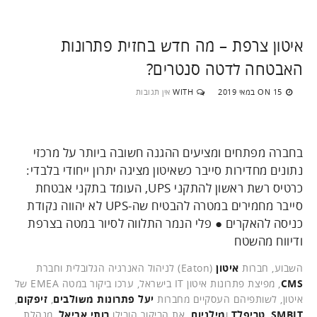
איטון צרפת – מה חדש בחזית פתרונות
האבטחה לדטה סנטרים?
15 במאי 2019
WITH
אין תגובות
ON
בחברה מפתחים ומציעים ההגנה חשובה ביותר על מרכזי
נתונים מחדירות סייבר כשאיטון מציגה יתרון ייחודי בלבדי:
כרטיס רשת ראשון להתקני UPS, העומד בתקני אבטחת
סייבר מחמירים במטרה להבטיח שה-UPS לא יהווה נקודת
כניסה להאקרים ● פלי הנמר התלווה לסיור במטה בצרפת
ודיווח מהשטח
השבוע, חברות
איטון
(Eaton) לניהול האנרגיה הגלובלית וחברת
CMS
, מפיצת פתרונות איטון IT בישראל, ערכו ביקור במטה EMEA של
איטון, לשותפיהם העסקיים מחברות
יעל פתרונות משולבים
,
זיפקום
,
SMBIT
,
טריפלT
ו
מילניום
. את הביקור הובילו
רותי אביאל
, מנהלת