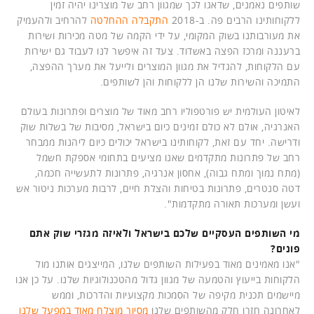
שותפים נאמנים, שדאגו לכך שמגוון רחב של מוצרינו יהיה זמין
ללקוחותינו הרבים פה. ב-2018
התקבלה ההחלטה
להרחיב ולהעמיק
את מעורבותנו בשוק המקומי, על ידי הקמה של מטה מכירות ושירות
ברעננה ומרכז הפצה באשדוד. צעד זה איפשר לנו לעבוד גם ישירות
עם הלקוחות, להגדיל את מגוון המוצרים ולייעל את מערך ההפצה,
התמיכה והשירות שלנו הן ללקוחות והן לשותפים.
לאיטון העולמית יש פורטפוליו רחב מאוד של מוצרים ופתרונות בעולם
האנרגיה, אולם לא כולם זמינים כיום בישראל, מסיבות של בשלות שוק
ודרישה. יחד עם זאת, לקוחותינו בישראל יכולים כיום ליהנות ממבחר
רחב של פתרונות מתקדמים שאנו מציעים בתחומי אספקת חשמל
(מתח נמוך ומתח גבוה), אחסון אנרגיה, פתרונות לתעשייה חכמה,
דטה סנטרים, פתרונות בטיחות והצלת חיים, לרבות מערכות ניטור אש
ועשן ומערכות תאורה מתקדמות".
מי השותפים העסקיים שלכם בישראל ולאיזה מגזרי שוק אתם
פונים?
"אנו מאמינים מאוד בפעילות השותפים שלנו, המייצגים אותנו מול
הלקוחות בייעוץ והטמעה של מגוון גדול מהטכנולוגיות שלנו. על כן אנו
מיישמים תכנית מקיפה של הסמכות מקצועיות והדרכות, וממש
לאחרונה חזרו חלק מהשותפים שלנו
מסיור מוצלח מאוד במפעל שלנו