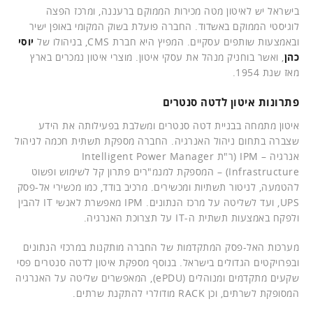
בישראל יש לאיטון מטה מכירות הממוקם ברעננה, ומרכז הפצה
לוגיסטי הממוקם באשדוד. החברה פועלת בשוק המקומי באופן ישיר
ובאמצעות שותפים עסקיים. המפיץ היא חברת CMS, בניהולו של
יוסי
כהן
, ואשר בוחניק מנהל את עסקי איטון. מוצרי איטון נמכרים בארץ
מאז שנת 1954.
פתרונות איטון לדטה סנטרים
איטון מתמחה בבניית דטה סנטרים ומשלבת בפעילותה את הידע
שצברה בתחום ניהול האנרגיה. החברה מספקת תשתית חכמה לניהול
אנרגיה – IPM (ר"ת Intelligent Power Manager
Infrastructure) – המספקת למנמ"רים פתרון קל לשימוש ופשוט
להטמעה, לניטור תשתיות ומכשירים. מרכיב בודד, כמו מכשירי אל-פסק
UPS, ועד לשליטה על מרכז הנתונים. IPM מאפשרת לאנשי IT להבין
ולפקח באמצעות תשתית ה-IT על תצרוכת האנרגיה.
מערכות האל-פסק המתקדמות של החברה מותקנות במרכזי הנתונים
ובפרויקטים הגדולים בישראל. בנוסף מספקת איטון לדטה סנטרים פסי
שקעים מתקדמים ומנוהלים (ePDU), המאפשרים שליטה על האנרגיה
המסופקת לשרתים, וכן RACK מודולרי להתקנת שרתים.