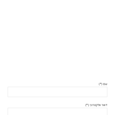
שם (*)
דואר אלקטרוני (*)