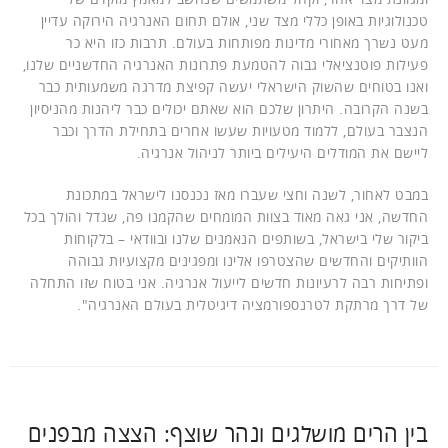
טכנולוגיות באופן כללי מצד שני, אולם תחום האנרגיה הירוקה עדיין
מעט נשרך מאחורי מדינות מפותחות בעולם. תרבות כזו היא כר
פעילות פוטנציאלי גבוה להטמעת פתרונות האנרגיה החדשניים שלנו,
ואנו בטוחים שהשוק הישראלי יעשה קפיצת מדרגה משמעותית כבר
בשנה הקרובה. היתרון שלכם הוא שאתם יכולים כבר ליהנות מהניסיון
הנצבר בעולם, ללמוד מטעויות שעשו אחרים בתחילת הדרך וכבר
ליישם את המודלים היעילים ביותר לניהול אנרגיה.
במבט לאחור, לשנה וחצי שעברו מאז נכנסנו לישראל במתכונת
החדשה, אני גאה מאוד בצוות המומחים שהקמנו פה, שגדל והולך בכל
ביקור שלי בישראל, בשותפים הנאמנים שלנו ובוודאי – בלקוחות
הוותיקים והחדשים שהצטרפו אלינו ומפגינים מקצועיות גבוהה
ופתיחות רבה לרעיונות חדשים לייעול אנרגיה. אני בטוח שזו התחלה
של דרך מרתקת לטרנספורמציה דיגיטלית בעולם האנרגיה".
בין הרים מושלגים ונהר שוצף: הצצה מבפנים