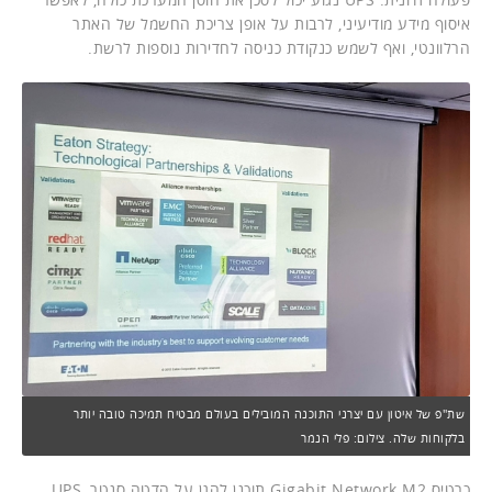
איסוף מידע מודיעיני, לרבות על אופן צריכת החשמל של האתר
הרלוונטי, ואף לשמש כנקודת כניסה לחדירות נוספות לרשת.
שת"פ של איטון עם יצרני התוכנה המובילים בעולם מבטיח תמיכה טובה יותר
בלקוחות שלה. צילום: פלי הנמר
כרטיס Gigabit Network M2 תוכנן להגן על הדטה סנטר, UPS