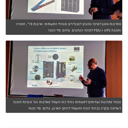
פתרונות איטון למרכזי נתונים למנמ"רים ומנהלי התשתיות: ארונות 19", חומרה
ותוכנת UPS ו-PDU למרכזי הנתונים. צילום: פלי הנמר
מבחר פתרונות ושירותים לתשתיות ניהול כוח חשמלי מארונות ועד מערכת תוכנה
לשליטה ובקרה בניהול הכוח החשמלי לרוחב הארגון. צילום: פלי הנמר