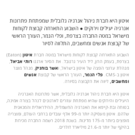
איטון היא חברת ניהול אנרגיה גלובלית שמפתחת פתרונות
אנרגיה יעילים וירוקים ● השבוע התארחה קבוצת לקוחות
מישראל במטה החברה בצרפת, ופלי הנמר, העורך הראשי
של קבוצת אנשים ומחשבים, התלווה לסיור
השבוע התארחה קבוצת לקוחות מישראל במטה חברת
איטון
(Eaton)
בצרפת, בעמק הרון, ליד העיר גרנובל. את הסיור ארגנו
רותי אביאל
,
מנהלת ערוצי הפצה של איטון בישראל, ו
אשר בוחניק
, מנהל מוצר
איטון ב-CMS
.
פלי הנמר,
העורך הראשי של קבוצת
אנשים
ומחשבים,
ליווה את הקבוצה בסיורה.
איטון היא חברת ניהול אנרגיה גלובלית, אשר פתרונות האנרגיה
היעילים והירוקים שהיא מפתחת עוזרים לארגונים לנהל בצורה אמינה,
בטוחה ובת-קיימא את האנרגיה החשמלית, ההידראולית והמכאנית
שלהם. איטון מעסיקה יותר מ-99 אלף עובדים ברחבי העולם, ומוצריה
מופצים ביותר מ-175 מדינות. בשנת 2018 רשמה החברה מכירות
בהיקף של יותר מ-21.6 מיליארד דולרים.