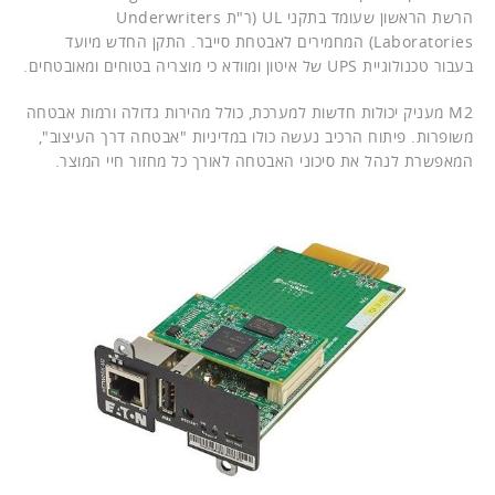
הרשת הראשון שעומד בתקני UL (ר"ת Underwriters
Laboratories) המחמירים לאבטחת סייבר. התקן החדש מיועד
בעבור טכנולוגיית UPS של איטון ומוודא כי מוצריה בטוחים ומאובטחים.
M2 מעניק יכולות חדשות למערכת, כולל מהירות גדולה ורמות אבטחה
משופרות. פיתוח הרכיב נעשה כולו במדיניות "אבטחה דרך העיצוב",
המאפשרת לנהל את סיכוני האבטחה לאורך כל מחזור חיי המוצר.