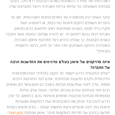
האנרגטית עוד עתידה להשתנות בשנים הקרובות ללא היכר, בעיקר
מבחינת השפעתה על עלויות צריכת האנרגיה וייעול התצרוכת שלה.
עיקר השינוי יגיע מהתמורה של האלטרנטיבות האנרגטיות. אם עד
היום לא השתלם להקים תחנות כוח נקיות, או להטמיע רשת
מיקרו-גריד חכמה, בשנים האחרונות ראינו חידושים רבים בתחום,
וחברות רבות נכנסו לתחום זה. יש להניח שמדובר במגמה אשר תתגבר
בשנים הקרובות, כך שכולנו נרגיש כיצד פתרונות אחסון האנרגיה
והאנרגיה הירוקה משפיעים יותר ויותר על חיינו, ברמה הלאומית
והביתית".
איזה פרויקטים של איטון בעולם מדגימים את החדשנות הרבה
של החברה?
"עולם התעשייה נדרש לשמור על הקצב בתהליכי הטרנספורמציה
הדיגיטלית ולקדם חדשנות טכנולוגית. אולם לצד היתרונות הרבים
מספור, צריך לזכור שחדשנות מגלמת בתוכה גם פוטנציאל נזק ואיומים
רבים יותר מגורמים עוינים במרחב הסייבר, מגמה שרק הולכת
ומתפתחת מבחינת מורכבות האיומים והטיפול בהם. בהתאם, כל יצרן
נדרש להכין ככל הניתן את הטכנולוגיות שלו להתקפות אפשריות.
תחנות כוח, דטה סנטרים ורשת החשמל עצמה – כולם מהווים נקודות
חולשה בהיבט של חדירות למתקפות סייבר. איטון מפתחת
מגוון מוצרי