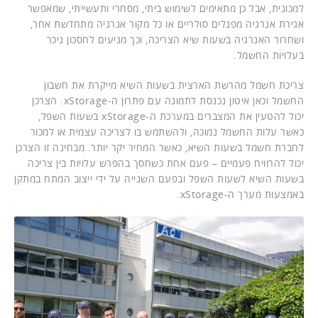
למכונית, אבל כן מתאימים לשימוש ביתי, מסחרי ותעשייתי, שמאפשר
אגירת אנרגיה מפנלים סולריים או כל מקור אנרגיה מתחדשת אחר,
ושחרור האנרגיה בשעות שיא הצריכה, וכך מגיעים לחסכון ניכר
בעלויות החשמל.
צריכת חשמל מהרשת הארצית בשעות השיא מייקרת את חשבון
החשמל וכאן איטון נכנסת לתמונה עם פתרון ה-xStorage. הצרכן
יכול להטעין את המצברים במערכת ה-xStorage בשעות השפל,
כאשר עלות החשמל נמוכה, ולהשתמש בו לצריכה עצמית או למכור
לחברת חשמל בשעות השיא, כאשר המחיר יקר יותר. מבחינה זו הצרכן
יכול להרוויח פעמיים – פעם אחת כשחסך בהפרש עלויות בין צריכה
בשעות השיא לשעות השפל ובפעם השנייה על ידי ייצוב המתח במתקן
באמצעות מערך ה-xStorage.