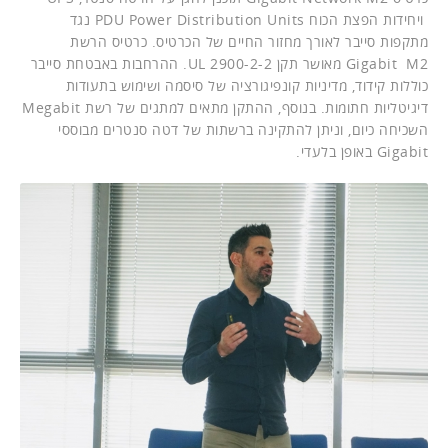
ויחידות הפצת הכוח PDU Power Distribution Units נגד
מתקפות סייבר לאורך מחזור החיים של הכרטיס. כרטיס הרשת
Gigabit M2 מאושר תקן UL 2900-2-2. ההרחבות באבטחת סייבר
כוללות קידוד, מדיניות קונפיגורציה של סיסמה ושימוש בתעודות
דיגיטליות חתומות. בנוסף, ההתקן מתאים למתגים של רשת Megabit
השכיחה כיום, וניתן להתקינה ברשתות של דטה סנטרים מבוססי
Gigabit באופן בלעדי.