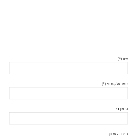
שם (*)
דואר אלקטרוני (*)
טלפון נייד
חברה / ארגון