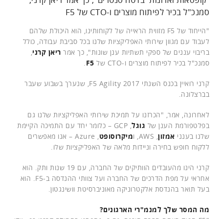
סמנכ"ל בכיר לפיתוח מוצרים ו-CTO של F5
"הייחוד של F5 מזווית הראייה של לקוחותינו, הוא היכולת שלהם
לעבוד עם מגוון שירותי האפליקציות שלנו בכל סביבת עבודה, כולל
בריבוי עננים של ספקי תשתיות ענן שונות", כך אמר
ריאן קרני
,
סמנכ"ל בכיר לפיתוח מוצרים ו-CTO של
F5
.
קרני רואיין בכנס השנתי F5 Agility 2017, שנערך בשבוע שעבר
בברצלונה.
לאחרונה, אמר, "הכרזנו על תמיכת שירותי האפליקציות שלנו גם
בפלטפורמת הענן של
גוגל
, GCP – כלומר יחד עם התמיכה הקיימת
שלנו בענני
אמזון
, AWS, ו
מיקרוסופט
, Azure – אנו מאפשרים
ללקוח חופש בחירה וניידות מלאה של האפליקציות שלו.
קרני הינו מהעובדים הוותיקים של החברה, עם 19 שנות ותק. הוא
אחראי על מפת הדרכים של החברה ועל צוותי ההנדסה ב-F5. הוא
בעל תואר בהנדסת אלקטרוניקה מאוניברסיטת וושינגטון.
מה המסר שלך למנמ"רי הארגונים?