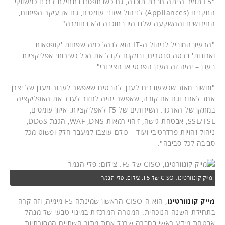
"F5 תמיד הייתה חברת תוכנה, גם כשנתפסנו בתחילת דרכנו כמשווקי
התקנים (Appliances) לניהול איזוני עומסים, גם אז עיקר הפיתוח,
החידושים וההשקעה שלנו היו בתוכנה ולא בחומרה".
"הרעיון המוביל לניהול ה-IT הוא לנהל כמה שפחות 'קופסאות
וארונות' בדטה סנטרים, ובמקום לקבל את הכל כשירותי אפליקציות
בענן – יהיה זה הענן הפרטי או הציבורי".
"וחשוב מאוד שכשעוברים לענן, להבטיח שאפשר לעבור מענן של יצרן
אחד לאחר וגם אם קורה, שאפשר יהיה לחזור לעבד את האפליקציה
במתקן של הארגון. השירותים של F5 לאפליקציות: איזון עומסים,
SSL/TSL, אבטחת גישה, זיהוי רמאות WAF ,DNS, הגנת DDoS,
ניהול זהויות פרדרטיבי ועוד – כולם עוצבו למעבר חלק ופשוט מכל
סביבה לכל סביבה".
מייק קונוורטינו, CISO של F5. צילום: פלי הנמר
מייק קונוורטינו
, הוא ה-CISO הראשון שמינתה F5 מימיה, וזה קרה
בתחילת השנה הנוכחית. המטרה המרכזית במינוי טבעי של מנהל
אבטחת מידע ראשי בחברה שרגל אחת מתוך השתיים המסורתיות