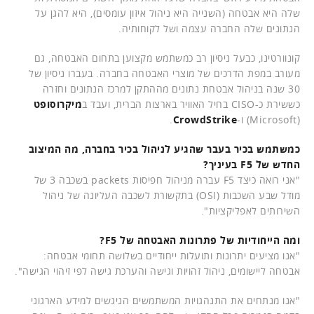
שלה היא אבטחה (השנייה היא ניהול איזון עומסים), היא להגן על
הנתונים שלה החברה עצמה ושל לקוחותיה.
קונוורטינו, כבעל ניסיון רב כמשתמש מקצוען בתחום האבטחה, גם
מעורב במפת הדרכים של מוצרי האבטחה בחברה. בעברו ניסיון של
30 שנה בניהול אבטחת נתונים מההתקן למרכז הנתונים וחזרה
כששירת כ-CISO בחיל האוויר בארצות הברית, ועבד ב
מיקרוסופט
(Microsoft) ו-
CrowdStrike
.
כמשתמש בכיר בעבר שהגיע לניהול בכיר בחברה, מה המיצוב
החדש של F5 בעיניך?
"אני רואה כיצד F5 עברה מניהול חפיסות packets בשכבה 3 של
מודל שבע השכבות (OSI) בתקשורת לשכבה העליונה של ניהול
השירותים לאפליקציות".
ומה הייחודיות של פתרונות האבטחה של F5?
"אנו מציעים יתרונות ותועלות ייחודיים בשלושה תחומי אבטחה:
אבטחה ליישומים, ניהול זהויות וגישה והערכת גישה לפי זיהוי הגישה".
"אנו מנתחים את התנהגויות המשתמשים הניגשים למידע הארגוני