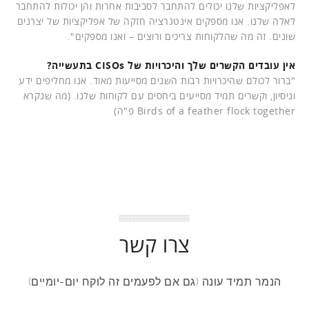
לאפליקציות שלנו יכולים להתחבר לסביבות אחרות והן יכולות להתחבר
לאלה שלנו. אנו מספקים אינטגרציה חזקה של אפליקציות של יצרנים
שונים. זה מה שהלקוחות צריכים ורוצים – ואנו מספקים".
אין עובדים הקשרים שלך והיכרויות של CISOs בתעשייה?
"ברור לכולם שהיכרויות רבות השנים מסייעות מאוד. אנו מחליפים ידע
וניסיון, וקשרים תמיד מסייעים ביחסים עם לקוחות שלנו. (מה שנקרא
Birds of a feather flock together פ"ה)
צרו קשר
הנמר תמיד עונה (גם אם לפעמים זה לוקח יום-יומיים)