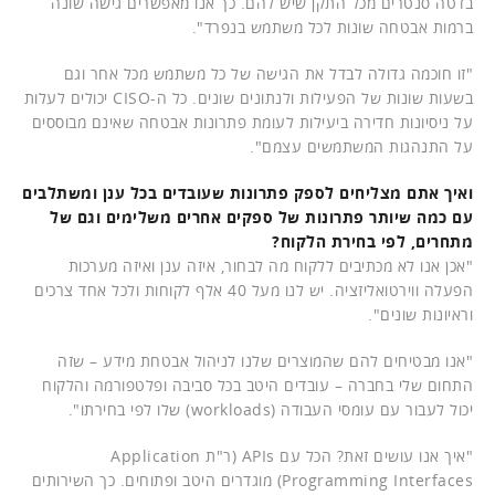
בדטה סנטרים מכל התקן שיש להם. כך אנו מאפשרים גישה שונה
ברמות אבטחה שונות לכל משתמש בנפרד".
"זו חוכמה גדולה לבדל את הגישה של כל משתמש מכל אחר וגם
בשעות שונות של הפעילות ולנתונים שונים. כל ה-CISO יכולים לעלות
על ניסיונות חדירה ביעילות לעומת פתרונות אבטחה שאינם מבוססים
על התנהגות המשתמשים עצמם".
ואיך אתם מצליחים לספק פתרונות שעובדים בכל ענן ומשתלבים
עם כמה שיותר פתרונות של ספקים אחרים משלימים וגם של
מתחרים, לפי בחירת הלקוח?
"אכן אנו לא מכתיבים ללקוח מה לבחור, איזה ענן ואיזה מערכות
הפעלה ווירטואליזציה. יש לנו מעל 40 אלף לקוחות ולכל אחד צרכים
וראיונות שונים".
"אנו מבטיחים להם שהמוצרים שלנו לניהול אבטחת מידע – שזה
התחום שלי בחברה – עובדים היטב בכל סביבה ופלטפורמה והלקוח
יכול לעבור עם עומסי העבודה (workloads) שלו לפי בחירתו".
"איך אנו עושים זאת? הכל עם APIs (ר"ת Application
Programming Interfaces) מוגדרים היטב ופתוחים. כך השירותים