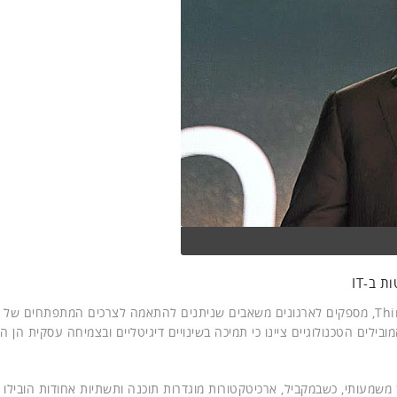
 ב-IT
פתרונות הדטה סנטרים של לנובו, ThinkSystem ו-ThinkAgile, מספקים לארגונים משאבים שניתנים להתאמה לצרכים המתפתחי
ר המובילים הטכנולוגיים ציינו כי תמיכה בשינויים דיגיטליים ובצמיחה עסקית הן ה
שמעותי, כשבמקביל, ארכיטקטורות מוגדרות תוכנה ותשתיות אחודות הובילו ל