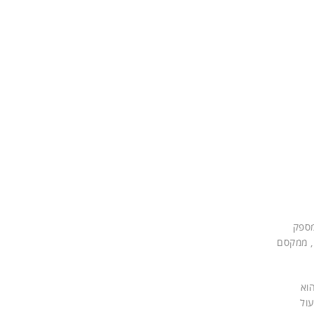
ת, מספק
, ממקסם
וא
ול