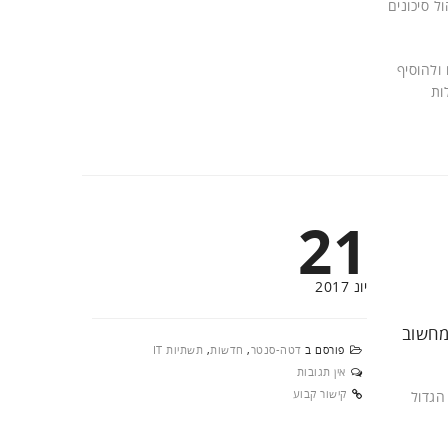
 זמינות המערכות, אופטימיזציה של ה-IT, מידע על ניהול סיכונים
ולהוסיף
ות
21
יונ 2017
מחשוב
פורסם ב
דטה-סנטר
,
חדשות
,
תשתיות IT
אין תגובות
קישור קבוע
ה – הגדול