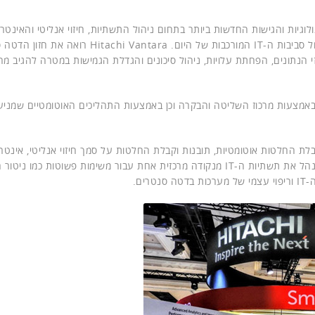
יות והגישות החדשות ביותר בתחום ניהול התשתיות, חיזוי אנליטי והאינטר
הדברים במטרה להתמודד עם האתגרים שלקוחות חווים בניהול סביבות ה-IT המורכבות של היום. Hitachi Vantara
ה האולטימטיבית לניהול אופטימלי של ה-IT במרכזי הנתונים, הפחתת עלויות, ניהול סיכונים והגדלת הגמישות במטרה להגיב
כם הופכת את מערך ה-IT לגמיש יותר באמצעות מרכוז השליטה והבקרה וכן באמצעות התהליכים האוטומטיים שמני
י בזכות טכנולוגיות לקבלת החלטות אוטומטיות, תובנות וקבלת החלטות על סמך חיזוי אנליטי, אינ
הדברים וניתוחים אנליטיים. יכולות מתקדמות אלו מאפשרות לנהל את תשתיות ה-IT מנקודה מרכזית אחת עבור משימות פשוטו
ים.