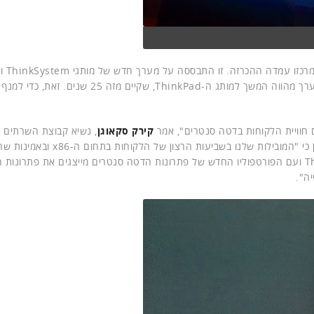
, המכונה YY, פתח את הכנס, שבמרכזו עמדה ההכרזה. זו התבססה ע
(Intel). המערך מהווה המשך למותג ה-ThinkPad, שקיים מזה 25 שנים. זאת, כ
ם חוויית הלקוחות בדטה סנטרים", אמר
קירק סקאוגן
, נשיא קבוצת השרתים בל
. הוא ציין כי "המובילות שלנו בשביעות הרצון של הלקוחות בת
x86, יחד עם המותגים החדשים ThinkSystem ו-ThinkAgile ועם הפורטפוליו החדש של פתרונות הדטה סנטרים מייצגים את פתרו
ה".