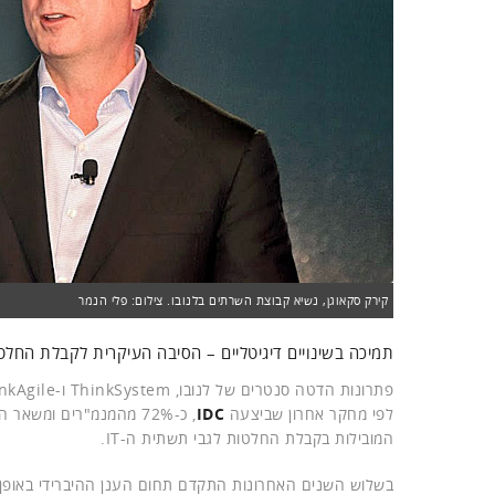
קירק סקאוגן, נשיא קבוצת השרתים בלנובו. צילום: פלי הנמר
תמיכה בשינויים דיגיטליים – הסיבה העיקרית לקבלת החלטות
לפי מחקר אחרון שביצעה
IDC
, כ-72% מהמנמ"רים ומשא
המובילות בקבלת החלטות לגבי תשתית ה-IT.
בשלוש השנים האחרונות התקדם תחום הענן ההיברידי באופן מ