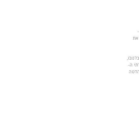
ל מערך חדש של מותגי ThinkSystem ו-
די למנף את
נובו,
חום ה-x86 ובאמינות שרתי ה-
נות הדטה