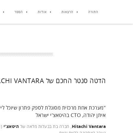
התורה
הרצאות
אודות
הספר
הדטה סנטר החכם של HITACHI VANTARA – מפחית סיכונים ומגביר גמישות
"מערכת אחת מרכזית מסוגלת לספק פתרון שיוכל ליי
איתן יהודה, CTO בהיטאצ'י ישראל
Hitachi Vantara
, חברה בת בבעלות מלאה של
היטאצ'י
נערך באחרונה בלאס וגאס.