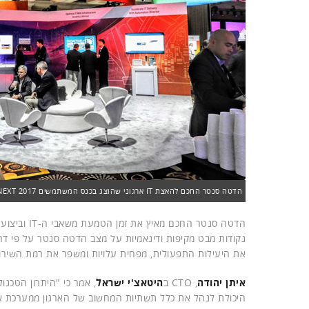
הדטה סנטר החכם להאצת IT ארגוני שהוצג בכנס המשתמשים NEXT 2017. צילום: פלי הנמר
הדטה סנטר 
נקודות מבט מקיפות ודינאמיות על מצב הדטה סנטר על פי דרי
את היעילות התפעולית, מפחית עלויות ומשפר את רמת השירו
איתן יהודה
, CTO ב
היטאצ'י ישראל
, אמר כי "היתרון הטכנו
היכולת לנהל את כלל תשתיות המחשוב של הארגון ממערכת א