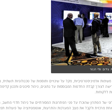
החכם מאיץ את זמן הטמעת משאבי ה-IT וביצוע משימות אדמיניסטרטיביות, מקל על שינויים ותוספות של טכנולוגיות תשתי
שה לצורך קבלת החלטות המבוססות על נתונים, ניהול סיכונים ותכנון קדימה
ת ללקוחות.
לוגי של הפתרון שהוכרז על פני הפתרונות המסורתיים של ניהול חדרי מחשב, ה
חת מרכזית ולקבל את מצב המערכות והתרעות, אוטומטיזציה של פעולות תפע