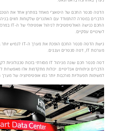
הדטה סנטר החכם של היטאצ'י מאחד בפתרון אחד את הטכנולוג
החכם כגיש
לשינויים עסקיים.
גישת הדטה סנטר הח
מערכות IT, דטה סנטרים ועננים.
דטה סנטר חכם שונה מניהול IT מסורת
למשימות תפעוליות מורכבות יותר כמו אופטימיזציה של מערך ה-IT וריפוי עצמי של מערכות בדטה סנטר