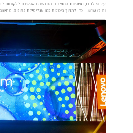
על פי לנובו, משפחת המוצרים החדשה מאפשרת ללקוחות לרת
וה-Smart – כדי לתמוך ביכולות כמו אנליטיקת נתונים, מחשוב עתיר ביצועים, ענן היברידי ולימוד מכונה.