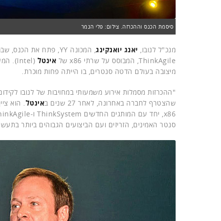
סיסמת הכנס וההכרזה. צילום: פלי הנמר
מנכ"ל לנובו,
יאנג יואנקינג
ThinkAgile, המבוסס על שרתי x86 של
אינטל
מיצובה בעולם הדטה סנטרים, בו הייתה פחות מוכרת.
"ההכרזות מסמלות אירוע משמעותי במחויבות של לנובו לקידו
שהצטרף לחברה באחרונה, לאחר 27 שנים ב
אינטל
סנטר האמינים, הזריזים ועם הביצועים הגבוהים ביותר בתעשיי