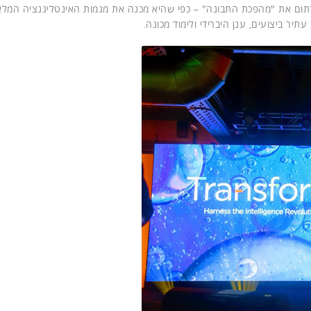
ום את "מהפכת התבונה" – כפי שהיא מכנה את מגמות האינטליגנציה המלא