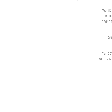
נט של
 רואה את חזון הדטה סנטר
 מהר יותר
עים
טרנט של
ת כמו ניטור הרשת ועד