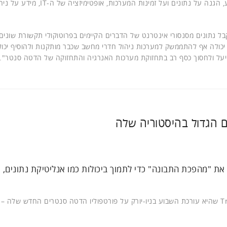
תשתיות נפוצות, ניהול ביצועים, ניהול נכסים, ניהול נפחי מידע, הגנה על נתונים ועל
בל נתונים מסנסורי אינטרנט של הדברים הקיימים בפרוטוקולי תקשורת שונים 
 יכולה אף להתממשק למערכות ניהול חדרי מחשב שכבר מותקנות ולהוסיף יכול
ייעל ולחסוך כסף רב בתחזוקת מערכות האנרגיה והתחזוקה של הדטה סנטר".
ם הגדול בהיסטוריה שלה
"מהפכת התבונה" כדי לתמוך ביכולות כמו אנליטיקת נתונים, 
(Lenovo) הכריזה אמש (ג'), בכנס הלקוחות Transform שהיא עורכת השבוע בניו-יורק על פורטפוליו הדטה סנטרים החדש של