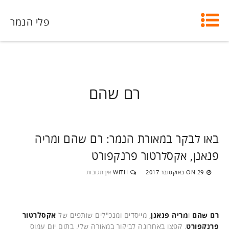
פלי הנמר
רם שהם
באו לבקר במאורת הנמר: רם שהם ומריה
פנאנן, אקסלרטור פרנקפורט
29 באוקטובר 2017
WITH
אין תגובות
ON
רם שהם
ו
מריה פנאנן
, מייסדים ומנכ"לים שותפים של
אקסלרטור
פרנקפורט
, קפצו באחרונה לביקור במאורה שלי, בתום יום עמוס