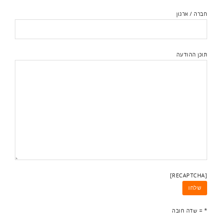
חברה / ארגון
תוכן ההודעה
[RECAPTCHA]
* = שדה חובה