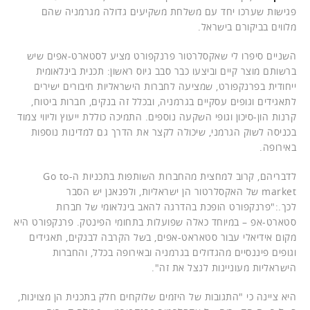
פגישות שערכו יחד עם משלחת משקיעים גדולה מגרמניה שהם
מלווים בביקורם בישראל.
השניים סיפרו לי שאקסלרטור פרנקפורט מציע לסטארט-אפים שיש
ברשותם מוצר קיים וביצעו כבר סבב גיוס ראשון: תכנית בינלאומית
ייחודית בפרנקפורט, שמציעה לחברות הישראליות חיבורים ישירים
לתאגידים וגופים עסקיים בגרמניה, ובכלל זה בנקים, חברות ביטוח,
קרנות הון-סיכון וגופי השקעה נוספים. התמיכה כוללת ייעוץ וליווי צמוד
בכניסה לשוק הגרמני, שיכולה לקצר את הדרך גם למדינות נוספות
באירופה.
לדבריהם, קרוב למחצית מהחברות השותפות בתכניות ה-Go to
market של האקסלרטור הן ישראליות, ולפנאנן יש הסבר
לכך.:"פרנקפורט הופכת בהדרגה להאב בינלאומי של חברות
סטארט-אפ – במיוחד כאלה שפועלות בתחומי הפינטק. פרנקפורט היא
מקום אידיאלי עבור סטאראט-אפים, בשל הקרבה לבנקים, תאגידים
וגופים פיננסיים מהגדולים בגרמניה ובאירופה בכלל, והחברות
הישראליות מעוניינות לנצל את זה".
היא ציינה כי "התגובות של היזמים שלוקחים חלק בתכנית הן מצוינות,