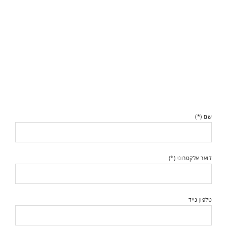
שם (*)
דואר אלקטרוני (*)
טלפון נייד