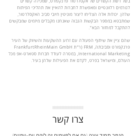
בשל רשת הקשרים של אקסלרטור פרנקפורט, שמכילה קשרים
לגורמים רלוונטיים ומאפשרת לחברות להאיץ את תהליכי הפיתוח
שלהן. יכולות אלה הצליחו ליצור מוניטין חיובי סביב האקסלרטור,
שמתבטא במספר הבקשות הגבוה שאנחנו מקבלים מיזמים שמבקשים
להתקבל למחזור הבא".
שהם ציין את שיתוף הפעולה עם זרוע ההשקעות והשיווק של העיר
פרנקפורט וסביבתה, FRM (ר"ת FrankfurtRheinMain GmbH
International Marketing, במטרה לעודד חברות סטארט-אפ מכל
העולם, ומישראל בפרט, לקדם את הפעילות שלהן בעיר.
צרו קשר
הנמר תמיד עונה (גם אם לפעמים זה לוקח יום-יומיים)