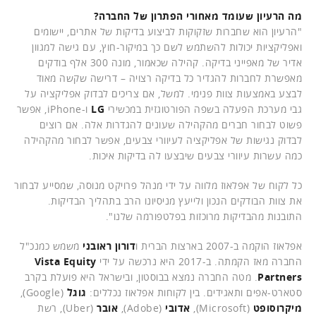
מה הרעיון שעומד מאחורי הפתרון של החברה?
"הרעיון הוא שחברות שזקוקות לביצוע בדיקות של אתרים, יישומים
ואפליקציות יכולות להשתמש לשם כך במיקור-חוץ, עם גישה למגוון
אדיר של מאפייני בדיקה. קהילה שכאמור, מונה 300 אלף בודקים
מאפשרת לחברות להגדיר כל בדיקה רצויה – דרישה שקשה מאוד
לבצע באמצעות צוות פנימי. למשל, אם צריכים לבדוק אפליקציה על
גבי מערכת הפעלה בשפה הפורטוגזית במכשירי
LG
ו-iPhone, אפשר
פשוט לבחור חברים מהקהילה שעונים להגדרות אלה. אם רוצים
לבדוק נגישות של אפליקציה לעיוורי צבעים, אפשר לבחור מהקהילה
כמה עשרות עיוורי צבעים שיבצעו לה בדיקות איכות.
כל לקוח של אפלאוז מלווה על ידי מנהל פרויקט מנוסה, שמסייע לבחור
את צוות הבודקים הנכון ולייעץ מניסיונו הרב בתהליך הבדיקות.
התובנות מהבדיקות מרוכזות בפלטפורמה שלנו".
אפלאוז הוקמה ב-2007 בארצות הברית ו
דורון ראובני
משמש כמנכ"ל
החברה מאז הקמתה. ב-2017 היא נרכשה על ידי
Vista Equity
Partners
. מטה החברה נמצא בבוסטון, ובישראל היא פועלת בקרב
סטארט-אפים ותאגידים. בין לקוחות אפלאוז נכללים:
גוגל
(Google),
מיקרוסופט
(Microsoft),
אדובי
(Adobe),
אובר
(Uber), רשת