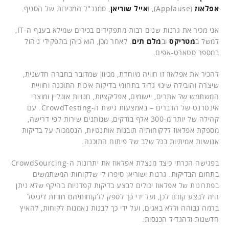
אפלאוז
(Applause), ו
אייל שוריאן
, סמנכ"ל המכירות של הסניף.
אני מכיר את גרנות שנים רבות מתפקידים בכירים שמילא בענף ה-IT,
למשל ב
מטריקס
וב
מלם תים
. לאחר מכן, הוא כיהן בתפקידי ניהול
במספר סטארט-אפים.
להכיר את אפלאוז זו חוויה מיוחדת, מכיוון שמדובר בחברה חדשנית,
שיצרה והובילה שינוי גדול בתחומי בדיקות איכות התוכנה וחוויית
המשתמש של אתרים, יישומים, אפליקציות, חנויות אונליין ומוצרי
אינטרנט של הדברים – באמצעות גישת ה-CrowdTesting. עם
קהילה של יותר מ-300 אלף בודקים, שנותנים שירות לפי דרישה,
מספקת אפלאוז ללקוחותיה תובנות אותנטיות, הנסמכות על בדיקות
אנושיות אמיתיות בכל שלב של פיתוח התוכנה.
בפגישה הכרתי כיצד מנצלת אפלאוז את יתרונות ה-CrowdSourcing
בתחום הבדיקות. גרנות ושוריאן סיפרו לי שלקוחות המשתמשים
בפתרונות של אפלאוז יכולים לבצע בדיקות קפדניות בהיקף שלא ניתן
היה לבצע קודם לכן, ועל ידי כך לספק ללקוחותיהם חוויות דיגיטל
ברמה גבוהה וללא באגים, ועל ידי כך לבנות נאמנות לקוחות, להאיץ
חדשנות ולהגדיל הכנסות.