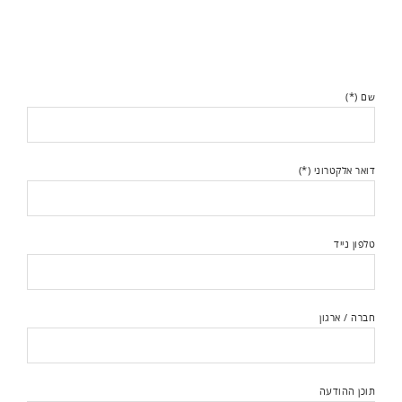
שם (*)
דואר אלקטרוני (*)
טלפון נייד
חברה / ארגון
תוכן ההודעה