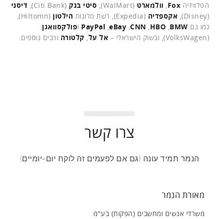
הטלוויזיה
Fox
,
וולמארט
(WalMart),
סיטי בנק
(Citi Bank),
דיסני
(Disney),
אקספדיה
(Expedia), רשת מלונות
הילטון
(Hiltomn),
כמו גם
BMW
,
HBO
,
CNN
,
eBay
,
PayPal
ו
פולקסוואגן
(VolksWagen), ובשוק הישראלי –
אל על
,
קלטורה
ורבים נוספים.
צרו קשר
הנמר תמיד עונה (גם אם לפעמים זה לוקח יום-יומיים)
מאורת הנמר
משרדי אנשים ומחשבים (הפקות) בע"מ