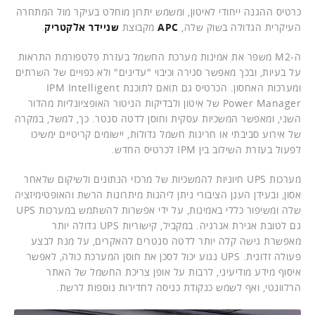
כרטיס ההגנה ייחודי לאיטון, ומשמש יתרון מוחלט בעיקר מול המתחרה
העיקרית הגדולה בשוק שלה,
APC
מקבוצת
שניידר אלקטריק
.
ה-M2 משפר את אמינות מערכת החשמל בעזרת פלטפורמת התראות
על בעיות, ובכך מאפשר סגירה וכיבוי "עדינים" ולא כפויים של השרתים
ומערכות האחסון. הכרטיס גם תואם לתוכנת IPM Intelligent
Power Manager של איטון ולבדיקות הניטור האופציונליות מהדור
השני, ומאפשר המשכיות עסקית וחוסן לדטה סנטר. כך, למשל, במקרה
של אירוע סביבתי או חריגות חשמל גדולות, יישומים קריטיים ימשיכו
לפעול בעזרת השילוב בין IPM לכרטיס החדש.
מערכות UPS חיוניות להמשכיות של מרכזי הנתונים ולשיקום שלאחר
אסון, ובעידן הענן הציבורי ניתן ליהנות מיתרונות הרשת והאופטימיזציה
שלה ומשיפור כללי באמינות, על ידי אפשרות להשתמש במערכות UPS
גם לטובת אגירת אנרגיה. במקביל, קישוריות UPS גדולה יותר
מאפשרת גישה קלה יותר לדטה סנטרים להאקרים, על מנת לבצע
פעולה זדונית. UPS נגוע יכול לסכן את חוסן המערכת כולה, לאפשר
איסוף מידע מודיעיני, לרבות על אופן צריכת החשמל של האתר
הרלוונטי, ואף לשמש כנקודת כניסה לחדירות נוספות לרשת.