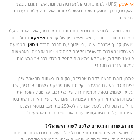
אל-פסק
(UPS) למערכות ניהול אנרגיה מקוונות אשר מוגנות בפני
האקרים, ובכך מספקת שקט נפשי ללקוחות אשר מפעילים מערכות
קריטיות.
דוגמה נוספת לחדשנות טכנולוגית בתחום האנרגיה, אשר אהובה עלי
במיוחד כחובב כדורגל, היא האיצטדיון של קבוצת
אייאקס
ההולנדית –
"יואהן קרויף ארנה". איטון, בשיתוף עם חברת הרכב
ניסאן
, הטמיעה
באצטדיון מערכת חדשנית ומקיפה לניהול ושימור אנרגיה. באמצעות
כ-150 סוללות, אשר לא מתאימות לתפקוד בכלי רכב אך מתאימות
למקור אנרגיה מסחרי.
פתרון דומה הבאנו לדרום אפריקה, מקום בו רשתות החשמל אינן
יציבות כמו בעולם המערבי. קידמנו שם פרויקט לשימור אנרגיה, שוב
על ידי שימוש בסוללות ממוחזרות של כלי רכב, על מנת לשפר את
יציבות הרשת ולחזק את העצמאות האנרגטית של האזור. רשת בסדר
גודל כזה מסוגלת לספק אנרגיה לכ-250 בתי אב. בנוסף, השגנו
הפחתת עלויות משמעותית עבור אוכלוסייה דלה באמצעים".
מה הבשורה והמסרים שלכם לשוק הישראלי?
"בישראל יש אקו-סיסטם חזק וגדול של תעשייה טכנולוגית חדשנית
ומגוונת מצד אחד, וקהל משתמשים שנחשב למאמץ מוקדם של