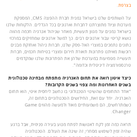
בצרפת
.
על השותפים שלנו בישראל נמנית חברת ההפצה CMS, המספקת
מערכות וציוד מתוצרתנו לחברות וארגונים בכל הגדלים. הלקוחות שלנו
בישראל נמנים על מגוון תעשיות, מאחר שניהול אנרגיה חכמה מהווה
נושא קריטי עבור ארגונים רבים. כך למשל ארגונים שמחזיקים במרכזי
נתונים נתמכים במוצרי האל-פסק שלנו, חברות ניהול ואחזקת מבנים
רוכשות מאיתנו פתרונות תאורת חירום ומוצרי בטיחות חכמים, חברות
תעשייה מטמיעות במערכות שלהן את הפתרונות שלנו שמקדמים
טרנספורמציה דיגיטלית וכדומה".
כיצד איטון רואה את תחום האנרגיה מתפתח מבחינה טכנולוגית
בשנים האחרונות ומה צפוי בשנים הקרובות?
"אחד התחומים שהשינוי הטכנולוגי בו נחשב ליחסית איטי, הוא תחום
האנרגיה. יחד עם זאת, החידושים הטכנולוגיים בתחום זה,
כשמתרחשים, הם משמעותיים מאוד ולמעשה מהווים Game
Changer.
תראה כמה זמן לקח לאנושות לפתח מנוע בעירה פנימית, אבל ברגע
שהיה זמין לשימוש מסחרי, זה שינה את העולם. הטכנולוגיה