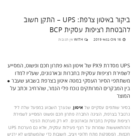
ביקור באיטון צרפת: UPS – התקן חשוב
להבטחת רציפות עסקית BCP
16 במאי 2019
WITH
אין תגובות
ON
UPS מסדרת PX9 של איטון הוא פתרון חכם ופשוט, המסייע
לשמירת רציפות עסקית בחברות ובארגונים, שעליו למדו
משתתפי הסיור העסקי במטה איטון בצרפת בשבוע שעבר ●
בין המבקרים המרותקים נוכח פלי הנמר, שהרחיב וכתב על
המוצר
בסיור שותפים עסקיים של
איטון
, שנערך השבוע במפעל שלה ליד
גרנובל בצרפת, הציגה החברה פתרון חכם ופשוט המסייע לשמירת
רציפות עסקית בחברות ובארגונים. לא רק מערכות הגיבוי
וההתאוששות שומרות על רצף פעילות עסקית, אלא גם מערכות UPS
חכמות, המספקות מתח חלופי ויציב, חשובות כדי שהמשתמש לא ירגיש