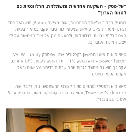
"אל-פסק – השקעה אחראית ומשתלמת, הרלוונטית גם
לטווח הארוך"
בוחניק הרחיב ש"אחד הפתרונות, אותו מציעה Eaton, הוא האל-פסק
(UPS) מסדרת 9PX 9 UPS שמספק כוח גיבוי עקבי במהלך בעיות
חשמל בלתי צפויות ורנדומליות, ולמעשה מגן על ציוד המחשוב על ידי
ייצוב המתח העובר בו.
9PX הוא ה-UPS הראשון בקטגוריה שלו, שמספק VA=W – Unity
power factor – הוא מספק 11% יותר הספק לעומת UPS אחרים,
עקב כך הוא גם מסוגל לגבות יותר שרתים בדירוג VA שווה ובעלי
מקדם הספק נמוכים.
9PX הוא ורסטילי ומתאים מאוד לצורכי המשתמש. ניתן לקבל אותו
בצורת Rack או Tower, והוא גם פתרון קומפקטי מאוד, המספק עד 3
kW ב-2U בלבד".