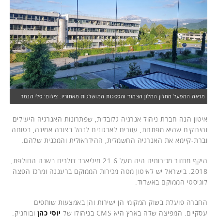
מראה המפעל מחלון המלון הצמוד והפסגות המושלגות מאחוריו. צילום: פלי הנמר
איטון הנה חברת ניהול אנרגיה גלובלית, שפתרונות האנרגיה היעילים
והירוקים שהיא מפתחת, עוזרים לארגונים לנהל בצורה אמינה, בטוחה
וברת-קיימא את האנרגיה החשמלית, ההידראולית והמכנית שלהם.
היקף מחזור מכירותיה היה מעל 21.6 מיליארד דולרים בשנה החולפת,
2018. בישראל יש לאיטון מטה מכירות הממוקם ברעננה ומרכז הפצה
לוגיסטי הממוקם באשדוד.
החברה פועלת בשוק המקומי הן ישירות והן באמצעות שותפים
עסקיים. המפיצה שלה בארץ היא CMS בניהולו של
יוסי כהן
ובוחניק.