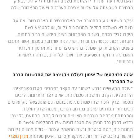
האנרגטית עוד עתידה להשתנות בשנים הקרובות ללא היכר, בעיקר
מבחינת השפעתה על עלויות צריכת האנרגיה וייעול התצרוכת שלה.
עיקר השינוי יגיע מהתמורה של האלטרנטיבות האנרגטיות. אם עד
היום לא השתלם להקים תחנות כוח נקיות, או להטמיע רשת
מיקרו-גריד חכמה, בשנים האחרונות ראינו חידושים רבים בתחום,
וחברות רבות נכנסו לתחום זה. יש להניח שמדובר במגמה אשר תתגבר
בשנים הקרובות, כך שכולנו נרגיש כיצד פתרונות אחסון האנרגיה
והאנרגיה הירוקה משפיעים יותר ויותר על חיינו, ברמה הלאומית
והביתית".
איזה פרויקטים של איטון בעולם מדגימים את החדשנות הרבה
של החברה?
"עולם התעשייה נדרש לשמור על הקצב בתהליכי הטרנספורמציה
הדיגיטלית ולקדם חדשנות טכנולוגית. אולם לצד היתרונות הרבים
מספור, צריך לזכור שחדשנות מגלמת בתוכה גם פוטנציאל נזק ואיומים
רבים יותר מגורמים עוינים במרחב הסייבר, מגמה שרק הולכת
ומתפתחת מבחינת מורכבות האיומים והטיפול בהם. בהתאם, כל יצרן
נדרש להכין ככל הניתן את הטכנולוגיות שלו להתקפות אפשריות.
תחנות כוח, דטה סנטרים ורשת החשמל עצמה – כולם מהווים נקודות
חולשה בהיבט של חדירות למתקפות סייבר. איטון מפתחת
מגוון מוצרי