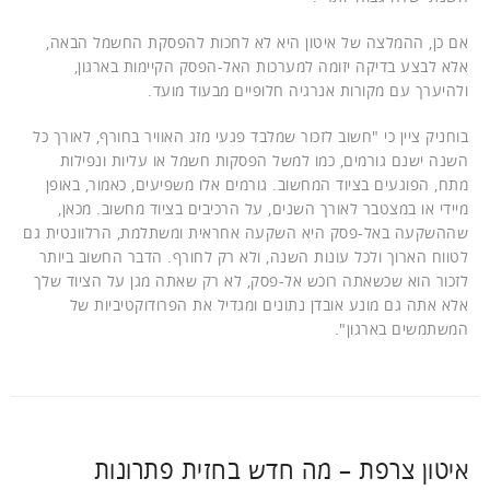
אם כן, ההמלצה של איטון היא לא לחכות להפסקת החשמל הבאה,
אלא לבצע בדיקה יזומה למערכות האל-הפסק הקיימות בארגון,
ולהיערך עם מקורות אנרגיה חלופיים מבעוד מועד.
בוחניק ציין כי "חשוב לזכור שמלבד פגעי מזג האוויר בחורף, לאורך כל
השנה ישנם גורמים, כמו למשל הפסקות חשמל או עליות ונפילות
מתח, הפוגעים בציוד המחשוב. גורמים אלו משפיעים, כאמור, באופן
מיידי או במצטבר לאורך השנים, על הרכיבים בציוד מחשוב. מכאן,
שההשקעה באל-פסק היא השקעה אחראית ומשתלמת, הרלוונטית גם
לטווח הארוך ולכל עונות השנה, ולא רק לחורף. הדבר החשוב ביותר
לזכור הוא שכשאתה רוכש אל-פסק, לא רק שאתה מגן על הציוד שלך
אלא אתה גם מונע אובדן נתונים ומגדיל את הפרודוקטיביות של
המשתמשים בארגון".
איטון צרפת – מה חדש בחזית פתרונות