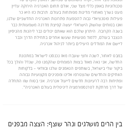
טכנולוגיות באופן כללי מצד שני, אולם תחום האנרגיה הירוקה עדיין
מעט נשרך מאחורי מדינות מפותחות בעולם. תרבות כזו היא כר
פעילות פוטנציאלי גבוה להטמעת פתרונות האנרגיה החדשניים שלנו,
ואנו בטוחים שהשוק הישראלי יעשה קפיצת מדרגה משמעותית כבר
בשנה הקרובה. היתרון שלכם הוא שאתם יכולים כבר ליהנות מהניסיון
הנצבר בעולם, ללמוד מטעויות שעשו אחרים בתחילת הדרך וכבר
ליישם את המודלים היעילים ביותר לניהול אנרגיה.
במבט לאחור, לשנה וחצי שעברו מאז נכנסנו לישראל במתכונת
החדשה, אני גאה מאוד בצוות המומחים שהקמנו פה, שגדל והולך בכל
ביקור שלי בישראל, בשותפים הנאמנים שלנו ובוודאי – בלקוחות
הוותיקים והחדשים שהצטרפו אלינו ומפגינים מקצועיות גבוהה
ופתיחות רבה לרעיונות חדשים לייעול אנרגיה. אני בטוח שזו התחלה
של דרך מרתקת לטרנספורמציה דיגיטלית בעולם האנרגיה".
בין הרים מושלגים ונהר שוצף: הצצה מבפנים