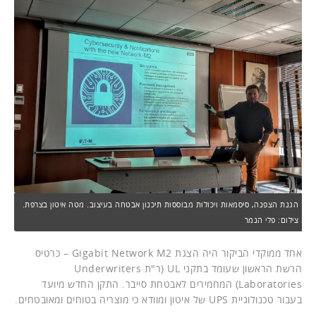
הגנת הצפנה, סיסמאות ויכולות מבוססות תיכנון אבטחה בעיצוב. מטה איטון בצרפת.
צילום: פלי הנמר
אחד ממוקדי הביקור היה הצגת Gigabit Network M2 – כרטיס
הרשת הראשון שעומד בתקני UL (ר"ת Underwriters
Laboratories) המחמירים לאבטחת סייבר. התקן החדש מיועד
בעבור טכנולוגיית UPS של איטון ומוודא כי מוצריה בטוחים ומאובטחים.