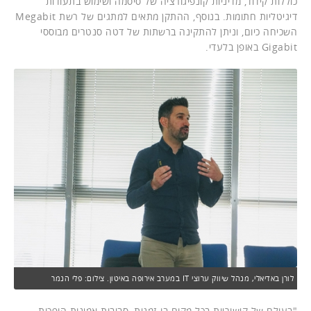
כוללות קידוד, מדיניות קונפיגורציה של סיסמה ושימוש בתעודות
דיגיטליות חתומות. בנוסף, ההתקן מתאים למתגים של רשת Megabit
השכיחה כיום, וניתן להתקינה ברשתות של דטה סנטרים מבוססי
Gigabit באופן בלעדי.
לורן באדיאלי, מנהל שיווק ערוצי IT במערב אירופה באיטון. צילום: פלי הנמר
"בעולם של קישוריות בכל מקום בו-זמנית, סביבות אמינות הופכות