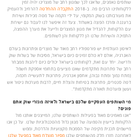
שותפים נאמנים, שדאגו לכך שמגוון רחב של מוצרינו יהיה זמין
ללקוחותינו הרבים פה. ב-2018
התקבלה ההחלטה
להרחיב ולהעמיק
את מעורבותנו בשוק המקומי, על ידי הקמה של מטה מכירות ושירות
ברעננה ומרכז הפצה באשדוד. צעד זה איפשר לנו לעבוד גם ישירות
עם הלקוחות, להגדיל את מגוון המוצרים ולייעל את מערך ההפצה,
התמיכה והשירות שלנו הן ללקוחות והן לשותפים.
לאיטון העולמית יש פורטפוליו רחב מאוד של מוצרים ופתרונות בעולם
האנרגיה, אולם לא כולם זמינים כיום בישראל, מסיבות של בשלות שוק
ודרישה. יחד עם זאת, לקוחותינו בישראל יכולים כיום ליהנות ממבחר
רחב של פתרונות מתקדמים שאנו מציעים בתחומי אספקת חשמל
(מתח נמוך ומתח גבוה), אחסון אנרגיה, פתרונות לתעשייה חכמה,
דטה סנטרים, פתרונות בטיחות והצלת חיים, לרבות מערכות ניטור אש
ועשן ומערכות תאורה מתקדמות".
מי השותפים העסקיים שלכם בישראל ולאיזה מגזרי שוק אתם
פונים?
"אנו מאמינים מאוד בפעילות השותפים שלנו, המייצגים אותנו מול
הלקוחות בייעוץ והטמעה של מגוון גדול מהטכנולוגיות שלנו. על כן אנו
מיישמים תכנית מקיפה של הסמכות מקצועיות והדרכות, וממש
לאחרונה חזרו חלק מהשותפים שלנו
מסיור מוצלח מאוד במפעל שלנו