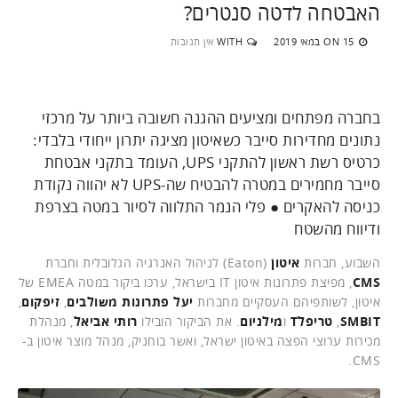
האבטחה לדטה סנטרים?
15 במאי 2019
WITH
אין תגובות
ON
בחברה מפתחים ומציעים ההגנה חשובה ביותר על מרכזי
נתונים מחדירות סייבר כשאיטון מציגה יתרון ייחודי בלבדי:
כרטיס רשת ראשון להתקני UPS, העומד בתקני אבטחת
סייבר מחמירים במטרה להבטיח שה-UPS לא יהווה נקודת
כניסה להאקרים ● פלי הנמר התלווה לסיור במטה בצרפת
ודיווח מהשטח
השבוע, חברות
איטון
(Eaton) לניהול האנרגיה הגלובלית וחברת
CMS
, מפיצת פתרונות איטון IT בישראל, ערכו ביקור במטה EMEA של
איטון, לשותפיהם העסקיים מחברות
יעל פתרונות משולבים
,
זיפקום
,
SMBIT
,
טריפלT
ו
מילניום
. את הביקור הובילו
רותי אביאל
, מנהלת
מכירות ערוצי הפצה באיטון ישראל, ואשר בוחניק, מנהל מוצר איטון ב-
CMS.