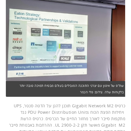
שת"פ של איטון עם יצרני התוכנה המובילים בעולם מבטיח תמיכה טובה יותר
בלקוחות שלה. צילום: פלי הנמר
כרטיס Gigabit Network M2 תוכנן להגן על הדטה סנטר, UPS
ויחידות הפצת הכוח PDU Power Distribution Units נגד
מתקפות סייבר לאורך מחזור החיים של הכרטיס. כרטיס הרשת
Gigabit M2 מאושר תקן UL 2900-2-2. ההרחבות באבטחת סייבר