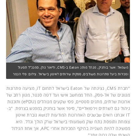
משמאל: אשר בוחניק, מנהל מותג Eaton ב-CMS, וליאור גולן, סמנכ"ל תפעול
ומכירות ביעל פתרונות משולבים, ספקית שירותים לאיטון בישראל. צילום: פלי הנמר
"חברת CMS, נציגתה של Eaton בישראל לתחום IT, מציעה פתרונות
מגוונים של אל-פסק, החל ממחשב אישי ועד דטה סנטר, מגוון רחב של
ארונות שרתים, מתגים סטטיים, פסי שקעים מנוהלים (ePDU) ותוכנות
ניהול גם לשרתים וירטואליים", סיפר אשר בוחניק במפגש בצרפת. "ב-
IT אנחנו רואים שבשנים האחרונות המודעות לנושא גוברת ואיטון
צומחת ותופסת נתח שוק משמעותי בישראל שרק הולך וגדל. היא
ממשיכה להיות השנייה בהיקף המכירות אחרי APC, אך אחוז הגידול
השנתי שלה גבוה יותר".