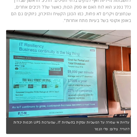
להשבתות מיידיות ואף לנזקים בלתי הפיכים. הרכיב הראשון שבדרך
כלל נפגע הוא לוח האם או ספק הכוח, כאשר שלל רכיבים אחרים,
שנחוצים ויקרים לא פחות, כמו הכונן הקשיח והזיכרון, ניזוקים גם הם
באופן אקוטי בשל בעיות מתח אחרות".
עלויות אי שמירה על המשכיות עסקית בתשתיות IT, שמערכות UPS חכמות יכולות
להוריד. צילום: פלי הנמר