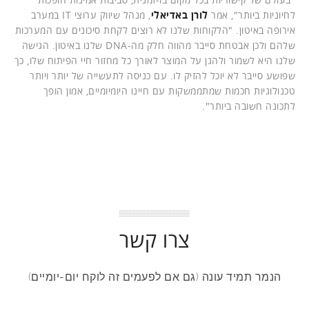
לחיוניות ביותר", אמר
לורן באדיאלי
, מנהל שיווק ערוצי IT במערב
אירופה באיטון. "הלקוחות שלנו לא רוצים לקחת סיכונים עם המערכות
שלהם ולכן אבטחת סייבר מהווה חלק מה-DNA שלנו באיטון. הגישה
שלנו היא לשמור ולהגן על המוצר לאורך כל מחזור חיי הפיתוח שלו, כך
שפושע סייבר לא יוכל להזיק לו. עם כניסה לתעשייה של יותר ויותר
טכנולוגיות חכמות שמתממשקות עם חיינו היומיומיים, אמון הופך
לתכונה חשובה ביותר".
צרו קשר
הנמר תמיד עונה (גם אם לפעמים זה לוקח יום-יומיים)