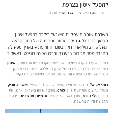
למפעל איטון בצרפת
19 במאי 2019
WITH
אין תגובות
ON
משלחת שותפים עסקיים מישראל ביקרה במפעל איטון
הסמוך לגרנובל ● היקף מחזור מכירותיה של החברה היה
מעל 21.6 מיליארד דולר בשנה החולפת ● בארץ מפעילה
החברה מטה מכירות ברעננה ומרכז הפצה לוגיסטי באשדוד
בשבוע שעבר ביקרה משלחת שותפים עסקיים מישראל במפעל
איטון
בעיר סמוכה לגרנובל, בירתו של עמק רון-אלפס היפה בנוף מעמקי
הנהר השוטף כל השנה ועד פסגות ההרים המושלגים גם בקיץ.
רותי אביאל
, מנהלת ערוצי ההפצה של איטון בישראל ו
אשר בוחניק
,
מנהל ערוצים ופתרונות IT ב-
CMS
, מפיצת איטון בישראל, ארגנו את
הסיור ו
פלי הנמר
, עורך ראשי של קבוצת
אנשים ומחשבים
, ליווה את
הקבוצה ודיווח מהשטח.