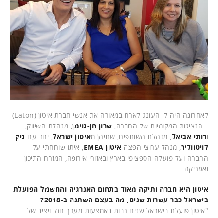
לאחרונה היה לי העונג לארח במאורה את אנשי חברת איטון (Eaton)
– הנציגות המקומיות של החברה,
שרון חן-נוימן
, מנהלת השיווק,
ו
רותי אביאל
, מנהלת השותפים, שתיהן מ
איטון ישראל
, יחד עם
ניק
לויטווליר
, מנהל ערוצי הפצה
איטון EMEA
, איתו שוחחתי על
החברה ועל פועלה הספציפי בארץ ובאזורי אירופה, המזרח התיכון
ואפריקה.
איטון היא חברה ותיקה מאוד בתחום האנרגיה והחשמל הפועלת
בישראל כבר עשרות שנים, מה בעצם השתנה ב-2018?
"איטון פועלת בישראל שנים רבות באמצעות מערך חזק ויציב של