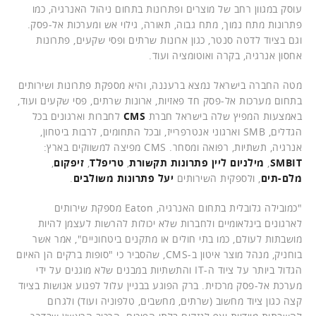
עוסק במגוון רחב של מוצרים ופתרונות בתחום ניהול האנרגיה, כמו
פתרונות מתח נמוך, מתח גבוה, תאורה, גילוי אש ומערכות אל-פסק.
וגם בציוד לדטה סנטר, כגון ארונות שרתים ופסי שקעים, פתרונות
אחסון אנרגיה, בקרה ואוטומציה ועוד.
מטה החברה בישראל נמצא ברעננה, והיא מספקת פתרונות ושירותים
בתחום מערכות אל-פסק חד פאזיות, ארונות שרתים, פסי שקעים ועוד,
באמצעות המפיץ שלה בישראל חברת
CMS
לחברות וארגונים בכל
הגדלים, SMB וארגוני אנטרפרייז, ובכל התחומים, לרבות ביטחון,
אנרגיה, תשתיות, רפואה ומסחר. CMS מפיצה למשווקים בארץ:
SMBIT
,
מילניום ליין פתרונות תקשורת
,
טריפלT
,
זיפקום
,
מלם-תים
, ולספקית השירותים
יעל פתרונות משולבים
.
"כמובילה גלובלית בתחום האנרגיה, Eaton מספקת שירותים
לארגונים בינלאומיים ולחברות שלא יכולות להרשות לעצמן להיות
מושבתות לעולם, כמו בתי חולים או מתקנים ביטחוניים", אמר אשר
בוחניק, מנהל מוצר איטון ב-CMS, שהסביר כי "סופות ברקים הן האיום
הגדול ביותר על ציוד ה-IT והתשתיות במבנים שלא מוגנים על ידי
מערכת אל-פסק מרכזית. ברק הפוגע בבניין עלול לפגוע אנושות בציוד
קצה כגון ציוד מחשוב (שרתים, מחשבים, טלפוניה ועוד) ולגרום