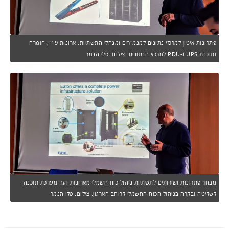
פתרונות איטון למרכזי נתונים למנמ"רים ומנהלי התשתיות: ארונות 19", חומרה
ותוכנת UPS ו-PDU למרכזי הנתונים. צילום: פלי הנמר
מבחר פתרונות ושירותים לתשתיות ניהול כוח חשמלי מארונות ועד מערכת תוכנה
לשליטה ובקרה בניהול הכוח החשמלי לרוחב הארגון. צילום: פלי הנמר