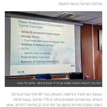
שהייתה הפרעה ברשת החשמל.
למה צריך להבטיח רציפות עסקית גם על ידי מערכות UPS. צילום: פלי הנמר
Eaton הוא תאגיד בינלאומי, המעסיק מעל 99 אלף עובדים ברחבי
העולם, עם מוצרים המופצים ביותר מ-175 מדינות. בשנת 2018
רשמה החברה מכירות בהיקף של יותר מ-21.6 מיליארד דולרים. איטון