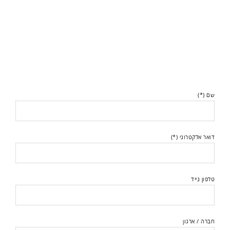
שם (*)
דואר אלקטרוני (*)
טלפון נייד
חברה / ארגון