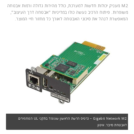
M2 מעניק יכולות חדשות למערכת, כולל מהירות גדולה ורמות אבטחה
משופרות. פיתוח הרכיב נעשה כולו במדיניות "אבטחה דרך העיצוב",
המאפשרת לנהל את סיכוני האבטחה לאורך כל מחזור חיי המוצר.
Gigabit Network M2 – כרטיס הרשת הראשון שעומד בתקני UL המחמירים
לאבטחת סייבר. איטון