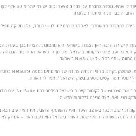
NetSuite האמריקנית מספקת פתרונות ERP בענן. פיגרמן סיפר לי שהיא נוסדה כחברת ענן כבר ב-1998 
בירת הממלכה המאוחדת. לאחר מכן הענקתי לו שי מיוחד, עליו חקוקה תפיל
NetSu ברחבי העולם והוסיף שעדיין יש לה הרבה לאן לצמוח. בישראל היא מתכוונת להצליח בכך בעזרת ה
קה שלה עם השוק המקומי ועם צרכי הלקוחות בישראל. פיגרמן הדגיש את המחויבות הגבוהה 
 למכירת פרויקטים נוספים בשוק הישראלי", אמר לי האורח.
במבט לעתיד, פיגרמן הוסיף כי "יחד עם One1, בכוונתנו להרחיב את השימוש של לקוחות קיימים ביש
 אלקטרוני. זאת, לצד מכירה ללקוחות חדשים".
הפגישה הזמנתי את פיגרמן להצטרף לקהילת ה-IT המקומית, לשוב ולבקר בארצנו היפה, ואף להשתתף ולהוביל את האירועים הב
ת ההזמנה בשמחה והוסיף שמזג האוויר בישראל הוא נעים מאוד – אם רק לא ה