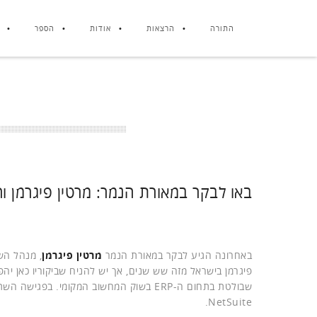
התורה
הרצאות
אודות
הספר
באו לבקר במאורת הנמר: מרטין פיגרמן ור
באחרונה הגיע לבקר במאורת הנמר
מרטין פיגרמן
, מנהל הש
פיגרמן בישראל מזה שש שנים, אך יש להניח שביקוריו כאן יהפכו לתכופ
שבולטת בתחום ה-ERP בשוק המחשוב המקומי. בפגישה השתתף גם
NetSuite.