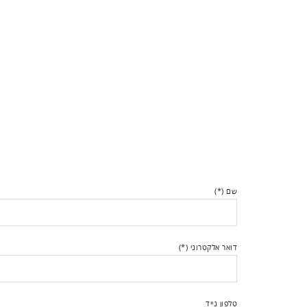
שם (*)
דואר אלקטרוני (*)
טלפון נייד