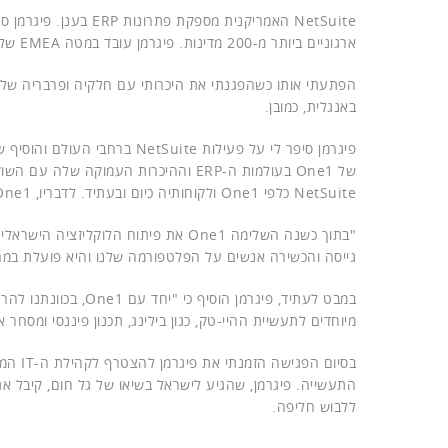
ארגוניים ביותר מ-200 מדינות. פיגרמן עובד במטה EMEA של החברה בבריטניה ומתגורר בלונדון.
הפתעתי אותו כשהפגנתי את היכרותי עם חלקיה ופרבריה של 
באנגלית, כמובן.
פיגרמן סיפר לי על פעילות ite
של One1 בעולמות ה-ERP וההיכרות העמו
NetSuite כלפי One1 ולקוחותיה כיום ובעתיד. לדבריו, One1 מהווה שותף בכיר של NetSuite בישראל.
גייסה והכשירה אנשים על הפלטפורמה שלנו והיא פועלת במרץ
מיוחדים לתעשיית ההיי-טק, כגון בילינג, תכנון פיננסי ומסחר
בסיום 
התעשייה. פיגרמן, שהגיע לישראל בשיאו של גל חום, קיבל א
ללבוש חליפה.