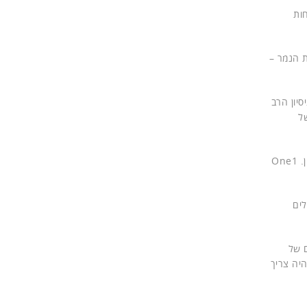
וכיום יש לה יותר מ-30 אלף לקוחות
ת הנמר –
ניסיון הרב
של
"בתוך כשנה השלימה One1 את פיתוח הלוקליזציה הישראלית, שתושק בקרוב, בליווי והנחיה צמודה של המומחים במטה NetSuite בלונדון. One1
ראל בפלטפורמת NetSuite, עם מודולים
אים של
יה צריך