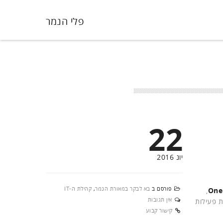
פלי הנמר
22
יונ 2016
פורסם ב
בא לבקר במאורת הנמר
,
קהילת ה-IT
,
One
אין תגובות
שמנהל בה את פעילות
קישור קבוע