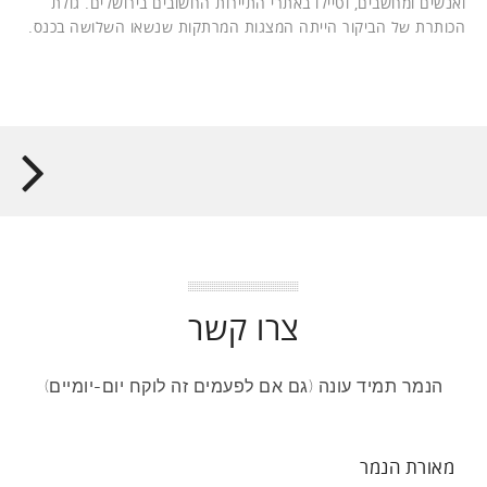
ואנשים ומחשבים, וטיילו באתרי התיירות החשובים בירושלים. גולת
הכותרת של הביקור הייתה המצגות המרתקות שנשאו השלושה בכנס.
צרו קשר
הנמר תמיד עונה (גם אם לפעמים זה לוקח יום-יומיים)
מאורת הנמר