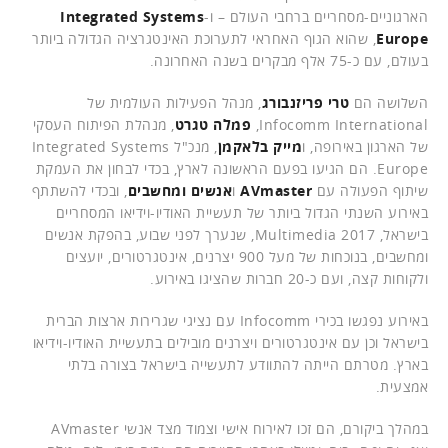
הארגוניים-מסחריים ברחבי העולם – ו-
Integrated Systems
Europe
, שהוא הגוף האחראי לתערוכת האינטגרציה הגדולה ביותר
בעולם, עם כ-75 אלף מבקרים בשנה האחרונה.
השלושה הם
טרי פריזנבורג
, מנהל הפעילות העולמית של
Infocomm International,
פמלה טגרט
, מנהלת הפיתוח העסקי
של הארגון באירופה, ו
מייק בלאקמן
, מנכ"ל Integrated Systems
Europe. הם הגיעו בפעם הראשונה לארץ, בכדי לבחון את העמקת
שיתוף הפעולה עם
AVmaster
ו
אנשים ומחשבים
, ובכדי להשתתף
באירוע השנתי הגדול ביותר של תעשיית האודיו-וידיאו המסחריים
בישראל, Multimedia 2017, שנערך לפני שבוע, בהפקת אנשים
ומחשבים, בנוכחות של מעל 900 יצרנים, אינטגרטורים, יועצים
ולקוחות קצה, ועם כ-20 חברות שהציגו באירוע.
באירוע נפגשו בכירי Infocomm עם נציגי שגרירות ארצות הברית
בישראל וכן עם אינטגרטורים ויצרנים מובילים בתעשיית האודיו-וידיאו
בארץ. מטרתם הייתה להתוודע לתעשייה בישראל בצורה בלתי
אמצעית.
במהלך ביקורם, הם זכו לאירוח אישי וצמוד מצד אנשי AVmaster