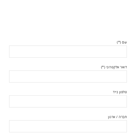
שם (*)
דואר אלקטרוני (*)
טלפון נייד
חברה / ארגון