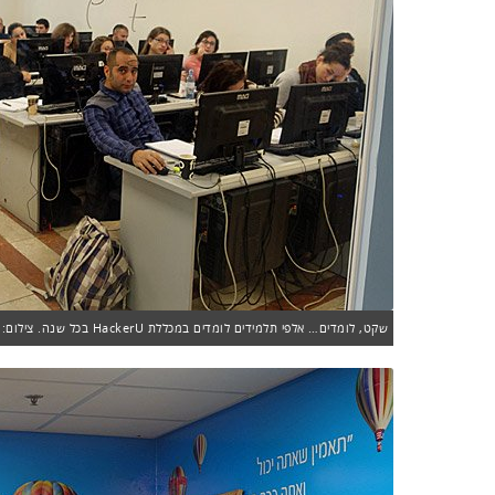
שקט, לומדים… אלפי תלמידים לומדים במכללת HackerU בכל שנה. צילום: פלי הנמר