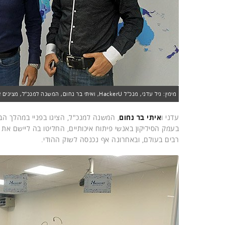
מימין: גיל עדני, מנכ"ל HackerU, ואיתי בר נחום, המשנה למנכ"ל, מציגים את פריסת החברה בעולם. צילום: פלי הנמר
עדני ו
איתי בר נחום
, המשנה למנכ"ל, הציגו בפניי במהלך ה
רבים בעולם, ובאחרונה אף נכנסה לשוק ההודי.