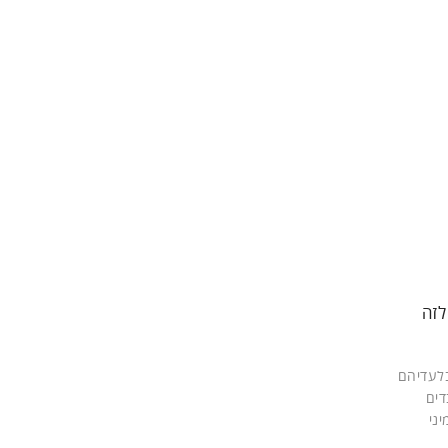
מאפשרות לזה
בלעדיהם
ים
ני