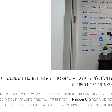
בלי עובדים מקצועיים ואיכותיים, אומת החדשנות הישראלית לא הייתה כזו ● HackerU היא אחת החברות ש
 יצאתי לבקר במשרדיה
דיה של אחת החברות המרתקות בענף, שעוזרת להביא אליו את העובדים ש
 כזו. מדובר ב-
HackerU
– חברה ותיקה, שמתמחה בהכשרת והשמת העובד
סה ברמת גן (בעבר האזור שימש בעיקר ליהלומים, וכיום יש בו חברות מכל מי