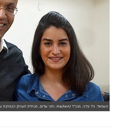
משמאל: גיל עדני, מנכ"ל HackerU, וחני שלום, מנהלת השיווק הנמרצת של החברה. צילום: פלי הנמר