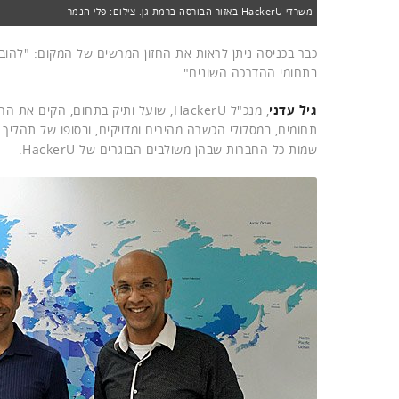
משרדי HackerU באזור הבורסה ברמת גן. צילום: פלי הנמר
כבר בכניסה ניתן לראות את החזון המרשים של המקום: "להוב
בתחומי ההדרכה השונים".
גיל עדני
, מנכ"ל HackerU, שועל ותיק בתחום, ה
תחומים, במסלולי הכשרה מהירים ומדויקים, ובסופו של תהליך
שמות כל החברות שבהן משולבים הבוגרים של HackerU.