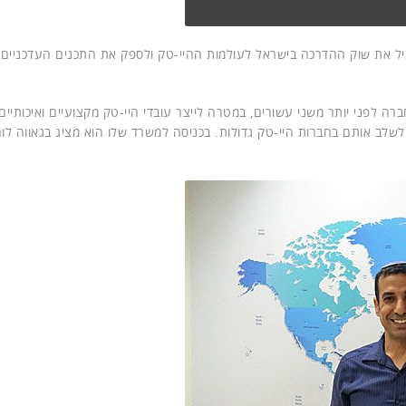
יל את שוק ההדרכה בישראל לעולמות ההיי-טק ולספק את התכנים העדכניים 
קים את החברה לפני יותר משני עשורים, במטרה לייצר עובדי היי-טק מקצועיים ואיכותיים
 לשלב אותם בחברות היי-טק גדולות. בכניסה למשרד שלו הוא מציג בגאווה לו