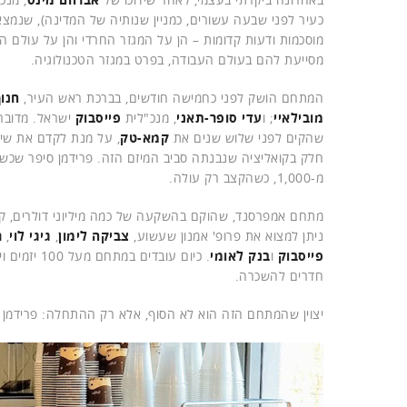
כעיר לפני שבעה עשורים, כמניין שנותיה של המדינה), שנמצא
מוסכמות ודעות קדומות – הן על המגזר החרדי והן על עולם 
מסייעת להם בעולם העבודה, בפרט במגזר הטכנולוגיה.
המתחם הושק לפני כחמישה חודשים, בברכת ראש העיר,
חנוך
מובילאיי
; ו
עדי סופר-תאני
, מנכ"לית
פייסבוק
ישראל. מדובר 
שהקים לפני שלוש שנים את
קמא-טק
חלק בקואליציה שנבנתה סביב המיזם הזה. פרידמן סיפר שכשה
מ-1,000, כשהקצב רק עולה.
מתחם אמפרסנד, שהוקם בהשקעה של כמה מיליוני דולרים, קיב
ניתן למצוא את פרופ' אמנון שעשוע,
צביקה לימון
,
גיגי לוי
,
ר
פייסבוק
ו
בנק לאומי
. כיום עוב
חדרים להשכרה.
יצוין שהמתחם הזה הוא לא הסוף, אלא רק ההתחלה: פרידמן ו-