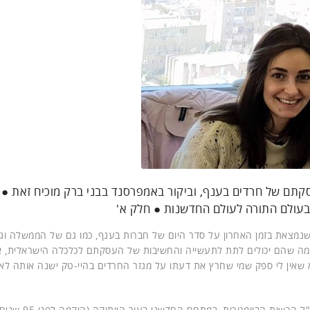
קתם של חרדים בענף, וביקור באמפרסנד בבני ברק מוכיח זאת ● 
עולם התורה לעולם החדשנות ● חלק א'
שנמצאת בזמן האחרון על סדר היום של חברות בענף, כמו גם של הממשלה וגו
ומה שהם יכולים לתת לתעשייה והחשיבות של העסקתם לכלכלה הישראלית, א
א שאין לי ספק שמי שחרץ את דעתו על מגזר החרדים בהיי-טק ישנה אותה לא
, מנכ"ל הרשות הביומטרית, במתחם הח