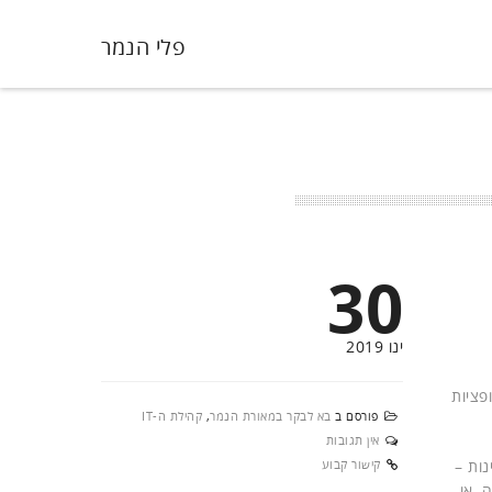
פלי הנמר
30
ינו 2019
פציות
פורסם ב
בא לבקר במאורת הנמר
,
קהילת ה-IT
אין תגובות
ות –
קישור קבוע
, או