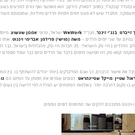
 במגדל קונקורד, בסמוך לפארק הירקון. הוא מאפשר ואף גורם למגיעים בשער
התעסוקה. מתברר שיש לא מעט יזמים ויזמיות חרדים וחרדיות, שחוכמתם מעול
 זייברט
;
בנג'י זינגר
, מנכ"ל
WeWork
ישראל; פרופ'
אמנון שעשוע
, מייסד
במיזם של שני יזמים חרדים –
משה (מוישי) פרידמן
ו
אברימי וינגוט
, אותו 
, על מנת לקדם את שילוב החרדים בהיי-טק הישראלי. 35 חברות היי-טק, מהגדולות בישראל, 
וקמה קמא-טק היו חמישה מיזמים בלבד של חרדים וכיום כבר עומד מספרם ע
ל את אישור הרבנים, כך שגם המדקדקים ביותר יכולים להשתתף בו. בין המש
אול שטיין
ו
מייקל שטיינהראט
. הגופים שפרסו את חסותן על המיזם הם
גוג
דים במתחם מעל 100 יזמים ויש בו מקום להרבה יותר. באולמות הפתוחים יש הפרדה לפי דרישה בין נשים 
וינגוט מתכננים להקים שני מתחמים דומים נוספים.