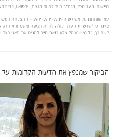
היישום. מעל הכל, מנמ"ר חייב להיות מנצח, וירטואוז, כדי ל
עוד שוחחנו על משולש ה-
ציינה כי "שרשרת הערך יכולה להיות רציפה ומשמעותית רק 
לשם כך, כל מי שמנהל צלע כזאת חייב להניח את האגו בצד 
הביקור שמנפץ את הדעות הקדומות על ח