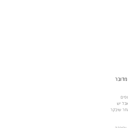
מדובר
פים
בל יש
חר שיבקר
דשני בעיר הוותיקה (הוקמה לפני 95 שנים והוכרה