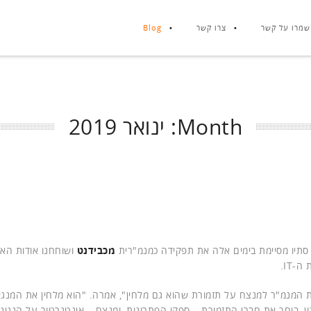
שמרו על קשר
צרו קשר
Blog
Month:
ינואר 2019
 סתיו מסיימת בימים אלה את תפקידה כמנמ"רית
מכבידנט
ושוחחנו אודות האו
-IT.
 המנמ"ר למנצח על תזמורת שהוא גם מלחין", אמרה. "הוא מלחין את המנגינ
, בוחר את חברי התזמורת – ספקי הפתרונות, ומנצח – אינטגרטור על הנגינה