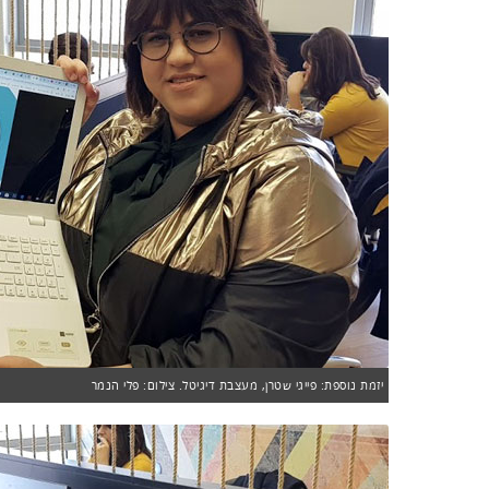
יזמת נוספת: פייגי שטרן, מעצבת דיגיטל. צילום: פלי הנמר