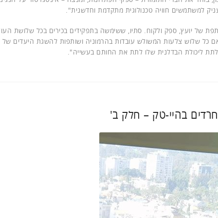
העניק למשתמשים חוויה טכנולוגית מתקדמת וחדשנית".
Win-Win-Win – ההצלחה המשותפת של יועץ, ספק ולקוח. סתיו, ששימשה בתפקידים בכירים בכל שלושת הע
אם כל שלוש צלעות המשולש עובדות בהרמוניה ושותפות להשגת היעדים של ה
ולתת ליכולת הבדלנית שלו לתת את החותם בעשייה".
רדים בהיי-טק – חלק ב'