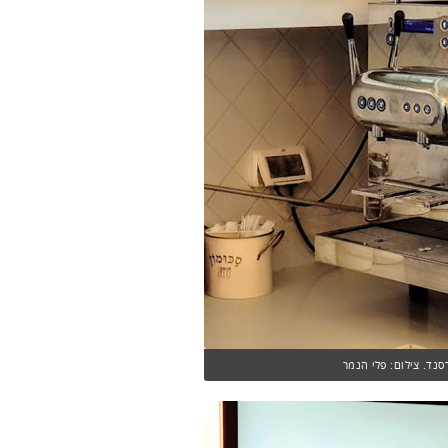
נד. צילום: פלי הנמר