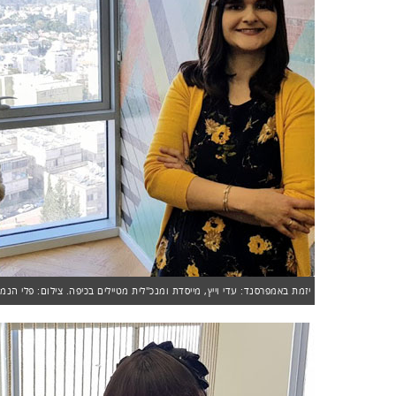
יזמת באמפרסנד: עדי וייץ, מייסדת ומנכ"לית מטיילים בכיפה. צילום: פלי הנמ