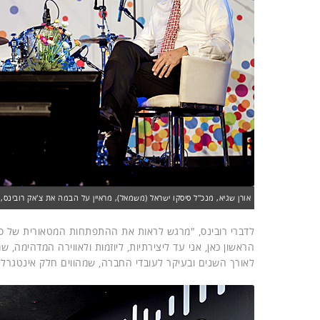
אורן שגיא, מנכ"ל סיסקו ישראל (משמאל), מראיין על הבמה את צ'אק רובינס,
לדברי רובינס, "מרגש לראות את ההתפתחות המטאורית של סי
הראשון כאן, אני עד ליצירתיות, ליוזמות ולאווירה המדהימה,
לאורך השנים ובעיקר לעובדי החברה, שמהווים חלק אינטגרל