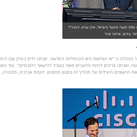
ח עסקי וקשרי ממשל בישראל; אורן שגיא, המנכ"ל
ל. צילום: ארתור פורר
 במהלכו כי "אי הוודאות היא הנורמליות החדשה. אנחנו חיים בעידן שבו ההזד
מי, ואנחנו צריכים להיות חדשניים מאוד בשביל להישאר רלוונטיים". עוד הוא צ
ת היישומים היעילים של תהליך זה במגוון תחומים, דוגמת אנרגיה, תחבורה, 