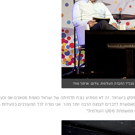
 מנכ"ל החברה העולמית. צילום: ארתור פורר
סקו בישראל. זה לא מפתיע נוכח תדמיתה של ישראל כאומת סטארט-אפ וכעת,
 שמאפשרת לדברים לצמוח הרבה יותר מהר. אני מודה לכל המעורבים בפעילות ס
י ממשפחת סיסקו העולמית".