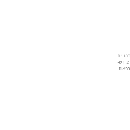
מנויות
יין ש-
בריאות