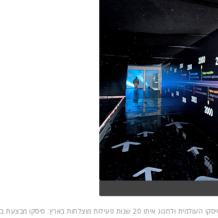
שגיא ציין ש-"אנחנו שמחים וגאים לארח בישראל את מנכ"ל סיסקו העולמית ולחגוג איתו 20 שנות פעילות מוצלחות בארץ. סיסקו מ