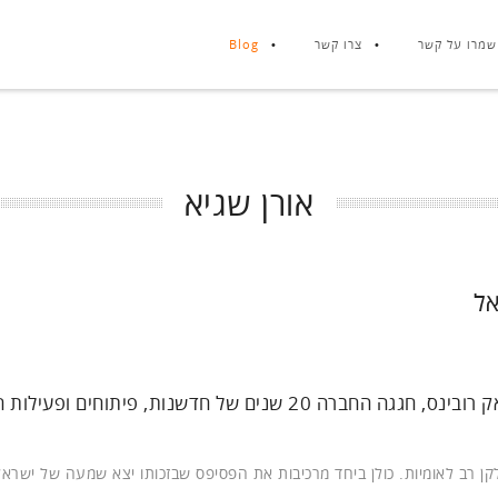
שמרו על קשר
צרו קשר
Blog
אורן שגיא
באירוע בגני התערוכה, בנוכחות המנכ"ל העולמי, צ'אק רובינס, חגגה החברה 20 שנים של חדשנות, פיתו
ן רב לאומיות. כולן ביחד מרכיבות את הפסיפס שבזכותו יצא שמעה של ישראל