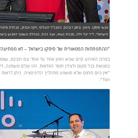
אנשי סיסקו. מימין: צ'אק רובינס, המנכ"ל העולמי; זיקה אבזוק, מנהלת פיתו
הישראלי; ד"ר יעל וילה, סגנית נשיא; ושני גינת, מנהלת משאבי האנוש בישרא
"ההתפתחות המטאורית של סיסקו בישראל – לא מפתיעה"
במרכז האירוע קיים שגיא ראיון אחד על אחד עם רובינס, שאמר
נמצאות בכל מקום ולצידן חוסר הוודאות. זהו עולם משתנה, דינ
"אין כיום תחום שלא מושפע מתהליך הדיגיטציה. ניתן לראות א
ועוד".