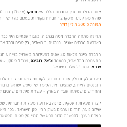
אחת הבולטות מבין החברות הללו היא
סיסקו
שהיא כאן קנתה סיסקו 12 חברות מקומיות, בסכום כולל של יותר משבעה מיליארד שקלים. רק ביוני האחרון היא הודיעה על
תמורת כ-300 מיליון דולר
.
בארבעה מרכזים שונים: בנתניה, בירושלים, בקיסריה ובתל אבי
החברה ציינה מלאות 20 שנים לפעילותה בישראל באי
התערוכה בתל אביב, במעמד
צ'אק רובינס
, מנכ"ל סיסקו, שע
שגיא
, המנכ"ל שלה בישראל.
באירוע לקחו חלק עובדי החברה, לקוחותיה ושותפיה. במהלכו
הנכנסים לאירוע, שמציגה את הסיפור של סיסקו ישראל ברבות
והחידושים שפיתחו עובדיה בארץ – עשרות פיתוחים שהניבו ל
לצד הפעילות העסקית, צוינה באירוע הפעילות החברתית שסי
שילוב נוער, חרדים וערבים בשוק ההיי-טק הישראלי. בכך היא
האדם בענף ולהכשרת הדור הבא של ההיי-טקיסטים והסטארט