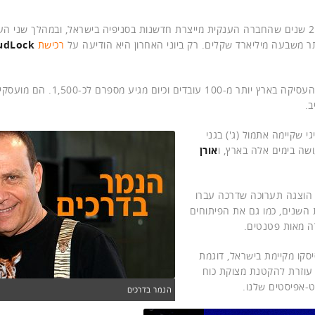
(Cisco). כבר 20 שנים שהחברה הענקית מייצרת חדשנות בסניפיה בישראל, ובמהלך שני ה
רכישת
udLock
תחילה פתחה החברה מטה בנתניה. כעבור שנתיים היא כבר העסיקה בארץ יותר מ-100 עובדים וכיום מגיע מספרם לכ-500
ב.
רוע חגיגי שקיימה אתמול (ג') בגני
ושה בימים אלה בארץ, ו
אורן
 הוצגה תערוכה שדרכה עברו
 השנים, כמו גם את הפיתוחים
ה מאות פטנטים.
סקו מקיימת בישראל, דוגמת
 עוזרת להקטנת מצוקת כוח
-אפיסטים שלנו.
הנמר בדרכים