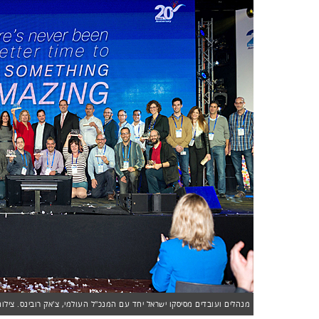
מנהלים ועובדים מסיסקו ישראל יחד עם המנכ"ל העולמי, צ'אק רובינס. צילום