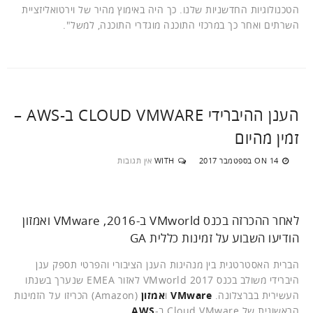
הטכנולוגיות החדשניות שלנו. כך היה באימוץ מהיר של וירטואליזציית
השרתים ואחר כך במרכזי התוכנה מוגדרי התוכנה, למשל".
הענן ההיברידי CLOUD VMWARE ב-AWS –
זמין מהיום
14 בספטמבר 2017
WITH
אין תגובות
ON
לאחר ההכרזה בכנס VMworld ב-2016, VMware ואמזון
הודיעו השבוע על זמינות כללית GA
הברית האסטרטגית בין מנהיגות הענן הציבורי והפרטי תספק ענן
היברידי משולב בכנס 2017 VMworld לאזור EMEA שנערך בשנתו
העשירית בברצלונה.
VMware
ו
אמזון
(Amazon) הכריזו על הזמינות
הראשונית של Cloud VMware ב-
AWS
.