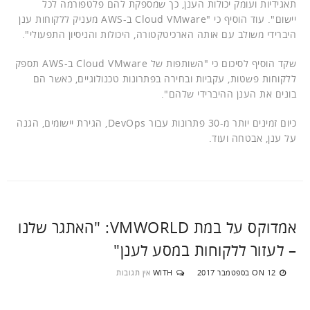
תאגידיות ועומק יכולות הענן, כך שמספקת להם פלטפורמה לכל
יישום". עוד הוסיף כי "Cloud VMware ב-AWS מעניק ללקוחות ענן
היברידי משולב עם אותה הארכיטקטורה, היכולות והניסיון התפעולי".
שקד הוסיף לסיכום כי "השותפות של Cloud VMware ב-AWS תספק
ללקוחות פשטות, עקביות ובחירה בפתרונות טכנולוגיים, כאשר הם
בונים את הענן ההיברידי שלהם".
כיום זמינים יותר מ-30 פתרונות עבור DevOps, הגירת יישומים, הגנה
על ענן, אבטחה ועוד.
אמדוקס על במת VMWORLD: "האתגר שלנו
– לעזור ללקוחות במסע לענן"
12 בספטמבר 2017
WITH
אין תגובות
ON