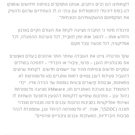
לקוחותינו הם רבים ורחבים, אנחנו מתמקדים בפיתוח חידושים שיספקו
לנו בסיס דיגיטלי להתמודדות עם צרכי ה-IT העתידיים שלהם ולהפיק
את המקסימום מהשקעותיהם הנוכחיות".
פרגולה סיפר כי החברה מציעה לקחת את העולם הקיים בארגון
ולחדש אותו – להפוך אותו זמין למובייל, לכל מערכות ההפעלה, לכל
אפליקציה, לכל מכשיר ובכל מקום.
שקד ופרגולה ציינו את העובדה שיותר ויותר ארגונים בעולם מאמצים
את טכנולוגיית הענן – פרטי, ציבורי או היברידי – לתמיכה במודלים
עסקיים חדשים ובפיתוח מהיר של יישומים חדשים. לקוחות שרוצים
להעביר פעילות לענן צפויים לחוות אתגרים כמו פלטפורמות לא
מתאימות, אבטחת קישורים ובעיות נוספות של הגירה אליו. "כדי
להתמודד עם מערכת האתגרים הזו, VMware מציעה פלטפורמת
ניהול ענן – פתרונות שיסייעו ללקוחות להטעין ולתפעל תשתיות IT
ושירותי אפליקציות בסביבות מרובות עננים ודטה סנטרים מוגדרי
תוכנה (SDDC)", אמרו. "זו פלטפורמה לניהול ענן, שמסוגלת לנהל
סביבות היברידיות, המשלבות עננים ציבוריים ופרטיים".