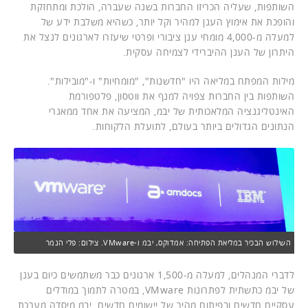
השותפות, שעליה הכריזו החברות בשנה שעברה, הולכת ומתחזקת
והופכת את אימוץ הענן למהיר וקל יותר, כשהיא משלבת ידע של
למעלה מ-4,000 מומחי ענן ציבורי ופרטי שיעזרו לארגונים לנצל את
היתרון של הענן ההיברידי לצמיחה עסקית.
מילות המפתח במליאה היו "חדשנות", "מומחיות" ו-"מובילות".
השותפות בין החברות צפויה למנף את ווטסון, פלטפורמת
האינטליגנציה המלאכותית של יבמ, המציעה את אחד ממאגרי
הנתונים הגדולים ביותר בעולם, לתועלת הלקוחות.
השילוש הבכיר במליאת הפתיחה: אמדוקס, יבמ ו-VMware. צילום: פלי הנמר
לדברי המנהלים, למעלה מ-1,500 ארגונים כבר משתמשים כיום בענן
של יבמ כתשתית לפתרונות VMware, במטרה לתמוך במודלים
עסקיים חדשים ובפיתוח מהיר של יישומים חדשים. יבמ מיסדה מערכת