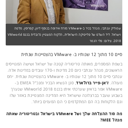
שמוליק ענתבי, מנהל בכיר ב-VMware מזרח אירופה בנוסף ליוון, קפריסין, מלטה
וישראל. ליד השלט של פלייטיקה הישראלית, הלקוח המצטיין גלובלית בכנס VMworld
2018. צילום: פלי הנמר
סיים 10 מתוך 12 שנותיו ב- VMware בהצטיינות שנתית
בשפת המספרים, מאותה טריטוריה קטנה של ישראל ושישה המגוייסים
הראשונים, מנהל ענתבי כיום 20 מדינות ו-170 עובדים במדינות אלה.
ענתבי סיים 10 מתוך 12 שנותיו ב- VMware בהצטיינות שנתית. יחס
מעולה.
ז'אן-פייר ברולארד
, סגן הנשיא הבכיר ומנכ"ל EMEA ב-
VMware אמר בראיון שערכתי איתו בכנס VMworld 2018 שנערך
בשבוע שעבר בברצלונה שישראל היא המדינה המצטיינת באזור שלו
וגם הלקוחות בה הם המתקדמים כי הם המעזים ביותר.
מה סוד ההצלחה שלך ושל VMware בישראל ובטריטוריה שאתה
מנהל MEE?