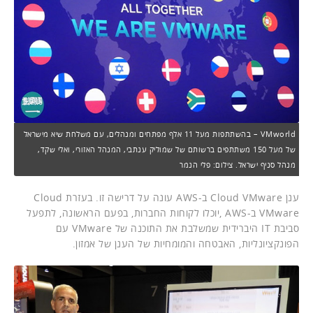
VMworld – בהשתתפות מעל 11 אלף מפתחים ומנהלים, עם משלחת שיא מישראל
של מעל 150 משתתפים ברשותם של שמוליק ענתבי, המנהל האזורי, ואלי שקד,
מנהל סניף ישראל. צילום: פלי הנמר
ענן Cloud VMware ב-AWS עונה על דרישה זו. בעזרת Cloud
VMware ב-AWS ,יוכלו לקוחות החברות, בפעם הראשונה, לתפעל
סביבת IT היברידית שמשלבת את התוכנה של VMware עם
הפונקציונליות, האבטחה והמומחיות של הענן של אמזון.