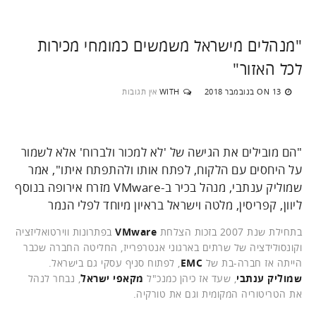
"מנהלים מישראל משמשים כמומחי מכירות
לכל האזור"
13 בנובמבר 2018
WITH
אין תגובות
ON
"הם מובילים את הגישה של 'לא למכור ולברוח' אלא לשמור
על היחסים עם הלקוח, לפתח אותו ולהתפתח איתו", אמר
שמוליק ענתבי, מנהל בכיר ב-VMware מזרח אירופה בנוסף
ליוון, קפריסין, מלטה וישראל בראיון מיוחד לפלי הנמר
בתחילת שנת 2007 בזכות הצלחת
VMware
בפתרונות ווירטואליזציה
וקונסולידציה של שרתים בארגוני אנטרפרייז, החליטה החברה שכבר
הייתה אז חברה-בת של
EMC
, לפתוח סניף עסקי גם בישראל.
שמוליק ענתבי
, שעד אז כיהן כמנכ"ל
מקאפי
ישראל
, נבחר לנהל
את הטריטוריה המקומית וגם את טורקיה.