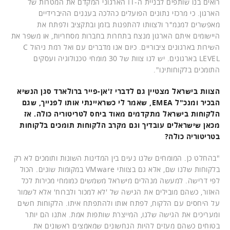
רואים בנו שותפים לבניית ה-IT הארגוני המקדם את המטרות של
הארגון. כי מרכזי נתונים הפועלים כהלכה בעננים ההיברידיים
מאפשרים למנמ"ר ולצוותו להתפנות בזמן ובתקציב ולפתח את
היישומים איתם הארגון מנצח בתחרות בחברות מסחריות, או משפר את
השירות בארגונים ציבוריים. כיום אנו מדברים עם ואל רמת ניהול C
LEVEL בארגונים. יש לנו צוות של 30 מומחי טכנולוגיה ועסקים
התומכים בלקוחותינו".
הצוות בישראל מצטיין גם לדברי ז'אן-פייר ברולארד סגן הנשיא
הבכיר ומנכ"ל EMEA, שאמר לי כשראיינתי אותו לפנייך, שגם
הלקוחות בישראל מתקדמים מאוד ביחס לטריטוריה כולה. אז
מכאן שישראלים עובדיך וגם מקרב הלקוחות תומכים בלקוחות
בטריטוריה כולה?
"בהחלט כן. המומחים שלנו נעים בין המדינות השונות ותומכים לא רק
בלקוחות שלנו שם, אלא גם בצוותי VMware במקומות שונים. הכול
לפי דרישה. למעשה מנהלים מישראל משמשים כמומחי מכירות לכל
האזור, כשהם מובילים את הגישה של 'לא למכור ולברוח' אלא לשמור
על היחסים עם הלקוח, לפתח אותו ולהתפתח איתו. הלקוחות חשים
ומעריכים את הגישה שלנו, המייצרת שותפות אמת. אתנו הם יותר
בטוחים כשהם מעזים להיות הנחשונים שמאמצים ראשונים את