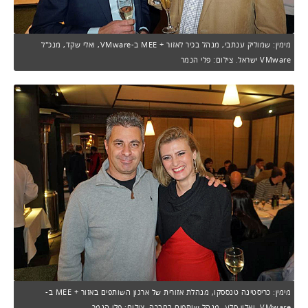
מימין: שמוליק ענתבי, מנהל בכיר לאזור + MEE ב-VMware, ואלי שקד, מנכ"ל
VMware ישראל. צילום: פלי הנמר
מימין: כריסטינה טנססקו, מנהלת אזורית של ארגון השותפים באזור + MEE ב-
VMware, ואלון סלע, מנהל שותפים בחברה. צילום: פלי הנמר