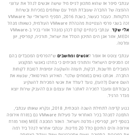
ענתבי סיפר אז שהוא מתכוון לגייס מיד שישה אנשים לנהל את ערוצי
ההפצה של החברה שעובדת תמיד עם שותפים במכירות ובשירות
הלקוחות. כעבור כעשור, בשנת 2016, הסניף הישראלי של VMware
זכה בשני פרסי הצטיינות מהנהלת VMware העולמית, כשאותו מנהל
אלי שקד
. ענתבי בינתיים קודם לכהן כמנהל אזורי בכיר ב-VMware
MEDI, אזור אגן הים התיכון הכולל את ישראל, תורכיה, קפריסין, יוון
ומלטה.
ענתבי צוטט אז אומר ל
אנשים ומחשבים
ש"הפרסים המכובדים בהם
זכו הסניפים הישראלי והתורכי מוכיחים כי בחרנו באנשי המקצוע
המובילים חדשנות, דבקות, תעוזה והשקעה יומיומית לטובת לקוחות
החברה. אנחנו גאים במומחים שלנו". האירוע הווירטואלי, שנשא את
השם Dare (להעז), נועד לעודד את אנשי המכירות להשקיע
בעבודתם ומעבר למכירה לאתגר את עצמם וגם להעניק שירות יוצא
מגדר הרגיל.
ננוע קדימה לתחילת השנה הנוכחית, 2018, ונקרא שאותו ענתבי,
התמנה למנהל בכיר האחראי על פעילות VMware גם במזרח אירופה
בנוסף ליוון, קפריסין ו-מלטה וישראל. האזור המכונה MEE (אזור מזרח
אירופה והים התיכון) כולל 20 מדינות. ענתבי אחראי לנהל ביד רמה
את המכירות, התמיכה, יישום אסטרטגיות שיווק ועידוד הצמיחה