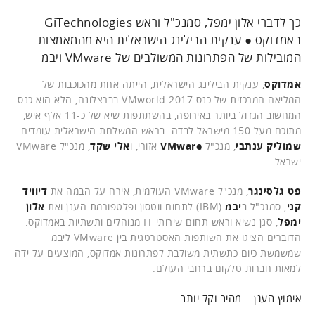
כך לדברי אלון ימפל, סמנכ"ל וראש GiTechnologies
באמדוקס ● ענקית הבילינג הישראלית היא מהמאמצות
המובילות של הפתרונות המשולבים של VMware ויבמ
אמדוקס
, ענקית הבילינג הישראלית, הייתה אחת מהכוכבות של
המליאה המרכזית של כנס VMworld 2017 בברצלונה, הלא הוא כנס
המחשוב הגדול ביותר באירופה, בהשתתפות שיא של כ-11 אלף איש,
מתוכם מעל 150 מישראל לבדה. בראש המשלחת הישראלית עומדים
שמוליק ענתבי
, מנכ"ל
VMware
אזורי, ו
אלי שקד
, מנכ"ל VMware
ישראל.
פט גלסינגר
, מנכ"ל VMware העולמית, אירח על הבמה את
דיוויד
קני
, סמנכ"ל ב
יבמ
(IBM) לתחום ווטסון ופלטפורמת הענן ואת
אלון
ימפל
, סגן נשיא וראש תחום שירותי IT מנוהלים ותשתיות באמדוקס.
הדוברים הציגו את השותפות האסטרטגית בין VMware ליבמ
שמשמשת כיום כתשתית משולבת לפתרונות אמדוקס, המוצעים על ידה
למאות חברות טלקום ברחבי העולם.
אימוץ הענן – מהיר וקל יותר