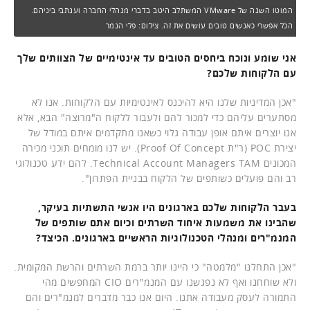
המוטו השנה של VMware המשתלב היטב בדברי מנהלי החברה וענתבי ביניהם.
הכל אפשרי כאנשים טובים עושים את זה. צילום: פלי הנמר
אני שומע ונוכח ביחסים הטובים עד אינטימיים של הצוותים שלך
עם הלקוחות שלכם?
"אכן המדיניות שלנו היא להיכנס לאינטימיות עם הלקוחות. אנו לא
מסתערים עליהם כדי למכור להם ולעבור ללקוח ה"מרוצה" הבא, אלא
אנו יוצרים איתם אופן עבודה גלוי כשאנו מתקדמים איתם במודל של
יצירת POC (ר"ת Proof Of Concept). יש לנו מומחים תוכני מכירה
המכונים Technical Account Managers TAM. להם ידע טכנולוגי
רב והם פועלים כשותפים של הלקוח בבניית הפתרון".
בעבר הלקוחות שלכם בארגונים היו אנשי התשתיות בעיקר,
שהבינו את משמעות איחוד השרתים וכיום אתם שותפים של
המנמ"רים ומנהלי הטכנולוגיות הראשיים בארגונים. הכיצד?
"אכן התחלנו "מלמטה" כי היינו יותר ברמת השרתים והרשת המקומית.
ולא שוחחנו ואף לא נפגשנו עם המנמ"רים CIO המחפשים מהי
התמורה לעסק מעבודה אתנו. היום אנו כבר מדברים למנמ"רים והם