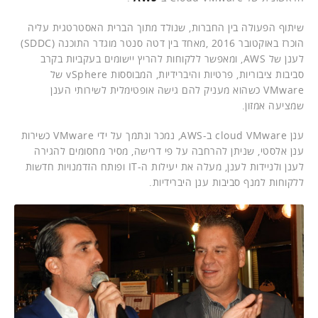
שיתוף הפעולה בין החברות, שנולד מתוך הברית האסטרטגית עליה
הוכרז באוקטובר 2016 ,מאחד בין דטה סנטר מוגדר התוכנה (SDDC)
לענן של AWS, ומאפשר ללקוחות להריץ יישומים בעקביות בקרב
סביבות ציבוריות, פרטיות והיברידיות, המבוססות vSphere של
VMware כשהוא מעניק להם גישה אופטימלית לשירותי הענן
שמציעה אמזון.
ענן cloud VMware ב-AWS, נמכר ונתמך על ידי VMware כשירות
ענן אלסטי, שניתן להרחבה על פי דרישה, מסיר מחסומים להגירה
לענן ולניידות לענן, מעלה את יעילות ה-IT ופותח הזדמנויות חדשות
ללקוחות למנף סביבות ענן היברידיות.