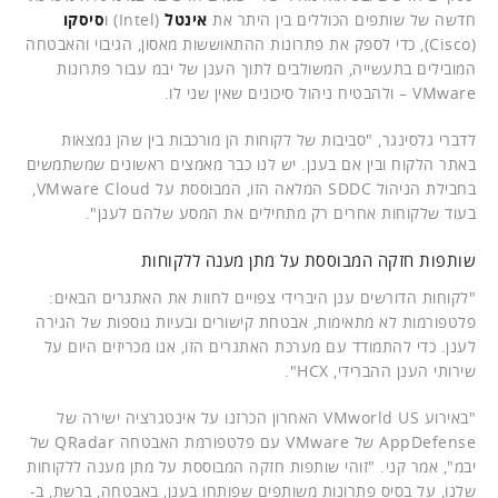
חדשה של שותפים הכוללים בין היתר את
אינטל
(Intel) ו
סיסקו
(Cisco), כדי לספק את פתרונות ההתאוששות מאסון, הגיבוי והאבטחה
המובילים בתעשייה, המשולבים לתוך הענן של יבמ עבור פתרונות
VMware – ולהבטיח ניהול סיכונים שאין שני לו.
לדברי גלסינגר, "סביבות של לקוחות הן מורכבות בין שהן נמצאות
באתר הלקוח ובין אם בענן. יש לנו כבר מאמצים ראשונים שמשתמשים
בחבילת הניהול SDDC המלאה הזו, המבוססת על VMware Cloud,
בעוד שלקוחות אחרים רק מתחילים את המסע שלהם לענן".
שותפות חזקה המבוססת על מתן מענה ללקוחות
"לקוחות הדורשים ענן היברידי צפויים לחוות את האתגרים הבאים:
פלטפורמות לא מתאימות, אבטחת קישורים ובעיות נוספות של הגירה
לענן. כדי להתמודד עם מערכת האתגרים הזו, אנו מכריזים היום על
שירותי הענן ההברידי, HCX".
"באירוע VMworld US האחרון הכרזנו על אינטגרציה ישירה של
AppDefense של VMware עם פלטפורמת האבטחה QRadar של
יבמ", אמר קני. "זוהי שותפות חזקה המבוססת על מתן מענה ללקוחות
שלנו, על בסיס פתרונות משותפים שפותחו בענן, באבטחה, ברשת, ב-