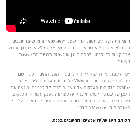
משמעותה של השותפות, אמר ימפל, "היא שהלקוחות שאנו תומכים
בהם לא יצטרכו להקריב את היתרונות של vSphere או לתכנן מחדש
אפליקציות כדי לבחון ולפתח בענן או לשנות תכניות התאוששות
מאסון".
"כדי לענות על דרישות לקוחותינו בעידן הענן ההיברידי, נדרשנו
ליכולת ליישם סביבות VMware על תשתית ענן גלובלית זמינה,
שתספק ללקוחות הטלקום שלנו ענן היברידי קל לצריכה. מינפנו את
הענן של יבמ כדי לפתח ולבנות פלטפורמה לענקי המדיה והטלקום,
ואנו מצפים לטכנולוגיות ולשירותים החדשים שיסופקו בעתיד על ידי
השותפות בין VMware ליבמ".
הכותב הינו שליח אנשים ומחשבים בכנס.