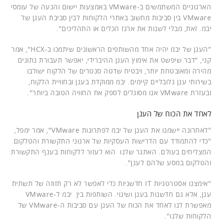
הארגוניים המשתמשים ב-VMware באמצעות יישום והנעה של עומסי
VMware בין סביבות מחשוב באתרי הלקוחות לבין סביבת הענן של
יבמ. זאת, מבלי לשנות את ארגז הכלים או התהליכים".
"הענן של יבמ יהיה אחד מהשותפים הראשונים שיתמכו ב-HCX", אמר
קני, "דבר שיפשט את אימוץ הענן ההיברידי, יאפשר תעבורת נתונים
מהירה ומאובטחת יותר, ויבטיח שדטה סנטרים של הלקוח ישולבו
בשירותי ענן גלובליים קיימים. יבמ ממוקדת בענן ובחוויית הלקוח,
ובעזרת VMware אנו מסוגלים לספק את החוויה הטובה ביותר".
לאחד את הכוח של הענן
"לאחרונה יישמנו את הענן של יבמ לפתרונות VMware", אמר ימפל,
"כדי להתמודד עם הדרישות העסקיות של ארגוני התקשורת והטלקום
המצליחים בעולם. האתגר שלנו הוא לעזור ללקוחות בענף התקשורת
והטלקום במסע שלהם לענן".
"אימצנו אסטרטגיות IT חדשניות כדי לאפשר לא רק תזוזה של תשתית
ענן, אלא גם חדשנות בענן ושינוי. השותפות בין יבמ ל-VMware
מאפשרת לנו לאחד את הכוח של הענן עם סביבות ה-VMware של
הלקוחות שלנו".