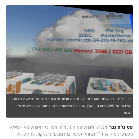
כך עוברים וירטואלית מטעני עבודה מדטה סנטר מבוסס תוכנה של VMware לענן
הציבורי של AWS וחזרה. מהלך שמבטיח פשטות יעילות ופחות עלות. צילום: פלי
הנמר
פט גלסינגר
, מנכ"ל VMware העולמית, אמר כי "VMware ו-AWS
מסמיכות מחלקות IT וצוותי תפעול בארגונים ומעניקות להן יכולות