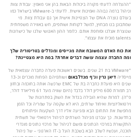
"ההצלחה לדעתי מקורה ביכולות הבאות בהן אני מאמין: עבודת צוות
וניהול ברמה גבוהה ואמינות אישית. לדעתי ב-VMware בישראל כמו
בעולם נוצרה DNA של הצטיינות אישית אך גם עבודת צוות. מי
שמתבונן בנו מבחוץ, למשל לקוחות ושותפים, חש באווירה משפחתית
שנוצרת אצלנו וסוחפת אותם. כלומר ההון האנושי שלנו של כישרונות
talents מוכיח את עצמו".
את כוח האדם המשובח אתה מגייסים ומגדלים בטריטוריה שלך
ומה החברה עצמה עושה דברים אחרת? במה היא מצטיינת?
"VMware בת 21 שנים. בשנים ראשונות פעלה כחברה עצמאית של
מייסדיה
דיאן גרין וג'ף מנדלבאום
ושותפיהם הפחות מוכרים וכ-13
שנים היא פועלת כחברה בת של EMC שרכשה אותה בחוכמה ובחזון
רב תמורת 600 מיליון דולר בלבד (היום שוויה מעל 61 מיליארד דולר,
פ"ה). למרות שהיא הובילה בגדול את השוק בפתרונות של
וירטואליזציות ואיחוד שרתים, היא לא שקטה על שמריה וכל הזמן
מחפשת את התחום הבא ומגיעה אליו דרך השקעות ופיתוחים
בחדשנות. כך עברנו מניהול השרתים לניהול וירטואלי של תשתית
התקשורת במרכזי הנתונים ומשם לניהול של מרכזי נתונים מוגדרי
תוכנה, ועכשיו לשלב הבא בשכבת העל ב-IT הארגוני – של ניהול