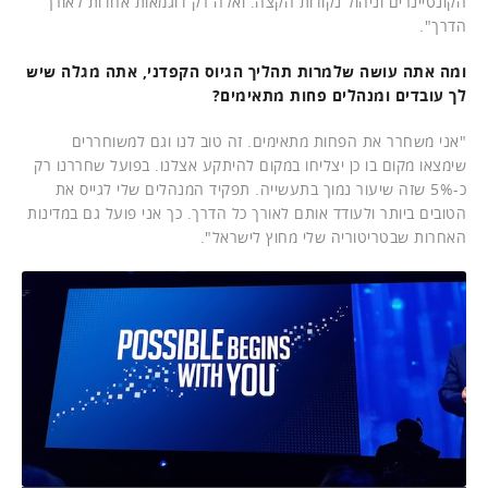
הקונטיינרים וניהול נקודות הקצה. ואלה רק דוגמאות אחדות לאורך
הדרך".
ומה אתה עושה שלמרות תהליך הגיוס הקפדני, אתה מגלה שיש
לך עובדים ומנהלים פחות מתאימים?
"אני משחרר את הפחות מתאימים. זה טוב לנו וגם למשוחררים
שימצאו מקום בו כן יצליחו במקום להיתקע אצלנו. בפועל שחררנו רק
כ-5% שזה שיעור נמוך בתעשייה. תפקיד המנהלים שלי לגייס את
הטובים ביותר ולעודד אותם לאורך כל הדרך. כך אני פועל גם במדינות
האחרות שבטריטוריה שלי מחוץ לישראל".