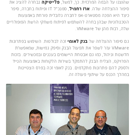
שהוצגו על הבמה המרכזית. כך, למשל,
פלייטיקה
נבחרה להציג את
סיפור ההצלחה שלה.
ארז רחמיל
, סמנכ"ל IT ופיתוח בחברה, סיפר
כיצד היא הפכה מסטארט-אפ לחברה גלובלית פורחת באמצעות
הטכנולוגיות שבהן בחרה להשתמש לפיתוח משחקי הרשת הפופולריים
שלה, רבות מהן של VMware.
גם סיפור ההצלחה של
בנק לאומי
זכה לבולטות. השימוש בפתרונות
VMware עזר לשפר את תפעול הבנק וסיפק גמישות, שמאפשרת
חדשנות וניהול, כמו גם אבטחת היישומים בעננים ובמכשירים. בזכות
הפרויקט, הצליח הבנק להתמקד בשירות הלקוחות באמצעות הנייד
ולספק להם פתרונות מתקדמים. בנק לאומי זכה בפרס הצטיינות
במהלך הכנס על שיתוף פעולה זה.