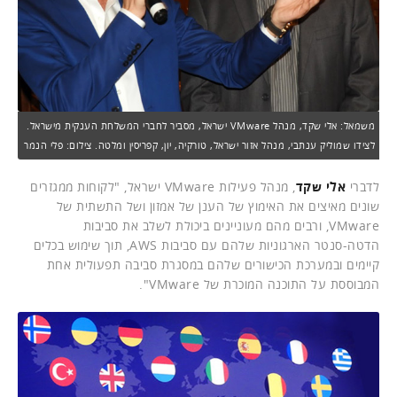
משמאל: אלי שקד, מנהל VMware ישראל, מסביר לחברי המשלחת הענקית מישראל.
לצידו שמוליק ענתבי, מנהל אזור ישראל, טורקיה, יון, קפריסין ומלטה. צילום: פלי הנמר
לדברי
אלי שקד
, מנהל פעילות VMware ישראל, "לקוחות ממגזרים
שונים מאיצים את האימוץ של הענן של אמזון ושל התשתית של
VMware, ורבים מהם מעוניינים ביכולת לשלב את סביבות
הדטה-סנטר הארגוניות שלהם עם סביבות AWS, תוך שימוש בכלים
קיימים ובמערכת הכישורים שלהם במסגרת סביבה תפעולית אחת
המבוססת על התוכנה המוכרת של VMware".