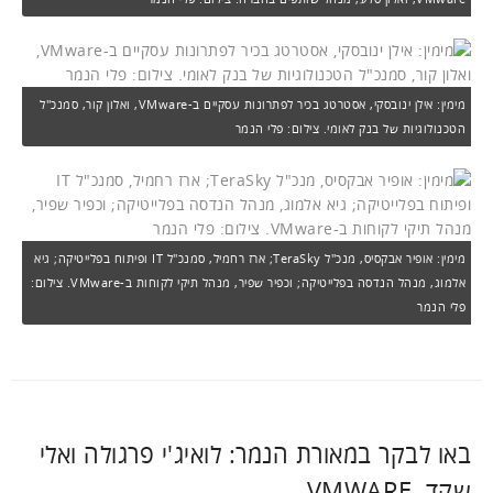
מימין: אילן ינובסקי, אסטרטג בכיר לפתרונות עסקיים ב-VMware, ואלון קור, סמנכ"ל
הטכנולוגיות של בנק לאומי. צילום: פלי הנמר
מימין: אופיר אבקסיס, מנכ"ל TeraSky; ארז רחמיל, סמנכ"ל IT ופיתוח בפלייטיקה; גיא
אלמוג, מנהל הנדסה בפלייטיקה; וכפיר שפיר, מנהל תיקי לקוחות ב-VMware. צילום:
פלי הנמר
באו לבקר במאורת הנמר: לואיג'י פרגולה ואלי
שקד, VMWARE