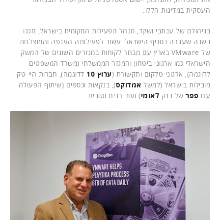
העסקית במדינות הללו.
בניהולם של ענתבי ושקד, מנהל הפעילות המקומית בישראל, חגגו
בשנה שעברה בסניף הישראלי עשור לפעילותה הענפה והמוצלחת
של VMware בארץ עם מבחר לקוחות במגזרים השונים של המשק
הישראלי כמו ארגוני ביטחון והמגזר הממשלתי (משרד המשפטים
לדוגמה), ארגוני טלקום ותקשורת (
ערוץ 10
לדוגמה), חברות היי-טק
מובילות בישראל (למשל
אמדוקס
), בנקאות וכספים (שיתוף הפעולה
עם
פפר
של בנק
לאומי
) ועוד רבים וטובים.