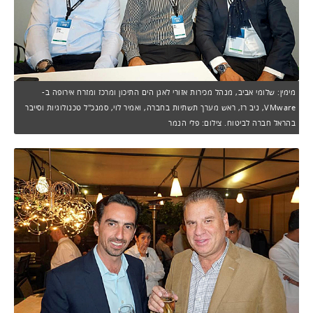
מימין: שלומי אביב, מנהל מכירות אזורי לאגן הים התיכון ומרכז ומזרח אירופה ב-
VMware, ניב רז, ראש מערך תשתיות בחברה, ואמיר לוי, סמנכ"ל טכנולוגיות וסייבר
בהראל חברה לביטוח. צילום: פלי הנמר