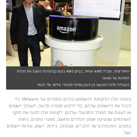
הראל יפהר, מנכ"ל AWS ישראל, בביתן AWS בכנס בברצלונה המציג את הכרזת
הזמינות של מטעני
העבודה הלכה למעשה בין הענן בפרטי לציבורי. צילום: פלי הנמר
מעתה יוכלו הלקוחות להשתמש בכלים המוכרים של VMware כדי
לנהל את היישומים שלהם, בלי לרכוש חומרה חדשה, לשכתב יישומים
או לשנות את המודל התפעולי שלהם. לקוחות יוכלו למנף את היקף
השירותים שמציעה אמזון הכוללים מחשוב, מאגרי נתונים, ניתוח
נתונים, האינטרנט של הדברים, אבטחה, ניידות, יישום, שירותי יישומים
ועוד.