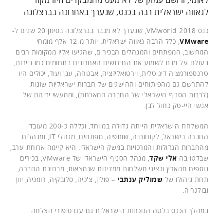
לגאווה ישראלית רבה בכנס, שנערך באחרונה בברצלונה
כנס VMworld 2018, שנערך לא מכבר בברצלונה בסימן 20 שנים ל-
VMware
, כלל הרבה גאווה ישראלית. יותר מ-12 אלף מומחי
המחשוב, המפתחים והמנהלים הבכירים, שהגיעו אליו ממקומות רבים
בעולם על מנת לשמוע את החידושים האחרונים בתחומים כמו ניידות,
טרנספורמציה דיגיטלית, וירטואליזציה, אבטחה, ענן ועוד, יכולים היו
להתרשם גם מהפיתוחים וההישגים של חברות ישראליות שונות
(לרבות הסניף הישראלי של החברה המארחת), וממעשי ידיהם של
אנשי היי-טק כחול לבן.
המשלחת הישראלית הייתה גדולה במיוחד, וכללה כ-200 מעובדי
החברה בישראל, לקוחותיה, שותפיה, מפתחים, מנהלי IT, ומנהלים
מהחברות הגדולות והמרכזיות במשק הישראלי. היא קיימה ארוחת ערב,
שבלטו בה
אלי שקד
, מנהל הסניף הישראלי של VMware, בכירים
נוספים מהארץ ונציגי משלחות ממדינות שנמצאות, מבחינת החברה,
תחת ניהולו של
שמוליק ענתבי
– פולין, צ'כיה, סלובקיה, רומניה, יוון
ובולגריה.
במהלך הכנס בלטה הנוכחות הישראלית גם עם סיפורי הצלחה