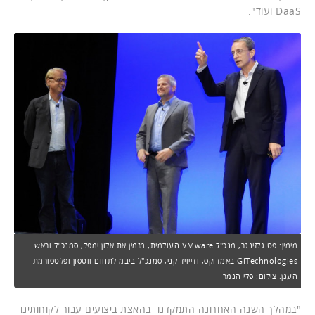
DaaS ועוד".
מימין: פט גלזינגר, מנכ"ל VMware העולמית, מזמין את אלון ימפל, סמנכ"ל וראש
GiTechnologies באמדוקס, ודייויד קני, סמנכ"ל ביבמ לתחום ווטסון ופלטפורמת
הענן. צילום: פלי הנמר
"במהלך השנה האחרונה התמקדנו בהאצת ביצועים עבור לקוחותינו