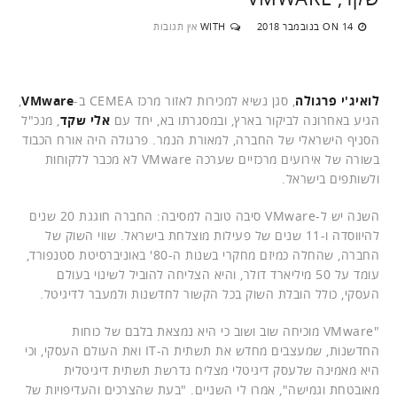
14 בנובמבר 2018
WITH
אין תגובות
ON
לואיג'י פרגולה
, סגן נשיא למכירות לאזור מרכז CEMEA ב-
VMware
,
הגיע באחרונה לביקור בארץ, ובמסגרתו בא, יחד עם
אלי שקד
, מנכ"ל
הסניף הישראלי של החברה, למאורת הנמר. פרגולה היה אורח הכבוד
בשורה של אירועים מרכזיים שערכה VMware לא מכבר ללקוחות
ולשותפים בישראל.
השנה יש ל-VMware סיבה טובה למסיבה: החברה חוגגת 20 שנים
להיווסדה ו-11 שנים של פעילות מוצלחת בישראל. שווי השוק של
החברה, שהחלה כמיזם מחקרי בשנות ה-80' באוניברסיטת סטנפורד,
עומד על 50 מיליארד דולר, והיא הצליחה להוביל לשינוי בעולם
העסקי, כולל הובלת השוק בכל הקשור לחדשנות ולמעבר לדיגיטל.
"VMware מוכיחה שוב ושוב כי היא נמצאת בלבם של כוחות
החדשנות, שמעצבים מחדש את תשתית ה-IT ואת העולם העסקי, וכי
היא מאמינה שלעסק דיגיטלי מצליח נדרשת תשתית דיגיטלית
מאובטחת וגמישה", אמרו לי השניים. "בעת שהצרכים והעדיפויות של