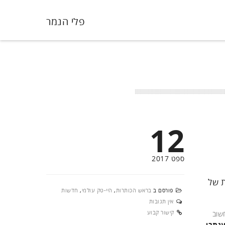
פלי הנמר
12
ספט 2017
ילות של
פורסם ב
בראש הכותרות
,
היי-טק עולמי
,
חדשות
אין תגובות
קישור קבוע
הוא כנס המחשוב
נתבי
,