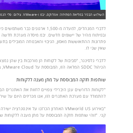
השילוש הבכיר במליאת הפתיחה: אמדוקס, יבמ ו-VMware. צילום: פלי הנמר
ובפיתוח מהיר של יישומים חדשים. יבמ מיסדה מערכת חדשה 
שאין שני לו.
לדברי גלסינגר, "סביבות של לקוחות הן מורכבות בין שהן נמ
הניהול SDDC המלאה הזו, המבוססת על VMware Cloud, בעוד שלקוחות אחרים רק מתחילים את המסע שלהם לענן".
שותפות חזקה המבוססת על מתן מענה ללקוחות
"לקוחות הדורשים ענן היברידי צפויים לחוות את האתגרים הב
להתמודד עם מערכת האתגרים הזו, אנו מכריזים היום על שירותי ה
קני. "זוהי שותפות חזקה המבוססת על מתן מענה ללקוחות שלנו, ע