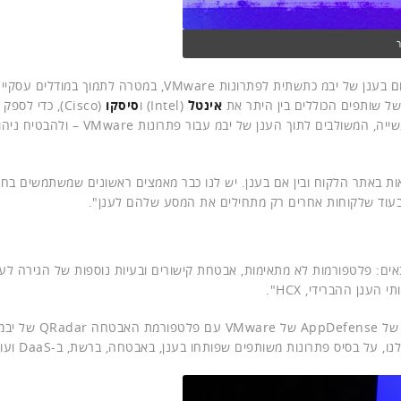
לדברי המנהלים, למעלה מ-1,500 ארגונים כבר משתמשים כיום בענן של יבמ כתשתית לפתרונות VMware, במטרה
של שותפים הכוללים בין היתר את
אינטל
(Intel) ו
סיסקו
(Cisco), כדי לספ
פתרונות ההתאוששות מאסון, הגיבוי והאבטחה המובילים בתעשייה, המשולבים לתוך הענן של 
צאות באתר הלקוח ובין אם בענן. יש לנו כבר מאמצים ראשונים שמשתמשים בח
אים: פלטפורמות לא מתאימות, אבטחת קישורים ובעיות נוספות של הגירה לענן
ענן ההברידי, HCX".
"באירוע VMworld US האחרון הכרזנו על אינטגרציה ישירה של nse
ל בסיס פתרונות משותפים שפותחו בענן, באבטחה, ברשת, ב-DaaS ועוד".