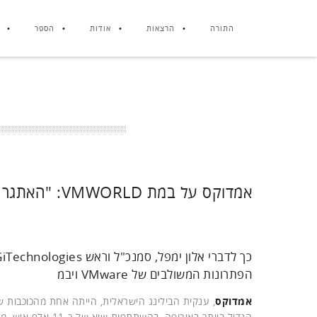
התורה
הרצאות
אודות
הספר
אמדוקס על במת VMWORLD: "האתגר שלנו – לעזור ללקוחות במסע לענן"
הפתרונות המשולבים של VMware ויבמ
אמדוקס
הגדול ביותר באירופה, בהשתתפות שיא של כ-11 אלף איש, מתוכם מעל 150 מישראל לבדה. בראש המשלחת הישראלית עומדים