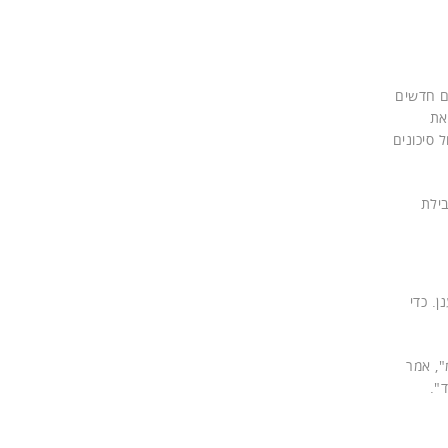
 לתמוך במודלים עסקיים חדשים
ק את
יבמ עבור פתרונות VMware – ולהבטיח ניהול סיכונים
בילת
. כדי
AppDefe של VMware עם פלטפורמת האבטחה QRadar של יבמ", אמר