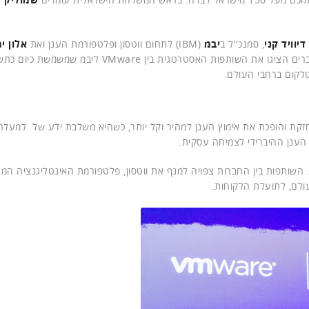
דיוויד קני
, סמנכ"ל ב
יבמ
(IBM) לתחום ווטסון ופלטפורמת הענן ואת
אלון י
נשיא וראש תחום שירותי IT מנוהלים ותשתיות באמדוקס. הדוברים הציגו את השותפות האסטרטגית בין VMware ליבמ 
לקום ברחבי העולם.
ל הענן ההיברידי לצמיחה עסקית.
. השותפות בין החברות צפויה למנף את ווטסון, פלטפורמת האינטליגנציה המ
ולם, לתועלת הלקוחות.