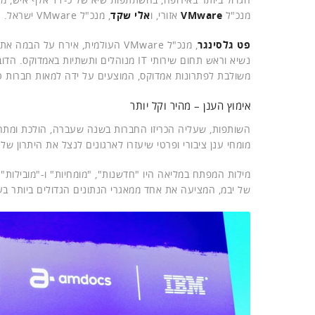
מנכ"ל
VMware
אזורי, ו
אלי שקד
, מנכ"ל VMware ישראל.
פט גלסינגר
, מנכ"ל VMware העולמית, אירח על הבמה את
משולבת לפתרונות אמדוקס, המוצעים על ידה למאות חברות ט
אימוץ הענן – מהיר וקל יותר
מומחי ענן ציבורי ופרטי שיעזרו לארגונים לנצל את היתרון ש
מילות המפתח במליאה היו "חדשנות", "מומחיות" ו-"מובילות"
של יבמ, המציעה את אחד ממאגרי הנתונים הגדולים ביותר בע