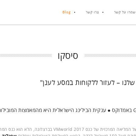
שמרו על קשר
צרו קשר
Blog
סיסקו
כך לדברי אלון ימפל, סמנכ"ל וראש GiTechnologies באמדוקס ● ענקית הבילינג הישראלית היא מהמאמצות המוב
, ענקית הבילינג הישראלית, הייתה אחת מהכוכבות של המליאה המרכזית של כנס VMworld 2017 בברצלונה, הלא 
שמוליק ע