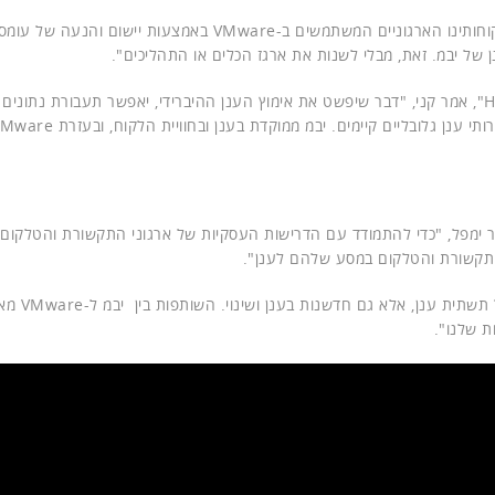
"במהלך השנה האחרונה התמקדנו בהאצת ביצועים עבור לקוחותינו הארגוניים המשתמשים ב-VMware באמצעות יישום והנעה של עו
"הענן של יבמ יהיה אחד מהשותפים הראשונים שיתמכו ב-HCX", אמר קני, "דבר שיפשט את אימוץ הענן ההיברידי, יאפשר תעבורת נת
 יישמנו את הענן של יבמ לפתרונות VMware", אמר ימפל, "כדי להתמודד עם הדרישות העסקיות של ארגוני התקשורת והטלקום
התקשורת והטלקום במסע שלהם לענן".
"אימצנו אסטרטגיות IT חדשניות כ