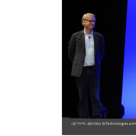
מימין: פט גלזינגר, מנכ"ל VMware העולמית, מזמין את אלון ימפל, סמנכ"ל וראש GiTechnologies באמדוקס, ודייויד קני,