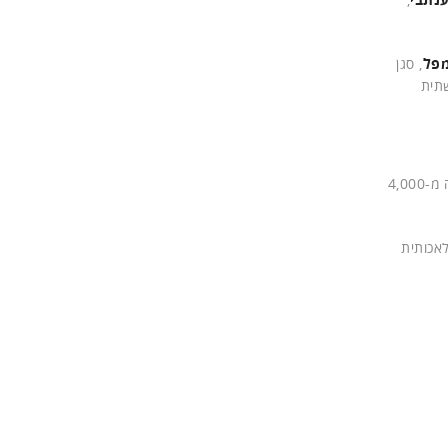
מפל
, סגן
שמשמשת כיום כתשתית
השותפות, שעליה הכריזו החברות בשנה שעברה, הולכת ומתחזקת והופכת את אימוץ הענן למהיר וקל יותר, כשהיא משלבת ידע של למעלה מ-4,000
לאכותית