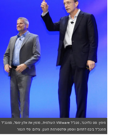
סמנכ"ל ביבמ לתחום ווטסון ופלטפורמת הענן. צילום: פלי הנמר