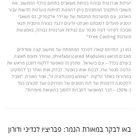
יעילות אנרגטית גבוהה בפחות משאבים בתחום מרכזי המחשוב. את
משאבי התקציב המתפנים ניתן להפנות לפיתוח מערכות חדשות עבור
הארגון. עם המערכות החכמות של שניידר אלקטריק, גם משאבי
הטבע פועלים לטובתנו ואנחנו יודעים לנצל בצורה מיטבית תנאי
סביבה לקירור דטה סנטר עם נצילות אנרגטית גבוהה, באמצעות
מערכות Free Cooling".
כמו כן, התייחס קוארו לטרנד המתפתח של מחשוב קצה ומודולים
מוכנים מראש (Prefabricated Modules), שהולך ותופס תאוצה
בעולם בכלל – וגם בישראל. פתרון זה מאפשר ללקוח לתכנן מראש את
הדטה סנטר שלו, לבנות אותו במפעל, לבדוק אותו ואחר כך להתקינו
במהירות באתר הלקוח. "שימוש בטכנולוגיה זו", אמר האורח, "מוביל
להקטנה דרמטית של לוח הזמנים של הפרויקט ושל תקציבו (עד
כ-30%) – דבר המאפשר לחברות לחסוך בהוצאות מיותרות".
באו לבקר במאורת הנמר: פבריציו לנדיני ודורון