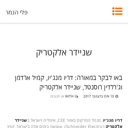
פלי הנמר
שניידר אלקטריק
באו לבקר במאורה: דריו מנג'יו, קמיל ארדמן
וג'רלדין רוסנטל, שניידר אלקטריק
13 בדצמבר 2017
WITH
אין תגובות
ON
דריו מנג'יו
, מנהל המרקום באזור CEE, איטליה וישראל ב
שניידר
אלקטריק
(Schneider Electric), שעושה בימים אלה בישראל, קפץ