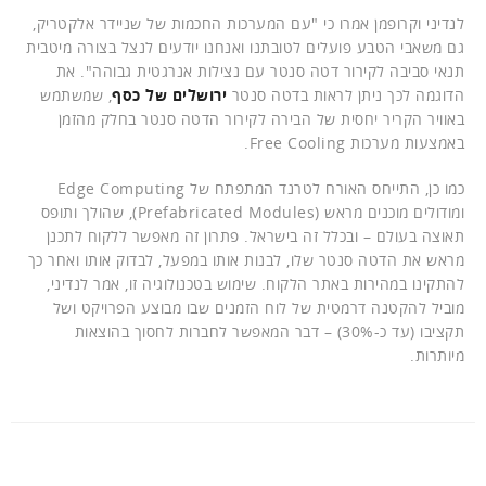
לנדיני וקרופמן אמרו כי "עם המערכות החכמות של שניידר אלקטריק,
גם משאבי הטבע פועלים לטובתנו ואנחנו יודעים לנצל בצורה מיטבית
תנאי סביבה לקירור דטה סנטר עם נצילות אנרגטית גבוהה". את
הדוגמה לכך ניתן לראות בדטה סנטר
ירושלים של כסף
, שמשתמש
באוויר הקריר יחסית של הבירה לקירור הדטה סנטר בחלק מהזמן
באמצעות מערכות Free Cooling.
כמו כן, התייחס האורח לטרנד המתפתח של Edge Computing
ומודולים מוכנים מראש (Prefabricated Modules), שהולך ותופס
תאוצה בעולם – ובכלל זה בישראל. פתרון זה מאפשר ללקוח לתכנן
מראש את הדטה סנטר שלו, לבנות אותו במפעל, לבדוק אותו ואחר כך
להתקינו במהירות באתר הלקוח. שימוש בטכנולוגיה זו, אמר לנדיני,
מוביל להקטנה דרמטית של לוח הזמנים שבו מבוצע הפרויקט ושל
תקציבו (עד כ-30%) – דבר המאפשר לחברות לחסוך בהוצאות
מיותרות.