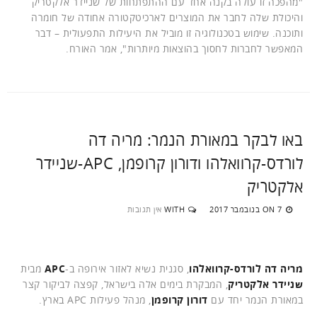
"מהפכה זו עולה בקנה אחד עם ההתפתחות של שניידר אלקטריק
והיכולת שלה לחבר את המוצרים לארכיטקטורה אחודה של חומרה
ותוכנה. שימוש בטכנולוגיה זו מוביל את היעילות התפעולית – דבר
המאפשר לחברות לחסוך בהוצאות מיותרות", אמר האורח.
באו לבקר במאורת הנמר: מריה דה
לורדס-קרוואלהו ודורון קרופמן, APC-שניידר
אלקטריק
7 בנובמבר 2017
WITH
אין תגובות
ON
מריה דה לורדס-קרוואלהו
, סגנית נשיא לאזור אירופה ב-
APC
מבית
שניידר אלקטריק
, המבקרת בימים אלה בישראל, קפצה לביקור קצר
במאורת הנמר יחד עם
דורון קרופמן
, מנהל פעילות APC בארץ.