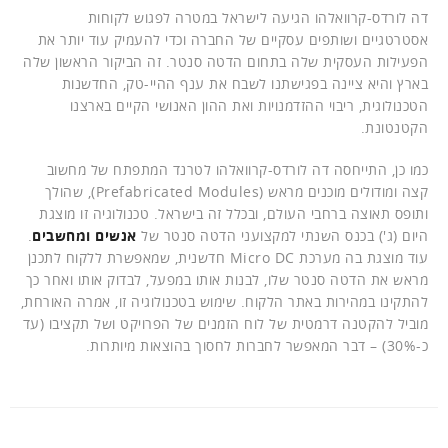
דה לורדס-קרוואלהו הגיעה לישראל במטרה לפגוש לקוחות
אסטרטגיים ושותפים עסקיים של החברה וכדי להעמיק עוד יותר את
הפעילות העסקית שלה בתחום הדטה סנטר. זה הביקור הראשון שלה
בארץ והיא ציינה בפגישתנו לשבח את ענף ההיי-טק, החדשנות
הטכנולוגית, ריבוי ההזדמנויות ואת ההון האנושי הקיים בארצנו
הקטנטונת.
כמו כן, התייחסה דה לורדס-קרוואלהו לטרנד המתפתח של מחשוב
קצה ומודולים מוכנים מראש (Prefabricated Modules), שהולך
ותופס תאוצה ברחבי העולם, ובכלל זה בישראל. טכנולוגיה זו מוצגת
היום (ג') בכנס השנתי למקצועני הדטה סנטר של
אנשים ומחשבים
.
עוד מוצגת בה מערכת Micro DC חדשנית, שמאפשרת ללקוח לתכנן
מראש את הדטה סנטר שלו, לבנות אותו במפעל, לבדוק אותו ואחר כך
להתקינו במהירות באתר הלקוח. שימוש בטכנולוגיה זו, אמרה האורחת,
מוביל להקטנה דרמטית של לוח הזמנים של הפרויקט ושל תקציבו (עד
כ-30%) – דבר המאפשר לחברות לחסוך בהוצאות מיותרות.