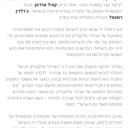
לביקור קצר במאורת הנמר. איתו הגיעו
קמיל ארדמן
, מנהל
התקשורת והשיווק של החברה במזרח אירופה ובישראל, ו
ג'רלדין
רוסנטל
, מנהלת הפעילות שלה בארץ.
מנג'יו סיפר לי שהוא הגיע לישראל במטרה לבחון את האסטרטגיה
השיווקית של שניידר אלקטריק בארץ ולפגוש שותפים אסטרטגיים, כדי
להעמיק עוד יותר את הפעילות בתחום. הוא ציין לשבח את ענף
ההיי-טק בישראל, החדשנות הטכנולוגית, ריבוי ההזדמנויות ואת ההון
האנושי הקיים בארצנו הקטנטונת.
במהלך הביקור במאורה אמר מנג'יו כי לשניידר אלקטריק יש את
היכולת להביא לצמצום ההוצאות על אנרגיה. לדבריו, המוטו של
החברה הוא להשיג יעילות אנרגטית גבוהה, כאשר את משאבי התקציב
המתפנים ניתן להפנות לפיתוח מערכות חדשות עבור הארגון. "עם
המערכות החכמות של שניידר אלקטריק, גם משאבי הטבע פועלים
לטובתנו ואנחנו יודעים לנצל אנרגיה חלופית – נושא השכיח באיטליה
ומתפתח מאוד גם בישראל", הוסיף.
כמו כן, התייחס מנג'יו לטרנד המתפתח של האינטרנט התעשייתי של
הדברים (IIOT), שהולך ותופס תאוצה בעולם, ובכלל זה בישראל.