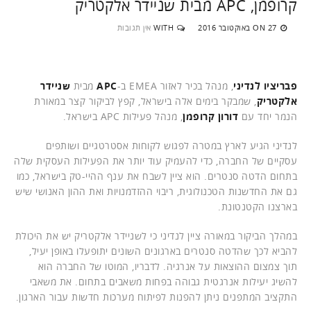
קרופמן, APC מבית שניידר אלקטריק
27 באוקטובר 2016
WITH
אין תגובות
ON
פבריציו לנדיני
, מנהל בכיר לאזור EMEA ב-
APC
מבית
שניידר
אלקטריק
, שמבקר בימים אלה בישראל, קפץ לביקור קצר במאורת
הנמר יחד עם
דורון קרופמן
, מנהל פעילות APC בישראל.
לנדיני הגיע לארץ במטרה לפגוש לקוחות אסטרטגיים ושותפים
עסקיים של החברה, כדי להעמיק עוד יותר את הפעילות העסקית שלה
בתחום הדטה סנטרים. הוא ציין לשבח את ענף ההיי-טק בישראל, כמו
גם את החדשנות הטכנולוגית, ריבוי ההזדמנויות ואת ההון האנושי שיש
בארצנו הקטנטונת.
במהלך הביקור במאורה ציין לנדיני כי לשניידר אלקטריק יש את היכולת
להביא לכך שהדטה סנטרים בארגונים השונים יתופעלו באופן יעיל,
תוך צמצום ההוצאות על אנרגיה. לדבריו, המוטו של החברה הוא
להשיג יעילות אנרגטית גבוהה בפחות משאבים בתחום. את משאבי
התקציב המתפנים ניתן להפנות לפיתוח מערכות חדשות עבור הארגון.