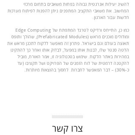
להשיג יעילות אנרגטית גבוהה בפחות משאבים בתחום מרכזי
המחשוב. את משאבי התקציב המתפנים ניתן להפנות לפיתוח מערכות
חדשות עבור הארגון.
כמו כן, התייחס ורדיקט לטרנד המתפתח של Edge Computing
ומודולים מוכנים מראש (Prefabricated Modules), שהולך ותופס
תאוצה בעולם וגם בישראל. פתרון זה מאפשר ללקוח לתכנן מראש את
הדטה סנטר שלו, לבנות אותו במפעל, לבדוק אותו ואחר כך להתקינו
במהירות באתר הלקוח. שימוש בטכנולוגיה זו, אמר האורח, מוביל
להקטנה דרמטית של לוח הזמנים של הפרויקט ושל תקציבו (עד
כ-30%) – דבר המאפשר לחברות לחסוך בהוצאות מיותרות.
צרו קשר