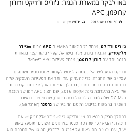
באו לבקר במאורת הנמר: ג'וריס ורדיקט ודורון
קרופמן, APC
30 במאי 2016
WITH
אין תגובות
ON
ג'וריס ורדיקט
, מנהל בכיר לאזור EMEA ב-
APC
מבית
שניידר
אלקטריק
, המבקר בימים אלה בישראל, קפץ לביקור קצר במאורת
הנמר יחד עם
דורון קרופמן
, מנהל פעילות APC בישראל.
ורדיקט הגיע לישראל במטרה לפגוש לקוחות אסטרטגיים ושותפים
עסקיים של החברה, כדי להעמיק עוד יותר את הפעילות העסקית שלה
בתחום הדטה סנטר. כמו כן, במהלך הביקור בארץ יבקר ורדיקט בביתן
של APC בתערוכת בינת אקספו 2016, שם תציג APC דמו של תוכנת
ה-DCIM שלה (תוכנה לניהול דטה סנטר), שממוקמת זו השנה
השנייה ברציפות בריבוע הקסם המוביל של
גרטנר
(Gartner).
במהלך הביקור במאורה ציין ורדיקט כי לשניידר אלקטריק יש את
היכולת להביא לכך שהדטה סנטר בארגונים השונים יתופעל באופן
יעיל, עם צמצום ההוצאות על אנרגיה. לדבריו, המוטו של החברה הוא