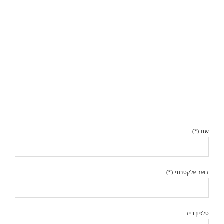
שם (*)
דואר אלקטרוני (*)
טלפון נייד