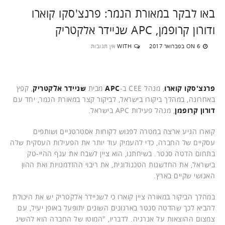
באו לבקר במאורת הנמר: פרנצ'סקו קוארו
ודורון קרופמן, APC שניידר אלקטריק
6 בפברואר 2017
WITH
אין תגובות
ON
פרנצ'סקו קוארו
, מנהל CEE ב-
APC
מבית
שניידר אלקטריק
, קפץ
באחרונה, במהלך ביקורו בישראל, לביקור קצר במאורת הנמר, יחד עם
דורון קרופמן
, מנהל פעילות APC בישראל.
קוארו הגיע ארצה במטרה לפגוש לקוחות אסטרטגיים ושותפים
עסקיים של החברה, כדי להעמיק עוד יותר את הפעילות העסקית שלה
בתחום הדטה סנטר. בשיחתנו, הוא ציין לשבח את ענף ההיי-טק
בישראל, את החדשנות הטכנולוגית, את ריבוי ההזדמנויות ואת ההון
האנושי שקיים בארץ.
במהלך הביקור במאורה ציין קוארו כי לשניידר אלקטריק יש את היכולת
להביא לכך שהדטה סנטר בארגונים השונים יתופעל באופן יעיל, עם
צמצום ההוצאות על אנרגיה. לדבריו, "המוטו של החברה הוא להשיג