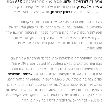
מריה דה לורדס-קרוואלהו
, סגנית נשיא לאזור אירופה ב-
APC
מבית
שניידר אלקטריק
, המבקרת בימים אלה בישראל, קפצה לביקור קצר
במאורת הנמר יחד עם
דורון קרופמן
, מנהל פעילות APC בארץ.
דה לורדס-קרוואלהו הגיעה לישראל במטרה לפגוש לקוחות
אסטרטגיים ושותפים עסקיים של החברה וכדי להעמיק עוד יותר את
הפעילות העסקית שלה בתחום הדטה סנטר. זה הביקור הראשון שלה
בארץ והיא ציינה בפגישתנו לשבח את ענף ההיי-טק, החדשנות
הטכנולוגית, ריבוי ההזדמנויות ואת ההון האנושי הקיים בארצנו
הקטנטונת.
כמו כן, התייחסה דה לורדס-קרוואלהו לטרנד המתפתח של מחשוב
קצה ומודולים מוכנים מראש (Prefabricated Modules), שהולך
ותופס תאוצה ברחבי העולם, ובכלל זה בישראל. טכנולוגיה זו מוצגת
היום (ג') בכנס השנתי למקצועני הדטה סנטר של
אנשים ומחשבים
.
עוד מוצגת בה מערכת Micro DC חדשנית, שמאפשרת ללקוח לתכנן
מראש את הדטה סנטר שלו, לבנות אותו במפעל, לבדוק אותו ואחר כך
להתקינו במהירות באתר הלקוח. שימוש בטכנולוגיה זו, אמרה האורחת,
מוביל להקטנה דרמטית של לוח הזמנים של הפרויקט ושל תקציבו (עד
כ-30%) – דבר המאפשר לחברות לחסוך בהוצאות מיותרות.