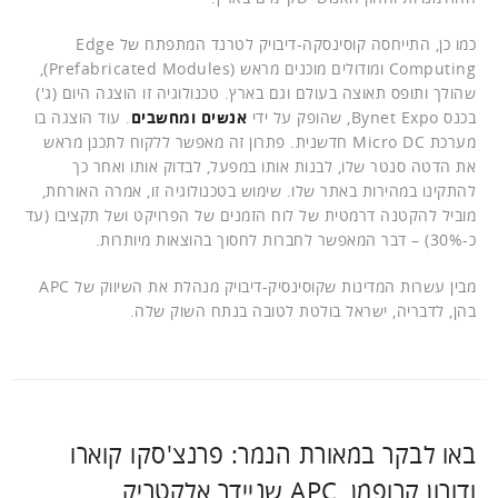
כמו כן, התייחסה קוסינסקה-דיבויק לטרנד המתפתח של Edge
Computing ומודולים מוכנים מראש (Prefabricated Modules),
שהולך ותופס תאוצה בעולם וגם בארץ. טכנולוגיה זו הוצגה היום (ג')
בכנס Bynet Expo, שהופק על ידי
אנשים ומחשבים
. עוד הוצגה בו
מערכת Micro DC חדשנית. פתרון זה מאפשר ללקוח לתכנן מראש
את הדטה סנטר שלו, לבנות אותו במפעל, לבדוק אותו ואחר כך
להתקינו במהירות באתר שלו. שימוש בטכנולוגיה זו, אמרה האורחת,
מוביל להקטנה דרמטית של לוח הזמנים של הפרויקט ושל תקציבו (עד
כ-30%) – דבר המאפשר לחברות לחסוך בהוצאות מיותרות.
מבין עשרות המדינות שקוסינסיק-דיבויק מנהלת את השיווק של APC
בהן, לדבריה, ישראל בולטת לטובה בנתח השוק שלה.
באו לבקר במאורת הנמר: פרנצ'סקו קוארו
ודורון קרופמן, APC שניידר אלקטריק