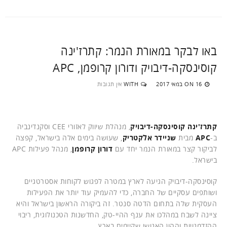
באו לבקר במאורת הנמר: קתרז'ינה
קוסינסקה-דיבויק ודורון קרופמן, APC
16 במאי 2017
WITH
אין תגובות
ON
קתרז'ינה קוסינסקה-דיבויק
, מנהלת שיווק לאזורי CEE וסקנדינביה
ב-
APC
מבית
שניידר אלקטריק
, שעושה בימים אלה בישראל, קפצה
לביקור קצר במאורת הנמר יחד עם
דורון קרופמן
, מנהל פעילות APC
בישראל.
קוסינסקה-דיבויק הגיעה לארץ במטרה לפגוש לקוחות אסטרטגיים
ושותפים עסקיים של החברה, כדי להעמיק עוד יותר את הפעילות
העסקית שלה בתחום הדטה סנטר. זה ביקורה הראשון בישראל והיא
ציינה לשבח במהלכו את ענף ההיי-טק, החדשנות הטכנולוגית, ריבוי
ההזדמנויות וההון האנושי שקיימים בארץ.