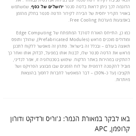
הדוגמה לכך ניתן לראות בדטה סנטר
ירושלים של כסף
, שמשתמש
באוויר הקריר יחסית של הבירה לקירור הדטה סנטר בחלק מהזמן
באמצעות מערכות Free Cooling.
כמו כן, התייחס האורח לטרנד המתפתח של Edge Computing
ומודולים מוכנים מראש (Prefabricated Modules), שהולך ותופס
תאוצה בעולם – ובכלל זה בישראל. פתרון זה מאפשר ללקוח לתכנן
מראש את הדטה סנטר שלו, לבנות אותו במפעל, לבדוק אותו ואחר כך
להתקינו במהירות באתר הלקוח. שימוש בטכנולוגיה זו, אמר לנדיני,
מוביל להקטנה דרמטית של לוח הזמנים שבו מבוצע הפרויקט ושל
תקציבו (עד כ-30%) – דבר המאפשר לחברות לחסוך בהוצאות
מיותרות.
באו לבקר במאורת הנמר: ג'וריס ורדיקט ודורון
קרופמן, APC