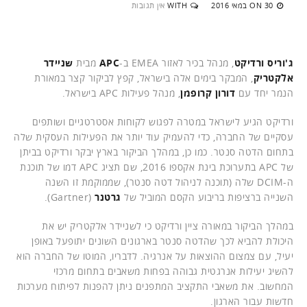
30 במאי 2016
WITH
אין תגובות
ON
ג'וריס ורדיקט
, מנהל בכיר לאזור EMEA ב-
APC
מבית
שניידר
אלקטריק
, המבקר בימים אלה בישראל, קפץ לביקור קצר במאורת
הנמר יחד עם
דורון קרופמן
, מנהל פעילות APC בישראל.
ורדיקט הגיע לישראל במטרה לפגוש לקוחות אסטרטגיים ושותפים
עסקיים של החברה, כדי להעמיק עוד יותר את הפעילות העסקית שלה
בתחום הדטה סנטר. כמו כן, במהלך הביקור בארץ יבקר ורדיקט בביתן
של APC בתערוכת בינת אקספו 2016, שם תציג APC דמו של תוכנת
ה-DCIM שלה (תוכנה לניהול דטה סנטר), שממוקמת זו השנה
השנייה ברציפות בריבוע הקסם המוביל של
גרטנר
(Gartner).
במהלך הביקור במאורה ציין ורדיקט כי לשניידר אלקטריק יש את
היכולת להביא לכך שהדטה סנטר בארגונים השונים יתופעל באופן
יעיל, עם צמצום ההוצאות על אנרגיה. לדבריו, המוטו של החברה הוא
להשיג יעילות אנרגטית גבוהה בפחות משאבים בתחום מרכזי
המחשוב. את משאבי התקציב המתפנים ניתן להפנות לפיתוח מערכות
חדשות עבור הארגון.