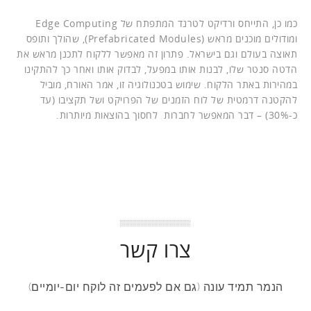
כמו כן, התייחס ורדיקט לטרנד המתפתח של Edge Computing
ומודולים מוכנים מראש (Prefabricated Modules), שהולך ותופס
תאוצה בעולם וגם בישראל. פתרון זה מאפשר ללקוח לתכנן מראש את
הדטה סנטר שלו, לבנות אותו במפעל, לבדוק אותו ואחר כך להתקינו
במהירות באתר הלקוח. שימוש בטכנולוגיה זו, אמר האורח, מוביל
להקטנה דרמטית של לוח הזמנים של הפרויקט ושל תקציבו (עד
כ-30%) – דבר המאפשר לחברות לחסוך בהוצאות מיותרות.
צרו קשר
הנמר תמיד עונה (גם אם לפעמים זה לוקח יום-יומיים)