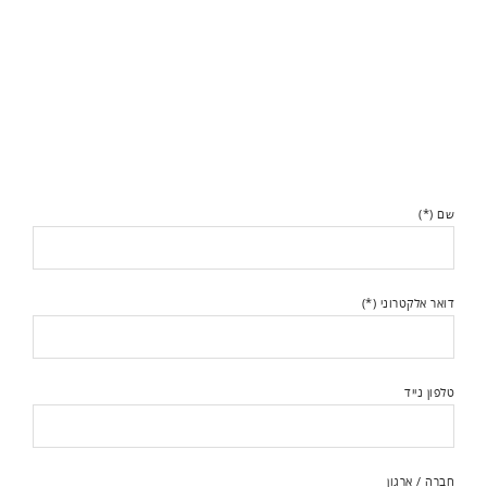
שם (*)
דואר אלקטרוני (*)
טלפון נייד
חברה / ארגון