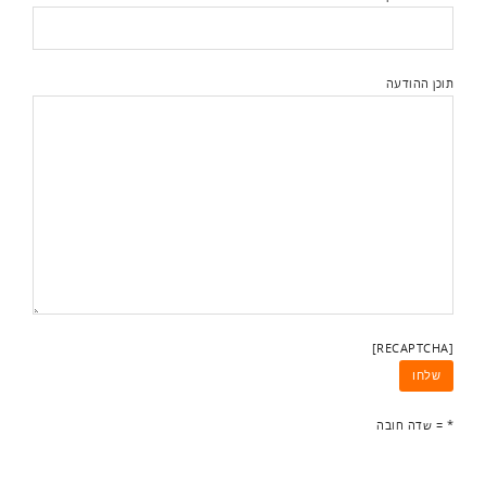
תוכן ההודעה
[RECAPTCHA]
* = שדה חובה