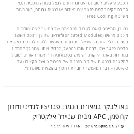
הטבע פועלים לטובתנו ואנחנו יודעים לנצל בצורה מיטבית תנאי
סביבה לקירור דטה סנטר עם נצילות אנרגטית גבוהה, באמצעות
מערכות Free Cooling".
כמו כן, התייחס קוארו לטרנד המתפתח של מחשוב קצה ומודולים
מוכנים מראש (Prefabricated Modules), שהולך ותופס תאוצה
בעולם בכלל – וגם בישראל. פתרון זה מאפשר ללקוח לתכנן מראש את
הדטה סנטר שלו, לבנות אותו במפעל, לבדוק אותו ואחר כך להתקינו
במהירות באתר הלקוח. "שימוש בטכנולוגיה זו", אמר האורח, "מוביל
להקטנה דרמטית של לוח הזמנים של הפרויקט ושל תקציבו (עד
כ-30%) – דבר המאפשר לחברות לחסוך בהוצאות מיותרות".
באו לבקר במאורת הנמר: פבריציו לנדיני ודורון
קרופמן, APC מבית שניידר אלקטריק
27 באוקטובר 2016
WITH
אין תגובות
ON