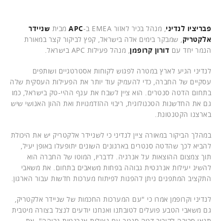
פבריציו לנדיני
, מנהל בכיר לאזור EMEA ב-
APC
מבית
שניידר
אלקטריק
, שמבקר בימים אלה בישראל, קפץ לביקור קצר במאורת
הנמר יחד עם
דורון קרופמן
, מנהל פעילות APC בישראל.
לנדיני הגיע לארץ במטרה לפגוש לקוחות אסטרטגיים ושותפים
עסקיים של החברה, כדי להעמיק עוד יותר את הפעילות העסקית שלה
בתחום הדטה סנטרים. הוא ציין לשבח את ענף ההיי-טק בישראל, כמו
גם את החדשנות הטכנולוגית, ריבוי ההזדמנויות ואת ההון האנושי שיש
בארצנו הקטנטונת.
במהלך הביקור במאורה ציין לנדיני כי לשניידר אלקטריק יש את היכולת
להביא לכך שהדטה סנטרים בארגונים השונים יתופעלו באופן יעיל,
תוך צמצום ההוצאות על אנרגיה. לדבריו, המוטו של החברה הוא
להשיג יעילות אנרגטית גבוהה בפחות משאבים בתחום. את משאבי
התקציב המתפנים ניתן להפנות לפיתוח מערכות חדשות עבור הארגון.
לנדיני וקרופמן אמרו כי "עם המערכות החכמות של שניידר אלקטריק,
גם משאבי הטבע פועלים לטובתנו ואנחנו יודעים לנצל בצורה מיטבית
תנאי סביבה לקירור דטה סנטר עם נצילות אנרגטית גבוהה". את