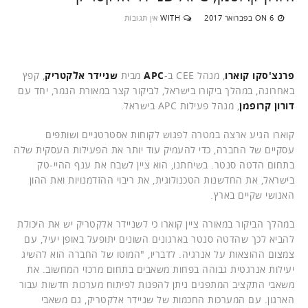
6 בפברואר 2017
WITH
אין תגובות
ON
פרנצ'סקו קוארו
, מנהל CEE ב-
APC
מבית
שניידר אלקטריק
, קפץ
באחרונה, במהלך ביקורו בישראל, לביקור קצר במאורת הנמר, יחד עם
דורון קרופמן
, מנהל פעילות APC בישראל.
קוארו הגיע ארצה במטרה לפגוש לקוחות אסטרטגיים ושותפים
עסקיים של החברה, כדי להעמיק עוד יותר את הפעילות העסקית שלה
בתחום הדטה סנטר. בשיחתנו, הוא ציין לשבח את ענף ההיי-טק
בישראל, את החדשנות הטכנולוגית, את ריבוי ההזדמנויות ואת ההון
האנושי שקיים בארץ.
במהלך הביקור במאורה ציין קוארו כי לשניידר אלקטריק יש את היכולת
להביא לכך שהדטה סנטר בארגונים השונים יתופעל באופן יעיל, עם
צמצום ההוצאות על אנרגיה. לדבריו, "המוטו של החברה הוא להשיג
יעילות אנרגטית גבוהה בפחות משאבים בתחום מרכזי המחשוב. את
משאבי התקציב המתפנים ניתן להפנות לפיתוח מערכות חדשות עבור
הארגון. עם המערכות החכמות של שניידר אלקטריק, גם משאבי