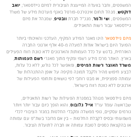
המשפטים, וחבר בוועדה המייעצת הציבורית למיזם גיידסטאר;
יואב
דוקטש
, מנהל תחום אינטרנט-פורטל באגף מערכות מידע של משרד
המשפטים; ו
שי ולמר
, מנכ"ל חברת
וובטיפ
, שמנהל את מיזם
גיידסטאר עבור רשות התאגידים.
מיזם גיידסטאר
הינו מאגר המידע המקיף, העדכני והאיכותי ביותר
הפועל היום בישראל אודות למעלה מ-40 אלף ארגוני החברה
האזרחית, בדגש על כלל העמותות והארגונים ללא כוונת רווח הפעילים
בארץ. האתר מרכז מידע רשמי ומקיף מתוך מאגרי
רשם העמותות
,
משרד האוצר
ו
רשות המיסים
, ומאפשר לכל גולש, ללא כל עלות,
לבצע חיפוש מהיר ולקבל תמונה מקיפה על אופן ההתנהלות של
עמותה ספציפית, או מבט רוחבי לפי נושאים ותחומי הפעילות של
ארגונים ללא כוונת רווח בישראל.
מיזם גיידסטאר מנוהל במסגרת הפעילות של רשות התאגידים,
שבראשה עומד עו"ד
אייל גלובוס
, והוא הופך כיום עבור יותר ויותר
גורמים עסקיים, גופי ממשלה ומקבלי החלטות במגזר הציבורי לכלי
משמעותי ובסיס לקבלת החלטות – בין אם מדובר בשת"פ עם עמותה
או בהקצאת כספים לטובת עמותה או חברה לתועלת הציבור.