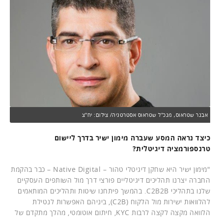
אבנר שטראוס, מנכ"ל שטראוס אסטרטגיה/ צילום: יח"צ
כיצד נראה המסע שעברה מימון ישיר בדרך ליישום
טרנספורמציה דיגיטלית?
"מימון ישיר היא שחקן דיגיטלי טהור – Native Digital – כבר בהקמת
החברה יצרנו תהליכים דיגיטליים פורצי דרך מול השותפים העסקיים
שלנו בתהליכי C2B2B. בהמשך פיתחנו שיטות ותהליכים המותאמים
להלוואות ישירות מול הלקוח (C2B), ביניהם האפשרות לנטילת
הלוואה מקצה לקצה לרבות KYC, חיתום אוטומטי, מהלך מתקדם של