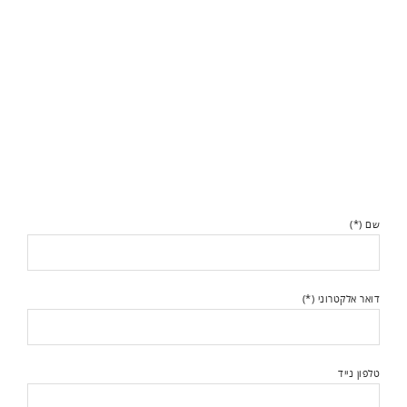
שם (*)
דואר אלקטרוני (*)
טלפון נייד