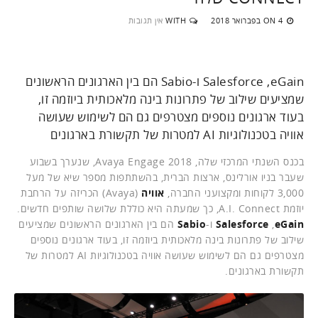
4 בפברואר 2018
WITH
אין תגובות
ON
Salesforce ,eGain ו-Sabio הם בין הארגונים הראשונים
שמציעים שילוב של פתרונות בינה מלאכותית ביוזמה זו,
בעוד ארגונים נוספים מצטרפים גם הם לשימוש שעושה
אוויה בטכנולוגיות AI למטרות של תקשורת בארגונים
בכנס השנתי המרכזי שלה, Avaya Engage 2018, שנערך בשבוע
שעבר בניו אורלינס, ארצות הברית, בהשתתפות מספר שיא של מעל
3,000 לקוחות ומקצועני החברה,
אוויה
(Avaya) הכריזה על הרחבת
יוזמת A.I. Connect, כך שמעתה היא כוללת שלושה שותפים חדשים.
eGain
,
Salesforce
ו-
Sabio
הם בין הארגונים הראשונים שמציעים
שילוב של פתרונות בינה מלאכותית ביוזמה זו, בעוד ארגונים נוספים
מצטרפים גם הם לשימוש שעושה אוויה בטכנולוגיות AI למטרות של
תקשורת בארגונים.