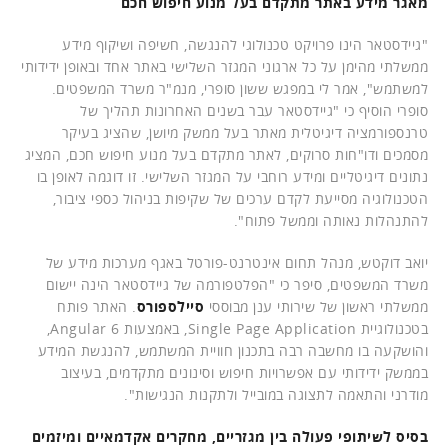
מאגר מידע באתר מתקדם בעל מנוע חיפוש חכם
"גיידסטאר הינו פרויקט טכנולוגי להנגשה, חשיפה ושיקוף מידע
ממשלתי מהימן על כל ארגוני המגזר השלישי באתר אחד ובאופן ידידותי
למשתמש", אמר לי במפגש ששון סופרי, מנמ"ר משרד המשפטים.
סופרי הוסיף כי "גיידסטאר עבר בשנים האחרונות תהליך של
טרנספורמציה דיגיטלית מאתר בעל ממשק מיושן, שהציג בעיקר
מסמכים ודו"חות סרוקים, לאתר מתקדם בעל מנוע חיפוש חכם, המציג
נתונים דיגיטליים ומידע רוחבי על המגזר השלישי. זו דוגמה לאופן בו
הטכנולוגיה מסייעת לקדם ערכים של שקיפות בניהול כספי ציבור,
להתנהלות נאותה וממשל פתוח".
יואב דוקטש, מנהל תחום אינטרנט-פורטל באגף מערכות מידע של
משרד המשפטים, סיפר כי "הפלטפורמה של גיידסטאר הינה יישום
ממשלתי ראשון של שירותי ענן מבוססי
סיילספורס
. האתר פותח
בטכנולוגיית Single Page Application, באמצעות Angular 6,
והושקעה בו מחשבה רבה בתכנון חוויית המשתמש, להנגשת המידע
בממשק ידידותי עם אפשרויות חיפוש וסינונים מתקדמים, בעיצוב
מודרני והתאמה לתצוגה במובייל ולתקנות הנגישות".
בסיס לשיתופי פעולה בין מגזריים, מחקרים אקדמאיים ומיזמים