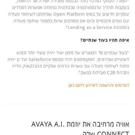
"המודל העסקי המרכזי נותר הכנסות ממכירה ישירה של הלוואות,
בעקבות תהליך טרנספורמציה טכנולוגית נפתחה אפשרות למודלים
עסקיים חדשים על בסיס Open Platform שפיתחנו לשיתופי פעולה
עם גופים פיננסיים וכיום אנו מספקים שרות במספר שיתופי פעולה
במתכונת Lending as a Service".
איפה תהיו בעוד שנתיים?
"בעוד שנתיים סל המוצרים של מימון ישיר יהיה עשיר יותר וגמיש
לשינויים ושדרוגים. האקוסיסטם יהיה מבוסס Salesforce ועל כן יהיה
פתוח לשיתופי פעולה עם עשרות גורמים עסקיים מהבנקאות, מדיה
וחברות C2B מובילות במשק".
לפרטים והרשמה לאירוע לחצו כאן
אוויה מרחיבה את יוזמת AVAYA A.I.
CONNECT שלה