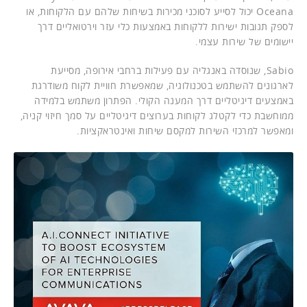
Oceana יכול לסייע לסוכני מכירות בשיחות שלהם עם הלקוחות, או
לספק תגובות ישירות ללקוחות באמצעות כלי עזר וירטואליים דרך
יישומים של שירות עצמי.
Sabio, שנוסדה באנגליה עם פעילות ברחבי אירופה, מסייעת
לארגונים להשתמש בטכנולוגיה, שמאפשרת חוויית לקוח משודרגת
באמצעים דיגיטליים דרך המענה הקולי. הפתרון משתמש בלמידה
ממוחשבת כדי לקטלג לקוחות בערוצים דיגיטליים על סמך חיזוי קניה,
ומאפשר למרכזי השירות למקסם שיחות ואינטראקציות.