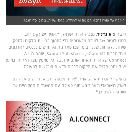
היוזמה של אוויה להביא תכונות AI למוקדני מרכזי שירות. צילום: פלי הנמר
לדברי
גיא גדניר
, מנכ"ל אוויה ישראל, "לאוויה יש רקע רחב
בטכנולוגיות של למידה מלאכותית כדי לתמוך בחוויית הלקוח ולספק
שירות ללקוחות שלנו. בזמן שבו פתרונות AI חדשים נכנסים לארגונים
מצד חברות כמו Salesforce ,eGain ו-Sabio, יוזמת ה-A.I
Connect של אוויה תאחד אותם יחד, בלי כל מאמץ מצד הלקוח, באופן
יעיל יותר ותלמד את הלקוח דרכים חדשות ומרגשות לפעולה".
בהמשך להכרזות אלה, אמר, "אוויה מצפה להביא חידושים אלה גם
לשוק הישראלי ולעבוד בשיתוף פעולה עם המשרדים המקומיים של
שותפיה לשם כך".