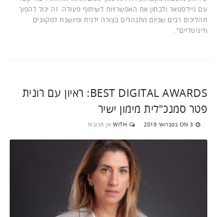
עם גיידסטאר ולבחון את האפשרויות לשיתוף פעולה. זה יכול להפוך
תהליכים רבים שכיום מתנהלים בצורה ידנית ומיושנת למקוונים
ודיגיטליים".
BEST DIGITAL AWARDS: ראיון עם רונית
פטר סמנכ"לית מימון ישיר
3 בפברואר 2019
WITH
אין תגובות
ON