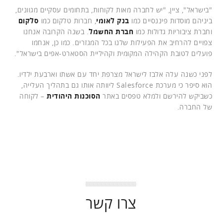
"בישראל", ציין, "יש לחברה מאות לקוחות, בתחומים עסקיים מגוונים,
ביניהם מוסדות פיננסיים כמו
בנק לאומי
, חברות טלקום כמו
סלקום
וחברת ציבוריות גדולות כמו
חברת החשמל
. בשנה הקרובה אנחנו
צפויים להרחיב את הפעילות שלנו בכל המגזרים. כמו כן, אנחמו
פועלים לטובת הקהילה המקומית וקהיליית הסטארט-אפים בישראל".
לפני כשנה עלה אלבז לישראל מצרפת יחד עם אשתו וארבעת ילדיו.
הוא סיפר כי מערכת Salesforce ליוותה אותו גם בתהליך העלייה,
כשביקש להירשם ולמלא טפסים באתר
הסוכנות היהודית
– לקוחה
של החברה.
צרו קשר