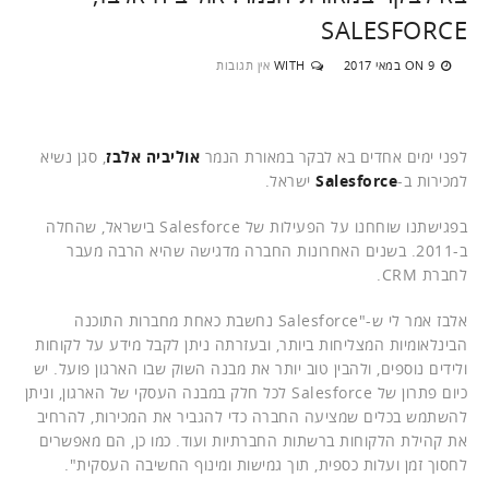
SALESFORCE
9 במאי 2017
WITH
אין תגובות
ON
לפני ימים אחדים בא לבקר במאורת הנמר
אוליביה אלבז
, סגן נשיא
למכירות ב-
Salesforce
ישראל.
בפגישתנו שוחחנו על הפעילות של Salesforce בישראל, שהחלה
ב-2011. בשנים האחרונות החברה מדגישה שהיא הרבה מעבר
לחברת CRM.
אלבז אמר לי ש-"Salesforce נחשבת כאחת מחברות התוכנה
הבינלאומיות המצליחות ביותר, ובעזרתה ניתן לקבל מידע על לקוחות
ולידים נוספים, ולהבין טוב יותר את מבנה השוק שבו הארגון פועל. יש
כיום פתרון של Salesforce לכל חלק במבנה העסקי של הארגון, וניתן
להשתמש בכלים שמציעה החברה כדי להגביר את המכירות, להרחיב
את קהילת הלקוחות ברשתות החברתיות ועוד. כמו כן, הם מאפשרים
לחסוך זמן ועלות כספית, תוך גמישות ומינוף החשיבה העסקית".