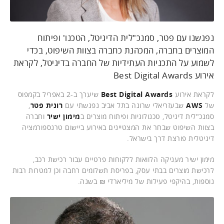
נפגשנו עם פטר, סמנכ"לית הדיגיטל, הטכנו' ופיתוח
המוצרים בחברה, המכהנת כחברה בצוות השיפוט, בכדי
לשמוע על התכניות העתידיות של החברה בדיגיטל, לקראת
אירוע Best Digital Awards
לקראת אירוע
Best Digital Awards
שיערך ב-2 באפריל בקמפוס
של
AWS
שבעזריאלי שרונה בתל אביב נפגשתי עם
רונית פטר
,
סמנכ"לית דיגיטל, טכנולוגיות ופיתוח מוצרים ב
מימון ישיר
וחברה
בצוות השיפוט שבחר את המצטיינים באירוע ביישום טרנספורמציה
דיגיטלית פורצת דרך בישראל.
מימון ישיר מעניקה הלוואות ללקוחות פרטיים עבור רכישת רכב,
לרכישת מוצרים בבתי עסק, בפריסת תשלומים רחבה וכן למטרות רבות
נוספות, בהיקפי פעילות של מיליארדי ₪ בשנה.