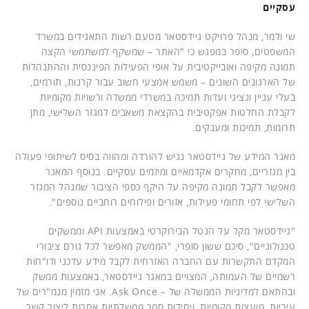
עסקיים
שי ולמר, מנהל פרויקט גיידסטאר מטעם רשות התאגידים במשרד
המשפטים, סיפר במפגש כי "האתר – שמשקף למשתמשי הקצה
תמונה מקיפה ואובייקטיבית על אופי הפעילות הפיננסית וההתנהלות
של הארגונים השונים – משמש אמצעי חשוב עבור קרנות, תורמים,
בעלי עניין ונציגי ועדות תמיכה במשרדי ממשלה ורשויות מקומיות
לקבלת החלטות אפקטיבית בהקצאת משאבים למגזר השלישי, מתן
תרומות, תמיכות ומענקים.
מאגר המידע של גיידסטאר נגיש להורדה ומהווה בסיס לשיתופי פעולה
בין מגזריים, מחקרים אקדמאיים ומיזמים עסקיים. בנוסף המאגר
מאפשר לקבל תמונה מקיפה על היקף כספי הציבור שמנהל המגזר
השלישי לפי תחומי פעילות, אזורים ופילוחים רוחביים נוספים".
"גיידסטאר מקל על הנטל הבירוקרטי באמצעות API וממשקים
טכנולוגיים", סיכם ששון סופרי, "הממשק מאפשר לכל גורם ציבורי
המקדם התקשרות עם החברה האזרחית לקבל מידע עדכני ודו"חות
רשמיים של העמותה, המצויים במאגר גיידסטאר, באמצעות ממשק
ובהתאם למדיניות הממשלה של – Ask Once. אני מזמין מנמ"רים של
עיריות, מועצות מקומיות, ויחידות סמך ממשלתיות אחרות ליצור קשר