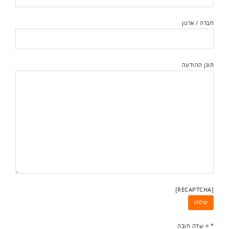
חברה / ארגון
תוכן ההודעה
[RECAPTCHA]
* = שדה חובה