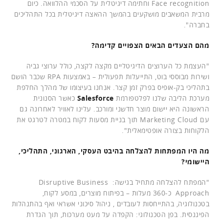
Face recognition וחתימה דיגיטלית על הסכמי ההלוואה. כיום
מרבית המשאבים מושקעים בהמשך ההאצה דיגיטלית בכל התהליכים
בחברה".
מהם הצעדים הבאים הצפויים קדימה?
"העצמת כל הערוצים הדיגיטליים מקצה לקצה, כולל ערוצי גביה
ושירות מבוססי בוט, התייעלות תפעולית – באמצעות RPA שכבר הושם
בתהליכי בק-אופיס בפרק זמן קצר. אנחנו בעיצומו של מהלך החלפת
מערכת הליבה שלנו לפלטפורמת
Salesforce
כאשר הסנונית
הראשונה היא יישום מוצר חדשני ומורכב. עלינו לאוויר לאחרונה גם
עם Marketing Cloud תוך בניית מסעות לקוח במטרה לטרגט את
הלקוחות בצורה אופטימאלית".
מה היו המפתחות להצלחה בהיבט העסקי, הארגוני, התהליכי,
היישומי?
"המפתח להצלחה מתחיל בגישה: Disruptive Business
Approach כ-360 מעלות – בפיתוח מוצרים, במסע לקוח,
בטכנולוגיה, בהתייחסות לעובדים , ניהול סיכוני אשראי ואף בהתנהלות
הפיננסית. בפן הטכנולוגי: הקפדה על מעט מערכות, תוך הגדרת