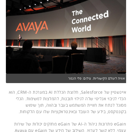
אוויה לעולם הקישוריות. צילום: פלי הנמר
איינשטיין של Salesforce, חלוצת הכללת AI במערכת ה-CRM, הוא
הכלי לניבוי אנליטי שלה לגילוי תובנות, להמלצות למשימות. הכלי
מסוגל לנתח את חוויית המשתמש בעבר ובהווה, תוך שימוש
בקונטקסט, בידע של העובד ובאינטראקציות שלו עם הלקוחות.
eGain פתרונות ניהול ה-AI של eGain מחזקים יכולות של שירות
עצמי, ללא קשר לערוץ. השילוב של הידע של eGain עם Avaya