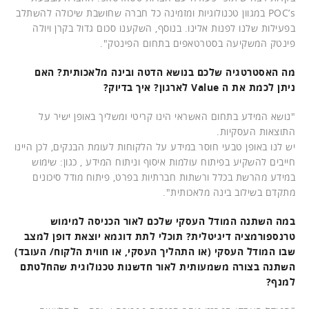
POC’s במגוון טכנולוגיות ומזמינה כל חברה שחושבת שיכולה להשתלב
בפעילות שלנו לפנות אלינו. בנוסף, השקענו סכום גדול בקרן ויולה
פינטק המשקיעה בסטרטאפים בתחום הפינטק".
מה האסטרטגיה שלכם בנושא הדטה ובינה מלאכותית? האם
ניתן לכמת את ה Value לארגון? איך בדיוק?
"נושא המידע בתחום האשראי הינו קריטי ומשליך באופן ישיר על
התוצאות העסקיות.
יש לנו באופן טבעי חוסר במידע על הלקוחות לעומת הבנקים, לכן היינו
חייבים להשקיע בפיתוח עולמות איסוף וניתוח המידע , כגון: שימוש
במידע מהרשת בכלל ורשתות חברתיות בפרט, פיתוח מודל סיכונים
מתקדם בשילוב בינה מלאכותית".
במה השתנה המודל העסקי שלכם לאור הכניסה למימוש
טרנספורמציה דיגיטלית? תוכלי לתת דוגמא יוצאת דופן למצב
שבו המודל העסקי (או התהליך העסקי, או חווית הלקוח/ העובד)
השתנה בצורה משמעותית לאור חדשנות טכנולוגית שהחלטתם
למנף?