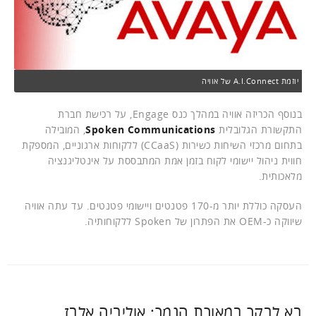
יוזמת A.I.Connect של אוויה
בנוסף הכריזה אוויה במהלך כנס Engage, על רכישת חברת
התקשורת הגלובלית
Spoken Communications
, המובילה
בתחום מרכזי השיחות כשירות (CCaaS) ללקוחות ארגוניים, המספקת
חווית ניהול יישומי לקוח בזמן אמת המתבססת על אינטליגנציה
מלאכותית.
העסקה כוללת יותר מ-170 פטנטים ויישומי פטנטים. עד עתה אוויה
שיווקה כ-OEM את הפתרון של Spoken ללקוחותיה.
בא לבקר במאורת הנמר: אוליביה אלבז,