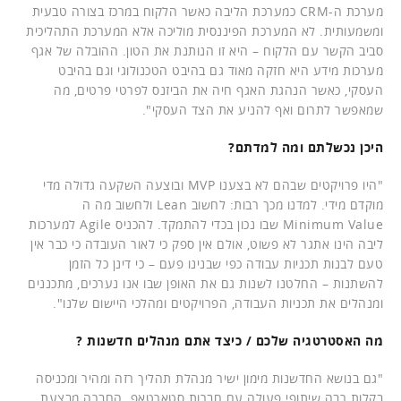
מערכת ה-CRM כמערכת הליבה כאשר הלקוח במרכז בצורה טבעית
ומשמעותית. לא המערכת הפיננסית מוליכה אלא המערכת התהליכית
סביב הקשר עם הלקוח – היא זו הנותנת את הטון. ההובלה של אגף
מערכות מידע היא חזקה מאוד גם בהיבט הטכנולוגי וגם בהיבט
העסקי, כאשר הנהגת האגף חיה את הביזנס לפרטי פרטים, מה
שמאפשר לתרום ואף להניע את הצד העסקי".
היכן נכשלתם ומה למדתם?
"היו פרויקטים שבהם לא בצענו MVP ובוצעה השקעה גדולה מדי
מוקדם מידי. למדנו מכך רבות: לחשוב Lean ולחשוב מה ה
Minimum Value שבו נכון בכדי להתמקד. להכניס Agile למערכות
ליבה הינו אתגר לא פשוט, אולם אין ספק כי לאור העובדה כי כבר אין
טעם לבנות תכניות עבודה כפי שבנינו פעם – כי דינן כל הזמן
להשתנות – החלטנו לשנות גם את האופן שבו אנו נערכים, מתכננים
ומנהלים את תכניות העבודה, הפרויקטים ומהלכי היישום שלנו".
מה האסטרטגיה שלכם / כיצד אתם מנהלים חדשנות ?
"גם בנושא החדשנות מימון ישיר מנהלת תהליך רזה ומהיר ומכניסה
בקלות רבה שיתופי פעולה עם חברות סטארטאפ. החברה מבצעת