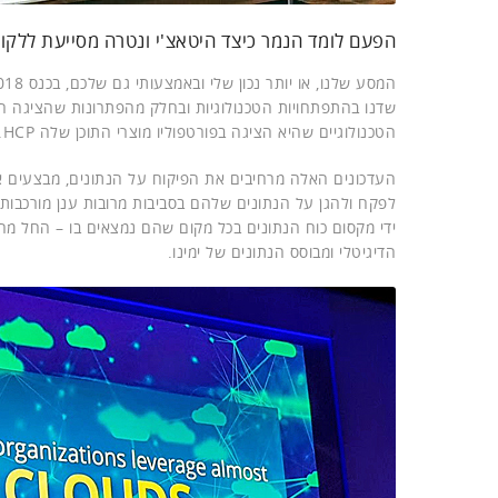
הפעם לומד הנמר כיצד היטאצ'י ונטרה מסייעת ללקוח
המסע שלנו, או יותר נכון שלי ובאמצעותי גם שלכם, בכנס Next 2018 של
שדנו בהתפתחויות הטכנולוגיות ובחלק מהפתרונות שהציגה 
הטכנולוגיים שהיא הציגה בפורטפוליו מוצרי התוכן שלה HCP.
העדכונים האלה מרחיבים את הפיקוח על הנתונים, מבצעים אופ
ידי מקסום כוח הנתונים בכל מקום שהם נמצאים בו – החל מה
הדיגיטלי ומבוסס הנתונים של ימינו.