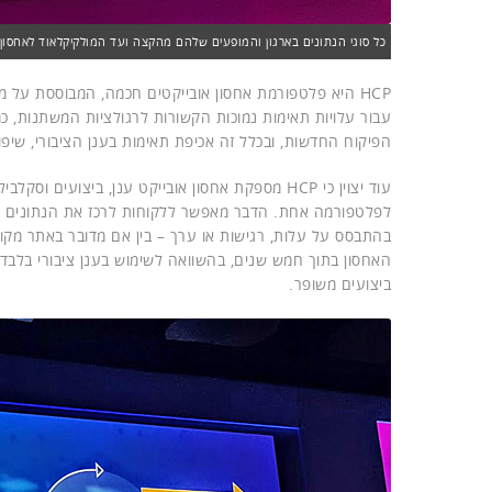
כל סוגי הנתונים בארגון והמופעים שלהם מהקצה ועד המולקיקלאוד לאחסון 
HCP היא פלטפורמת אחסון אובייקטים חכמה, המבוססת על מ
הפיקוח החדשות, ובכלל זה אכיפת תאימות בענן הציבורי, שיפור
עוד יצוין כי HCP מספקת אחסון אובייקט ענן, ביצוע
לפלטפורמה אחת. הדבר מאפשר ללקוחות לרכז את הנתונים של
האחסון בתוך חמש שנים, בהשוואה לשימוש בענן ציבורי בלבד.
ביצועים משופר.