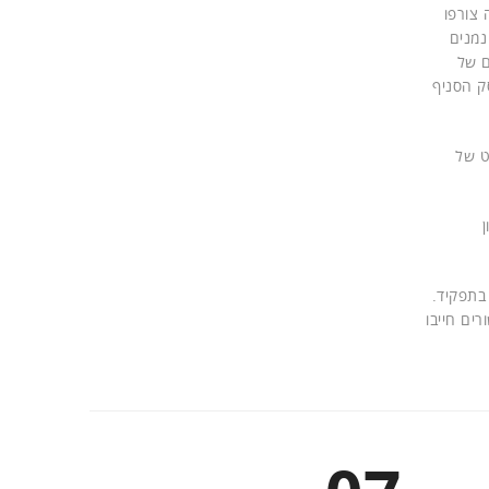
 צורפו
ם של
ק הסניף
אינטרנט של
בתפקיד.
ים חייבו