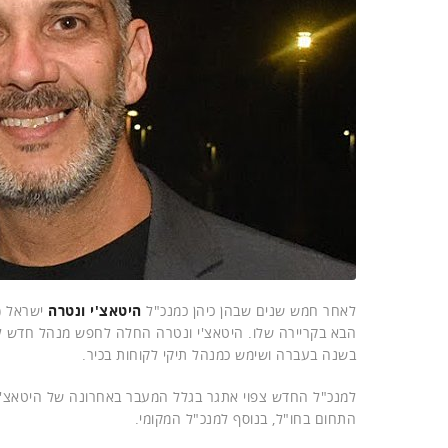
לאחר חמש שנים שבהן כיהן כמנכ"ל
היטאצ'י ונטרה
ישראל 
הבא בקריירה שלו. היטאצ'י ונטרה החלה לחפש מנהל חדש לס
בשנה בעברה ושימש כמנהל תיקי לקוחות בכיר.
למנכ"ל החדש צפוי אתגר בגלל המעבר באחרונה של היטאצ'י ו
התחום בחו"ל, בנוסף למנכ"ל המקומי.