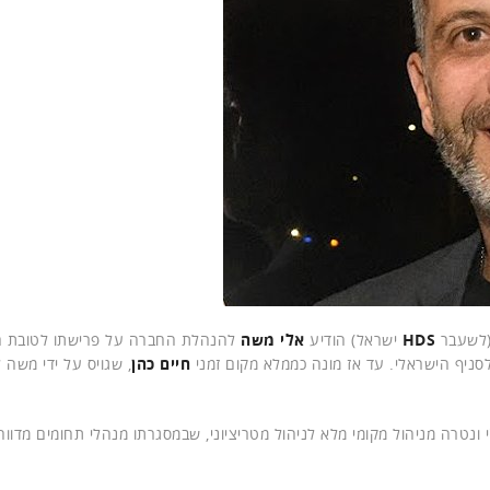
(לשעבר
HDS
ישראל) הודיע
אלי משה
להנהלת החברה על פרישתו לטובת 
ניף הישראלי. עד אז מונה כממלא מקום זמני
חיים כהן
, שגויס על ידי משה
נטרה מניהול מקומי מלא לניהול מטריציוני, שבמסגרתו מנהלי תחומים מדוו