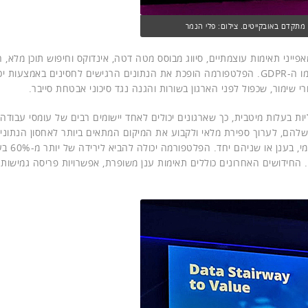
מתקדם באובקייטים. צילום: פלי הנמר
אפייני תאימות עוצמתיים, סיווג מבוסס מטה דטה, אינדוקס וחיפוש תוכן מלא, 
עבור עלויות תאימות נמוכות הקשורות לרגולציות המשתנות, כמו ה-GDPR. הפלטפורמה הופכת את הנתונים הרגישים לחסינים באמצעו
י שימור, שכפול לפני הארגון בשורות והגנה נגד סיכוני אבטחת סייבר.
ים וסקלביליות בעלות מיטבית, כך שארגונים יכולים לאחד יישומים רבים של עומסי עבודה
הם, לערוך ספירת מלאי ולקבוע את המיקום המתאים ביותר לאחסון הנתוני
בהתבסס על עלות, רגישות או ערך – בין אם 
 החידושים האחרונים כוללים תאימות ענן משופרת, אפשרויות פריסה גמישות 