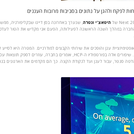
ות לפקח ולהגן על נתונים בסביבות מרובות העננים
היטאצ'י ונטרה
, שנערך באחרונה בסן דייגו שבקליפורניה, ממשי
החברה במהלך השנה הראשונה לפעילותה, הפעם אני מקדיש את הטור לעדכו
טימיזציית ענן והופכים את שירותי הקבצים למודרניים. המטרה היא לסייע ל
לפקח ולהגן על הנתונים שלהם בסביבות מרובות ענן מורכבות. שיפורים אלה בפורטפוליו ה-HCP, אומרים בחברה, עוזרים ל
דטה סנטר, עבור לענן ועד לנקודת הקצה. כך הם מקדמים את הארגונים בנו