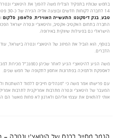
בחמש שנותיו בתפקיד הצליח משה להפוך את היטאצ'י ונטרה 
14 לחברה לקוחות חדשים ובוצעה אליה הגירה של כ-30 פטה-בייט. בין הלקוחות החדשים של היטאצ'י ונטרה בישראל בתקופתו של משה נמנים
טבע
,
בנק דיסקונט
,
התעשייה האווירית
,
פלאפון
,
סלקום
ו
ב
החברה בתחום האקטיב-אקטיב, והיטאצ'י ונטרה ישראל הפכ
הישראלי גם בפעילות שיווקית באירופה.
הדברים.
משה הגיע להיטאצ'י הגיע לאחר שכיהן כסמנכ"ל מכירות למגזר
לאספקת ולתמיכה בפתרונות אחסון לתקופה של חמש שנים.
עם פרישתו אמר משה כי "מנהלים חייבים ללמוד להשתנות ול
המעבר של היטאצ'י ונטרה מתרבות אמריקנית לתרבות אמריקני
אותי להתאים את עצמי אליהם ולארגון לא פחות מאשר הם היו
הנמר מסייר בכנס של היטאצ'י ונטרה – ח