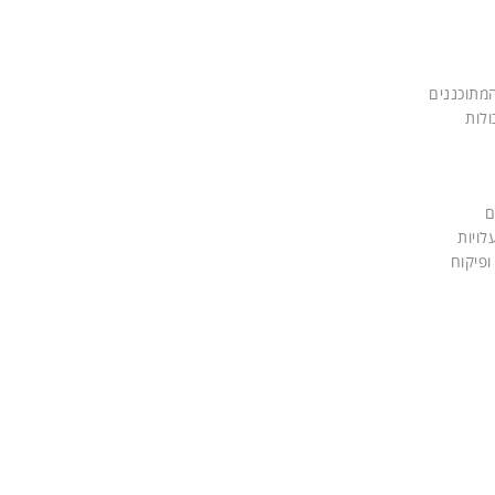
המתוכננים
ת יכולות
ם
מדובר באתר מקומי, בענן או שניהם יחד. הפלטפורמה יכולה להביא לירידה של יותר מ-60% בעלויות
ופיקוח