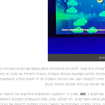
הנמר
ארגונים מבינים כיום כי נתונים הם הגורם המשמעותי הנחוץ לצמיחה ולחדשנות. HCP היא פלטפורמת אחסון מבוסס אובייקטים שמנ
 מפקחת עליהם באמצעות אבטחה משולבת, במטרה להפחית את סיכוני אי התא
ים החדשים מרחיבים את יכולות פורטפוליו ה-HCP כדי לסייע ללקוחות לשפר את היעילות העסקית על ידי זמינות המידע למש
י סביבות ענן פרטי וסביבות מרובות עננים.
אובייקטים ב-
IDC
, אמרה כי "ההשקעה המתמשכת והחדשנות של היטאצ'י ונ
מיקמו את פורטפוליו ה-HCP שלה בעמדת מובילות בשוק האחסון מבוסס האובייקטים. לפי המחקר שלנו, 56% מהנשאלים מתכננים 
ה. עדכוני התוכנה האחרונים של היטאצ'י ונטרה מספקים ללקוחות את היכול