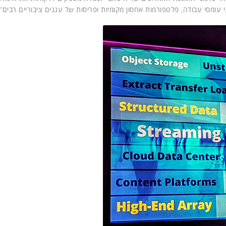
מסי עבודה, פלטפורמות אחסון מקומיות ופריסות של עננים ציבוריים רבים".