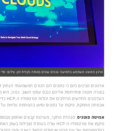
ארגון ממוצע משתמש בחמישה עננים שונים באותה נקודת זמן. צילום: פלי 
בצורה חכמה ומתייחסת אליהם כנכס עסקי חשוב. ככזה, היא
העדכונ
אבטחה מחוזקת, פיקוח על נתונים וסיוע בהפחתת עלויות על פנ
אמיטה פוטניס
, מנהלת מחקר, מערכות קבצים ואחסון מבוסס 
בפלטפורמות של ענן פרטי או מולטי קלאוד בשנה וחצי הקרוב