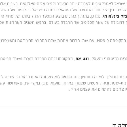
ישראל לאטרקטיבית לעבודה יותר מבעבר ולגייס אליה טאלנטים. בשנים אלה
זק בינלאומי
. כמו כן, במהלך כהונתו בוצע המספר הגדול ביותר של פרויקטי
ה למובילה על שאר הסניפים של החברה בעולם. בחמש השנים האחרונות עס
בנוסף, הוא הוביל את המיזוג של היטאצ'י ונטרה בישראל, עוד בתקופתה כ-HDS, עם שתי חברות אחרות שלה בתחומי הביג דטה וה
ים הביטחוני והעסקי ב
נט-אפ
, ובתקופתו זכתה החברה במכרז משרד הביטחון
היות בתהליך למידה מתמשך. זה הבסיס למקצוע וזה האתגר המרכזי שהיה לי 
ת-יפנית וניהול אנשים שצמחו בארגון ומועסקים בו במשך שניים-שלושה עשור
 צריכים להתאים את עצמם אליי".
לק ד'