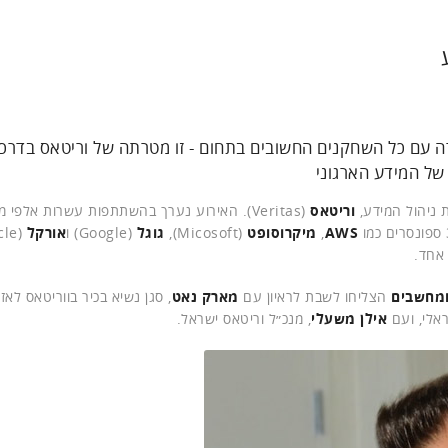
בודה עם כל השחקנים החשובים בתחום - זו מטרתה של וריטאס בדרכ
של המידע הארגוני
 ניהול המידע,
וריטאס
(Veritas). האירוע נערך בהשתתפות עשרות אלפי 
AWS
,
מיקרוסופט
(Micosoft),
גוגל
(Google) ו
אורקל
חד.
ומחשבים
הצליחו לשבת לראיון עם
מארק נאט
אילן משעלי
, מנכ״ל וריטאס ישראל.