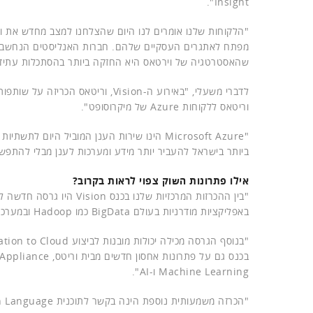
Insight".
מפתח לאתגרים העסקיים שלהם. חברות האנליסטים הנחשבות 
שהאסטרטגיה של וירטאס היא החזקה ביותר בהסתכלות עתידי
לדברי משעלי, "באירוע ה-Vision, 
וריטאס ללקוחות Azure של מיקרוסופט".
"Microsoft Azure הינו שירות הענן המוביל 
ביותר בישראל להעביר יותר מידע ומערכות לענן מבלי להתפש
אילו פתרונות השוק צפוי לראות בקרוב?
באפליקציות מודרניות בעולם BigData כמו Hadoop ובמערכות וירטואליות עדכניות כמו זו של
Machine Learning ו-AI".