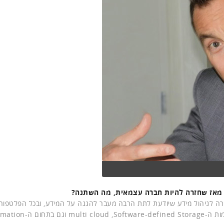
רה לניהול מידע שיודעת לתת הרבה מעבר להגנה על המידע, ובכל הפלטפור
פיזיות, וירטואליות וענן. יש לנו היום פתרונות תחרותיים, בעולמות ה-d Storage