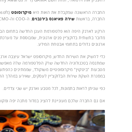
החברה הראשונה שמקבלת את האות היא
מיקרוסופט
החברה, בראשות
שירה פאיאנס בירנבוים
, ה-COO וה-CMO .
מדובר בתשתית בלוקצ’יין פנים ארגונית, שמבוססת על מערכת
ארגונים גדולים בתחומי אבטחת המידע.
כדי להשיק את השירות החדש, מיקרוסופט ישראל עיצבה ארנק
שמתנסה בטכנולוגיה החדשה שרק הפלטפורמה שלה מאפשרת ל
במסגרת השקת שירות הבלוקצ'יין לעסקים, שאירע במהלך הח
כפי שניתן לראות בתמונות, לכל מטבע וארנק יש שני צדדים.
אם גם החברה שלכם מעוניינת להציג במדור מתנה יפה ומקור