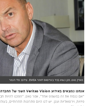
מארק נאט, סגן נשיא בכיר בווריטאס לאזור EMEA. צילום: פלי הנמר
אנחנו נמצאים באירוע Veritas Vision השני של החברה מאז שחזרה להיות חברה עצמאית, מה השתנה?
"אם ננסח את זה במשפט אחד", אמר נאט, "הפכנו להיות חב