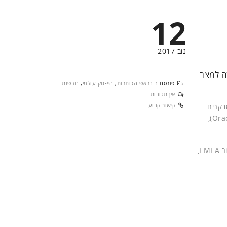
12
נוב 2017
ה למצב
פורסם ב
בראש הכותרות
,
היי-טק עולמי
,
חדשות
אין תגובות
קישור קבוע
מבקרים
(Oracle),
, סגן נשיא בכיר בווריטאס לאזור EMEA,