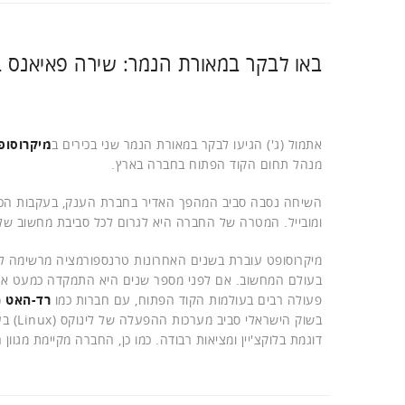
באו לבקר במאורת הנמר: שירה פאיאנס בי
אתמול (ג') הגיעו לבקר במאורת הנמר שני בכירים ב
מיקרוסופ
מנהל תחום הקוד הפתוח בחברה בארץ.
השיחה נסבה סביב המהפך האדיר בחברת הענק, בעקבות הכר
ומובייל. המטרה של החברה היא לגרום לכל סביבת מחשוב של כל לקוח ומכ
מיקרוסופט עוברת בשנים האחרונות טרנספורמציה מרשימה לע
פעולה רבים בעולמות הקוד הפתוח, עם חברות כמו
רד-האט
dHat),
דוגמת בלוקצ'יין ומציאות רבודה. כמו כן, החברה מקיימת מגוון רחב של פעילויות