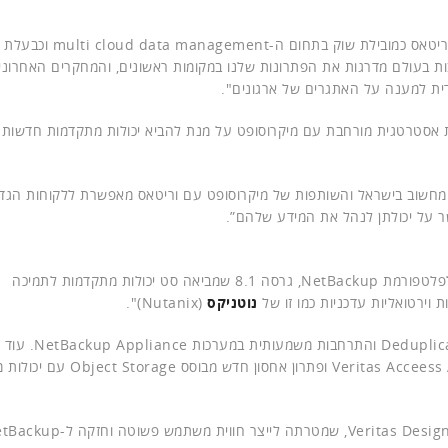
"הלקוחות שלנו אומרים לנו היום שהצלחנו למצב מחדש את וריטאס כמובי
בעולם מדרגות את הפתרונות שלנו במקומות ראשונים, והמחקרים האחרוני
ת למענה על האתגרים של ארגונים".
וריטאס הכריזה על שותפות אסטרטגית מורחבת עם מיקרוסופט על מנת להביא יכולות מתקדמות חדשות
היום לתשתיות מחשוב בישראל והשותפות של מיקרוסופט עם וריטאס מאפשרת ללקוחות הגד
ר על יכולתן לנהל את המידע שלהם”.
"בין ההכרזות המרכזיות שלנו בכנס Vision היו גרסה חדשה לפלטפורמת NetBackup, גרסה 8.1 שמביאה סט יכולות מתקדמות לתמיכה
נוטניקס
(Nutanix)".
"בנוסף הגרסה מכילה יכולות מובנות לביצוע lication to Cloud
בכנס גם על פתרונות אחסון חדשים מבית וריטס, Veritas Acceess Appliance ופת
"הכרזה משמעותית נוספת הינה בקשר לתוכנית Veritas Design Language, שמטרתה לייצר חווית משתמ