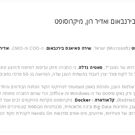
רנבאום ואדיר רון, מיקרוסופט
ט
(Microsoft) ישראל:
שירה פאיאנס בירנבאום
, ה-COO וה-CMO, ו
אדיר 
זתו של המנכ"ל,
סאטיה נדלה
, כי החברה תיתן עדיפות לפיתוח ולהיצע פתר
ל יצרן לעבוד בתשתית הענן שלה, הפרושה בכ-50 מרכזי נתונים בעולם.
ולמות הענן, ותורמת באופן משמעותי לפרויקטי הקוד הפתוח הבולטים והחדש
בעולם המחשוב. אם לפני מספר שנים היא התמקדה כמעט אך ורק באקו-סיסטם של ה-Windows וה-Office, הרי ש
(Re
קלאודארה
ו-
Docker
. מיקרוסופט מקדמת פרויקטים רבים אצל ל
בשוק הישראלי סביב מערכות ההפעלה של לינוקס (Linux) בענן, פתרונות Big Data ובינה מלאכותית, טכנולוגיות מבוססות קונ
, אירועים, מיט-אפים וסדנאות Hands On לקהילת הקוד הפתוח.