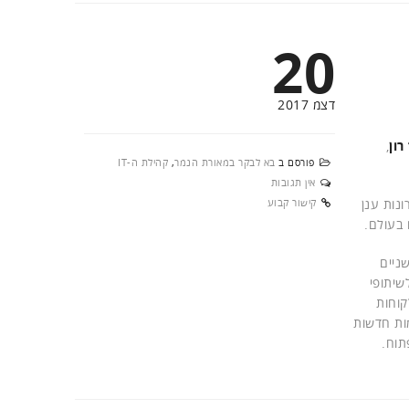
20
דצמ 2017
רון
,
פורסם ב
בא לבקר במאורת הנמר
,
קהילת ה-IT
אין תגובות
ונות ענן
קישור קבוע
ניים
כיום החברה פתוחה לשיתופי
קוחות
טיינרים ויוזמות חדשות