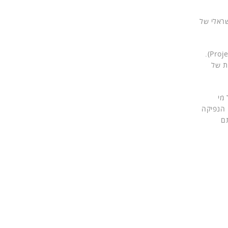
ישראלי של
הרקע לארנק היפה הוא פלטפורמת הענן החדשה בתחום הבלוקצ'יין, שמיקרוסופט משיקה בימים אלה ושזוכה לכינוי פרויקט קוקו (Project Coco).
ת של
מי
 הנפיקה
 וחילקה אותם