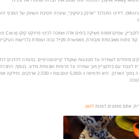
(Microsoft). לידינו התגלגל "ארנק ביטקוין", שיצרה חטיבת השיווק של הסניף ה
 קוד פתוח מאובטחת ומבוזרת, מאפשרת סקייל גבוה ועומדת בדרישות העיקריו
ים מיוחדים לשמירה על מטבעות שוקולד קריפטוגרפיים, במטרה להדגים לכל 
עבוד עם בלוקצ'יין תוך שמירה על פרטיות ואבטחת מידע. בנוסף, החברה
מטבעות "ביטקוין" מיקרוסופטיים משוקולד, שממתינים כהפתעה בתוך הארנק. היא הדפיסה כ-5,000 מטבעות ו-2,500 ארנקים,
נוכה.
ית, אתם מוזמנים לפנות
לכאן
.