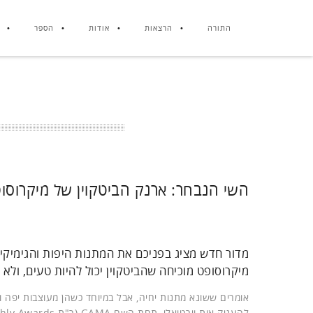
התורה
הרצאות
אודות
הספר
השי הנבחר: ארנק הביטקוין של מיקרוסו
מדור חדש מציג בפניכם את המתנות היפות והגימיקי
מיקרוסופט מוכיחה שהביטקוין יכול להיות טעים, ולא
אומרים ששונא מתנות יחיה, אבל במיוחד כשהן מעוצבות יפה ו
להעניק אות וירטואלי, תחת השם GAMA (ר"ת Give Away Monthly Awards), למתנות יפות שמוציאות חברות ושיצודו את עינינו.