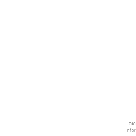
מות –
multi cloud ,Software-define וגם בתחום ה-Information