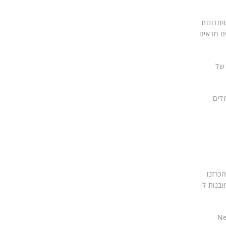
לת שוק בתחום ה-multi cloud data management וכבעלת פתרונות
ם מראים
 של
ולים
Dedup והתרחבות משמעותית במערכות NetBackup Appliance. עוד הכרזנו
רון אחסון חדש מבוסס Object Storage עם יכולות מובנות ל-
ש פשוטה וחזקה ל-NetBackup