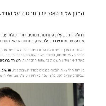
החזון של וריטאס: יותר מהגנה על המידע
גדולה יותר, בעלת פתרונות מגוונים יותר ויכולת ע
את עצמה מחדש כמובילת שוק בתחום הניהול החכם 
באחרונה נערך בלאס וגאס הכנס השנתי הבינלאומי של ענקית
מיותר מ- 25 מדינות, ביניהם מאות שותפים מרחבי העולם, 33 ספונסרים כמו
מעל ל-14 מיליון חשיפות ברשתות החברתיות ו
ריצ׳רד ברנסון
א
בין לוח ההרצאות הצפוף בכנסים בגודל חשיבות כזה,
אנשים 
שביקר בישראל לפני כחצי שנה באירוע Veritas Vision הישראלי, ועם