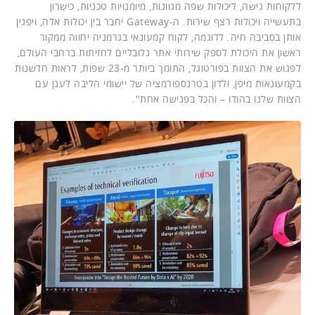
ללקוחות גישה, ליכולות שפה מגוונות, מיומנויות טכניות, כישרון
בתעשייה ויכולות רצף שירות. ה-Gateway יחבר בין יכולות אלה, ויפגין
אותן בסביבה חיה. לדוגמה, לקוח קמעונאי בגרמניה יחווה ממקור
ראשון את היכולת לספק שירותי אתר גלובליים לחזיתות ברחבי העולם,
לפגוש את הצוות בפורטוגל, התומך ביותר מ-23 שפות, לראות חדשנות
בקמעונאות מיפן, ולדון בטרנספורמציה של יישומי הליבה לענן עם
הצוות שלנו בהודו – והכל בפגישה אחת".