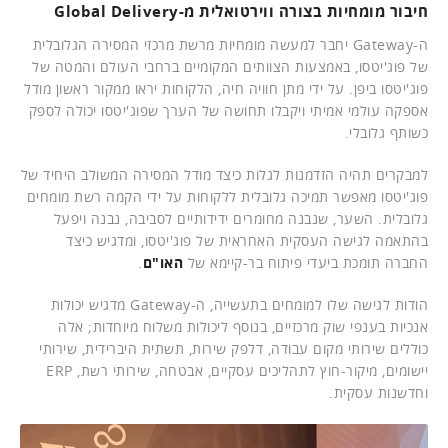
חיבור מומחיות בצורה ווירטואלית מ-Global Delivery
ה-Gateway יחבר למעשה מומחיות מרשת מרכזי המסירה הגלובלית
של פוג'יטסו, באמצעות הצוותים המקומיים ברחבי העולם והמטה של ​​
פוג'יטסו ביפן. על ידי מתן חוויה חיה, הלקוחות יראו ממקור ראשון מודל
אספקה ​​עולמי אמיתי ויקבלו תחושה של הערך שפוג'יטסו יכולה לספק
כשותף גלובלי.
למבקרים תהיה הזדמנות לגלות כיצד מודל המסירה המשולב היחיד של
פוג'יטסו מאפשר תמיכה גלובלית ללקוחות על ידי הקמה רשת מומחים
גלובלית. השער, שנבנה מחומרים ידידותיים לסביבה, נבנה ויפעל
בהתאמה לגישה העסקית האחראית של פוג'יטסו, ומדגיש כיצד
החברה תומכת ביעדי פיתוח בר-קיימא של
האו"ם
.
הודות לגישה שלו למומחים בתעשייה, ה-Gateway מדגיש יכולות
אנכיות בענפי שוק מרכזיים, בנוסף ליכולות משלוח מיוחדות; אלה
כוללים שירותי מקום עבודה, דלפק שירות, תשתית היברידית, שירותי
יישומים, מיקור-חוץ לתהליכים עסקיים, אבטחה, שירותי רשת, ERP
וחדשנות עסקית.