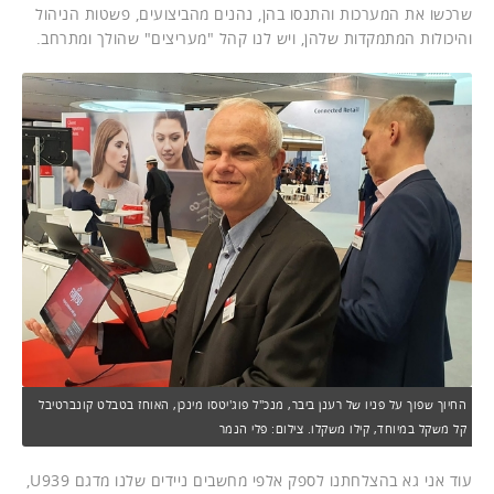
שרכשו את המערכות והתנסו בהן, נהנים מהביצועים, פשטות הניהול
והיכולות המתמקדות שלהן, ויש לנו קהל "מעריצים" שהולך ומתרחב.
החיוך שפוך על פניו של רענן ביבר, מנכ"ל פוג'יטסו מינכן, האוחז בטבלט קונברטיבל
קל משקל במיוחד, קילו משקלו. צילום: פלי הנמר
עוד אני גא בהצלחתנו לספק אלפי מחשבים ניידים שלנו מדגם U939,