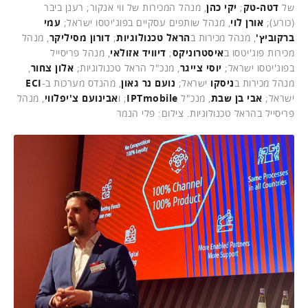
של
דטה-טק
;
יקי כהן
, מנהל המכירות של ווי אנקור; רענן ביבר
(כורע);
אורן לוי
, מנהל שותפים עסקיים בפוג'יטסו ישראל;
עמי
ברקוביץ'
, מנהל מכירות ב
הראל טכנולוגיות
;
דורון מסיליקר
, מנהל
מכירות פוג'יטסו ב
איסטרוניקס
;
דיוויד אזולאי
, מנהל פריסייל
בפוג'יטסו ישראל;
יוסי צייגר
, מנכ"ל הראל טכנולוגיות;
אלון צחור
,
מנהל מכירות ב
ניסקו
ישראל;
נועם נר גאון
, מהנדס מערכות ב-
ECI
ישראל;
אבי בן שבת
, מנכ"ל
IPTmobile
; ו
אבינועם צ'יפלווי
, מנהל
פריסייל בהראל טכנולוגיות. צילום: פלי הנמר