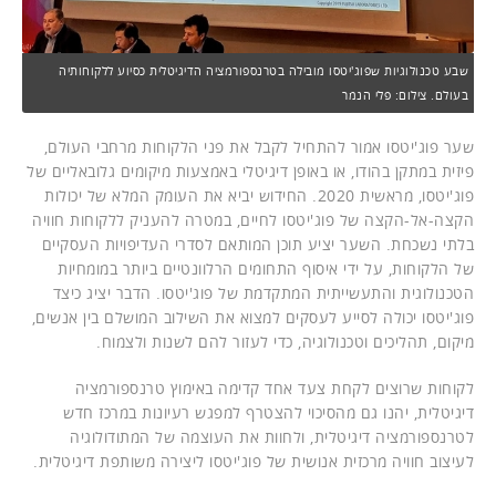
שבע טכנולוגיות שפוג'יטסו מובילה בטרנספורמציה הדיגיטלית כסיוע ללקוחותיה
בעולם. צילום: פלי הנמר
שער פוג'יטסו אמור להתחיל לקבל את פני הלקוחות מרחבי העולם,
פיזית במתקן בהודו, או באופן דיגיטלי באמצעות מיקומים גלובאליים של
פוג'יטסו, מראשית 2020. החידוש יביא את העומק המלא של יכולות
הקצה-אל-הקצה של פוג'יטסו לחיים, במטרה להעניק ללקוחות חוויה
בלתי נשכחת. השער יציע תוכן המותאם לסדרי העדיפויות העסקיים
של הלקוחות, על ידי איסוף התחומים הרלוונטיים ביותר במומחיות
הטכנולוגית והתעשייתית המתקדמת של פוג'יטסו. הדבר יציג כיצד
פוג'יטסו יכולה לסייע לעסקים למצוא את השילוב המושלם בין אנשים,
מיקום, תהליכים וטכנולוגיה, כדי לעזור להם לשנות ולצמוח.
לקוחות שרוצים לקחת צעד אחד קדימה באימוץ טרנספורמציה
דיגיטלית, יהנו גם מהסיכוי להצטרף למפגש רעיונות במרכז חדש
לטרנספורמציה דיגיטלית, ולחוות את העוצמה של המתודולוגיה
לעיצוב חוויה מרכזית אנושית של פוג'יטסו ליצירה משותפת דיגיטלית.