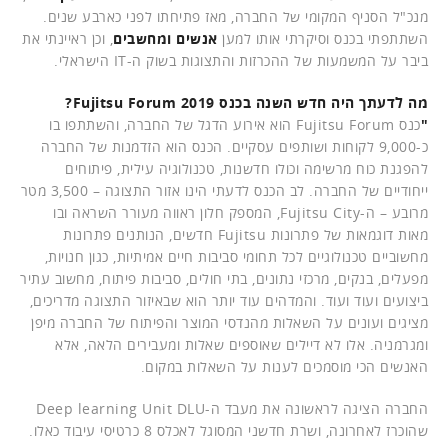
מנכ"ל הסניף המקומי של החברה, מאז פתיחתו לפני כארבע שנים.
השתתפתי
בכנס וסיקרתי אותו למען
אנשים ומחשבים
, וכן ראיינתי את
ביבר על המשמעות של ההכרזות והתצוגות בשוק ה-IT הישראלי.
מה לדעתך היה חדש השנה בכנס Fujitsu Forum 2019?
"
כנס Fujitsu Forum הוא אירוע הדגל של החברה, והשתתפו בו
כ-9,000 לקוחות ושותפים עסקיים. הכנס הוא הזדמנות של החברה
להפגנת כוח מרשימה וכולו חדשנות, טכנולוגיה עילית, פיתוחים
ייחודיים של החברה. לב הכנס לדעתי הינו אזור התצוגה – 3,500 מטר
מרובע – ה-Fujitsu City, המספק חלון ראווה מעורר השראה ובו
מאות דוגמאות של פתרונות Fujitsu חדשים, הנותנים פתרונות
מחשוביים טכנולוגיים לכל תחומי סביבות חיים אמיתיות, כגון חנויות,
מפעלים, בנקים, מרכזי נתונים, בתי חולים, סביבות פיתוח, מחשוב עתיר
ביצועים ועוד ועוד. והמדהים עוד יותר הוא שבאיזור התצוגה מדריכים,
מציגים ועונים על השאלות מהנדסי המוצר והפיתוח של החברה מיפן
ומגרמניה. אלו לא דיילים שאוספים שאלות ומעבירים הלאה, אלא
האנשים הכי מוסמכים לענות על השאלות במקום.
החברה הציגה לראשונה את מעבד ה-Deep learning Unit DLU
שהוכרז לאחרונה, ושרת חדשני המסוגל לאכלס 8 כרטיסי עיבוד כאלו.