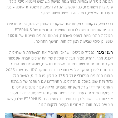
תכונות ניטור עוצמתיות באמצעות ממשק משתמש אינטואיטיבי, כולל
פונקציות משותפות, כגון שכפול, הגירה והפעלת אשכולות אחסון – בכל
מערכות הפלאש, כשכל זה ברישיון פשוט ושקוף.
כדי לסייע ללקוחות למקסם את השקעת האחסון שלהם, פוג'יטסו יצרה
תוכנית אחריות חדשה לדורות המוצרים החדשים של ETERNUS,
הכוללת התחייבויות לאפס השבתה, צמצום נתונים וזמינות של 100%
SSD וכן כיסוי שביעות רצון לקוחות והמשך התמיכה.
רענן ביבר
, מנכ"ל פוג'יסטו ישראל, המוביל את המשלחת הישראלית
לכנס, אמר: "הדיגיטציה הבלתי פוסקת של התהליכים יוצרת אינספור
מקורות נתונים חדשים, כמו גם יישומים חדשים, שהופכים את המוני
הנתונים לערך עסקי. על פי נתוני חברת המחקר IDC, עד שנת 2025
תחום הנתונים הגלובלי יגדל ל-175 טריליון גיגה-בייט, כאשר חלק
גדול מזה שוכן בעסקים הגדולים. התמודדנו עם האתגר של מערכת
האחסון על ידי יצירת משפחת מוצרים חלקה עבור נתונים קריטיים
לעסקים שיכולים לעמוד בכל דרישה עסקית לביצועים, קיבולת ועלות.
אף יותר מכך, אנו כל כך בטוחים בביצועי מוצרי ETERNUS שלנו, שאנו
מציעים כעת תוכנית אחריות מקיפה ללקוחותינו".