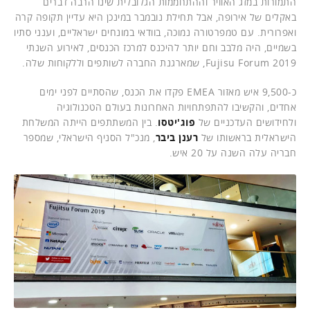
התמורות במזג האוויר וההתחממות הגלובלית שינו הרבה דברים
באקלים של אירופה, אבל תחילת נובמבר במינכן היא עדיין תקופה קרה
ואפרורית. עם טמפרטורה נמוכה, בוודאי במונחים ישראליים, וענני סתיו
בשמיים, היה מלבב וחם יותר להיכנס למרכז הכנסים, לאירוע השנתי
Fujisu Forum 2019, שמארגנת החברה לשותפים וללקוחות שלה.
כ-9,500 איש מאזור EMEA פקדו את הכנס, שהסתיים לפני ימים
אחדים, והקשיבו להתפתחויות האחרונות בעולם הטכנולוגיה
ולחידושים העדכניים של
פוג'יטסו
. בין המשתתפים הייתה המשלחת
הישראלית בראשותו של
רענן ביבר
, מנכ"ל הסניף הישראלי, שמספר
חבריה עלה השנה על 20 איש.