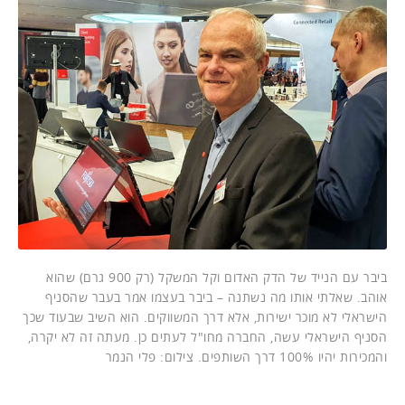
ביבר עם הנייד של הדק האדום וקל המשקל (רק 900 גרם) שהוא
אוהב. שאלתי אותו מה נשתנה – ביבר בעצמו אמר בעבר שהסניף
הישראלי לא מוכר ישירות, אלא דרך המשווקים. הוא השיב שבעוד שכך
הסניף הישראלי עשה, החברה מחו"ל לעתים כן. מעתה זה לא יקרה,
והמכירות יהיו 100% דרך השותפים. צילום: פלי הנמר