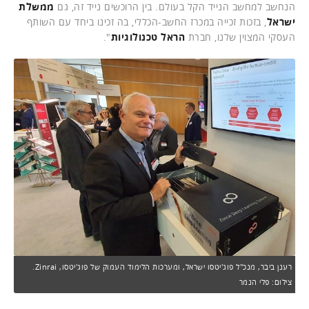
הנחשב למחשב הנייד הקל בעולם. בין הרוכשים נייד זה, גם
ממשלת
ישראל
, בזכות זכייה במכרז החשב-הכללי, בה זכינו ביחד עם השותף
העסקי המצוין שלנו, חברת
הראל טכנולוגיות
".
רענן ביבר, מנכ"ל פוג'יטסו ישראל, ומערכות הלימוד העמוק של פוג'יטסו, Zinrai.
צילום: פלי הנמר