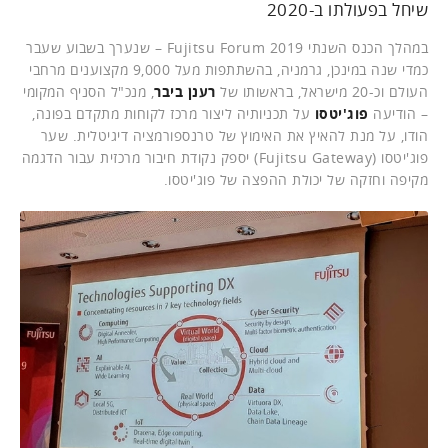
שיחל בפעולתו ב-2020
במהלך הכנס השנתי Fujitsu Forum 2019 – שנערך בשבוע שעבר
כמדי שנה במינכן, גרמניה, בהשתתפות מעל 9,000 מקצוענים מרחבי
העולם וכ-20 מישראל, בראשותו של
רענן ביבר
, מנכ"ל הסניף המקומי
– הודיעה
פוג'יטסו
על תכניותיה ליצור מרכז לקוחות מתקדם בפונה,
הודו, על מנת להאיץ את האימוץ של טרנספורמציה דיגיטלית. שער
פוג'יטסו (Fujitsu Gateway) יספק נקודת חיבור מרכזית עבור הדגמה
מקיפה וחזקה של יכולת ההפצה של פוג'יטסו.