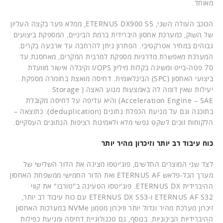
מאוחד.
הכוכב העולה השני, ETERNUS DX900 S5, ממלא פער בקצה העליון
של השוק, כמערכת אחסון היברידית ברמת הביניים, המספקת ביצועים
גבוהים במחיר אטרקטיבי. הפתרון ניתן להרחבה עד ארבעה בקרים.
המערכת מאפשרת מדרגיות מספקת למרבית המקרים, מאחסנת עד
70 פטה-בייט ומשיגה בקלות מיליון I/OPS וקיבלה אישור מוועדת
ביצועי האחסון (SPC) הבינלאומית. דחיסה מואצת בחומרה מספקת
יעילות שאין דומה לה באמצעות מנוע האצה ( Storage
Acceleration Engine – SAE) והיא עדיפה על דחיסה מקובלת
בתוכנה וגם על מניעת הכפלת נתונים (deduplication). כתוצאה –
הלקוחות זוכים לשקט נפשי מלא ולאמינות רציפות הנתונים העסקיים.
כוח עיבוד רב יותר וזיכרון מהיר יותר
לצד שני המוצרים החדשים, פוג'יטסו מציגה את הדור השלישי של
מערך הכל-פלאש ETERNUS AF ואת הדור החמישי ממשפחת האחסון
ההיברידית ETERNUS DX. פוג'יטסו הטעינה ב"טורבו" את קווי
ETERNUS AF S32 ו-ETERNUS DX S53 עם כוח עיבוד רב יותר,
זיכרון מערכת מהיר וגדול יותר וזיכרון מטמון NVMe במערכות האחסון
ההיברידיות הבינוניות. בנוסף, גם טכנולוגיית דחיסה ומניעת כפילות