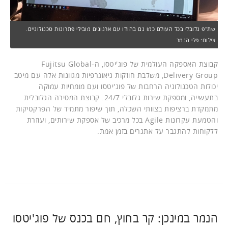
שת"פ גלובלי בכל העולם כמו גם בהודו עם ארגונים מובילי פתרונות טכנולוגיים.
צילום: פלי הנמר
קבוצת האספקה העולמית של פוג'יטסו, ה-Fujitsu Global
Delivery Group, משלבת חוזקות גיאוגרפיות מגוונות אלה עם מיטב
יכולות הטכנולוגיה הרחבות של פוג'יטסו ועם מומחיות עמוקה
בתעשייה, ומספקת שירות גלובלי 24/7. קבוצת המסירה הגלובלית
מתמקדת ברציפות בצוותי השכלה, תוך שיפור מתמיד של הפרקטיקות
והטמעת עקרונות Agile בכל מרכיב של אספקת שירותים, ועוזרת
ללקוחות להתגבר על אתגרים בזמן אמת.
הנמר במינכן: קר בחוץ, חם בכנס של פוג'יטסו