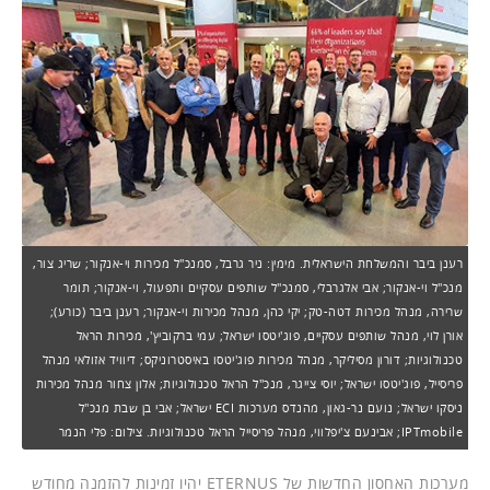
רענן ביבר והמשלחת הישראלית. מימין: ניר גרבל, סמנכ"ל מכירות וי-אנקור; שריג צור,
מנכ"ל וי-אנקור; אבי אלגרבלי, סמנכ"ל שותפים עסקיים ותפעול, וי-אנקור; תומר
שרירה, מנהל מכירות דטה-טק; יקי כהן, מנהל מכירות וי-אנקור; רענן ביבר (כורע);
אורן לוי, מנהל שותפים עסקיים, פוג'יטסו ישראל; עמי ברקוביץ', מכירות הראל
טכנולוגיות; דורון מסיליקר, מנהל מכירות פוג'יטסו באיסטרוניקס; דיוויד אזולאי מנהל
פריסייל, פוג'יטסו ישראל; יוסי צייגר, מנכ"ל הראל טכנולוגיות; אלון צחור מנהל מכירות
ניסקו ישראל; נועם נר-גאון, מהנדס מערכות ECI ישראל; אבי בן שבת מנכ"ל
IPTmobile; אבינעם צ'יפלווי, מנהל פריסייל הראל טכנולוגיות. צילום: פלי הנמר
מערכות האחסון החדשות של ETERNUS יהיו זמינות להזמנה מחודש