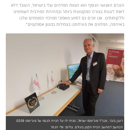
הגורם האנושי הנוסף הוא הצוות המדהים שלי בישראל, העובד ללא
לאות לענות בצורה המקצועית ביותר ובמהירות המירבית לשותפינו
וללקוחותינו. אנו זוכים גם לסיוע מאסיבי ממרכזי המומחים שלנו
באירופה, המלווים את פעילותנו בצמידות במגוון אספקטים".
רענן ביבר, מנכ"ל פוג'יטסו ישראל, מניח ידו על הנייח הננסי של פוג'יטסו G558
הנחשב למחשב הנייח הקטן בעולם. צילום: פלי הנמר