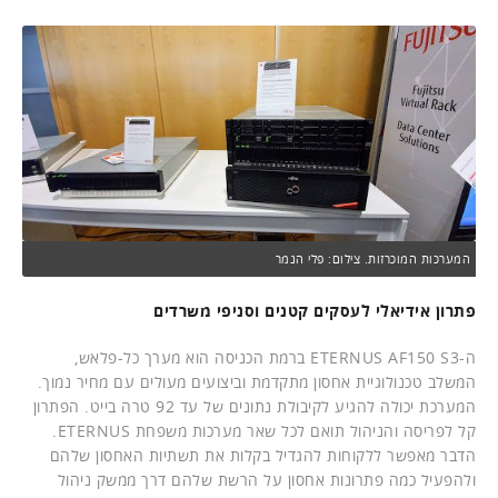
המערכות המוכרזות. צילום: פלי הנמר
פתרון אידיאלי לעסקים קטנים וסניפי משרדים
ה-ETERNUS AF150 S3 ברמת הכניסה הוא מערך כל-פלאש,
המשלב טכנולוגיית אחסון מתקדמת וביצועים מעולים עם מחיר נמוך.
המערכת יכולה להגיע לקיבולת נתונים של עד 92 טרה בייט. הפתרון
קל לפריסה והניהול תואם לכל שאר מערכות משפחת ETERNUS.
הדבר מאפשר ללקוחות להגדיל בקלות את תשתיות האחסון שלהם
ולהפעיל כמה פתרונות אחסון על הרשת שלהם דרך ממשק ניהול