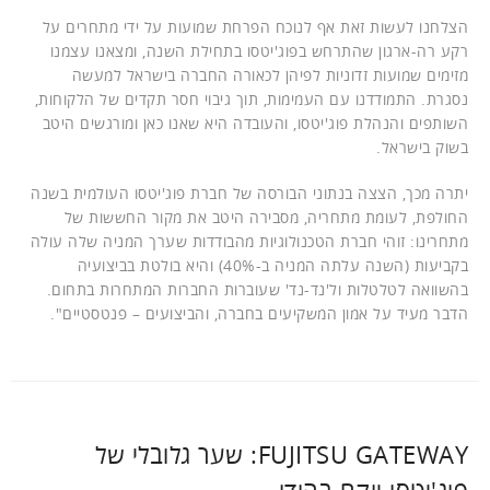
הצלחנו לעשות זאת אף לנוכח הפרחת שמועות על ידי מתחרים על
רקע רה-ארגון שהתרחש בפוג'יטסו בתחילת השנה, ומצאנו עצמנו
מזימים שמועות זדוניות לפיהן לכאורה החברה בישראל למעשה
נסגרת. התמודדנו עם העמימות, תוך גיבוי חסר תקדים של הלקוחות,
השותפים והנהלת פוג'יטסו, והעובדה היא שאנו כאן ומורגשים היטב
בשוק בישראל.
יתרה מכך, הצצה בנתוני הבורסה של חברת פוג'יטסו העולמית בשנה
החולפת, לעומת מתחריה, מסבירה היטב את מקור החששות של
מתחרינו: זוהי חברת הטכנולוגיות מהבודדות שערך המניה שלה עולה
בקביעות (השנה עלתה המניה ב-40%) והיא בולטת בביצועיה
בהשוואה לטלטלות ול'נד-נד' שעוברות החברות המתחרות בתחום.
הדבר מעיד על אמון המשקיעים בחברה, והביצועים – פנטסטיים".
FUJITSU GATEWAY: שער גלובלי של
פוג'יטסו יוקם בהודו