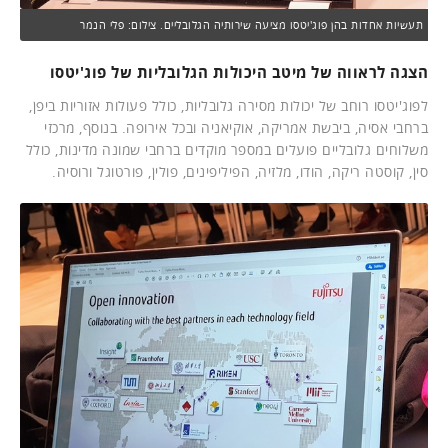
תעשיות אחדות בהן פוג'יטסו מציעה שירותיה הגלובליים. צילום: פלי הנמר
הצגה לראווה של מיטב היכולות הגלובליות של פוג'יטסו
לפוג'יטסו רוחב של יכולות מסירה גלובליות, כולל פעולות אזוריות ביפן,
ברחבי אסיה, ביבשת אמריקה, אוקיאניה ובכל אירופה. בנוסף, מרכזי
משלוחים גלובליים פועלים במספר מוקדים ברחבי שמונה מדינות, כולל
סין, קוסטה ריקה, הודו, מלזיה, הפיליפינים, פולין, פורטוגל ורוסיה.