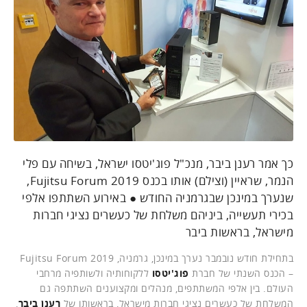
כך אמר רענן ביבר, מנכ"ל פוג'יטסו ישראל, בשיחה עם פלי
הנמר, שראיין (וצילם) אותו בכנס Fujitsu Forum 2019,
שנערך במינכן שבגרמניה החודש ● באירוע השתתפו אלפי
בכירי תעשייה, ביניהם משלחת של כעשרים נציגי חברות
מישראל, בראשות ביבר
בתחילת חודש נובמבר נערך במינכן, גרמניה, Fujitsu Forum 2019
– הכנס השנתי של חברת
פוג'יטסו
ללקוחותיה ולשותפיה מרחבי
העולם. בין אלפי המשתתפים, מנהלים ומקצוענים השתתפה גם
המשלחת של כעשרים נציגי חברות מישראל, בראשותו של
רענן ביבר
,