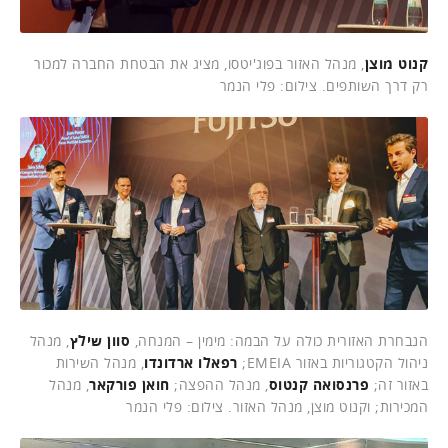
קנוט מוצן
, מנהל האזור בפוג'יטסו, מציג את הבטחת החברה למכור
רק דרך השותפים. צילום: פלי הנמר
הנבחרת האזורית כולה על הבמה: מימין – המנחה,
סוון שילץ
, מנהל
ניהול הקטגוריות באזור EMEIA;
רפאלו ארדונדו
, מנהל השירות
באזור זה;
פרנסואה קנטוס
, מנהל ההפצה;
חואן פורקאר
, מנהל
המכירות; וקנוט מוצן, מנהל האזור. צילום: פלי הנמר