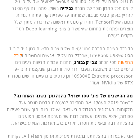
ה-DLU פותח על ידי פוג'יטסו והוא מאפשר ביצועים של עד פי 20
לוואט מכל פתרון מוכר של חברת
נבידיה
בשוק. פתרון זה אף מסוגל
להריץ באופן טבעי סביבות שפותחו על ספריית קוד פתוח ללמידת
מכונה TensorFlow. זוהי רק סנונית ראשונה שהוכרזה מתוך שלל
מוצרים ופתרונות בתחום שיאפשרו ביצועי Deep learning חסרי
תקדים בעולם.
בד בבד הציגה החברה מגוון עצום של מוצרים חדשים כגון נייד 2 ב-1
מסוג LifeBook U939x, שנבדק גם על ידי אנשים ומחשבים ו
קיבל
מחמאות
מפי הכתב
צבי קצבורג
, תחנות עבודה חדשות לעיבודים
גרפיים כבדים משובצות מעבדי דור 10, והדובדבן שבקצפת הינו i9-
10980XE Extreme processor וכן כרטיסים גרפיים חדשים מסדרת
RTX של NVidia, ועוד".
מה ההישגים של פוג'יטסו ישראל בהנהגתך בשנה האחרונה?
"
בשנת 2019 העמקנו את החדירה למערכות הדטה סנטר אצל
הלקוחות והארגונים מהגדולים בישראל. יש לנו כיום, תוך שנות פעילות
ספורות, אלפי שרתים ועשרות רבות של מערכות אחסון הפועלים
בהצלחה רבה ובאמינות חסרת תקדים בלב מערכות המידע בישראל.
אני גא במיוחד בהצלחתנו במכירות מערכות אחסון All Flash. לקוחות