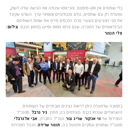
בלי שותפים אין אקו-סיסטם. פוג'יטסו שינתה את הגישה שלה לשוק,
ופועלת רק עם שותפים, כולם טכנולוגיים ומוסיפי ערך. השלט שקיבל
את פני המגיעים בשערי מרכז הכנסים פירט את שמות השותיפם
הבינלאומיים של החברה, שגם פרסו חסות וסייעו במימון הכנס.
צילום:
פלי הנמר
בתמונה שלמעלה ניתן לראות נציגים מובחרים של השותפים
הישראליים שנכחו בכנס. מצולמים בה, מימין:
ניר גרבל
, סמנכ"ל
המכירות של
ווי אנקור
;
שריג צור
, מנכ"ל החברה;
אבי אלגרבלי
,
סמנכ"ל שותפים עסקיים ותפעול בה;
תומר שרירה
, מנהל המכירות