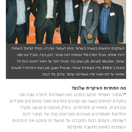
השחקנים הראשיים בעשייה בישראל, מימין לשמאל: אורן לוי, מנהל הצ'אנל בישראל;
דיוויד אזולאי, מנהל הפרה-סייל ומומחה דטה סנטר; רענן ביבר, מנכ"ל פוג'יטסו
ישראל; Knuth Mozlen, סגן נשיא בכיר ומנהל העל של האזור המונה מעל 70
ארצות ב-EMEA, אליו משתייכת ישראל; Juan Procar, סגן נשיא המדווח ל-Knuth
ואחראי על תת-האזור אליו משתייכת ישראל. צילום: פלי הנמר
מה התחרות העיקרית שלכם?
"
האתגר האמיתי הניצב בפנינו הוא השמרנות היתרה שבה אנו
נתקלים לעיתים כאשר אנו מציגים פתרונות סופר-מתקדמים ומובילים
טכנולוגית, ובמחירים תחרותיים. בחלק מהמקרים פגשנו מקבלי
החלטות המסתייגים משינויים ומפריצות גבול של המוכר להם.
לשמחתי, פעמים רבות התגברנו על מכשול זה והפגנו את היתרונות
הטמונים באימוץ מחשבה מתקדמת.