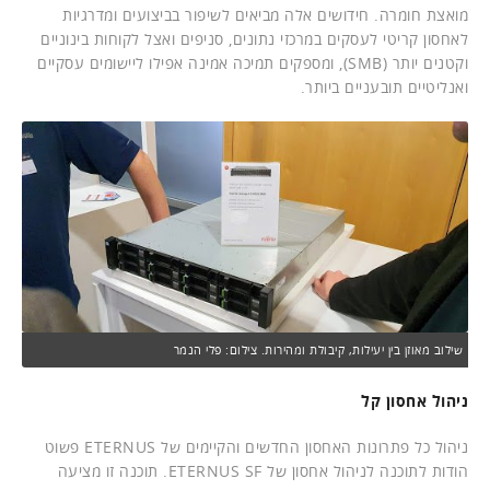
מואצת חומרה. חידושים אלה מביאים לשיפור בביצועים ומדרגיות
לאחסון קריטי לעסקים במרכזי נתונים, סניפים ואצל לקוחות בינוניים
וקטנים יותר (SMB), ומספקים תמיכה אמינה אפילו ליישומים עסקיים
ואנליטיים תובעניים ביותר.
שילוב מאוזן בין יעילות, קיבולת ומהירות. צילום: פלי הנמר
ניהול אחסון קל
ניהול כל פתרונות האחסון החדשים והקיימים של ETERNUS פשוט
הודות לתוכנה לניהול אחסון של ETERNUS SF. תוכנה זו מציעה