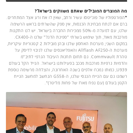
מה המוצרים המובילים שאתם משווקים בישראל?
"
הפורטפוליו של פוג'יטסו עשיר ורחב, שאין לו אח ורע אצל המתחרים.
ברם אם לנתח מבחינת הכנסות, אין ספק שהשרתים בראש הרשימה
שלנו, עם למעלה מ-50% ממכירות החברה בישראל. יש לנו התקנות
מורכבות מאוד, תוך שימוש בשרתי "ספינת הדגל" שלנו ה-CX400.
במקום השני, מערכות האחסון שלנו ובהן מובילות 2 קטגוריות עיקריות,
מערכות ה-Allflash AF250 והאפליאנסים שלנו לגיבוי לדיסק על
טהרת Commvault. גם תחום תחנות העיבוד הגרפי לתיב"מ
והדמיות גרפיות מורכבות מככב בפעילותנו בישראל. הנייד הקל בעולם
U939, כמותו נמכרו אלפים בשנה האחרונה, והצלחה מרשימה נוספת
רשמנו גם עם הנייח הננסי שלנו, ה-G558 הנחשב למחשב הנייח
הקטן בעולם (עם נפח מארז של פחות מליטר)".