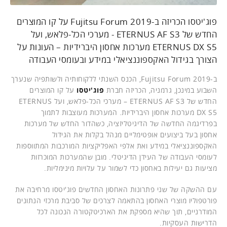
פוג'יטסו הכריזה ב-Fujitsu Forum 2019 על קו המוצרים
החדש של ETERNUS AF S3 - מערכי הכל-פלאש, ועל
ETERNUS DX S5 מערכות אחסון היברידיות – העונות על
הצורך בגידול האקספוננציאלי במידע ובעומסי העבודה
ב-Fujitsu Forum 2019, הכנס השנתי ללקוחותיה ולשותפיה שנערך
השבוע במינכן, גרמניה, הכריזה חברת
פוג'יטסו
על קו המוצרים
החדש של ETERNUS AF S3 – מערכי הכל-פלאש, ועל ETERNUS
DX S5 מערכות אחסון היברידיות. המערכות מעוצבות לתמוך
בפרדיגמה החדשה של הדיגיטליזציה, כשהדור החדש של מערכות
אחסון בעל ביצועים אופטימליים מנהל בקלות את הגידול
האקספוננציאלי במידע ואת אלפי האפליקציות המורכבות המתווספות
לעומסי העבודה של העידן הדיגיטלי. מובן שהמערכות המוכרזות
מציעות גם יעילות באחסון כדי לשמור על עלויות מינימליות.
עם ההשקה של שני פתרונות האחסון החדשים פוג'יטסו מרחיבה את
פורטפוליו מוצרי האחסון בהתאמה לצרכים של סביבת מרכזי הנתונים
המודרניים, תוך שהיא מספקת את הארכיטקטורה הנכונה לכל
הדרישות העסקיות.