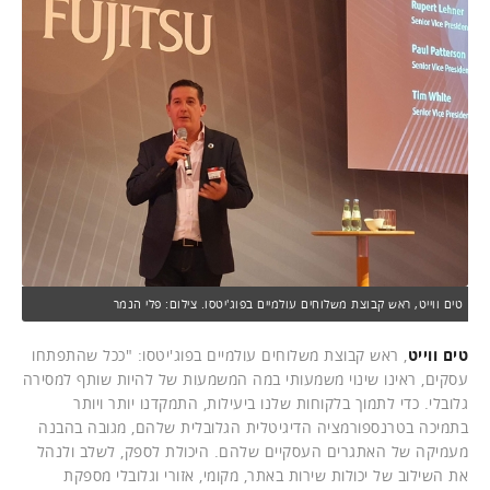
טים ווייט, ראש קבוצת משלוחים עולמיים בפוג'יטסו. צילום: פלי הנמר
טים ווייט
, ראש קבוצת משלוחים עולמיים בפוג'יטסו: "ככל שהתפתחו
עסקים, ראינו שינוי משמעותי במה המשמעות של להיות שותף למסירה
גלובלי. כדי לתמוך בלקוחות שלנו ביעילות, התמקדנו יותר ויותר
בתמיכה בטרנספורמציה הדיגיטלית הגלובלית שלהם, מגובה בהבנה
מעמיקה של האתגרים העסקיים שלהם. היכולת לספק, לשלב ולנהל
את השילוב של יכולות שירות באתר, מקומי, אזורי וגלובלי מספקת