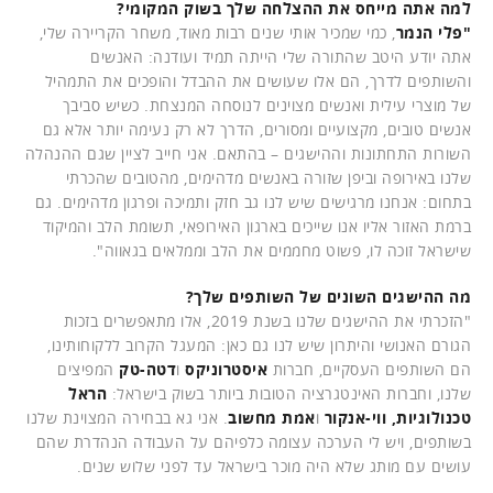
למה אתה מייחס את ההצלחה שלך בשוק המקומי?
"
פלי הנמר
, כמי שמכיר אותי שנים רבות מאוד, משחר הקריירה שלי,
אתה יודע היטב שהתורה שלי הייתה תמיד ועודנה: האנשים
והשותפים לדרך, הם אלו שעושים את ההבדל והופכים את התמהיל
של מוצרי עילית ואנשים מצוינים לנוסחה המנצחת. כשיש סביבך
אנשים טובים, מקצועיים ומסורים, הדרך לא רק נעימה יותר אלא גם
השורות התחתונות וההישגים – בהתאם. אני חייב לציין שגם ההנהלה
שלנו באירופה וביפן שזורה באנשים מדהימים, מהטובים שהכרתי
בתחום: אנחנו מרגישים שיש לנו גב חזק ותמיכה ופרגון מדהימים. גם
ברמת האזור אליו אנו שייכים בארגון האירופאי, תשומת הלב והמיקוד
שישראל זוכה לו, פשוט מחממים את הלב וממלאים בגאווה".
מה ההישגים השונים של השותפים שלך?
"הזכרתי את ההישגים שלנו בשנת 2019, אלו מתאפשרים בזכות
הגורם האנושי והיתרון שיש לנו גם כאן: המעגל הקרוב ללקוחותינו,
הם השותפים העסקיים, חברות
איסטרוניקס
ו
דטה-טק
המפיצים
שלנו, וחברות האינטגרציה הטובות ביותר בשוק בישראל:
הראל
טכנולוגיות, ווי-אנקור
ו
אמת מחשוב
. אני גא בבחירה המצוינת שלנו
בשותפים, ויש לי הערכה עצומה כלפיהם על העבודה הנהדרת שהם
עושים עם מותג שלא היה מוכר בישראל עד לפני שלוש שנים.