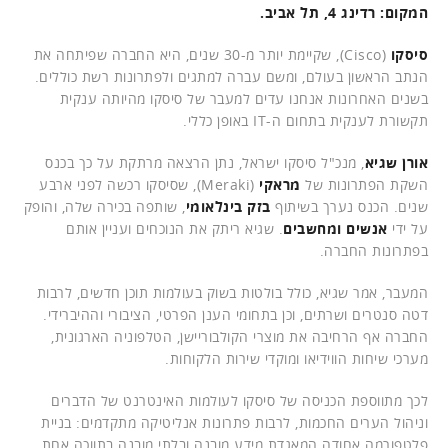
המקום: רדינג 4, תל אביב.
סיסקו
(Cisco), שקיימת יותר מ-30 שנים, היא החברה שפיתחה את
הנתב הראשון בעולם, ומשם עברה למתגים ולפתרונות רשת כוללים.
בשנים האחרונות אנחנו עדים למעבר של סיסקו מהיותה ענקית
תקשורת לענקית בתחום ה-IT באופן כללי.
אורן שגיא
, מנכ"ל סיסקו ישראל, נתן הרצאה מרתקת על כך בכנס
השקת הפתרונות של
מראקי
(Meraki), שסיסקו רכשה לפני ארבע
שנים. הכנס נערך בשיתוף
בזק בינלאומי
, שותפה בכירה שלה, והופק
על ידי
אנשים ומחשבים
. שגיא ריתק את הנוכחים ועניין אותם
בפתרונות החברה.
המעבר, אמר שגיא, כולל בולטות בשוק בעולמות תוכן חדשים, לרבות
דטה סנטרים ושרתים, וכן בתחומי הענן הפרטי, הציבורי וההיברידי.
החברה אף הרחיבה את מוצרי הקולבוריישן, הטלפוניה הארגונית,
מערכי שיחות הווידיאו ומוקדי שירות הלקוחות.
לכך מתווספת הכניסה של סיסקו לעולמות האינטרנט של הדברים
וניהול הערים החכמות, לרבות פתרונות אנליטיקה מתקדמים: בניית
פלטפורמה אחודה המאגדת מידע מובנה ובלתי מובנה בתווכה אחת.