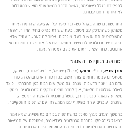
לתפקידם בגלל כישוריהם, כאשר הדבר המשמעותי הוא שהמוגבלות
לא היוותה חסם עבורם.
התרגשות נרשמה בקהל כש-וגנר סיפר על הפציעה שהותירה אותו
משותק כשהתרסק עם מטוסו, בעת ששירת כטייס בחיל האוויר. "18%
מהאוכלוסייה הם אנשים בעלי מוגבלות. אסור לנו לאפשר עתיד שלא
יהיה נגיש טכנולוגית לחמישית מתושבי ישראל. אם ניצור מחויבות מצד
ארגונים, כדור השלג ירתום את כולם למטרה", אמר.
"כוח אדם מגוון יוצר חדשנות"
אורן שגיא
, מנכ"ל
סיסקו
(Cisco) ישראל, ציין ש-"אנחנו, בסיסקו,
מסתכלים פנימה, ורואים צורך חשוב בגיוון כוח האדם ובהכלה. כוח
אדם מגוון יוצר חדשנות. אנחנו גם משקיעים רבות בפן החברתי – כיצד
לשלב אוכלוסיות חלשות, איך לחבר חולים ונזקקים לטכנולוגיה. סיסקו
משקיעה מאמץ טכנולוגי רב, למשל בתוכנית להאצת הדיגיטציה,
שאנחנו עובדים עליה בשיתוף עם הממשלה ועם שותפינו העסקיים".
בהמשך הערב נערך פאנל בהשתתפות בכירים בתעשייה. שגיא אמר
בפאנל כי "סיסקו, כחברה טכנולוגית בינלאומית, מסתכלת על הנגישות
וההנגשה הטכנולוגיות הן מבחינה תעסוקתית פנים ארגונית והן