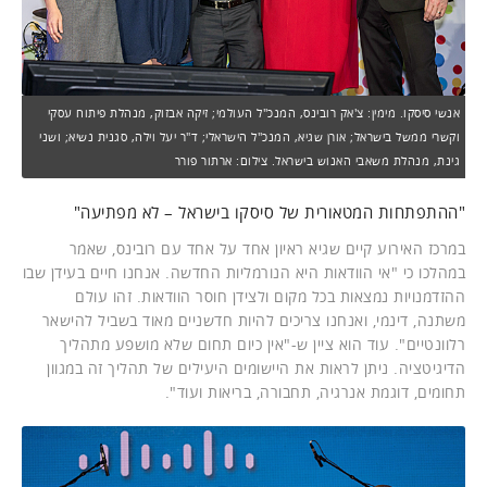
אנשי סיסקו. מימין: צ'אק רובינס, המנכ"ל העולמי; זיקה אבזוק, מנהלת פיתוח עסקי
וקשרי ממשל בישראל; אורן שגיא, המנכ"ל הישראלי; ד"ר יעל וילה, סגנית נשיא; ושני
גינת, מנהלת משאבי האנוש בישראל. צילום: ארתור פורר
"ההתפתחות המטאורית של סיסקו בישראל – לא מפתיעה"
במרכז האירוע קיים שגיא ראיון אחד על אחד עם רובינס, שאמר
במהלכו כי "אי הוודאות היא הנורמליות החדשה. אנחנו חיים בעידן שבו
ההזדמנויות נמצאות בכל מקום ולצידן חוסר הוודאות. זהו עולם
משתנה, דינמי, ואנחנו צריכים להיות חדשניים מאוד בשביל להישאר
רלוונטיים". עוד הוא ציין ש-"אין כיום תחום שלא מושפע מתהליך
הדיגיטציה. ניתן לראות את היישומים היעילים של תהליך זה במגוון
תחומים, דוגמת אנרגיה, תחבורה, בריאות ועוד".