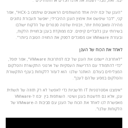
יבמ. זאת, מבלי לשנות את ארגז הכלים או התהליכים".
"הענן של יבמ יהיה אחד מהשותפים הראשונים שיתמכו ב-HCX", אמר
קני, "דבר שיפשט את אימוץ הענן ההיברידי, יאפשר תעבורת נתונים
מהירה ומאובטחת יותר, ויבטיח שדטה סנטרים של הלקוח ישולבו
בשירותי ענן גלובליים קיימים. יבמ ממוקדת בענן ובחוויית הלקוח,
ובעזרת VMware אנו מסוגלים לספק את החוויה הטובה ביותר".
לאחד את הכוח של הענן
"לאחרונה יישמנו את הענן של יבמ לפתרונות VMware", אמר ימפל,
"כדי להתמודד עם הדרישות העסקיות של ארגוני התקשורת והטלקום
המצליחים בעולם. האתגר שלנו הוא לעזור ללקוחות בענף התקשורת
והטלקום במסע שלהם לענן".
"אימצנו אסטרטגיות IT חדשניות כדי לאפשר לא רק תזוזה של תשתית
ענן, אלא גם חדשנות בענן ושינוי. השותפות בין יבמ ל-VMware
מאפשרת לנו לאחד את הכוח של הענן עם סביבות ה-VMware של
הלקוחות שלנו".