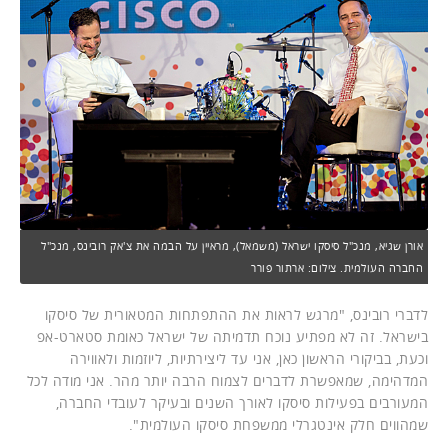
אורן שגיא, מנכ"ל סיסקו ישראל (משמאל), מראיין על הבמה את צ'אק רובינס, מנכ"ל
החברה העולמית. צילום: ארתור פורר
לדברי רובינס, "מרגש לראות את ההתפתחות המטאורית של סיסקו
בישראל. זה לא מפתיע נוכח תדמיתה של ישראל כאומת סטארט-אפ
וכעת, בביקורי הראשון כאן, אני עד ליצירתיות, ליוזמות ולאווירה
המדהימה, שמאפשרת לדברים לצמוח הרבה יותר מהר. אני מודה לכל
המעורבים בפעילות סיסקו לאורך השנים ובעיקר לעובדי החברה,
שמהווים חלק אינטגרלי ממשפחת סיסקו העולמית".