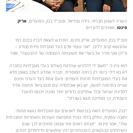
השרה לשוויון חברתי, גילה גמליאל, ומנכ"ל בנק הפועלים,
אריק
פינטו
, מאזינים לדוברים.
מנכ"ל בנק הפועלים, אריק פינטו, התרגש לשאת דבריו בכנס, כמי
שהנושא קרוב לליבו. "אני עצמי אדם בעל מוגבלות פיזית (צולע –
פ"ה) ואני מכיר על בשרי את חשיבותה העצומה של ההנגשה", אמר.
הוא ציין כי "חשוב לי להדגיש שהרווח בשילוב בעלי מוגבלויות בחברה
לא בא לידי ביטוי רק ברמה המוסרית. חברה שתדע לשלב באופן מלא
את בעלי המוגבלויות תרוויח פעמיים: פעם אחת בצד הערכי ופעם
שנייה בתרומה למשק. יש כאן אוכלוסייה עם פוטנציאל תרומה אדיר
למדינת ישראל וככל שחלקים גדולים יותר ממנה ייכנסו למעגל
העבודה, כך המדינה תצא נשכרת".
"בנק הפועלים רואה בנגישות לאנשים עם מוגבלויות נושא מהותי
וחובה עסקית, כחלק בלתי נפרד מתפישת השירות והאחריות החברתית
שלו", אמר פינטו. "אנחנו רואים את עצמנו מחויבים לכך שגם
השירותים הבנקאיים הטכנולוגיים יהיו שימושיים וידידותיים לכולם,