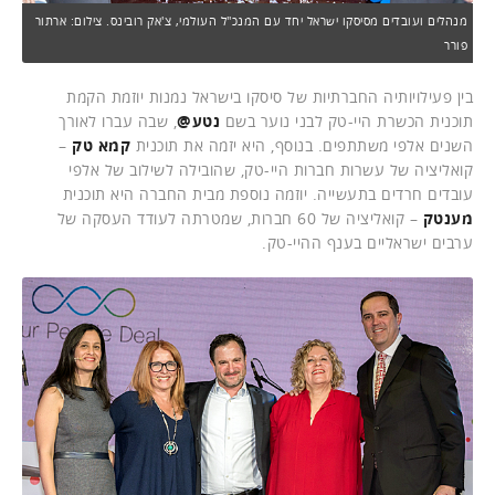
מנהלים ועובדים מסיסקו ישראל יחד עם המנכ"ל העולמי, צ'אק רובינס. צילום: ארתור
פורר
בין פעילויותיה החברתיות של סיסקו בישראל נמנות יוזמת הקמת
תוכנית הכשרת היי-טק לבני נוער בשם
נטע@
, שבה עברו לאורך
השנים אלפי משתתפים. בנוסף, היא יזמה את תוכנית
קמא טק
–
קואליציה של עשרות חברות היי-טק, שהובילה לשילוב של אלפי
עובדים חרדים בתעשייה. יוזמה נוספת מבית החברה היא תוכנית
מענטק
– קואליציה של 60 חברות, שמטרתה לעודד העסקה של
ערבים ישראליים בענף ההיי-טק.