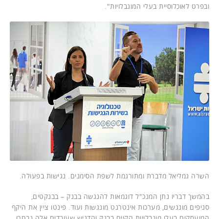
ובפרט לאוכלוסיית בעלי המוגבלויות".
השרה גמליאל מדברת ומתורגמת לשפת הסימנים. נגישות בפעולה.
בהמשך דבריו נתן המנכ"ל דוגמאות להנגשה בבנק – בבנקטים,
סניפים מונגשים, מערכות אינטרנט מונגשות ועוד. פינטו ציין את היקף
המועסקים בעלי מוגבלויות הקיים בבנק והדגיש שעובדים אלה נבחרו