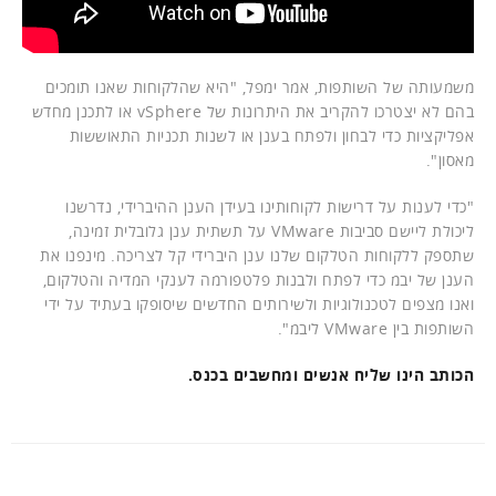
משמעותה של השותפות, אמר ימפל, "היא שהלקוחות שאנו תומכים
בהם לא יצטרכו להקריב את היתרונות של vSphere או לתכנן מחדש
אפליקציות כדי לבחון ולפתח בענן או לשנות תכניות התאוששות
מאסון".
"כדי לענות על דרישות לקוחותינו בעידן הענן ההיברידי, נדרשנו
ליכולת ליישם סביבות VMware על תשתית ענן גלובלית זמינה,
שתספק ללקוחות הטלקום שלנו ענן היברידי קל לצריכה. מינפנו את
הענן של יבמ כדי לפתח ולבנות פלטפורמה לענקי המדיה והטלקום,
ואנו מצפים לטכנולוגיות ולשירותים החדשים שיסופקו בעתיד על ידי
השותפות בין VMware ליבמ".
הכותב הינו שליח אנשים ומחשבים בכנס.