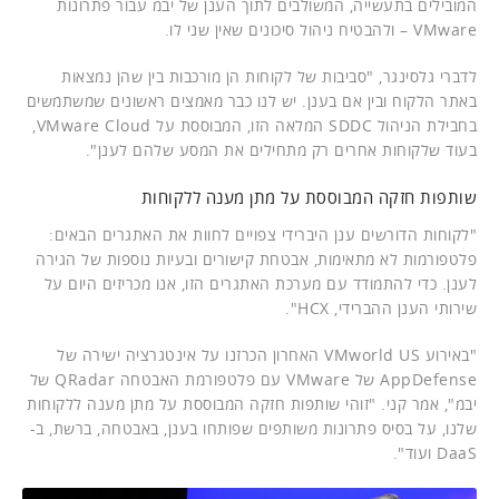
המובילים בתעשייה, המשולבים לתוך הענן של יבמ עבור פתרונות
VMware – ולהבטיח ניהול סיכונים שאין שני לו.
לדברי גלסינגר, "סביבות של לקוחות הן מורכבות בין שהן נמצאות
באתר הלקוח ובין אם בענן. יש לנו כבר מאמצים ראשונים שמשתמשים
בחבילת הניהול SDDC המלאה הזו, המבוססת על VMware Cloud,
בעוד שלקוחות אחרים רק מתחילים את המסע שלהם לענן".
שותפות חזקה המבוססת על מתן מענה ללקוחות
"לקוחות הדורשים ענן היברידי צפויים לחוות את האתגרים הבאים:
פלטפורמות לא מתאימות, אבטחת קישורים ובעיות נוספות של הגירה
לענן. כדי להתמודד עם מערכת האתגרים הזו, אנו מכריזים היום על
שירותי הענן ההברידי, HCX".
"באירוע VMworld US האחרון הכרזנו על אינטגרציה ישירה של
AppDefense של VMware עם פלטפורמת האבטחה QRadar של
יבמ", אמר קני. "זוהי שותפות חזקה המבוססת על מתן מענה ללקוחות
שלנו, על בסיס פתרונות משותפים שפותחו בענן, באבטחה, ברשת, ב-
DaaS ועוד".