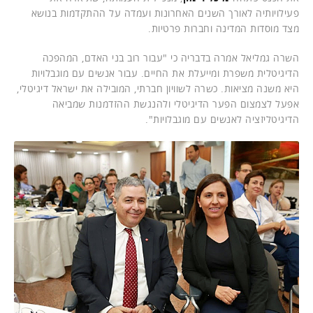
פעילויותיה לאורך השנים האחרונות ועמדה על ההתקדמות בנושא
מצד מוסדות המדינה וחברות פרטיות.
השרה גמליאל אמרה בדבריה כי "עבור רוב בני האדם, המהפכה
הדיגיטלית משפרת ומייעלת את החיים. עבור אנשים עם מוגבלויות
היא משנה מציאות. כשרה לשוויון חברתי, המובילה את ישראל דיגיטלי,
אפעל לצמצום הפער הדיגיטלי ולהנגשת ההזדמנות שמביאה
הדיגיטליזציה לאנשים עם מוגבלויות".