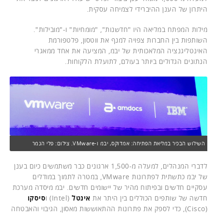
היתרון של הענן ההיברידי לצמיחה עסקית.
מילות המפתח במליאה היו "חדשנות", "מומחיות" ו-"מובילות".
השותפות בין החברות צפויה למנף את ווטסון, פלטפורמת
האינטליגנציה המלאכותית של יבמ, המציעה את אחד ממאגרי
הנתונים הגדולים ביותר בעולם, לתועלת הלקוחות.
השילוש הבכיר במליאת הפתיחה: אמדוקס, יבמ ו-VMware. צילום: פלי הנמר
לדברי המנהלים, למעלה מ-1,500 ארגונים כבר משתמשים כיום בענן
של יבמ כתשתית לפתרונות VMware, במטרה לתמוך במודלים
עסקיים חדשים ובפיתוח מהיר של יישומים חדשים. יבמ מיסדה מערכת
חדשה של שותפים הכוללים בין היתר את
אינטל
(Intel) ו
סיסקו
(Cisco), כדי לספק את פתרונות ההתאוששות מאסון, הגיבוי והאבטחה