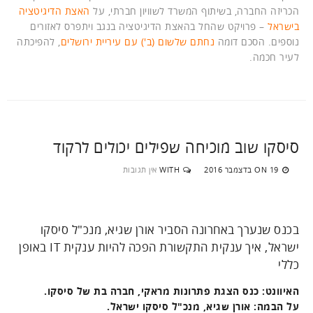
הכריזה החברה, בשיתוף המשרד לשוויון חברתי, על
האצת הדיגיטציה
בישראל
– פרויקט שהחל בהאצת הדיגיטציה בנגב ויתפרס לאזורים
נוספים. הסכם דומה
נחתם שלשום (ב') עם עיריית ירושלים
, להפיכתה
לעיר חכמה.
סיסקו שוב מוכיחה שפילים יכולים לרקוד
19 בדצמבר 2016
WITH
אין תגובות
ON
בכנס שנערך באחרונה הסביר אורן שגיא, מנכ"ל סיסקו
ישראל, איך ענקית התקשורת הפכה להיות ענקית IT באופן
כללי
האיוונט: כנס הצגת פתרונות מראקי, חברה בת של סיסקו.
על הבמה: אורן שגיא, מנכ"ל סיסקו ישראל.