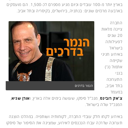
בארץ יותר מ-100 עובדים וכיום מגיע מספרם לכ-1,500. הם מועסקים
בארבעה מרכזים שונים: בנתניה, בירושלים, בקיסריה ובתל אביב.
החברה
ציינה מלאות
20 שנים
לפעילותה
בישראל
באירוע חגיגי
שקיימה
אתמול (ג')
בגני
התערוכה
בתל אביב,
הנמר בדרכים
במעמד
צ'אק רובינס
, מנכ"ל סיסקו, שעושה בימים אלה בארץ, ו
אורן שגיא
,
המנכ"ל שלה בישראל.
באירוע לקחו חלק עובדי החברה, לקוחותיה ושותפיה. במהלכו הוצגה
תערוכה שדרכה עברו הנכנסים לאירוע, שמציגה את הסיפור של סיסקו