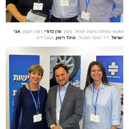
מאנשי עמותת נגישות ישראל. מימין:
ערן כדורי
, רואה חשבון;
אבי
ישראל
, יו"ר הוועד המנהל; ו
מיכל רימון
, המנכ"לית.