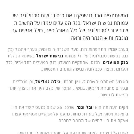
המשתתפים הרבים שפקדו את כנס נגישות טכנולוגית של
עמותת נגישות ישראל ובנק הפועלים עמדו על החשיבות
שבחיבור לטכנולוגיה של כלל האוכלוסייה, כולל אנשים עם
מוגבלויות ● הנמר היה וראה
בערב שכולו התרוממות רוח, מעל השגרה היומיומית, נערך אתמול (ב')
כנס נגישות טכנולוגית על ידי עמותת
נגישות ישראל
בשיתוף הנהלת
בנק הפועלים
. הכנס, שהתקיים במועדון בנק הפועלים בתל אביב, כלל
תערוכת מוצרי טכנולוגיה נגישה ומתחם התנסויות.
באירוע השתתפו השרה לשוויון חברתי,
גילה גמליאל
, וכן מנכ"לים
ובכירים מחברות מרכזיות במשק. המסר של כולם היה אחד: צריך יותר
רגישות לנגישות.
מקים העמותה הוא
יובל וגנר
, שלפני 26 שנים כמעט קיפד את חייו
בתאונת מסוק, אבל בעזרת כוחות כמעט על אנושיים אסף את עצמו
ושיקם את חייו לחיים של תרומה לחברה.
לפני כ-17 שנים, לאחר שהתרעם על חוסר תשומת לב והנגשה