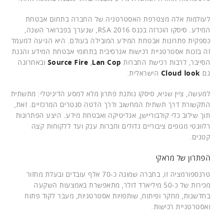
לעולמות אלה מצטרפת האסטרטגיה של החברה בתחום אבטחת
המידע. סיסקו הוכרזה בכנס 2016 RSA, שנערך בפברואר השנה,
כספקית פתרונות אבטחת המידע המובילה בעולם. היא הגיעה למעמד
זה בזכות אסטרטגיית רכישות אגרסיבית בתחומי אבטחת המידע והגנת
הסייבר, לרבות רכישת החברות
Lan Cop
,
Source Fire
ובאחרונה
גם
Cloud look
הישראלית.
למעשה, ציין שגיא, סיסקו נותנת פתרון מלא למסע הדיגיטלי: מתשתית
התקשורת דרך תשתית המחשוב ודרך הדטה סנטרים המרכזיים. זאת,
תוך שילוב כלי קולבוריישן, אנליטיקה ואבטחת מידע. היצע הפתרונות
רלוונטי מגופים ציבוריים גדולים וחברות ענק ועד ללקוחות קצה
קטנים.
הפתרון של מראקי
טרנספורמציה זו, בחברה שמונה כ-70 אלף עובדים ובעלת מחזור
מכירות של כ-50 מיליארד דולר, מתאפשרת באמצעות השקעה
בחדשנות, מחקר ופיתוח, שותפויות אסטרטגיות, מעבר לקוד פתוח
ואסטרטגיית רכישות.