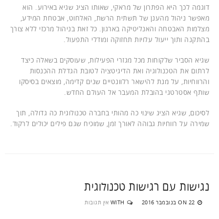
דוגמה לכך היא הפתרון של מראקי, שאותו הציג שגיא באירוע. הוא
מאפשר ניהול מהענן של תשתית הרשת, האלחוט, אבטחת המידע,
מצלמות האבטחה והאנליטיקה בארגון. כל זאת בניהול מרכזי ללא צורך
בהתקנה ותוך ייעול עלויות תחזוקה ומודלי התפעול.
שגיא הסביר שלקוחות מכל מגזרי הפעילות, שעוסקים בשאלה כיצד
לרתום את הטכנולוגיה ואת הדיגיטציה לטובת הגדלת ההכנסות
והרווחיות, על מנת להישאר רלוונטיים שנים קדימה, מוצאים בסיסקו
שותף אסטרטגי בהובלת המעבר אל העולם החדש.
לסיכום, שגיא הציג שינוי כה מהותי בחברה טכנולוגית כה גדולה, תוך
שמירה על רווחיות גבוהה לאורך זמן, שמוכיח שגם פילים יכולים לרקוד.
נגישות עם רגישות טכנולוגית
22 בנובמבר 2016
WITH
אין תגובות
ON