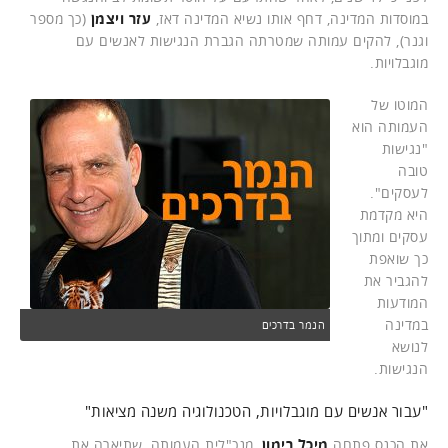
במוסדות המדינה, דחף אותו נשיא המדינה דאז,
עזר ויצמן
(כך מספר
וגנר), להקים עמותה שמטרתה הגברת הנגישות לאנשים עם
מוגבלויות.
המוטו של
העמותה הוא
"נגישות
טובה
לעסקים".
היא מקדמת
עסקים ומתוך
כך שואפת
להגביר את
המודעות
במדינה
הנמר בדרכים
לנושא
הנגישות.
"עבור אנשים עם מוגבלויות, הטכנולוגיה משנה מציאות"
את הכנס פתחה
מיכל רימון
, מנכ"לית העמותה, שתיארה את