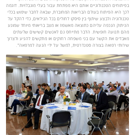
בפיתוחים הטכנולוגיים אותם היא מפתחת עבור בעלי מוגבלויות. דוגמה
לכך היא הפיתוח בעולם הבריאות המחוברת, שבאה לחבר שימוש בכלי
טכנולוגיה ולבצע שיתוף בין סיסקו לחולים בכל הגילאים, כדי להקל על
הניתוק הנכפה עליהם כתוצאה מאשפוז או מצב בריאותי מיוחד שמונע
מהם תנועה חופשית. הדבר מתייחס גם לאנשים קשישים שלעתים
מאבדים את הקשר עם בני משפחה רחוקים או מתקשים להגיע ולצרוך
שירותי רפואה בצורה סטנדרטית, למשל על ידי הגעה למרפאה".