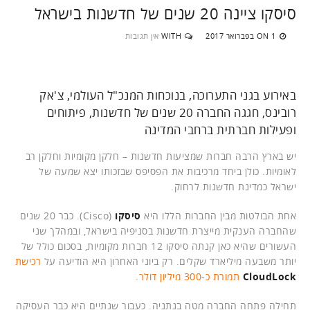
סיסקו ציינה 20 שנים של חדשנות בישראל
1 בפברואר 2017
WITH
אין תגובות
ON
באירוע בגני התערוכה, בנוכחות המנכ"ל העולמי, צ'אק
רובינס, חגגה החברה 20 שנים של חדשנות, פיתוחים
ופעילות חברתית ברחבי המדינה
יש בארץ הרבה חברות שמציעות חדשנות – חלקן מקומיות וחלקן רב
לאומיות. כולן ביחד מרכיבות את הפסיפס שבזכותו יצא שמעה של
ישראל כמדינת חדשנות לרחוק.
אחת הבולטות מבין החברות הללו היא
סיסקו
(Cisco). כבר 20 שנים
שהחברה הענקית מייצרת חדשנות בסניפיה בישראל, ובמהלך שני
העשורים שהיא כאן קנתה סיסקו 12 חברות מקומיות, בסכום כולל של
יותר משבעה מיליארד שקלים. רק ביוני האחרון היא הודיעה על
רכישת
CloudLock
תמורת כ-300 מיליון דולר
.
תחילה פתחה החברה מטה בנתניה. כעבור שנתיים היא כבר העסיקה