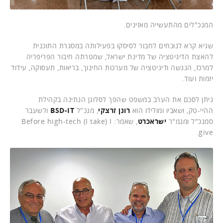
המנכ"לים מהתעשייה מאזינים.
שגיא קרא לנוכחים לחבור לסיסקו בפעילותה במסגרת התוכנית
להאצת הדיגיטציה של מדינת ישראל, שמטרתה חיבור הפריפריה
למרכז, הנגשה ודיגיטציה של מערכות החינוך, בריאות, תעסוקה, עידוד
יזמות ועוד.
ניתן לסכם את הערב במשפט שהפך לסלוגן הנתינה בקהילת
ההיי-טק, ושאביו ומולידו הוא
רונן זרצקי
, מנכ"ל
BSD-IT
ולשעבר
סמנכ"ל ומנמ"ר
ישראכרט
, שאמר: Before high-tech (I take) I
give.