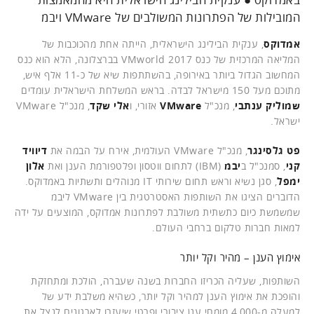
המובילות של הפתרונות המשולבים של VMware ויבמ
אמדוקס
, ענקית הבילינג הישראלית, הייתה אחת מהכוכבות של
המליאה המרכזית של כנס VMworld 2017 בברצלונה, הלא הוא כנס
המחשוב הגדול ביותר באירופה, בהשתתפות שיא של כ-11 אלף איש,
מתוכם מעל 150 מישראל לבדה. בראש המשלחת הישראלית עומדים
שמוליק ענתבי
, מנכ"ל
VMware
אזורי, ו
אלי שקד
, מנכ"ל VMware
ישראל.
פט גלסינגר
, מנכ"ל VMware העולמית, אירח על הבמה את
דיוויד
קני
, סמנכ"ל ב
יבמ
(IBM) לתחום ווטסון ופלטפורמת הענן ואת
אלון
ימפל
, סגן נשיא וראש תחום שירותי IT מנוהלים ותשתיות באמדוקס.
הדוברים הציגו את השותפות האסטרטגית בין VMware ליבמ
שמשמשת כיום כתשתית משולבת לפתרונות אמדוקס, המוצעים על ידה
למאות חברות טלקום ברחבי העולם.
אימוץ הענן – מהיר וקל יותר
השותפות, שעליה הכריזו החברות בשנה שעברה, הולכת ומתחזקת
והופכת את אימוץ הענן למהיר וקל יותר, כשהיא משלבת ידע של
למעלה מ-4,000 מומחי ענן ציבורי ופרטי שיעזרו לארגונים לנצל את