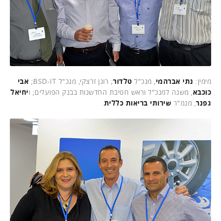
מימין:
נתי אברהמי
, מנכ"ל
טלדור
; רונן זרצקי, מנכ"ל BSD-IT;
אבי
כוכבא
, משנה למנכ"ל וראש חטיבת החדשנות בבנק הפועלים; ו
יחיאל
גפנר
, מנמ"ר
שירותי בריאות כללית
.