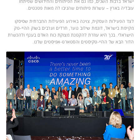
ישראל ברבות השנים, כמו גם את הפיתוחים והחידושים שפיתחו
עובדיה בארץ – עשרות פיתוחים שהניבו לה מאות פטנטים.
לצד הפעילות העסקית, צוינה באירוע הפעילות החברתית שסיסקו
מקיימת בישראל, דוגמת שילוב נוער, חרדים וערבים בשוק ההיי-טק
הישראלי. בכך היא עוזרת להקטנת מצוקת כוח האדם בענף ולהכשרת
הדור הבא של ההיי-טקיסטים והסטארט-אפיסטים שלנו.