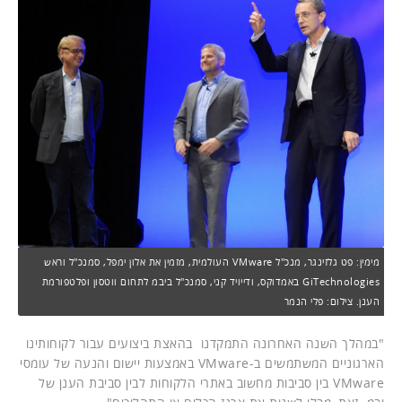
מימין: פט גלזינגר, מנכ"ל VMware העולמית, מזמין את אלון ימפל, סמנכ"ל וראש
GiTechnologies באמדוקס, ודייויד קני, סמנכ"ל ביבמ לתחום ווטסון ופלטפורמת
הענן. צילום: פלי הנמר
"במהלך השנה האחרונה התמקדנו בהאצת ביצועים עבור לקוחותינו
הארגוניים המשתמשים ב-VMware באמצעות יישום והנעה של עומסי
VMware בין סביבות מחשוב באתרי הלקוחות לבין סביבת הענן של