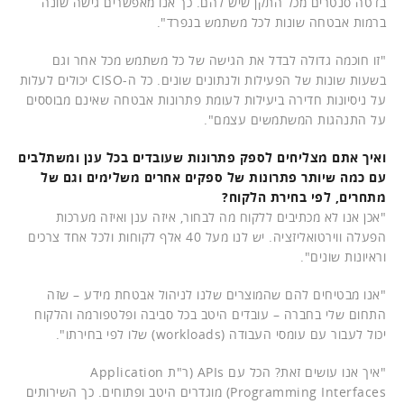
בדטה סנטרים מכל התקן שיש להם. כך אנו מאפשרים גישה שונה
ברמות אבטחה שונות לכל משתמש בנפרד".
"זו חוכמה גדולה לבדל את הגישה של כל משתמש מכל אחר וגם
בשעות שונות של הפעילות ולנתונים שונים. כל ה-CISO יכולים לעלות
על ניסיונות חדירה ביעילות לעומת פתרונות אבטחה שאינם מבוססים
על התנהגות המשתמשים עצמם".
ואיך אתם מצליחים לספק פתרונות שעובדים בכל ענן ומשתלבים
עם כמה שיותר פתרונות של ספקים אחרים משלימים וגם של
מתחרים, לפי בחירת הלקוח?
"אכן אנו לא מכתיבים ללקוח מה לבחור, איזה ענן ואיזה מערכות
הפעלה ווירטואליזציה. יש לנו מעל 40 אלף לקוחות ולכל אחד צרכים
וראיונות שונים".
"אנו מבטיחים להם שהמוצרים שלנו לניהול אבטחת מידע – שזה
התחום שלי בחברה – עובדים היטב בכל סביבה ופלטפורמה והלקוח
יכול לעבור עם עומסי העבודה (workloads) שלו לפי בחירתו".
"איך אנו עושים זאת? הכל עם APIs (ר"ת Application
Programming Interfaces) מוגדרים היטב ופתוחים. כך השירותים