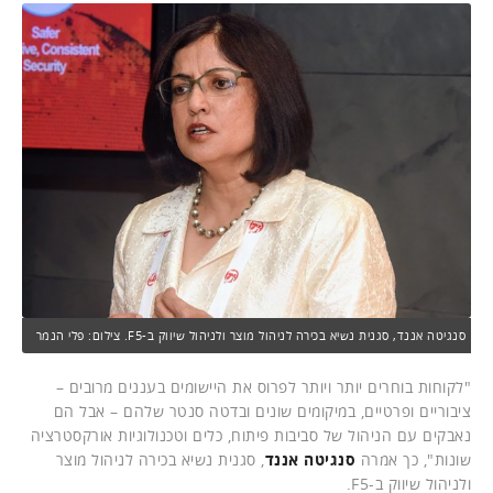
סנגיטה אננד, סגנית נשיא בכירה לניהול מוצר ולניהול שיווק ב-F5. צילום: פלי הנמר
"לקוחות בוחרים יותר ויותר לפרוס את היישומים בעננים מרובים –
ציבוריים ופרטיים, במיקומים שונים ובדטה סנטר שלהם – אבל הם
נאבקים עם הניהול של סביבות פיתוח, כלים וטכנולוגיות אורקסטרציה
שונות", כך אמרה
סנגיטה אננד
, סגנית נשיא בכירה לניהול מוצר
ולניהול שיווק ב-F5.