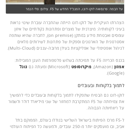
על הבמה: פרנסואה לוקו-דונו, המנכ"ל החדש של F5. צילום: פלי הנמר
הצהרתו העיקרית של לוקו-דונו הייתה שהחברה עוברת שינוי נראות
בעיני לקוחותיה: מיצרנית של מוצרים ופתרונות נקודתיים של איזון
עומסים ואבטחת מידע במתקן (on premise), לחברה שהיא שותפה
אסטרטגית של הארגונים וספקית של פתרונות לשירותים מלאים
לניהול אופטימלי של אפליקציות בעידן מרובה-עננים (Multi-Cloud).
בכנס הכריזה F5 על תמיכתה בשלוש פלטפורמות הענן המובילות:
אמזון
(Amazon),
מיקרוסופט
(Microsoft) ומעתה גם
גוגל
(Google).
לתמוך בלקוחות ובעובדים
לוקו-דונו גם הבטיח שתפקידו לתמוך בלקוחות ובעובדים כדי להמשיך
את צמיחתה של F5 המתקרבת למחזור של שני מיליארד דולר ולשמור
על ריווחיותה הגבוהה.
ל-F5 מרכז הפיתוח בישראל השלישי בגודלו בעולם, הממוקם בתל
אביב, ובו מועסקים יותר מ-250 עובדים, ולמעשה כל הפיתוח העולמי