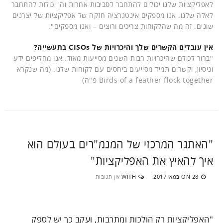
לאפליקציות שלנו יכולים להתחבר לסביבות אחרות והן יכולות להתחבר
לאלה שלנו. אנו מספקים אינטגרציה חזקה של אפליקציות של יצרנים
שונים. זה מה שהלקוחות צריכים ורוצים – ואנו מספקים".
אין עובדים הקשרים שלך והיכרויות של CISOs בתעשייה?
"ברור לכולם שהיכרויות רבות השנים מסייעות מאוד. אנו מחליפים ידע
וניסיון, וקשרים תמיד מסייעים ביחסים עם לקוחות שלנו. (מה שנקרא
Birds of a feather flock together פ"ה)
"האתגר המרכזי של המנמ"רים בעולם הוא
איך להאיץ את האפליקציות"
28 במאי 2017
WITH
אין תגובות
ON
"האפליקציות רק הולכות ומתרבות, ועקב כך יש לספק