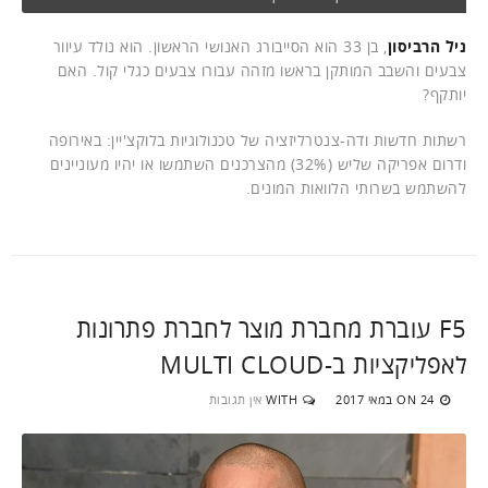
ניל הרביסון
, בן 33 הוא הסייבורג האנושי הראשון. הוא נולד עיוור
צבעים והשבב המותקן בראשו מזהה עבורו צבעים כגלי קול. האם
יותקף?
רשתות חדשות ודה-צנטרליזציה של טכנולוגיות בלוקצ'יין: באירופה
ודרום אפריקה שליש (32%) מהצרכנים השתמשו או יהיו מעוניינים
להשתמש בשרותי הלוואות המונים.
F5 עוברת מחברת מוצר לחברת פתרונות
לאפליקציות ב-MULTI CLOUD
24 במאי 2017
WITH
אין תגובות
ON