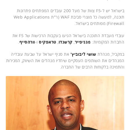
בישראל יש ל-F5 צוות של מעל 200 עובדים המפתחים פתרונות
תוכנה, למעשה כל מוצרי סביבת WAF (ר"ת Web Applications
Firewall) מפותחים בישראל.
עובדי מעבדת התוכנה בישראל הגיעו בעקבות הרכישות של F5 את
החברות המקומיות:
מגניפייר
,
קרשנדו
,
טראפקיס
ו-
וורהסייף
.
במקביל, מנהלת
שושי ליבוביץ'
את סניף ישראל על שבעת עובדיה
המנהלים את השותפים העסקיים שיחדיו מנהלים את השיווק, המכירות
והתמיכה בלקוחות הרבים של החברה.