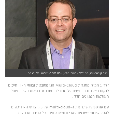
מייק קונוורטינו, סמנכ"ל אבוחת מידע ו-CISO F5. צילום: פלי הנמר
"לרוע המזל, מסגרות Multi-Cloud הנן מסובכות וצוותי ה-IT חייבים
לנקוט בצעדים הדרושים על מנת להתמודד עם האתגר של תפעול
העולמות המגוונים הללו.
עם פורטפוליו פתרונות ה-multi-cloud של F5, צוותי ה-IT יכולים
לספק שירותי יישומים עקביים ומאובטחים בכל סביבה הדרושה