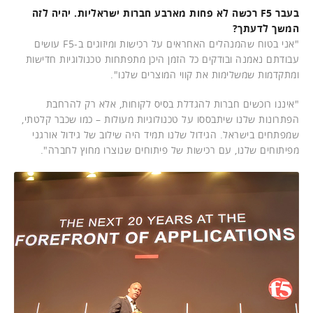
בעבר F5 רכשה לא פחות מארבע חברות ישראליות. יהיה לזה
המשך לדעתך?
"אני בטוח שהמנהלים האחראים על רכישות ומיזוגים ב-F5 עושים
עבודתם נאמנה ובודקים כל הזמן היכן מתפתחות טכנולוגיות חדישות
ומתקדמות שמשלימות את קווי המוצרים שלנו".
"איננו רוכשים חברות להגדלת בסיס לקוחות, אלא רק להרחבת
הפתרונות שלנו שיתבססו על טכנולוגיות מעולות – כמו שכבר קלטתי,
שמפתחים בישראל. הגידול שלנו תמיד היה שילוב של גידול אורגני
מפיתוחים שלנו, עם רכישות של פיתוחים שנוצרו מחוץ לחברה".