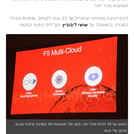
market מהיר יותר.
לכנס הגיעה משלחת ישראלית של 35 נציגי לקוחות, שותפים ומנהלי
החברה, בראשותה של
שושי ליבוביץ
, מנכ"לית הסניף המקומי
המוטו של F5: להיות מהיר יותר, חכם יותר ומאובטח יותר בסביבה מרובת-עננים.
צילום: פלי הנמר