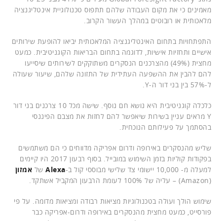
מאמינים כי את מקום העבודה שלהם תתפוס טכנולוגיית אינטליגנציה
מלאכותית או רובוטים במהלך העשור הקרוב.
התפתחויות בתחום האינטליגנציה המלאכותית יביאו להופעת שירותים
אישיים ותחזיות אישיות, לדוגמה בתחום הבריאות הקוגניטיבית. כמעט
מחצית (49%) מהצרכנים הנסקרים משתוקקים לשירותים שיסייעו
להם להבין את ההשפעה העתידית של התזונה שלהם, שיעור שעולה
ל-57% בין בני דור ה-Y.
כלכלה קוגניטיבית היא נושא חם נוסף. שישה מכל 10 צרכנים בני דור
Y מראים עניין בשירות שיאפשר להם לחזות את מצבם הפיננסי
בהסתמך על פעילותם הנוכחית.
שליש מהנסקרים באירופה ודרום אפריקה מדווחים כי הם משתמשים
בפקודות קוליות בזמן השימוש במובייל. בסוף רבעון 2017 היו קיימים
למעלה מ- 10,000 יישומי צד שלישי מבוססי קול ב-
Alexa
של
אמזון
(Amazon) – עליה של 100% לעומת הרבעון המקביל אשתקד.
שימוש הולך ועולה בטכנולוגיות מציאות רבודה ומציאות מדומה. על פי
פורסייט, כמעט מחצית מהנסקרים באירופה ודרום-אפריקה כבר