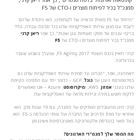
סמנכ"ל בכיר לפיתוח מוצרים ו-CTO של F5
"הייחוד של F5 מזווית הראייה של לקוחותינו, הוא היכולת שלהם
לעבוד עם מגוון שירותי האפליקציות שלנו בכל סביבת עבודה, כולל
בריבוי עננים של ספקי תשתיות ענן שונות", כך אמר
ריאן קרני
,
סמנכ"ל בכיר לפיתוח מוצרים ו-CTO של
F5
.
קרני רואיין בכנס השנתי F5 Agility 2017, שנערך בשבוע שעבר
בברצלונה.
לאחרונה, אמר, "הכרזנו על תמיכת שירותי האפליקציות שלנו גם
בפלטפורמת הענן של
גוגל
, GCP – כלומר יחד עם התמיכה הקיימת
שלנו בענני
אמזון
, AWS, ו
מיקרוסופט
, Azure – אנו מאפשרים
ללקוח חופש בחירה וניידות מלאה של האפליקציות שלו.
קרני הינו מהעובדים הוותיקים של החברה, עם 19 שנות ותק. הוא
אחראי על מפת הדרכים של החברה ועל צוותי ההנדסה ב-F5. הוא
בעל תואר בהנדסת אלקטרוניקה מאוניברסיטת וושינגטון.
מה המסר שלך למנמ"רי הארגונים?