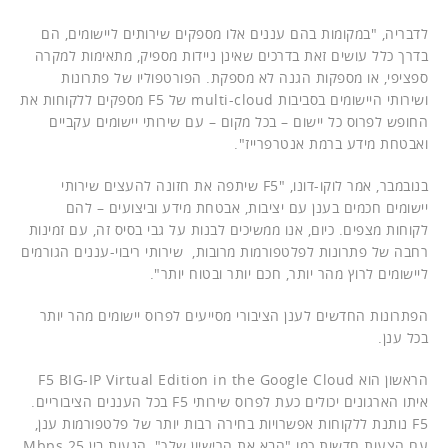
לדבריה, "במקומות בהם עננים אלו מספקים שירותים ליישומים, הם
בדרך כלל עושים זאת בדרכים שאינן ניידות מספיק, מתאימות למקרה
ספציפי, או מספקות הגנה לא מספקת. הפורטפוליו של פתרונות
ושירותי היישומים בסביבות multi-cloud של F5 מספקים ללקוחות את
החופש לפרוס כל יישום – בכל מקום – עם שירותי יישומים עקביים
ואבטחת מידע ברמת אנטרפרייז".
בנובמבר, אמר לוקו-דונו, "F5 שיתפה את חזונה להעצים שירותי
יישומים חכמים בענן עם יציבות, אבטחת מידע וביצועים – להם
לקוחות מצפים. כיום, אנו ממשיכים לבנות על גבי בסיס זה, עם זמינות
רחבה של פתרונות לפלטפורמות מרובות, שירותי ריבוי-עננים הגורמים
ליישומים לרוץ מהר יותר, חכם יותר ובטוח יותר".
הפתרונות החדשים לענן הציבורי מסייעים לפרוס יישומים מהר יותר
בכל ענן.
הראשון הוא F5 BIG-IP Virtual Edition in the Google Cloud
איתו הארגונים יכולים כעת לפרוס שירותי F5 בכל העננים הציבוריים.
F5 נותנת ללקוחות אפשרויות בחירה רבות יותר של פלטפורמות ענן,
עם הצעות חדשות כמו "הבא את הרישיון שלך", הנעות בין Mbps 25