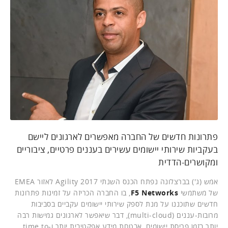
פתרונות חדשים של החברה מאפשרים לארגונים ליישם
בעקביות שירותי יישומים עשירים בעננים פרטיים, ציבוריים
ומקושרים-הדדית
אמש (ג') בברצלונה נפתח הכנס השנתי Agility 2017 לאזור EMEA
של משתמשי
F5 Networks
, בו החברה הכריזה על זמינות פתרונות
חדשים שתוכננו על מנת לספק שירותי יישומים עקביים בסביבות
מרובות-עננים (multi-cloud), דבר שיאפשר לארגונים גמישות רבה
יותר בזמן פריסת יישומים, אבטחת מידע אפקטיבית יותר ו-time to