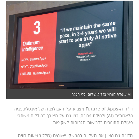
AI עומדת לפרוץ בגדול. צילום: פלי הנמר
דו"ח ה-Future of Apps מצביע על האבולוציה של אינטליגנציה
מלאכותית (AI) ולמידת מכונה, כמו גם על הצורך במודלים משתפי
פעולה התומכים בדרישות הגבוהות לשקיפות.
הדו"ח גם מציין את העלייה בממשקי יישומים (כולל מציאות רוויה