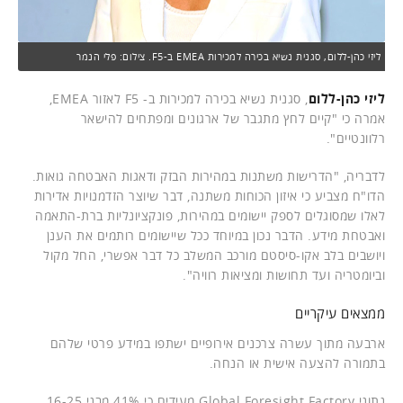
ליזי כהן-ללום, סגנית נשיא בכירה למכירות EMEA ב-F5. צילום: פלי הנמר
ליזי כהן-ללום
, סגנית נשיא בכירה למכירות ב- F5 לאזור EMEA,
אמרה כי "קיים לחץ מתגבר של ארגונים ומפתחים להישאר
רלוונטיים".
לדבריה, "הדרישות משתנות במהירות הבזק ודאגות האבטחה גואות.
הדו"ח מצביע כי איזון הכוחות משתנה, דבר שיוצר הזדמנויות אדירות
לאלו שמסוגלים לספק יישומים במהירות, פונקציונליות ברת-התאמה
ואבטחת מידע. הדבר נכון במיוחד ככל שיישומים רותמים את הענן
ויושבים בלב אקו-סיסטם מורכב המשלב כל דבר אפשרי, החל מקול
וביומטריה ועד תחושות ומציאות רוויה".
ממצאים עיקריים
ארבעה מתוך עשרה צרכנים אירופיים ישתפו במידע פרטי שלהם
בתמורה להצעה אישית או הנחה.
נתוני Global Foresight Factory מעידים כי 41% מבני 16-25