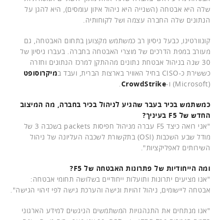
שלה היא אבטחה (השנייה היא ניהול איזון עומסים), היא להגן על
הנתונים שלה החברה עצמה ושל לקוחותיה.
קונוורטינו, כבעל ניסיון רב כמשתמש מקצוען בתחום האבטחה, גם
מעורב במפת הדרכים של מוצרי האבטחה בחברה. בעברו ניסיון של
30 שנה בניהול אבטחת נתונים מההתקן למרכז הנתונים וחזרה
כששירת כ-CISO בחיל האוויר בארצות הברית, ועבד ב
מיקרוסופט
(Microsoft) ו-
CrowdStrike
.
כמשתמש בכיר בעבר שהגיע לניהול בכיר בחברה, מה המיצוב
החדש של F5 בעיניך?
"אני רואה כיצד F5 עברה מניהול חפיסות packets בשכבה 3 של
מודל שבע השכבות (OSI) בתקשורת לשכבה העליונה של ניהול
השירותים לאפליקציות".
ומה הייחודיות של פתרונות האבטחה של F5?
"אנו מציעים יתרונות ותועלות ייחודיים בשלושה תחומי אבטחה:
אבטחה ליישומים, ניהול זהויות וגישה והערכת גישה לפי זיהוי הגישה".
"אנו מנתחים את התנהגויות המשתמשים הניגשים למידע הארגוני