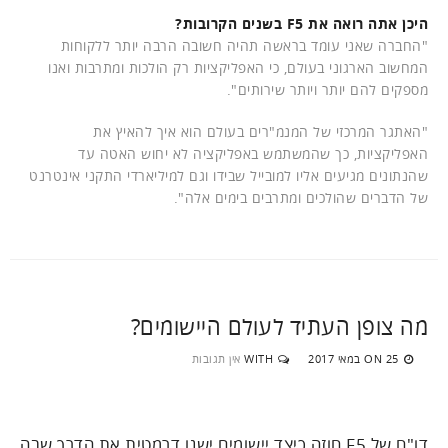
היכן אתה רואה את F5 בשנים הקרובות?
"החברה שאני עומד בראשה תהיה חשובה הרבה יותר ללקוחות
המחשוב הארגוני בעולם, כי האפליקציות רק הולכות ומתרבות ואנו
מספקים להם יותר ויותר שירותים".
"האתגר המרכזי של המנמ"רים בעולם הוא איך להאיץ את
האפליקציות, כך שהמשתמש באפליקציה לא יחוש האטה עד
שהנתונים מגיעים אליו למובייל שבידו וגם למיליארדי התקני אינטרנט
של הדברים שהולכים ומתרבים בימים אלה".
מה צופן העתיד לעולם היישומים?
25 במאי 2017
WITH
אין תגובות
ON
דו"ח של F5 חוזה כיצד יישומים ישנו דרמטית את הדרך שבה