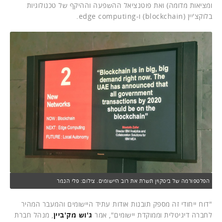
ומציאות מדומה) ואת פוטנציאל ההשפעה וההיקף של טכנולוגיות
בלוקצ'יין (blockchain) ו-edge computing.
הפלטפורמה של ביטקוין תשרת את רוב היישומים. צילום: פלי הנמר
"דוח ייחודי זה מספק תובנות אודות עתיד היישומים והמעבר המהיר
לחברה דיגיטלית וממוקדת יישומים", אמר
ג'וש מק'ביין
, מנהל חברת