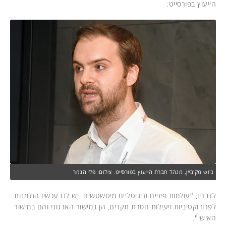
הייעוץ בפורסייט.
ג'וש מק'ביין, מנהל חברת הייעוץ בפורסייט. צילום: פלי הנמר
לדבריו, "עולמות פיזיים ודיגיטליים מיטשטשים. יש לנו עכשיו הזדמנות
לפרודוקטיביות ויעילות חסרת תקדים, הן במישור הארגוני והם במישור
האישי".