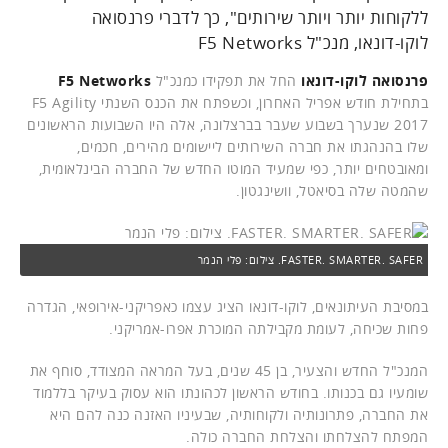
ללקוחות יותר ויותר שירותים", כך לדברי פרנסואה
לוקו-דונאו, מנכ"ל F5 Networks
פרנסואה לוקו-דונאו
החל את תפקידו כמנכ"ל
F5 Networks
בתחילת חודש אפריל האחרון, וכשפתח את הכנס השנתי F5 Agility
2017 שנערך בשבוע שעבר בברצלונה, אלה היו השבועות הראשונים
שלו בהנהגתו את חברה השירותים ליישומים מהירים, חכמים,
ומאובטחים יותר, כפי שמעיד המוטו החדש של החברה הבינלאומית,
שהמטה שלה בסיאטל, וושינגטון.
FASTER. SMARTER. SAFER. צילום: פלי הנמר
במסיבת העיתונאים, לוקו-דונאו הציג עצמו כאפריקני-אירופאי, הגדרה
פחות שכיחה, לעומת מקבילתה המוכרת אפרו-אמריקני.
המנכ"ל החדש והצעיר, בן 45 שנים, בעל המראה המצודד, סוחף את
שומעיו גם בכנותו. בחודש הראשון לכהונתו הוא עסוק בעיקר בללמוד
את החברה, פתרונותיה ולקוחותיה, שבעיניו האזנה כנה להם היא
המפתח להצלחתו והצלחת החברה כולה.