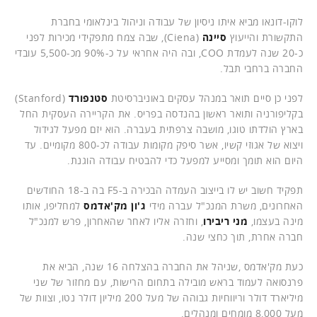
לוקו-דונאו מביא איתו ניסיון של עבודה וניהול בינלאומי בחברת
התקשורת והייעוץ
סיינה
(Ciena), שבה צמח מתפקידי מכירות לפני
כ-20 שנה לעמדת COO, ובה היה אחראי על כ-90% מכ-5,500 עובדי
החברה ברחבי תבל.
לפני כן סיים תואר במנהל עסקים באוניברסיטת
סטנפורד
(Stanford)
בקליפורניה ותואר ראשון בהנדסה בפריס. את הקריירה העסקית החל
בארץ הולדתו טוגו, מושבה צרפתית בעברה. הוא יזם מפעל לגידול
ויצוא של אגוזי קשיו, אשר סיפק מקומות עבודה לכ-800 מקומיים. עד
היום הוא תומך ומסייע למפעל כדי להבטיח עבודה הוגנת.
תפקיד חשוב יש לו בייצוב העמדה הבכירה ב-F5 בה ב-18 החודשים
האחרונים, משרת המנכ"ל עברה מידי
ג'ון מק'אדמס
למחליפו, אותו
מינה בעצמו,
מני ריבירו
, וחזרה אליו לאחר שהאחרון, פרש למנכ"ל
חברה אחרת, תוך כחצי שנה.
כעת מק'אדמס ,שניהל את החברה בהצלחה 16 שנה, הביא את
פרנסואה לעמוד בראש מובילה בתחום הרישות, עם מחזור של שני
מיליארד דולר וריווחיות גבוהה של מעל 200 מיליון דולר נטו, וצוות של
מעל 8,000 מומחים ומנהלים.