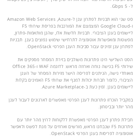
ל- Gbps 5.
סט שני הוא תבניות לפתרון ענן ל-Amazon Web Services ,Azure
ו-Google Cloud המצמצם את המורכבות בפריסת שירותי F5
ליישומים בענן הציבורי. תבניות חדשות אלו, שהנן מותאמות-פתרון,
מפשטות ומאפשרות אוטומציה לתרחישי שימוש נפוצים בענן. תבניות
לפתרון ענן זמינים עבור סביבות הענן הפרטי OpenStack.
הסט השלישי הינו פתרונות משולבים בזירת המסחר מספקים את
שירותי F5 בגישה נוחה וארוזה מראש: לדוגמה WAF ו-Office 365
מאוחדי גישה, הניתנים לפריסה הישר מזירות המסחר של הענן
הציבורי, כלומר חברות יכולות למנף את שרותי F5 האמינים בקלות
ליישומים בענן. זמין כעת ב-Azure Marketplace.
במקביל הוכרזו פתרונות לענן הפרטי מאפשרים לארגונים לעבור לענן
מהר יותר ובביטחון.
חבילת פתרון לענן הפרטי מאפשרת ללקוחות לרוץ מהר יותר עם
פתרונות F5 שנבחנו מראש, מורשים וארוזים על מנת לפשט ולאפשר
אוטומציה לפריסות בענן הפרטי OpenStack.