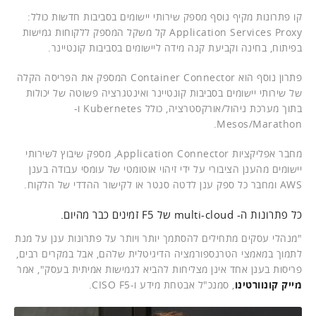
קו פתרונות מקיף נוסף מספק שירותי יישומים בסביבות חדשות כולל:
Application Services Proxy קל משקל המספק ללקוחות גמישות
בפיתוח, בחינה וקביעת קנה מידה ליישומים בסביבות קונטיינר.
פתרון נוסף הוא Container Connector המספק את הפריסה הקלה
של שירותי יישומים בסביבות קונטיינר ואינטגרציה פשוטה של יכולות
בתוך מערכת ניהול/אורקסטרציה, כולל Kubernetes ו-
Mesos/Marathon.
מחבר אפליקציות Application Connector, מספק שיבוץ לשירותי
יישומים מהענן הציבורי על ידי זיהוי אוטומטי של עומסי עבודה בענן
AWS ומחבר כל ספק ענן לדטה סנטר או לקישור ההדדי של הלקוח.
כל פתרונות ה- multi-cloud של F5 זמינים כבר מהיום.
"מנהלי עסקים מתחילים להסתמך יותר ויותר על פתרונות ענן על מנת
לתמוך במאמצי הטרנספורמציה הדיגיטלית שלהם, אבל במקרים רבים,
פריסות בענן אחד אינן מצליחות להביא לגמישות אמיתית בעסק", אמר
מייק קונוורטינו
, סמנכ"ל אבטחת מידע ו-CISO F5.