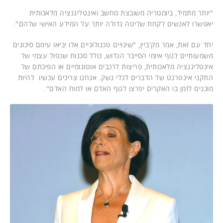
"יותר מתמיד, ביומטריה משובצת מחשב ואינטליגנציה מלאכותית
יאפשרו לאנשים לקחת שליטה גדולה יותר על המידע האישי שלהם".
יחד עם זאת, אמר מק'ביין, "שינויים טכנולוגיים אלו יביאו עימם סיכונים
משמעותיים לנוף איומי הסייבר הגדוש, כולל סכנות שכפול עצמי של
אינטליגנציה מלאכותית, פריצות לרכבים אוטונומיים או הפיכתם של
התקני אינטרנט של הדברים לכלי נשק. אנחנו צריכים עכשיו להיות
מוכנים לזמן בו האקרים יפרצו לגוף האדם או למוח האדם".