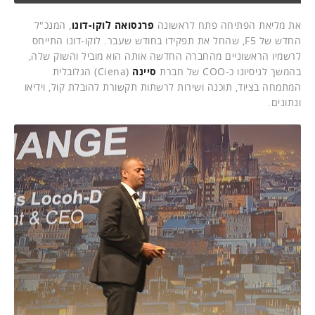
את מליאת הפתיחה פתח לראשונה
פרנסואה לוקו-דונו
, המנכ"ל
החדש של F5, שהחל את תפקידו בחודש שעבר. לוקו-דונו התייחס
לרשמיו הראשוניים מהחברה החדשה אותה הוא מוביל והשוק שלה,
בהמשך לניסיונו כ-COO של חברת
סיינה
(Ciena) הגלובלית
המתמחה בציוד, תוכנה ושירות לרשתות תקשורת להובלת קול, וידיאו
ונתונים.