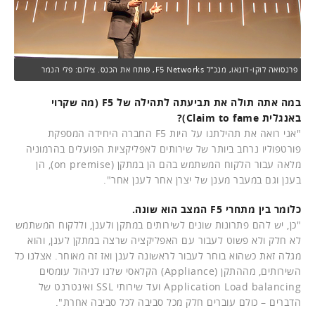
פרנסואה לוקו-דונאו, מנכ"ל F5 Networks, פותח את הכנס. צילום: פלי הנמר
במה אתה תולה את תביעתה לתהילה של F5 (מה שקרוי
באנגלית Claim to fame)?
"אני רואה את תהילתנו על היות F5 החברה היחידה המספקת
פורטפוליו נרחב ביותר של שירותים לאפליקציות הפועלים בהרמוניה
מלאה עבור הלקוח המשתמש בהם הן במתקן (on premise), הן
בענן וגם במעבר מענן של יצרן אחר לענן אחר".
כלומר בין מתחרי F5 המצב הוא שונה.
"כן, יש להם פתרונות שונים לשירותים במתקן ולענן, וללקוח המשתמש
לא חלק ולא פשוט לעבור עם האפליקציה שרצה במתקן לענן, והוא
מגלה זאת כשהוא בוחר לעבור לראשונה לענן ואז זה מאוחר. אצלנו כל
השירותים, מההתקן (Appliance) הקלאסי שלנו לניהול עומסים
Application Load balancing ועד שירותי SSL ואינטרנט של
הדברים – כולם עוברים חלק מכל סביבה לכל סביבה אחרת".