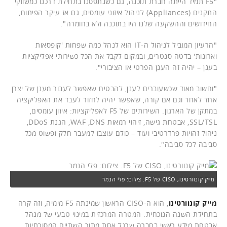
"F5 תמיד הייתה חברת תוכנה, גם כשנתפסנו בתחילת דרכנו כמשווקי
התקנים (Appliances) לניהול איזוני עומסים, גם אז עיקר הפיתוח,
החידושים וההשקעה שלנו היו בתוכנה ולא בחומרה".
"הרעיון המוביל לניהול ה-IT הוא לנהל כמה שפחות 'קופסאות
וארונות' בדטה סנטרים, ובמקום לקבל את הכל כשירותי אפליקציות
בענן – יהיה זה הענן הפרטי או הציבורי".
"וחשוב מאוד שכשעוברים לענן, להבטיח שאפשר לעבור מענן של יצרן
אחד לאחר וגם אם קורה, שאפשר יהיה לחזור לעבד את האפליקציה
במתקן של הארגון. השירותים של F5 לאפליקציות: איזון עומסים,
SSL/TSL, אבטחת גישה, זיהוי רמאות WAF ,DNS, הגנת DDoS,
ניהול זהויות פרדרטיבי ועוד – כולם עוצבו למעבר חלק ופשוט מכל
סביבה לכל סביבה".
מייק קונוורטינו, CISO של F5. צילום: פלי הנמר
מייק קונוורטינו
, הוא ה-CISO הראשון שמינתה F5 מימיה, וזה קרה
בתחילת השנה הנוכחית. המטרה המרכזית במינוי טבעי של מנהל
אבטחת מידע ראשי בחברה שרגל אחת מתוך השתיים המסורתיות