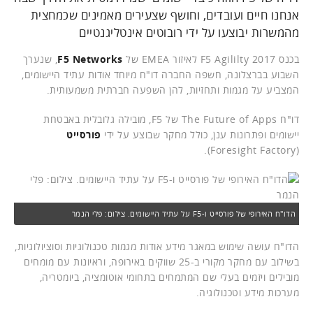
אנחנו חיים ועובדים, וחושף שצעירים מאמינים שכמחצית
מהמשרות יבוצעו על ידי רובוטים אינטליגנטיים
בכנס F5 Agililty 2017 לאיזור EMEA של
F5 Networks
, שנערך
השבוע בברצלונה, חשפה החברה דו"ח מיוחד אודות עתיד היישומים,
המצביע על מגמות ותחזיות, להן השפעה חברתית משמעותית.
דו"ח The Future of Apps של F5, מובילה גלובלית באבטחת
יישומים ופתרונות ענן, כולל מחקר שבוצע על ידי
פורסייט
(Foresight Factory).
הדו"ח האירופי של פורסייט ו-F5 על עתיד היישומים. צילום: פלי הנמר
הדו"ח עושה שימוש במאגר מידע אודות מגמות טכנולוגיות וסוציולוגיות,
בשילוב עם מחקר מקורי ב-25 שווקים באירופה, וראיונות עם מומחים
מובילים ויזמים בעלי שם המתמחים בתחומי אוטומציה, ביומטריה,
מערכות מידע וטכנולוגיה.