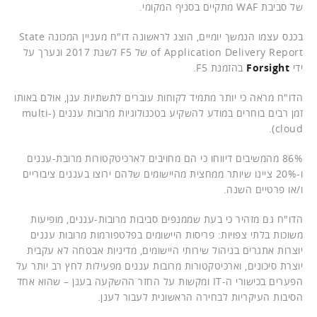
של סביבת WAF מתקיים בסניף המקומי.
בכנס עצמו הנמשך יומיים, הוצג לראשונה דו"ח מעניין המכונה State
of Application Delivery Report של F5 לשנת 2017 ונערך על
ידי
Forsight
בהזמנת F5.
הדו"ח מראה כי יותר מתמיד לקוחות עוברים לתשתיות ענן, אולם באותו
זמן רבים בוחרים במודע להשקיע בטכנולוגיות מרובות עננים (multi-
cloud).
86% מהמשיבים דיווחו כי הם מחויבים לארכיטקטורות מרובת-עננים
ו-20% ציינו שיותר ממחצית מהיישומים שלהם ירוצו בעננים ציבוריים
ו/או פרטיים השנה.
הדו"ח גם מזהיר כי בעת שממנפים סביבות מרובות-עננים, מופיעות
משוכות בלתי צפויות: פריסות היישומים בפלטפורמות מרובות עננים
יוצרות אתגרים בניהול שירותי היישומים, מדיניות אבטחה לא עקבית
יוצרת סיכונים, וארכיטקטורות מרובות עננים מפעילות לחץ רב יותר על
הפערים בכישורי ה-IT ומקשות על החזר ההשקעה בענן – שהוא אחד
הסיבות העיקריות לבחירה הראשונית לעבור לענן.