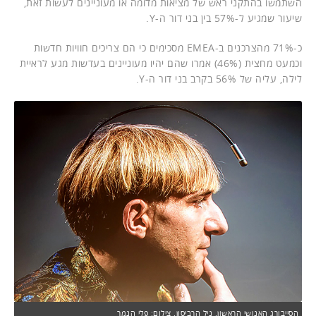
השתמשו בהתקני ראש של מציאות מדומה או מעוניינים לעשות זאת,
שיעור שמגיע ל-57% בין בני דור ה-Y.
כ-71% מהצרכנים ב-EMEA מסכימים כי הם צריכים חוויות חדשות
וכמעט מחצית (46%) אמרו שהם יהיו מעוניינים בעדשות מגע לראיית
לילה, עליה של 56% בקרב בני דור ה-Y.
הסייבורג האנושי הראשון. ניל הרביסון. צילום: פלי הנמר