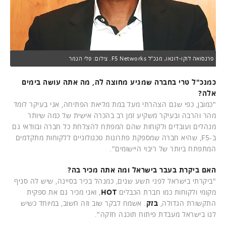
פרנסואה לוקו-דונאו, מנכ"ל F5 Networks. צילום: פלי הנמר
כמנכ"ל טרי בחברה שמגיע מחוצה לה, מה אתה עושה בימים
אלה?
"כמובן, כפי שגם הצהרתי מעל במת מליאת הפתיחה, אני בעיקר לומד
מהר והרבה ובעיקר משקיע זמן רב בהכרה אישית של כמה שיותר
מנהלים ועובדים ולקוחות שהם המפתח להצלחת כל חברה ובוודאי גם
ב-F5, שהיא חברה שמספקת פתרונות טכנולוגיים ללקוחות מתקדמים
המתפתח ביותר של ריבוי היישומים".
האם ביקרת בעבר בישראל ומה אתה מכיר בה?
"ביקרתי בישראל לפני תשע שנים, כמנהל בכיר בסיינה, שיש לה סניף
מקומי ולקוחות כמו חברת הכבלים
HOT
, ואני מכיר גם את ספקית
התקשורת הגדולה,
בזק
. אשמח לבקר שוב וזה חשוב, במיוחד כשיש
לנו בישראל מעבדת פיתוח תוכנה חזקה".