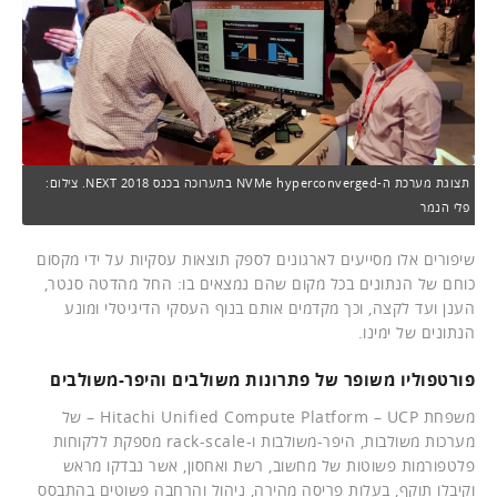
תצוגת מערכת ה-NVMe hyperconverged בתערוכה בכנס NEXT 2018. צילום:
פלי הנמר
שיפורים אלו מסייעים לארגונים לספק תוצאות עסקיות על ידי מקסום
כוחם של הנתונים בכל מקום שהם נמצאים בו: החל מהדטה סנטר,
הענן ועד לקצה, וכך מקדמים אותם בנוף העסקי הדיגיטלי ומונע
הנתונים של ימינו.
פורטפוליו משופר של פתרונות משולבים והיפר-משולבים
משפחת Hitachi Unified Compute Platform – UCP – של
מערכות משולבות, היפר-משולבות ו-rack-scale מספקת ללקוחות
פלטפורמות פשוטות של מחשוב, רשת ואחסון, אשר נבדקו מראש
וקיבלו תוקף, בעלות פריסה מהירה, ניהול והרחבה פשוטים בהתבסס