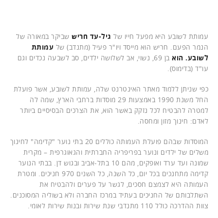
עמותת לשובע היא מפעל חייו של
גיל-עד חריש
שביקר במאורה של
הנמר הפעם. חריש הוא מייסד ויו"ר פעיל (מתנדב) של
עמותת
לשובע. הוא
בן 69, נשוי, אב לשלושה ילדים, סב לשבעה נכדים וגם
עו"ד (בדימוס).
כפי שניתן ללמוד מאתר האינטרנט שלה, עמותת לשובע, אשר פועלת
החל משנת 1990 באמצעות 29 מוסדות ברחבי הארץ, שמה לה
למטרה להבטיח לכל נזקק באשר הוא, את הצרכים הבסיסיים ביותר
לאדם: חינוך מזון ומחסה.
המוסדות שבהם פועלת העמותה כוללים 20 בתי נוער "קדימה" לחינוך
משלים של ילדים ונוער בפריפריה החברתית והגאוגרפית – מקרית
שמונה ועד ערד ואופקים, מהם 10 בתל-אביב ובגוש דן. בבתי הנוער
קדימה מתחנכים בכל יום, כל השנה, כל השנים 970 חניכים. ומטרת
העמותה היא לצמצם חסכים, לגשר על פערים ולהבטיח את
השתלבותם של החניכים בעתיד במרכז החברה ולא בשוליה המסוכנים.
צוות ההדרכה כולל 110 מתנדבי שנת שירות ובנות שירות לאומי.