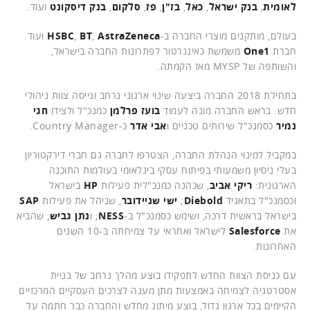
לאומית
,
בנק ישראל
,
כאל
,
בז"ן
,
פז
,
סלקום
,
בנק דיסקונט
ועוד.
בעולם, מותקנים מוצרי החברה ב-
AstraZeneca
,
BT
,
HSBC
ועוד.
חברת
One1
משמשת כאינגרטור לפתרונות החברה בישראל,
והשותפה של MYSP מאז הקמתה.
בתחילת 2018 החברה ביצעה שינוי ארגוני נרחב וגייסה צוות ניהולי
חדש. בראש החברה מונה לעמוד
בועז פרלמן
כמנכ"ל ולצידו
חגי
נמיר
כסמנכ"ל שירותים טכניים ו
אבי אדר
כ-Country Manager.
במקביל למינוי הנהלת החברה, הצטרפו לחברה גם חברי דירקטוריון
בעלי ניסיון משמעותי בפיתוח עסקי בינלאומי בעולמות התוכנה
הארגונית:
ריקי אביב
, שכהנה כמנכ"לית פעילות
HP
בישראל
וכסמנכ"ל בתאגיד
Diebold
;
ישי שניידובר
, שניהל את פעילות
SAP
בישראל בראשית דרכה, ושימש כסמנכ"ל ב-
NESS
; ו
נתן גביש
, שהביא
את
Salesforce
לישראל ואחראי על צמיחתה ב-10 השנים
האחרונות.
עם כניסת הצוות החדש לתפקידו בוצע מהלך נרחב של בניית
אסטרטגיה לצמיחה באמצעות מתן מענה לצרכים העסקיים המרכזיים
הקיימים בכל ארגון גדול, בוצע מיתוג מחדש והחברה כבר חתמה על