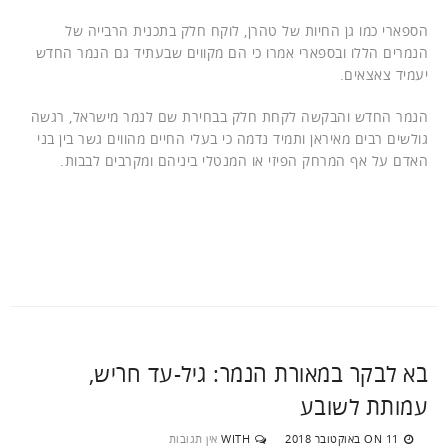
הספארי כמו גן החיות של טהרן, לוקח חלק בתכנית הרבייה של
הנמרים הללו ובספארי אמרו כי הם מקווים שבעתיד גם הנמר החדש
יעמיד צאצאים.
הנמר החדש והבקשה לקחת חלק בבחירת שם לנמר מישראל, רגשה
גולשים רבים מאיראן ותמיד נדמה כי בעלי החיים מהווים גשר בין בני
האדם על אף המרחק הפיזי או המנטלי ביניהם ומקרבים לבבות.
בא לבקר במאורת הנמר: גיל-עד חריש,
עמותת לשובע
11 באוקטובר 2018
WITH
אין תגובות
ON