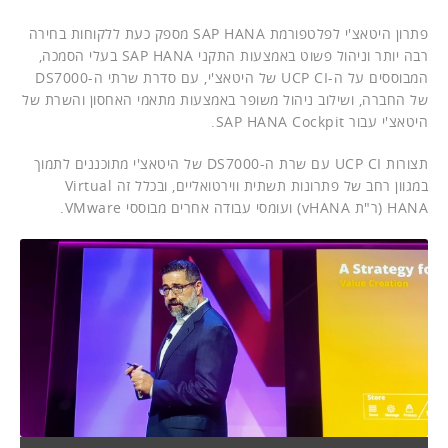
פתרון היטאצ'י לפלטפורמת SAP HANA מספק כעת ללקוחות בחירה
רבה יותר וניהול פשוט באמצעות התקני SAP HANA בעלי הסמכה,
המבוססים על ה-UCP CI של היטאצ'י, עם סדרת שרתי ה-DS7000
של החברה, ושילוב ניהול משופר באמצעות מתאמי האחסון והשרת של
היטאצ'י עבור SAP HANA Cockpit.
תצורות UCP CI עם שרת ה-DS7000 של היטאצ'י מתוכננים לתמוך
במגוון רחב של פתרונות תשתית ווירטואליים, ובכלל זה Virtual
HANA (ר"ת vHANA) ועומסי עבודה אחרים מבוססי VMware.