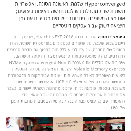
Hyperconverged שלמה, ראשונה מסוגה, ואפשרויות
תשתית שרת מוגדלת משולבת חדשה מאיצות ביצועים;
אוטומציה משופרת ופתרונות יישומים מגבירים את זמן
היציאה לשוק עבור עסקים דיגיטליים
היטאצ'י ונטרה
הכריזה בכנס Hitachi NEXT 2018, שנערך בסן
דייגו בשבוע שעבר, על שיפורים טכנולוגיים בפורטפוליו תשתית ה-IT
המוביל של החברה, שנועדו לסייע ללקוחות להפוך את הדטה סנטרים
למודרניים כחלק מאסטרטגיות הטרנספורמציה הדיגיטלית שלהם.
שיפורים אלו כוללים את מערכת ה-NVMe hyperconverged Non
Volatile Memory express השלמה הראשונה מסוגה, המספקת
ביצועים משופרים בצורה משמעותית ויעילות עבור לקוחות פלטפורמת
המחשוב האחודה של היטאצ'י: UCP HC. אפשרויות תשתית שרת
משולבת נוספות, פונקציונליות ועדכוני פתרונות תשתית יישומים, כשכל
אלו מרחיבים את יכולות פורטפוליו הפתרונות של היטאצ'י כדי
להתמודד עם כל עומס עבודה בכל קנה מידה בסביבות מרובות הענן
של ימינו.