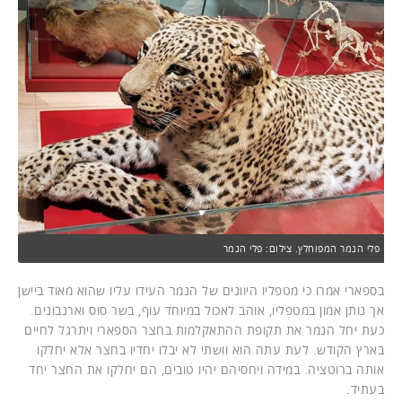
פלי הנמר המפוחלץ. צילום: פלי הנמר
בספארי אמרו כי מטפליו היוונים של הנמר העידו עליו שהוא מאוד ביישן
אך נותן אמון במטפליו, אוהב לאכול במיוחד עוף, בשר סוס וארנבונים.
כעת יחל הנמר את תקופת ההתאקלמות בחצר הספארי ויתרגל לחיים
בארץ הקודש. לעת עתה הוא וושתי לא יבלו יחדיו בחצר אלא יחלקו
אותה ברוטציה. במידה ויחסיהם יהיו טובים, הם יחלקו את החצר יחד
בעתיד.