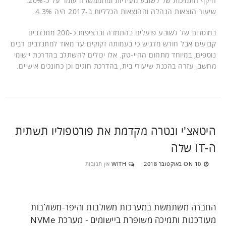
היקף התמיכות של לשובע מעיריות ומהממשלה עומד על כ-20%.
שיעור הוצאות הנהלה וההוצאות הכלליות ב-2017 היה 4.3%.
במוסדות של לשובע פועלים בהתמדה וברציפות כ-200 מתנדבים
קבועים אבל חורש מדגיש כי בעמותה זקוקים עד מאוד למתנדבים רבים
נוספים, במיוחד מתחום ההיי-טק. אלו יכולים להשתלב בהדרכת יישומי
מחשב, עזרה בהכנת שיעורי בית, בהדרכת חוגים וכן כחונכים אישיים.
היטאצ'י ונטרה מקדמת את פורטפוליו תשתית
ה-IT שלה
10 באוקטובר 2018
WITH
אין תגובות
ON
החברה משתמשת במערכות משולבות והיפר-משולבות
מעודכנות ותמיכה משופרת ביישומים - מערכת NVMe