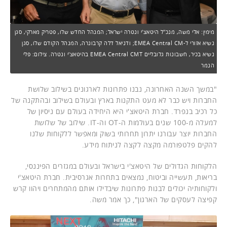
מימין: אלי משה, מנכ"ל היטאצ'י ונטרה ישראל; המנהל החדש שלו, פטריק מארקי, סגן
נשיא אזורי ל-EMEA Central CM; ודניאל דלה קרבונרה, המנהל הקודם שלו, סגן
נשיא בכיר, חשבונות גלובליים EMEA Central CMT בהיטאצ'י ונטרה. צילום: פלי
הנמר
"במשך השנה האחרונה, נבנו פתרונות לארגונים בשילוב שלושת
החברות ויש כבר לא מעט התקנות בארץ ובעולם בשילוב ובהתקנה של
כל רכיב בנפרד. חברת היטאצ'י היא היחידה בעולם עם ניסיון של
למעלה מ-100 שנים בעולמות ה-OT וה-IT. שילוב של שלושת
החברות יוצר עבורנו יתרון תחרותי בשוק ומאפשר ללקוחות שלנו
להקים פלטפורמה מקצה לקצה לניתוח מידע.
הלקוחות הגדולים של היטאצ'י בישראל ובעולם במגזרים הפיננסי,
בריאות, תעשייה וביטוח, נמצאים בתחרות אגרסיבית. חברת היטאצ'י
ולקוחותיה יכולים לבנות פתרונות שיבדילו אותם מהמתחרים ויהוו קרש
קפיצה לעסקים של הארגון", כך אמר משה.