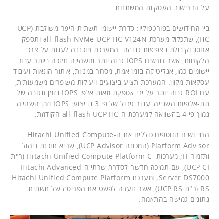
על הדרישות העסקיות המשתנות.
בין החידושים בפורטפוליו: סדרת יישומי תשתית היפר-משולבת (UCP
HC), שתכלול מערכת all-flash NVMe UCP HC V124N ותספק
אחסון וקיבולת בצפיפות גבוהה. המערכת תוכננה לענות על צרכי
הלקוחות, אשר דורשים IOPS גבוה יותר והשהייה נמוכה ביותר עבור
יישומים כמו, אנליטיקה בזמן אמת, מסחר במניות, איתור הונאות ועיבוד
עסקאות מקוון. המערכת תציע ביצועים ויעילות משופרים משמעותית,
עם ROI גבוה יותר על ידי אספקת מאות אלפי IOPS בזמן תגובה של
תת-אלפיות השנייה, עבור גידול של פי 3 בביצועי IOPS וזמן השהייה
נמוך פי 4 בהשוואה למערכת ה-all-flash UCP HC הקודמת.
החידושים הנוספים כוללים את ה-Hitachi Unified Compute
Platform Advisor (המכונה UCP Advisor), שהיא תוכנת ניהול
ותזמור IT; מערכות Hitachi Unified Compute Platform CI (ר"ת
UCP CI), עם תמיכה חדשה לסדרת שרתי ה-Hitachi Advanced
Server DS7000; ומערכת Hitachi Unified Compute Platform
RS (ר"ת UCP RS), אשר נועדה לפשט את הפריסה של תשתית
נתונים גמישה בהתאמה.