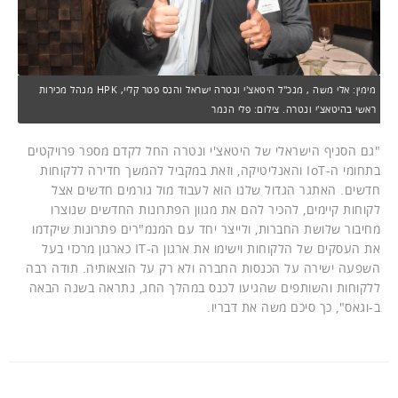
מימין: אלי משה , מנכ"ל היטאצ'י ונטרה ישראל והנס פטר קליי, HPK מנהל מכירות
ראשי בהיטאצ'י ונטרה. צילום: פלי הנמר
"גם הסניף הישראלי של היטאצ'י ונטרה החל לקדם מספר פרויקטים
בתחומי ה-IoT והאנליטיקה, וזאת במקביל להמשך חדירה ללקוחות
חדשים. האתגר הגדול שלנו הוא לעבוד מול גורמים חדשים אצל
לקוחות קיימים, להכיר להם את מגוון הפתרונות החדשים שנוצרו
מחיבור שלושת החברות, ולייצר יחד עם המנמ"רים פתרונות שיקדמו
את העסקים של הלקוחות וישימו את ארגון ה-IT כארגון מרכזי בעל
השפעה ישירה על הכנסות החברה ולא רק על הוצאותיה. תודה רבה
ללקוחות והשותפים שהגיעו לכנס במהלך החג, נתראה בשנה הבאה
ב-וגאס", כך סיכם משה את דבריו.