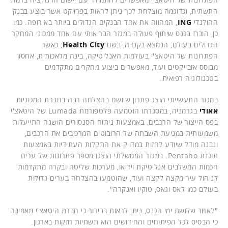
התשתית, וכדוגמה מוצלחת לכך ניתן לראות בפרויקט אשר בוצע בבנק
ההולנדי
ING
, המהווה את אחד הבנקים הגדולים ביותר באירופה. כמו
כן, הוכרז בכנס שיתוף פעולה במגזר הבריאותי עם אחד ממכוני המחקר
הגדולים בעולם, הנמצא בקנדה, בשם
Health City
, כאשר
הפתרונות של היטאצ'י בעולמות האנליטיקה, בינה מלאכותית, אחסון
מבוסס אובייקטים ועוד, מאפשרים ביצוע מחקרים מתקדמים
בטכנולוגיה רפואית.
במגזר התעשייתי הוצג פתרון שיושם בהצלחה רבה בחברת המכוניות
אאודי
בגרמניה, במסגרתו הוטמעה פלטפורמת Lumada של היטאצ'י
בפס הייצור של הרכבים. באמצעות ניתוח הסנסורים הושגה התייעלות
משמעותית במניעת השבתה של הרובוטים המרכיבים את הרכבים,
ונבנה מודל שיודע לחזות במדויק את התקלות העתידיות באמצעות
תוכנת Pentaho. במגזר הממשלתי הוצגו מספר פתרונות של ערים
חכמות המשלבים אנליטיקת וידיאו, מערכות שליטה ובקרה מתקדמות
לניהול עיר מקצה לקצה ועוד, שהוטמעו בהצלחה בערים גדולות
בעולם כמו לאס וגאס, טוקיו ואנקרה".
"לאחר שלושת ימי הכנס, ניתן לראות בבירור כי חברת היטאצ'י מאמינה
כי הבסיס לכל הפיתוחים והחידושים הוא תשתיות חזקות בארגון.