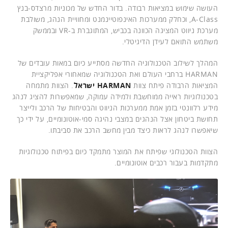
העושה שימוש במציאות רבודה. בדור החדש של מכוניות מרצדס-בנץ
A-Class, וכחלק ממערכות האינפוטיינמנט ומחוויית הנהג, משולבת
מערכת ניווט המציגה הכוונה בכביש, המתוגברת ב-VR ובממשק
משתמש התואם לעידן הדיגיטלי.
המהלך לשילוב הטכנולוגיה החדשה מסתייע כיום במאות עובדים של
HARMAN ברחבי העולם ואת הטכנולוגיה שמאחורי אפליקציית
המציאות הרבודה פיתח צוות
HARMAN ישראל
. הצוות מתמחה
בטכנולוגיות ראייה ממוחשבת ולמידה עמוקה, שמאפשרות להציג לנהג
מידע רלוונטי בזמן אמת ממערכות הניווט והבטיחות של הרכב ולייצר
תחושת ביטחון אצל הנהגים במצבי נהיגה סמי-אוטונומיים, על ידי כך
שיאפשרו לנהג לראות כיצד מבין מחשב הרכב את סביבתו.
הצוות הטכנולוגי שפיתח את המוצר מתמקד כיום בפיתוח טכנולוגיות
מתקדמות בעבור רכבים אוטונומיים.