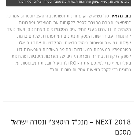
בוב מדאיו, סגן נשיא שיווק פתרונות תשתית בהיטאצ'י ונטרה. צילום: פלי הנמר
בוב מדאיו
, סגן נשיא שיווק פתרונות תשתית בהיטאצ'י ונטרה, אמר כי,
"היטאצ'י ונטרה מחויבת לספק ללקוחות את המוצרים ופתרונות
תשתית ה-IT שלנו בעלי החידושים הטכנולוגיים האחרונים, אשר נועדו
להתמודד עם דרישות העסק והנתונים המתפתחות שלהם ברמת
יעילות, גמישות ופשטות ניהול חדשות. התקדמויות אחרונות אלו
בפורטפוליו המערכות המשולבות וההיפר-משולבות מאפשרות לנו
לספק ללקוחות בחירה חסרת תקדים של מערכות מיטביות ופתרונות
בעלי תוקף כדי למקסם את ה-ROI ולהגיע לתובנות המבוססות על
נתונים כדי לקבל תוצאות עסקיות טובות יותר".
NEXT 2018 – מנכ"ל היטאצ'י ונטרה ישראל
מסכם