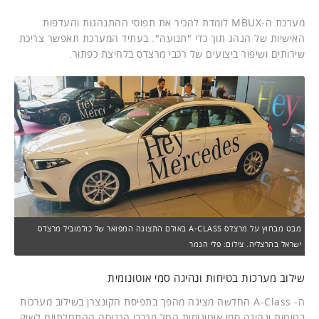
מערכת ה-MBUX לומדת להכיר את תפוסי ההתנהגות והעדפות
האישיות של הנהג תוך כדי "תנועה". בעתיד המערכת תאפשר צריכת
שירותים ושיפור ביצועים של רכבי מרצדס בלחיצת כפתור.
מבט מבחוץ על מרצדס A-CLASS באולם התצוגה המפואר של כולמוביל מרצדס
ישראל בהרצליה. צילום: פלי הנמר
שילוב מערכות בטיחות ונהיגה סמי אוטונומית
ה- A-Class החדשה מציגה מהפך בתפיסת הקונצרן בשילוב מערכות
בטיחות ונהיגה סמי אוטונומית החל מרכבי הכניסה ההתחלתיים לשוק