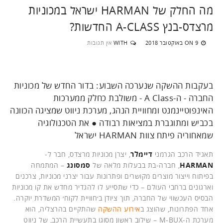
מה החלק של HARMAN ישראל במכוניות
מרצדס-בנץ A-CLASS החדשות?
9 באוקטובר 2018
WITH
אין תגובות
ON
בעקבות ההשקה שנערכה השבוע: בדור החדש של מכוניות
החברה - ה-A Class - משולבת כחלק ממערכות
האינפוטיינמנט ומחוויית הנהג, מערכת ניווט שמציגה הכוונה
בכביש ומתוגברת במציאות רבודה ● את הטכנולוגיה
שמאחוריה פיתח צוות HARMAN ישראל
תאגיד הרכב הגרמני
דיימלר
, יצרן מכוניות מרצדס, חבר ל-
HARMAN
, חברה-בת בבעלות מלאה של
סמסונג
– המתמחה
בפיתוח וייצור מוצרים מקושרים ופתרונות עבור יצרני מכוניות, צרכנים
וארגונים ברחבי העולם – כדי שתסייע לו להגדיר מחדש את קו מכוניות
הבסיס העכשווי של החברה, תוך ציודן ב׳חוויית לקוח׳ המשדרת יוקרה.
אחד הפתרונות, שהוצג ב
אירוע ההשקה
שהתקיים בהרצליה, הוא
מערכת ה-M-BUX – שילוב ראשון מסוגו בתעשיית הרכב, של ניווט