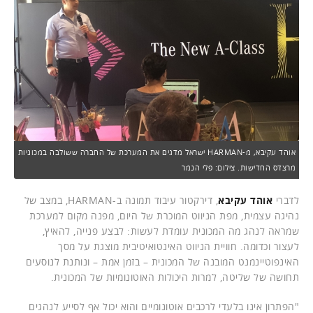
אוהד עקיבא, מ-HARMAN ישראל מדגים את המערכת של החברה ששולבה במכוניות
מרצדס החדישות. צילום: פלי הנמר
לדברי
אוהד עקיבא
, דירקטור עיבוד תמונה ב-HARMAN, במצב של
נהיגה עצמית, מפת הניווט המוכרת של היום, מפנה מקום למערכת
שמראה לנהג מה המכונית עומדת לעשות: לבצע פנייה, להאיץ,
לעצור וכדומה. חוויית הניווט האינטואיטיבית מוצגת על מסך
האינפוטיינמנט המובנה של המכונית – בזמן אמת – ונותנת לנוסעים
תחושה של שליטה, למרות היכולות האוטונומיות של המכונית.
"הפתרון אינו בלעדי לרכבים אוטונומיים והוא יכול אף לסייע לנהגים