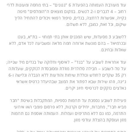
עוד מעורבת העמותה בהפעלת 6 "גגונים" – בתי מחסה ומעונות לדרי
רחוב – 4 לגברים ו-2 לנשים. במקום מוצאים ה"הומלסים" מיטה
נקייה, אפשרות לרחצה, בגדים, טיפול רפואי ויכולים להתחיל הליך
שיקום, וכל זאת, כמובן, ללא תשלום.
ללשובע 3 מסעדות, שיש המכנים אותן בתי תמחוי – בת"א, בעכו
ובכרמיאל – בהם מוגשת ארוחה חמה מלאה ומשביעה לכל אדם, ללא
שאלות ובחינם.
עוד אחראית לשובע על "בגד" – לאיסוף וחלוקה של בגדים מיד שנייה;
על טל-לשובע – חבילה סלולרית מוזלת ומסובסדת לנזקקים, שעלותה
רק 35 שקלים לחודש וכוללת שיחות והודעות ללא הגבלה וגלישה ו-6
ג'יגה, וזהו שירות שבא לפתור את המצב שבהיעדר כרטיס אשראי
נאלצים נזקקים לכרטיסי חיוג יקרים.
פעילות לשובע נסמכת על תרומות כספיות, המתקבלות בשיטת "חבר
מביא חבר", מחברות, יחידים וקרנות, ללא פרסום פומבי ו/או אירועי
התרמה, כמו גם ללא מתרימים ועמלות. העמותה אוספת גם תרומות
מזון ועוסקת בהצלת עודפי מזון.