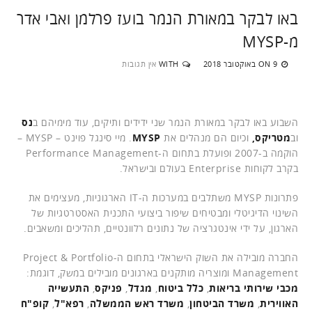
באו לבקר במאורת הנמר בועז פרלמן ואבי אדר
מ-MYSP
9 באוקטובר 2018
WITH
אין תגובות
ON
השבוע באו לבקר במאורת הנמר שני ידידים ותיקים, עוד מימיהם ב
נס
וב
מטריקס,
וכיום הם מנהלים את
MYSP
. מיי סינגל פוינט – MYSP –
הוקמה ב-2007 ופועלת בתחום ה-Performance Management
בקרב לקוחות Enterprise בעולם ובישראל.
פתרונות MYSP משתלבים במערכות ה-IT הארגוניות, מעצימים את
השינוי הדיגיטלי ומבטיחים שיפור ביצועי התכנית האסטרטגיות של
הארגון, על ידי אינטגרציה של נתונים רלוונטיים, תהליכים ומשאבים.
החברה מובילה את השוק הישראלי בתחום ה-Project & Portfolio
Management ומוצריה מותקנים בארגונים מובילים במשק, דוגמת:
מכבי שירותי בריאות
,
כלל ביטוח
,
מגדל
,
פניקס
,
התעשייה
האווירית
,
משרד הביטחון
,
משרד ראש הממשלה
,
רפא"ל
,
קופ"ח