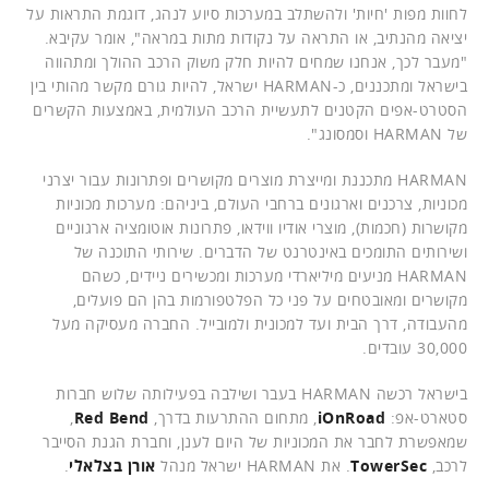
לחוות מפות 'חיות' ולהשתלב במערכות סיוע לנהג, דוגמת התראות על
יציאה מהנתיב, או התראה על נקודות מתות במראה", אומר עקיבא.
"מעבר לכך, אנחנו שמחים להיות חלק משוק הרכב ההולך ומתהווה
בישראל ומתכננים, כ-HARMAN ישראל, להיות גורם מקשר מהותי בין
הסטרט-אפים הקטנים לתעשיית הרכב העולמית, באמצעות הקשרים
של HARMAN וסמסונג".
HARMAN מתכננת ומייצרת מוצרים מקושרים ופתרונות עבור יצרני
מכוניות, צרכנים וארגונים ברחבי העולם, ביניהם: מערכות מכוניות
מקושרות (חכמות), מוצרי אודיו ווידאו, פתרונות אוטומציה ארגוניים
ושירותים התומכים באינטרנט של הדברים. שירותי התוכנה של
HARMAN מניעים מיליארדי מערכות ומכשירים ניידים, כשהם
מקושרים ומאובטחים על פני כל הפלטפורמות בהן הם פועלים,
מהעבודה, דרך הבית ועד למכונית ולמובייל. החברה מעסיקה מעל
30,000 עובדים.
בישראל רכשה HARMAN בעבר ושילבה בפעילותה שלוש חברות
סטארט-אפ:
iOnRoad
, מתחום ההתרעות בדרך,
Red Bend
,
שמאפשרת לחבר את המכוניות של היום לענן, וחברת הגנת הסייבר
לרכב,
c
TowerSe
. את HARMAN ישראל מנהל
אורן בצלאלי
.