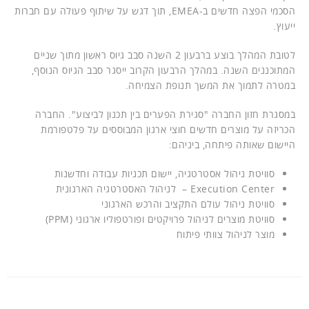
הסכמי הפצה חדשים ב-EMEA, תוך דגש על שיתוף פעולה עם חברות
ייעוץ.
לטובת המהלך בוצע ברבעון 2 השנה סבב גיוס ראשון מתוך שניים
המתוכננים השנה. במהלך הרבעון הקרוב ייסגר סבב הגיוס הנוסף,
במטרה לתמוך את המשך תנופת הצמיחה.
במסגרת חזון החברה "סגירת הפערים בין תכנון לביצוע". החברה
הכריזה על מוצרים חדשים חוצי ארגון המבוססים על פלטפורמת
היישום שאותה פיתחה, ביניהם:
סוויטת ניהול אסטרטגיה, יישום תכניות עבודה וחדשנות
Execution Center – לניהול האסטרטגיה הארגונית
סוויטת ניהול עולם התקציב והרכש הארגוני
סוויטת מוצרים לניהול פרויקטים ופורטפוליו ארגוני (PPM)
מוצר לניהול צוותי פיתוח