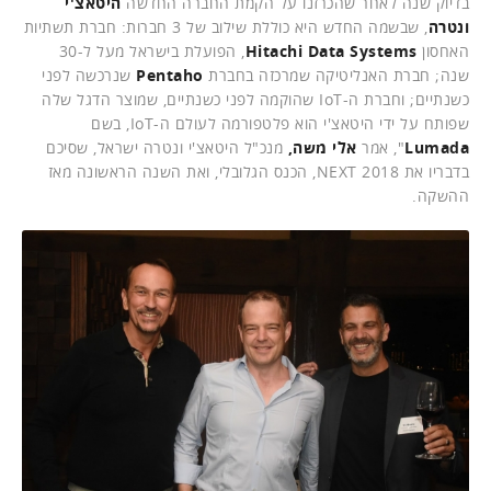
בדיוק שנה לאחר שהכרזנו על הקמת החברה החדשה
היטאצ'י
ונטרה
, שבשמה החדש היא כוללת שילוב של 3 חברות: חברת תשתיות
האחסון
Hitachi Data Systems
, הפועלת בישראל מעל ל-30
שנה; חברת האנליטיקה שמרכזה בחברת
Pentaho
שנרכשה לפני
כשנתיים; וחברת ה-IoT שהוקמה לפני כשנתיים, שמוצר הדגל שלה
שפותח על ידי היטאצ'י הוא פלטפורמה לעולם ה-IoT, בשם
Lumada
", אמר
אלי משה,
מנכ"ל
היטאצ'י ונטרה ישראל, שסיכם
בדבריו את NEXT 2018, הכנס הגלובלי, ואת השנה הראשונה מאז
ההשקה.