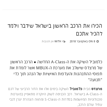
הכירו את הרכב הראשון בישראל שידבר וילמד
להכיר אתכם
8 באוקטובר 2018
WITH
אין תגובות
ON
כלמוביל השיקה את ה-A-Class החדשה ● הרכב הראשון
של מרצדס שישלב את מערכת ה-MBUX אשר לומדת את
תפוסי ההתנהגות והעדפות האישיות של הנהג תוך כדי
"תנועה"
מרצדס
מבית
כלמוביל
השיקה בימים אלו את הדור הרביעי של דגם
ה-A-Class בישראל. רכב הכניסה לשוק היוקרה מתאפיין במערכות
טכנולוגיות המיושמות בסדרות ה-S-Class ומהווה הצהרת יצרן לגבי
עתיד עולם הרכב,