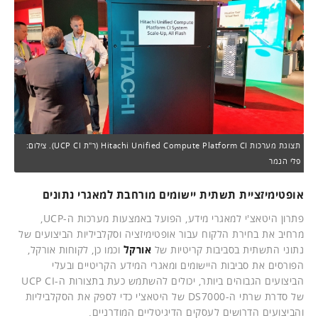
תצוגת מערכות Hitachi Unified Compute Platform CI (ר"ת UCP CI). צילום:
פלי הנמר
אופטימיזציית תשתית יישומים מורחבת למאגרי נתונים
פתרון היטאצ'י למאגרי מידע, הפועל באמצעות מערכות ה-UCP,
מרחיב את בחירת הלקוח עבור אופטימיזציה וסקלביליות הביצועים של
נתוני התשתית בסביבות קריטיות של
אורקל
וכמו כן, לקוחות אורקל,
הפורסים את סביבות היישומים ומאגרי המידע הקריטיים ובעלי
הביצועים הגבוהים ביותר, יכולים להשתמש כעת בתצורות ה-UCP CI
של סדרת שרתי ה-DS7000 של היטאצ'י כדי לספק את הסקלביליות
והביצועים הדרושים לעסקים הדיגיטליים המודרניים.