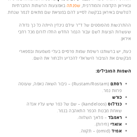
ובאיראן הקדומה והמודרנית,
שפנתה
באמצעות הרשתות החברתיות
לגולשים באיראן בבקשה לסייע להם במציאת שם מתאים לנמר שנחת.
ההתרגשות מהפוסטים של ד"ר עילם גינדין הייתה כל כך גדולה
שעשרות הצעות לשם עבור הנמר החדש החלו לזרום מכל רחבי
איראן.
כעת, יש ברשותנו רשימת שמות פרסיים בעלי משמעות ובספארי
מבקשים את הציבור הישראלי להכריע ולבחור את השם.
השמות המובילים:
רסתם
(Rustam/Rostam) – גיבור השאה נאמה, שעוטה
פרוות נמר.
כורש
כנדלוס
(kandeloos) – שם של כפר שיש עליו אגדה
שאחת מבנות הכפר התאהבה בנמר.
ראמבֹּד
– מלאך השלווה.
אזאדי
(חירות).
אמיד
(omid) – תקווה.