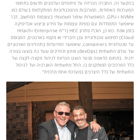
בהקשר זה, החברה הכריזה על פיתוחים ועדכונים חדשים בתחומי
המערכות האחודות, המורכבות מהטכנולוגיות המתקדמות בעולם כמו
NVMe ו-GPU, המאפשרות שיפור משמעותי בעוצמות המחשוב, דבר
שיאפשר התמודדות עם כמויות עצומות של מידע וביצוע אנליטיקה
בזמן אמת. כמו כן, הוכרז פתרון HEC (ר"ת Hitachi Enterprise
Cloud) למימוש טכנולוגיית ענן היברידי או מקומי בארגונים, המבוסס
על טכנולוגיית containers, שיאפשר התייעלות בתהליכים הארגוניים
של עולם התשתיות (devOps) ומיכון תהליכים שעד כה בוצעו בצורה
ידנית. בתחום הדאטה סנטר הוצגו הכרזות לניהול מקצה-לקצה של
כלל המרכיבים המותקנים בו, החל מתשתיות האנרגיה ועד לניהול
התשתיות של כלל היצרנים במערכת אחת מרכזית".