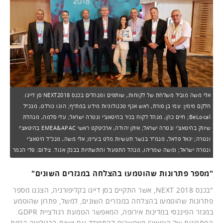
אלי משה מוביל משלחת של לקוחות, שותפים ומנהלים בכנס NEXT2018 סן דייגו.
חלקם מימין: עמי בן פורת, ראש אגף טכנולוגיות מידע במת״ף; הוגו גורלט, מנכ״ל
BeLocal; חיים כהן, מנהל לקוח בכיר בהיטאצ'י ונטרה ישראל; עדי סלמה, מנהלת
שיווק בהיטאצ'י ונטרה ישראל; איתן יהודה, ארכיטקט ראשי EMEA&APAC בהיטאצ'י
ונטרה; יגאל פדאל, מנמ“ר בנשר תעשיות מלט בע״מ; אלי משה, מנכ"ל היטאצ'י
ונטרה ישראל; ומשה שמריהו, מנהל התפעול והתשתיות בבנק אגוד. צילום: פלי הנמר
"מספר פתרונות שהוטמעו בהצלחה במגזרים השונים"
"בכנס NEXT 2018, אשר התקיים בסן דייגו בקליפורניה, הצגנו מספר
פתרונות שהוטמעו בהצלחה במגזרים השונים, למשל, פתרון שהוטמע
במגזר הפיננסי במדינות אירופה, המאפשר הטמעת רגולציית GDPR.
הפתרונות של היטאצ'י מאפשרים להתמודד עם יישום הרגולציה ברמת