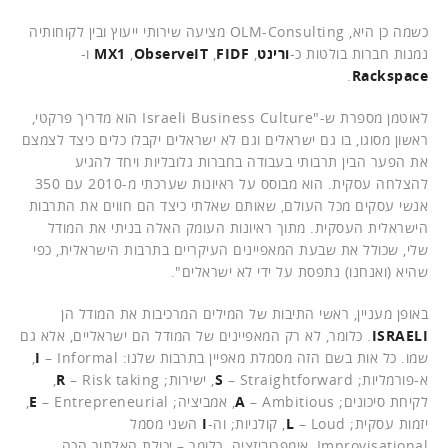
כשמה כן היא, OLM-Consulting מציעה שירותי ייעוץ ובין לקוחותיה
נמנות חברות בולטות כ-
ורינט
,
FIDF
,
ObserveIT
,
MX1
ו-
.
Rackspace
לאוטמן מספרת ש-"Israeli Business Culture הוא מדריך פרקטי,
ראשון מסוגו, בו גם ישראלים וגם לא ישראלים יקבלו כלים כיצד לצמצם
את הפער הבין תרבותי בעבודה בחברות גלובליות ויחד להגיע
להצלחה עסקית. הוא מבוסס על ראיונות שערכתי מ-2010 עם 350
אנשי עסקים מכל העולם, שאותם שאלתי כיצד הם חווים את התרבות
הישראלית העסקית. מתוך ראיונות העומק האלה בניתי את המודל
שלי, שכולל את שבעת המאפיינים העיקריים בתרבות הישראלית, כפי
שהיא (ואנחנו) נתפסת על ידי לא ישראלים".
באופן מעניין, ראשי התיבות של המילים המרכיבות את המודל הן
ISRAELI
. כלומר, לא רק המאפיינים של המודל הם ישראליים, אלא גם
שמו. כל אות בשם הזה מסמלת מאפיין בתרבות שלנו:
I
– Informal,
א-פורמליות;
– Straightforward, ישירות;
S
R
– Risk taking,
לקיחת סיכונים;
– Ambitious, אמביציה;
A
E
– Entrepreneurial,
יזמות עסקית;
– Loud, קולניות; וה-
L
I
השני מסמל
Improvisational, אימפרוביזציה. כלומר – יכולת האלתור הכה