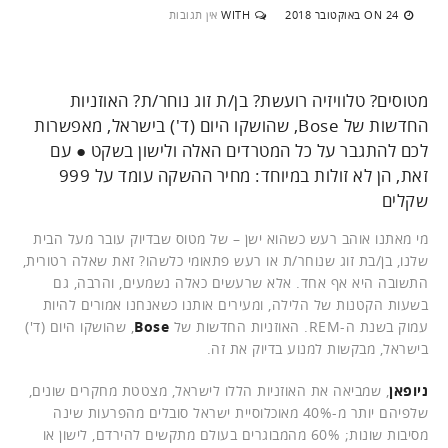
24 באוקטובר 2018
WITH
אין תגובות
ON
מטוסים? טלוויזיה רועשת? בן/ת זוג נוחר/ת? האוזניות
החדשות של Bose, שהושקו היום (ד') בישראל, מאפשרות
לכם להתגבר על כל המטרדים האלה ולישון בשקט ● עם
זאת, הן לא זולות במיוחד: מחיר ההשקה עומד על 999
שקלים
מי מאתנו אוהב רעש כשהוא ישן – של מטוס שבדיוק עובר מעל הבית
שלנו, בן/בת זוג שנוחר/ת או רעש פתאומי כלשהו? זאת שאלה רטורית,
התשובה היא אף אחד. אלא שרעשים כאלה נשמעים, והרבה, גם
בשעות הקטנות של הלילה, ומעירים אותנו כשאנחנו אמורים להיות
עמוק בשנת ה-REM. האוזניות החדשות של
Bose
, שהושקו היום (ד')
בישראל, מבקשות למנוע בדיוק את זה.
ניופאן
, שמביאה את האוזניות הללו לישראל, מצטטת מחקרים שונים,
שלפיהם יותר מ-40% מאוכלוסיית ישראל סובלים מהפרעות שינה
מסיבות שונות; 60% מהמבוגרים בעולם מתקשים להירדם, לישון או