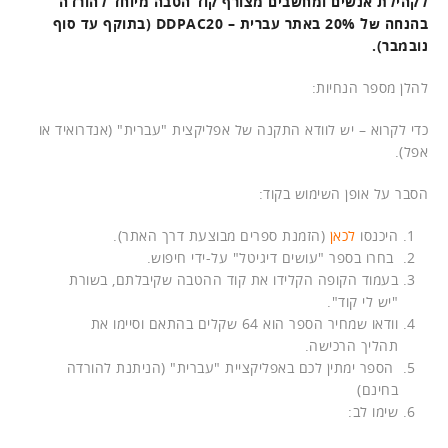
לקהילת אנשים ומחשבים מצורף קוד הטבה מיוחד להורדה
בהנחה של 20% באתר עברית – DDPAC20 (בתוקף עד סוף
נובמבר).
להלן מספר הנחיות:
כדי לקרוא – יש לוודא התקנה של אפליקצית "עברית" (אנדרואיד או
אפל).
הסבר על אופן השימוש בקוד:
היכנסו
לכאן
(הזמנת ספרים מבוצעת דרך האתר).
בחרו בספר "עושים דיגיטל" על-ידי חיפוש.
בעמוד הקופה הקלידו את קוד ההטבה שקיבלתם, בשורת
"יש לי קוד".
וודאו שמחיר הספר הוא 64 שקלים בהתאם וסיימו את
תהליך הרכישה.
הספר ימתין לכם באפליקציית "עברית" (הניתנת להורדה
בחינם)
שימו לב: