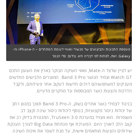
מעטפת התכונות והביצועים של מכשירי וואוויי לעומת המתחרים – ה-iPhone וה-
Galaxy. זאת, לפחות לפי דבריה היא. צילום: פלי הנמר
יש לציין שלצד ה-Mate, וואווי השיקה הבוקר בארץ את השעון החכם
Watch GT וצמיד הכושר Band 3 Pro. המוצרים הלבישים החדשים
מעניקים למשתמשיהם דרכים חדשות לעקוב אחר פעילותם, ולקבל
הדרכות והצעות כושר המבוססות על מחקרים מדעיים.
בניגוד לצמידי כושר אחרים בשוק, ה-Band 3 Pro תומך במגוון רחב
של יכולות ניטור מקצועיות, בנוסף ליכולות ניטור שינה וקצב לב
משופרות. הוא מצויד במערכת TruSeen 3.0, המנטרת בדיוק רב את
קצב הלב לאורך היום. המערכת אף מנתחת Big Data לצורך הענקת
שירותים והצעות מותאמים אישית, על מנת לשפר את איכות השינה.