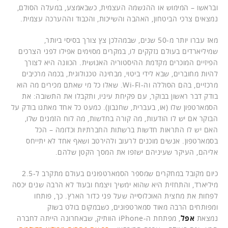
ובראשו – המימוש או ההגשמה העצמית, כשבאמצע, במעלה הסולם,
נמצאים צרכי הביטחון, האהבה והשייכות, והכבוד וההערכה עצמית.
מאז עברו יותר מ-50 שנים, שבמהלכן צץ צורך בסיסי ביותר,
שמיליארדים בעולם נזקקים לו, במקרים מסוימים אפילו לפני הצרכים
הפיזיים המוכרים מקדמת ההיסטוריה האנושית. הכוונה היא לצורך
להיות מחוברים, שבא לידי ביטוי, מבחינה טכנולוגית, בכמה מרכיבים
מרכזיים, בהם הסוללה וה-Wi-FI. שאלו כל מי שאתם מכירים מה הוא
בודק דבר ראשון בבוקר, עם פקיחת עיניו, ותקבלו את התשובה: את
הסמארטפון שלו (או, בעברית, שחנבון). כמעט כל אחד מאתנו בודק על
הבוקר אם יש לו הודעות, מה קורה בחדשות, מה לוח הזמנים שלו,
האם יש לו התראות חדשות ברשתות החברתיות וכדומה – הכל
בסמארטפון. אנשים מוכנים לרעוב ולהירטב ושאף אחד לא יתייחס
אליהם, העיקר שעיניהם ישזפו את המסך הקטן שלהם.
כיום מקובל במחקרים שמספר הסמארטפונים בעולם מתקרב ל-2.5
מיליארד, והתחזית היא שהוא ימשיך ויצמח ובעוד לא הרבה שנים יכסה
לפחות את מחצית האוכלוסייה שעל פני כדור הארץ. כך, פותחו
ומפותחים הרבה מאוד סמארטפונים, כשבמקום בולט בשוק
נמצאת
אפל
, מפתחת ה-iPhone הוותיק, שבאחרונה הייתה לחברה