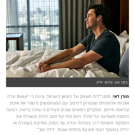
בוקר טוב. צילום: יח"צ
מורן דאי
, סמנכ"לית השיווק של ניופאן בישראל, ציינה כי "Bose יצרה
אוזניות אלחוטיות שמטרתן להיטיב עם המשתמשים ולשפר את איכות
ובריאות חייהם. מחקרים רפואיים שונים מעידים כי שינה בריאה, רגועה
ורצופה משפיעה על מהלך היום כולו ועל מצב הרוח, משפרת את
התפקוד היומיומי דרך פעילות יעילה של המוח, מסייעת בשמירה או
ירידה במשקל הגוף ומונעת מחלות שונות. לילה טוב".