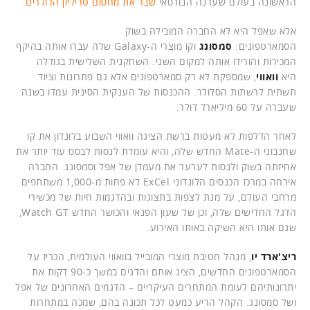
הראשונה בעולם שערכה הבורסאי
שבר את מחסום טריליון הדולרים
.
אלא שאפל היא לא החברה המובילה בשוק
הסמארטפונים:
סמסונג
וקו מוצרי ה-Galaxy שלה עברו אותה בהיקף
המכירות והורידו אותה למקום השני. השחקנית השלישית בגודלה
היא
וואווי
, שמספקת לא רק סמארטפונים אלא גם פתרונות וציוד
תשתית לרשתות הסלולר. ההכנסות של הענקית הסינית עמדו בשנה
שעברה על 60 מיליארד דולר.
לאחר הדלפות לא מעטות ברשת הציגה וואווי השבוע בלונדון את קו
שחנבוני ה-Mate החדש שלה, והיא עומדת לנסות לבסס עוד יותר את
אחיזתה בשוק ולנסות לערער את מעמדן של אפל וסמסונג. החברה
אירחה במרכז הכנסים הלונדוני ExCel לא פחות מ-1,000 משתתפים
מרחבי העולם, על מנת לצפות בתצוגות ובהדגמות חיות של מכשירי
הדגל החדישים שלה, וכן של שעון הפנאי והכושר החדש Watch GT,
שגם אותו היא השיקה באותו האירוע.
ריצ'ארד יו
, מנהל חטיבת מוצרי המובייל בוואווי העולמית, הכריז על
הסמארטפונים החדשים, הציג אותם והדגים במשך כ-90 דקות את
יתרונותיהם לעומת המתחרים העיקריים – הדגמים האחרונים של אפל
ושל סמסונג. הקהל הריע כמעט לכל תכונה בהם, שמכה במתחרות