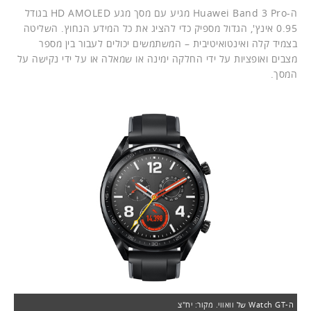
ה-Huawei Band 3 Pro מגיע עם מסך מגע HD AMOLED בגודל
0.95 אינץ', הגדול מספיק כדי להציג את כל המידע הנחוץ. השליטה
בצמיד קלה ואינטואיטיבית – המשתמשים יכולים לעבור בין מספר
מצבים ואופציות על ידי החלקה ימינה או שמאלה או על ידי נקישה על
המסך.
ה-Watch GT של וואווי. מקור: יח"צ