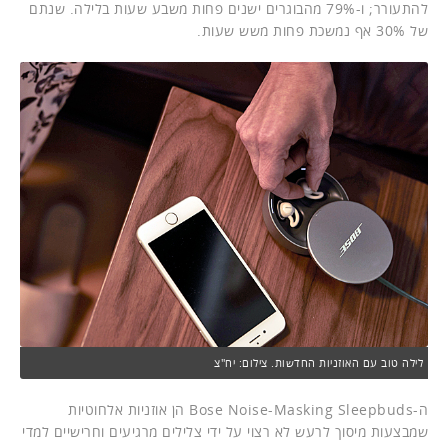
להתעורר; ו-79% מהבוגרים ישנים פחות משבע שעות בלילה. שנתם
של 30% אף נמשכת פחות משש שעות.
לילה טוב עם האוזניות החדשות. צילום: יח"צ
ה-Bose Noise-Masking Sleepbuds הן אוזניות אלחוטיות
שמבצעות מיסוך לרעש לא רצוי על ידי צלילים מרגיעים וחרישיים למדי