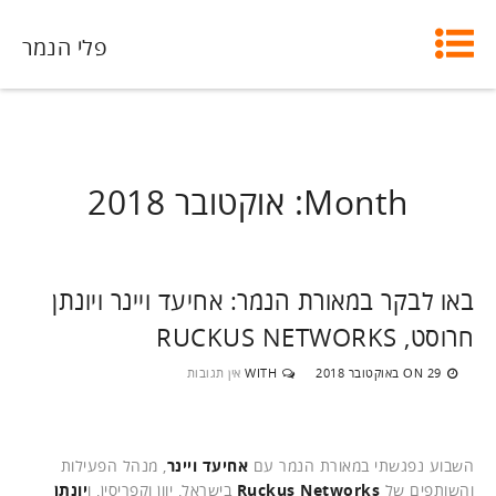
פלי הנמר
Month:
אוקטובר 2018
באו לבקר במאורת הנמר: אחיעד ויינר ויונתן
חרוסט, RUCKUS NETWORKS
29 באוקטובר 2018
WITH
אין תגובות
ON
השבוע נפגשתי במאורת הנמר עם
אחיעד ויינר
, מנהל הפעילות
והשותפים של
Ruckus Networks
בישראל, יוון וקפריסין, ו
יונתן