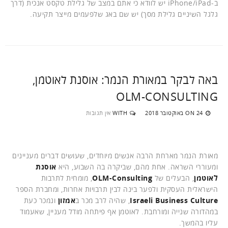
ב-iPhone/iPad יש לוודא כי אתם במצב של גלילת טקסט אנכית (דרך
גלגל השיניים גלילת מסך) יש שם באג שלפעמים מייצר תקיעה.
באה לבקר במאורת הנמר: אוסנת לאוטמן,
OLM-CONSULTING
24 באוקטובר 2018
WITH
אין תגובות
ON
מאורת הנמר מארחת הרבה אנשים מיוחדים, שעושים דברים מעניינים
ומעוררי השראה. אחת מהם, שביקרה בה השבוע, היא
אוסנת
לאוטמן
, הבעלים של
OLM-Consulting
, מומחית לתרבות
הישראלית העסקית ולפער בינה לבין תרבויות אחרות, ומחברת הספר
Israeli Business Culture
, שהיה לרב מכר ב
אמזון
ונמכר כעת
במהדורה שנייה ומורחבת. לאוטמן אף פיתחה מודל מעניין, שאעמוד
עליו בהמשך.