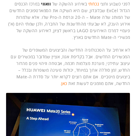
לפני כשבוע וחצי
נכחתי
באירוע ההשקה של
וואווי
במרכז הכנסים
הגדול ExCel שבלונדון, שם היא השיקה את הסמארטפונים החדשים
של המותג שלה Mate – ה-20 וגרסת ה-Pro שלו. אלא שלמרות
אירוע הענק, לא שבעתי מהחדשנות של החברה, ולכן שמתי היום (א')
פעמיי למרכז האירועים LAGO בראשון לציון, לאירוע ההשקה של
מכשירי ה-Mate החדשים בארץ.
לא ארחיב על הטכנולוגיה החדישה והביצועים המשופרים של
המכשירים החדשים. אבל בקליפת אגוז, אציין שמדובר במכשירים עם
עיצוב עתידני, מערכת מצלמות חכמה, אבטחה וזיהוי פנים מהדור
החדש, זמן סוללה ארוך במיוחד, יכולות טעינה משופרות ובכלל –
ביצועים מיטביים. אם אתם רוצים לקרוא יותר על סדרת ה-Mate
החדשה, אתם מוזמנים לעשות זאת
כאן
.