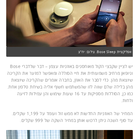
אפליקציית Bose Sleep. צילום: יח"צ
יש לציין שקבצי הקול מאוחסנים באוזניות עצמן – דבר שלדברי Bose
וניופאן מרחיב משמעותית את חיי הסוללה ומאפשר למזער את הקרינה
שיוצאת מהן. כדי לסבר את האוזן, בחברה אומרים שהקרינה שיוצאת
מהן בלילה שלם שווה לזו שהמשתמש חשוף אליה בשיחת טלפון אחת.
כמו כן, הסוללות מספיקות עד 16 שעות שימוש והן עמידות לזיעה
ולחות.
המחיר של האוזניות החדשות לא ממש זול ועומד על 1,199 שקלים.
עד סוף השנה ניתן לרכוש אותן במחיר השקה של 999 שקלים.