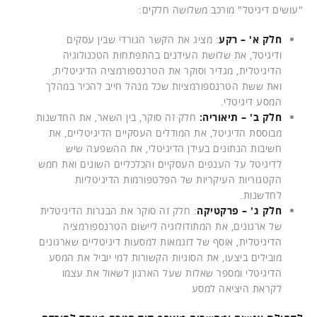
"עושים דיגיטל" מורכב משלושה חלקים:
חלק א' – רקע
: מציג את הקשר הגורדי שבין עסקים
ודיגיטל, את שלושת העידנים בהתפתחות הטכנולוגיה
הדיגיטלית, מגדיר וסוקר את הטרנספורמציה הדיגיטלית,
ואת ששת הטרנספורמציות שכל מנהל חייב להכיר במהלך
המסע דיגיטלי.
חלק ב' – תיאוריה:
חלק זה סוקר, בין השאר, את החדשנות
מבוססת הדיגיטל, את המודלים העסקיים הדיגיטליים, את
חשיבות הנתונים בעידן הדיגיטלי, את ההשפעה שיש
לדיגיטל על הענפים העסקיים והכלכליים השונים ואת חמש
הקטגוריות העיקריות של הפלטפורמות הדיגיטליות
לחדשנות.
חלק ג' – פרקטיקה
: חלק זה סוקר את הבגרות הדיגיטלית
של ארגונים, את המתודולוגיה ליישום הטרנספורמציה
הדיגיטלית, אוסף של דוגמאות למסעות דיגיטליים שארגונים
מובילים ביצעו, את הסוגיות הקשורות למי יוביל את המסע
הדיגיטלי ומספר שאלות שעל הארגון לשאול את עצמו
לקראת היציאה למסע