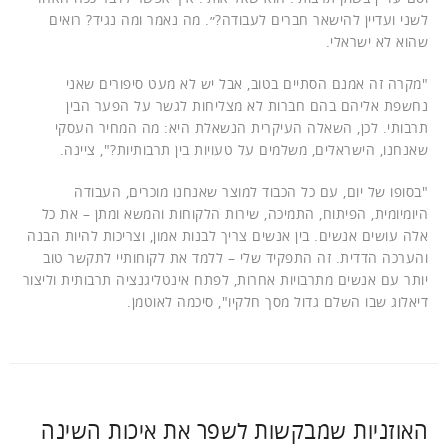
לשני ועדיין להישאר חברים לעבודה?״. מה נאמר ומה נגיד? רואים
שהוא לא ישראלי.
"מקרה זה אמנם הסתיים בטוב, אבל יש לא מעט סיפורים שאני
נחשפת אליהם בהם חברות לא מצליחות לגשר על הפער הבין
תרבותי. לכן, השאלה העיקרית הנשאלת היא: מה המחיר העסקי
שאנחנו, הישראלים, משלמים על טעויות בין תרבותיות?", ציינה.
"בסופו של יום, עם כל הכבוד למוצר שאנחנו מוכרים, העבודה
היומיומית, הפיתוח, התמיכה, שירות הלקוחות והמשא ומתן – את כל
אלה עושים אנשים. בין אנשים צריך לבנות אמון, וצריכות להיות הבנה
והערכה הדדית. זה התפקיד שלי – ללמד את לקוחותיי לתקשר טוב
יותר עם אנשים מתרבויות אחרות, לפתח אינטליגנציה תרבותית וליצור
דיאלוג שבו השלם גדול מסך חלקיו", סיכמה לאוטמן.
האוזניות שמבקשות לשפר את איכות השינה