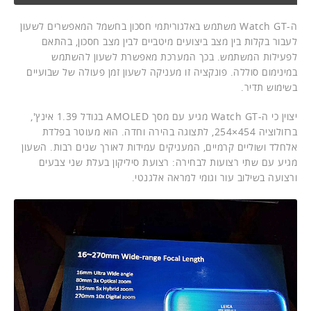
ה-Watch GT משתמש באלגוריתמי חסכון בחשמל המאפשרים לשעון
לעבור בקלות בין מצב ביצועים מיטביים לבין מצב חסכון, בהתאם
לפעילות המשתמש. בכך המערכת מאפשרת לשעון להשתמש
במינימום סוללה. פונקציה זו מעניקה לשעון זמן פעולה של שבועיים
בשימוש תדיר.
יצוין כי ה-Watch GT מגיע עם מסך AMOLED בגודל 1.39 אינץ',
ברזולוציה 454×254, לתצוגה בהירה וחדה. הוא מעוטר בפלדת
אלחלד ושוליים קרמיים, המעניקים עמידות לאורך שנים רבות. השעון
מגיע עם שתי רצועות לבחירה: רצועת סיליקון בעלת שני צבעים
ורצועה בשילוב עור וגומי למראה אלגנטי.