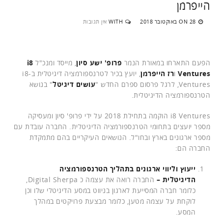
הייפרמן
28 באוקטובר 2018
WITH
אין תגובות
ON
הפעם התארחו במאורת הנמר
פרופ' ישע סיון
, מייסד ומנכ"ל
i8
Ventures
ו
רז הייפרמן
, יועץ בכיר לטרנספורמציה דיגיטלית ב-i8
Ventures, לרגל פרסום ספרם החדש "
עושים דיגיטל
" בנושא
הטרנספורמציה הדיגיטלית.
i8 Ventures הוקמה בתחילת 2018 על ידי פרופ' סיון ומעסיקה
מספר יועצים בתחומי הטרנספורמציה הדיגיטלית. החברה עובדת עם
מספר ארגונים בארץ ובחו"ל. הנושאים העיקריים בהם מתמקדת
החברה הם:
ייעוץ וליווי ארגונים בתהליך הטרנספורמציה
הדיגיטלית –
החברה רואה את עצמה כ Digital Sherpa,
כלומר חברה המסייעת לארגון בניווט במסע הדיגיטלי שלו וכן
לוקחת על עצמה מטען, כלומר מבצעת פרויקטים במהלך
המסע.