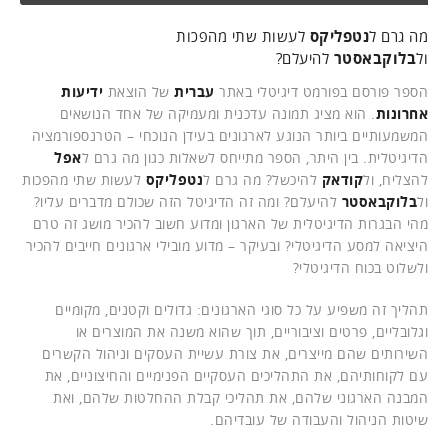
מה גרם ל
נטפליקס
לעשות שתי מהפכות
ול
בלוקבאסטר
להיעלם?
הספר פורסם בפורמט דיגיטלי באתר
עברית
של הוצאת
ידיעות
אחרונות
. הוא מציג תמונה עדכנית ומעמיקה של אחד הנושאים
המשמעותיים ביותר הנוגע לארגונים בעידן הנוכחי – הטרנספורמציה
הדיגיטלית. בין היתר, הספר מתייחס לשאלות כגון מה גרם ל
אפל
להצליח, ול
קודאק
להיכשל? מה גרם ל
נטפליקס
לעשות שתי מהפכות
ול
בלוקבאסטר
להיעלם? ומה זה הדיגיטל הזה שכולם מדברים עליו?
מהי הבגרות הדיגיטלית של הארגון ומדוע חשוב להכיר מושג זה טרם
היציאה למסע הדיגיטלי? ובעיקר – מדוע מובילי ארגונים חייבים להכיר
ולשלוט בכוח הדיגיטלי?
תהליך זה משפיע על כל סוגי הארגונים: גדולים וקטנים, מקומיים
וגלובליים, פרטים וציבוריים, תוך שהוא משנה את המוצרים או
השירותים שהם מייצרים, את צורת עשיית העסקים וניהול הקשרים
עם לקוחותיהם, את התהליכים העסקיים הפנימיים והחיצוניים, את
המבנה הארגוני שלהם, את תהליכי קבלת ההחלטות שלהם, ואת
שיטות הניהול והעבודה של עובדיהם.