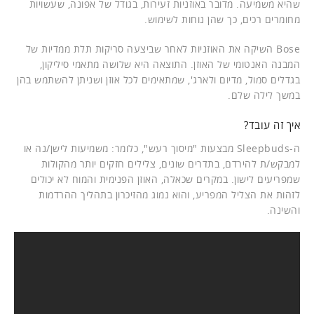
שהיא משמיעה. מדובר באוזניות זעירות, בגודל של אפונה, שעשויות
מחומרים רכים, כך שהן נוחות לשימוש.
Bose השיקה את האוזניות לאחר שביצעה סריקות תלת ממדיות של
המבנה האנטומי של האוזן. התוצאה היא שלושה מתאמי סיליקון,
בגדלים סמול, מדיום ולארג', שמתאימים לכל אוזן ושניתן להשתמש בהן
במשך לילה שלם.
איך זה עובד?
ה-Sleepbuds מבצעות "מיסוך רעש", כלומר: משמיעות לישן/נה או
למבקש/ת להירדם, בתדרים שונים, צלילים חזקים יותר מהקולות
שמפריעים לישון. במקרים שכאלה, האוזן הפנימית והמוח לא יכולים
לזהות את הצליל המפריע, והוא נמוג מהזיכרון בתהליך ההרדמות
והשינה.