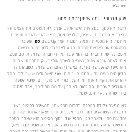
ישראלית.
שוק תרבותי – ומה שניתן ללמוד ממנו
לדברי לאוטמן, "במציאות הישראלית, אנחנו לא תופסים את עצמנו עד
כדי כך א-פורמליים, ישירים, קולניים ועוד, כפי שלא ישראלים תופסים
אותנו". היא מספקת דוגמה: "מנהל אמריקני בשם
סם
, שעובד
בסטארט-אפ בארצות הברית, הגיע לארץ כדי לדון בחוזה רכישה
אופציונלי של החברה בה הוא עובד על ידי חברה ישראלית. סם פגש
אותי לאחר ארבע שנים, כשרצה לשתף אותי בשוק התרבותי שחווה.
הוא סיפר שהפגישה נערכה במשרדי החברה בישראל, כשבהתחלה
הדיון היה נעים עד שהחלו הוויכוחים. שני הישראלים שישבו לידו החלו
להרים את הקול האחד על השני, כולל תנועות ידיים ושינוי השפה
מאנגלית לעברית. סם כמובן לא הבין על מה הם דיברו, אבל היה לו
ברור שחוזה לא ייחתם שם".
כאן מגיעה נקודת המפנה: "בתום הפגישה", המשיכה בסיפור, "שני
החבר'ה הישראלים חזרו לדבר אנגלית, חייכו ויצאו לארוחת צהריים
יחד עם סם". ולאחר מכן, ההפי אנד: "סוף הסיפור הוא שאחרי מספר
חודשים החוזה נחתם והחברה נרכשה. אבל ארבע שנים עברו מאז,
וסם עדיין בשוק תרבותי. הוא שאל אותי: איך אפשר לדבר ככה האחד