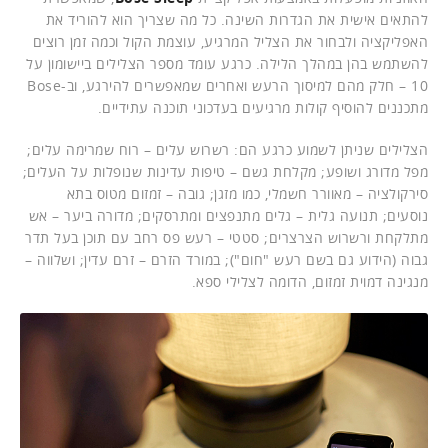
להתאים אישית את הגדרות השינה. כל מה שצריך הוא להוריד את
האפליקציה ולבחור את הצליל המרגיע, עוצמת הקול וכמה זמן רוצים
להשתמש בהן במהלך הלילה. כרגע עומד מספר הצלילים ביישומון על
10 – חלק מהם למיסוך הרעש ואחרים שמאפשרים להירגע, וב-Bose
מתכננים להוסיף קולות מרגיעים בעדכוני תוכנה עתידיים.
הצלילים שניתן לשמוע כרגע הם: רשרוש עלים – רוח שמרימה עלים;
מפל מדורג ושופע; מקלחת גשם – טיפות עדינות שנופלות על העלים;
סירקולציה – מאוורר חשמלי, כמו מזגן; גובה – זמזום מטוס בתא
נוסעים; תנועה גלית – גלים מתנפצים ומתרסקים; מדורה ביער – אש
מתלקחת ורשרוש הצרצרים; סטטי – רעש פס רחב עם תוכן בעל תדר
גבוה (הידוע גם בשם רעש "חום"); במורד הזרם – זרם עדין; ושלווה –
מנגינה דמוית זמזום, הדומה לצלילי ספא.