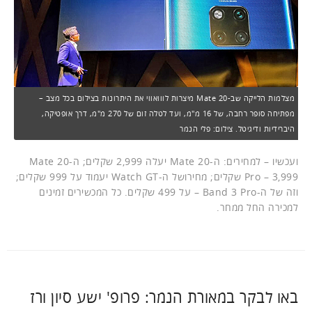
מצלמות הלייקה שב-Mate 20 מיצרות לווואווי את היתרונות בצילום בכל מצב –
מפתיחה סופר רחבה, של 16 מ"מ, ועד לטלה זום של 270 מ"מ, דרך אופטיקה,
היברידיות ודיגיטל. צילום: פלי הנמר
ועכשיו – למחירים: ה-Mate 20 יעלה 2,999 שקלים; ה-Mate 20
Pro – 3,999 שקלים; מחירושל ה-Watch GT יעמוד על 999 שקלים;
וזה של ה-Band 3 Pro – על 499 שקלים. כל המכשירים זמינים
למכירה החל ממחר.
באו לבקר במאורת הנמר: פרופ' ישע סיון ורז