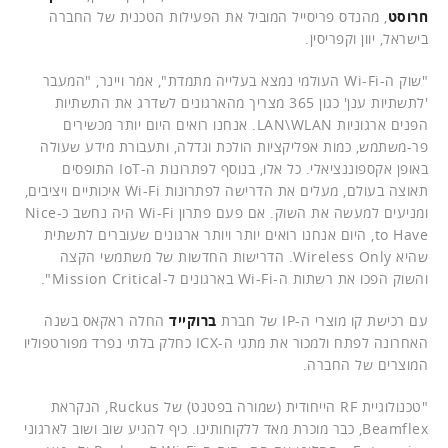
חרוסט
, מהנדס פריסייל המוביל את הפעילות הטכנית של החברה
בישראל, יוון וקפריסין.
"שוק ה-Wi-Fi העולמי נמצא בעלייה מתמדת", אמר ויינר, "המעבר
'לתשתיות ענן' כגון 365 מצריך מהארגונים לשדרג את התשתיות
הפנים ארגוניות LAN\WLAN. אנחנו רואים היום יותר מכשירים
פר-משתמש, כמות אפליקציות הולכת וגדלה, ותעבורת מידע שעולה
באופן אקספוננציאלי. כל אלו, בנוסף לפתרונות ה-IoT התופסים
תאוצה בעולם, מעלים את הדרישה לפתרונות Wi-Fi איכותיים ויציבים,
ומניעים למעשה את השוק. אם פעם פתרון Wi-Fi היה נחשב כ-Nice
to Have, היום אנחנו רואים יותר ויותר ארגונים שעוברים לתשתית
שהיא Wireless Only. הדרישות החדשות של משתמשי הקצה
והשוק הפכו את רשתות ה-Wi-Fi בארגונים ל-Mission Critical".
עם רכישת קו מוצרי ה-IP של חברת
ברוקייד
החלה ראקאס בשנה
האחרונה לפתח ולמכור את מתגי ה-ICX כחלק בלתי נפרד מפורטפוליו
המוצרים של החברה.
"טכנולוגיית RF הייחודית (שמורה בפטנט) של Ruckus, הנקראת
Beamflex, כבר מוכרת מאד ללקוחותינו. כיף להגיע שוב ושוב לארגוני