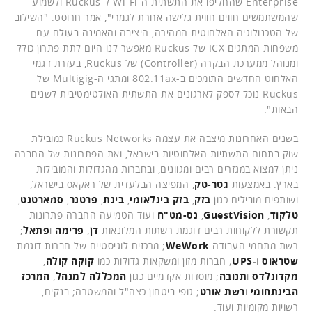
Enterprise שהחליפו את התשתית ה-Wi-Fi ל-Ruckus ולשמוע
שהמשתמשים חווים חווית גלישה אחרת לגמרי", אמר חרוסט. "השילוב
של הטכנולוגיה האלחוטית המהירה, היציבה והאמינה בעולם עם
משפחות המתגים ICX של Ruckus מאפשר לנו היום לתת פתרון כולל
ומנוהל ממערכת הבקרה (Controller) של Ruckus, בעזרת דגמי
האלחוט החדשים התומכים ב-802.11ax ומתגי ה-Multigig של
Ruckus נוכל לספק לארגונים את התשתית האולטימטיבית לשנים
הבאות".
בשנים האחרונות מיצבה את עצמה Ruckus Networks כמובילת
שוק בתחום התשתיות האלחוטיות בישראל, ואת הפתרונות של החברה
ניתן למצוא במגזרים רבים ומגוונים, ובחברות מהגדולות והמובילות
בארץ. באמצעות
גטר-טק
, המפיצה הבלעדית של ראקאס בישראל,
ושותפים מובילים כגון
בזק
,
בזק בינלאומי
,
בינת
,
פרטנר
,
סמארטנט
,
טלקוד
,
GuestVision
,
נס-מט"ח
ועוד הטמיעה החברה פתרונות
תקשורת ללקוחות רבים דוגמת רשתות המלונאות
דן
,
פרימה
ו
פתאל
;
רשת מתחמי העבודה
WeWork
; מרכזים לוגיסטיים של חברות דוגמת
שטראוס
ו-
UPS
; חברות מזון ומשקאות גדולות כמו
קוקה קולה
,
מקדונלדס
ו
תנובה
; מוסדות אקדמיים כגון
המכללה למנהל
,
המרכז
הבינתחומי
ו
רשת אורט
; גופי ביטחון כצה"ל והמשטרה; בנקים,
רשויות מקומיות ועוד.