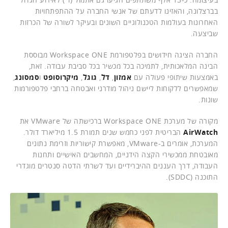
בברצלונה, והאזינו לדעתם של אנשי החברה על ההתפתחויות
האחרונות בעולמות הטכנולוגיים השונים ובעיקר לשורה של הכרזות
שביצעה.
החברה הציגה חידושים בפלטפורמת Workspace ONE מבוססת
הבינה המלאכותית, לתמיכה בכל מכשיר בכל סביבת עבודה. זאת,
באמצעות שיתופי פעולה עם
אמזון
,
דל
,
גוגל
,
מיקרוסופט
ו
סמסונג
,
שמאפשרים ללקוחות ליישם ניהול מודרני ואבטחה ברחבי פלטפורמות
שונות.
מקורה של מערכת Workspace ONE ברכישתה של VMware את
AirWatch
הבריטית לפני כחמש שנים תמורת 1.5 מיליארד דולר.
המערכת, אומרים ב-VMware, מאפשרת קישוריות וזרימת נתונים
מאובטחת ממכשירי הקצה הידניים, המחשבים האישיים ותחנות
העבודה, דרך העננים ההיברידיים ועד לשרתי הדטה סנטרים מוגדרי
התוכנה (SDDC).