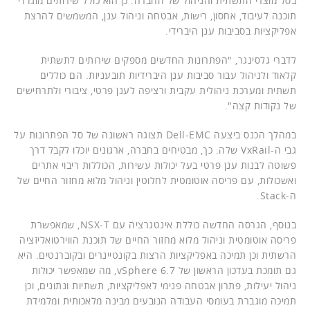
בסל מוצרי התשתית והניהול של החברה. כן הוא כולל שירותים מוגדרי
תוכנה לעיבוד, אחסון, רישות, אבטחה וניהול ענן, המשמשים להרצת
אפליקציות בסביבות ענן היברידי.
לדברי גלסינגר, "הפתרונות החדשים מספקים שירותים לתשתית
קלאוד ולניהול עבור סביבות ענן היברידיות תובעניות. הם כוללים
תשתית ומערכת ניהולית עקבית ורציפה לענן פרטי, ציבורי ולתרחישים
של נקודות קצה".
במהלך הכנס ביצעה Dell-EMC תצוגה ראשונה של סל הפתרונות על
גבי ה-VxRail שלה. כך, מבטיחים בחברה, ארגונים יוכלו לקבל דרך
פשוטה לבנות ענן פרטי בעל יכולות עשירות, הכוללות ריבוי אתרים
ואשכולות, עם פריסה אוטומטית לחלוטין וניהול מלוא מחזור החיים של
ה-Stack.
בנוסף, הגרסה החדשה כוללת אינטגרציה עם NSX-T, שמאפשרת
פריסה אוטומטית וניהול מלוא מחזור החיים של תוכנת הווירטואליזציה
הרשתית וכן תמיכה באפליקציות הרצות בקונטיינרים ובקוברנטים. היא
גם תומכת בעדכון הראשון של vSphere 6.7, מה שמאפשר יכולות
ניהול יעילות, פתרון אבטחה פנימי לאפליקציות, תשתיות ונתונים, וכן
תמיכה מוגברת בעומסי העבודה הנובעים מבינה מלאכותית ומלמידת