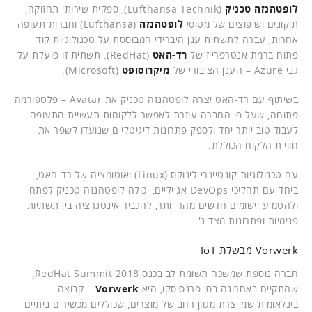
לופטהנזה טכניק
(Lufthansa Technik), ספקית שירותי תחזוקה,
תיקונים ושיפוצים של מטוסי
לופטהנזה
(Lufthansa) וחברות תעופה
אחרות, עברה לתשתית ענן היברידי המבוססת על טכנולוגיות קוד
פתוח ברמת אנטרפרייז של
רד-האט
(RedHat). תשתית זו פועלת על
גבי Azure – הענן הציבורי של
מיקרוסופט
(Microsoft).
בשיתוף עם רד-האט יצרה לופטהנזה טכניק את Avatar – פלטפורמה
פתוחה, שעל פי החברה עוזרת לאפשר ללקוחות תעשיית התעופה
לעבוד טוב יותר יחד ולספק פתרונות דיגיטליים שנועדו לשפר את
חוויית הלקוח הכוללת.
עם טכנולוגיות קונטיינרי לינוקס (Linux) ואוטומציה של רד-האט,
ביחד עם תהליכי DevOps אג'יליים, יכולה לופטהנזה טכניק לפתח
ולהטמיע יישומים חדשים מהר יותר, להגביר אינטגרציה בין תשתיות
פנימיות ופתרונות מצד ג'.
Vorwerk מבשלת IoT
חברה נוספת שמשכה תשומת לב בכנס RedHat Summit 2018,
שהתקיים באחרונה בסן פרנסיסקו, היא
Vorwerk
– קבוצה
בינלאומית שמייצרת מגוון רחב של מוצרים, שכוללים מכשירים ביתיים