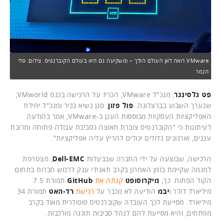
VMware רואה לאן העולם הולך – ומשקיעה גם היא בעולם הקוברנטיס. צילום: פלי
הנמר
פט גלסינגר
, מנכ"ל VMware, הכריז על הרכישה בכנס VMworld,
שנערך השבוע בברצלונה.
פול פזון
, סגן נשיא בכיר ומנכ"ל יחידת
האפליקציות העסקיות מבוססות הענן ב-VMware, אמר בהודעה
לעיתונות כי "הקוברנטיס צוברת תאוצה כסביבת עבודה פתוחה ומרובת
עננים, וארגונים גדולים יכולים להריץ עליה אפליקציות".
הרכישה, שבוצעה על ידי החברה שבבעלות
Dell-EMC
, מצטרפת
למגמה שקיימת בזמן האחרון בקרב תאגידי ענק לרכוש חברות בתחום
הקוד הפתוח. כך,
מיקרוסופט
קנתה את
GitHub
תמורת 7.5
מיליארד דולר ו
יבמ
הודיעה לא מכבר על
רכישת
רד-האט
תמורת 34
מיליארד. מסייעת לכך העובדה שקוברנטיס פופולרית מאוד בקרב
מפתחים, והיא מסייעת להם לנהל סביבות תוכנה מורכבות.