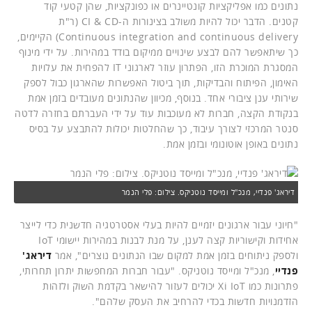
נתונים כמו אפליקציות קונטיינרים או כפונקציות, שהן קטעי קוד
קטנים. הדבר יכול להיות משולב בצינורות ה-CI & CD (ר"ת
Continuous integration and continuous delivery) הקיימים,
כך שיתאפשר להם לבצע שינויים ממיקום בודד במהירות. על ידי מינוף
המסגרת המוכרת הזו, הפתרון עוזר לארגוני IT להפחית את עלויות
האימון, הפיתוח והבדיקות, תוך ביטול האפשרות שהארגון כבול לספק
שירותי ענן ציבורי אחד. בנוסף, מכיוון שהנתונים מעובדים בזמן אמת
בנקודת הקצה, חברות לא מעוכבות עוד על ידי העברתם בחזרה לדטה
סנטר המרכזי לצורך עיבוד, כך שהחלטות יכולות להתבצע על בסיס
נתונים באופן אוטונומי ובזמן אמת.
דיראג' פנדיי, מנכ"ל ומייסד נוטניקס. צילום: פלי הנמר
"חיוני עבור ארגונים יזמיים להיות בעלי אסטרטגיה חדשנית כדי לייצר
אחידות וקישוריות קצה לענן, על מנת לבנות במהירות יישומי IoT
ולספק ניתוחים בזמן אמת למקום שבו הנתונים נוצרים", אמר
דיראג'
פנדיי
, מנכ"ל ומייסד נוטניקס. "עבור חברות המחפשות יתרון תחרותי,
פתרונות כמו Xi IoT יכולים לעזור להישאר בקדמת השוק ולזהות
הזדמנויות חדשות בכדי להרחיב את העסק שלהם".