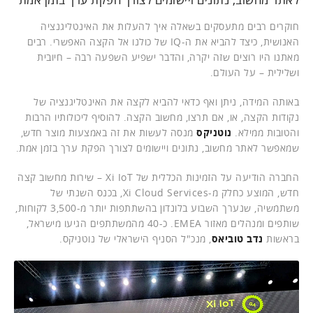
חוקרים רבים מתעסקים בשאלה איך להעלות את האינטליגנציה
האנושית, כיצד להביא את ה-IQ של כולנו אל הקצה האפשרי. רבים
מאתנו היו רוצים שזה יקרה, והדבר ישפיע השפעה רבה – חיובית
ושלילית – על העולם.
באותה המידה, ניתן ואף כדאי להביא לקצה את האינטליגנציה של
נקודות הקצה, או, אם תרצו, מחשוב הקצה. להוסיף ליכולותיו הרבות
והטובות ממילא.
נוטניקס
מנסה לעשות את זה באמצעות מוצר חדש,
שמאפשר לאתר מחשוב, נתונים ויישומים לצורך הפקת ערך בזמן אמת.
החברה הודיעה על הזמינות הכללית של Xi IoT – שירות מחשוב קצה
חדש, המוצע כחלק מ-Xi Cloud Services, בכנס השנתי של
משתמשיה, שנערך השבוע בלונדון בהשתתפות יותר מ-3,500 לקוחות,
שותפים ומנהלים מאזור EMEA. כ-40 מהמשתתפים הגיעו מישראל,
בראשות
נדב טוביאס
, מנכ"ל הסניף הישראלי של נוטניקס.