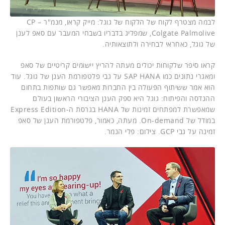
לבמה מצטרף לקוח של הלקוח של גוגל: מייק קראו, מנמ"ר CP –
Colgate Palmolive, שמפליג בדבריו בשבחי המעבר עם סאפ לענן
של גוגל, כאחראי לבחירה ולתוצאותיה.
קראו סיפר שלקוחות יכולים מעתה להריץ יישומים קריטיים של סאפ
ומאגרי נתונים כמו SAP HANA על גבי פלטפורמת הענן של גוגל. עוד
הוא אמר ששיתוף הפעולה בין החברות מאפשר גם שותפות בתחום
ההנדסה והפיתוח: גוגל היא ספק הענן הציבורי הראשון בעולם
שמאפשרת למפתחים זמינות של HANA בגרסת ה-Express Edition
במודל של On-demand. מעתה, כאמור, פלטפורמת הענן של סאפ
זמינה על גבי GCP. צילום: פלי הנמר.