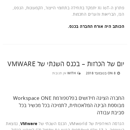
פתרון ה-Xi IoT יתמקד בתחילה בתחומי הייצור, הקמעונות, הנפט,
הגז, הבריאות והערים החכמות.
הכותב היה אורח החברה בכנס.
יום של הכרזות – בכנס השנתי של VMWARE
8 בנובמבר 2018
WITH
אין תגובות
ON
החברה הציגה חידושים בפלטפורמת Workspace ONE
מבוססת הבינה המלאכותית, לתמיכה בכל מכשיר בכל
סביבת עבודה
הגרסה האירופית של VMworld, הכנס השנתי של
VMware
, נמצאת
בעיצומה. כ-13 אלף משתתפים הגיעו גם אתמול (ד') לאירוע הגדול