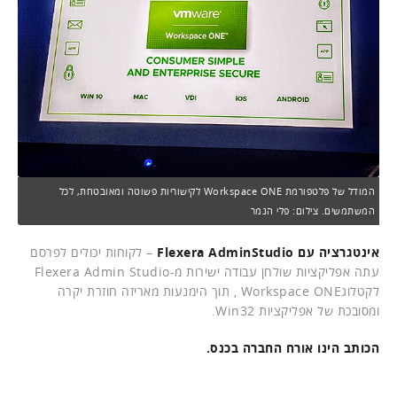
המודל של פלטפורמת Workspace ONE לקישוריות פשוטה ומאובטחת, לכל
המשתמשים. צילום: פלי הנמר
אינטגרציה עם Flexera AdminStudio
– לקוחות יכולים לפרסם
עתה אפליקציות שולחן עבודה ישירות מ-Flexera Admin Studio
לקטלוגWorkspace ONE , תוך הימנעות מאריזה חוזרת יקרה
ומסובכת של אפליקציות Win32.
הכותב הינו אורח החברה בכנס.