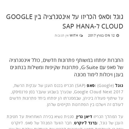
גוגל וסאפ הכריזו על אינטגרציה בין GOOGLE
CLOUD ל-SAP HANA
12 במרץ 2017
WITH
אין תגובות
ON
החברות יפתחו במשותף פתרונות חדשים, כולל אינטגרציה
של סאפ עם G-Suite, פתרונות שקיפות ומשילות בנתונים
בענן ויכולות לימוד מכונה
גוגל
(Google) ו
סאפ
(SAP) הכריזו בכנס הענן של ענקית הרשת,
Google Cloud Next 2017, שנערך בשבוע שעבר בסן פרנסיסקו,
על שיתוף פעולה ביניהן, שבמסגרתו הן יפתחו ביחד פתרונות חדשים
לעולם זה וישלבו בין הפתרונות הקיימים שלהן.
על המהלך הכריזו
דיאן גרין
, סגנית נשיא בכירה האחראית על חטיבת
הענן של גוגל, ו
ברנד ליוקרט
, חבר הוועד המנהל של סאפ. ליוקרט