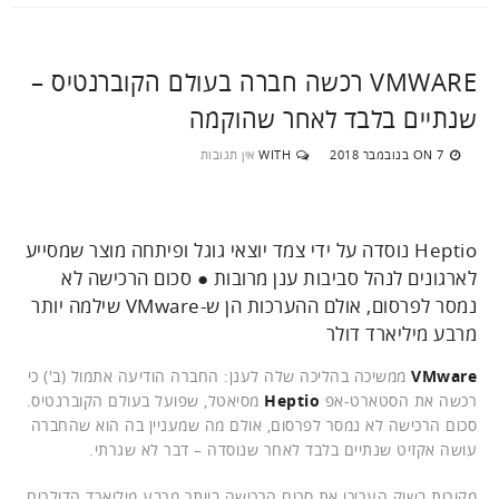
VMWARE רכשה חברה בעולם הקוברנטיס –
שנתיים בלבד לאחר שהוקמה
7 בנובמבר 2018
WITH
אין תגובות
ON
Heptio נוסדה על ידי צמד יוצאי גוגל ופיתחה מוצר שמסייע
לארגונים לנהל סביבות ענן מרובות ● סכום הרכישה לא
נמסר לפרסום, אולם ההערכות הן ש-VMware שילמה יותר
מרבע מיליארד דולר
VMware
ממשיכה בהליכה שלה לענן: החברה הודיעה אתמול (ב') כי
רכשה את הסטארט-אפ
Heptio
מסיאטל, שפועל בעולם הקוברנטיס.
סכום הרכישה לא נמסר לפרסום, אולם מה שמעניין בה הוא שהחברה
עושה אקזיט שנתיים בלבד לאחר שנוסדה – דבר לא שגרתי.
מקורות בשוק העריכו את סכום הרכישה ביותר מרבע מיליארד הדולרים