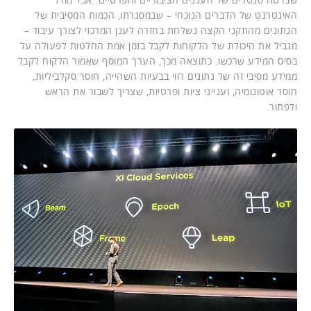
האינטרנט של הדברים הנוכחי – שבמסגרתו, הכמות המסיבית של
הנתונים מהתקני הקצה נשלחת בחזרה לענן המרכזי לצורך עיבוד –
מגביל את היכולת של הלקוחות לקבל בזמן אמת החלטות לפעולה על
בסיס המידע שרכשו. כתוצאה מכך, הערך המוסף שאמור הלקוח לקבל
ממידע מסיבי זה של נתונים רווי בבעיות השהייה, חוסר סקלביליות,
חוסר אוטונומיה, וענייני ציות ופרטיות, שצריך לשבור את הראש
ולפתור.