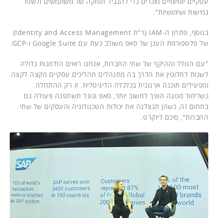
עסקיים יומיומיים מוכרים כדי להגביר תפוקה של משתמשים ולשפר
גמישות ושימושיות".
בנוסף, פתרון ה-IAM (ר"ת Identity and Access Management)
של פלטפורמת הענן של סאפ משולב כעת עם Google Suite ו-GCP.
"עם הגודל וההיקף של שתי החברות, אנחנו רואים הזדמנות גדולה
לשנות לחלוטין את הדרך בה מתנהלים תהליכים עסקיים מקצה לקצה
ומפעילים תוכנה ארגונית בכלכלה הדיגיטלית. זו רק ההתחלה.
כשלימוד מכונה הופך לחשוב יותר, סאפ וגוגל תשתפנה פעולה גם
בתחום זה, כשהן תנצלנה את יכולות הטכנולוגיה והעסקים של שתי
החברות", סיכם ליוקרט.