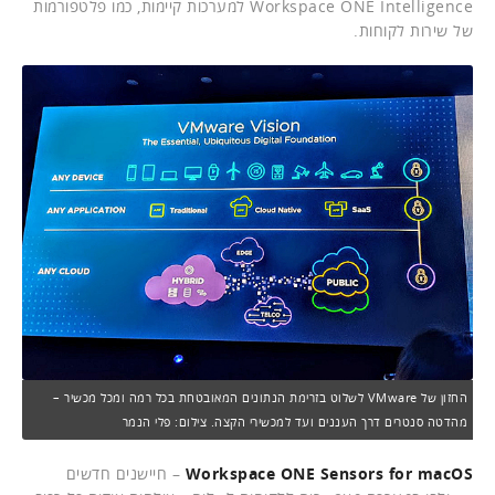
Workspace ONE Intelligence למערכות קיימות, כמו פלטפורמות
של שירות לקוחות.
החזון של VMware לשלוט בזרימת הנתונים המאובטחת בכל רמה ומכל מכשיר –
מהדטה סנטרים דרך העננים ועד למכשירי הקצה. צילום: פלי הנמר
Workspace ONE Sensors for macOS
– חיישנים חדשים