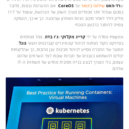
ש
רד-האט
שילמה בינואר
על
CoreOS
. אם ההערכות נכונות, מדובר
בסכום שגדול יותר מכפליים מערך השוק של הנרכשת, שעמד על 117
מיליון דולר לאחר סיבוב הגיוס האחרון שביצעה. כך או כך, העסקה
צפויה להיסגר ברבעון הנוכחי.
Heptio נוסדה על ידי
קרייג מקלוקי
ו
ג'ו בדה
, צמד מפתחים
בפרויקט הקוד הפתוח לניהול קונטיינרים קוברנטיס ויוצאי
גוגל
.
המוצר של החברה מסייע לניהול סביבות ענן מרובות, כך שהלקוחות
יכולים להשתמש בעננים של חברות שונות לצד השרתים שלהם
עצמם, בלי הצורך לבצע בנייה מסיבית מחדש של תשתיות ה-IT
שלהם.