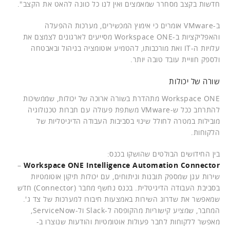
חדשות בקצב מסחרר שמאמצים ואין לנו כל כוונה להאט את הקצב".
ב-VMware אומרים כי אימוץ המכשירים, מערכות ההפעלה
והאפליקציות ב-Workspace ONE מסייעים לארגונים לצמצם את
עלויות ה-IT ואת מורכבותו, להטמיע אוטומציה בניהול ובאבטחה
ולספק חוויית עובד טובה יותר.
שורה של יכולות
Workspace ONE מתהדרת בשורה ארוכה של יכולות, שממשיכות
להתרחב ככל ש-VMware משתפת פעולה עם חברות טכנולוגיה
מובילות במטרה לחולל שינוי בסביבות העבודה הדיגיטליות של
הלקוחות.
בין החידושים הבולטים שהושקו בכנס:
–
Workspace ONE Intelligence Automation Connector
שירות ענן שמספק תובנות וניתוחים, עם יכולות תיקון אוטומטיות
בסביבת העבודה הדיגיטלית. בכנס נחשף מחבר (Connector) חדש
שמאפשר את שדרוג השירות באמצעות חיבורו למערכות של צד ג'.
המחבר, שמציע קישוריות מהקופסה ל-Slack ול-ServiceNow,
מאפשר ללקוחות לחבר פעולות אוטומטיות והודעות שנוצרו ב-