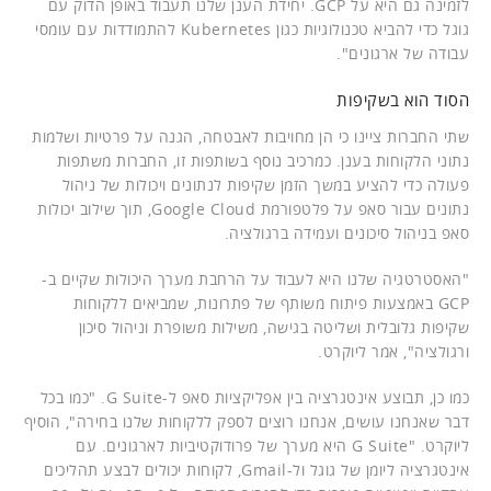
לזמינה גם היא על GCP. יחידת הענן שלנו תעבוד באופן הדוק עם
גוגל כדי להביא טכנולוגיות כגון Kubernetes להתמודדות עם עומסי
עבודה של ארגונים".
הסוד הוא בשקיפות
שתי החברות ציינו כי הן מחויבות לאבטחה, הגנה על פרטיות ושלמות
נתוני הלקוחות בענן. כמרכיב נוסף בשותפות זו, החברות משתפות
פעולה כדי להציע במשך הזמן שקיפות לנתונים ויכולות של ניהול
נתונים עבור סאפ על פלטפורמת Google Cloud, תוך שילוב יכולות
סאפ בניהול סיכונים ועמידה ברגולציה.
"האסטרטגיה שלנו היא לעבוד על הרחבת מערך היכולות שקיים ב-
GCP באמצעות פיתוח משותף של פתרונות, שמביאים ללקוחות
שקיפות גלובלית ושליטה בגישה, משילות משופרת וניהול סיכון
ורגולציה", אמר ליוקרט.
כמו כן, תבוצע אינטגרציה בין אפליקציות סאפ ל-G Suite. "כמו בכל
דבר שאנחנו עושים, אנחנו רוצים לספק ללקוחות שלנו בחירה", הוסיף
ליוקרט. "G Suite היא מערך של פרודוקטיביות לארגונים. עם
אינטגרציה ליומן של גוגל ול-Gmail, לקוחות יכולים לבצע תהליכים