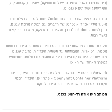
(ביניהם מוכר בארץ מכשיר הבישול תרמומיקס), שטיחים, קוסמטיקה,
ואף ליסינג ושירותים פיננסיים.
החברה הטמיעה את פתרון ה-Cookdoo, שמכיל סביבה בעלת יותר
מ-1.5 מיליון אביזרי אינטרנט של הדברים עם תמיכה מרובת עננים.
ניתן לגשת ל-Cookidoo דרך מכשיר התרמומיקס, שמצויד בפונקציות
בישול רבות.
מערכת התוכנה שמאחורי התרמומיקס בנויה ממאות קונטיינרים במאות
מכונות וירטואליות, המבוססות על תשתית היברידית ומרובת עננים
שדורשת פלטפורמת קונטיינרים יציבה ואוטומטית במלואה, שתשמש
כמערך האחורי של ה-IoT.
Vorwerk מבססת את התשתית שלה על פתרונות רד-האט, ביניהם
OpenShift Container Platform – פתרון ענן היברידי הבנוי
מקוברניטיס בדרגת אנטרפרייז, וקונטיינרי לינוקס.
הכותב היה אורח רד-האט בכנס.