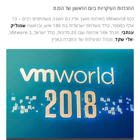
ההכרזות העיקריות ביום הראשון של הכנס
כנס VMworld האירופי מושך אליו גם השנה משתתפים רבים – 13
אלף במספר, כולל משלחת ישראלית בת 180 איש, ובראשה
שמוליק
ענתבי
, מנהל אזור אירופה שבו 20 מדינות, כולל ישראל, ב-VMware,
ו
אלי שקד
, מנהל הפעילות של החברה בארץ.