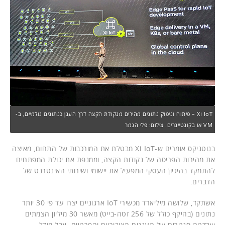
Xi IoT – פיתוח וניפוק נתונים מהירים מנקודת הקצה דרך הענן כנתונים גולמיים, ב-
VM או בקונטיינרים. צילום: פלי הנמר
בנוטניקס אומרים ש-Xi IoT מבטלת את המורכבות של התחום, מאיצה
את מהירות הפריסה של נקודות הקצה, וממנפת את יכולת המפתחים
להתמקד בהיגיון העסקי המפעיל את יישומי ושירותי האינטרנט של
הדברים.
אשתקד, שלושה מיליארד מכשירי IoT ארגוניים יצרו עד פי 30 יותר
נתונים (בהיקף כולל של 256 זטה-בייט) מאשר 30 מיליון הצמתים
שבדטה סנטרים של העננים הציבוריים והפרטיים. אבל מודל