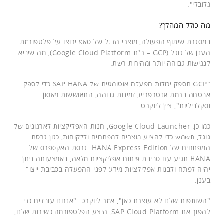
גלובלי".
מה כולל המהלך?
במסגרת שיתוף הפעולה, מוצרי הדגל של סאפ ירוצו על פלטפורמת
הענן של גוגל (GCP – ר"ת Google Cloud Platform), מה שיביא
לנגישות גבוהה יותר ומהירות רשת.
"GCP תספק יכולות הפעלה אוטומטית של SAP HANA כדי לספק
אבטחה ברמת אנטרפרייז, זמינות גבוהה, התאוששות מאסון
וסקלביליות", ציין ליוקרט.
כמו כן, Google Cloud Launcher, חנות האפליקציות לארגונים של
גוגל, תשמש כדי להציע מוצרים למפתחים וללקוחות, כגון גרסת
המפתחים של HANA Express Edition. גרסת האקספרס של
HANA תגיע עם סביבת פיתוח אפליקציות מלאה, באמצעותה ניתן
יהיה לפתח ולבנות אפליקציות מידע לפני ההפעלה בסביבת ייצור
בענן.
"השותפות שלנו לא עוצרת כאן", אמר ליוקרט. "אנחנו עובדים כדי
להפוך את SAP Cloud Platform, היצע הפלטפורמה כשירות שלנו,