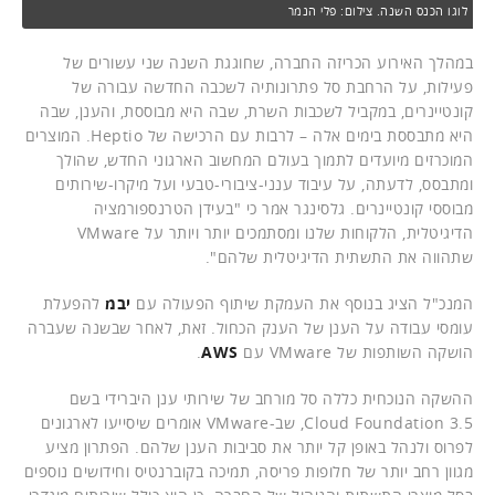
לוגו הכנס השנה. צילום: פלי הנמר
במהלך האירוע הכריזה החברה, שחוגגת השנה שני עשורים של
פעילות, על הרחבת סל פתרונותיה לשכבה החדשה עבורה של
קונטיינרים, במקביל לשכבות השרת, שבה היא מבוססת, והענן, שבה
היא מתבססת בימים אלה – לרבות עם הרכישה של Heptio. המוצרים
המוכרזים מיועדים לתמוך בעולם המחשוב הארגוני החדש, שהולך
ומתבסס, לדעתה, על עיבוד ענני-ציבורי-טבעי ועל מיקרו-שירותים
מבוססי קונטיינרים. גלסינגר אמר כי "בעידן הטרנספורמציה
הדיגיטלית, הלקוחות שלנו ומסתמכים יותר ויותר על VMware
שתהווה את התשתית הדיגיטלית שלהם".
המנכ"ל הציג בנוסף את העמקת שיתוף הפעולה עם
יבמ
להפעלת
עומסי עבודה על הענן של הענק הכחול. זאת, לאחר שבשנה שעברה
הושקה השותפות של VMware עם
AWS
.
ההשקה הנוכחית כללה סל מורחב של שירותי ענן היברידי בשם
Cloud Foundation 3.5, שב-VMware אומרים שיסייעו לארגונים
לפרוס ולנהל באופן קל יותר את סביבות הענן שלהם. הפתרון מציע
מגוון רחב יותר של חלופות פריסה, תמיכה בקוברנטיס וחידושים נוספים