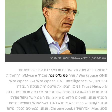
פט גלסינגר, מנכ"ל VMware. צילום: פלי הנמר
"2018 הייתה שנה של שינויים מרחיקי לכת עבור פלטפורמת
Workspace ONE", אמר
פט גלסינגר
, מנכ"ל VMware. "ההשקות
הקודמות, של Workspace ONE Intelligence ושל Workspace
ONE Trust Network, הציגו את פלטפורמת סביבת העבודה
הדיגיטלית הראשונה בתעשייה שמונעת על ידי בינה מלאכותית. בכנס
הנוכחי אנחנו חושפים חידושים שיאיצו את האימוץ של ניהול מודרני
עבור לקוחות שעוברים באופן מלא ל-Windows 10 ומאמצים מכשירי
Mac ,iOS, אנדרואיד ו-Chromebook. אנחנו ממשיכים לספק יכולות