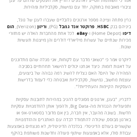
אמר כי השותפות תסייע לארגונים להריץ את העסקים שלהם על ענן
ציבורי מאובטח בחוזקה, יחד עם גמישות, סקלביליות ומהירות.
גרין פתחה וציינה מספר ארגונים גלובליים שעברו לענן של גוגל,
ביניהם בנק
HSBC
,
פרוקטר אנד גמבל
(PG),
וריזון
(Verizon),
הום
דיפו
(Home Depot) ו-
eBay
. לכל אחת מהחברות האלה יש מחזורי
מכירות שנתיים של עשרות מיליארדי דולרים והן מייצגות תעשיות
שונות.
ליוקרט אמר כי "כשאני מדבר עם לקוחות, אני מגלה שהם מתלוננים
על דאגות דומות: כיצד אנחנו יכולים להישאר תחרותיים בסביבה
המהירה של היום? האם נצליח להשיג רמה גבוהה של ביצועים,
עוצמת מחשוב, גמישות, סקלביליות ואבטחה כדי לעמוד בדרישות
העסקיות הקיימות והעתידיות?".
לדבריו, "בענן, ארגונים מסוגלים להגיב במהירות לתובנות עסקיות
ותפעוליות הנגזרות מה-Big Data, ולהפוך אותן להזדמנויות עסקיות
חדשות. בשונה מהעבר, אין חברה, בין אם מדובר בסטארט-אפ או
בארגון מבוסס, שיכולה להתמודד לבדה עם האתגרים וההזדמנויות
שקשורים בעולם הדיגיטלי. בכלכלה הדיגיטלית, לא מנצחים באמצעות
עבודת סולו, אלא באמצעות שיתוף פעולה וחדשנות משותפת בהיקף