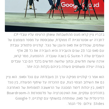
בדבריו ציין קראו מעט מהתשבחות שאותן הרעיפו עליו עובדי CP.
לחברה יש אסטרטגיית IT ממוקדת, שמבוססת על מספר מצומצם של
שותפים, שכוללים את סאפ והענן של גוגל. קולגייט פלמוליב עובדת
עם סאפ כבר 23 שנים והעבירה והיא העבירה את כל 28 אלף
העובדים שלה ל-G Suite בשנה שעברה. ההטמעה, מסר קראו,
ארכה שישה חודשים, ובתוך שלושה חודשים בלבד הם כבר עובדים
בצורה יעילה ומשתפים פעולה ביניהם בקלות רבה יותר.
הוא אמר כי קולגייט מפיקה ערך רב מעבודתה עם גוגל וסאפ. הוא ציין
גם את השילוב הצפוי כעת, עם ההכרזה על שיתוף הפעולה, בין גוגל
לסאפ, בין יכולות לימוד המכונה של הראשונה למומחיות של האחרונה
בתהליכים עסקיים, ואת האינטגרציה של פלטפורמת ה-Boardroom
הדיגיטלית של סאפ, שפותחה במשותף עם קולגייט, ל-Google
Slides. צילום: פלי הנמר.