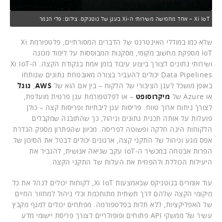
Xi IoT – אחד מחמישה משירותי ה-Xi בענן של נוטניקס. צילום: פלי הנמר
שלא כמו במודלי האינטרנט של הדברים המסורתיים, פלטפורמת Xi
IoT מספקת מחשוב מקומי, מסקנות המבוססות על לימוד מכונה
ושירותי נתונים לצורך ביצוע עיבוד בזמן אמת בנקודת הקצה. ה-Xi IoT
Data Pipelines יכולים להעביר בצורה מאובטחת נתונים שנותחו
באופן מושכל לענן הציבורי של הלקוח – בין אם הוא של
AWS
,
גוגל
או Azure של
מיקרוסופט
– או לפלטפורמת ענן פרטית מועדפת,
לצורך ניתוח ארוך טווח. פריסות ענן ליבתיות ופריסות קצה – כולן
פועלות על אותה תכנית נתונים וניהול, כך שהתובנה שמקבלים
הלקוחות הינה חלקה ופשוטה לפריסה. מכיוון שהפתרון מספק הגדרת
אפס מגע וניהול של התקני קצה, ארגונים יכולים לבטל את הסיכון של
הפרות אבטחה במכשיר ה-IoT עקב שגיאה אנושית, להגביר את
היעילות הכוללת ולהפחית את העלות של התקני הקצה.
עוד אומרים בנוטניקס שבאמצעות Xi IoT, לקוחות יכולים לנהל את כל
מיקומי הקצה שלהם דרך תשתית מתוחכמת וכלי ניהול למחזור החיים
של האפליקציות, ללא תלות בפלטפורמה. מפתחים יכולים למנף מקבץ
עשיר של ממשקי API פתוחים ופופולריים לצורך פריסת יישומי מדע