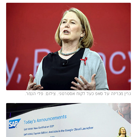
גרין מכריזה על סאפ כעל לקוח אסטרטגי. צילום: פלי הנמר.