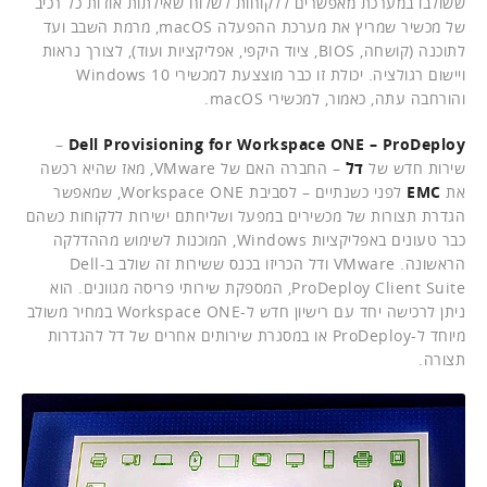
ששולבו במערכת מאפשרים ללקוחות לשלוח שאילתות אודות כל רכיב
של מכשיר שמריץ את מערכת ההפעלה macOS, מרמת השבב ועד
לתוכנה (קושחה, BIOS, ציוד היקפי, אפליקציות ועוד), לצורך נראות
ויישום רגולציה. יכולת זו כבר מוצצעת למכשירי Windows 10
והורחבה עתה, כאמור, למכשירי macOS.
–
Dell Provisioning for Workspace ONE – ProDeploy
שירות חדש של
דל
– החברה האם של VMware, מאז שהיא רכשה
את
EMC
לפני כשנתיים – לסביבת Workspace ONE, שמאפשר
הגדרת תצורות של מכשירים במפעל ושליחתם ישירות ללקוחות כשהם
כבר טעונים באפליקציות Windows, המוכנות לשימוש מההדלקה
הראשונה. VMware ודל הכריזו בכנס ששירות זה שולב ב-Dell
ProDeploy Client Suite, המספקת שירותי פריסה מגוונים. הוא
ניתן לרכישה יחד עם רישיון חדש ל-Workspace ONE במחיר משולב
מיוחד ל-ProDeploy או במסגרת שירותים אחרים של דל להגדרות
תצורה.