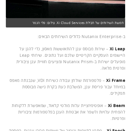
חמשת השירותים של חבילת Xi Cloud Services. צילום: פלי הנמר
ב-Nutanix Enterprise כלולים השירותים הבאים:
Xi Leap
– שירות מבוסס ענן להתאוששות מאסון, כדי להגן על
היישומים העסקיים הקריטיים שלכם ועל נתונים. שירותי Leap
מופעלים ישירות ב-Nutanix Prism ומציעים חוויית ענן ציבורית
ופרטית מלאה.
Xi Frame
– פלטפורמת שולחן עבודה כשירות VDI, שנבנתה מאפס
במיוחד עבור פריסת ענן, המשלבת כעת בקרת גישה מבוססת
תפקידים.
Xi Beam
– אופטימיזציית עלות מולטי קלאוד, שמאפשרת ללקוחות
להפחית עלויות ולשפר את אבטחת הענן בפלטפורמות ציבוריות
ופרטיות.
Xi Epoch
– פתרון לתצפית וניטור של יישומים מרובי עננים, המספק