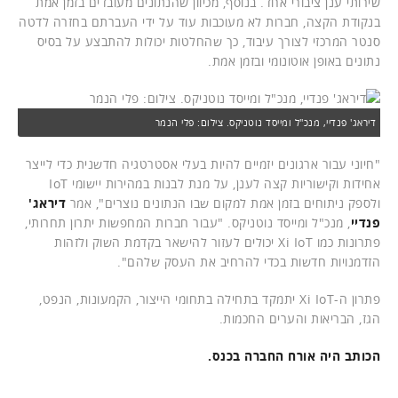
שירותי ענן ציבורי אחד. בנוסף, מכיוון שהנתונים מעובדים בזמן אמת
בנקודת הקצה, חברות לא מעוכבות עוד על ידי העברתם בחזרה לדטה
סנטר המרכזי לצורך עיבוד, כך שהחלטות יכולות להתבצע על בסיס
נתונים באופן אוטונומי ובזמן אמת.
דיראג' פנדיי, מנכ"ל ומייסד נוטניקס. צילום: פלי הנמר
"חיוני עבור ארגונים יזמיים להיות בעלי אסטרטגיה חדשנית כדי לייצר
אחידות וקישוריות קצה לענן, על מנת לבנות במהירות יישומי IoT
ולספק ניתוחים בזמן אמת למקום שבו הנתונים נוצרים", אמר
דיראג'
פנדיי
, מנכ"ל ומייסד נוטניקס. "עבור חברות המחפשות יתרון תחרותי,
פתרונות כמו Xi IoT יכולים לעזור להישאר בקדמת השוק ולזהות
הזדמנויות חדשות בכדי להרחיב את העסק שלהם".
פתרון ה-Xi IoT יתמקד בתחילה בתחומי הייצור, הקמעונות, הנפט,
הגז, הבריאות והערים החכמות.
הכותב היה אורח החברה בכנס.