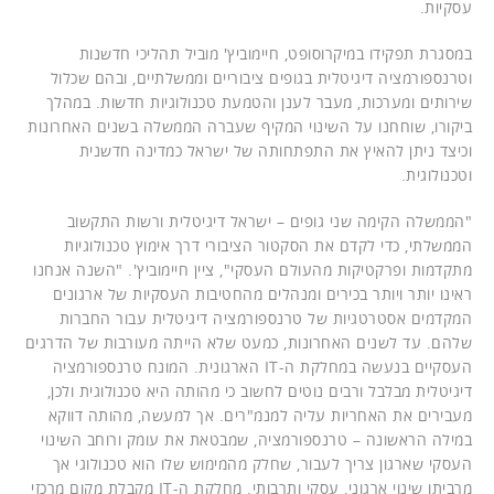
עסקיות.
במסגרת תפקידו במיקרוסופט, חיימוביץ' מוביל תהליכי חדשנות
וטרנספורמציה דיגיטלית בגופים ציבוריים וממשלתיים, ובהם שכלול
שירותים ומערכות, מעבר לענן והטמעת טכנולוגיות חדשות. במהלך
ביקורו, שוחחנו על השינוי המקיף שעברה הממשלה בשנים האחרונות
וכיצד ניתן להאיץ את התפתחותה של ישראל כמדינה חדשנית
וטכנולוגית.
"הממשלה הקימה שני גופים – ישראל דיגיטלית ורשות התקשוב
הממשלתי, כדי לקדם את הסקטור הציבורי דרך אימוץ טכנולוגיות
מתקדמות ופרקטיקות מהעולם העסקי", ציין חיימוביץ'. "השנה אנחנו
ראינו יותר ויותר בכירים ומנהלים מהחטיבות העסקיות של ארגונים
המקדמים אסטרטגיות של טרנספורמציה דיגיטלית עבור החברות
שלהם. עד לשנים האחרונות, כמעט שלא הייתה מעורבות של הדרגים
העסקיים בנעשה במחלקת ה-IT הארגונית. המונח טרנספורמציה
דיגיטלית מבלבל ורבים נוטים לחשוב כי מהותה היא טכנולוגית ולכן,
מעבירים את האחריות עליה למנמ"רים. אך למעשה, מהותה דווקא
במילה הראשונה – טרנספורמציה, שמבטאת את עומק ורוחב השינוי
העסקי שארגון צריך לעבור, שחלק מהמימוש שלו הוא טכנולוגי אך
מרביתו שינוי ארגוני, עסקי ותרבותי. מחלקת ה-IT מקבלת מקום מרכזי