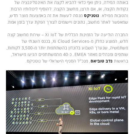
באותה המידה, ניתן ואף כדאי להביא לקצה את האינטליגנציה של
נקודות הקצה, או, אם תרצו, מחשוב הקצה. להוסיף ליכולותיו הרבות
והטובות ממילא.
נוטניקס
מנסה לעשות את זה באמצעות מוצר חדש,
שמאפשר לאתר מחשוב, נתונים ויישומים לצורך הפקת ערך בזמן אמת.
החברה הודיעה על הזמינות הכללית של Xi IoT – שירות מחשוב קצה
חדש, המוצע כחלק מ-Xi Cloud Services, בכנס השנתי של
משתמשיה, שנערך השבוע בלונדון בהשתתפות יותר מ-3,500 לקוחות,
שותפים ומנהלים מאזור EMEA. כ-40 מהמשתתפים הגיעו מישראל,
בראשות
נדב טוביאס
, מנכ"ל הסניף הישראלי של נוטניקס.