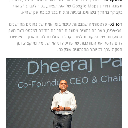
תצוגה דמויית Google Maps של אפליקציות, בכדי לקבוע "צווארי
בקבוק" במהלך ביצועים, ובעיות זמינות בכל סביבת ענן שהיא.
Xi IoT
– פלטפורמה שמבצעת עיבוד בזמן אמת של נתונים מחיישנים
ומכשירים, מעבירה נתונים מסוננים בתבונה בחזרה לפלטפורמת הענן
המועדפת של הלקוחות לצורך קבלת החלטות לטווח ארוך, ומאפשרת
להם לחסל את המורכבות של פריסה וניהול של מיקומי קצה, תוך
הפקת ערך רב יותר מהנתונים שבקצה.