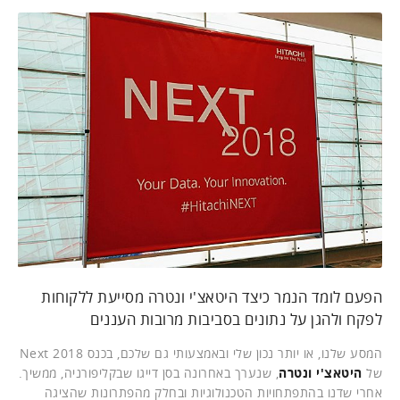
הפעם לומד הנמר כיצד היטאצ'י ונטרה מסייעת ללקוחות
לפקח ולהגן על נתונים בסביבות מרובות העננים
המסע שלנו, או יותר נכון שלי ובאמצעותי גם שלכם, בכנס Next 2018
של
היטאצ'י ונטרה
, שנערך באחרונה בסן דייגו שבקליפורניה, ממשיך.
אחרי שדנו בהתפתחויות הטכנולוגיות ובחלק מהפתרונות שהציגה