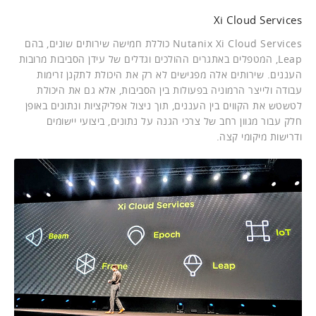
Xi Cloud Services
Nutanix Xi Cloud Services כוללת חמישה שירותים שונים, בהם
Leap, המטפלים באתגרים ההולכים וגדלים של עידן הסביבות מרובות
העננים. שירותים אלה מפגישים לא רק את היכולת לתקנן זרימות
עבודה ולייצר הרמוניה בפעולות בין הסביבות, אלא גם את היכולת
לטשטש את הקווים בין העננים, תוך ניצול אפליקציות ונתונים באופן
חלק עבור מגוון רחב של צרכי הגנה על נתונים, ביצועי יישומים
ודרישות מיקומי קצה.