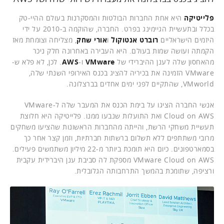
פלייטיקה
היא אחת החברות הבולטות והמסקרנות בעולם ההיי-טק
בכלל ובתעשיית הגיימינג בפרט. החברה, שהוקמה ב-2010 על ידי
היזמים הישראליים
רוברט אנטוקול
ו
אורי שחק
, מצליחה וצומחת מאז
הקמתה ועושה שמות בעולם. היא העבירה באחרונה חלק ניכר
מהאחסון שלה לענן ההיברידי של
VMware
ו-
AWS
. לכן, לא פלא ש-
VMware הזמינה את בכיריה להציג בכנס האירופי השנתי שלה,
VMworld, שהתקיים לפני ימים אחדים בברצלונה.
אנשי החברה הציגו על בימת הכנס את המעבר שלה ל-VMware
Cloud on AWS ואת התועלות שנבעו ממנו. פלייטיקה היא חלוצת
תעשיית משחקי הרשת, והייתה מהחברות הראשונות שהציעו משחקים
מרובי משתתפים ללא תשלום ברשתות חברתיות, וזמן קצר אחר כך
בסמארטפונים. כיום היא תומכת ביותר מ-22 מיליון משתמשים פעילים.
VMware Cloud on AWS מספקת לה סביבת ענן היברידית עקבית
ורציפה, שתומכת בהמשך התרחבותה הגלובלית.