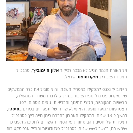
אל מאורת הנמר הגיע לא מכבר לביקור
אלון חיימוביץ'
, סמנכ"ל
המגזר הציבורי ב
מיקרוסופט
ישראל.
חיימוביץ' נכנס לתפקידו באפריל השנה, והוא מוביל את כלל הממשקים
של מיקרוסופט מול גופי הציבור במדינה, לרבות משרדי הממשלה,
הרשויות המקומיות, מגזרי החינוך והבריאות וגופים נוספים. לפני
הצטרפותו למיקרוסופט, הוא מילא שורה של תפקידים בכירים ב
סיסקו
,
במשך כ-13 שנים. בתפקידו האחרון בחברה כיהן חיימוביץ' כסמנכ"ל
המכירות של חטיבת הביטחון וגופי הסמך הקשורים לחטיבה, ולפני כן
שימש בה, במשך כשש שנים, כסמנכ"ל טכנולוגיות ומוביל ארכיטקטורות