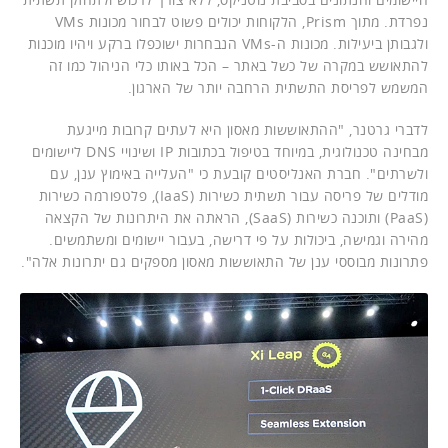
נפרדת. מתוך Prism, הלקוחות יכולים פשוט לבחור מכונות VMs
ולגבותן ביעילות. מכונות ה-VMs הנבחרות ישוכפלו ברקע ויהיו מוכנות
להתאושש במקרה של כשל באתר – הכל באותו כלי הניהול כמו זה
המשמש לפריסת התשתית הרחבה יותר של הארגון.
לדברי גרטנר, "ההתאוששות מאסון היא לעתים קרובות מייגעת
מבחינה טכנולוגית, במיוחד בטיפול בכתובות IP ושינויי DNS ליישומים
ולשרתים". חברת האנליסטים קובעת כי "העלייה באימוץ ענן, עם
מודלים של פריסה עבור תשתית כשירות (IaaS), פלטפורמה כשירות
(PaaS) ותוכנה כשירות (SaaS), הראתה את היתרונות של הקצאה
מהירה וגמישה, ביכולות על פי דרישה, בעבור יישומים ומשתמשים.
פתרונות מבוססי ענן של התאוששות מאסון מספקים גם יתרונות אלה".