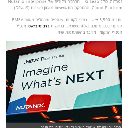
נפרדות, כולל Xi Leap – הרחבה מקורית של Nutanix Enterprise
Cloud Platform, המספקת התאוששות מאסון כשירות (DRaaS).
יותר מ-3,500 איש – נציגי לקוחות, שותפים ומנהלים מאזור EMEA –
הגיעו לכנס, מתוכם כ-40 מישראל, בראשות
נדב טוביאס
, מנכ"ל
הסניף המקומי. מדובר בהשתתפות שיא.
הכנס של נוטניקס, שנערך השבוע בלונדון. צילום: פלי הנמר