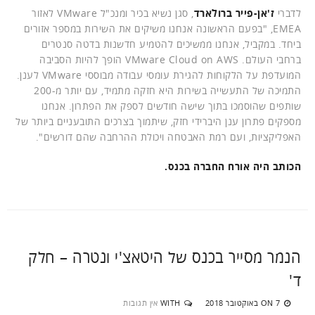
לדברי
ז'אן-פייר ברולארד
, סגן נשיא בכיר ומנכ"ל VMware לאזור
EMEA, "בפעם הראשונה אנחנו משיקים את השירות במספר אזורים
ביחד. במקביל, אנחנו ממשיכים להטמיע חדשנות בדטה סנטרים
ברחבי העולם. VMware Cloud on AWS הופך להיות הסביבה
המועדפת על הלקוחות להגירת עומסי עבודה מבוססי VMware לענן.
התמיכה של התעשייה בשירות היא חזקה מתמיד, עם יותר מ-200
שותפים שהוסמכו בתוך שישה חודשים לספק את הפתרון. אנחנו
מספקים פתרון ענן היברידי חזק, שיתמוך בצרכים התובעניים ביותר של
האפליקציות, ועם רמת האבטחה ויכולת ההרחבה שהם דורשים".
הכותב היה אורח החברה בכנס.
הנמר מסייר בכנס של היטאצ'י ונטרה – חלק
ד'
7 באוקטובר 2018
WITH
אין תגובות
ON