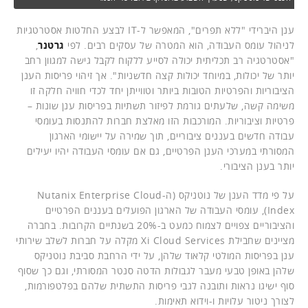
ענן היברידי "ללא תפרים", המאפשר ל-IT לבצע החלטות אסטרטגיות
לניהול עומס העבודה, הוא המטרה של עסקים רבים. לפי
גרטנר
,
"אסטרטגיה רב תכליתית יכולה לסייע ללקוח לקבל גישה למגוון רחב
יותר של יכולות, במיוחד יכולות קצה חדשניות". אך זיהוי פריסות הענן
הציבוריות והפרטיות הטובות ביותר וטווייתן יחד לכדי חוויה חלקה זו
משימה קשה, שלעתים גורמת לפיזור תשתיות בפריסות ענן שונות –
פרטיות וציבוריות. המורכבות הזו מאלצת חברות להתנסות בעומסי
עבודה חדשים בעננים ציבוריים, תוך שמירה על יישומי הארגון
המסורתי במערכי הענן הפרטיים, גם אם עומסי העבודה יהיו יעילים
יותר בענן הציבורי.
על פי מדד הענן של נוטניקס (ה-Nutanix Enterprise Cloud
Index), עומסי העבודה של הארגון הפועלים בעננים הפרטיים
והציבוריים צפויים לצמוח כמעט ב-20% בשנתיים הקרובות. בחברה
מציינים שחבילת Xi Cloud Services מקלה על חברות לשלב שירותי
ענן בפריסות המולטי קלאוד שלהן, על ידי הרחבת סביבת נוטניקס
שלהן באופן טבעי מעבר לגבולות הדטה סנטר המסורתי, וגם כך שסוף
סוף ישיגו נראות ותובנה לגבי פריסות התשתית שלהם בפלטפורמות,
לצורך ניטור עלויות ו-וידוא תאימות.