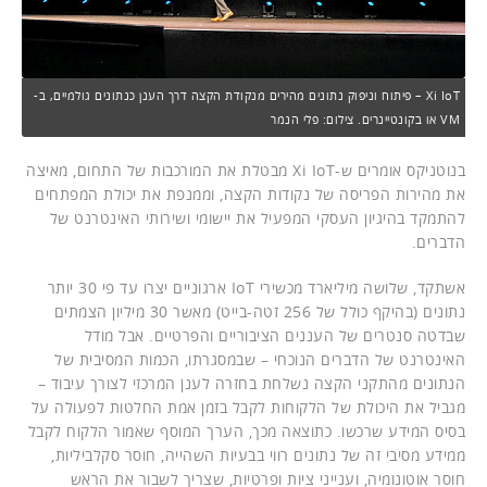
Xi IoT – פיתוח וניפוק נתונים מהירים מנקודת הקצה דרך הענן כנתונים גולמיים, ב-
VM או בקונטיינרים. צילום: פלי הנמר
בנוטניקס אומרים ש-Xi IoT מבטלת את המורכבות של התחום, מאיצה
את מהירות הפריסה של נקודות הקצה, וממנפת את יכולת המפתחים
להתמקד בהיגיון העסקי המפעיל את יישומי ושירותי האינטרנט של
הדברים.
אשתקד, שלושה מיליארד מכשירי IoT ארגוניים יצרו עד פי 30 יותר
נתונים (בהיקף כולל של 256 זטה-בייט) מאשר 30 מיליון הצמתים
שבדטה סנטרים של העננים הציבוריים והפרטיים. אבל מודל
האינטרנט של הדברים הנוכחי – שבמסגרתו, הכמות המסיבית של
הנתונים מהתקני הקצה נשלחת בחזרה לענן המרכזי לצורך עיבוד –
מגביל את היכולת של הלקוחות לקבל בזמן אמת החלטות לפעולה על
בסיס המידע שרכשו. כתוצאה מכך, הערך המוסף שאמור הלקוח לקבל
ממידע מסיבי זה של נתונים רווי בבעיות השהייה, חוסר סקלביליות,
חוסר אוטונומיה, וענייני ציות ופרטיות, שצריך לשבור את הראש