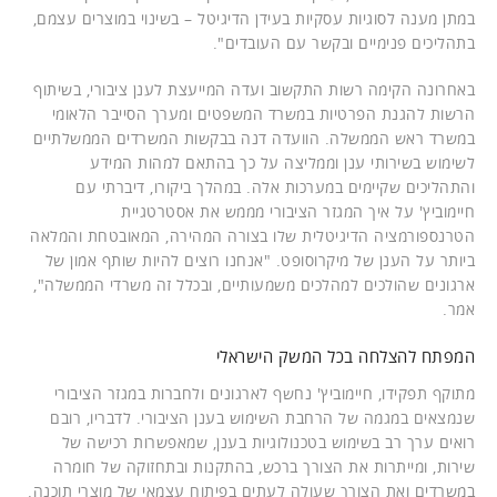
במתן מענה לסוגיות עסקיות בעידן הדיגיטל – בשינוי במוצרים עצמם,
בתהליכים פנימיים ובקשר עם העובדים".
באחרונה הקימה רשות התקשוב ועדה המייעצת לענן ציבורי, בשיתוף
הרשות להגנת הפרטיות במשרד המשפטים ומערך הסייבר הלאומי
במשרד ראש הממשלה. הוועדה דנה בבקשות המשרדים הממשלתיים
לשימוש בשירותי ענן וממליצה על כך בהתאם למהות המידע
והתהליכים שקיימים במערכות אלה. במהלך ביקורו, דיברתי עם
חיימוביץ' על איך המגזר הציבורי מממש את אסטרטגיית
הטרנספורמציה הדיגיטלית שלו בצורה המהירה, המאובטחת והמלאה
ביותר על הענן של מיקרוסופט. "אנחנו רוצים להיות שותף אמון של
ארגונים שהולכים למהלכים משמעותיים, ובכלל זה משרדי הממשלה",
אמר.
המפתח להצלחה בכל המשק הישראלי
מתוקף תפקידו, חיימוביץ' נחשף לארגונים ולחברות במגזר הציבורי
שנמצאים במגמה של הרחבת השימוש בענן הציבורי. לדבריו, רובם
רואים ערך רב בשימוש בטכנולוגיות בענן, שמאפשרות רכישה של
שירות, ומייתרות את הצורך ברכש, בהתקנות ובתחזוקה של חומרה
במשרדים ואת הצורך שעולה לעתים בפיתוח עצמאי של מוצרי תוכנה.