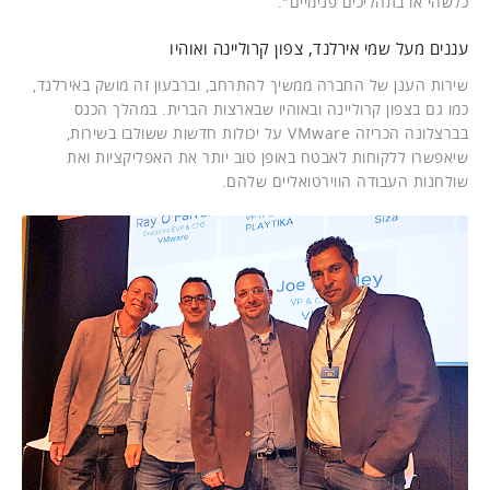
כלשהי או בתהליכים פנימיים".
עננים מעל שמי אירלנד, צפון קרוליינה ואוהיו
שירות הענן של החברה ממשיך להתרחב, וברבעון זה מושק באירלנד,
כמו גם בצפון קרוליינה ובאוהיו שבארצות הברית. במהלך הכנס
בברצלונה הכריזה VMware על יכולות חדשות ששולבו בשירות,
שיאפשרו ללקוחות לאבטח באופן טוב יותר את האפליקציות ואת
שולחנות העבודה הווירטואליים שלהם.