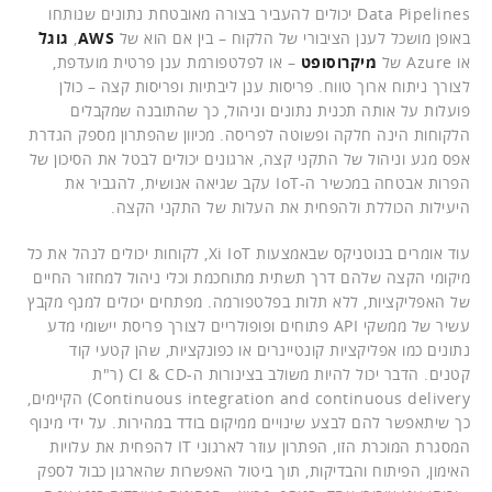
Data Pipelines יכולים להעביר בצורה מאובטחת נתונים שנותחו
באופן מושכל לענן הציבורי של הלקוח – בין אם הוא של
AWS
,
גוגל
או Azure של
מיקרוסופט
– או לפלטפורמת ענן פרטית מועדפת,
לצורך ניתוח ארוך טווח. פריסות ענן ליבתיות ופריסות קצה – כולן
פועלות על אותה תכנית נתונים וניהול, כך שהתובנה שמקבלים
הלקוחות הינה חלקה ופשוטה לפריסה. מכיוון שהפתרון מספק הגדרת
אפס מגע וניהול של התקני קצה, ארגונים יכולים לבטל את הסיכון של
הפרות אבטחה במכשיר ה-IoT עקב שגיאה אנושית, להגביר את
היעילות הכוללת ולהפחית את העלות של התקני הקצה.
עוד אומרים בנוטניקס שבאמצעות Xi IoT, לקוחות יכולים לנהל את כל
מיקומי הקצה שלהם דרך תשתית מתוחכמת וכלי ניהול למחזור החיים
של האפליקציות, ללא תלות בפלטפורמה. מפתחים יכולים למנף מקבץ
עשיר של ממשקי API פתוחים ופופולריים לצורך פריסת יישומי מדע
נתונים כמו אפליקציות קונטיינרים או כפונקציות, שהן קטעי קוד
קטנים. הדבר יכול להיות משולב בצינורות ה-CI & CD (ר"ת
Continuous integration and continuous delivery) הקיימים,
כך שיתאפשר להם לבצע שינויים ממיקום בודד במהירות. על ידי מינוף
המסגרת המוכרת הזו, הפתרון עוזר לארגוני IT להפחית את עלויות
האימון, הפיתוח והבדיקות, תוך ביטול האפשרות שהארגון כבול לספק