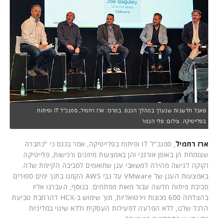
פאנל חדשנות שנערך במהלך הכנס. במרכז: ארז רחמיל, סמנכ"ל IT ופיתוח
בפלייטיקה. צילום: פלי הנמר
ארז רחמיל
, סמנכ"ל IT ופיתוח בפלייטיקה, אמר בכנס כי "כחברה
שצומחת הן באופן אורגני והן באמצעות מיזוגים ורכישות, פלייטיקה
זקוקה לגישה מהירה למשאבי ענן שתואמים לסביבה הקיימת שלה.
באמצעות הענן של VMware על גבי AWS הקמנו בתוך ימים ספורים
סביבת פיתוח חדשה עבור מאות מפתחים. בנוסף, העברנו אליו
בהצלחה 600 מכונות וירטואליות, תוך שימוש ב-HCX להרחבת טביעת
הרגל שלנו, ללא הפרעה לפעילות העסקית וללא שינוי במדיניות