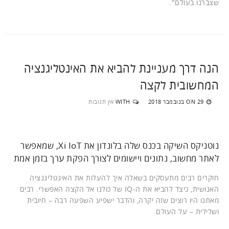
שצברנו בעולם".
הנה דרך מעניינת להביא את האינטליגנציה
המחשובית לקצה
29 בנובמבר 2018
WITH
אין תגובות
ON
נוטניקס השיקה בכנס שלה בלונדון את Xi IoT, שמאפשר
לאתר מחשוב, נתונים ויישומים לצורך הפקת ערך בזמן אמת
חוקרים רבים מתעסקים בשאלה איך להעלות את האינטליגנציה
האנושית, כיצד להביא את ה-IQ של כולנו אל הקצה האפשרי. רבים
מאתנו היו רוצים שזה יקרה, והדבר ישפיע השפעה רבה – חיובית
ושלילית – על העולם.