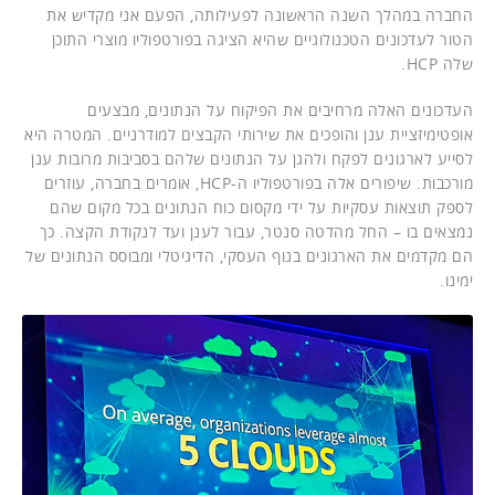
החברה במהלך השנה הראשונה לפעילותה, הפעם אני מקדיש את
הטור לעדכונים הטכנולוגיים שהיא הציגה בפורטפוליו מוצרי התוכן
שלה HCP.
העדכונים האלה מרחיבים את הפיקוח על הנתונים, מבצעים
אופטימיזציית ענן והופכים את שירותי הקבצים למודרניים. המטרה היא
לסייע לארגונים לפקח ולהגן על הנתונים שלהם בסביבות מרובות ענן
מורכבות. שיפורים אלה בפורטפוליו ה-HCP, אומרים בחברה, עוזרים
לספק תוצאות עסקיות על ידי מקסום כוח הנתונים בכל מקום שהם
נמצאים בו – החל מהדטה סנטר, עבור לענן ועד לנקודת הקצה. כך
הם מקדמים את הארגונים בנוף העסקי, הדיגיטלי ומבוסס הנתונים של
ימינו.