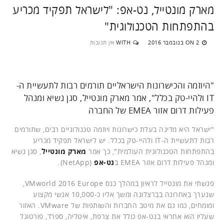
מארק מונטייל, נט-אפ: "לישראל תפקיד מכריע
בהתפתחות הטכנולוגית"
2 בנובמבר 2016
WITH
אין תגובות
ON
"היוזמה והכישרונות הישראליים תורמים רבות לתעשיית ה-
IT ולהיי-טק בכלל", אמר מארק מונטייל, סגן נשיא ומנהל
פעילות דרום אזור EMEA של החברה
"ישראל היא מדינה בעלת כישרונות ויוזמה טכנולוגיים רבים, שתורמים
רבות לתעשיית ה-IT ולהיי-טק בכלל. יש לישראל תפקיד מכריע
בהתפתחות הטכנולוגית העולמית", כך אמר
מארק מונטייל
, סגן נשיא
ומנהל פעילות דרום אזור EMEA ב
נט-אפ
(NetApp).
פגשתי את מונטייל לראיון במהלך כנס VMworld 2016 Europe,
שנערך באחרונה בברצלונה ומשך אליו כ-10,000 אנשי מקצוע
ומומחים, כמו גם את מיטב החברות והשותפות של VMware. האזור
שעליו הוא אחראי בנט-אפ כולל את צרפת, איטליה, ספרד, פורטוגל