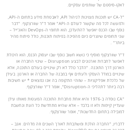
לאקו-סיסטם של שותפים עסקיים.
"ל-CA יש תוכנות מצוינות לניהול API, לאבטחת מידע בתחום ה-API,
ולמעשה לכל מה שקשור לעולם ה-API" אומר ד"ר שוורצקוף. "דבר
נוסף שבו הכנס יאפשר להתעדכן, הוא תחומי ה-DevOps והאג'ייל –
שני תחומים שיוצרים כיום מהפיכה בפיתוח תוכנות, כולל פיתוח מהיר
ביותר" .
ד"ר שוורצקוף מוסיף כי נושא חשוב נוסף שבו יעסוק הכנס, הוא היכולת
לאפשר לחברות וארגונים לבצע Disruption – שינוי החברה או
הארגון דרך התוכנה. "הדבר כולל לא רק שינויים בעולם התוכנה, אלא
שינויים במודל העסקי ולעתים אף במבנה של החברה או הארגון. בעידן
של כלכלת אפליקציות – שזוהי התקופה בה אנו נמצאים * יש חשיבות
רבה ביותר לתהליכי ה-Disruption", אומר ד"ר שוורצקוף.
"CA נוסדה ב-1976 והיא אחת מחברות התוכנה המעטות מאותו עידן
שעדיין קיימות ולא זו בלבד – אלא שהיא מתחדשת כל העת ונחשבת
למובילה בתחום החדשנות", אומר שוורצקוף.
לדבריו, "החברה הולכת ומשתבחת לאורך השנים וזה מדהים. אגב –