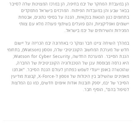
הן במעבדת המחקר של יבמ בחיפה, הן במרכז המצוינות שלה לסייבר
בבאר שבע והן במעבדות הפיתוח. המרכזים בישראל מתמקדים
בתחומים כגון הונאות בנקאיות, הגנה על בסיסי נתונים, אבטחת
יישומים ואפליקציות, והם פועלים בשיתוף פעולה מלא עם צוותי
המכירות והשירותים של יבמ בישראל.
במהלך השיחה ציינו חבר וצוקר כי באחרונה יבמ הכריזה על יישום
חדש של מערכת המחשוב הקוגניטיבי שלה, ווטסון (Watson), בתחומי
הגנת הסייבר. המערכת החדשה, Watson for Cyber Security,
היא גרסה מבוססת ענן של הטכנולוגיה הקוגניטיבית של החברה,
שהוכשרה באופן ייעודי לשמש כפתרון לעולם הגנת הסייבר. "אנחנו
מאמינים שהשילוב בין היכולות של ווטסון ל-X-Force, קבוצת מודיעין
הסייבר של יבמ, יספק תובנות אודות איומים חדשים, כמו גם המלצות
לטיפול בהם", הוסיף חבר.