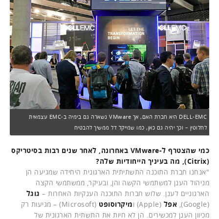
DELL-EMC היא חברת האם, אך VMware נשארה גם בימיה ב-EMC עצמאית
לחלוטין – וכך יהיה גם כאן, כמו שמייקל דל ממשיך להבטיח
כמי שהצטרף ל-VMware באחרונה, לאחר שנים רבות בסיטריקס
(Citrix), מה בעיניך הייחודיות שלה?
"אנחנו חברת התוכנה התשתיתית הארגונית היחידה שמגיעה הן
מניהול הענן למשתמשי הקשה והן, ובעיקר, ממשתמשי הקצה
הארגוניים לענן. שלוש חברות התוכנה הענקיות האחרות –
גוגל
(Google),
אפל
(Apple) ו
מיקרוסופט
(Microsoft) – מגיעות רק
מכיוון הענן למכשירים. הן לא חיות את התשתית הארגונית של