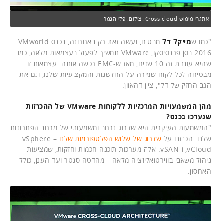
אתגרי מימוש Cross cloud. צילום: פלי הנמר
"כמו ש
מייקל דל
מבטיח, ועשה זאת רק באחרונה, בכנס VMworld
2016 בסן פרנסיסקו, VMware תמשיך לפעול בעצמאות מלאה, כמו
שהיא עובדת זה 10 שנים, מאז ש-EMC רכשה אותה. עצמאות זו
מבטיחה לכל לקוח שמירה על החדשנות והמקצועיות שלנו, וגם את
הגב החזק של דל", ציין דהאוון.
מהן המשמעויות המרכזיות ללקוחות VMware של ההכרזות
שנערכו בכנס?
"המשמעות העיקרית היא שדרוג נרחב ומשמעותי של מרחב הפתרונות
שלנו. הכרזנו על
שדרוג של שלוש הפלטפורמות שלנו
– vSphere
,vCloud ו-vSAN. אלה מערכות תוכנה חכמות וחזקות, שמציעות
ניהול משאבי בווירטואליזציה מלאה – מהדטה סנטר ועד הענן, כולל
האחסון.