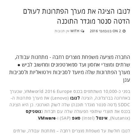
לנובו הציגה את מערך הפתרונות לעולם
הדטה סנטר מוגדר התוכנה
2 בנובמבר 2016
WITH
אין תגובות
ON
החברה מציעה משפחת מוצרים רחבה - מתחנות עבודה,
שרתים ומוצרי אחסון ועד סמארטפונים ומחשוב לביש ●
מערך הפתרונות שלה מיועד לסביבות וירטואליות ולסביבות
ענן
בפני כ-10,000 משתתפים בכנס VMworld 2016 Europe, שנערך
באחרונה בברצלונה, הציגה
לנובו
(Lenovo) את מערך פתרונות ה-
SDDC (דטה סנטר מוגדר תוכנה) שלה לשוק הארגוני. כן היא הציגה
בכנס את תוצרי שיתופי הפעולה שלה עם חברות כ
נוטניקס
(Nutanix),
אינטל
(Intel)
סאפ
(SAP) ו-
VMware
.
לנובו חולשת על משפחת מוצרים רחבה – מתחנות עבודה, שרתים