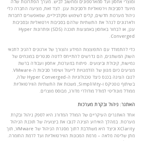
ומוצרי אחסון ועד סמארטפונים ומחשוב לביש. מערך הפתרונות שלה
מיועד לסביבות וירטואליות ולסביבות ענן. לצד זאת, מציעה החברה כלי
ניהול מערכות חדשים, קלים לשימוש וסקלביליים, שמאפשרים לחברות
ולארגונים לנהל את התשתיות שלהם בסביבות וירטואליות ובסביבות
ענן, או לבחור באחסון באמצעות תוכנה (SDS) ופתרונות Hyper
Converged.
כדי להתמודד עם התפוצצות המידע והצורך של ארגונים להגיב לתנאי
השוק המשתנים, הם נדרשים להתייחס לדטה סנטרים במונחים של
גמישות, קיבולת וביצועים. פיתוח במערכות, אחסון ועבודה ברשת
מציעים כיום מגוון של הזדמנויות לייעול ושיפור סביבות ה-VMware.
לנובו הציגה בכנס כיצד טכנולוגיות ה-Hyper Converged שלה,
בשיתוף נוטניקס ו-SimpliVity, משנות את התשתיות הווירטואליות
ממודל מונוליטי למודל מודולרי מדורג, מבוסס מוצרים.
האתגר: ניהול ובקרת מערכות
אחד האתגרים העיקריים של המודל המדורג היא לספק ניהול ובקרת
מערכות. במהלך האירוע הציגה לנובו את ביצועיה של תוכנת הניהול
XClarity וכיצד היא משתלבת לתוך מסגרת הניהול של VMware, תוך
מתן שליטה מלאה – מרמת המכונות הווירטואליות ועד לרמת החומרה.