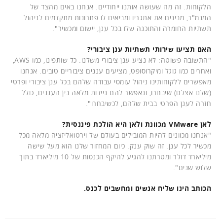
הלקוחות. זה מה שעושה אותנו ייחודיים. אנחנו באים מהצד של
המנמ"ר, מבינים את אתגריו ומביאים לו פתרונות מתקדמים לניהול
תשתיות החומרה והתוכנה שלו בכל ענן, יישום ומכשיר".
האם תציעו שירותי תשתיות ענן ציבורי?
"התשובה פשוטה: לא נציע ענן ציבורי משלנו. כל שותפינו, כמו AWS,
ואחרים כמו גוגל ומיקרוסופט, מציעים עננים ציבוריים טובים. אנחנו
מאפשרים ללקוחותינו ניהול עומסי עבודה שלהם בכל ענן ציבורי ופרטי
(שלנו אצלם) שיבחרו, ונאפשר להם ניידות מלאה בין העננים, כולל
חזרה לענן הפרטי בבית שלהם, לכשיבחרו".
לאן VMware מכוונת ולאן היא הולכת פיננסית?
"אנחנו מכוונים להיות המובילים בעולם של וירטואליזציה מלאה מכל
מכשיר לכל ענן. זה שוק ענק. כיום המחזור שלנו הוא מעל שישה
מיליארד דולר ומטרתנו להגיע להיקף הכנסות של 10 מיליארד בתוך
שלוש שנים".
הכותב הינו שליח אנשים ומחשבים לכנס.