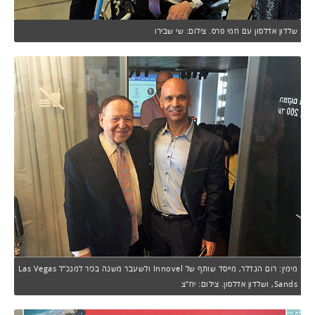
שלדון אדלסון עם חמי פרס. צילום: שי שבירו
מימין: רום הנדלר, מייסד שותף של Innovel ולשעבר משנה בכיר למנכ"ל Las Vegas
Sands, ושלדון אדלסון. צילום: יח"צ