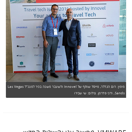
מימין: רום הנדלר, מייסד שותף של Innovel ולשעבר משנה בכיר למנכ"ל Las Vegas
Sands, ודני פדרמן. צילום: שי שבירו