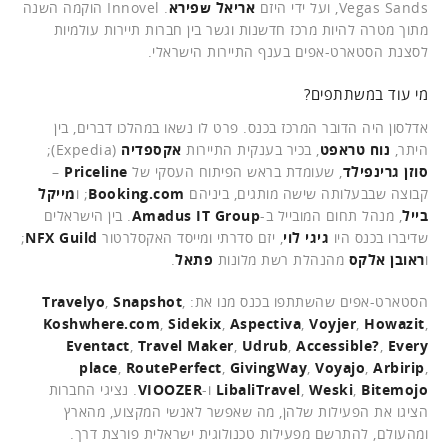
Vegas Sands, ועל ידי היזם
אריאל שפירא
. Innovel הוקמה השנה
מתוך מטרה להיות מרכז חדשנות וגשר בין חברות תיירות עולמיות
לסצנת הסטארט-אפים בענף התיירות הישראלי.
מי עוד במשתתפים?
אדלסון היה הדובר המרכז בכנס. פרט לו נשאו במהלכו דברים, בין
היתר,
נוח טראפט
, בכיר בענקית התיירות
אקספדיה
(Expedia);
סוזן גרינפילד
, שעומדת בראש הפיתוח העסקי של
Priceline
–
קבוצה שבבעלותה שישה מותגים, ביניהם
Booking.com
; ו
מייקל
בייל
, מנהל תחום המובייל ב-
Amadus IT Group
. בין הישראלים
שדיברו בכנס היו
גיגי לוי
, יזם סדרתי ומייסד האקסלרטור
NFX Guild
;
ו
ראובן אלקס
מהנהלת רשת מלונות
פתאל
.
הסטארט-אפים שהשתתפו בכנס מנו את:
,
Snapshot
,
Travelyo
Koshwhere.com
,
Sidekix
,
Aspectiva
,
Voyjer
,
Howazit
,
Eventact
,
Travel Maker
,
Udrub
,
Accessible?
,
Every
place
,
RoutePerfect
,
GivingWay
,
Voyajo
,
Arbirip
,
Bitemojo
,
Weski
,
LibaliTravel
ו-
VIOOZER
. נציגי החברות
הציגו את הפעילות שלהן, מה שאפשר לאנשי המקצוע, מהארץ
ומהעולם, להתרשם מפעילות טכנולוגית ישראלית פורצת דרך.