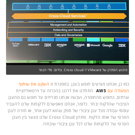
מימוש הפתרון של VMware ל-Cross cloud. צילום: פלי הנמר
כמו כן, אנחנו מציעים חופש בענן. במסגרת זו
השקנו את שיתוף
הפעולה עם
AWS
. התחלנו את דרכנו בהכרזה על וירטואליזציית
שרתים, כחופש מהחומרה, ועכשיו אנחנו מכריזים על חופש גם מהענן
הציבורי שהלקוח יבחר. כלומר, אנחנו מאפשרם ללקוחות שלנו להעביר
עומסי עבודה מכל ענן ציבורי של ספק שהוא לענן אחר, או חזרה לענן
הפרטי של אותו הלקוח. פתרון Cross Cloud שלנו מגשר בין הענן
הפרטי של הלקוחות שלנו לכל ענן ציבורי שיבחרו.