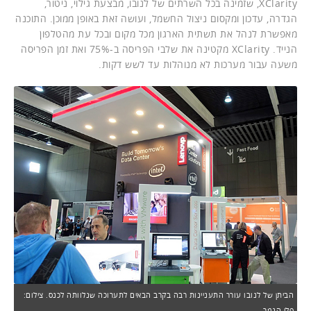
XClarity, שזמינה בכל השרתים של לנובו, מבצעת גילוי, ניטור,
הגדרה, עדכון ומקסום ניצול החשמל, ועושה זאת באופן ממוכן. התוכנה
מאפשרת לנהל את תשתית הארגון מכל מקום ובכל עת מהטלפון
הנייד. XClarity מקטינה את שלבי הפריסה ב-75% ואת זמן הפריסה
משעה עבור מערכות לא מנוהלות עד לשש דקות.
הביתן של לנובו עורר התעניינות רבה בקרב הבאים לתערוכה שנלוותה לכנס. צילום:
פלי הנמר