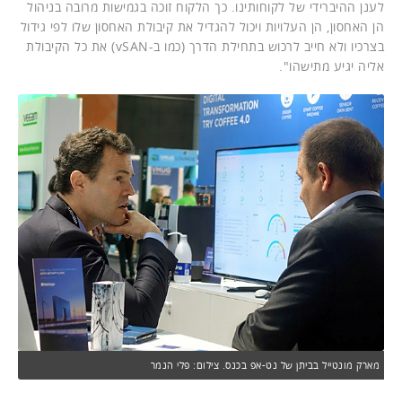
לענן ההיברידי של לקוחותינו. כך הלקוח זוכה בגמישות מרובה בניהול
הן האחסון, הן העלויות ויכול להגדיל את קיבולת האחסון שלו לפי גידול
בצרכיו ולא חייב לרכוש בתחילת הדרך (כמו ב-vSAN) את כל הקיבולת
אליה יגיע מתישהו".
מארק מונטייל בביתן של נט-אפ בכנס. צילום: פלי הנמר