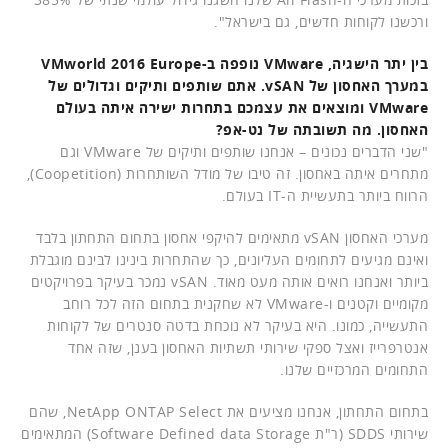
ורכשנו לקוחות חדשים, גם בישראל".
בין יתר הישגיה, VMware נופפה ב-VMworld 2016 Europe
במערך האחסון של vSAN. אתם שותפים ותיקים וגדולים של
VMware ומוצאים את עצמכם בתחרות ישירה איתה בעולם
האחסון. מה תשובתה של נט-אפ?
"שני הדברים נכונים – אנחנו שותפים ותיקים של VMware וגם
מתחרים איתה באחסון. זה טיבו של מודל השותחרות (Coopetition),
הרווח ביותר בתעשיית ה-IT בעולם.
מערכי האחסון vSAN מתאימים להיקפי אחסון בתחום התחתון בלבד
ואינם מגיעים לתחומים העליונים, כך שהתחרות בינינו לבינם מוגבלת
ביותר ואנחנו רואים אותה מעט מאוד. vSAN נמכר בעיקר בפרויקטים
מקומיים וקטנים ו-VMware לא שחקנית בתחום הזה לכל רוחב
התעשייה, כמונו. היא בעיקר לא נוכחת בדטה סנטרים של לקוחות
אנטרפרייז ואצל ספקי שירותי תשתיות האחסון בענן, שזה אחד
התחומים המרכזיים שלנו.
בתחום התחתון, אנחנו מציעים את NetApp ONTAP Select, שהם
שירותי SDDS (ר"ת Software Defined data Storage) המתאימים