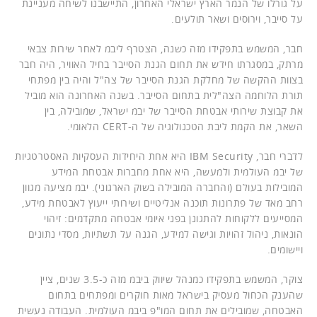
על גורלו של הנמר הארץ ישראלי האחרון, התיישבנו לשיחה מעניינת
על סייבר, וירוסים ושאר תולעים.
חבר, המשמש בתפקידו מזה כשנה, הצטרף ליבמ לאחר שירות צבאי
מרתק, במסגרתו חידש את תחום הגנת הסייבר בחיל האוויר, היה חבר
בצוות ההקשה של מחלקת הגנת הסייבר של צה"ל והיה בין מפתחי
תורת הלוחמה הצה"לית בתחום הסייבר. בשנה האחרונה הוא מוביל
את קבוצת שירותי אבטחת הסייבר של יבמ ישראל, שמובילה, בין
השאר, את הקמת ליבת הטכנולוגיה של ה-CERT הלאומי.
לדברי חבר, IBM Security היא אחת היחידות העסקיות האסטרטגיות
של יבמ העולמית ולמעשה, היא אחת מחברות אבטחת המידע
המובילות בעולם (והחברה המובילה בשוק הארגוני). יבמ מציעה מגוון
רחב מאד של פתרונות תוכנה אנליטיים ושירותי ייעוץ לאבטחת מידע,
המסייעים ללקוחות להתגונן בפני איומי אבטחה מתקדמים: זיהוי
הונאות, ניהול זהויות וגישה למידע, הגנה על תשתיות, מסדי נתונים
ויישומים.
צוקר, המשמש בתפקידו כמנהל שיווק ביבמ מזה כ-3.5 שנים, ציין
שהענק הכחול מעסיק בישראל מאות חוקרים ומפתחים בתחום
האבטחה, שמובילים את תחום המו"פ ביבמ העולמית. העבודה נעשית