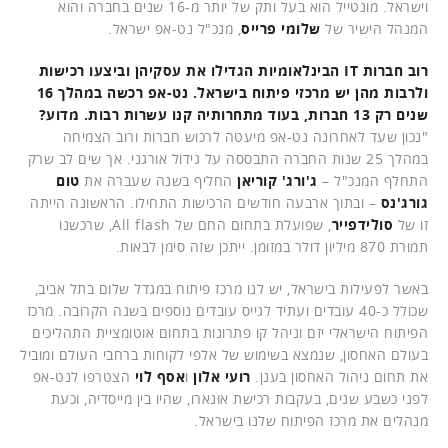
וישראל. מונטייל הוא בעל ותק של יותר מ-16 שנים בחברה והוא
המנהל הישיר של
שלומי פרייס
, מנכ"ל נט-אפ ישראל.
רוב חברות IT הבינלאומיות הגדילו את עסקיהן וביצעו רכישות
ולרבות מהן יש מרכזי פיתוח בישראל. נט-אפ רכשה במהלך 16
שנים רק 13 חברות, בעוד מתחרותיה קנו עשרות רבות. מדוע?
"נכון שעד לאחרונה נט-אפ מיעטה לרכוש חברות ורוב הצמיחה
במהלך 25 שנות החברה התבססה על גידול אורגני. אך שים לב שרק
התחלף המנכ"ל –
ג'ורג' קוריאן
החליף בשנה שעברה את
טום
גורג'נס
– ובתוך ארבעה חודשים הרכישות התחילו. הראשונה הייתה
זו של
סולידפייר
, שפועלת בתחום החם של All flash, שרכשנו
תמורת 870 מיליון דולר במזומן. ייתכן שזה סימן לבאות.
באשר לפעילות בישראל, יש לנו מרכז פיתוח במגדל שלום בתל אביב,
שכולל כ-40 עובדים ועתיד לגייס עובדים נוספים בשנה הקרובה. מרכז
הפיתוח הישראלי יזם וניהל קו פתרונות בתחום אוטומציית התהליכים
בעולם האחסון, שנמצא בשימוש של אלפי לקוחות ברחבי העולם ומוביל
את תחום ניהול האחסון בענן.
רועי אלון
ו
אסף לוי
הצטרפו לנט-אפ
לפני כשבע שנים, בעקבות רכישת אונארו, שהיו בין מייסדיה, וכעת
מנהלים את מרכז הפיתוח שלנו בישראל.