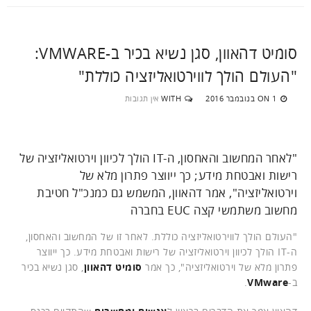
סומיט דהאוון, סגן נשיא בכיר ב-VMWARE:
"העולם הולך לווירטואליזציה כוללת"
1 בנובמבר 2016
WITH
אין תגובות
ON
"לאחר המחשוב והאחסון, ה-IT הולך לכיוון וירטואליזציה של
רישות ואבטחת מידע; כך ייווצר פתרון מלא של
וירטואליזציה", אמר דהאוון, המשמש גם כמנכ"ל חטיבת
מחשוב משתמשי קצה EUC בחברה
"העולם הולך לווירטואליזציה כוללת. לאחר זו של המחשוב והאחסון,
ה-IT הולך לכיוון וירטואליזציה של רישות ואבטחת מידע. כך ייווצר
פתרון מלא של וירטואליזציה", כך אמר
סומיט דהאוון
, סגן נשיא בכיר
ב-
VMware
.