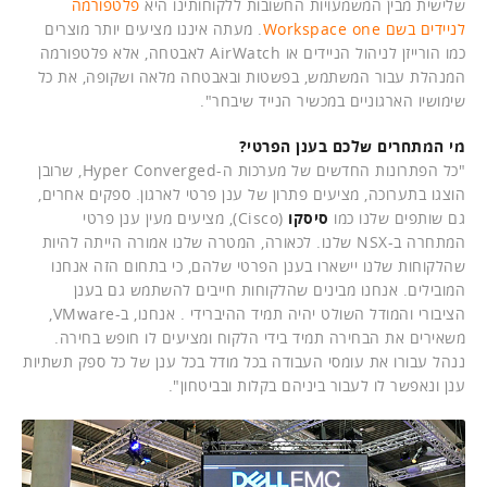
שלישית מבין המשמעויות החשובות ללקוחותינו היא
פלטפורמה
לניידים בשם Workspace one
. מעתה איננו מציעים יותר מוצרים
כמו הורייזן לניהול הניידים או AirWatch לאבטחה, אלא פלטפורמה
המנהלת עבור המשתמש, בפשטות ובאבטחה מלאה ושקופה, את כל
שימושיו הארגוניים במכשיר הנייד שיבחר".
מי המתחרים שלכם בענן הפרטי?
"כל הפתרונות החדשים של מערכות ה-Hyper Converged, שרובן
הוצגו בתערוכה, מציעים פתרון של ענן פרטי לארגון. ספקים אחרים,
גם שותפים שלנו כמו
סיסקו
(Cisco), מציעים מעין ענן פרטי
המתחרה ב-NSX שלנו. לכאורה, המטרה שלנו אמורה הייתה להיות
שהלקוחות שלנו יישארו בענן הפרטי שלהם, כי בתחום הזה אנחנו
המובילים. אנחנו מבינים שהלקוחות חייבים להשתמש גם בענן
הציבורי והמודל השולט יהיה תמיד ההיברידי . אנחנו, ב-VMware,
משאירים את הבחירה תמיד בידי הלקוח ומציעים לו חופש בחירה.
ננהל עבורו את עומסי העבודה בכל מודל בכל ענן של כל ספק תשתיות
ענן ונאפשר לו לעבור ביניהם בקלות ובביטחון".