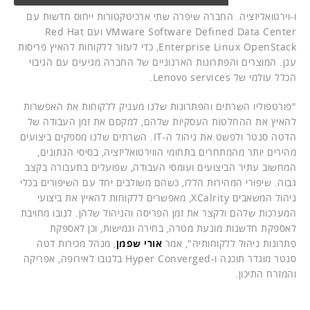
ו-וירטואליזציה. החברה שיפרה שתי ארכיטקטורות ייחוס חדשות עם
VMware Software Defined Data Center ועם Red Hat
Enterprise Linux OpenStack, כדי לעזור ללקוחות להאיץ פריסות
ענן. המוצרים והפתרונות הארגוניים של החברה מגיעים עם הגיבוי
הכלל עולמי של Lenovo services.
"פורטפוליו השרתים והפתרונות שלנו מעניק ללקוחות את האפשרות
להאיץ את ההחלטות העסקיות שלהם, למקסם את זמן העבודה של
הדטה סנטר ולפשט את ניהול ה-IT. השרתים שלנו מספקים ביצועים
מהירים יותר מהמתחרים בתחומי הווירטואליזציה, בסיסי הנתונים,
המחשוב עתיר הביצועים ועומסי העבודה, שפועלים בתעבורה בקצב
גבוה. שיפורי המהירות הללו, כשהם משולבים יחד עם השיפורים בכלי
ניהול המשאבים XCalrity, מאפשרים ללקוחות להאיץ את ביצועי
המערכות שלהם ולקצר את זמן הפריסה והניהול שלהן. לנובו מחויבת
לאספקת חדשנות מונעת מטרה, בחירה וגמישות, וכן לאספקת
פתרונות ניהול ללקוחותיה", אמר
אורי שפמן
, מנהל מכירות דטה
סנטר מוגדר תוכנה ו-Hyper Converged בלנובו לאירופה, אפריקה
והמזרח התיכון.