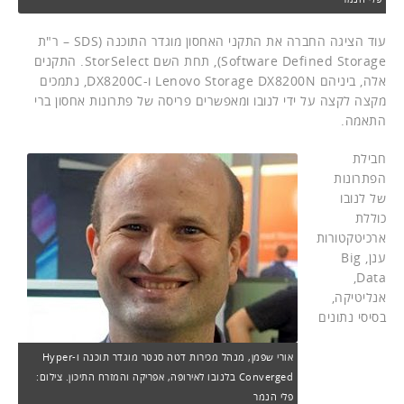
עוד הציגה החברה את התקני האחסון מוגדר התוכנה (SDS – ר"ת
Software Defined Storage), תחת השם StorSelect. התקנים
אלה, ביניהם Lenovo Storage DX8200N ו-DX8200C, נתמכים
מקצה לקצה על ידי לנובו ומאפשרים פריסה של פתרונות אחסון ברי
התאמה.
חבילת
הפתרונות
של לנובו
כוללת
ארכיטקטורות
ענן, Big
Data,
אנליטיקה,
בסיסי נתונים
אורי שפמן, מנהל מכירות דטה סנטר מוגדר תוכנה ו-Hyper
Converged בלנובו לאירופה, אפריקה והמזרח התיכון. צילום:
פלי הנמר