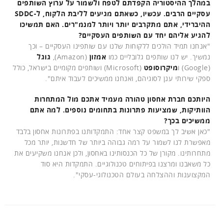
במהלך ההיסטוריה הקפדתם לטפח ולשמור על ערוץ השותפים
עסקיים הרבים. עכשיו, כשאתם מגיעים לליבת הלקוח, ל-SDDC
ההיברידי, אתם מתקרבים יותר ויותר למנמ"רים. האם תמשיכו
להגיע אליהם יחד עם השותפים העסקיים?
"אנחנו תמיד הולכים ללקוחות שלנו עם שותפינו העסקיים – וכך
נמשיך. יש לנו שותפים גלובליים כמו
אמזון
(Amazon),
גוגל
(Google) ו
מיקרוסופט
(Microsoft) ושותפים מקומיים בישראל, כולל
ספקי שירותי ענן לסוגיהם, ואנחנו ממשיכים לעבוד איתם".
היותכם חברת אחסון טהורה מעמיד אתכם מול המתחרות
הוותיקות, שמציעות פתרונות בתחומים נוספים. למה אתם
ממשיכים בכך?
"כאן אשיב לך במשפט קצר אחד: התמקדותנו בפתרונות אחסון בלבד
מאפשרת לנו לשמור על רמה גבוהה ביותר של חדשנות, יותר מכל
מתחרותינו. מקורן של כל הכנסותינו באחסון, ולכן אנחנו משקיעים את
כל משאבנו ומרצנו בפיתוחים טכנולוגיים. התמקדות היא סוד
המקצוענות וההצלחה בעולם הטכנולוגי-עסקי".