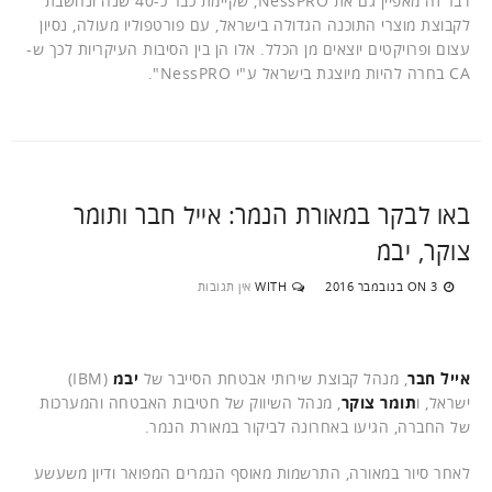
דבר זה מאפיין גם את NessPRO, שקיימת כבר כ-40 שנה ונחשבת
לקבוצת מוצרי התוכנה הגדולה בישראל, עם פורטפוליו מעולה, נסיון
עצום ופרויקטים יוצאים מן הכלל. אלו הן בין הסיבות העיקריות לכך ש-
CA בחרה להיות מיוצגת בישראל ע"י NessPRO".
באו לבקר במאורת הנמר: אייל חבר ותומר
צוקר, יבמ
3 בנובמבר 2016
WITH
אין תגובות
ON
אייל חבר
, מנהל קבוצת שירותי אבטחת הסייבר של
יבמ
(IBM)
ישראל, ו
תומר צוקר
, מנהל השיווק של חטיבות האבטחה והמערכות
של החברה, הגיעו באחרונה לביקור במאורת הנמר.
לאחר סיור במאורה, התרשמות מאוסף הנמרים המפואר ודיון משעשע