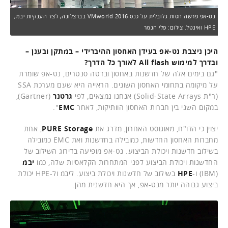
נט-אפ פרשה חסות גלובלית על כנס VMworld 2016 בברצלונה, לצד הענקיות יבמ,
HPE ואינטל. צילום: פלי הנמר
היכן ניצבת נט-אפ בעידן האחסון ההיברידי – במתקן ובענן –
ובדרך למימוש All flash לאורך כל הדרך?
"גם בימים אלה של חדשנות באחסון ובדטה סנטרים, נט-אפ שומרת
על מיקומה בתחומי האחסון השונים. הראייה היא שעם מערכת SSA
(ר"ת Solid-State Arrays) אנחנו נמצאים, לפי
גרטנר
(Gartner),
במקום השני בין חברות האחסון הוותיקות, לאחר
EMC
".
יצוין כי הדו"ח, מאוגוסט האחרון, מדרג את
PURE Storage
, אחת
מחברות האחסון החדשות, כמובילה בחדשנות ואת EMC כמובילה
בשילוב חדשנות ויכולת הביצוע. נט-אפ מופיעה בדירוג השילוב של
החדשנות ויכולת הביצוע לפני המתחרות הקלאסיות שלה, כמו
יבמ
(IBM) ו-
HPE
בשילוב של חדשנות ויכולת ביצוע. ליבמ ול-HPE יכולת
ביצוע גבוהה יותר מנט-אפ, אך היא חדשנית מהן.