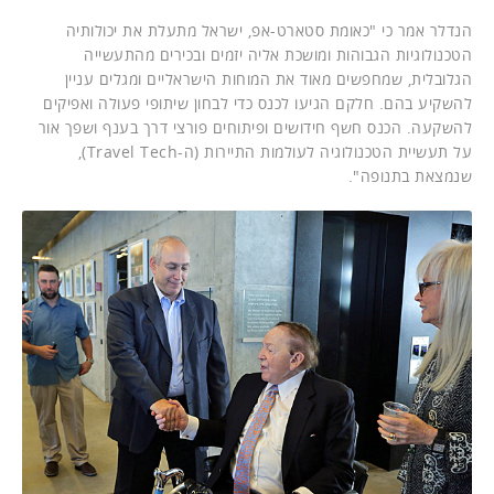
הנדלר אמר כי "כאומת סטארט-אפ, ישראל מתעלת את יכולותיה
הטכנולוגיות הגבוהות ומושכת אליה יזמים ובכירים מהתעשייה
הגלובלית, שמחפשים מאוד את המוחות הישראליים ומגלים עניין
להשקיע בהם. חלקם הגיעו לכנס כדי לבחון שיתופי פעולה ואפיקים
להשקעה. הכנס חשף חידושים ופיתוחים פורצי דרך בענף ושפך אור
על תעשיית הטכנולוגיה לעולמות התיירות (ה-Travel Tech),
שנמצאת בתנופה".