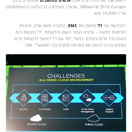
דהאוון אמר את הדברים בראיון ל
אנשים ומחשבים
שהתקיים בכנס
VMworld 2016 Europe, שנערך באחרונה בברצלונה בהשתתפותם
של כ-10,000 איש.
"הרכישה של
דל
(Dell) את
EMC
, החברה האם שלנו, מייצרת
הזדמנות חדשה – עבורנו ועבור השוק והלקוחות. דל נמצאת כיום
כמעט בכל ארגון בעולם. כלומר, יחד עם דל ניחשף ללקוחות רבים
נוספים ונגיע להשיג את מטרתנו מוקדם ככל האפשר", אמר.