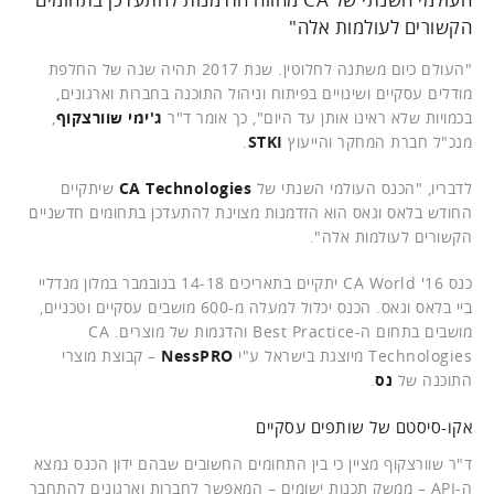
הקשורים לעולמות אלה"
"העולם כיום משתנה לחלוטין. שנת 2017 תהיה שנה של החלפת
מודלים עסקיים ושינויים בפיתוח וניהול התוכנה בחברות וארגונים,
בכמויות שלא ראינו אותן עד היום", כך אומר ד"ר
ג'ימי שוורצקוף
,
מנכ"ל חברת המחקר והייעוץ
STKI
.
לדבריו, "הכנס העולמי השנתי של
CA Technologies
שיתקיים
החודש בלאס וגאס הוא הזדמנות מצוינת להתעדכן בתחומים חדשניים
הקשורים לעולמות אלה".
כנס CA World '16 יתקיים בתאריכים 14-18 בנובמבר במלון מנדליי
ביי בלאס וגאס. הכנס יכלול למעלה מ-600 מושבים עסקיים וטכניים,
מושבים בתחום ה-Best Practice והדגמות של מוצרים. CA
Technologies מיוצגת בישראל ע"י
NessPRO
– קבוצת מוצרי
התוכנה של
נס
.
אקו-סיסטם של שותפים עסקיים
ד"ר שוורצקוף מציין כי בין התחומים החשובים שבהם ידון הכנס נמצא
ה-API – ממשק תכנות ישומים – המאפשר לחברות וארגונים להתחבר