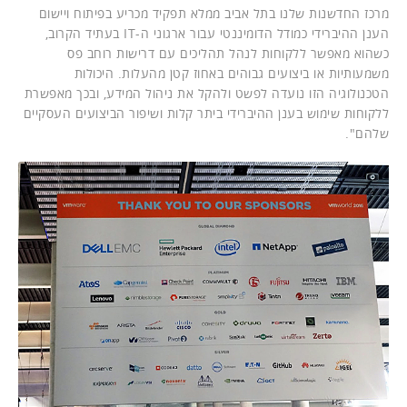
מרכז החדשנות שלנו בתל אביב ממלא תפקיד מכריע בפיתוח ויישום
הענן ההיברידי כמודל הדומיננטי עבור ארגוני ה-IT בעתיד הקרוב,
כשהוא מאפשר ללקוחות לנהל תהליכים עם דרישות רוחב פס
משמעותיות או ביצועים גבוהים באחוז קטן מהעלות. היכולות
הטכנולוגיה הזו נועדה לפשט ולהקל את ניהול המידע, ובכך מאפשרת
ללקוחות שימוש בענן ההיברידי ביתר קלות ושיפור הביצועים העסקיים
שלהם".