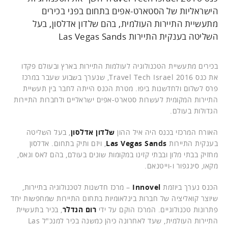
הישראליות של הסטארט-אפים בתחום בפני בכירים
מתעשיית התיירות העולמית, בהם שלדון אדלסון, בעל
השליטה בענקית התיירות Las Vegas Sands
בכירים מתעשיית הטכנולוגיה לעולמות התיירות בארץ ובעולם פקדו
את כנס Travel Tech Israel 2016, שנערך בשבוע שעבר במרכז
פרס לשלום ולחדשנות ביפו. מטרת הכנס הייתה לחבר בין תעשיית
התיירות המקומית לעשרות סטארט-אפים ישראליים ולחברות התיירות
הגדולות בעולם.
האורח המרכזי בכנס היה איל ההון
שלדון אדלסון
, בעל השליטה
בענקית התיירות
Las Vegas Sands
, ויזם ותיק בתחום. אדלסון
מחזיק בבתי מלון ובבתי קזינו במקומות שונים בעולם, בהם לאס וגאס,
מקאו, סינגפור ו-וייטנאם.
הכנס נערך ביוזמת
Innovel
– מרכז חדשנות לטכנולוגיה בתיירות,
שיוצר קואליציה של חברות בינלאומיות בתחום התיירות שמחפשות יחד
פתרונות טכנולוגיים. המרכז הוקם על ידי
רום הנדלר
, בכיר בתעשיית
התיירות העולמית, שעד לאחרונה כיהן כמשנה בכיר למנכ"ל Las