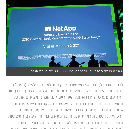
נט-אפ ברביע הקסם של גרטנר למערכי All Flash. צילום: פלי הנמר
לדברי מונטייל, "נט-אפ מאפשרת ללקוחות לעבור לפלאש (Flash)
בהצלחה. הלקוחות שלנו משיגים יחס עלות בעלות כוללת (TCO) טוב
יותר עם מערכי ה-All Flash הייחודיים לנו. אנחנו מציעים את סל
המוצרים הרחב ביותר בתחום, שמאפשרים ללקוחות ביצוע פריסת
אחסון מבוססת עדיפות, לרבות יישומים עתירי ביצועים, תשתית
וירטואלית ותשתית דמוית ענן. הדבר מתאים במיוחד לעולם התשתיות
ההיברידיות מהדטה סנטר ועד לעננים הפרטי והציבורי, במשולב.
בזכות מערכי ה-All Flash שלנו השגנו גידול עולמי שנתי של 385%