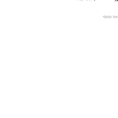
ר הקיימות. אל על רכשה 16 מטוסים כאלה, מדגם 787, שיחליפו את מטוסי