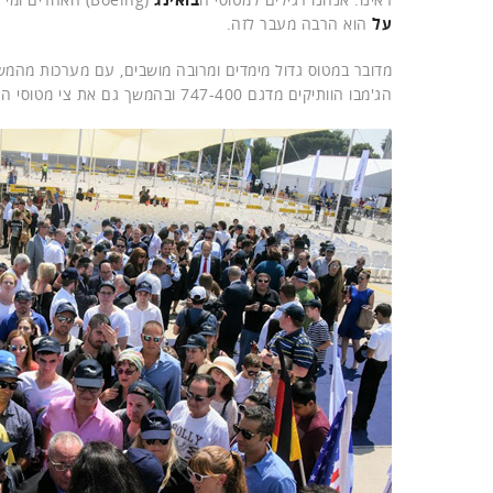
על
הוא הרבה מעבר לזה.
הג'מבו הוותיקים מדגם 747-400 ובהמשך גם את צי מטוסי ה-767.