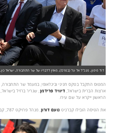
דוד מימון, מנכ"ל אל על (במרכז), מאזין לדבריו של שר התחבורה, ישראל כץ
המטוס התקבל בטקס חגיגי ובינלאומי, במעמד שר התחבורה,
ארצות הברית בישראל,
דיוויד פרידמן
; שגריר ברזיל בישראל,
הראשון ייקרא על שם עירו.
את הטיסה הובילו קברניט
נועם דורון
, מנהל פרויקט 787, קברניט