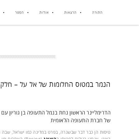
התורה
הרצאות
אודות
הספר
הנמר במטוס החלומות של אל על – חלק 
הדרימליינר הראשון נחת בנמל התעופה בן גוריון עם 
של חברת התעופה הלאומית
טיסות הן כבר דבר שבשגרה, בפרט במדינה כמו ישראל, שבה מ
ראינו. אנחנו רגילים למטוסי ה
בואינג
(Boeing) האחרים ומי מאתנו שטס בחברות זרות – גם ל