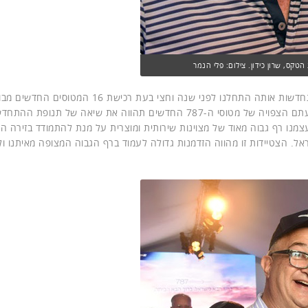
טקס, שרון כידון. צילום: פלי הנמר
מימון ציין ש-"היום הוא יום חג לאל על, שיאה של תנופת ההתחדשות אותה התחלנו לפני שנה וחצי בעת רכישת 16 
אנחנו יוצאים לדרך חדשה עם מטוס הדרימליינר הראשון. הגעתם הצפויה של מטוסי ה-787 החדשים תהווה את שיאה של תנופת 
מנו רף גבוה מאוד של מצוינות שירותית ומוצרית על מנת להתמודד בזירה ה
ל. הצטיידות זו מהווה הזדמנות גדולה לעמוד ברף הגבוה המצופה מאיתנו ו