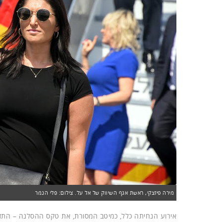
מירה פיזצקי, ראשת אגף השיווק של אל על. צילום: פלי הנמר
אירוע הנחיתה כלל, כמיטב המסורת, את טקס ההסלנה – התזת