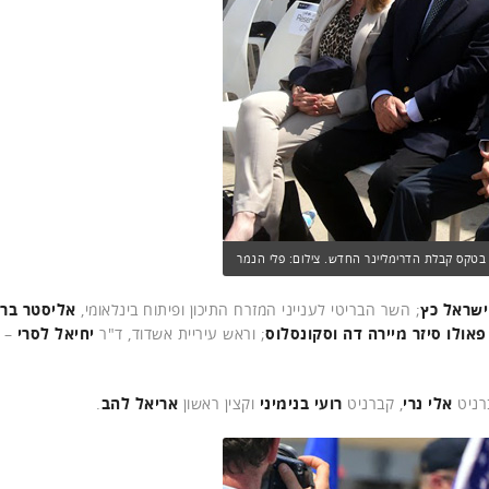
, בטקס קבלת הדרימליינר החדש. צילום: פלי הנמר
ישראל כץ
; השר הבריטי לענייני המזרח התיכון ופיתוח בינלאומי,
אליסטר בר
פאולו סיזר מיירה דה וסקונסלוס
; וראש עיריית אשדוד, ד"ר
יחיאל לסרי
– 
אלי נרי
, קברניט
רועי בנימיני
וקצין ראשון
אריאל להב
.