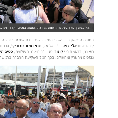
הקהל משתרך בתור בשמש הקופחת על מנת להתמזג במטוס הקריר. צילום: 
המטוס הראשון מבין ה-16 התקבל לפני ימי
קיבלו אותו
אלי דפס
, יו"ר אל על,
תמי מוזס בורוביץ'
, סגנית 
בואינג, ובראשם
ריי קונור
, סגן יו"ר בואינג העולמית;
סטיב היי
נוספים מהארץ ומהעולם. בסך הכול השקיעה החברה ברכישת המטוסים יותר מ