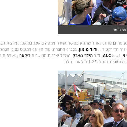
פלי הנמר
ם אחדים בנמל התעופה בן גוריון, לאחר שהגיע בטיסה ישירה ממטה בואינג בסיאטל, ארצות ה
יו"ר הדירקטוריון, ו
דוד מימון
, מנכ"ל החברה. עוד היו על המטוס נציגי הנהלת
זי
, נשיא
ALC
; ד"ר
הילר מארק
, מנכ"ל יצרנית המושבים
ריקארו
; ואורחים ר
-1.25 מיליארד דולר.