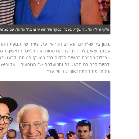
אלוף (מיל') אליעזר שקדי, בעברו מפקד חיל האוויר ומנכ"ל אל על, עם מנחת ה
שתכלול מהפכה בחוויית הלקוח בכל ממשקי הטיסה. קבענו לעצ
ולהיות הבחירה הראשונה והמועדפת של הנוסעים – אל ומישרא
את תנופת ההתחדשות של אל על".