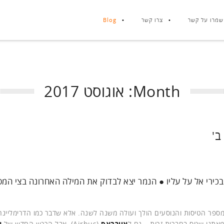
שמרו על קשר
צרו קשר
Blog
Month:
אוגוסט 2017
ב'
בכירי אל על עליו ● הנמר יצא לבדוק את המילה האחרונה בצי המט
ספר הטיסות והנוסעים הולך ועולה משנה לשנה. אלא שדבר כמו הדרימליינר
איירבאס
(Airbus), אבל הרכש החדש של
א