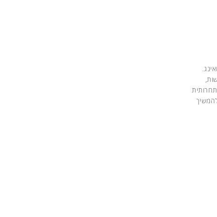
המטוסים החדשים מבואינג.
ההתחדשות,
תחרותית
להמשיך