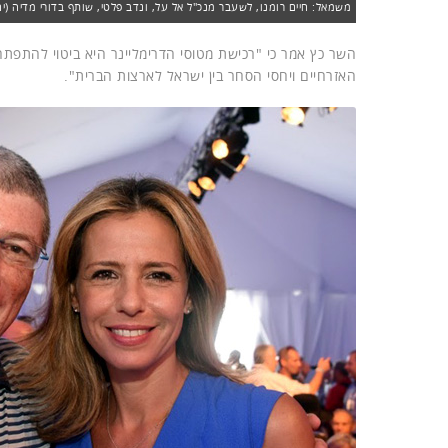
משמאל: חיים רומנו, לשעבר מנכ"ל אל על, ונדב פלטי, שותף בדורי מדיה (יחד
השר כץ אמר כי "רכישת מטוסי הדרימליינר היא ביטוי להתפת
האזרחיים ויחסי הסחר בין ישראל לארצות הברית".