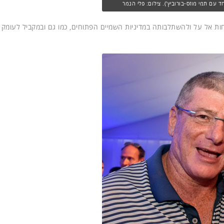
 עם תמי מוזס-בורוביץ'). צילום: פלי הנמר
חות אל על ולהשתלבותה במדיניות השמיים הפתוחים, כמו גם ובמקביל לעומק 