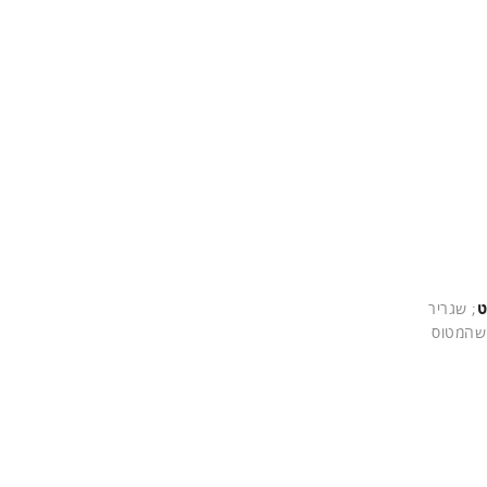
ט
; שגריר
שהמטוס