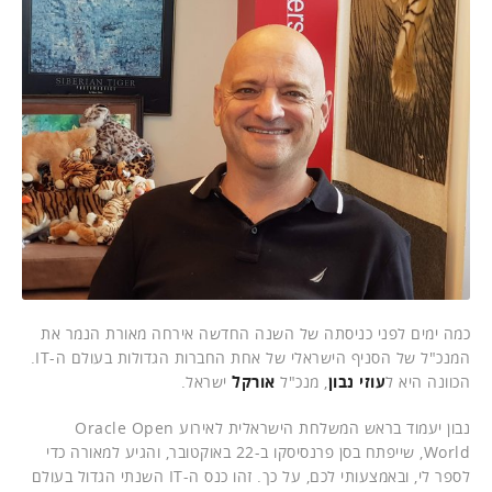
כמה ימים לפני כניסתה של השנה החדשה אירחה מאורת הנמר את
המנכ"ל של הסניף הישראלי של אחת החברות הגדולות בעולם ה-IT.
הכוונה היא ל
עוזי נבון
, מנכ"ל
אורקל
ישראל.
נבון יעמוד בראש המשלחת הישראלית לאירוע Oracle Open
World, שייפתח בסן פרנסיסקו ב-22 באוקטובר, והגיע למאורה כדי
לספר לי, ובאמצעותי לכם, על כך. זהו כנס ה-IT השנתי הגדול בעולם