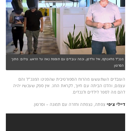
מנכ"ל מלאנוקס, איל וולדמן, וכמה עובדים עם תוספת נאה על הראש. צילום: מתוך
הסרטון
העובדים השתעשעו מהרוח הספורטיבית שהפגינו המנכ"ל והם
עצמם, והלכו הביתה עם חיוך, לקראת החג. אין ספק שעכשיו יהיה
להם מה לספר לילדים ולנכדים.
דיילי ציפי
צפתה, נצפתה וחזרה עם תמונה – וסרטון.