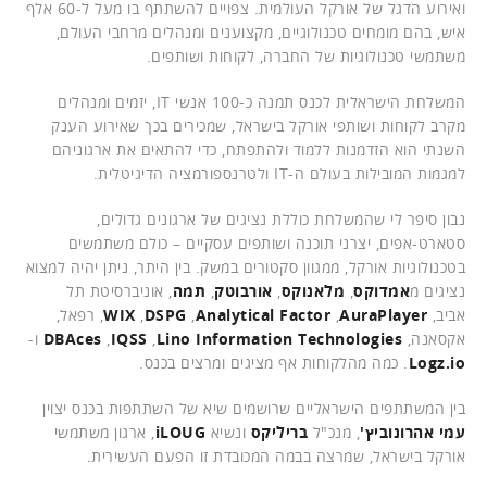
ואירוע הדגל של אורקל העולמית. צפויים להשתתף בו מעל ל-60 אלף
איש, בהם מומחים טכנולוגיים, מקצוענים ומנהלים מרחבי העולם,
משתמשי טכנולוגיות של החברה, לקוחות ושותפים.
המשלחת הישראלית לכנס תמנה כ-100 אנשי IT, יזמים ומנהלים
מקרב לקוחות ושותפי אורקל בישראל, שמכירים בכך שאירוע הענק
השנתי הוא הזדמנות ללמוד ולהתפתח, כדי להתאים את ארגוניהם
למגמות המובילות בעולם ה-IT ולטרנספורמציה הדיגיטלית.
נבון סיפר לי שהמשלחת כוללת נציגים של ארגונים גדולים,
סטארט-אפים, יצרני תוכנה ושותפים עסקיים – כולם משתמשים
בטכנולוגיות אורקל, ממגוון סקטורים במשק. בין היתר, ניתן יהיה למצוא
נציגים מ
אמדוקס
,
מלאנוקס
,
אורבוטק
,
תמה
, אוניברסיטת תל
אביב,
AuraPlayer
,
Analytical Factor
,
DSPG
,
WIX
, רפאל,
אקסאנה,
Lino Information Technologies
,
IQSS
,
DBAces
ו-
Logz.io
. כמה מהלקוחות אף מציגים ומרצים בכנס.
בין המשתתפים הישראליים שרושמים שיא של השתתפות בכנס יצוין
עמי אהרונוביץ'
, מנכ"ל
בריליקס
ונשיא
iLOUG
, ארגון משתמשי
אורקל בישראל, שמרצה בבמה המכובדת זו הפעם העשירית.