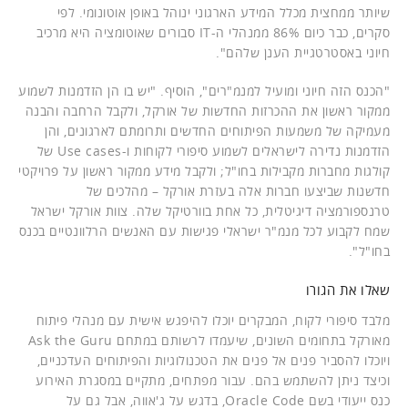
שיותר ממחצית מכלל המידע הארגוני ינוהל באופן אוטונומי. לפי
סקרים, כבר כיום 86% ממנהלי ה-IT סבורים שאוטומציה היא מרכיב
חיוני באסטרטגיית הענן שלהם".
"הכנס הזה חיוני ומועיל למנמ"רים", הוסיף. "יש בו הן הזדמנות לשמוע
ממקור ראשון את ההכרזות החדשות של אורקל, ולקבל הרחבה והבנה
מעמיקה של משמעות הפיתוחים החדשים ותרומתם לארגונים, והן
הזדמנות נדירה לישראלים לשמוע סיפורי לקוחות ו-Use cases של
קולגות מחברות מקבילות בחו"ל; ולקבל מידע ממקור ראשון על פרויקטי
חדשנות שביצעו חברות אלה בעזרת אורקל – מהלכים של
טרנספורמציה דיגיטלית, כל אחת בוורטיקל שלה. צוות אורקל ישראל
שמח לקבוע לכל מנמ"ר ישראלי פגישות עם האנשים הרלוונטיים בכנס
בחו"ל".
שאלו את הגורו
מלבד סיפורי לקוח, המבקרים יוכלו להיפגש אישית עם מנהלי פיתוח
מאורקל בתחומים השונים, שיעמדו לרשותם במתחם Ask the Guru
ויוכלו להסביר פנים אל פנים את הטכנולוגיות והפיתוחים העדכניים,
וכיצד ניתן להשתמש בהם. עבור מפתחים, מתקיים במסגרת האירוע
כנס ייעודי בשם Oracle Code, בדגש על ג'אווה, אבל גם על