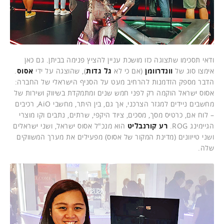
ודאי תסכימו שתצוגה כזו מושכת עניין להציץ פנימה בביתן. גם כאן
אימצו סוג של
וונדרוומן
(אם כי לא
גל גדות
), שהוצגה על ידי
אסוס
.
הדבר מספק הזדמנות להרחיב מעט על הסניף הישראלי של החברה:
אסוס ישראל הוקמה רק לפני חמש שנים ומתמקדת בשיווק ושירות של
מחשבים ניידים למגזר הצרכני, אך גם, בין היתר, מחשבי AiO, רכיבים
– לוח אם, כרטיס מסך, מסכים, ציוד היקפי, שרתים, נתבים וקו מוצרי
הגיימינג ROG.
רע קורנבליט
הוא מנכ"ל אסוס ישראל, ושני ישראלים
ושני טייוונים (מדינת המקור של אסוס) מפעילים את מערך המשווקים
שלה.