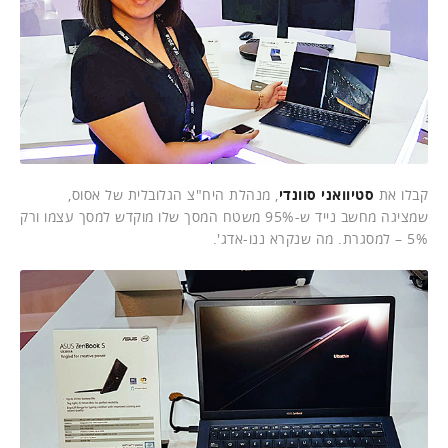
קבלו את
סטיוואני סוונדי
, מנהלת היח"צ הגלובלית של אסוס,
שמציגה מחשב נייד ש-95% משטח המסך שלו מוקדש למסך עצמו ורק
5% – למסגרת. מה שנקרא ננו-אדג'.