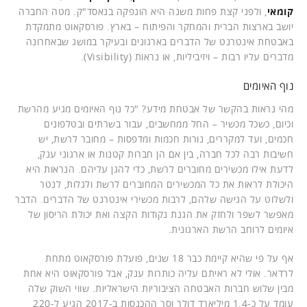
קומאי
, ולפני קצת פחות משנה היא הונפקה בנאסד"ק. מטה החברה
יושב בארצות הברית והמחקר והפיתוח – בארץ. פורסקאוט מתמקדת
באבטחת אינטרנט של הדברים בארגונים ובעיקר במושג שבאחרונה
מדברים עליו רבות – ויזיביליות, או נראות (Visibility).
נוף האיומים
מהי נראות בהקשר של אבטחת מידע? "כל נוף האיומים מגיע מהרשת
וכיום, כשכל מכשיר – החל ממחשבים, עבור בשרתים ובטלפונים
חכמים, ועד למקררים, נורות חכמות ומדפסות – מחובר לרשת, יש
חשיבות רבה לכל חברה, בין אם הן חברות קטנות או ארגוני ענק,
לדעת אילו מכשירים מחוברים לרשת, כדי להגן עליהם. הנראות היא
היכולת לראות את כל המכשירים המחוברים לרשת ולגלות, לנטר
ולשלוט על הגישה שלהם, לרבות מכשירי אינטרנט של הדברים. הדבר
מאפשר לשפר ולחזק את הגנת נקודות הקצה ואת יכולת הריסון של
איומים לרוחב הרשת הארגונית.
אף על פי שהיא קיימת כבר 18 שנים, פועלת פורסקאוט מתחת
לרדאר. אולי לא ראיתם עליה כותרות ענק, אבל פורסקאוט היא אחת
מבין שלוש חברות האבטחה הציבוריות הישראליות. שווי השוק שלה
עומד על כ-1.4 מיליארד דולר וסך ההכנסות ב-2017 הגיע ל-220