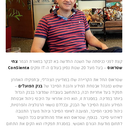
קצת לפני כניסתה של השנה החדשה בא לבקר במאורת הנמר
צחי
שטראוס
– בעל מעל 20 שנות נסיון בעולם ה-IT ומקים
ConSienta
.
שטראוס החל את הקריירה שלו במודיעין הצה"לי, ובתפקידו האחרון
שימש כמנהל אבטחת המידע והגנת הסייבר של
בנק הפועלים
–
תפקיד בעל אחריות רבה, בהתחשב בעובדה שמדובר בבנק הגדול
ביותר במדינה. במסגרת זו, הוא היה אחראי על היבטי ניהול אבטחת
המידע והגנת הסייבר של הבנק, ובכללם נושאי הרגולציה והפרטיות,
ניהול סיכוני הסייבר, המענה לאיומי הסייבר וניהול מערך התגובה
לאירועי סייבר. בנוסף, שטראוס הוא אחד מהחלוצים בכל הקשור
לתחום מודעות הגורם האנושי. במסגרת תפקידו הוא הקים את התחום