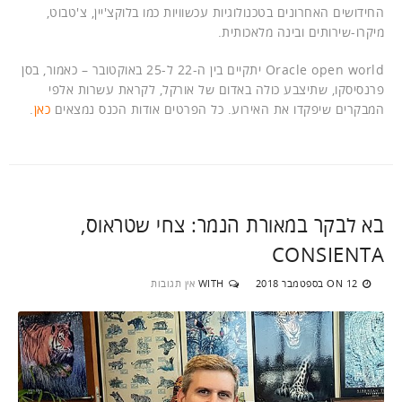
החידושים האחרונים בטכנולוגיות עכשוויות כמו בלוקצ'יין, צ'טבוט,
מיקרו-שירותים ובינה מלאכותית.
Oracle open world יתקיים בין ה-22 ל-25 באוקטובר – כאמור, בסן
פרנסיסקו, שתיצבע כולה באדום של אורקל, לקראת עשרות אלפי
המבקרים שיפקדו את האירוע. כל הפרטים אודות הכנס נמצאים
כאן
.
בא לבקר במאורת הנמר: צחי שטראוס,
CONSIENTA
12 בספטמבר 2018
WITH
אין תגובות
ON