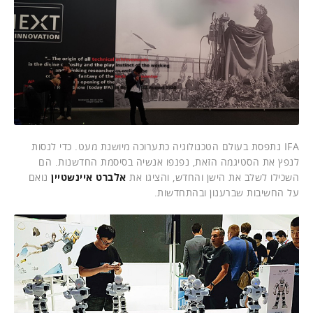
IFA נתפסת בעולם הטכנולוגיה כתערוכה מיושנת מעט. כדי לנסות
לנפץ את הסטיגמה הזאת, נפנפו אנשיה בסיסמת החדשנות. הם
השכילו לשלב את הישן והחדש, והציגו את
אלברט איינשטיין
נואם
על החשיבות שברענון ובהתחדשות.