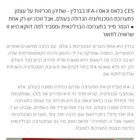
CES בלאס וגאס ו-IFA בברלין - שתיהן מכריזות על עצמן
כתערוכת הטכנולוגיה הגדולה בעולם, אבל זוכה יש רק אחת
● הנמר סייר בתערוכה הברלינאית ומסביר למה דווקא היא זו
שראויה לתואר
ברלין היא אחת הערים המעניינות בעולם. עם הרבה מוזיאונים ואתרים
היסטוריים, החומה שפורקה על ידי ההמון והרוח הקוסמופוליטית שלה,
יש בה הרבה מה לעשות והיא מושכת אליה תיירים רבים מכל העולם.
לכן, לא פלא שאנשי IFA בחרו לקיים את תערוכת הטכנולוגיה השנתית
שלהם דווקא שם.
ב-IFA מגדירים את התערוכה שלהם כגדולה מסוגה בעולם. אלא
שכחובבי טכנולוגיה, קוראי מדור זה ודאי מכירים את CES, שמתקיימת
מדי תחילת שנה בלאס וגאס, וגם היא מכריזה על עצמה כתערוכה
הגדולה מסוגה בעולם. מה בכל זאת מבדיל את השתיים, שבגינו יש ל-
IFA יותר גדול? ניתן לראות שם הרבה יותר ציוד, מוצרים וטכנולוגיות
מאשר אצל ה-"מתחרה" מלאס וגאס, מה גם שבתערוכה הברלינאית
בולטת תצוגת המערכות למטבח.