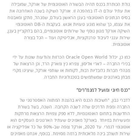
גולת הכותרת בכנס תהיה הבשורה האוטונומית של אורקל, שמובילה
את עתיד עולם ה-IT במהפכה זו. אורקל השיקה בשנה האחרונה את
בסיס הנתונים האוטונומי בענן הראשון בעולם, שמנהל, מתקן ומאבטח
את עצמו, כך שהוא מונע טעויות אנוש. בעקבות ה-DB האוטונומי
השיקה אורקל מגוון נוסף של שירותים אוטונומיים, בהם בלוקצ'יין בענן,
שירות ענני לעיבוד טרנזקציות, אנליטיקה ועוד – הכל בצורה
אוטונומית.
כמו כן, יכלול Oracle Open World הכרזות והודעות שונות על ידי
בכירי החברה – לארי אליסון, צפרא כץ ומארק הרד, וכן הרצאות של
מנהלי חברות גלובליות רבות, לקוחות או שותפי אורקל, שיציגו מקרי
מבחן בארגונים שמשתמשים בטכנולוגיות החברה.
"כנס חיוני ומועיל למנמ"רים"
לדברי נבון, "חשיבות הכנס היא בהצגת המתווה האסטרטגי של
החברה ומפת הדרכים שלה לשנה הקרובה. השנה, בשל בשורת
החדשנות בתחום האוטונומיות, ללא ספק צפויות הרצאות מרתקות
ומעשירות במיוחד. באורקל מאמינים שעתיד הארגונים העסקיים הוא
אוטונומי לגמרי. עד 2020, אורקל צופה שב-90% של כל אפליקציה או
שירות תשולב בינה מלאכותית ברמה מסוימת. בנוסף, אנחנו מאמינים