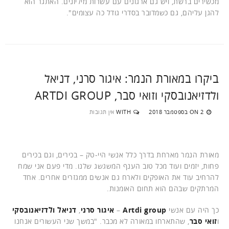
מכשירים ברשת, ויש גם ארגונים עם עשרות מיליונים. האתגר הוא
להגן עליהם, גם כשמדובר בסדרי גודל כה עצומים".
ביקרו במאורת הנמר: איגור סרני, דניאל
ולדזיאנובסקי וזואי סבר, ARTDI GROUP
2 בספטמבר 2018
WITH
אין תגובות
ON
מאורת הנמר מארחת בדרך כלל אנשי היי-טק – בכירים, וגם בכירים
פחות, יזמים ועוד מכל טוב הענף המשגשג שלנו. מדי פעם אני שמח
להרחיב עוד את האופקים ולארח גם אנשים ממגזרים אחרים. אחד
המרתקים שבהם הוא תחום האומנות.
כך היה עם אנשי
Artdi group
–
איגור סרני
,
דניאל ולדזיאנובסקי
ו
זואי סבר
, שהתארחו במאורה לא מכבר. "במשך שני העשורים אנחנו