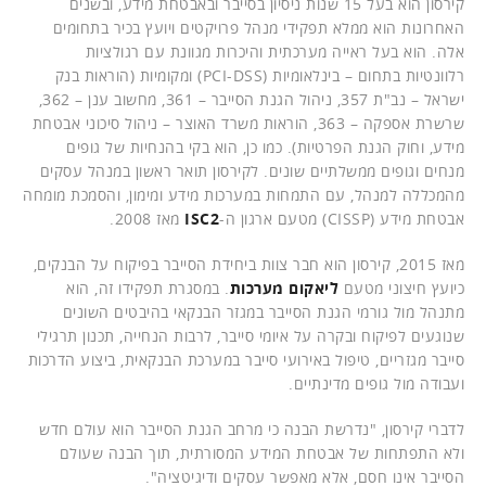
קירסון הוא בעל 15 שנות ניסיון בסייבר ובאבטחת מידע, ובשנים
האחרונות הוא ממלא תפקידי מנהל פרויקטים ויועץ בכיר בתחומים
אלה. הוא בעל ראייה מערכתית והיכרות מגוונת עם רגולציות
רלוונטיות בתחום – בינלאומיות (PCI-DSS) ומקומיות (הוראות בנק
ישראל – נב"ת 357, ניהול הגנת הסייבר – 361, מחשוב ענן – 362,
שרשרת אספקה – 363, הוראות משרד האוצר – ניהול סיכוני אבטחת
מידע, וחוק הגנת הפרטיות). כמו כן, הוא בקי בהנחיות של גופים
מנחים וגופים ממשלתיים שונים. לקירסון תואר ראשון במנהל עסקים
מהמכללה למנהל, עם התמחות במערכות מידע ומימון, והסמכת מומחה
אבטחת מידע (CISSP) מטעם ארגון ה-
ISC2
מאז 2008.
מאז 2015, קירסון הוא חבר צוות ביחידת הסייבר בפיקוח על הבנקים,
כיועץ חיצוני מטעם
ליאקום מערכות
. במסגרת תפקידו זה, הוא
מתנהל מול גורמי הגנת הסייבר במגזר הבנקאי בהיבטים השונים
שנוגעים לפיקוח ובקרה על איומי סייבר, לרבות הנחייה, תכנון תרגילי
סייבר מגזריים, טיפול באירועי סייבר במערכת הבנקאית, ביצוע הדרכות
ועבודה מול גופים מדינתיים.
לדברי קירסון, "נדרשת הבנה כי מרחב הגנת הסייבר הוא עולם חדש
ולא התפתחות של אבטחת המידע המסורתית, תוך הבנה שעולם
הסייבר אינו חסם, אלא מאפשר עסקים ודיגיטציה".