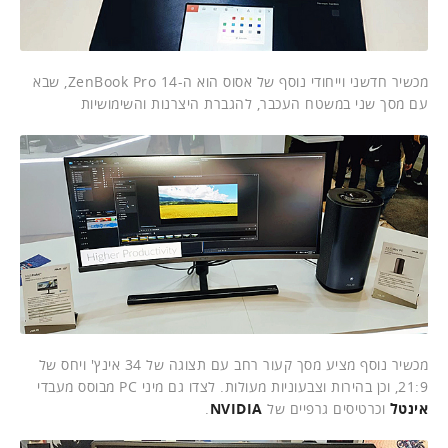
מכשיר חדשני וייחודי נוסף של אסוס הוא ה-ZenBook Pro 14, שבא
עם מסך שני במשטח העכבר, להגברת היצרנות והשימושיות
מכשיר נוסף מציע מסך קעור רחב עם תצוגה של 34 אינץ' ויחס של
21:9, וכן בהירות וצבעוניות מעולות. לצדו גם מיני PC מבוסס מעבדי
אינטל
וכרטיסים גרפיים של
NVIDIA
.