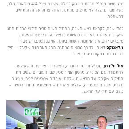
מה עושה מנכ"ל חברת היי-טק גדולה, ששווה מעל 4.4 מיליארד דולר,
כשהעובדים שלה לא מרוצים ממתנת החג? צוחק על זה ומתחייב
להשתפר.
כמדי שנה, לקראת ראש השנה, מתחיל השיח סביב היקפי מתנות החג
שיקבלו העובדים בארגונים השונים, כאשר עובדי ענף ההיי-טק
מקבלים לרוב את המתנות השוות ביותר. אולם, מסתבר שעובדי
מלאנוקס
לא היו כל כך מרוצים ממתנת החג האחרונה שקיבלו – תיק
נגד גניבות במקום גיפט קארד.
איל וולדמן
, מנכ"ל ומייסד החברה, מצא דרך יצירתית ומשעשעת
להתמודד עם הסוגייה: סרטון הומוריסטי, שבו העובדים שמים את
התיקים שקיבלו על הראשים שלהם. עובדים שמכינים קפה, מציגים
מצגת, עובדים במעבדה, אוכלים צהריים או מתאמנים בחדר הכושר –
כולם עם תיק על הראש.