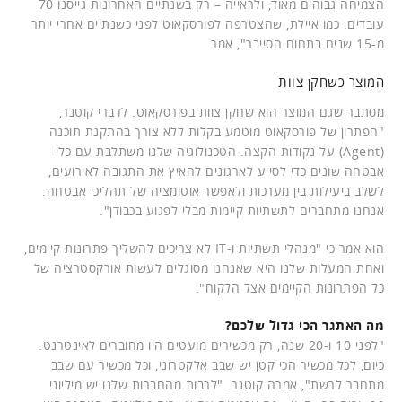
הצמיחה גבוהים מאוד, ולראייה – רק בשנתיים האחרונות גייסנו 70
עובדים. כמו איילת, שהצטרפה לפורסקאוט לפני כשנתיים אחרי יותר
מ-15 שנים בתחום הסייבר", אמר.
המוצר כשחקן צוות
מסתבר שגם המוצר הוא שחקן צוות בפורסקאוט. לדברי קוטנר,
"הפתרון של פורסקאוט מוטמע בקלות ללא צורך בהתקנת תוכנה
(Agent) על נקודות הקצה. הטכנולוגיה שלנו משתלבת עם כלי
אבטחה שונים כדי לסייע לארגונים להאיץ את התגובה לאירועים,
לשלב ביעילות בין מערכות ולאפשר אוטומציה של תהליכי אבטחה.
אנחנו מתחברים לתשתיות קיימות מבלי לפגוע בכבודן".
הוא אמר כי "מנהלי תשתיות ו-IT לא צריכים להשליך פתרונות קיימים,
ואחת המעלות שלנו היא שאנחנו מסוגלים לעשות אורקסטרציה של
כל הפתרונות הקיימים אצל הלקוח".
מה האתגר הכי גדול שלכם?
"לפני 10 ו-20 שנה, רק מכשירים מועטים היו מחוברים לאינטרנט.
כיום, לכל מכשיר הכי קטן יש שבב אלקטרוני, וכל מכשיר עם שבב
מתחבר לרשת", אמרה קוטנר. "לרבות מהחברות שלנו יש מיליוני