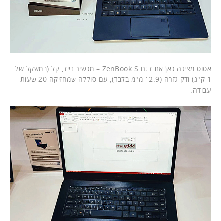
אסוס מציגה כאן את דגם ZenBook S – מכשיר נייד, קל (במשקל של
1 ק"ג) ודק גזרה (12.9 מ"מ בלבד), עם סוללה שמחזיקה 20 שעות
עבודה.