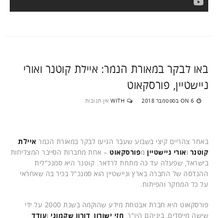
באו לבקר במאורת הנמר: איילת קוטנר ואורי
ניישטיין, פורסקאוט
6 בספטמבר 2018
WITH
אין תגובות
ON
באחר צהריים קיצי בשבוע שעבר הגיעו לבקר במאורת הנמר
איילת
קוטנר
ו
אורי ניישטיין
מ
פורסקאוט
– אחת מחברות הסייבר המצליחות
בישראל, שפעלה עד כה מתחת לרדאר. קוטנר היא סמנכ"לית
ההנדסה של החברה בארץ וניישטיין הוא סמנכ"ל בכיר בה שאחראי
על כל המחקר והפיתוח.
פורסקאוט היא חברת אבטחת מידע שהוקמה בשנת 2000 על ידי
שישה מייסדים, ביניהם היו"ר,
חזי ישורון
,
דורון שקמוני
ו
עודד