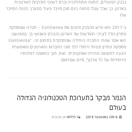
בבנק הפועלים, התווה מתודולוגיה וגרם לשינוי התרבות הארגונית
בארגון, כך שכל עובד מהווה כיום סוכן סייבר פעיל במערך הגנת הסייבר
שלו.
ב-2017 הוא פרש מהבנק והקים את ConSienta – חברה שמספקת
פתרון כולל לצרכי המודעות של הארגון והגורם האנושי בו. במפגשנו
הוא אמר שזוהי החברה היחידה שמתמקדת בתחום זה. "ConSienta
מספקת פתרון מנוהל וייחודי לכל סוגי החברות והארגונים ומאפשרת
הגעה לתוצאה מהירה ואפקטיבית. זאת, תוך התאמה למידותיו
הייחודיות של כל ארגון", סיים שטראוס.
הנמר מבקר בתערוכת הטכנולוגיה הגדולה
בעולם
6 בספטמבר 2018
WITH
אין תגובות
ON