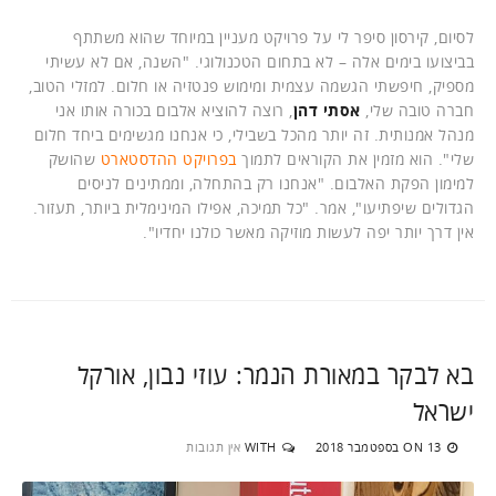
לסיום, קירסון סיפר לי על פרויקט מעניין במיוחד שהוא משתתף
בביצועו בימים אלה – לא בתחום הטכנולוגי. "השנה, אם לא עשיתי
מספיק, חיפשתי הגשמה עצמית ומימוש פנטזיה או חלום. למזלי הטוב,
חברה טובה שלי,
אסתי דהן
, רוצה להוציא אלבום בכורה אותו אני
מנהל אמנותית. זה יותר מהכל בשבילי, כי אנחנו מגשימים ביחד חלום
שלי". הוא מזמין את הקוראים לתמוך
בפרויקט ההדסטארט
שהושק
למימון הפקת האלבום. "אנחנו רק בהתחלה, וממתינים לניסים
הגדולים שיפתיעו", אמר. "כל תמיכה, אפילו המינימלית ביותר, תעזור.
אין דרך יותר יפה לעשות מוזיקה מאשר כולנו יחדיו".
בא לבקר במאורת הנמר: עוזי נבון, אורקל
ישראל
13 בספטמבר 2018
WITH
אין תגובות
ON