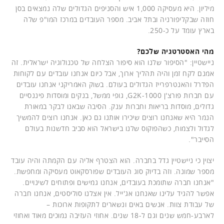
מיליון. היא מעסיקה 1,000 איש והסניפים הגדולים שלה נמצאים בסן
חוזה שבקליפורניה ובתל אביב. מספר העובדים במרכז המו"פ שלה
בארץ עומד על כ-250.
מהי האסטרטגיה שלכם?
ניישטיין: "הסיפור שלנו הוא סיפור הצלחה של טכנולוגיה ישראלית. זה
אמנם לקח זמן והיה תהליך ארוך, אבל כיום אנחנו עובדים עם לקוחות
הפדרל והאנטרפרייז הגדולים בעולם. בשוק האמריקני אנחנו עובדים
עם חברות פורצ'ן 1000-G2K, גופי ממשל, בנקים ומוסדות פיננסיים
גדולים, מוסדות בריאות וחברות ענק. הסיבה שבאנו לבקר במאורת
הנמר היא שאנחנו רוצים שיכירו אותנו גם כאן. אנחנו רוצים להמשיך
לגדול ולצמוח, כשהפוקוס שלנו בישראל הוא סביב חדשנות בעולם
הסייבר".
יצוין כי ניישטיין גדל בחברה. הוא הצטרף אליה עם הקמתה והיה עובד
מספר שמונה. וזה בדיוק סוג העובדים שפורסקאוט מעסיקה ומחפשת.
"אנחנו חברה שתומכת בעובדים, אנחנו גמישים ופתוחים לשינויים.
אפשר להגיד עלינו שאנחנו אג'ייל. אין אצלנו סוליסטים, אנחנו חברה
של עבודת צוות. אנשים באים ונשארים לתקופות ארוכות –
לארבע-חמש שנים וגם ל-18 שנים. אחוזי העזיבה נמוכים מאוד ואחוזי