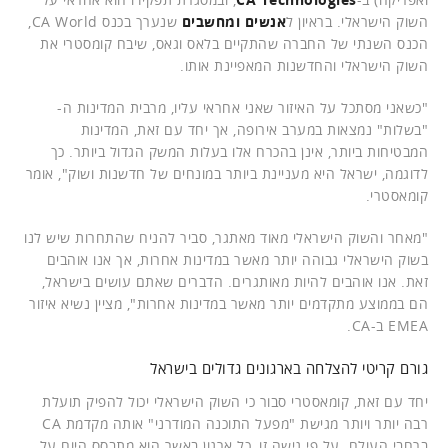
השוק הישראלי. בראיון ל
אנשים ומחשבים
שנערך בכנס CA World,
הכנס השנתי של החברה שהתקיים בלאס וגאס, שיבח קומסטרי את
השוק הישראלי והחדשנות המאפיינת אותו.
"כשאני מסתכל על האיזור שאני אחראי עליו, מרבית המדינות ה-
"בשלות" נמצאות במערב אירופה, אך יחד עם זאת, המדינות
המבטיחות ביותר, אינן בהכרח אלו בעלות המשק הגדול ביותר. כך
לדוגמה, ישראל היא מעניינת ביותר במונחים של חדשנות ושוק", אומר
קומאסטרי.
"מאחר והשוק הישראלי מאוד מאתגר, סביר להניח שהתחרות שיש לנו
בשוק הישראלי גבוהה יותר מאשר במדינות אחרות, אך אנו אוהבים
זאת. אנו אוהבים להיות מאותגרים. הדברים שאתם עושים בישראל,
הם בממוצע מתקדמים יותר מאשר במדינות אחרות", מציין נשיא איזור
EMEA ב-CA.
גורם קריטי להצלחה בארגונים גדולים בישראל
יחד עם זאת, קומאסטרי סבור כי השוק הישראלי יכול להפיק תועלת
רבה יותר ויותר מגישת "מפעל התוכנה המודרני" אותה מקדמת CA
ברחבי העולם. על פי גישה זו, כל ארגון באשר הוא מתבסס היום על