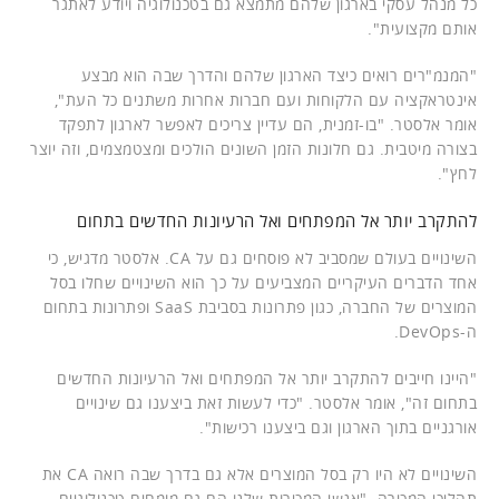
כל מנהל עסקי בארגון שלהם מתמצא גם בטכנולוגיה ויודע לאתגר
אותם מקצועית".
"המנמ"רים רואים כיצד הארגון שלהם והדרך שבה הוא מבצע
אינטראקציה עם הלקוחות ועם חברות אחרות משתנים כל העת",
אומר אלסטר. "בו-זמנית, הם עדיין צריכים לאפשר לארגון לתפקד
בצורה מיטבית. גם חלונות הזמן השונים הולכים ומצטמצמים, וזה יוצר
לחץ".
להתקרב יותר אל המפתחים ואל הרעיונות החדשים בתחום
השינויים בעולם שמסביב לא פוסחים גם על CA. אלסטר מדגיש, כי
אחד הדברים העיקריים המצביעים על כך הוא השינויים שחלו בסל
המוצרים של החברה, כגון פתרונות בסביבת SaaS ופתרונות בתחום
ה-DevOps.
"היינו חייבים להתקרב יותר אל המפתחים ואל הרעיונות החדשים
בתחום זה", אומר אלסטר. "כדי לעשות זאת ביצענו גם שינויים
אורגניים בתוך הארגון וגם ביצענו רכישות".
השינויים לא היו רק בסל המוצרים אלא גם בדרך שבה רואה CA את
תהליכי המכירה. "אנשי המכירות שלנו הם גם מומחים טכנולוגיים