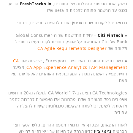
בשוק. אחד מסיפורי ההצלחה של התוכנית,
FreshTracks.io
הודיע
בכנס על הרשמה פתוחה לתכנית ה-Beta שלו.
גרגואר ציין לקוחות שבנו מוניטין הודות לחשיבה חדשנית, ובהם:
●
Citi FinTech
– יחידת החדשנות של ה-Global Consumer
Bank של Citi האחראית על אספקת חוויית לקוח מעולה במובייל
ולקוחה של
CA Agile Requirements Designer
● רשת חדשות הספורט האירופית Eurosport , שיישמה את
CA
API Management
ו-
CA App Experience Analytics
, מציעה
חוויית צפייה ראשונה מסוגה המקרבת את האוהדים לאקשן יותר מאי
פעם.
CA Technologies מציגה ב-CA World ’17 למעלה מ-20 חידושים
ושיפורים בסל המוצרים שלה. פתרונות אלו מאפשרים לחברות להגיב
ולהסתגל לשינוי, וכן לפתח השקעות טכנולוגיות קיימות להצלחה
עתידית.
לאחר הרצאתו, הצטרף אל גרגואר מטפס ההרים, גולש הסקי ויוצר
הסרטים
ג'ימי צ'ין
לדיון מרתק על האיזון שבין יצירתיות לביצוע.