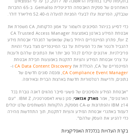
בתקיפות סייבר במחצית הראשונה של 2017, כך על פי הממצאים
האחרונים של ספקית האבטחה הדיגיטלית Gemalto. ב-65 החברות
שנבדקו, הפריצות עלו לבעלי המניות למעלה מ-52.40 מיליארד דולר.
כדי לסייע בניהול הסיכונים ולשמור על אמון הלקוחות, CA משפרת את
אבטחת המידע בארגון באמצעות CA Trusted Access Manager
for Z, פתרון המיינפריים היחיד בשוק שמאפשר למנהלי אבטחת מידע
להגביל ולנטר את כל הפעילות על גבי המיינפריים מצד בעלי זהויות
פריבילגיות. ארגונים יכולים לנהל טוב יותר את הנתונים שלהם ולענות
על צרכי אבטחת המידע והציות לתקנות באמצעות חבילת אבטחת
המיינפריים של CA, הכוללת את
CA Data Content Discovery
ו-
CA Compliance Event Manager
, ומכסה סוגים חדשים של
נתונים, ודרישות רגולטוריות חדשות בארצות הברית ובאירופה.
"אבטחת המידע והסיכונים של פשעי סייבר מהווים דאגה גוברת בכל
הארגונים", אמר
מארק אנזאני
, סגן נשיא לאסטרטגיה, IBM Z. "עם
IBM z14 והפתרונות ש-CA מספקת, הלקוחות המשותפים שלנו יכולים
לעמוד באתגרי אבטחת המידע והציות לתקנות, תוך התחדשות מהירה
כדי להניע את העסק שלהם".
בקרת העלויות בכלכלת האפליקציות