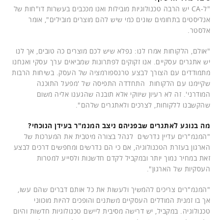
"ל-CA יש הרבה טכנולוגיות מובילות ואנו מככבים בעשרות דו"חות של
אנליסטים בתחומים שונים כמי שיש להם מוצרים מובילים", אומר
אלסטר.
"אולם, הלקוחות אמרו לנו: נפלא שיש לכם מוצרים כה טובים, אך לנו
יש אתגרים עסקיים. אנו זקוקים לפתרונות שמביאים ערך עסקי ואנחנו
מתמודדים עם הצורך לבצע טרנספורמציה של העסק. בשיחות הרבות
שקיימנו עם הלקוחות התחדדה התפיסה של 'מפעל התוכנה
המודרני'. זה לא רעיון שיווקי אלא תובנה שהגענו אליה משום
שהקשבנו ללקוחות, לצרכים ולאתגרים שלהם".
מה בנוגע לאתגרים שבפניהם ניצב המנמ"ר בעידן הנוכחי?
"המנמ"רים עדיין נדרשים לנהל בצורה מיטבית את המערכות של
הארגון בעזרת הטכנולוגיה, אם כי הם נדרשים ומחפשים דרכים לבצע
זאת במחיר נמוך יותר ובמקביל לקדם חדשנות ולסייע למטרות
העסקיות של הארגון".
"המנמ"רים צריכים להמשיך ולעשות את כל אותם דברים שהם עשו,
אך בו זמנית המודלים העסקיים משתנים והופכים להיות מוכווני
טכנולוגיה. במקביל, יש דרישה מסיבית ליישם טכנולוגיות חדשות והיום