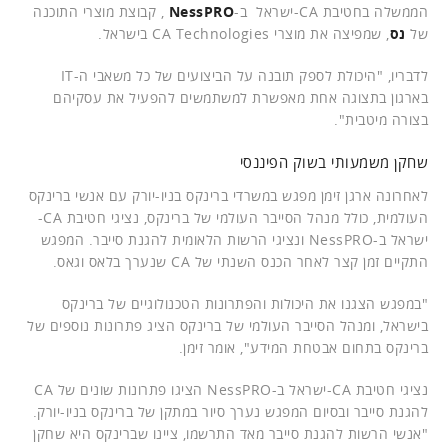
הממשלה בחטיבת CA-ישראל ב-
NessPRO
, קבוצת מוצרי התוכנה
של
נס
, שמפיצה את מוצרי CA Technologies בישראל.
לדבריו, "היכולת לספק תובנה על הביצועים של כל משאבי ה-IT
בארגון בתצוגה אחת מאפשרת למשתמשים להפעיל את עסקיהם
בצורה מיטבית".
שחקן משמעותי בשוק הפיננסי
לאחרונה ארגן זימן מפגש במשרדי ברינקס בניו-יורק עם אנשי ברינקס
העולמית, כולל מנהל הסייבר העולמי של ברינקס, נציגי חטיבת CA-
ישראל ב-NessPRO ונציגי הרשות הלאומית להגנת סייבר. המפגש
התקיים זמן קצר לאחר הכנס השנתי של CA שנערך בלאס וגאס.
"במפגש הצגנו את היכולות והפתרונות הטכנולוגיים של ברינקס
בישראל, ומנהל הסייבר העולמי של ברינקס הציג פתרונות נוספים של
ברינקס בתחום אבטחת המידע", אומר זימן.
נציגי חטיבת CA-ישראל ב-NessPRO הציגו פתרונות שונים של CA
להגנת סייבר ובסיום המפגש נערך סיור במתקן של ברינקס בניו-יורק.
"אנשי הרשות להגנת סייבר מאד התרשמו, ציינו שברינקס היא שחקן