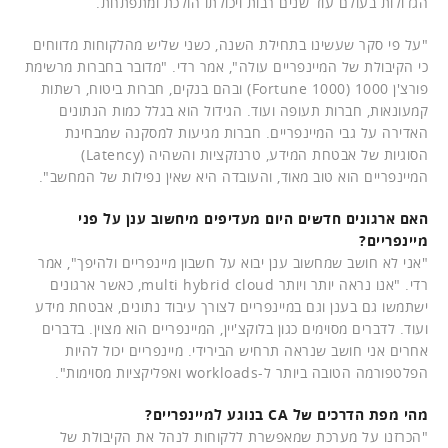
הגדולות בעולם עוד שנים רבות ויכולתו הולכת ומתפתחת.
"על פי סקר שעשינו בתחילת השנה, כשני שליש מהלקוחות מדווחים
כי הקיבולת של המיינפריים עולה", אמר רדי. "מדובר בחברות מרשימת
פורצ'ן 1000 (Fortune 1000) ובהם בנקים, חברות ביטוח, רשתות
קמעונאות, חברות תעופה ועוד. הגידול הוא בגלל כמות הנתונים
האדירה על גבי המיינפריים. חברות מגיעות למסקנה שמבחינת
הסוגיות של אבטחת המידע, טרנזקציות והשהיה (Latency)
המיינפריים הוא טוב מאוד, והעובדה היא שאין נפילות של המחשב".
האם ארגונים חדשים היום מעדיפים מיחשוב ענן על פני
מיינפריים?
"אני לא חושב שמחשוב ענן יבוא על חשבון מיינפריים ולהיפך", אמר
רדי. "אנו נראה יותר ויותר multi hybrid cloud, כאשר ארגונים
ישתמשו גם בענן וגם במיינפריים לצורך עיבוד נתונים, אבטחת מידע
ועוד. לדברים מסוימים כגון בלוקצ'יין, המיינפריים הוא מצוין. בדברים
אחרים אני חושב שנראה תרחיש הבירידי. מיינפריים יכול להיות
הפלטפורמה הטובה ביותר ל-workloads ואפליקציות מסוימות".
מהי מפת הדרכים של CA בנוגע למיינפריים?
"הכרזנו על מערכת שמאפשרת ללקוחות לנהל את הקיבולת של