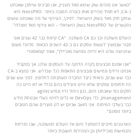
"כאשר אנו מזהים שוק שהוא מאד מעניין, אנו מבינים שייתכן שאנחנו
כ-CA, לא תמיד מכירים אותו בצורה הטובה ביותר. NessPRO היא
שחקן חזק מאד בשוק הישראלי. לפיכך, הצירוף של מה שאנחנו עושים
והקשרים של NessPRO בשוק הישראלי – הוא צירוף מאד מוצלח".
העולם משתנה וכך גם CA משתנה. "CA קיימת כבר 42 שנים ואני
סבור שנמשיך לעשות עסקים גם ב-42 השנים הבאות. מדוע? משום
שהגישה שלנו היא זריזה וגמישה (אג'ייל)", אומר קומאסטרי.
"אנו אמנם מבצעים בקרה הדוקה על העסקים שלנו, אך במקביל
אנחנו זריזים וגמישים ומבצעים התאמות ככל שנדרש. אני נמצא ב-CA
כבר שש שנים, וראיתי כיצד החברה השתנתה לחלוטין. לפני שש שנים
היו תחומים עסקיים שלא היינו פעילים בהם בכלל או לא היינו כה
חזקים כפי שאנחנו היום, כגון ניהול זריז וגמיש (agile
management), כלי DevOps או כלים לזיהוי כשלי אבטחת מידע
כבר בשלבי הפיתוח. אני חושב שכיום יש לנו מוצרים שהם הטובים
ביותר מסוגם".
הארגונים חייבים להסתגל היום אל העולם המשתנה, שבו הזריזות
והגמישות (אג'יליות) וכן המהירות חשובות ביותר.