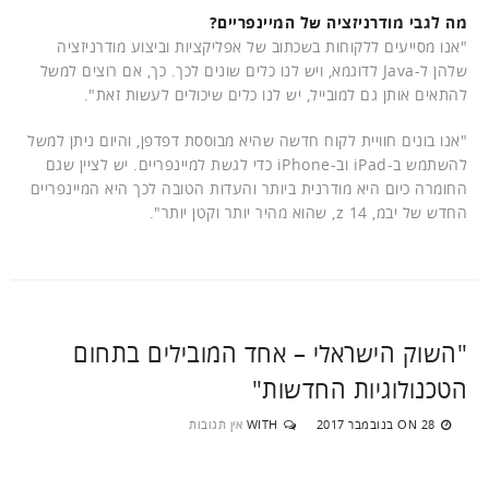
מה לגבי מודרניזציה של המיינפריים?
"אנו מסייעים ללקוחות בשכתוב של אפליקציות וביצוע מודרניזציה
שלהן ל-Java לדוגמא, ויש לנו כלים שונים לכך. כך, אם רוצים למשל
להתאים אותן גם למובייל, יש לנו כלים שיכולים לעשות זאת".
"אנו בונים חוויית לקוח חדשה שהיא מבוססת דפדפן, והיום ניתן למשל
להשתמש ב-iPad וב-iPhone כדי לגשת למיינפריים. יש לציין שגם
החומרה כיום היא מודרנית ביותר והעדות הטובה לכך היא המיינפריים
החדש של יבמ, z 14, שהוא מהיר יותר וקטן יותר".
"השוק הישראלי – אחד המובילים בתחום
הטכנולוגיות החדשות"
28 בנובמבר 2017
WITH
אין תגובות
ON