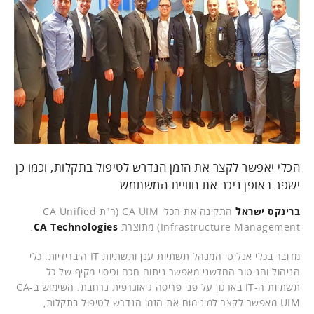
הכלי יאפשר לקצר את הזמן הנדרש לטיפול בתקלות, וכמו כן
ישפר באופן ניכר את חוויית המשתמש
ברינקס ישראל
התקינה את הכלי CA UIM (ר"ת CA Unified
Infrastructure Management) מתוצרת
CA Technologies
.
מדובר בכלי אנליטי המנהל תשתיות ענן ותשתיות IT היברידיות. כלי
הניהול והניטור החדשני מאפשר ניתוח חכם וכיסוי מקיף של כל
תשתיות ה-IT בארגון על פני פריסה גיאוגרפית נרחבת. השימוש ב-CA
UIM מאפשר לקצר למינימום את הזמן הנדרש לטיפול בתקלות,