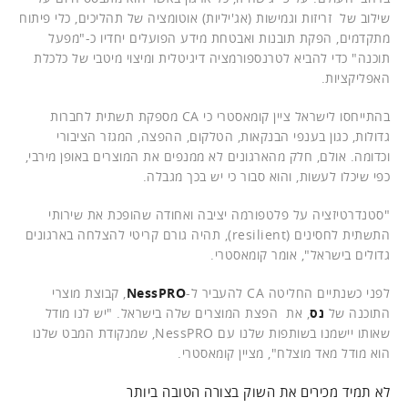
שילוב של זריזות וגמישות (אג'יליות) אוטומציה של תהליכים, כלי פיתוח
מתקדמים, הפקת תובנות ואבטחת מידע הפועלים יחדיו כ-"מפעל
תוכנה" כדי להביא לטרנספורמציה דיגיטלית ומיצוי מיטבי של כלכלת
האפליקציות.
בהתייחסו לישראל ציין קומאסטרי כי CA מספקת תשתית לחברות
גדולות, כגון בענפי הבנקאות, הטלקום, ההפצה, המגזר הציבורי
וכדומה. אולם, חלק מהארגונים לא ממנפים את המוצרים באופן מירבי,
כפי שיכלו לעשות, והוא סבור כי יש בכך מגבלה.
"סטנדרטיזציה על פלטפורמה יציבה ואחודה שהופכת את שירותי
התשתית לחסינים (resilient), תהיה גורם קריטי להצלחה בארגונים
גדולים בישראל", אומר קומאסטרי.
לפני כשנתיים החליטה CA להעביר ל-
NessPRO
, קבוצת מוצרי
התוכנה של
נס
, את הפצת המוצרים שלה בישראל. "יש לנו מודל
שאותו יישמנו בשותפות שלנו עם NessPRO, שמנקודת המבט שלנו
הוא מודל מאד מוצלח", מציין קומאסטרי.
לא תמיד מכירים את השוק בצורה הטובה ביותר