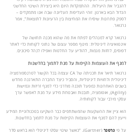
להגביר את היעילות. ההתמקדות היום היא ביצירת השינוי החדשני
הגדול הבא בארגון. זוהי העדיפות העליונה שבה אנו מתמקדים –
לספק פתרונות שיסירו את המחיצות בין הרעיונות לתוצאות", אמר
גרגואר.
גרגואר קרא למנהלים לפתח את מה שהוא מכנה תחושה של
אינטואיציה דיגיטלית: מינוף מספר עצום של נתוני לקוחות כדי לאתר
דפוסים, לחזות מגמות, להודיע על החלטות ואפילו לנהל סיכונים.
למנף את העוצמות הקיימות על מנת לתמוך בחדשנות
גרגואר תיאר את תכניתה של CA עצמה בכל הקשור לטרנספורמציה
דיגיטלית ולחוויות דיגיטליות, והסביר כיצד החברה התארגנה מחדש
בשנים האחרונות כמפעל תוכנה מודרני כדי למנף זריזות וגמישות
(Agility), אוטומציה, תובנות ואבטחת מידע על מנת לאפשר ערך
עסקי מירבי עבור לקוחותיה.
הוא ציין את ההשקעות שהמשתתפים כבר השקיעו בטכנולוגיית המידע
וייעץ להם למנף את העוצמות הקיימות על מנת לתמוך בחדשנות.
על פי
גרטנר
(Gartner), "כאשר שינוי עסקי דיגיטלי הוא בראש סדר