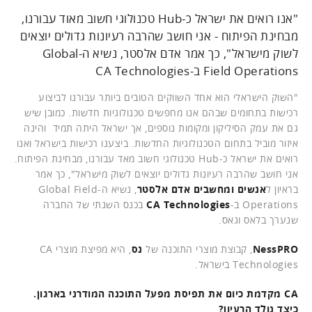
"אנו רואים את ישראל כ-Hub טכנולוגי חשוב מאוד עבורנו,
מבחינת הפיתוח - אני חושב שהרבה רעיונות גדולים יוצאים
לשוק מישראל", כך אמר אדם אלסטר, נשיא ה-Global
Field Operations ב-CA Technologies
"השוק הישראלי הוא אחד השווקים הטובים ביותר עבורנו לביצוע
רכישות בתחומים שבהם אנו מחפשים טכנולוגיות חדשות. כמובן שיש
גם את עמק הסיליקון ומקומות נוספים, אך ישראל היתה תמיד והינה
איזור מוביל בתחום הטכנולוגיות החדשות. ביצענו רכישות בישראל ואנו
רואים את ישראל כ-Hub טכנולוגי חשוב מאד עבורנו, מבחינת הפיתוח.
אני חושב שהרבה רעיונות גדולים יוצאים לשוק מישראל", כך אמר
בראיון ל
אנשים ומחשבים
אדם אלסטר
, נשיא ה-Global Field
Operations ב-
CA Technologies
בכנס השנתי של החברה
שנערך בלאס וגאס.
NessPRO
, קבוצת מוצרי התוכנה של
נס
, היא מפיצת מוצרי CA
Technologies בישראל.
CA מקדמת כיום את תפיסת מפעל התוכנה המודרני בארגון.
כיצד נולד הרעיון?