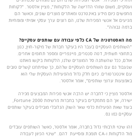
ועסקיים, משום שזוהי הדרישה של הלקוחות", מציין אלסטר. "לקוחות
מחפשים כיום מידע באינטרנט ומאתרים מוצרים שונים, וכאשר הם
מגיעים אל אנשי המכירות שלנו, הם רוצים ערך עסקי אמיתי ומומחיות
ברמה גבוהה".
מה האסטרטגיה של CA כלפי עבודה עם שותפים עסקיים?
"השותפים העסקיים בעבר היו בעיקר חברות של מיקור-חוץ, כגון
בתחומי תשתית, דטה סנטרים, מיינפריים ומספר תחומים אחרים.
אולם, ככל שהשתנה סל המוצרים שלנו, הלקוחות ביקשו מאתנו
שנעבוד גם עם השותפים העסקיים שלהם, כך שפיתחנו קשרים טובים
עם אינטגרטורים. כיום חלק גדול מהפעילות העסקית שלי הוא
באמצעות ערוצי שותפים", אומר אלסטר.
אלסטר מציין כי לחברה יש הרבה אנשי מכירות המבצעים מכירה
ישירה, אך הם מתמקדים בעיקר בחברות מרשימת Fortune 2000,
בעוד שאת הפעילות כלפי שאר השוק הגלובלי מובילים בעיקר שותפים
עסקיים כמו נס.
זהו שינוי תרבותי גדול בחברה, אומר אלסטר, כאשר השותפים עובדים
מול הלקוחות ו-CA תומכת ומסייעת להם. "שינוי הכיוון לעבודה