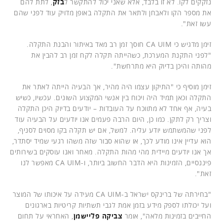
נזקקים לקו. לא זו בלבד, אלא שאני יכול להתקשר ל
בזק
, לתת להם
את מספר הקו ולאבחן ולתאר את התקלה באופן מדויק עוד לפני שהם
עשו זאת".
זימן מדגיש כי CA UIM חוסך זמן רב מאד באיתור והבנת התקלה.
"לפני התקנת המערכת, כשהייתה תקלה לקח זמן רב להבין את
מהותה והיכן בדיוק היא מתרחשת".
זימן מוסיף כי "התיקון עצמו היה מהיר, אך הבעיה הייתה לאתר את
התקלה וכאן תמיד היה ויכוח בין אנשי המקצוע השונים. עכשיו, כשיש
בעיה, אף אחד לא מתווכח על העובדות – יודעים בדיוק היכן התקלה
וצריך רק לתקן. כמו כן, היום הרבה פעמים אנו יודעים על הבעיה עוד
לפני שהמשתמש יודע עליה. למשל, אם יש תקלה בקו מסוים לסניף,
הוא עדיין אינו מודע לכך, או שהוא סבור שזה משהו רגעי שמיד יסתדר,
אך אנו יודעים מיידית מהי מהות התקלה. מאחר ואנו עוסקים בשירותים
פיננסיים, הזמינות היא הדבר החשוב ביותר, ו-CA UIM מאפשר לנו
זאת".
"בחירתה של ברינקס ישראל ב-CA UIM מעידה על איכותו של המוצר
ועל יכולתו לספק מידע בזמן אמת לגבי תשתיות קריטיות בארגונים
החייבים בזמינות מלאה", אומר
צביקה פליישמן
, האחראי על תחום