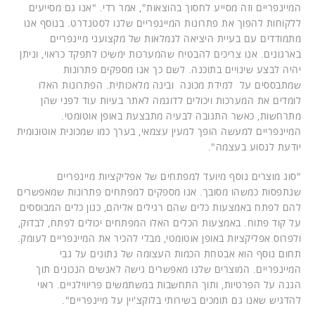
המיינפריים וזה מסייע לחסוך בהוצאות", אמר רדי. "אנו גם מסייעים
ללקוחות להפוך את פתרונות המיינפריים שלנו לסטנדרט. בנוסף אנו
מתמודדים עם בעיית היציאה לגמלאות של מקצועני מיינפריים
בארגונים. אנו צריכים להבטיח שהמערכות ימשיכו לתפקד כראוי, וניתן
יהיה לבצע שינויים בתוכנה. לשם כך אנו מספקים פתרונות
שמתבססים על למידת מכונה ובינה מלאכותית. הפתרונות האלו
לומדים את המערכות ויכולים לדוגמה לאתר בעיות עוד לפני שהן
מתרחשות, כאשר התגובה לבעיה מתבצעת באופן אוטומטי.
המיינפריים למעשה הופך למעין עצמאי, בערך כמו שמכונית אוטונומית
יודעת לנסוע בעצמה".
"סוג מוצרים נוסף מיועד למפתחים של אפליקציות מיינפריים
שנתפסות כמשהו מסובך. אנו מספקים למפתחים פתרונות שמאפשרים
להם לפתח באמצעות כלים שהם רגילים אליהם, כגון כלים המבוססים
על קוד פתוח. באמצעות הכלים האלו המפתחים יכולים לפתח, לבדוק,
ולפרוס אפליקציות באופן אוטומטי, מבלי להכיר את המיינפריים לעומק.
תחום נוסף הוא אבטחת הכמות העצומה של נתונים על גבי
המיינפריים. המוצרים שלנו מאפשרים גישה לאנשים הנכונים תוך
הגנה על הפרטיות, ותוך התחשבות במשתמשים פריווילגיים. ראוי
להדגיש שאנו גם תומכים בשירותי בלוקצ'יין על מיינפריים".