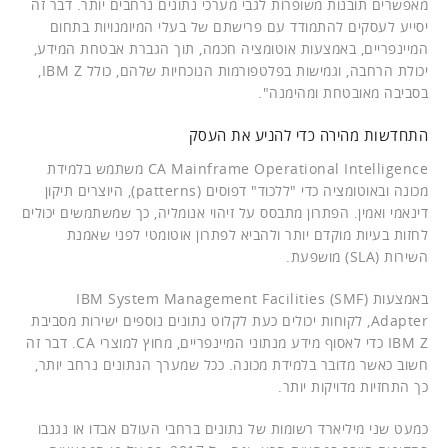
מאפשרים תובנות משופרות לגבי מערכי נתונים נרחבים יותר. דבר זה
יסייע לעסקים להתמודד עם פרישתם של בעלי המיומנויות בתחום
המיינפריים, באמצעות אוטומציה חכמה, תוך הגברת אבטחת המידע,
יכולת הרחבה, וגמישות בפלטפורמות הנוכחיות שלהם, כולל IBM Z,
בסביבה מאובטחת ומהימנה".
התחדשות מהירה כדי להניע את העסק
CA Mainframe Operational Intelligence משתמש בלמידת
מכונה ובאוטומציה כדי "ללכוד" דפוסים (patterns), היוצרים תיקון
דינאמי ואמין. הפתרון מתבסס על זיהוי אנומליה, כך שמשתמשים יכולים
לחזות בעיות מוקדם יותר ולהביא לפתרון אוטומטי לפני שאמנת
השירות (SLA) מושפעת.
באמצעות IBM System Management Facilities (SMF)
Adapter, לקוחות יכולים כעת לקלוט נתונים נוספים ישירות מסביבת
IBM Z כדי לאסוף מידע מנתוני המיינפריים, מחוץ למוצרי CA. דבר זה
חשוב כאשר מדובר בלמידת מכונה. ככל שמערך הנתונים נרחב יותר,
כך התחזיות מדויקות יותר.
כמעט שני מיליארד רשומות של נתונים ברחבי העולם אבדו או נגנבו