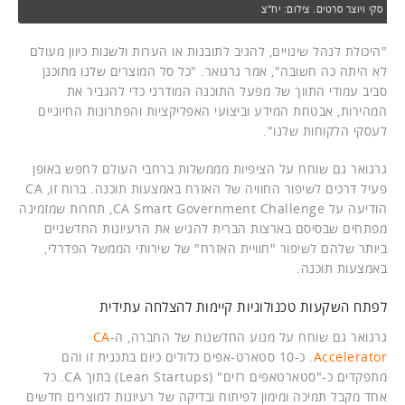
סקי ויוצר סרטים. צילום: יח"צ
"היכולת לנהל שינויים, להגיב לתובנות או הערות ולשנות כיוון מעולם
לא היתה כה חשובה", אמר גרגואר. "כל סל המוצרים שלנו מתוכנן
סביב עמודי התווך של מפעל התוכנה המודרני כדי להגביר את
המהירות, אבטחת המידע וביצועי האפליקציות והפתרונות החיוניים
לעסקי הלקוחות שלנו".
גרגואר גם שוחח על הציפיות מממשלות ברחבי העולם לחפש באופן
פעיל דרכים לשיפור החוויה של האזרח באמצעות תוכנה. ברוח זו, CA
הודיעה על CA Smart Government Challenge, תחרות שמזמינה
מפתחים שבסיסם בארצות הברית להגיש את הרעיונות החדשניים
ביותר שלהם לשיפור "חוויית האזרח" של שירותי הממשל הפדרלי,
באמצעות תוכנה.
לפתח השקעות טכנולוגיות קיימות להצלחה עתידית
גרגואר גם שוחח על מנוע החדשנות של החברה, ה-
CA
Accelerator
. כ-10 סטארט-אפים כלולים כיום בתכנית זו והם
מתפקדים כ-"סטארטאפים רזים" (Lean Startups) בתוך CA. כל
אחד מקבל תמיכה ומימון לפיתוח ובדיקה של רעיונות למוצרים חדשים