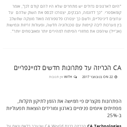
"היום לארגונים גדולים יש מתחרים שלא היו להם קודם לכן", אומר
קומאסטרי. "כך לדוגמה, הבנקים, יצטרכו לבסס את השוק שלהם על
ערוצים דיגיטליים, ולשם כך יצטרכו פלטפורמה מאוד מוצקה שתשלב
בין מערכות ליבה קיימות עם טכנולוגיה חדשה, ופעולות זריזות וגמישות
(אג'ייל) שיהפכו את מחזורי הפיתוח למהירים יותר ומאובטחים יותר".
CA הכריזה על פתרונות חדשים למיינפריים
22 בנובמבר 2017
WITH
אין תגובות
ON
הפתרונות מקצרים פי חמישה את הזמן לתיקון תקלות,
מפחיתים איומים פנימיים בארגון ומורידים הוצאות תפעוליות
ב-25%
CA Technologies
הכריזה בכנס CA World שנערך בלאס וגאס על