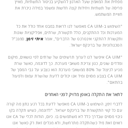
מפחית את המאמץ שעל הארגון להשקיע בניטור התשתיות, מאיץ
פריסה של תשתיות ויחידות קצה חדשות ומשפר במידה ניכרת את
חוויית המשתמש.
"השימוש ב-CA UIM מאפשר לנו לראות במבט אחד כולל את כל
המערכות וכל ההתקנים, כולל תקשורת, שרתים, אפליקציות שונות
ותקשורת להתקני אינטרנט של הדברים", אומר
איתי זימן
, סמנכ"ל
הטכנולוגיות של ברינקס ישראל.
"CA UIM איפשר לנו לערוך תרשימים של שרתים לפי נושאים, מיקום
ומדדים שונים, כגון צריכת משאבי מערכת. כך לדוגמה, כאשר שרת
מגיע לניצול של 80% ממשאבי מערכת הוא נצבע על גבי המסך של
CA UIM בצבע מסוים ומיד אנו יכולים לדעת שהשרת עמוס ולפעול
בהתאם".
לתאר את התקלה באופן מדויק לפני האחרים
לדברי זימן, השימוש ב-CA UIM מאפשר לדעת בכל רגע נתון מה קורה
עם כל קווי התקשורת של ברינקס ישראל. "לדוגמה, כשיש תקלה בקו
גיבוי מסוים שבדרך כלל לא משתמשים בו. כיום, הודות לכלי של CA אנו
רואים זאת מיד כשהתקלה מתרחשת, ולא מגלים זאת רק כאשר אנו