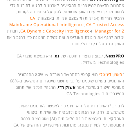
פתרונות חדשים למיינפריים המסייעים לארגונים להגיע לתובנות כדי
לחזות ולתקן ביצועים באופן אוטומטי, להגן על פרטיות הלקוחות,
להביא לזריזות (אג'יליות) ולצמצם עלויות. באמצעות
CA
Mainframe Operational Intelligence
,
CA Trusted Access
Manager for Z
ו-
CA Dynamic Capacity Intelligence
, חברות
יכולות למנף את היכולת האנליטית ואת למידת המכונה כדי להגביר את
האמון הדיגיטלי בקרב הלקוחות.
NessPRO
, קבוצת מוצרי התוכנה של
נס
, היא מפיצת מוצרי CA
Technologies בישראל.
"
האמון דיגיטלי
הוא קריטי בהתחשב בעובדה ש-80% מהנתונים
הארגוניים בעולם שוכנים על גבי מחשבי מיינפריים הנושאים ב-68%
מעומסי הייצור בעולם", אמר
אשוק רדי
, המנהל הכללי של תחום
המיינפריים ב-CA Technologies.
לדבריו, "האמון הדיגיטלי הוא חיוני כדי לאפשר לארגונים לאמת
משתמשים, להגן על הנתונים ולהבטיח את שלמות וביצועי
האפליקציות. באמצעות בינה מלאכותית (AI) ואוטומציה חכמה
המבוססת על למידת מכונה, פתרונות המיינפריים החדשים של CA