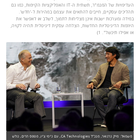
העדיפויות של המנמ"ר, תשתית ה-IT והאפליקציות הקיימות, כמו גם
תהליכים עסקיים, חייבים להתאים את עצמם במהירות ל-'חדש'.
במידה ומערכות ישנות אינן מצליחות לתמוך, לשלב או לאפשר את
היוזמות הדיגיטליות החדשות, הצלחה עסקית דיגיטלית תהיה לקויה,
או אפילו תיכשל". 1)
משמאל: מייק גרגואר, מנכ"ל CA Technologies, עם ג'ימי צ'יו, מטפס הרים, גולש