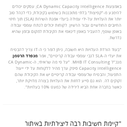
באמצעות CA Dynamic Capacity Intelligence, עסקים יכולים
להימנע מ-"קפיצות" בלתי מתוכננות בשימוש בקיבולת, כדי לנהל טוב
יותר את העלויות על-ידי עמידה ביעדי אמנת השירות (SLA) תוך חיזוי
החיובים החודשיים עבור הרשיון. לקוחות יכולים לנתח עומסי עבודה
באופן שוטף, להעביר באופן דינאמי את הקיבולת למקום ובזמן שהיא
נדרשת.
"בעוד הורדת העלויות היא חשובה, ניתן לומר כי ה-IT צריך להבטיח
את יעדי ה-SLA לגבי עומסי עבודה קריטיים", אמר
מנפרד הרטמן
,
מנכ"ל MHB IT Consulting. "על פי מה שראיתי, ה-CA Dynamic
Capacity Intelligence סיפק ערך מהיר ללקוחות על ידי ייעול
התפעול, והבטיח שלעומסי עבודה קריטיים יש את הקיבולת שהם
זקוקים לה. הוא גם סייע לחזות את העלויות בצורה מדויקת יותר,
כאשר בחברה אחת הביא לירידה של כמעט 10% בעלויות".
"קיימת חשיבות רבה ליצירתיות באיתור