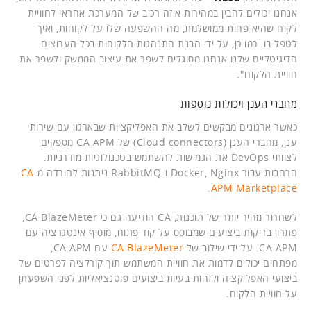
אנחנו יכולים להבין במהירות איזה רכיב של המערכת אחראי לחוויית
לקוח שהיא פחות ממושלמת, מה ההשפעה שלו על לקוחות, ואיך
לטפל בו. כמו כן, על ידי הבנת התנהגות הלקוחות בכל הערוצים
הדיגיטליים שלנו אנחנו מסוגלים לשפר את עיצוב הממשק ולשפר את
חוויית הלקוח".
מחברי הענן ויכולות נוספות
כאשר ארגונים מבקשים לשלב את האפליקציות שבארגון עם שירותי
ענן, מחברי הענן (Cloud connectors) של CA APM מספקים
לצוותי DevOps את הגמישות להשתמש בטכנולוגיות מודרניות.
הרחבות עבור Docker, Nginx ו-RabbitMQ ניתנות להורדה מ-
CA
.
APM Marketplace
לשחרור מהיר יותר של תוכנות, CA הודיעה גם כי CA BlazeMeter,
פתרון בדיקות ביצועים שמבוסס על קוד פתוח, מוסיף אינטגרציה עם
CA APM. על ידי שילוב של
CA BlazeMeter
עם CA APM,
מפתחים יכולים לדמות את חוויית המשתמש תוך קורלציה לפרטים של
ביצועי האפליקציה ולזהות בעיות ביצועים פוטנציאליות לפני השפעתן
על חוויית הלקוח.