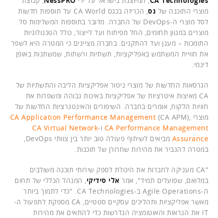
CA Technologies
, המיוצגת בישראל על ידי
NessPRO
, קבוצת
מוצרי התוכנה של
נס
, הכריזה בכנס CA World על תוספות חדשות
לסל מוצרי ה-DevOps של החברה. מדובר בתוספות המשלימות סל
מוצרים במגוון תחומים, החל מפיתוח ועד לייצור, כולל הטכנולוגיות
התומכות – מענן ועד להתקנים. בחברה מציינים כי המטרה היא לשפר
את חוויית המשתמש באפליקציות, תשתיות ורשתות, שמשתנות באופן
דינמי.
הגרסאות החדשות של מוצרי ניטור אפליקציות הליבה והתשתיות של
CA מאיצות איטרציות של אפליקציות באיכות גבוהה ומשפרות את
חוויות הלקוח, אומרים בחברה. השיפורים והאינטגרציות החדשות של
מוצרי
(CA APM),
CA Application Performance Management
CA Performance Management
ו-
CA Virtual Network
Assurance
מביאים לשיתוף פעולה טוב יותר בין צוותי DevOps,
במטרה להגביר את מהירות שחרורן של תוכנות.
"CA מעניקה לחברות את היכולת לספק שירותי תוכנה משולבים
במלואם, שפועלים תמיד", אמר
אלי סידיקי
, המנהל הכללי של תחום
ה-Agile Operations ב-CA Technologies. "כדי לתמוך ביותר
מאשר אפליקציות ותהליכים עסקיים סטטיים, CA מספקת לתפעול ה-
IT את הנראות והאוטומציה הנדרשות כדי להתאים את מהירות