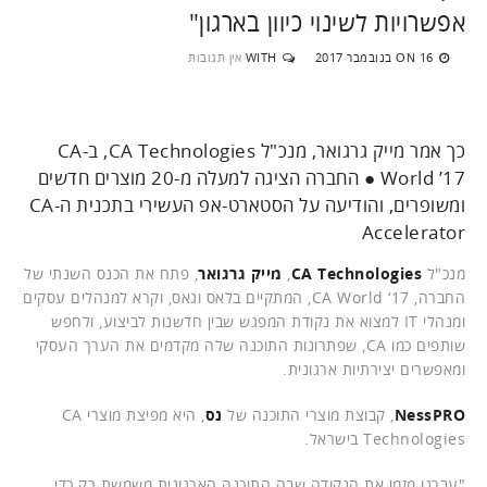
אפשרויות לשינוי כיוון בארגון"
16 בנובמבר 2017
WITH
אין תגובות
ON
כך אמר מייק גרגואר, מנכ"ל CA Technologies, ב-CA
World ’17 ● החברה הציגה למעלה מ-20 מוצרים חדשים
ומשופרים, והודיעה על הסטארט-אפ העשירי בתכנית ה-CA
Accelerator
מנכ"ל
CA Technologies
,
מייק גרגואר
, פתח את הכנס השנתי של
החברה, CA World ‘17, המתקיים בלאס וגאס, וקרא למנהלים עסקים
ומנהלי IT למצוא את נקודת המפגש שבין חדשנות לביצוע, ולחפש
שותפים כמו CA, שפתרונות התוכנה שלה מקדמים את הערך העסקי
ומאפשרים יצירתיות ארגונית.
NessPRO
, קבוצת מוצרי התוכנה של
נס
, היא מפיצת מוצרי CA
Technologies בישראל.
"עברנו מזמן את הנקודה שבה התוכנה הארגונית משמשת רק כדי