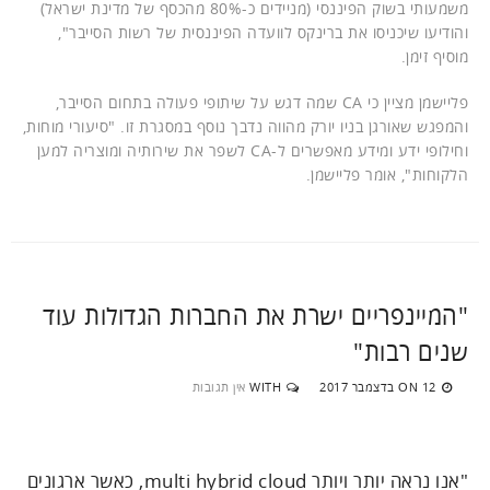
משמעותי בשוק הפיננסי (מניידים כ-80% מהכסף של מדינת ישראל)
והודיעו שיכניסו את ברינקס לוועדה הפיננסית של רשות הסייבר",
מוסיף זימן.
פליישמן מציין כי CA שמה דגש על שיתופי פעולה בתחום הסייבר,
והמפגש שאורגן בניו יורק מהווה נדבך נוסף במסגרת זו. "סיעורי מוחות,
וחילופי ידע ומידע מאפשרים ל-CA לשפר את שירותיה ומוצריה למען
הלקוחות", אומר פליישמן.
"המיינפריים ישרת את החברות הגדולות עוד
שנים רבות"
12 בדצמבר 2017
WITH
אין תגובות
ON
"אנו נראה יותר ויותר multi hybrid cloud, כאשר ארגונים