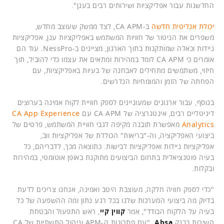
החדשנות עבור אפליקציות ושירותים רבים בענן".
יכולת אנליטית חדשה
ב-CA APM, לצד ממשק שעוצב מחדש,
משפרים את הניטור של חוויות המשתמש באפליקציות ענן, אפליקציות
ניידות וכאלה שמותקנות בתוך הארגון, מציינים ב-NessPro. עוד הם
אומרים כי CA APM לומד במהירות ומתאים את עצמו כדי להוביל, תוך
חיזוי, משתמשים מתחילים לאבחנה של בעיות באפליקציות, עם
הפחתה של הזמן והמומחיות הנדרשים.
בנוסף, עבור ארגונים שמעוניינים לספק חוויית לקוח אמינה בערוצים
דיגיטליים רבים, אינטגרציה של CA APM עם
CA App Experience
Analytics
מאפשרת תובנה מקיפה לגבי חוויית המשתמש, פרטים של
ביצועי האפליקציה, וה-"בריאות" הכוללת של אפליקציות ווב,
אפליקציות ניידות ואפליקציות לבישות. כתוצאה מכך, לדבריהם, כל
בעיה פוטנציאלית בתחום הביצועים מתוקנת באופן אוטומטי, במהירות
ובקלות.
"כדי לספק חוויה חלקה, מעוצבת היטב ואמינה, אנחנו צריכים לדעת
בדיוק מה ביצועי המערכות שלנו בכל רגע נתון ומה ההשפעה של כל
בעיה על הלקוח הבודד", אמר
קווין קיי
, ראש התפעול והבטחת
השירות בבנק
Absa
. "עם פתרונות ה-APM וניהול התשתיות של CA,