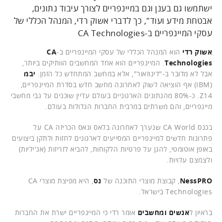
ישתמשו גם בענן וגם במיינפריים לצורך עיבוד נתונים,
אבטחת מידע ועוד", כך לדברי אשוק רדי, המנהל הכללי של
עסקי המיינפריים ב-CA Technologies
אשוק רדי
הוא המנהל הכללי של עסקי המיינפריים ב-
CA
Technologies
. המיינפריים הוא אחד המחשבים הוותיקים ביותר,
אבל לא מדובר ב-"דינוזאור", אלא במחשב המתחדש כל הזמן.
יבמ
(IBM) אף הוציאה לשוק לאחרונה מחשב חדש בסדרת המיינפריים,
Z14. כ-80% מהנתונים הארגוניים בעולם עדיין שוכנים על גבי מחשבי
מיינפריים, והם משרתים במרבית החברות הגדולות בעולם.
בכנס CA World שנערך לאחרונה בלאס וגאס הכריזה CA על
פתרונות חדשים למיינפריים המסייעים לארגונים לחזות ולתקן ביצועים
באופן אוטומטי, להגן על פרטיות הלקוחות, להביא לזריזות (אג'יליות)
ולצמצם עלויות.
NessPRO
, קבוצת מוצרי התוכנה של
נס
, היא מפיצת מוצרי CA
Technologies בישראל.
בראיון ל
אנשים ומחשבים
אומר רדי כי המיינפריים ישרת את החברות