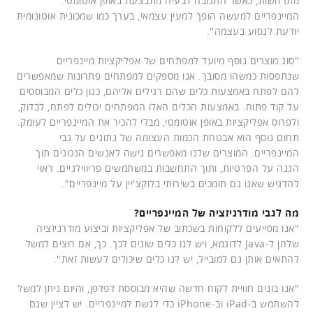
מתרחשות, כאשר התגובה לבעיה מתבצעת באופן אוטומטי.
המיינפריים למעשה הופך למעין עצמאי, בערך כמו שמכונית אוטונומית
יודעת לנסוע בעצמה".
"סוג מוצרים נוסף מיועד למפתחים של אפליקציות מיינפריים
שנתפסות כמשהו מסובך. אנו מספקים למפתחים פתרונות שמאפשרים
להם לפתח באמצעות כלים שהם רגילים אליהם, כגון כלים המבוססים
על קוד פתוח. באמצעות הכלים האלו המפתחים יכולים לפתח, לבדוק,
ולפרוס אפליקציות באופן אוטומטי, מבלי להכיר את המיינפריים לעומק.
תחום נוסף הוא אבטחת הכמות העצומה של נתונים על גבי
המיינפריים. המוצרים שלנו מאפשרים גישה לאנשים הנכונים תוך
הגנה על הפרטיות, ותוך התחשבות במשתמשים פריווילגיים. ראוי
להדגיש שאנו גם תומכים בשירותי בלוקצ'יין על מיינפריים".
מה לגבי מודרניזציה של המיינפריים?
"אנו מסייעים ללקוחות בשכתוב של אפליקציות וביצוע מודרניזציה
שלהן ל-Java לדוגמא, ויש לנו כלים שונים לכך. כך, אם רוצים למשל
להתאים אותן גם למובייל, יש לנו כלים שיכולים לעשות זאת".
"אנו בונים חוויית לקוח חדשה שהיא מבוססת דפדפן, והיום ניתן למשל
להשתמש ב-iPad וב-iPhone כדי לגשת למיינפריים. יש לציין שגם