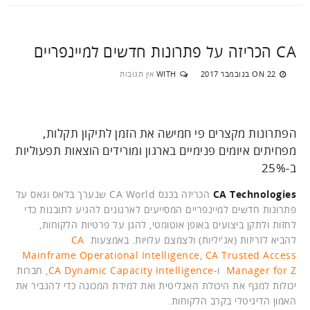
CA הכריזה על פתרונות חדשים למיינפריים
22 בנובמבר 2017
WITH
אין תגובות
ON
הפתרונות מקצרים פי חמישה את הזמן לתיקון תקלות,
מפחיתים איומים פנימיים בארגון ומורידים הוצאות תפעוליות
ב-25%
CA Technologies
הכריזה בכנס CA World שנערך בלאס וגאס על
פתרונות חדשים למיינפריים המסייעים לארגונים להגיע לתובנות כדי
לחזות ולתקן ביצועים באופן אוטומטי, להגן על פרטיות הלקוחות,
להביא לזריזות (אג'יליות) ולצמצם עלויות. באמצעות
CA
Mainframe Operational Intelligence
,
CA Trusted Access
Manager for Z
ו-
CA Dynamic Capacity Intelligence
, חברות
יכולות למנף את היכולת האנליטית ואת למידת המכונה כדי להגביר את
האמון הדיגיטלי בקרב הלקוחות.