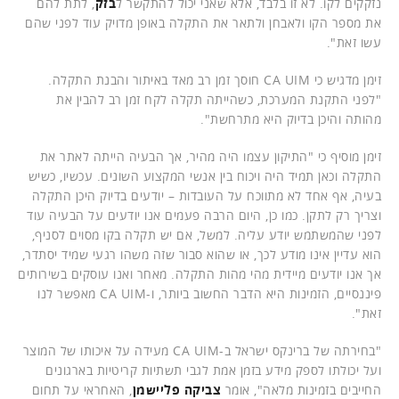
נזקקים לקו. לא זו בלבד, אלא שאני יכול להתקשר ל
בזק
, לתת להם
את מספר הקו ולאבחן ולתאר את התקלה באופן מדויק עוד לפני שהם
עשו זאת".
זימן מדגיש כי CA UIM חוסך זמן רב מאד באיתור והבנת התקלה.
"לפני התקנת המערכת, כשהייתה תקלה לקח זמן רב להבין את
מהותה והיכן בדיוק היא מתרחשת".
זימן מוסיף כי "התיקון עצמו היה מהיר, אך הבעיה הייתה לאתר את
התקלה וכאן תמיד היה ויכוח בין אנשי המקצוע השונים. עכשיו, כשיש
בעיה, אף אחד לא מתווכח על העובדות – יודעים בדיוק היכן התקלה
וצריך רק לתקן. כמו כן, היום הרבה פעמים אנו יודעים על הבעיה עוד
לפני שהמשתמש יודע עליה. למשל, אם יש תקלה בקו מסוים לסניף,
הוא עדיין אינו מודע לכך, או שהוא סבור שזה משהו רגעי שמיד יסתדר,
אך אנו יודעים מיידית מהי מהות התקלה. מאחר ואנו עוסקים בשירותים
פיננסיים, הזמינות היא הדבר החשוב ביותר, ו-CA UIM מאפשר לנו
זאת".
"בחירתה של ברינקס ישראל ב-CA UIM מעידה על איכותו של המוצר
ועל יכולתו לספק מידע בזמן אמת לגבי תשתיות קריטיות בארגונים
החייבים בזמינות מלאה", אומר
צביקה פליישמן
, האחראי על תחום