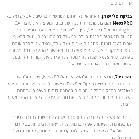
אמר יום טוב.
צביקה פליישמן
, האחראי על תחום הממשלה בחטיבת CA-ישראל ב-
NessPRO
(קבוצת מוצרי התוכנה של נס), המפיצה את מוצרי CA
Technologies בישראל, ציין כי "שיתוף הפעולה עם גופים דוגמת
הרשות הלאומית להגנת סייבר והמשרד לביטחון פנים, נועד לחשוף
אותם לטכנולוגיות ופתרונות שונים מצד אחד, ומצד שני לחבר אותם
לגופי המחקר ב-CA. שיתוף פעולה זה מאפשר להתעדכן במה שקורה
בעולם. NessPRO שמה לה למטרה להעלות את המודעות להגנת
הסייבר ואת רמת האבטחה בישראל".
זוהר פרל
, מנהל חטיבת CA-ישראל ב-NessPRO, ציין כי CA שמה
דגש מרכזי על נושא ה-DevSecOps, כאשר כל היבטי אבטחת המידע
משולבים כחלק מתהליכי הפיתוח במטרה לזהות חשיפות אבטחה
בשלבי הפיתוח ובכך להגביר את אמינות המערכת ולקצר תהליכי מעבר
לייצור.
תדהר הדגיש כי חלק גדול מהסיכונים שמזהה הרשות להגנת סייבר
הם בעולמות הפיתוח, אפילו ברמת הקוד. "אחת המטרות בביקורנו
בכנס של CA היא לבחון איזה כלים קיימים כדי למנוע פגיעויות בשלב
הפיתוח" אמר.