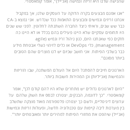
שהגישה שלנו היא זריזה וגמישה (אג'ייל)", אומר קומאסטרי.
"אנו אמנם מבצעים בקרה הדוקה על העסקים שלנו, אך במקביל
אנחנו זריזים וגמישים ומבצעים התאמות ככל שנדרש. אני נמצא ב-CA
כבר שש שנים, וראיתי כיצד החברה השתנתה לחלוטין. לפני שש שנים
היו תחומים עסקיים שלא היינו פעילים בהם בכלל או לא היינו כה
חזקים כפי שאנחנו היום, כגון ניהול זריז וגמיש (agile
management), כלי DevOps או כלים לזיהוי כשלי אבטחת מידע
כבר בשלבי הפיתוח. אני חושב שכיום יש לנו מוצרים שהם הטובים
ביותר מסוגם".
הארגונים חייבים להסתגל היום אל העולם המשתנה, שבו הזריזות
והגמישות (אג'יליות) וכן המהירות חשובות ביותר.
"היום לארגונים גדולים יש מתחרים שלא היו להם קודם לכן", אומר
קומאסטרי. "כך לדוגמה, הבנקים, יצטרכו לבסס את השוק שלהם על
ערוצים דיגיטליים, ולשם כך יצטרכו פלטפורמה מאוד מוצקה שתשלב
בין מערכות ליבה קיימות עם טכנולוגיה חדשה, ופעולות זריזות וגמישות
(אג'ייל) שיהפכו את מחזורי הפיתוח למהירים יותר ומאובטחים יותר".