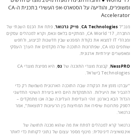
ומשופרים, והודיעה על הסטארט-אפ העשירי בתכנית ה-CA
Accelerator
מנכ"ל
CA Technologies
,
מייק גרגואר
, פתח את הכנס השנתי של
החברה, CA World ‘17, המתקיים בלאס וגאס, וקרא למנהלים עסקים
ומנהלי IT למצוא את נקודת המפגש שבין חדשנות לביצוע, ולחפש
שותפים כמו CA, שפתרונות התוכנה שלה מקדמים את הערך העסקי
ומאפשרים יצירתיות ארגונית.
NessPRO
, קבוצת מוצרי התוכנה של
נס
, היא מפיצת מוצרי CA
Technologies בישראל.
"עברנו מזמן את הנקודה שבה התוכנה הארגונית משמשת רק כדי
להגביר את היעילות. ההתמקדות היום היא ביצירת השינוי החדשני
הגדול הבא בארגון. זוהי העדיפות העליונה שבה אנו מתמקדים –
לספק פתרונות שיסירו את המחיצות בין הרעיונות לתוצאות", אמר
גרגואר.
גרגואר קרא למנהלים לפתח את מה שהוא מכנה תחושה של
אינטואיציה דיגיטלית: מינוף מספר עצום של נתוני לקוחות כדי לאתר