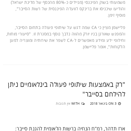
משמעותי בשוק הפיננסי (מניידים כ-80% מהכסף של מדינת ישראל)
והודיעו שיכניסו את ברינקס לוועדה הפיננסית של רשות הסייבר",
מוסיף זימן.
פליישמן מציין כי CA שמה דגש על שיתופי פעולה בתחום הסייבר,
והמפגש שאורגן בניו יורק מהווה נדבך נוסף במסגרת זו. "סיעורי מוחות,
וחילופי ידע ומידע מאפשרים ל-CA לשפר את שירותיה ומוצריה למען
הלקוחות", אומר פליישמן.
"רק באמצעות שיתופי פעולה בינלאומיים ניתן
להילחם בסייבר"
3 בינואר 2018
WITH
אין תגובות
ON
ארז תדהר, רמ"ח הנחיה ברשות הלאומית להגנת סייבר: