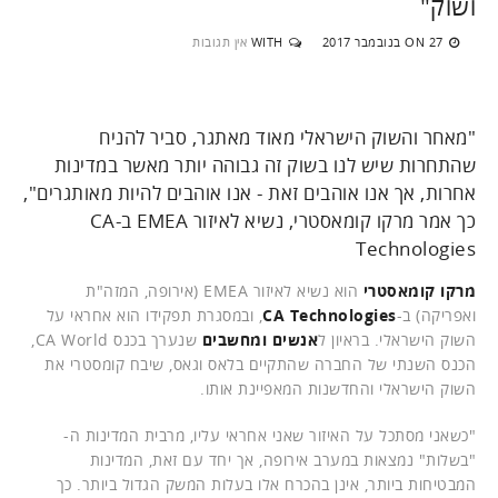
ושוק"
27 בנובמבר 2017
WITH
אין תגובות
ON
"מאחר והשוק הישראלי מאוד מאתגר, סביר להניח
שהתחרות שיש לנו בשוק זה גבוהה יותר מאשר במדינות
אחרות, אך אנו אוהבים זאת - אנו אוהבים להיות מאותגרים",
כך אמר מרקו קומאסטרי, נשיא לאיזור EMEA ב-CA
Technologies
מרקו קומאסטרי
הוא נשיא לאיזור EMEA (אירופה, המזה"ת
ואפריקה) ב-
CA Technologies
, ובמסגרת תפקידו הוא אחראי על
השוק הישראלי. בראיון ל
אנשים ומחשבים
שנערך בכנס CA World,
הכנס השנתי של החברה שהתקיים בלאס וגאס, שיבח קומסטרי את
השוק הישראלי והחדשנות המאפיינת אותו.
"כשאני מסתכל על האיזור שאני אחראי עליו, מרבית המדינות ה-
"בשלות" נמצאות במערב אירופה, אך יחד עם זאת, המדינות
המבטיחות ביותר, אינן בהכרח אלו בעלות המשק הגדול ביותר. כך