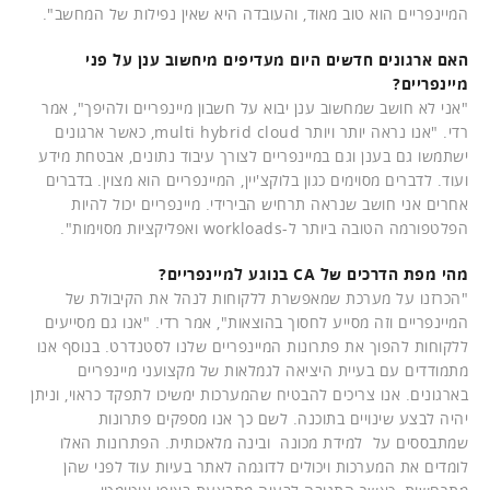
המיינפריים הוא טוב מאוד, והעובדה היא שאין נפילות של המחשב".
האם ארגונים חדשים היום מעדיפים מיחשוב ענן על פני
מיינפריים?
"אני לא חושב שמחשוב ענן יבוא על חשבון מיינפריים ולהיפך", אמר
רדי. "אנו נראה יותר ויותר multi hybrid cloud, כאשר ארגונים
ישתמשו גם בענן וגם במיינפריים לצורך עיבוד נתונים, אבטחת מידע
ועוד. לדברים מסוימים כגון בלוקצ'יין, המיינפריים הוא מצוין. בדברים
אחרים אני חושב שנראה תרחיש הבירידי. מיינפריים יכול להיות
הפלטפורמה הטובה ביותר ל-workloads ואפליקציות מסוימות".
מהי מפת הדרכים של CA בנוגע למיינפריים?
"הכרזנו על מערכת שמאפשרת ללקוחות לנהל את הקיבולת של
המיינפריים וזה מסייע לחסוך בהוצאות", אמר רדי. "אנו גם מסייעים
ללקוחות להפוך את פתרונות המיינפריים שלנו לסטנדרט. בנוסף אנו
מתמודדים עם בעיית היציאה לגמלאות של מקצועני מיינפריים
בארגונים. אנו צריכים להבטיח שהמערכות ימשיכו לתפקד כראוי, וניתן
יהיה לבצע שינויים בתוכנה. לשם כך אנו מספקים פתרונות
שמתבססים על למידת מכונה ובינה מלאכותית. הפתרונות האלו
לומדים את המערכות ויכולים לדוגמה לאתר בעיות עוד לפני שהן