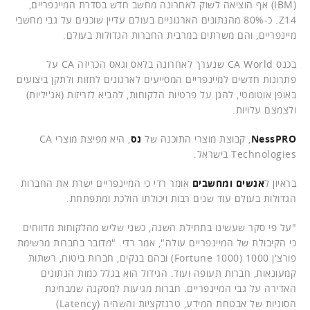
(IBM) אף הוציאה לשוק לאחרונה מחשב חדש בסדרת המיינפריים,
Z14. כ-80% מהנתונים הארגוניים בעולם עדיין שוכנים על גבי מחשבי
מיינפריים, והם משרתים במרבית החברות הגדולות בעולם.
בכנס CA World שנערך לאחרונה בלאס וגאס הכריזה CA על
פתרונות חדשים למיינפריים המסייעים לארגונים לחזות ולתקן ביצועים
באופן אוטומטי, להגן על פרטיות הלקוחות, להביא לזריזות (אג'יליות)
ולצמצם עלויות.
NessPRO
, קבוצת מוצרי התוכנה של
נס
, היא מפיצת מוצרי CA
Technologies בישראל.
בראיון ל
אנשים ומחשבים
אומר רדי כי המיינפריים ישרת את החברות
הגדולות בעולם עוד שנים רבות ויכולתו הולכת ומתפתחת.
"על פי סקר שעשינו בתחילת השנה, כשני שליש מהלקוחות מדווחים
כי הקיבולת של המיינפריים עולה", אמר רדי. "מדובר בחברות מרשימת
פורצ'ן 1000 (Fortune 1000) ובהם בנקים, חברות ביטוח, רשתות
קמעונאות, חברות תעופה ועוד. הגידול הוא בגלל כמות הנתונים
האדירה על גבי המיינפריים. חברות מגיעות למסקנה שמבחינת
הסוגיות של אבטחת המידע, טרנזקציות והשהיה (Latency)