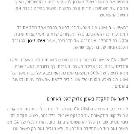
מפחית את המאמץ שעל הארגון להשקיע בניטור התשתיות, מאיץ
פריסה של תשתיות ויחידות קצה חדשות ומשפר במידה ניכרת את
חוויית המשתמש.
"השימוש ב-CA UIM מאפשר לנו לראות במבט אחד כולל את כל
המערכות וכל ההתקנים, כולל תקשורת, שרתים, אפליקציות שונות
ותקשורת להתקני אינטרנט של הדברים", אומר
איתי זימן
, סמנכ"ל
הטכנולוגיות של ברינקס ישראל.
"CA UIM איפשר לנו לערוך תרשימים של שרתים לפי נושאים, מיקום
ומדדים שונים, כגון צריכת משאבי מערכת. כך לדוגמה, כאשר שרת
מגיע לניצול של 80% ממשאבי מערכת הוא נצבע על גבי המסך של
CA UIM בצבע מסוים ומיד אנו יכולים לדעת שהשרת עמוס ולפעול
בהתאם".
לתאר את התקלה באופן מדויק לפני האחרים
לדברי זימן, השימוש ב-CA UIM מאפשר לדעת בכל רגע נתון מה קורה
עם כל קווי התקשורת של ברינקס ישראל. "לדוגמה, כשיש תקלה בקו
גיבוי מסוים שבדרך כלל לא משתמשים בו. כיום, הודות לכלי של CA אנו
רואים זאת מיד כשהתקלה מתרחשת, ולא מגלים זאת רק כאשר אנו