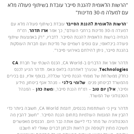
"הרשות הלאומית להגנת סייבר עובדת בשיתוף פעולה מלא
עם למעלה מ-30 מדינות"
"
הרשות הלאומית להגנת הסייבר
עובדת בשיתוף פעולה מלא עם
למעלה מ-30 מדינות ברחבי העולם", כך אמר
ארז תדהר
, רמ"ח
הנחיה ברשות הלאומית להגנת הסייבר. לדבריו, "רק באמצעות שיתוף
פעולה בינלאומי, עם גופים רשמיים של מדינות ועם חברות העוסקות
בהגנת סייבר, ניתן להילחם באירועי סייבר".
תדהר אמר את הדברים ב-CA World, הכנס השנתי של חברת
CA
Technologies
, שנערך לאחרונה בלאס וגאס. תדהר הגיע לכנס
כחלק ממשלחת של מומחי הגנת סייבר שכללה, בנוסף אליו, גם בכירים
מהמשרד לביטחון פנים:
שלומי בילגי
– מנהל אגף ביטחון, מידע
וסייבר,
אילן יום טוב
– רמ"ח הגנת סייבר, ו
משה כהן
– המנהל
הטכנולוגי של המשרד.
תדהר ציין כי השתתפות בכנסים, דוגמת CA World, חשובה ביותר כדי
להבין את המגמות העולמיות בתחום הגנת הסייבר. "חשוב להבין מה
הטכנולוגיה של מחר כדי ליישם אותה כבר היום. הכנסים מאפשרים
חשיבה מחוץ לקופסה וכן לראות ולבחון דברים שאולי לא חשבנו