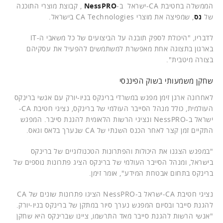
הממשלה בחטיבת CA-ישראל ב-
NessPRO
, קבוצת מוצרי התוכנה
של
נס
, שמפיצה את מוצרי CA Technologies בישראל.
לדבריו, "היכולת לספק תובנה על הביצועים של כל משאבי ה-IT
בארגון בתצוגה אחת מאפשרת למשתמשים להפעיל את עסקיהם
בצורה מיטבית".
שחקן משמעותי בשוק הפיננסי
לאחרונה ארגן זימן מפגש במשרדי ברינקס בניו-יורק עם אנשי ברינקס
העולמית, כולל מנהל הסייבר העולמי של ברינקס, נציגי חטיבת CA-
ישראל ב-NessPRO ונציגי הרשות הלאומית להגנת סייבר. המפגש
התקיים זמן קצר לאחר הכנס השנתי של CA שנערך בלאס וגאס.
"במפגש הצגנו את היכולות והפתרונות הטכנולוגיים של ברינקס
בישראל, ומנהל הסייבר העולמי של ברינקס הציג פתרונות נוספים של
ברינקס בתחום אבטחת המידע", אומר זימן.
נציגי חטיבת CA-ישראל ב-NessPRO הציגו פתרונות שונים של CA
להגנת סייבר ובסיום המפגש נערך סיור במתקן של ברינקס בניו-יורק.
"אנשי הרשות להגנת סייבר מאד התרשמו, ציינו שברינקס היא שחקן