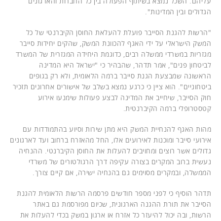
עליהם. השכל נמצא בשיתוף הפעולה בין כל החברות והארגונים
הגדולים ובין המדינות".
"הרשות להגנת הסייבר פועלת להעלאת החוסן הקיברנטי של כל
המשק הישראלי על ידי האגף להכוונת המשק, שהקים יחידות סייבר
מגזריות במשרדי ממשלה רבים, כדוגמת היחידה המגזרית של המשרד
לביטחון פנים", אמר תדהר, שהבהיר כי "ישראל היא המדינה
הראשונה שמבצעת הגנת סייבר ברמה הלאומית, ולא רק בגופים
ביטחוניים". הוא ציין כי כרגע נמצא בשלב של אישורים אחרונים תזכיר
חוק הסייבר, שיחייב את המדינה לבצע פעולות שימנעו אירוע
קטסטרופלי ברמה הקיברנטית.
מהות האגף להנחיית המשק היא מתן שירות וסיוע בהתמודדות עם
אירועי סייבר ומוכנות לאירועים אלו, החל מהאזרח ברחוב ועד לארגונים
גדולים אשר רוצים ומחויבים להעלות את החוסן הקיברנטי. ההנחיה
נעשית ברוב המקרים בצורה עקיפה דרך הרגולטורים של משרדי
הממשלה, ובמקרים מסוימים גם בהנחיה ישירה, אם קיים צורך.
תדהר הוסיף כי לפני מספר חודשים פרסמה הרשות הלאומית להגנת
הסייבר את תורת ההגנה הארגונית, שכיום מפורסמת גם באתר
הרשות, ובה יכול להיעזר כל אזרח או ארגון במשק בכדי להעלות את