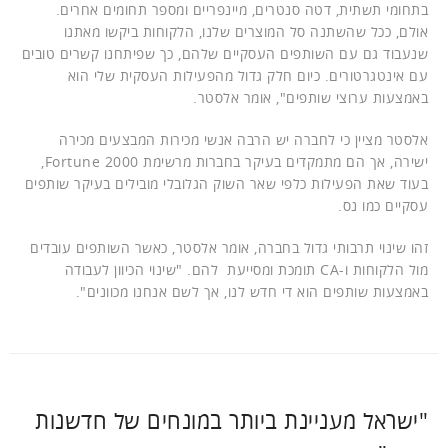
בתחומי תשתית, דטה סנטרים, מיינפריים ומספר תחומים אחרים.
אולם, ככל שהשתנה סל המוצרים שלנו, הלקוחות ביקשו מאתנו
שנעבוד גם עם השותפים העסקיים שלהם, כך שפיתחנו קשרים טובים
עם אינטגרטורים. כיום חלק גדול מהפעילות העסקית שלי הוא
באמצעות ערוצי שותפים", אומר אלסטר.
אלסטר מציין כי לחברה יש הרבה אנשי מכירות המבצעים מכירה
ישירה, אך הם מתמקדים בעיקר בחברות מרשימת Fortune 2000,
בעוד שאת הפעילות כלפי שאר השוק הגלובלי מובילים בעיקר שותפים
עסקיים כמו נס.
זהו שינוי תרבותי גדול בחברה, אומר אלסטר, כאשר השותפים עובדים
מול הלקוחות ו-CA תומכת ומסייעת להם. "שינוי הכיוון לעבודה
באמצעות שותפים הוא די חדש לנו, אך לשם אנחנו מכוונים".
"ישראל מעניינת ביותר במונחים של חדשנות