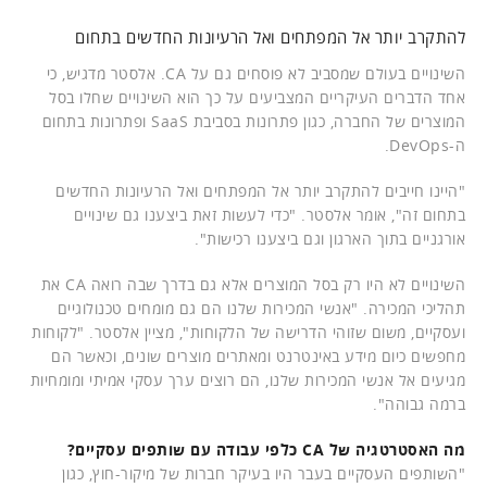
להתקרב יותר אל המפתחים ואל הרעיונות החדשים בתחום
השינויים בעולם שמסביב לא פוסחים גם על CA. אלסטר מדגיש, כי
אחד הדברים העיקריים המצביעים על כך הוא השינויים שחלו בסל
המוצרים של החברה, כגון פתרונות בסביבת SaaS ופתרונות בתחום
ה-DevOps.
"היינו חייבים להתקרב יותר אל המפתחים ואל הרעיונות החדשים
בתחום זה", אומר אלסטר. "כדי לעשות זאת ביצענו גם שינויים
אורגניים בתוך הארגון וגם ביצענו רכישות".
השינויים לא היו רק בסל המוצרים אלא גם בדרך שבה רואה CA את
תהליכי המכירה. "אנשי המכירות שלנו הם גם מומחים טכנולוגיים
ועסקיים, משום שזוהי הדרישה של הלקוחות", מציין אלסטר. "לקוחות
מחפשים כיום מידע באינטרנט ומאתרים מוצרים שונים, וכאשר הם
מגיעים אל אנשי המכירות שלנו, הם רוצים ערך עסקי אמיתי ומומחיות
ברמה גבוהה".
מה האסטרטגיה של CA כלפי עבודה עם שותפים עסקיים?
"השותפים העסקיים בעבר היו בעיקר חברות של מיקור-חוץ, כגון