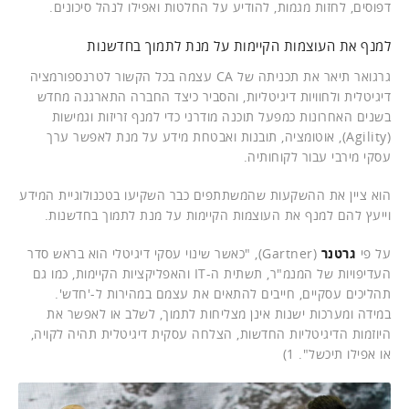
דפוסים, לחזות מגמות, להודיע על החלטות ואפילו לנהל סיכונים.
למנף את העוצמות הקיימות על מנת לתמוך בחדשנות
גרגואר תיאר את תכניתה של CA עצמה בכל הקשור לטרנספורמציה
דיגיטלית ולחוויות דיגיטליות, והסביר כיצד החברה התארגנה מחדש
בשנים האחרונות כמפעל תוכנה מודרני כדי למנף זריזות וגמישות
(Agility), אוטומציה, תובנות ואבטחת מידע על מנת לאפשר ערך
עסקי מירבי עבור לקוחותיה.
הוא ציין את ההשקעות שהמשתתפים כבר השקיעו בטכנולוגיית המידע
וייעץ להם למנף את העוצמות הקיימות על מנת לתמוך בחדשנות.
על פי
גרטנר
(Gartner), "כאשר שינוי עסקי דיגיטלי הוא בראש סדר
העדיפויות של המנמ"ר, תשתית ה-IT והאפליקציות הקיימות, כמו גם
תהליכים עסקיים, חייבים להתאים את עצמם במהירות ל-'חדש'.
במידה ומערכות ישנות אינן מצליחות לתמוך, לשלב או לאפשר את
היוזמות הדיגיטליות החדשות, הצלחה עסקית דיגיטלית תהיה לקויה,
או אפילו תיכשל". 1)