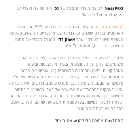
NessPRO
, קבוצת מוצרי התוכנה של
נס
, היא מפיצת מוצרי CA
Technologies בישראל.
"
האמון דיגיטלי
הוא קריטי בהתחשב בעובדה ש-80% מהנתונים
הארגוניים בעולם שוכנים על גבי מחשבי מיינפריים הנושאים ב-68%
מעומסי הייצור בעולם", אמר
אשוק רדי
, המנהל הכללי של תחום
המיינפריים ב-CA Technologies.
לדבריו, "האמון הדיגיטלי הוא חיוני כדי לאפשר לארגונים לאמת
משתמשים, להגן על הנתונים ולהבטיח את שלמות וביצועי
האפליקציות. באמצעות בינה מלאכותית (AI) ואוטומציה חכמה
המבוססת על למידת מכונה, פתרונות המיינפריים החדשים של CA
מאפשרים תובנות משופרות לגבי מערכי נתונים נרחבים יותר. דבר זה
יסייע לעסקים להתמודד עם פרישתם של בעלי המיומנויות בתחום
המיינפריים, באמצעות אוטומציה חכמה, תוך הגברת אבטחת המידע,
יכולת הרחבה, וגמישות בפלטפורמות הנוכחיות שלהם, כולל IBM Z,
בסביבה מאובטחת ומהימנה".
התחדשות מהירה כדי להניע את העסק