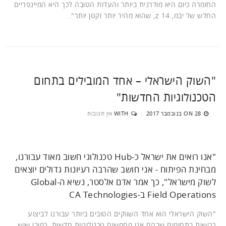
החומרה כיום היא מודרנית ביותר והעדות הטובה לכך היא המיינפריים
החדש של יבמ, z 14, שהוא מהיר יותר וקטן יותר".
"השוק הישראלי – אחד המובילים בתחום
הטכנולוגיות החדשות"
28 בנובמבר 2017
WITH
אין תגובות
ON
"אנו רואים את ישראל כ-Hub טכנולוגי חשוב מאוד עבורנו,
מבחינת הפיתוח - אני חושב שהרבה רעיונות גדולים יוצאים
לשוק מישראל", כך אמר אדם אלסטר, נשיא ה-Global
Field Operations ב-CA Technologies
"השוק הישראלי הוא אחד השווקים הטובים ביותר עבורנו לביצוע
רכישות בתחומים שבהם אנו מחפשים טכנולוגיות חדשות. כמובן שיש