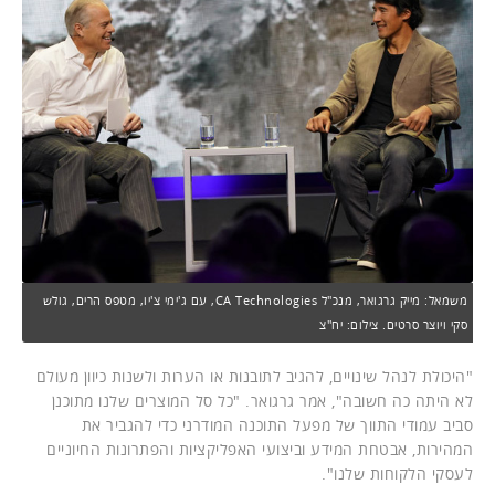
משמאל: מייק גרגואר, מנכ"ל CA Technologies, עם ג'ימי צ'יו, מטפס הרים, גולש
סקי ויוצר סרטים. צילום: יח"צ
"היכולת לנהל שינויים, להגיב לתובנות או הערות ולשנות כיוון מעולם
לא היתה כה חשובה", אמר גרגואר. "כל סל המוצרים שלנו מתוכנן
סביב עמודי התווך של מפעל התוכנה המודרני כדי להגביר את
המהירות, אבטחת המידע וביצועי האפליקציות והפתרונות החיוניים
לעסקי הלקוחות שלנו".