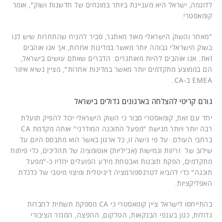
לדוגמה, ישראל היא מעניינת ביותר במונחים של חדשנות ושוק", אומר
קומאסטרי.
"מאחר והשוק הישראלי מאוד מאתגר, סביר להניח שהתחרות שיש לנו
בשוק הישראלי גבוהה יותר מאשר במדינות אחרות, אך אנו אוהבים
זאת. אנו אוהבים להיות מאותגרים. הדברים שאתם עושים בישראל,
הם בממוצע מתקדמים יותר מאשר במדינות אחרות", מציין נשיא איזור
EMEA ב-CA.
גורם קריטי להצלחה בארגונים גדולים בישראל
יחד עם זאת, קומאסטרי סבור כי השוק הישראלי יכול להפיק תועלת
רבה יותר ויותר מגישת "מפעל התוכנה המודרני" אותה מקדמת CA
ברחבי העולם. על פי גישה זו, כל ארגון באשר הוא מתבסס היום על
שילוב של זריזות וגמישות (אג'יליות) אוטומציה של תהליכים, כלי פיתוח
מתקדמים, הפקת תובנות ואבטחת מידע הפועלים יחדיו כ-"מפעל
תוכנה" כדי להביא לטרנספורמציה דיגיטלית ומיצוי מיטבי של כלכלת
האפליקציות.
בהתייחסו לישראל ציין קומאסטרי כי CA מספקת תשתית לחברות
גדולות, כגון בענפי הבנקאות, הטלקום, ההפצה, המגזר הציבורי