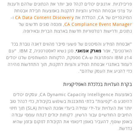
פריבילגיות. ארגונים יכולים לנהל טוב יותר את הנתונים שלהם ולענות
על צרכי אבטחת המידע והציות לתקנות באמצעות חבילת אבטחת
המיינפריים של CA, הכוללת את
CA Data Content Discovery
ו-
CA Compliance Event Manager
, ומכסה סוגים חדשים של
נתונים, ודרישות רגולטוריות חדשות בארצות הברית ובאירופה.
"אבטחת המידע והסיכונים של פשעי סייבר מהווים דאגה גוברת בכל
הארגונים", אמר
מארק אנזאני
, סגן נשיא לאסטרטגיה, IBM Z. "עם
IBM z14 והפתרונות ש-CA מספקת, הלקוחות המשותפים שלנו יכולים
לעמוד באתגרי אבטחת המידע והציות לתקנות, תוך התחדשות מהירה
כדי להניע את העסק שלהם".
בקרת העלויות בכלכלת האפליקציות
באמצעות CA Dynamic Capacity Intelligence, עסקים יכולים
להימנע מ-"קפיצות" בלתי מתוכננות בשימוש בקיבולת, כדי לנהל טוב
יותר את העלויות על-ידי עמידה ביעדי אמנת השירות (SLA) תוך חיזוי
החיובים החודשיים עבור הרשיון. לקוחות יכולים לנתח עומסי עבודה
באופן שוטף, להעביר באופן דינאמי את הקיבולת למקום ובזמן שהיא
נדרשת.