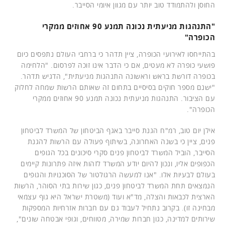
החוסן ולהתמודד טוב יותר עם מגוון איומי הסייבר.
"התנהגות מניעתית נכונה תמנע 90 אחוזים ממקרי
הכופרה"
בהתייחסו לאירועי הכופרה, ציין תדהר כי ברחבי העולם נתפסים כיום
פושעי כופרה לא מעטים, אם כי הדבר אינו זוכה לפרסום. "הלחימה
בכופרה דורשת בראש וראשונה התנהגות מניעתית", הדגיש תדהר.
"ישנם מספר חוקים בסיסיים בתחום זה שאותם הרשות שמחה לחלוק
עם הציבור. התנהגות מניעתית נכונה תמנע 90 אחוזים ממקרי
הכופרה".
אילן יום טוב, רמ"ח הגנת סייבר באגף הביטחון של המשרד לביטחון
פנים, ציין כי בשנה האחרונה, בשיתוף פעולה עם הרשות להגנת
הסייבר, הוביל המשרד לביטחון פנים סקרי סיכונים בכל הגופים
הכפופים אליו, ונכון להיום יודע המשרד לזהות איזה פתרונות קיימים
בעולם לבעיות אלו. "אנו למעשה הרגולטור של הסוכנויות והגופים
הנמצאים תחת המשרד לביטחון פנים, כגון שירות בתי הסוהר, הרשות
הארצית לכבאות והצלה, מד"א ועוד (משטרת ישראל היא גוף עצמאי
מבחינה זו). בקרוב נתחיל לעבוד גם עם חברות אזרחיות המספקות
שירותים למדינה, כגון חברות שמירה, מטווחים, וגופי אבטחה שונים",