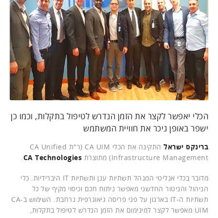
הכלי יאפשר לקצר את הזמן הנדרש לטיפול בתקלות, וכמו כן
ישפר באופן ניכר את חוויית המשתמש
ברינקס ישראל
התקינה את הכלי CA UIM (ר"ת CA Unified
Infrastructure Management) מתוצרת
CA Technologies
.
מדובר בכלי אנליטי המנהל תשתיות ענן ותשתיות IT היברידיות. כלי
הניהול והניטור החדשני מאפשר ניתוח חכם וכיסוי מקיף של כל
תשתיות ה-IT בארגון על פני פריסה גיאוגרפית נרחבת. השימוש ב-CA
UIM מאפשר לקצר למינימום את הזמן הנדרש לטיפול בתקלות,