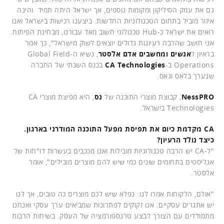
גם את עמק הסיליקון ומקומות נוספים, אך ישראל היתה תמיד והינה
איזור מוביל בתחום הטכנולוגיות החדשות. ביצענו רכישות בישראל ואנו
רואים את ישראל כ-Hub טכנולוגי חשוב מאד עבורנו, מבחינת הפיתוח.
אני חושב שהרבה רעיונות גדולים יוצאים לשוק מישראל", כך אמר
בראיון ל
אנשים ומחשבים
אדם אלסטר
, נשיא ה-Global Field
Operations ב-
CA Technologies
בכנס השנתי של החברה
שנערך בלאס וגאס.
NessPRO
, קבוצת מוצרי התוכנה של
נס
, היא מפיצת מוצרי CA
Technologies בישראל.
CA מקדמת כיום את תפיסת מפעל התוכנה המודרני בארגון.
כיצד נולד הרעיון?
"ל-CA יש הרבה טכנולוגיות מובילות ואנו מככבים בעשרות דו"חות של
אנליסטים בתחומים שונים כמי שיש להם מוצרים מובילים", אומר
אלסטר.
"אולם, הלקוחות אמרו לנו: נפלא שיש לכם מוצרים כה טובים, אך לנו
יש אתגרים עסקיים. אנו זקוקים לפתרונות שמביאים ערך עסקי ואנחנו
מתמודדים עם הצורך לבצע טרנספורמציה של העסק. בשיחות הרבות