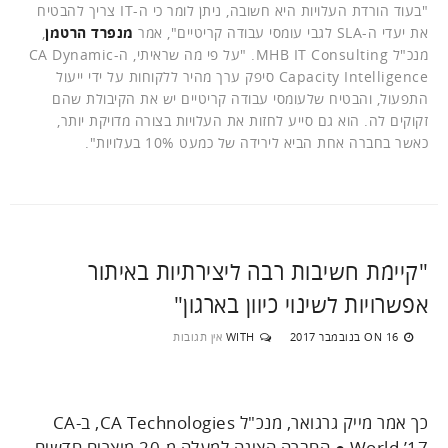
"בעוד הורדת העלויות היא חשובה, ניתן לומר כי ה-IT צריך להבטיח
את יעדי ה-SLA לגבי עומסי עבודה קריטיים", אמר
מנפרד הרטמן
,
מנכ"ל MHB IT Consulting. "על פי מה שראיתי, ה-CA Dynamic
Capacity Intelligence סיפק ערך מהיר ללקוחות על ידי ייעול
התפעול, והבטיח שלעומסי עבודה קריטיים יש את הקיבולת שהם
זקוקים לה. הוא גם סייע לחזות את העלויות בצורה מדויקת יותר,
כאשר בחברה אחת הביא לירידה של כמעט 10% בעלויות".
"קיימת חשיבות רבה ליצירתיות באיתור
אפשרויות לשינוי כיוון בארגון"
16 בנובמבר 2017
WITH
אין תגובות
ON
כך אמר מייק גרגואר, מנכ"ל CA Technologies, ב-CA
World ’17 ● החברה הציגה למעלה מ-20 מוצרים חדשים