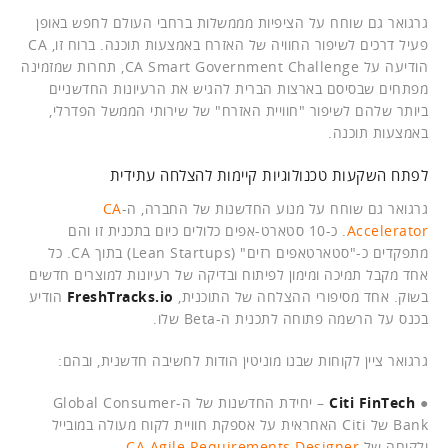
גרגואר גם שוחח על הציפיות מממשלות ברחבי העולם לחפש באופן
פעיל דרכים לשיפור החוויה של האזרח באמצעות תוכנה. ברוח זו, CA
הודיעה על CA Smart Government Challenge, תחרות שמזמינה
מפתחים שבסיסם בארצות הברית להגיש את הרעיונות החדשניים
ביותר שלהם לשיפור "חוויית האזרח" של שירותי הממשל הפדרלי,
באמצעות תוכנה.
לפתח השקעות טכנולוגיות קיימות להצלחה עתידית
גרגואר גם שוחח על מנוע החדשנות של החברה, ה-
CA
Accelerator
. כ-10 סטארט-אפים כלולים כיום בתכנית זו והם
מתפקדים כ-"סטארטאפים רזים" (Lean Startups) בתוך CA. כל
אחד מקבל תמיכה ומימון לפיתוח ובדיקה של רעיונות למוצרים חדשים
בשוק. אחד מסיפורי ההצלחה של התוכנית,
FreshTracks.io
הודיע
בכנס על הרשמה פתוחה לתכנית ה-Beta שלו.
גרגואר ציין לקוחות שבנו מוניטין הודות לחשיבה חדשנית, ובהם:
●
Citi FinTech
– יחידת החדשנות של ה-Global Consumer
Bank של Citi האחראית על אספקת חוויית לקוח מעולה במובייל
ולקוחה של
CA Agile Requirements Designer