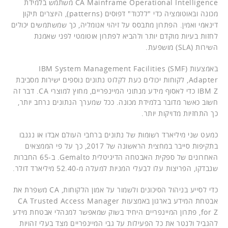
CA Mainframe Operational Intelligence משתמש בלמידת
מכונה ובאוטומציה כדי "ללכוד" דפוסים (patterns), היוצרים תיקון
דינאמי ואמין. הפתרון מתבסס על זיהוי אנומליה, כך שמשתמשים יכולים
לחזות בעיות מוקדם יותר ולהביא לפתרון אוטומטי לפני שאמנת
השירות (SLA) מושפעת.
באמצעות IBM System Management Facilities (SMF)
Adapter, לקוחות יכולים כעת לקלוט נתונים נוספים ישירות מסביבת
IBM Z כדי לאסוף מידע מנתוני המיינפריים, מחוץ למוצרי CA. דבר זה
חשוב כאשר מדובר בלמידת מכונה. ככל שמערך הנתונים נרחב יותר,
כך התחזיות מדויקות יותר.
כמעט שני מיליארד רשומות של נתונים ברחבי העולם אבדו או נגנבו
בתקיפות סייבר במחצית הראשונה של 2017, כך על פי הממצאים
האחרונים של ספקית האבטחה הדיגיטלית Gemalto. ב-65 החברות
שנבדקו, הפריצות עלו לבעלי המניות למעלה מ-52.40 מיליארד דולר.
כדי לסייע בניהול הסיכונים ולשמור על אמון הלקוחות, CA משפרת את
אבטחת המידע בארגון באמצעות CA Trusted Access Manager
for Z, פתרון המיינפריים היחיד בשוק שמאפשר למנהלי אבטחת מידע
להגביל ולנטר את כל הפעילות על גבי המיינפריים מצד בעלי זהויות