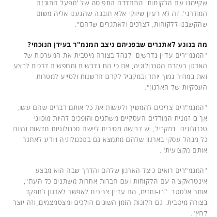
שקיימנו עם הלקוחות התחדדה התפיסה של 'מפעל התוכנה
המודרני'. זה לא רעיון שיווקי אלא תובנה שהגענו אליה משום
שהקשבנו ללקוחות, לצרכים ולאתגרים שלהם".
מה בנוגע לאתגרים שבפניהם ניצב המנמ"ר בעידן הנוכחי?
"המנמ"רים עדיין נדרשים לנהל בצורה מיטבית את המערכות של
הארגון בעזרת הטכנולוגיה, אם כי הם נדרשים ומחפשים דרכים לבצע
זאת במחיר נמוך יותר ובמקביל לקדם חדשנות ולסייע למטרות
העסקיות של הארגון".
"המנמ"רים צריכים להמשיך ולעשות את כל אותם דברים שהם עשו,
אך בו זמנית המודלים העסקיים משתנים והופכים להיות מוכווני
טכנולוגיה. במקביל, יש דרישה מסיבית ליישם טכנולוגיות חדשות והיום
כל מנהל עסקי בארגון שלהם מתמצא גם בטכנולוגיה ויודע לאתגר
אותם מקצועית".
"המנמ"רים רואים כיצד הארגון שלהם והדרך שבה הוא מבצע
אינטראקציה עם הלקוחות ועם חברות אחרות משתנים כל העת",
אומר אלסטר. "בו-זמנית, הם עדיין צריכים לאפשר לארגון לתפקד
בצורה מיטבית. גם חלונות הזמן השונים הולכים ומצטמצמים, וזה יוצר
לחץ".