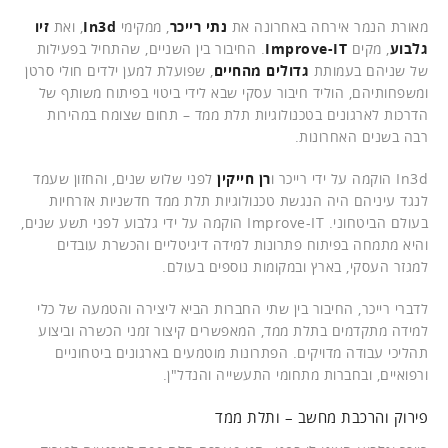
מאורת הנמר אירחה באחרונה את
נתי רייכר
, ממקימי
In3d
, ואת
זיו
גלבוע
, מקים
Improve-IT
. החיבור בין השניים, שהתחיל בפעילות
של שניהם בעמותת
גדולים מהחיים
, שפועלת למען ילדים חולי סרטן
ומשפחותיהם, הוליד חיבור עסקי שבא לידי ביטוי בפיתוח משותף של
הדרכות לארגונים בטכנולוגיות תלת ממד – תחום שצומח במהירות
רבה בשנים האחרונות.
In3d הוקמה על ידי רייכר ו
רן חייקין
לפני שלוש שנים, והחזון שעמד
לנגד עיניהם היה הנגשת טכנולוגיות תלת ממד חדשניות אזרחיות
בעולם הביטחוני. Improve-IT הוקמה על ידי גלבוע לפני תשע שנים,
והיא מתמחה בפיתוח פתרונות למידה דיגיטליים והכשרת עובדים
למגזר העסקי, בארץ ובמקומות נוספים בעולם.
לדברי רייכר, החיבור בין שתי החברות הביא ליצירה והטמעה של כלי
למידה מתקדמים בתלת ממד, המאפשרים קיצור זמני הכשרה וביצוע
תהליכי עבודה מדויקים. הפתרונות מוטמעים בארגונים ביטחוניים
ורפואיים, ובחברות מתחומי התעשייה והנדל"ן.
פירוק והרכבת מחשב – ותלת ממד