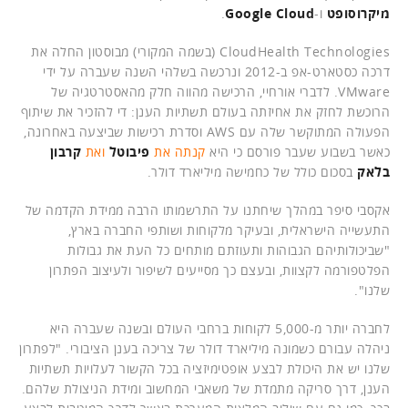
מיקרוסופט
ו-
Google Cloud
.
CloudHealth Technologies (בשמה המקורי) מבוסטון החלה את
דרכה כסטארט-אפ ב-2012 ונרכשה בשלהי השנה שעברה על ידי
VMware. לדברי אורחיי, הרכישה מהווה חלק מהאסטרטגיה של
הרוכשת לחזק את אחיזתה בעולם תשתיות הענן: די להזכיר את שיתוף
הפעולה המתוקשר שלה עם AWS וסדרת רכישות שביצעה באחרונה,
כאשר בשבוע שעבר פורסם כי היא
קנתה את
פיבוטל
ואת
קרבון
בלאק
בסכום כולל של כחמישה מיליארד דולר.
אקסבי סיפר במהלך שיחתנו על התרשמותו הרבה ממידת הקדמה של
התעשייה הישראלית, ובעיקר מלקוחות ושותפי החברה בארץ,
"שביכולותיהם הגבוהות ותעוזתם מותחים כל העת את גבולות
הפלטפורמה לקצוות, ובעצם כך מסייעים לשיפור ולעיצוב הפתרון
שלנו".
לחברה יותר מ-5,000 לקוחות ברחבי העולם ובשנה שעברה היא
ניהלה עבורם כשמונה מיליארד דולר של צריכה בענן הציבורי. "לפתרון
שלנו יש את היכולת לבצע אופטימיזציה בכל הקשור לעלויות תשתיות
הענן, דרך סריקה מתמדת של משאבי המחשוב ומידת הניצולת שלהם.