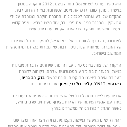
הוא סיפר עוד כי "Bosonet נוסדה בשנת 2012 והוקמה במכוון
באשדוד, מתוך כוונה לרכז את מיטב הכשרונות באזור הדרום לבית
מתקדם של ידע ואהבה לטכנולוגיה. החברה הוקמה ומנוהלת על ידי
טרושקין – מתכנת בכיר, עם ניסיון רב, עוד מימיו בצבא – ויניב קדוש –
מעצב ממשקים ומפיק מוצרי אינטראקטיב עם ניסיון עשיר.
לאחרונה, הצטרף לצוות הניהול יוסי הראל, לתפקיד מנהל המכירות
של החברה, ומאחוריו שנות ניסיון רבות של מכירות בכל תחומי ותעשיות
המחשוב בישראל.
הרקורד של צוות בוזונט כולל עבודה ומתן שירותים לחברות מובילות
במשק, הנעזרות בה כזרוע הטכנולוגית שלהם. לקוחות לדוגמה
בעבורם ואיתם ביצענו פרויקטים, הינם למשל:
בזק
,
רב בריח
,
דיזנהויז
,
YNET
,
קליר
,
גולברי
,
ויקון
ועוד רבים וטובים.
אנו יודעים ליצור תמהיל נכון של אנשי פיתוח – לעתים אנו עובדים
ביחד עם אנשי הפיתוח של הלקוח בצירוף מפתחים שלנו בחו"ל,
כאשר התהליך כולו מנוהל ממשרדינו בארץ.
"המודל שלנו מאפשר גמישות מקצועית גדולה מצד אחד ומצד שני
שומר את ליבת הפיתוח וקוד המערכות אצל הלקוח ופוטר אותו מתלות