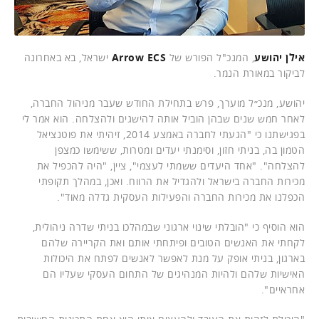
אילן יהושע
, המנכ"ל הפורש של
Arrow ECS
ישראל, בא באחרונה
לביקור במאורת הנמר.
יהושע, מנכ״ל מוערך, פרש בתחילת החודש שעבר מניהול החברה,
לאחר חמש שנים שבהן הוביל אותה להישגים ולהצלחה. הוא אמר לי
בפגישתנו כי "הגעתי לחברה באמצע 2014, זיהיתי ‏את פוטנציאל
הטמון בה, בניתי חזון, וסימנתי יעדים ומטרות, ‏ששימשו כמצפן
להצלחה". "אחד היעדים ששמתי לעצמי", ציין, "היה להכפיל את
מכירות החברה בישראל ולהגדיל את הרווח. ואכן, במהלך תקופתי
הכפלנו את מכירות החברה והפעילות העסקית גדלה מאוד".
הוא הוסיף כי "הובלתי שינוי ארגוני שבמהלכו בניתי שדרה ניהולית,
לקחתי את האנשים הטובים ופיתחתי אותם ואת הקריירה שלהם
בארגון, בניתי אופק על מנת לאפשר לאנשים לפתח את היכולות
האישיות שלהם ולהיות המנהיגים של התחום העסקי שעליו הם
אחראיים".