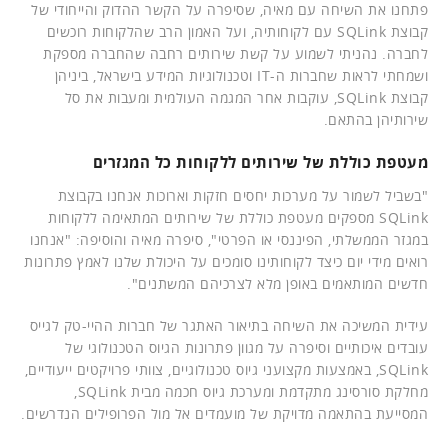
פתחנו את השיחה עם מאיה, שסיפרה על הקשר ההדוק והייחודי של
קבוצת SQLink עם לקוחותיה, ועל האמון הרב שהלקוחות רוכשים
לחברה. נהניתי לשמוע על קשת שירותים רחבה שהחברה מספקת
ושמחתי לראות שחברות ה-IT וטכנולוגיות המידע בישראל, ביניהן
קבוצת SQLink, עוקבות אחר המגמה העולמית ומעבות את סל
שירותיהן בהתאם.
מעטפת כוללת של שירותים ללקוחות כל המגזרים
"בשביל לשמור על מערכות יחסים חזקות וארוכות אנחנו בקבוצת
SQLink מספקים מעטפת כוללת של שירותים המתאימה ללקוחות
במגזר הממשלתי, הפיננסי או הפרטי", סיפרה מאיה והוסיפה: "אנחנו
רואים מידי יום כיצד לקוחותינו סומכים על היכולת שלנו לאמץ פתרונות
חדשים המותאמים באופן מלא לצרכיהם המשתנים".
עידית המשיכה את השיחה בתיאור האתגר של חברות ההיי-טק לגייס
עובדים איכותיים וסיפרה על מגוון פתרונות הגיוס הטכנולוגי של
SQLink, באמצעות מקצועני גיוס טכנולוגיים, צוותי פרויקטים ייעודיים,
מחלקת סורסינג מתקדמת ומערכת גיוס חכמה מבית SQLink,
המסייעת בהתאמה מדויקת של מועמדים אל מול הפרופילים הנדרשים.