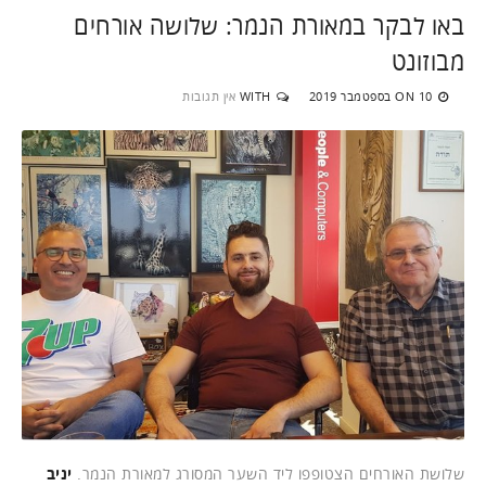
באו לבקר במאורת הנמר: שלושה אורחים
מבוזונט
10 בספטמבר 2019
WITH
אין תגובות
ON
שלושת האורחים הצטופפו ליד השער המסורג למאורת הנמר.
יניב