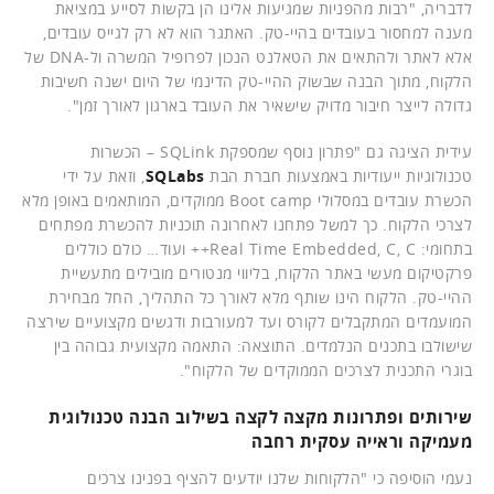
לדבריה, "רבות מהפניות שמגיעות אלינו הן בקשות לסייע במציאת
מענה למחסור בעובדים בהיי-טק. האתגר הוא לא רק לגייס עובדים,
אלא לאתר ולהתאים את הטאלנט הנכון לפרופיל המשרה ול-DNA של
הלקוח, מתוך הבנה שבשוק ההיי-טק הדינמי של היום ישנה חשיבות
גדולה לייצר חיבור מדויק שישאיר את העובד בארגון לאורך זמן".
עידית הציגה גם "פתרון נוסף שמספקת SQLink – הכשרות
טכנולוגיות ייעודיות באמצעות חברת הבת
SQLabs
, וזאת על ידי
הכשרת עובדים במסלולי Boot camp ממוקדים, המותאמים באופן מלא
לצרכי הלקוח. כך למשל פתחנו לאחרונה תוכניות להכשרת מפתחים
בתחומי: Real Time Embedded, C, C++ ועוד… כולם כוללים
פרקטיקום מעשי באתר הלקוח, בליווי מנטורים מובילים מתעשיית
ההיי-טק. הלקוח הינו שותף מלא לאורך כל התהליך, החל מבחירת
המועמדים המתקבלים לקורס ועד למעורבות ודגשים מקצועיים שירצה
שישולבו בתכנים הנלמדים. התוצאה: התאמה מקצועית גבוהה בין
בוגרי התכנית לצרכים הממוקדים של הלקוח".
שירותים ופתרונות מקצה לקצה בשילוב הבנה טכנולוגית
מעמיקה וראייה עסקית רחבה
נעמי הוסיפה כי "הלקוחות שלנו יודעים להציף בפנינו צרכים