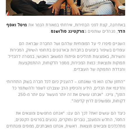
באחרונה, קצת לפני הבחירות, אירחתי במאורת הנמר את
מיטל ואסף
הדר
, מנהלים שותפים ב
מרקטינג סולושנס
.
השניים סיפרו לי על המומחיות שלהם ושל החברה שבראה הם
עומדים בשיפור ביצועים בחברות ובארגונים בתחומי השיווק, המכירות
והשירות, באמצעות תהליכים ופיתוח המשאב האנושי, במטרה להגדיל
תפוקות ותוצאות: כמות המכירות, מספר הלקוחות, ההתמקצעות
והגדלת התפוקה של העובדים.
"החזון שלנו הוא מי שאנחנו – להעניק כיום לכל חברה בשוק התחרותי
והדינמי את הכלים, הידע והניסיון הרב שצברנו לשפר ולהשתפר כל
הזמן", ציינו. "אנחנו עושים את זה יותר מעשור עם יותר מ-250
לקוחות, וממשיכים לרוץ קדימה".
כיצד הם עושים זאת? לכך הם ענו: "אנחנו מחפשים ומוצאים את
החסר, החלש והמעכב, נוברים וחוקרים, נוגעים בפרטים הקטנים,
מתלכלכים ומביאים תוצאות. ראשית, אנחנו מאבחנים, ממפים ומנתחים