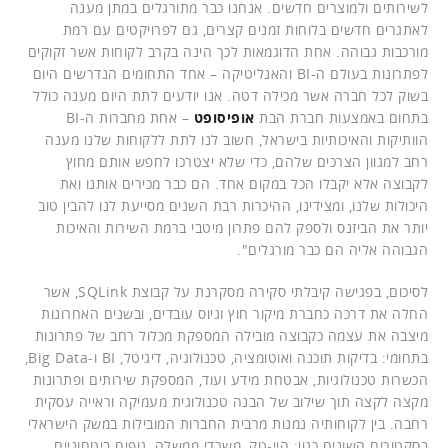
לשירותים ולמוצרים חדשים. אנחנו כבר מתורגלים במתן מענה
לאתגרים חדשים בלוחות זמנים קצרים, גם לפרויקטים עם רמת
מורכבות גבוהה. אחת הדוגמאות לכך הינה בקרב לקוחות אשר זקוקים
לפתרונות בעולם ה-BI והאנליטיקה – אחד התחומים הנדרשים היום
בשוק לכל חברה אשר מכילה דטה. אנו יודעים לתת היום מענה כולל
בתחום באמצעות חברת הבת
אופיסופט
– אחת מחברות ה-BI
הוותיקות והאיכותיות בישראל, חשוב לנו לתת ללקוחות שלנו מענה
רחב למגוון הצרכים שלהם, כדי שלא יצטרכו לחפש אותם מחוץ
לקבוצה אלא יקבלו הכל במקום אחד. הם כבר מכירים אותנו ואת
היכולות שלנו, ומצידינו, ההיכרות רבת השנים מסייעת לנו להבין טוב
יותר את הביזנס ולספק להם פתרון מיטבי ברמת השירות והאיכות
הגבוהה אליה הם כבר מורגלים".
לסיכום, בפגישה קיבלתי סקירה מסקרנת על קבוצת SQLink, אשר
החלה את דרכה כחברת מיקור חוץ וגיוס עובדים, ובשנים האחרונות
מיצבה את עצמה כקבוצה מובילה המספקת מכלול רחב של פתרונות
בתחומי: בדיקות תוכנה ואוטומציה, טכנולוגיה, דיגיטל, BI ו-Big Data,
הכשרות טכנולוגיות, אבטחת מידע ועוד, המספקת שירותים ופתרונות
מקצה לקצה תוך שילוב של הבנה טכנולוגית מעמיקה וראייה עסקית
רחבה. בין לקוחותיה נמנות מרבית החברות המובילות במשק הישראלי
בסקטורים השונים כגון: היי-טק, משרדי ממשלה, גופים ביטחוניים,