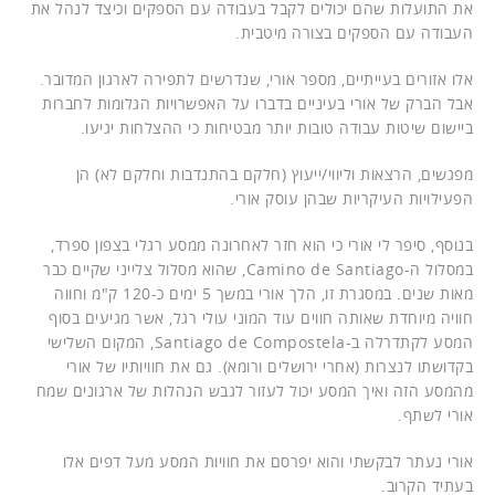
את התועלות שהם יכולים לקבל בעבודה עם הספקים וכיצד לנהל את
העבודה עם הספקים בצורה מיטבית.
אלו אזורים בעייתיים, מספר אורי, שנדרשים לתפירה לארגון המדובר.
אבל הברק של אורי בעיניים בדברו על האפשרויות הגלומות לחברות
ביישום שיטות עבודה טובות יותר מבטיחות כי ההצלחות יגיעו.
מפגשים, הרצאות וליווי/ייעוץ (חלקם בהתנדבות וחלקם לא) הן
הפעילויות העיקריות שבהן עוסק אורי.
בנוסף, סיפר לי אורי כי הוא חזר לאחרונה ממסע רגלי בצפון ספרד,
במסלול ה-Camino de Santiago, שהוא מסלול צלייני שקיים כבר
מאות שנים. במסגרת זו, הלך אורי במשך 5 ימים כ-120 ק"מ וחווה
חוויה מיוחדת שאותה חווים עוד המוני עולי רגל, אשר מגיעים בסוף
המסע לקתדרלה ב-Santiago de Compostela, המקום השלישי
בקדושתו לנצרות (אחרי ירושלים ורומא). גם את חוויותיו של אורי
מהמסע הזה ואיך המסע יכול לעזור לגבש הנהלות של ארגונים שמח
אורי לשתף.
אורי נעתר לבקשתי והוא יפרסם את חוויות המסע מעל דפים אלו
בעתיד הקרוב.