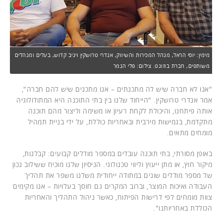
מימין: יוסי הראל, מנהל המכירות והשיווק, אנדרי טרושקין ויניב קדוש, בעלים ומנהלים
משותפים, חברת בוזונט. צילום: פלי הנמר
"אנו לא חברה שיש לה מתכנתים – אנו מתכנים שיש להם חברה",
אמר אנדרי טרושקין. "הייחוד שלנו בין בתי התוכנה היא המתודולוגיה
אותה פיתחנו, והיכולת לקחת רעיון או משימה וליצור מהם תוכנה
מתקדמת, בגמישות מירבית ובאחריות כוללת, על ידי בניית תמהיל
מומחים מתאים.
באופן מסורתי, בתי תוכנה עובדים במספר מודלים קבועים: קבלנות,
מיקור חוץ, או מתן ייעוץ וליווי טכנולוגי. הניסיון שלנו מוכיח ששילוב נכון
של מספר מודלים שונים במתודה ייחודית משלנו משפר את תהליך
העבודה ואיכות המוצר, וברוב המקרים גם חוסך בעלויות – אנו מקימים
צוות מומחים לפי דרישות הפיתוח, כאשר ניהול התהליך והאחריות
הכוללת באחריותנו".