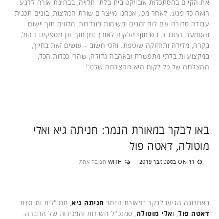
את הקיים בהסתכלות אובייקטיבית בלתי תלויה, בבחינת אורח לרגע
רואה כל פגע. לאחר מכן, אנחנו מייצרים שורת המלצות, בונים תכנית
עבודה סדורה עם לוח זמנים ומשימות מוגדרות, מלווים תוך יישום
והטמעת התכנית בשיתוף הלקוח לאורך זמן תוך, וכן מספקים ניהול,
בקרה, מדידה ותחזוקה שוטפת. והכי חשוב – עושים זאת בחיוך,
במקצועיות בלתי מתפשרת ובאהבה גדולה, שהרי ככלות הכל,
ההצלחה של כל לקוח היא ההצלחה שלנו".
באו לבקר במאורת הנמר: חניתה גיא ואלי
מוטולה, דאטה פול
11 בספטמבר 2019
WITH
תגובה אחת
ON
באחרונה הגיעו לבקר במאורת הנמר
חניתה גיא
, מנכ"לית ומייסדת
דאטה פול
, ו
אלי מוטולה
, סמנכ"ל השירות והמכירות של החברה.