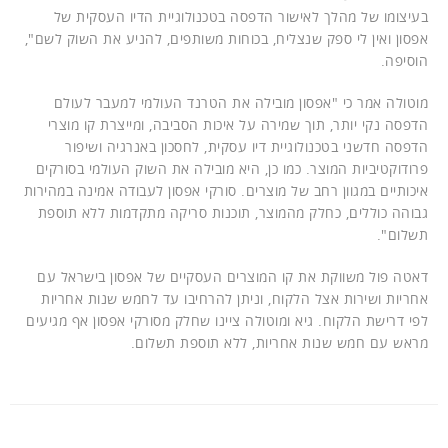
בעיצומו של מהלך לאישור הדפסה בטכנולוגיית הדיו העסקית של
אפסון ואין לי ספק שנצליח, בכוחות משותפים, להניע את השוק לשם",
הוסיפה.
מוטולה אמר כי "אפסון מובילה את הטרנד העולמי למעבר לעולם
הדפסה נקי יותר, תוך שמירה על איכות הסביבה, ומייצרת קו מוצרי
הדפסה חדשני בטכנולוגיית דיו עסקית, לחסכון באנרגיה ושיפור
פרודוקטיביות המוצר. כמו כן, היא מובילה את השוק העולמי בסורקים
איכותיים במגוון רחב של מוצרים. סורקי אפסון לעבודה אמינה במהירות
גבוהה כוללים, כחלק מהמוצר, תוכנות סריקה מתקדמות ללא תוספת
תשלום".
דאטה פול משווקת את קו המוצרים העסקיים של אפסון בישראל עם
אחריות ושירות אצל הלקוח, וניתן להרחיבו עד לחמש שנות אחריות
לפי דרישת הלקוח. גיא ומוטולה ציינו שחלק מסורקי אפסון אף מגיעים
מראש עם חמש שנות אחריות, ללא תוספת תשלום.