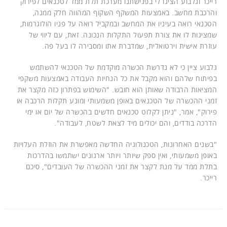
רייכר וגלבוע הציגו לי בפגישתנו מערכת תלת ממד לטכנאים לפירוק
והרכבת מחשב. באמצעות המשקף השקוף המהווה חלק ממנה,
הטכנאי רואה בעיניו את המחשב ובמקביל רואה על פניו הולוגרמות,
שמציגות לו את צורת תפעול התקלות הנכונה. זאת, עם ליווי של
עוזרת אישית וירטואלית, שמדברת אתו ומסבירה לו בעל פה.
גלבוע ציין כי לא נדרשת הכשרה מוקדמת של הטכנאי להשתמש
בפיתוח שלהם והוא מקבל את כל הנחיות העבודה באמצעות משקפי
המציאות הרבודה שאותן הוא חובש. "השימוש בפתרון כזה מקצר את
זמני ההכשרה של הטכנאים באופן משמעותי ומונע תקלות הרכבה או
פירוק", אמר, "ניתן לקלוט טכנאים חדשים בהכשרה של יום או ימי
הדרכה בודדים, והם יכולים מיד לצאת לשטח, לעבודה".
"בשנים האחרונות, הטכנולוגיה החדשה מאפשרת את הוזלת העלויות
באופן משמעותי, ואין ספק שיותר ויותר ארגונים ישתמשו בהדרכות
בתלת ממד על מנת לקצר את זמני ההכשרה של העובדים", סיכם
רייכר.