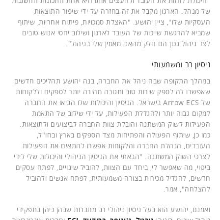
"היכולת לזהות את העובד ולהעצים אותו היא אחת התכונות החשובות
של מנהל. הארגון מקבל את זה בחזרה על ידי שיפור התוצאות
העסקיות שלו", ציין יהושע. "האצלת סמכויות, פיתוח אחריות, שיתוף
שמביא להרגשת שייכות של העובד לארגון ושילוב יחסי אנוש טובים
לצד ניהול נכון הם חלק מהאני מאמין שלי בניהול".
ניסיון רב ומשמעותי
במהלך התקופה שבה ניהל את החברה, בנה יהושע תהליכים חדשים
שאפשרו לה לספק שירות טוב ותגובה מהירה יותר לספקים וללקוחות
של Arrow ECS בישראל. הניסיון והיכולות שלו הביאו את החברה
למקום גבוה יותר ולהגדלת הפעילות, על ידי שילוב של התאמת
הפעילות לשוק המשתנה והובלת צוות החברה לביצועים ולתוצאות.
כמו כן, שיתוף הפעולה והפתיחות מצד הספקים בארץ ובחו"ל,
העובדים, הנהלת החברה והלקוחות אפשרו להתאים את הפעילות
לצרכי השוק המשתנה. "הבאתי את הניסיון הניהולי והיכולות שלי לידי
ביטוי, מה שאפשר לי, ביחד עם הצוות, להוביל שינויים, לפתח עסקים
חדשים, להגדיל מכירות בצורה משמעותית, לפתח אנשים ולהוביל
להצלחה", אמר.
ואמנם, יהושע הוא בעל ניסיון ניהולי רב מחברות שבהן כיהן בתפקידי