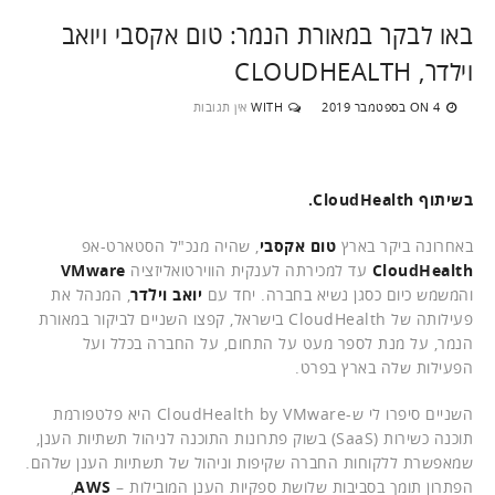
באו לבקר במאורת הנמר: טום אקסבי ויואב
וילדר, CLOUDHEALTH
4 בספטמבר 2019
WITH
אין תגובות
ON
בשיתוף CloudHealth.
באחרונה ביקר בארץ
טום אקסבי
, שהיה מנכ"ל הסטארט-אפ
CloudHealth
עד למכירתה לענקית הווירטואליזציה
VMware
והמשמש כיום כסגן נשיא בחברה. יחד עם
יואב וילדר
, המנהל את
פעילותה של CloudHealth בישראל, קפצו השניים לביקור במאורת
הנמר, על מנת לספר מעט על התחום, על החברה בכלל ועל
הפעילות שלה בארץ בפרט.
השניים סיפרו לי ש-CloudHealth by VMware היא פלטפורמת
תוכנה כשירות (SaaS) בשוק פתרונות התוכנה לניהול תשתיות הענן,
שמאפשרת ללקוחות החברה שקיפות וניהול של תשתיות הענן שלהם.
הפתרון תומך בסביבות שלושת ספקיות הענן המובילות –
AWS
,