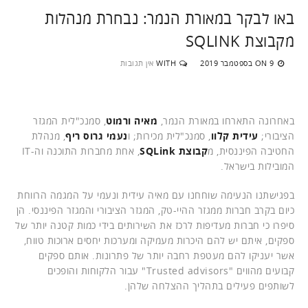
באו לבקר במאורת הנמר: נבחרת מנהלות
מקבוצת SQLINK
9 בספטמבר 2019
WITH
אין תגובות
ON
באחרונה התארחו במאורת הנמר,
מאיה ורמוט
, סמנכ"לית המגזר
הציבורי;
עידית קלוו
, סמנכ"לית מכירות; ו
נעמי גרוס ריף
, מנהלת
החטיבה הפיננסית, מ
קבוצת SQLink
, אחת מחברות התוכנה וה-IT
המובילות בישראל.
בפגישתנו הנעימה שוחחנו עם מאיה עידית ונעמי על המגמה הרווחת
כיום בקרב חברות ממגזר ההיי-טק, המגזר הציבורי והמגזר הפיננסי. הן
סיפרו כי חברות מעדיפות לרכז את השירותים בידי כמות קטנה יותר של
ספקים, איתם יש להם היכרות מעמיקה ומערכות יחסים ארוכות טווח,
אשר יעניקו להם מעטפת רחבה יותר של פתרונות. אותם ספקים
קבועים מהווים "Trusted advisors" עבור הלקוחות והופכים
לשותפים פעילים בתהליך ההצלחה שלהן.