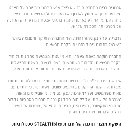
ארגונים רבים מתחבטים בנושא כיצד אפשר להגן טוב יותר על הארגון
מאיומים מתוך או מחוץ לארגון באמצעות ניהול הרשאות חכם. כיצד
ניתן להגן על המידע בארגון ולעמוד בתקני אבטחת מידע וחוק ההגנה
על הפרטיות", הסבירה אלראי.
לדבריה, פרולינק ניהול זהויות היא החברה הוותיקה והמנוסה ביותר
בישראל בתחום ניהול הזהויות ובקרת הרשאות.
החברה הוקמה בשנת 1995, והיא מייעצת ומטמיעה פתרונות לניהול
ובקרת הרשאות והזדהות משתמשים, בשני דגשים: השגת התייעלות
בתהליך הארגוני, והשגת שיפורים מהותיים בתחום אבטחת המידע.
אלראי סיפרה כי "פרולינק רכשה מומחיות ייחודית בטכנולוגיות בתחום
פעילותה ויישמה פרויקטים בהיקפים שונים, מפתרונות נקודתיים עם
מאות משתמשים ועד למערכות ענק עם מיליוני אובייקטים ומאות
מערכות מקושרות. על לקוחות פרולינק נמנות חברות מסחריות גדולות
מתחומי התקשורת, הפיננסים, הביטוח וההיי-טק, מוסדות אקדמיים
גדולים ולקוחות ממגזרים נוספים.
השקת מוצרי תוכנה של חברת STEALTHbits טכנולוגיות