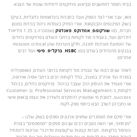
בבית הספר למחשבים ובביצוע פרויקטים ליחידות שונות של הצבא.
מאז, עבר אורי לצד הספק ועבד בחברות בינלאומיות גלובליות, בעיקר
בשוק הפיננסים והבנקאות. אורי החזיק בעמדות ניהול בכירות במגוון
חברות, כמו
שורקומפ
,
אמדוקס
,
פאנדטק
(שנמכרה ב 1.25 מיליארד
דולרים) ועוד, בעבודה מול לקוחות ברחבי העולם בפרויקטים גדולים
של הטמעת מערכות תוכנה, חלקן מערכות שהן mission critical
בבנקים מהגדולים בעולם (כמו
HSBC
,
ברקליס
,
סיטי
ועוד רבים
אחרים).
לאחר שנים רבות של עבודה מול לקוחות ברחבי העולם, מאוסטרליה
במזרח ועד ארה"ב במערב, כולל לקוחות רבים ברחבי אסיה ואירופה,
אורי מעמיד את הניסיון הרב שצבר בניהול פרויקטים גדולים, בניהול
לקוחות, ב-Professional Services Management וב-Customer
success, לטובת מי שמעוניין להתקדם ולשדרג את עצמו (באופן אישי
או כחברה) לשלב הבא ביחסי ספק-לקוח.
אורי סיכם את האתגרים שחווים ארגונים וספקים בשוק שלנו –
"מניסיוני, אני רואה מצבים רבים שבהם ספקים "מפספסים" בצורת
הטיפול בלקוחות. חברות קטנות ש"קופצות מדרגה" וצריכות להתחיל
לעבוד מסודר עם לקוחות או עם ספקים שעובדים טוב עם חברות