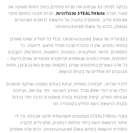
בביקור למדתי גם שבימים אלו חברת פרולינק ניהול זהויות משיקה את
מוצרי חברת
STEALTHbits טכנולוגיות
, חברת תוכנה בתחום סייבר
ואבטחת מידע, הממוקדת בהגנה על הרשאות לנתונים הארגוניים
(Data), בדגש על Unstructured Data.
בקטגוריה של Unstructured Data, נכלל כל המידע שאינו מאורגן
בבסיסי נתונים, ואין לו בהכרח מבנה מוגדר מראש. לדוגמה: כל
המסמכים, הדואר האלקטרוני, המצגות, התמונות, ההקלטות, הקבצים
הסרוקים, ואפילו נתונים שנאספים מהתקנים ומכשירים שונים ברשת –
כל אלה נשמרים בפורמטים שונים, במקומות שונים בארגון ובענן, ותחת
מנגנונים לא אחידים של בקרות הרשאה.
לדברי אלראי, "מבחינה כמותית, קיימת בעולם הסכמה שהיקף הנתונים
הללו מגיע לכדי 80% מכלל המידע הארגוני. יחד עם זאת, מבחינת
אבטחת המידע, קיימת מורכבות גבוהה ומאתגרת הרבה יותר בניהול
ובקרת הרשאות גישה למידע בקטגוריה הזו.
מוצרי STEALTHbits מצמצמים משמעותית סיכוני אבטחה על ידי
איתור הרשאות גישה בלתי הולמות לנתונים, ומתן כלים לבקרה
והסדרת הרשאות בתחום Unstructured Data. כלים אלה אוספים