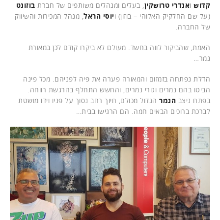
קדוש
ו
אנדרי טרושקין
, בעלים ומנהלים משותפים של חברת
בוזונט
(על שם החלקיק האלוהי – בוזון) ו
יוסי הראל
, מנהל המכירות והשיווק
של החברה.
האמת, שהביקור לווה בחשד. מעולם לא ביקרו קודם לכן במאורת
נמר…
הדלת נפתחה בזמזום והמאורה פערה את פיה לפניהם. מכל פינה
הביטו בהם נמרים וגורי נמרים, והחשש התחלף בהרגשת רווחה.
בפתח ניצב
הנמר
הגדול מכולם, חיוך רחב נסוך על פניו וידו מושטת
לברכת ברוכים הבאים חמה. הם הרגישו בבית…