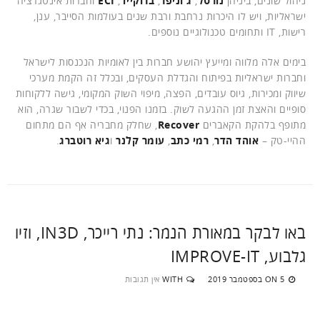
ניהול שונים, ביניהן
נורטל
,
ג'וניפר
,
ברוקייד
,
ECI
וחברות אינטגרציה
ישראליות, ויש לו היכרות נרחבת ורבת שנים בעולמות הסייבר, ענן,
רישות, IT ותחומים טכנולוגיים נוספים.
בימים אלה מלווה ומייעץ יהושע חברות בין לאומיות הנכנסות לישראל
וחברות ישראליות בפיתוח והגדלת העסקים, ובכלל זה הקמת מערכי
שיווק ומכירות, גיוס עובדים, הפצה, מיפוי השוק המקומי, גישה ללקוחות
סופיים והאצת זמן ההגעה לשוק. בזמנו הפנוי, בכדי לשבור שגרה, הוא
מתופף בלהקת הקאברים
Recover
, שחלק מחבריה אף הם מתחום
ההיי-טק –
אוהד הדר
,
רמי כתב
,
עומר קלנר
ו
גיא רוטברג
.
באו לבקר במאורת הנמר: נתי רייכר, IN3D, וזיו
גלבוע, IMPROVE-IT
5 בספטמבר 2019
WITH
אין תגובות
ON