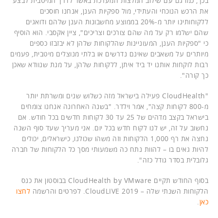
בכך, כמו גם עם שילוב המלצות המערכת באשר לדרך המיטבית לבצע
את הרכש הנוכחי והעתידי, מול ספקיות הענן, אנחנו חוסכים
ללקוחותינו יותר מ-20% בממוצע מחשבונות הענן שלהם ודואגים
שהם ישלמו רק על מה שהם צורכים וצריכים", ציין אקסבי. הוא הוסיף
כי "ספקיות הענן, המעוניינות שהלקוחות שלהן לא יבזבזו כספים
מיותרים על משאבים שאינם נדרשים או בלתי מנוצלים מיטבית, פעמים
רבות לוקחות אותנו יד ביד איתן, ללקוחות שלהן, על מנת שנוודא שאכן
כך קורה".
"CloudHealth פעילה בישראל מזה כשלוש שנים ומשרתת יותר
מ-800 לקוחות קצה", אמר וילדר. "בשנה האחרונה אנחנו צומחים
בישראל בקצב מדהים של 25 עד 30 לקוחות חדשים בכל חודש. אם
נחשוב על זה, יש לנו לקוח חדש בכל יום. אני מעריך שעד סוף השנה
נחצה את רף 1,000 הלקוחות וזה משהו שכולנו, כישראלים, יכולים
להיות גאים בו – להוות נתח כה משמעותי מסך כל הלקוחות של חברה
גלובלית בסדר גודל כזה".
בסוף החודש תקיים CloudHealth by VMware בבוסטון את כנס
הלקוחות השנתי שלה – CloudLIVE 2019. לפרטים והרשמה
לחצו
כאן
.