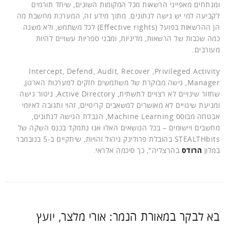
ומנתחים מאפייני הרשאות מכל המקומות השונים, שיחד תורמים
לקביעה למי יש גישה לנתונים. מתוך מידע זה, המערכת מחשבת מה
הן ההרשאות בפועל (Effective rights) לכל משתמש, ולא משנה
כמה שכבות של הרשאות, מדיניות, ומבני ספריות עשויים להיות
מעורבים.
Intercept, Defend, Audit, Recover ,Privileged Activity
Manager, גישה מבוקרת של משתמשים חזקים למערכות הארגון,
שחזור שינויים לא רצויים לתשתית, Active Directory, ניטור גישה
ומניעת שינויים לא מאושרים למשאבים קריטיים, זהוי ותגובה לאיומי
אבטחה מבוסס Machine Learning, הגבלת הגישה לנתונים,
מחשבים ויישומים – בכל הנושאים האלו אנו נתמקד בכנס השקה של
STEALTHbits בהובלת פרולינק ניהול זהויות, שיתקיים ב-5 בנובמבר
במלון
הרודס
בהרצליה", כך סיכמה אלראי.
בא לבקר במאורת הנמר: אורי מלצר, יועץ