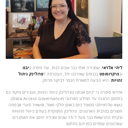
ליהי אלראי
, שמכירה אותי
כבר שנים רבות, עוד מימיה ב
יבמ
וב
מיקרוסופט
בכנסים שאירגנו יחד, הצטרפה ל
פרולינק
ניהול
זהויות
. היא הגיעה למאורת הנמר לביקור מרתק.
אלראי סיפרה כי "כיום אנחנו בפרולינק ניהול זהויות, מגבירים מיקוד גם
בתחום ההגנה על המידע הארגוני (Data Access Governance),
נושא שלראייתנו מטופל כיום באופן חלקי מאוד, ומשאיר פערי אבטחה
חמורים במרבית הארגונים. פרולינק מתמקדת בעולם ניהול הזהויות
ובקרת ההרשאות כבר מעל ל-15 שנים ומכירה היטב את האתגרים
שארגונים עומדים בפניהם בתחום.