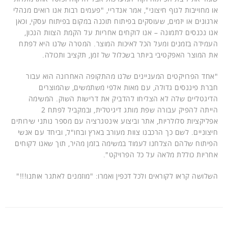
או מחוייבות לגוף חיצוני", אמר אנדריי, "פעמים רבות אנו רואים מנהלי
ארגונים או יזמים, שעוסקים בפיתוח תוכנה במקום בפיתוח עסקי, וכאן
אנו נכנסים לתמונה – אנו לוקחים אחריות על הקמת הצוות הנכון,
העמידה בזמנים ומעל הכל לאיכות המוצר. המטרה שלנו היא לפתח
את המוצר האפקטיבי ביותר בשכלול של זמן, תקציב ותכולה.
"אחד הפרויקטים המעניינים שלנו מהתקופה האחרונה הוא עבור
חברת פיננסים גדולה, עם מאות אלפי משתמשים, שהמוצרים
הדיגטליים שלה לא הצליחו להדביק את דרישות השוק. המשימה
הייתה להפיק עבורה שפת מותג דיגיטלית, ובמקביל לפתח 2
אפליקציות סלולריות, אתר וביצוע אינטגרציה עם מספר נותני שירותים
חיצוניים. לשם כך הרכבנו צוות מעורב בארץ ובחו"ל, וביחד עם אנשי
הפיתוח שלהם הצלחנו לעמוד במשימה בזמן מהיר, תוך שאנו לקוחים
אחריות כוללת מלאה על כל הפרויקט".
השלושה קראו לקוראים ולכל דכפין ואמרו: "מוזמנים לאתגר אותנו!!!"