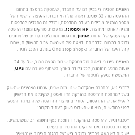
השניים הסבירו לי בביקורם על החברה, שעוסקת בהפצה בתחום
ההדפסה מזה 32 שנים. דאטה פול היא חברת ההפצה הרשמית של
מספר מותגים מובילים בעולם ההדפסה, ובכלל זה מתכלים למדפסות
ומדיה לאחסון מתוצרת
HP
ו
סמסונג
; מדפסות, סורקים ומוצרי הדפסה
בקו העסקי של המותג
אפסון
; ומדפסות ומתכלים מקוריים של מותגים
גדולים בתחום. לדבריהם, דאטה פול משמשת עבור המשווקים, שהם
קהל היעד של החברה, כ-One stop shop בעולם הטכנולוגיה.
השניים ציינו כי דאטה פול מספקת שירות הפצה מהיר, של עד 24
שעות מרגע ההזמנה, לכל נקודה בארץ, בשיתוף פעולה עם
UPS
,
המשמשת כספק לוגיסטי של החברה.
לדברי גיא, "כחברה שמקדמת שינוי מזה שנים, אנחנו מאמינים שהשוק
בשל למהפכת ההדפסה בהזרקת הדיו ואפסון, שקיבלנו את הרישיון
להפיץ את קו המדפסות, הסורקים ומוצרי ההדפסה שלה במגזר העסקי
לפני כחודשיים, היא זו שתשלוט בשוק בעתיד הקרוב".
"טכנולוגיית ההדפסה בהזרקת דיו חוסכת כסף וחשמל רב למשתמשים,
ועומדת בסטנדרטים הירוקים המחמירים בעולם.
יש כיום לא מעט מכרזים גדולים בישראל במגזר הציבורי שנמצאים