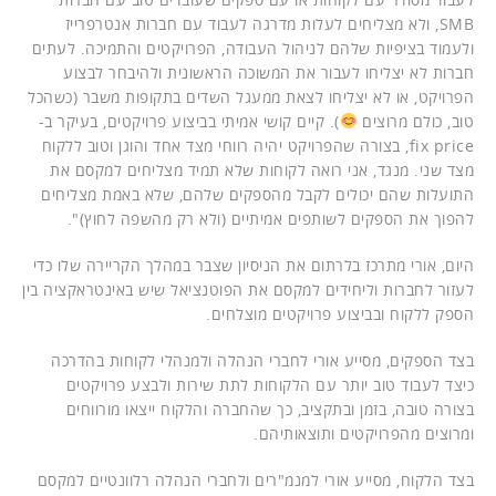
SMB, ולא מצליחים לעלות מדרגה לעבוד עם חברות אנטרפרייז
ולעמוד בציפיות שלהם לניהול העבודה, הפרויקטים והתמיכה. לעתים
חברות לא יצליחו לעבור את המשוכה הראשונית ולהיבחר לבצוע
הפרויקט, או לא יצליחו לצאת ממעגל השדים בתקופות משבר (כשהכל
טוב, כולם מרוצים
). קיים קושי אמיתי בביצוע פרויקטים, בעיקר ב-
fix price, בצורה שהפרויקט יהיה רווחי מצד אחד והוגן וטוב ללקוח
מצד שני. מנגד, אני רואה לקוחות שלא תמיד מצליחים למקסם את
התועלות שהם יכולים לקבל מהספקים שלהם, שלא באמת מצליחים
להפוך את הספקים לשותפים אמיתיים (ולא רק מהשפה לחוץ)".
היום, אורי מתרכז בלרתום את הניסיון שצבר במהלך הקריירה שלו כדי
לעזור לחברות וליחידים למקסם את הפוטנציאל שיש באינטראקציה בין
הספק ללקוח ובביצוע פרויקטים מוצלחים.
בצד הספקים, מסייע אורי לחברי הנהלה ולמנהלי לקוחות בהדרכה
כיצד לעבוד טוב יותר עם הלקוחות לתת שירות ולבצע פרויקטים
בצורה טובה, בזמן ובתקציב, כך שהחברה והלקוח ייצאו מורווחים
ומרוצים מהפרויקטים ותוצאותיהם.
בצד הלקוח, מסייע אורי למנמ"רים ולחברי הנהלה רלוונטיים למקסם