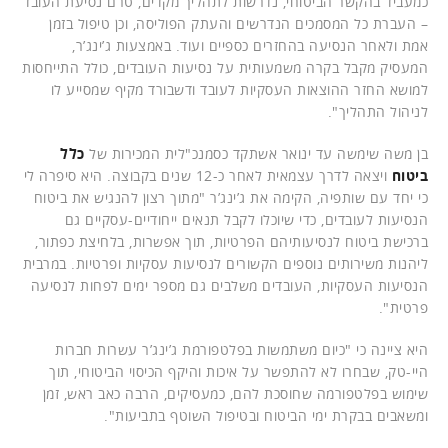
כמעביד בהקשר הביטוחי, נדרשות לתהליך מקדים, טרם נסיעת העובד
– העברת כל המסמכים הנדרשים והעתק הפוליסה, וכן טיפול בזמן
אמת ולאחר הנסיעה בהחזרים כספיים ועוד. באמצעות ג’ינג’ר,
המעסיק מקבל בקרה משמעותית על נסיעות העובדים, כולל התייחסות
למושא החזר ההוצאות העסקיות לעובד ודשבורד מקיף שמסייע לו
לניהול התהליך".
בן משה שימשה עד ינואר אשתקד כסמנכ"לית המכירות של
כלל
ביטוח
ויצאה לדרך עצמאית לאחר כ-12 שנים בקבוצה. היא סיפרה לי
כי יחד עם שותפיה, הקימה את ג’ינג’ר "מתוך רצון להנגיש את ביטוח
הנסיעות לעובדים, כדי שיוכלו לקבל תנאים ייחודיים-עסקיים גם
ברכישת ביטוח לנסיעותיהם הפרטיות, תוך אפשרות, בלחיצת כפתור,
ליהנות משירותים נוספים הקשורים לנסיעות עסקיות ופרטיות. במרבית
הנסיעות העסקיות, העובדים משלבים גם מספר ימים לפחות לנסיעה
פרטית".
היא ציינה כי "כיום משתמשות בפלטפורמת ג’ינג’ר עשרות חברות
היי-טק, שבחרו לא להתפשר על איכות והיקף הכיסוי הביטוחי, תוך
שימוש בפלטפורמה שחוסכת להם, כמעסיקים, הרבה כאב ראש, זמן
ומשאבים בבקרת ימי הביטוח ובטיפול השוטף בתביעות".