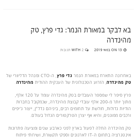
בא לבקר במאורת הנמר: גדי פרץ, טק
מהינדרה
13 במאי 2019
2 תגובות
WITH
ON
באחרונה התארח במאורת הנמר
גדי פרץ
, ה-CTO ומנהל הדליוורי של
טק מהינדרה
, הזרוע הטכנולוגית של הענקית ההודית
מהינדרה
.
פרץ סיפר לי שמספר העובדים בטק מהינדרה עומד על 120 אלף,
מתוך יותר מ-200 אלף עובדי קבוצת מהינדרה, שכמקובל בחברות
הודיות גדולות, חולשת על תחומים רבים, ביניהם נדל"ן, ייצור ג'יפים
ורכבים ממוגנים, והיא אף יצרן הטרקטורים הגדול בעולם.
טק מהינדרה החלה לפעול בארץ לפני כארבע שנים ומציעה פתרונות
אינטגרציה בתחום ה-IT לארגונים וספקי תקשורת, ושירותי פיתוח