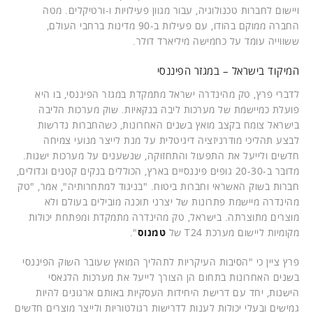
ויישום לחברות טכנולוגיה, עבור מגוון פעילויות ו-ורטיקלים. מטה
החברה ממוקם בהודו, עם פעילות ב-90 מדינות ברחבי העולם,
ששווייה עומד על כחמישה מיליארד דולר.
המיקוד בישראל – במגזר הפיננסי
לדברי פרץ, טק מהינדרה ישראל מתמקדת במגזר הפיננסי, בו היא
פועלת כמיישמת של מערכות ליבה בנקאיות. שוק מערכות הליבה
בישראל צומח בקצב מואץ בשנים האחרונות, כשהחברות נדרשות
לבצע תהליכי מודרניזציה דיגיטלית על מנת לייצר מנועי צמיחה
חדשים ולייעל את התפעול והתחזוקה, שנשענים על מערכות ישנות.
מדובר ב-20-30 גופים פיננסיים בארץ, הכוללים בנקים קטנים וגדולים,
חברות בשוק האשראי וחברות ביטוח. "בניגוד למתחרותיה", אמר, "טק
מהינדרה מיישמת פתרונות של יצרני תוכנה מובילים בעולם ולא
מוצרים מתוצרתה. בישראל, טק מהינדרה מתמקדת ומפתחת יכולות
מקומיות ליישום מערכת T24 של
טמנוס
".
פרץ ציין כי "הסיבות העיקריות לתהליך המואץ שעובר השוק הפיננסי
בשנים האחרונות בתחום הן הצורך לייעל את מערכות הלגאסי
הישנות, יחד עם דרישת היחידות העסקיות באותם ארגונים להיות
גמישים ובעלי יכולות לענות לדרישות רגולטוריות ולייצר מוצרים חדשים