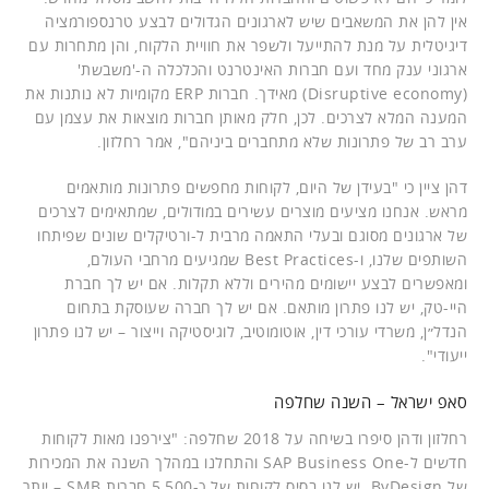
אין להן את המשאבים שיש לארגונים הגדולים לבצע טרנספורמציה
דיגיטלית על מנת להתייעל ולשפר את חוויית הלקוח, והן מתחרות עם
ארגוני ענק מחד ועם חברות האינטרנט והכלכלה ה-'משבשת'
(Disruptive economy) מאידך. חברות ERP מקומיות לא נותנות את
המענה המלא לצרכים. לכן, חלק מאותן חברות מוצאות את עצמן עם
ערב רב של פתרונות שלא מתחברים ביניהם", אמר רחלזון.
דהן ציין כי "בעידן של היום, לקוחות מחפשים פתרונות מותאמים
מראש. אנחנו מציעים מוצרים עשירים במודולים, שמתאימים לצרכים
של ארגונים מסוגם ובעלי התאמה מרבית ל-ורטיקלים שונים שפיתחו
השותפים שלנו, ו-Best Practices שמגיעים מרחבי העולם,
ומאפשרים לבצע יישומים מהירים וללא תקלות. אם יש לך חברת
היי-טק, יש לנו פתרון מותאם. אם יש לך חברה שעוסקת בתחום
הנדל״ן, משרדי עורכי דין, אוטומוטיב, לוגיסטיקה וייצור – יש לנו פתרון
ייעודי".
סאפ ישראל – השנה שחלפה
רחלזון ודהן סיפרו בשיחה על 2018 שחלפה: "צירפנו מאות לקוחות
חדשים ל-SAP Business One והתחלנו במהלך השנה את המכירות
של ByDesign. יש לנו בסיס לקוחות של כ-5,500 חברות SMB – יותר