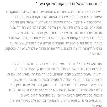
"החברות הישראליות מרוחקות משווקי היעד"
"ישראל מאוד חשובה לאינפור והיא מהווה את אחד משלושת המוקדים
האסטרטגיים שלה, לצד אירלנד ואיחוד הבנלוקס (בלגיה, הולנד
ולוקסמבורג – פ"ה)", אמרה הליקזר בפגישתנו. "ישראל היא מדינת
הסטארט-אפ ב-ה"א הידיעה. אין מדינה טובה יותר ליצירת חדשנות
טכנולוגית מאשר מדינת ישראל. נפתח כאן מרכז מצוינות, שיעסוק
בפיתוח ויעניק ללקוחות ולשותפים שלנו בארץ את התמיכה האיכותית
ביותר. נכניס את פורטפוליו המוצרים המלא של החברה, שעונה על
צרכי הלקוחות מקצה לקצה, כולל פתרון הדגל שלנו לשרשרת אספקה,
Nexus".
עוד היא ציינה כי "חברות תעשייתיות בישראל הן חדשניות ובעלות
מובילות טכנולוגית, אך הן עדיין מרוחקות משווקי היעד שלהן. הן
יודעות שייצור מתבצע סביב העולם, ובמיוחד במזרח, בזול, ולכן, אם הן
רוצות להצליח, הן לא יכולות להתמקד בשוק הישראלי. הן חייבות
לפרוץ עם הפצה גלובלית ולהתחרות בשוק העולמי. אנחנו כאן כדי
לתת לתעשיינים הישראלים את ה-Best practices שיאפשרו להם
לעמוד בסטנדרטים הבינלאומיים, עם פתרונות קלים ליישום
ואינטואיטיביים, שיאפשרו להם להתמקד בביזנס ולא בניהול מערכות
המידע".