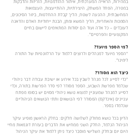
במהירות, הראייה המערכתית, איתור ההזדמנויות, הזריזות והדבקות
במטרה, הפחד המשתק, היצירתיות, ההתייעצות, העצמאות
המחשבתית, ההגעה לשטח, הליך קבלת ההחלטות, ביזור הסיכונים,
הסמכות והאחריות, הליך המשא ומתן, הבנת ייחודיות האדם והדאגה
לעובדים – כל אלה ועוד הם יסודות המתאימים ליישום בחיים
המקצועיים והפרטיים".
למי הספר מיועד?
"הספר מיועד למנהלים ולרוצים ללמוד על הרלוונטיות של התורה
לימינו".
כיצד הוא מסודר?
"כדי לסייע לכל מנהל לשבץ בכל אירוע או ישיבת עבודה דבר ניהולי
שנלמד מפרשת השבוע, הספר מסודר לפי סדר הפרשות בתורה, וכדי
לסייע למנהל שמעוניין למצוא נושא ניהולי מסוים יש בסופו מפתח
עניינים (אינדקס) המסודר לפי הנושאים ותתי הנושאים הניהוליים
שנלמדו בספר.
הדיון בכל נושא מחולק לשלושה חלקים: בחלק הראשון מופיע עיקר
הניהול הנלמד, החלק השני ממחיש את הדברים בעזרת דוגמאות מחיי
היום יום ובחלק השלישי מוסבר כיצד ניתן ללמוד את עיקר הניהול