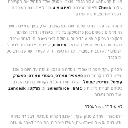
חוויית המשתמש עבור מנהלי מוצר. צ'סניק-שקד התחיל את הקריירה
שלו ב-
Check
ולאחר מכירתה ל
אינטואיט
הוביל את צוות העובדים
והכפיל את מצבת כוח האדם.
המטה של פנדו ומרכז פיתוח שלה נמצאים בראלי, צפון קרוליינה, ויש
לה מרכזים נוספים בסן פרנסיסקו, בלונדון ובישראל. מרכז הפיתוח
המקומי מעסיק כ-35 עובדים והוא הוקם לפני כשנתיים, לאחר שפנדו
רכשה את הסטארט-אפ הישראלי
אינסרט
, שפיתח פלטפורמה לניהול
יישומים ללא תכנות במובייל. עד הרכישה, היה הפתרון של פנדו מבוסס
ווב בלבד.
צ'סניק-שקד סיפר לי שפנדו נוסדה ב-2013 וגייסה עד היום כ-106
מיליון דולר מקרנות כגון
סאפפיר ונצ'רס
,
באטרי ונצ'רס
,
ספארק
קפיטל
ו
מריטק קפיטל
. יש לה יותר מ-850 לקוחות ברחבי העולם,
ביניהם חברות גדולות כ-
BMC
ו-
Salesforce
, וכן
מרקטו
,
Zendesk
ועוד רבות וטובות.
לא עוד לגשש באפלה
"למעשה", אמר צ'סניק-שקד, "ארגון מטמיע מערכת, אבל לא באמת
יודע במה אנשים משתמשים, באילו פיצ'רים, מה צריך לשפר או איזה