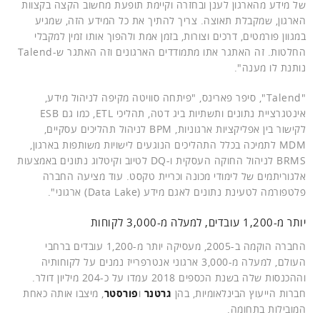
של מידע מהארגון לענן ובחזרה וקיימת תופעת מחשוב הקצה בקצוות
הארגון, שמקבלת תאוצה. צריך להתיך את כל המידע הזה, שמגיע
במגוון פורמטים, דרכים וצורות, בזמן אמת ולהפוך אותו זמין למקבלי
החלטות. זה האתגר אתו מתמודדים הארגונים וזה האתגר ש-Talend
נותנת לו מענה".
"Talend", סיפר פארינס, "פיתחה סוויטה מקיפה לניהול מידע,
אינטגרציית נתונים ותשתיות ביג דטה, תהליכי ETL, כמו גם ESB
לקישור בין אפליקציות ארגוניות, BPM לניהול תהליכים עסקיים,
MDM לתמיכה בכלל התהליכים הנוגעים לישויות משותפות בארגון,
BRMS לניהול החוקה העסקית ו-DQ לטיוב וקיטלוג נתונים באמצעות
אלגוריתמים של לימודי מכונה וכריית טקסט. עוד מציעה החברה
פלטפורמה לטעינת נתונים לאגם מידע (Data Lake) ארגוני".
יותר מ-1,200 עובדים, למעלה מ-3,000 לקוחות
החברה הוקמה ב-2005, מעסיקה יותר מ-1,200 עובדים ברחבי
העולם, למעלה מ-3,000 ארגוני אנטרפרייז נמנים על לקוחותיה
וההכנסות שלה בשנת הכספים 2018 עמדו על כ-204 מיליון דולר.
חברות הייעוץ הבינלאומיות, בהן
גרטנר
ו
פורסטר
, מיצבו אותה כאחת
המובילות בתחומה.