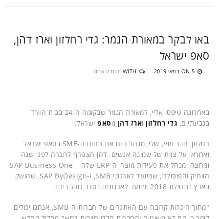
באו לבקר במאורת הנמר: גדי רחלזון וארז דהן,
סאפ ישראל
5 במאי 2019
WITH
תגובה אחת
ON
באחרונה טיפסו אליי, למאורת הנמר שבקומה ה-24 בבית הוורד
בגבעתיים,
גדי רחלזון
ו
ארז דהן
מ
סאפ
ישראל.
רחלזון, חבר ותיק שלי, מנהל כיום את תחום ה-SME בסאפ ישראל
ואחראי על צוות של שמונה אנשים. דהן הצטרף לחברה לפני שנה
ומחצה ומנהל את פעילות מוצרי ה-ERP שלה – SAP Business One
הוותיק והפופולרי, שמיועד לארגוני SMB, ו-SAP ByDesign, שהושק
בארץ בתחילת 2018 ומיועד לארגונים בסדר גודל בינוני.
"מתוך היכרות קרובה עם האתגרים של חברות ה-SMB, אנחנו יכולים
לומר כי הם לא פשוטים והחברות הללו חייבות לחשב מסלול מחדש.