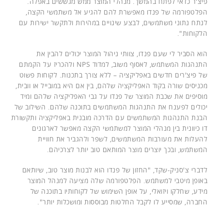
פיצ'ר כדאי לפתח בהמשך. מנהלי המוצר ממש מגששים באפלה.
הפלטפורמה של פנדו מאפשרת להם להגיע אל משתמשי הקצה,
לנתח נתוני משתמשים, לבצע שינויים במהירות ולתקשר ישירות עם
הלקוחות".
הוא הסביר לי שעם פנדו, צוותי ניהול המוצר יכולים להבין את
התנהגות המשתמש, לאסוף משוב, למדוד NPS ולהכריז על הקמתם
של פיצ'רים חדשים באפליקציה – ללא צורך בתכנות. לקוחות פשוט
מכניסים שורה בקוד האפליקציה שלהם, בין אם היא במובייל או וובית,
מוסיפים את שכבת המוצר של פנדו על גבי האפליקציה שלהם ומיד
יכולים לפענח את התנהגות המשתמשים בתוכנה שלהם. השילוב של
הבנת התנהגות המשתמשים עם הדרכה מובנית באפליקציה ותקשורת
דו כיוונית בין מנהלי המוצר למשתמשי הקצה מאפשר לארגונים
להעלות את מעורבות המשתמשים, לשפר ולהגביר את חוויית
המשתמש, ובכך יוצרים מוצר המותאם טוב יותר לצרכיהם.
לדברי צ'סניק-שקד, "החזון של פנדו הוא לבנות מוצר טוב, שיותאם
באופן מיטבי למשתמש. הפלטפורמה שלה מציעה למנהל המוצר
מידע, שחלקו ויזואלי, על אופן השימוש של לקוחותיו בתוכנה של
החברה, שמסייע לו לקבל החלטות מבוססות ומושכלות יותר".