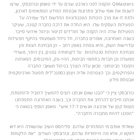
QMasters הוקמה לפני כארבע שנים על ידי טאומן ונזרובסקי, שרצו
לשנות את אופי שילוב פתרונות אבטחת המידע המתאימים לארגון,
ולתת לו את מרב היכולות הטכנולוגיות החדשות לצד שמירה על
הפעילות העסקית שלו. היא החלה את דרכה כחברה קטנה, שעיקר
הפעילות שלה היה הקמה של חמ"לים לניטור וניהול אירועי סייבר.
בשנה האחרונה, אומרים בחברה, חל גידול משמעותי בהיקף הפעילות
ובדרישות השוק, והיא צמחה באופן רחב – הן מבחינת הצוות והן
מבחינת היכולות טכנולוגיות. על לקוחותיה נמנים, בין היתר, משרדי
ממשלה וכן חברות בתחומי הביטוח, ההיי-טק, הפיננסים, הפארמה
והמגזר הביטחוני. מכאן עלה הצורך בניהול משאבי החברה
והפרויקטים, וכך הצטרפה אליה ויצמן כסמנכ"לית תפעול וארכיטקטית
אבטחת מידע.
נזרובסקי ציין כי "הבנו שאם אנחנו רוצים להמשיך להוביל ולהתפתח,
אנחנו חייבים להרחיב את החברה וכך, בשנה האחרונה התפתחנו
מצוות קטן של ארבעה אנשים ל-17 איש". טאומן הוסיף בגאווה כי
"הפכנו להיות מחבורה ולחברה".
שאלתי אותם מי המתחרים שלהם. סלירוסס השיב שהשאלה היא לאו
דווקא זו, אלא מה הייחודיות שלהם, ונזרובסקי השלים: "את הלקוחות