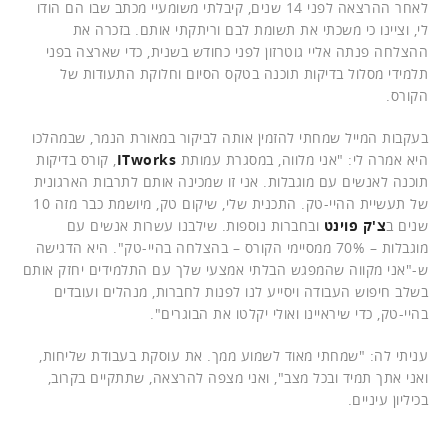
לאחר ההרצאה לפני 14 שנים, קיבלתי משומעיי מכתב שבו הם הודו
לי, וציינו כי משכתי את תשומת לבם וריתקתי אותם. בזכרה את
ההצלחה פנתה אליי גוטרזון לפני כחודש בשנית, כדי שארצה בפני
תלמידי מסלול בדיקות תוכנה בטקס הסיום וחלוקת התעודות של
הקורס.
בעקבות המייל שמחתי להזמין אותה לביקור במאורת הנמר, שבמהלכו
היא אמרה לי: "אני מלווה, במסגרת עמותת
ITworks
, קורס בדיקות
תוכנה לאנשים עם מוגבלות. אני זו שמכינה אותם לתרבות הארגונית
של תעשיית ההיי-טק. התכנית שלי, שיקום טק, מיושמת כבר מזה 10
שנים ב
צ'ק פוינט
ובחברות נוספות. שילבנו עשרות אנשים עם
מוגבלות – 70% ממסיימי הקורס – בהצלחה בהיי-טק". היא הדגישה
ש-"אני מקווה שהמפגש הבלתי אמצעי שלך עם התלמידים יחזק אותם
בשלב חיפוש העבודה ויסייע לנו לפנות לחברות, מנהלים ועובדים
בהיי-טק, כדי שיראיינו ואולי יקלטו את הבוגרים".
עניתי לה: "שמחתי מאוד לשמוע ממך. את עוסקת בעבודת שליחות,
ואני אתך תמיד ובכל מצב", ואני מצפה להרצאה, שתתקיים בקרוב,
בכיליון עיניים.