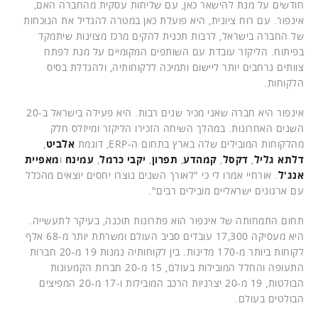
חודשים על מנת להישאר כאן, עם שליחות עסקית מהחברה האם,
אינפור. עם רוח ציונית, היא פועלת כאן במטרה להגדיל את הנוכחות
של החברה בישראל, לרבות תכנית להקים מרכז מצוינות שיתמקד
בפיתוח. הליקזר עובדת עם השותפים המקומיים על מנת לפתח
צוותים נרחבים יותר ליישום ותמיכה ללקוחותיה, ולהגדלת בסיס
הלקוחות.
אינפור היא חברה שאני מכיר שנים רבות. היא פעילה בישראל ב-20
השנים האחרונות. במהלך השיחה הזכירו הליקזר ומייזלס חלק
מהלקוחות המובילים שלה בארץ בתחום ה-ERP, דוגמת
אלביט
,
דלתא גליל
,
דקסל
,
קמהדע
,
תפרון
,
יקבי כרמל
,
עמינח
ו
מאפיית
אנג'ל
. אורחיי אמרו לי כי "לאורך השנים נוצרו יחסים יוצאים מהכלל
עם ארגונים ישראליים מובילים רבים".
תחום התמחותה של אינפור הוא פתרונות תוכנה, בעיקר לתעשייה.
היא מעסיקה 17,300 עובדים סביב העולם ומשרתת יותר מ-68 אלף
לקוחות ביותר מ-170 מדינות. בין לקוחותיה נמנות 19 מ-20 חברות
התעופה והחלל המובילות בעולם, 15 מ-20 חברות הקמעונות
הבולטות, 19 מ-20 יצרניות הרכב המובילות ו-17 מ-20 המפיצים
הבולטים בעולם.