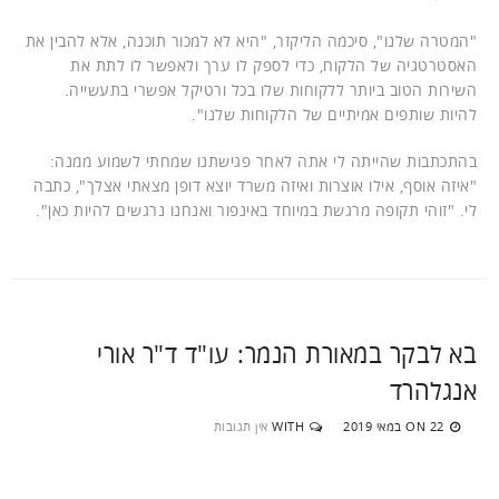
"המטרה שלנו", סיכמה הליקזר, "היא לא למכור תוכנה, אלא להבין את
האסטרטגיה של הלקוח, כדי לספק לו ערך ולאפשר לו לתת את
השירות הטוב ביותר ללקוחות שלו בכל ורטיקל אפשרי בתעשייה.
להיות שותפים אמיתיים של הלקוחות שלנו".
בהתכתבות שהייתה לי אתה לאחר פגישתנו שמחתי לשמוע ממנה:
"איזה אוסף, אילו אוצרות ואיזה משרד יוצא דופן מצאתי אצלך", כתבה
לי. "זוהי תקופה מרגשת במיוחד באינפור ואנחנו נרגשים להיות כאן".
בא לבקר במאורת הנמר: עו"ד ד"ר אורי
אנגלהרד
22 במאי 2019
WITH
אין תגובות
ON