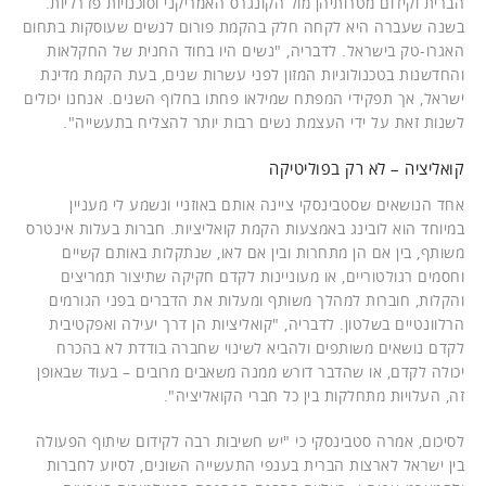
הברית וקידום מטרותיהן מול הקונגרס האמריקני וסוכנויות פדרליות.
בשנה שעברה היא לקחה חלק בהקמת פורום לנשים שעוסקות בתחום
האגרו-טק בישראל. לדבריה, "נשים היו בחוד החנית של החקלאות
והחדשנות בטכנולוגיות המזון לפני עשרות שנים, בעת הקמת מדינת
ישראל, אך תפקידי המפתח שמילאו פחתו בחלוף השנים. אנחנו יכולים
לשנות זאת על ידי העצמת נשים רבות יותר להצליח בתעשייה".
קואליציה – לא רק בפוליטיקה
אחד הנושאים שסטבינסקי ציינה אותם באוזניי ונשמע לי מעניין
במיוחד הוא לובינג באמצעות הקמת קואליציות. חברות בעלות אינטרס
משותף, בין אם הן מתחרות ובין אם לאו, שנתקלות באותם קשיים
וחסמים רגולטוריים, או מעוניינות לקדם חקיקה שתיצור תמריצים
והקלות, חוברות למהלך משותף ומעלות את הדברים בפני הגורמים
הרלוונטיים בשלטון. לדבריה, "קואליציות הן דרך יעילה ואפקטיבית
לקדם נושאים משותפים ולהביא לשינוי שחברה בודדת לא בהכרח
יכולה לקדם, או שהדבר דורש ממנה משאבים מרובים – בעוד שבאופן
זה, העלויות מתחלקות בין כל חברי הקואליציה".
לסיכום, אמרה סטבינסקי כי "יש חשיבות רבה לקידום שיתוף הפעולה
בין ישראל לארצות הברית בענפי התעשייה השונים, לסיוע לחברות