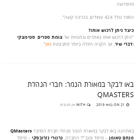
מהפרשה.
הספר כולל 424 עמודים, בכריכה קשה".
כיצד ניתן לרכוש אותו?
"ניתן לרכוש אותו באתרים ובחנויות של
צומת ספרים
,
סטימצקי
ו
דברי שיר
, אך הקניה הזולה ביותר מתבצעת
כאן
".
באו לבקר במאורת הנמר: חברי הנהלת
QMASTERS
21 במאי 2019
WITH
אין תגובות
ON
באחרונה באו לבקר במאורת הנמר מנהלי חברת הסייבר
QMasters
:
מנחם טאומן
– מייסד ומנכ"ל החברה,
גרגורי נזרובסקי
– מייסד