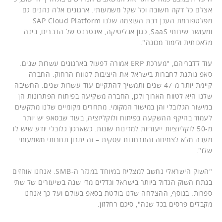
אצלם כל דקה חשובה וכל שקל משמעותי. ארגונים אלה נהנים גם
מפלטפורמת הענן רבת העוצמה שלנו SAP Cloud Platform
ומעושר שירותי SaaS, כגון אנליטיקה, אינטרנט של הדברים, בינה
מלאכותית ולימוד מכונה".
עוד לדבריהם, "מערכת ERP אמורה לפעול בארגונים עשרות שנים.
סאפ נותנת לחברות בישראל את היציבות לטווח הרחוק. החברה
קיימת יותר מ-47 שנים ותמשיך להתקיים עוד עשרות שנים. החשיבה
שלנו היא לטווח הארוך ולכן, החברה משקיעה בפיתוח הפתרונות הן
במישור הגלובלי והן במישור המקומי. מתחרים מקומיים שלנו מתקשים
לעמוד בהיקף ההשקעה בפיתוח ולוקליזציה, בעוד שבסאפ יש יותר
מ-50 לוקליזציות ייעודיות למדינות שונות. כשארגון גלובלי יודע שיש לו
מענה מלא לצמיחה והתרחבות עסקית – זה יתרון תחרותי משמעותי
שלו".
"השוק הישראלי נחשב למצליח במיוחד במגזר ה-SMB. אנחנו אוחזים
בנתח השוק הגדול ביותר בישראל וגדלים מדי שנה בשיעורים של שתי
ספרות. בנוסף, ההצלחה שלנו בולטת בסאפ בעולם ועל כך אנחנו
מקבלים פרסים בכל שנה", סיכם רחלזון.