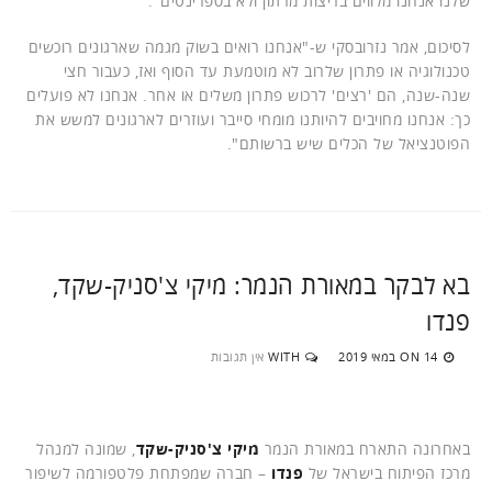
שלנו אנחנו מלווים בריצות מרתון ולא בספרינטים".
לסיכום, אמר נזרובסקי ש-"אנחנו רואים בשוק מגמה שארגונים רוכשים
טכנולוגיה או פתרון שלרוב לא מוטמעת עד הסוף ואז, כעבור חצי
שנה-שנה, הם 'רצים' לרכוש פתרון משלים או אחר. אנחנו לא פועלים
כך: אנחנו מחויבים להיותנו מומחי סייבר ועוזרים לארגונים למשש את
הפוטנציאל של הכלים שיש ברשותם".
בא לבקר במאורת הנמר: מיקי צ'סניק-שקד,
פנדו
14 במאי 2019
WITH
אין תגובות
ON
באחרונה התארח במאורת הנמר
מיקי צ'סניק-שקד
, שמונה למנהל
מרכז הפיתוח בישראל של
פנדו
– חברה שמפתחת פלטפורמה לשיפור