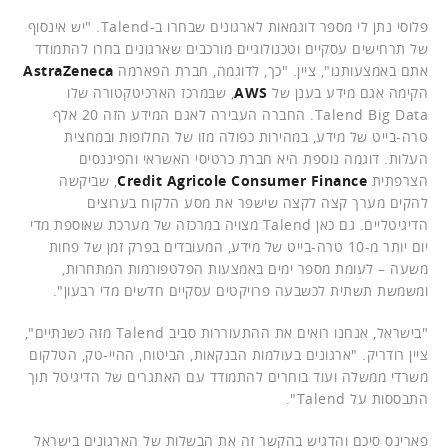
פלוסי נתן לי מספר דוגמאות לארגונים שבחרו ב-Talend. "יש אינסוף
של תרחישים עסקיים וטכנולוגיים מורכבים שארגונים בחרו להתמודד
אתם באמצעותנו", ציין. "כך, לדוגמה, חברת הפארמה
AstraZeneca
הקימה אגם מידע בענן של
AWS
, שבמרכז הארכיטקטורה שלו
Talend Big Data. החברה העבירה לאגם המידע הזה 20 אלף
טרה-בייט של מידע, במהירות כפולה מזו של החלופות ובמחצית
העלות. דוגמה נוספת היא חברת כרטיסי האשראי והפיננסים
הצרפתית
Credit Agricole Consumer Finance
, שביקשה
להקים מערך קצה לקצה שישפר את מסע הלקוח בערוצים
הדיגיטליים. גם כאן Talend מצויה במרכזה של מערכת שאוספת מדי
יום יותר מ-10 טרה-בייט של מידע, המעובדים בפרק זמן של פחות
משעה – לעומת מספר ימים באמצעות הפלטפורמות המתחרות,
ומשמשת תשתית לכשבעה פרויקטים עסקיים חדשים מדי רבעון".
"בישראל, אנחנו רואים את ההתעוררות סביב Talend מזה כשנתיים",
ציין רודריק. "ארגונים בעולמות הבנקאות, הביטוח, ההיי-טק, הטלקום
משרדי ממשלה ועוד בוחרים להתמודד עם האתגרים של הדיגיטל תוך
התבססות על Talend".
פארינס סיכם והדגיש בהקשר זה את הבשלות של הארגונים בישראל