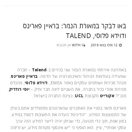
באו לבקר במאורת הנמר: בראיין פארינס
ודוידא פלוסי, TALEND
12 במאי 2019
WITH
אין תגובות
ON
באחרונה אירחתי במאורת הנמר שני בכירים ב-
Talend
– חברה
שפעילה בעולמות הניהול והאינטגרציה של הדטה:
בראיין פארינס
,
מנהל מכירות ושותפים עסקיים באזור EMEA, ו
דוידא פלוסי
, מהנדס
מכירות אזורי בכיר בחברה. את השניים ליווה חבר ותיק –
יוסי רודריק
,
מנכ"ל
אקורייט
מקבוצת
UCL
, נציגת החברה בישראל.
פארינס תיאר בפניי את האתגרים שהארגונים מתמודדים אתם בעידן
של התפוצצות המידע. "הדיגיטל העלה את החשיבות לטפל במידע
בזמן אמת, תוך כדי תנועה, כדי שניתן יהיה לייצר למידע הזה ערך
עסקי אמיתי", ציין. הוא הוסיף כי "יש אינסוף מקורות מידע, יש זרימה