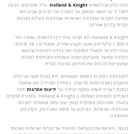
עורכי הדין הבינלאומית
Holland & Knight
. עו"ד סטבינסקי הגיעה
לספר לי על תחומי העיסוק של החברה ועל הדרכים שבהן היא
מסייעת לחברות טכנולוגיה ישראליות שמרחיבות פעילות בארצות
הברית ובדרום אמריקה.
Holland & Knight היא חברת עורכי דין בינלאומית, שמונה יותר
מ-1,300 פרקליטים ואנשי מקצוע אחרים, שפועלים ב-28 סניפים.
עורכי הדין של המשרד מספקים ייצוג בהליכי ליטיגציה ובנושאי
רגולציה וממשל, ומעניקים תמיכה משפטית ולוביסטית לחברות
שמעוניינות להרחיב את פעילותן בארצות הברית.
לסטבינסקי ניסיון רב בתחום המשפטים. היא בוגרת תואר שני בדיני
מחשבים באוניברסיטת תל אביב. בתחילת הקריירה היא שימשה
ככתבת לענייני משפט במוסף הכלכלי של
ידיעות אחרונות
ולפני
כשנתיים הצטרפה כשותפה ב-Holland & Knight. במסגרת תפקידה
במשרד, סטבינסקי מתמקדת במתן ייעוץ עסקי וממשלתי לחברות
טכנולוגיה ישראליות, עם דגש על תחומי האגרו-טק, הקלין-טק
והתחבורה.
בנוסף, היא מסייעת בהעלאת הפרופיל של חברות ישראליות בארצות