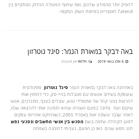
להפיק יותר מהמידע שלהם, ואת שיתוף הפעולה ההדוק המתקיים בין
Talend לאקורייט בפיתוח השוק המקומי.
באה לבקר במאורת הנמר: סיגל גוטרזון
6 במאי 2019
WITH
אין תגובות
ON
באחרונה באה לבקר במאורת הנמר
סיגל גוטרזון
, פסיכולוגית
שעוסקת בשילוב אנשים עם מוגבלות בהיי-טק, כדי להזמין אותי
להרצות בפני קהל של מתמודדי נפש, עובדים בענף, מתנדבים, אנשי
שיקום ועוד. מדובר בפעם השנייה שהיא הזמינה אותי להרצאה שכזו,
לאחר שכבר עשתה זאת באפריל 2005, כשפרויקט אחריות עסקים
למען הקהילה שיזמה בשם
מפגש בין אנשי מחשבים ונפגעי נפש
חגג חמש שנים. כאז כן הפעם, נעניתי להזמנה בשמחה.