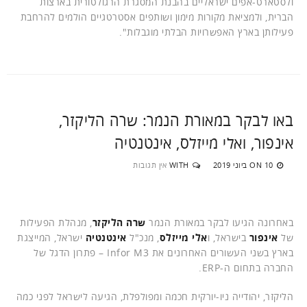
ולסטארט-אפים ישראליים בהבנת המסגרת הרגולטורית בארצות
הברית, ולמציאת מקורות מימון ושותפים אסטרטגיים הולמים להרחבת
פעילותן בארץ האפשרויות הבלתי מוגבלות".
באו לבקר במאורת הנמר: שרה הליקזר,
אינפור, ואלי מייזלס, אינטנטיה
10 ביוני 2019
WITH
אין תגובות
ON
באחרונה הגיעו לבקר במאורת הנמר
שרה הליקזר
, מנהלת הפעילות
של
אינפור
בישראל, ו
אלי מייזלס
, מנכ"ל
אינטנטיה
ישראל, המייצגת
בארץ בשני העשורים האחרונים את Infor M3 – פתרון הדגל של
החברה בתחום ה-ERP.
הליקזר, יהודייה ניו-יורקית חכמה ומפולפלת, הגיעה לישראל לפני כמה