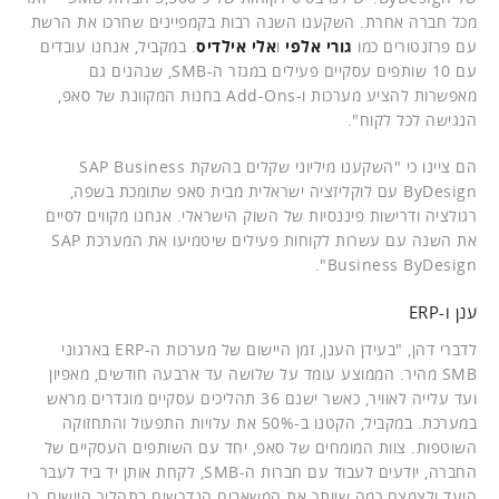
מכל חברה אחרת. השקענו השנה רבות בקמפיינים שחרכו את הרשת
עם פרזנטורים כמו
גורי אלפי
ו
אלי אילדיס
. במקביל, אנחנו עובדים
עם 10 שותפים עסקיים פעילים במגזר ה-SMB, שנהנים גם
מאפשרות להציע מערכות ו-Add-Ons בחנות המקוונת של סאפ,
הנגישה לכל לקוח".
הם ציינו כי "השקענו מיליוני שקלים בהשקת SAP Business
ByDesign עם לוקליזציה ישראלית מבית סאפ שתומכת בשפה,
רגולציה ודרישות פיננסיות של השוק הישראלי. אנחנו מקווים לסיים
את השנה עם עשרות לקוחות פעילים שיטמיעו את המערכת SAP
Business ByDesign".
ענן ו-ERP
לדברי דהן, "בעידן הענן, זמן היישום של מערכות ה-ERP בארגוני
SMB מהיר. הממוצע עומד על שלושה עד ארבעה חודשים, מאפיון
ועד עלייה לאוויר, כאשר ישנם 36 תהליכים עסקיים מוגדרים מראש
במערכת. במקביל, הקטנו ב-50% את עלויות התפעול והתחזוקה
השוטפות. צוות המומחים של סאפ, יחד עם השותפים העסקיים של
החברה, יודעים לעבוד עם חברות ה-SMB, לקחת אותן יד ביד לעבר
היעד ולצמצם כמה שיותר את המשאבים הנדרשים בתהליך היישום, כי