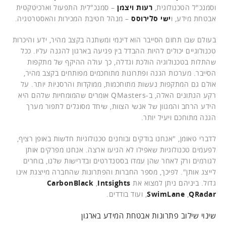
וסמנכ"ל הטכנולוגית,
רעות ויצמן
– סמנכ"לית התפעול וארכיטקטית
אבטחת מידע, ו
ישי סלירוסס
– מנהל חטיבת המכירות והאסטרטגיה.
בעולם שבו תחום הסייבר הוא דינמי ומשתנה בקצב מהיר, ידע והיכרות
טכנולוגיים יכולים להיות ההבדל בין פגיעה בארגון להגנה עליו. ככל
שהתלות בטכנולוגיה הולכת וגדלה, כך עולה ההיקף של מתקפות
הסייבר. מערכות הגנה ופתרונות מתוחכמים מפותחים בקצב מהיר,
אולם גם המתקפות נעשות מתוחכמות, ממוקדות והרסניות יותר. על
רקע הנתונים האלה, ב-QMasters אומרים שהמומחיות שלהם היא
הידע הרחב והמגוון של אנשי הצוות, שיחד מסוגלים לתפור מערך
הגנה מתוחכם ויעיל יותר.
לדברי טאומן, "אנחנו בודקים ובוחנים טכנולוגיות חדשות באופן רציף,
לפעמים טכנולוגיות שאפילו לא הגיעו ארצה. אנחנו מפרקים אותן
לגורמים ורק לאחר שהן עמדו בסטנדרטים ובדרישות שלנו, בוחרים
לייצג אותן". לפיכך, מספר החברות והפתרונות שהחברה מייצגת אינו
גדול. ביניהם ניתן למצוא את
Intsights
,
CarbonBlack
QRadar
,
SwimLane
,
ועוד בודדים.
שינוי שילוב פתרונות אבטחת המידע בארגון