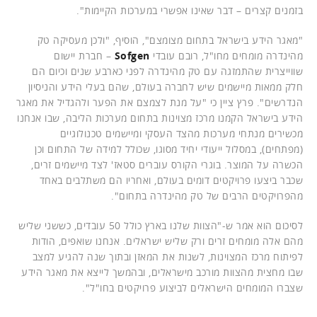
בזמנים קצרים – דבר שאינו אפשרי במערכות הקיימות".
"מאגר הידע בישראל בתחום מצומצם", הוסיף, "ולכן מעסיקה טק
מהינדרה מומחים מחו"ל, רובם עובדי
Sofgen
– חברת יישום
שווייצרית שהתמזגה עם טק מהינדרה לפני כארבע שנים וכיום הם
חלק ממאות מיישמים שיש לחברה בעולם, שהם בעלי הידע והניסיון
הנדרשים". פרץ ציין כי "על מנת לצמצם את הפער ולהגדיל את מאגר
הידע בישראל הקמנו מרכז מצוינות בתחום מערכות הליבה, שבו אנחנו
מכשירים מנתחי מערכות מהצד העסקי ומיישמים טכנולוגיים
(מפתחים), במסלול ייעודי יחיד מסוגו, שכולל למידה של התחום וכן
הכשרה על המוצר. בוגרי הקורס עוברים סטאז' לצד מיישמים זרים,
שכבר ביצעו פרויקטים דומים בעולם, ואחריו הם משתלבים באחד
מהפרויקטים הרבים של טק מהינדרה בתחום".
לסיכום הוא אמר ש-"הצוות שלנו בארץ כולל 50 עובדים, כששני שליש
מהם אלה מומחים זרים ורק שליש ישראלים. אנחנו שואפים, הודות
לפיתוח מרכז המצוינות, לשנות את המאזן ובתוך שנה להגיע למצב
שבו מחצית מהצוות מורכב מישראלים, ובהמשך לייצא את מאגר הידע
שצברו המומחים הישראלים לביצוע פרויקטים בחו"ל".