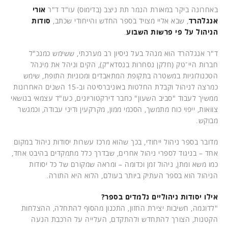
באחרונה ביקר במאורת הנמר תת ניצב (בדימוס) עו"ד ד"ר
אורי
אנגלהרד
, שבא אליי מצויד בספר החדש והייחודי שכתב,
סודות
הניהול על פי פרשות השבוע
.
ד"ר אנגלהרד הוא מנהל בעל ניסיון רב מערכתי, ששימש כמנכ"ל
חברות היי־טק (חלקן נסחרות בנסדא"ק), הקים וניהל את מִינהל
הטכנולוגיות במשטרה בתקופת המתאבדים ומכוניות התופת, שימש
כמרצה לניהול וקבלת החלטות באוניברסיטה וב-15 השנים האחרונות
ממשיך לעבוד "סביב השעון" כחבר דירקטוריונים, כעו"ד עצמאי בנושאי
צוואות, ייפוי כוח מתמשך, הסכמי ממון, מקרקעין ודיני עבודה, וכמגשר
מבוקש.
מדובר בספר ניהול ייחודי, בכך שהוא מרכז עשרות יסודות ניהול במקום
אחד – בניגוד לספרי ניהול אחרים, שבדרך כלל מתמקדים בהיבט אחד,
כמו משא ומתן, ניהול זמן וכדומה – ומראה שמקורם של כל יסודות
הניהול הוא בספר העתיק ביותר בעולם, הלוא היא התורה.
אילו יסודות ניהוליים נלמדים בספר?
"לדוגמה, חשיבות יצירת החזון, התכנון מהסוף להתחלה, ההצלחות
הקטנות, הצורך להתחדש ולהתקדם, העלייה על הרכבת הנעה