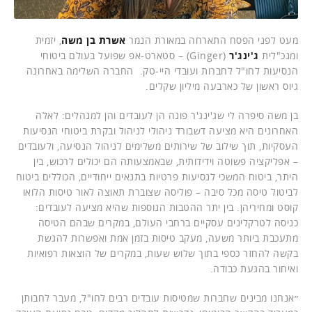
מעט לפני הפסח התארחה במאורת הנמר
אשרת בן משה
, יזמית
ומנכ"לית
ג'ינג'ר
(Ginger) – סטארט-אפ שפועל בעולם ביטוחי
הנסיעות לחו"ל לחברות ועובדי היי-טק. החברה השלימה באחרונה
גיוס ראשון של כארבעה מיליון שקלים.
בן משה סיפרה לי שג'ינג'ר פונה הן לעובדים והן למנהלים: לאלה
האחרונים היא מציעה דשבורד ניהולי לניהול ובקרת ביטוחי הנסיעות
העסקיות, תוך שילוב של שירותים משלימים לניהול הנסיעה, ולעובדים
– אפליקציה פשוטה וידידותית, שבאמצעותה הם יכולים לרכוש, בין
היתר, ביטוח המשכי לנסיעות פרטיות בתנאים ייחודיים, הכוללים ביטוח
לביטול טיסה מכל סיבה – פוליסה שצוברת תאוצה לאור טיסות הלואו
קוסט ומחיריהן. בין יתר ההטבות הנוספות שהיא מציעה לעובדים:
כניסה לטרקלינים עסקיים ברחבי העולם, במקרים שבהם הטיסה
מתעכבת ביותר משעה, מעקב טיסות בזמן אמת ואפשרות להגשת
בקשה להחזר כספי בתוך שלוש שעות, במקרים של הוצאות רפואיות
ואיחור בהגעת כבודה.
״אנחנו מבינים שחברות שמטיסות עובדים רבים לחו"ל, מעבר לחבותן