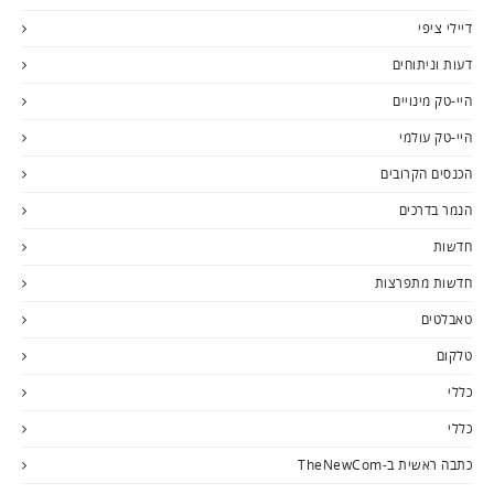
דיילי ציפי
דעות וניתוחים
היי-טק מינויים
היי-טק עולמי
הכנסים הקרובים
הנמר בדרכים
חדשות
חדשות מתפרצות
טאבלטים
טלקום
כללי
כללי
כתבה ראשית ב-TheNewCom