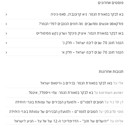
פוסטים אחרונים
בא לבקר במאורת הנמר: גיא קרוננברג, סאפ-גיגיה
פודקאסט אנשים ומחשבים: מה חוזים הכוכבים לפלי הנמר?
באו לבקר במאורת הנמר: איציק פינקל ושרון נקש מסימולייט
הנמר חוגג 70 שנים ליבמ ישראל – חלק ג'
הנמר חוגג 70 שנים ליבמ ישראל – חלק א'
תגובות אחרונות
אלי
על
באו לבקר במאורת הנמר: בכירים ב-וריטאס ישראל
korman avner
על
בא לבקר במאורת הנמר: צחי וייספלד, אינטל
דן תל ניר
על
הטובים לממר"ם – ולמועדון הבכירים של עמותת בוגרי היחידה
מוטי סדובסקי
על
הטובים לממר"ם – ולמועדון הבכירים של עמותת בוגרי היחידה
אליהו
על
"ירושלים של זהב" – הדרימליינר ה-12 של אל על – הגיע לישראל