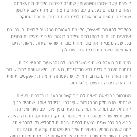
ליצירת קשר איכותי ומשמעותי, שתורם לפיתוח הילדים ולהעצמתם.
האחים הבוגרים נפגשים עם האחים הצעירים אחת לשבוע למשך
שעתיים ומהווים עבור אותם ילדים דמות חברית, תומכת ומחזקת.
במקביל לחונכות האישית, מקיימת העמותה מפגשים קבוצתיים, כמו גם
אירועים חווייתיים למתנדבים ולילדים דוגמת ימי כיף ופעילויות בחגים.
בכל שנה מעניקה אח בוגר אחות בוגרת ישראל שירות למאות ילדים
באמצעות מאות מתנדבים שהוכשרו לכך.
העמותה פועלת בשיתוף משרדי ממשלה והרשויות המוניציפליות,
ונותנת מענה לילדים ללא הבדלי דת, גזע ומין. היא שואפת לתת שירות
לעוד מאות ילדים ברחבי הארץ. יש לעמותה תו מידות לאפקטיביות ואת
כל האישורים הנדרשים על פי חוק.
הנוכחות בהרצאה האזינו לה רוב קשב והתעניינו בדברים ובעצות
שנתתי. הנה חלק מהתגובות שקיבלתי: "לימדת אותנו שתמיד צריך
להתחיל עם תודה, אז תודה שהגעת, בזמן ומוכן, עם חיוך ואנרגיה
חיובית שקשה לפספס. היה אינטימי ומרתק. הגעת עם התורה שאתה
רץ איתה כבר שנים ומצאת דרכים יצירתיות להפליא כדי לחבר אותנו
למה שאתה מאמין. האמירות שלך היו פשוטות וקולעות, ונגעו גם
לעשייה היומיומית שלנו בעמותה אך מתאימות לכל אחת ואחת בחייה