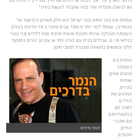
ברחבי הארץ, על "איך לבנות או להרוס את חייך במו ידיך – תהיה נמר
(או לביאה) ותצליח יותר במה שתבחר לעשות בחייך".
עמותת אח בוגר אחות בוגר ישראל היא חלק מארגון בינלאומי של
מנטורינג, שנוסד לפני יותר מ-100 שנים ופועל ב-14 מדינות בעולם.
העמותה מעניקה שירות חונכות אישית ארוכת טווח לילדים ובני נוער
בגילאי 6-18, שגדלים בבית עם הורה יחיד או עם זוג הורים בתפקוד
חלקי ונמצאים בחשיפה מוגברת למצבי סיכון.
המתנדבים
בעמותה
מהווים אחים
ואחיות
בוגרים,
המלווים את
הילדים
לאורך זמן
בהתמודדותם
עם אתגרי
החיים,
הנמר בדרכים
ומכוונים