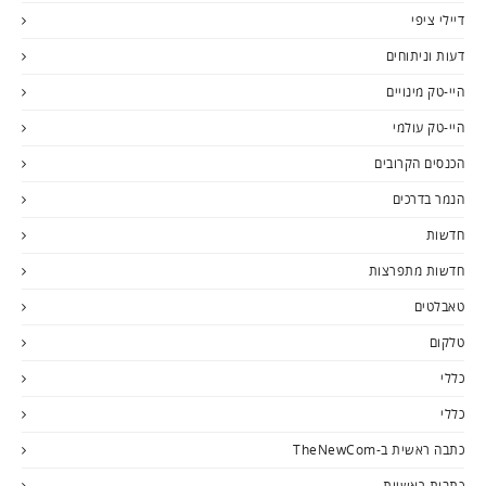
דיילי ציפי
דעות וניתוחים
היי-טק מינויים
היי-טק עולמי
הכנסים הקרובים
הנמר בדרכים
חדשות
חדשות מתפרצות
טאבלטים
טלקום
כללי
כללי
כתבה ראשית ב-TheNewCom
כתבות ראשיות