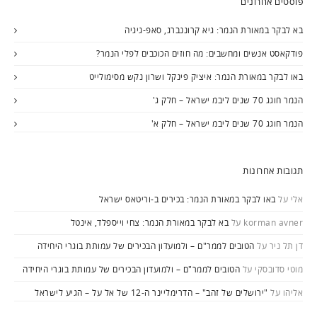
פוסטים אחרונים
בא לבקר במאורת הנמר: גיא קרוננברג, סאפ-גיגיה
פודקאסט אנשים ומחשבים: מה חוזים הכוכבים לפלי הנמר?
באו לבקר במאורת הנמר: איציק פינקל ושרון נקש מסימולייט
הנמר חוגג 70 שנים ליבמ ישראל – חלק ג'
הנמר חוגג 70 שנים ליבמ ישראל – חלק א'
תגובות אחרונות
אלי
על
באו לבקר במאורת הנמר: בכירים ב-וריטאס ישראל
korman avner
על
בא לבקר במאורת הנמר: צחי וייספלד, אינטל
דן תל ניר
על
הטובים לממר"ם – ולמועדון הבכירים של עמותת בוגרי היחידה
מוטי סדובסקי
על
הטובים לממר"ם – ולמועדון הבכירים של עמותת בוגרי היחידה
אליהו
על
"ירושלים של זהב" – הדרימליינר ה-12 של אל על – הגיע לישראל