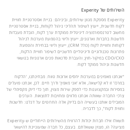
השירותים של Experity
Experity מספקת מגוון שירותים, וביניהם: בניית אסטרטגיית חוויית
לקוח חדשנית, ייעוץ לשיפור תהליכי ניהול לקוחות, בניית אסטרטגיית
מחשוב לטרנספורמציה דיגיטלית ממוקדת ערך לקוח, הובלת מעבדות
חדשנות בחברות וארגונים, ייעוץ וליווי בהטמעת מערכות לניהול
לקוחות וחוויית לקוח (כולל CRM), ייעוץ וליווי בבחירת והטמעת
פתרונות טכנולוגיים ודיגיטליים חדשניים לשיפור חוויית הלקוח,
CDO/CXO במיקור-חוץ, והעברת סדנאות פנים ארגוניות בנושאי
חדשנות וניהול ממוקד לקוח.
"אנחנו מאמינים במערכות יחסים ארוכות טווח. מבחינתנו, 'הלקוח
במרכז' זו לא קלישאה, אלא 'אני מאמין' ודרך חיים. לכן, אנחנו פועלים
במסירות ובמקצוענות כדי לספק שירות מצוין, תוך כדי דיוק מקסימלי של
צרכי החברה שאותה אנחנו מלווים ומחויבות לתוצאות. הערכים
המובילים אותנו בעשייה הם בדיוק אלה החרוטים על דגלנו: חדשנות
וחווית לקוח", כך לדבריה.
תשאלו אילו חברות יכולות להרוויח מהשירותים הייחודיים ש-Experity
מציעה? הו, מצוין ששאלתם. בעצם, כל חברה שמעוניינת להישאר