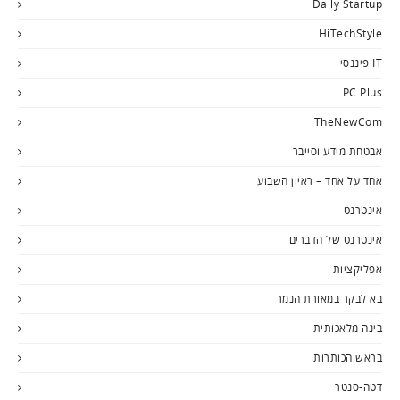
Daily Startup
HiTechStyle
IT פיננסי
PC Plus
TheNewCom
אבטחת מידע וסייבר
אחד על אחד – ראיון השבוע
אינטרנט
אינטרנט של הדברים
אפליקציות
בא לבקר במאורת הנמר
בינה מלאכותית
בראש הכותרות
דטה-סנטר