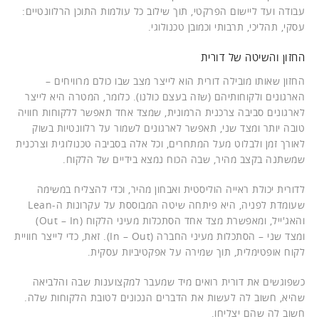
עבודה ועד ליישום הפרקטי, תוך שילוב כל עולמות התוכן הרלוונטיים:
עסקי, תהליכי, תרבותי וכמובן טכנולוגי.
החזון והשיטה של דורית
החזון שאותו מובילה דורית הוא לייצר מצב שבו כולם מרוויחים –
הארגונים ולקוחותיהם (שזה בעצם כולנו). כלומר, המטרה היא לייצר
לארגונים סביבה צרכנית הרמונית, שמצד אחד תאפשר ללקוחות חוויה
טובה יותר ומצד שני, תאפשר לארגונים לשמור על רלוונטיות בשוק
לאורך זמן ולבלוט מעל המתחרים, וכל אלה בסביבה טכנולוגית וצרכנית
שמשתנה בקצב מהיר, שבה הכוח נמצא בידיים של הלקוח.
לדורית יכולת ראייה הוליסטית ואבחון מהיר, וכדי להצליח במשימה
שעומדת לפניה, היא פיתחה שיטה המבוססת על עקרונות ה-Lean
והאג'ייל, ומאפשרת מצד אחד הסתכלות מעיני הלקוח (Out – In)
ומצד שני – הסתכלות מעיני החברה (In – Out). זאת, כדי לייצר חוויית
לקוח אופטימלית, תוך שמירה על אפקטיביות עסקית.
כשפוגשים את דורית רואים מיד שמעבר למקצוענות שבה והלביאה
שהיא, חשוב לה לעשות את הדברים הנכונים לטובת הלקוחות שלה.
חשוב לה שהם יצליחו.