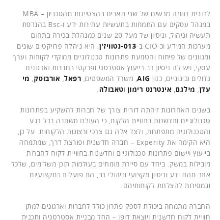
לדורית רזומה מרשים של שני תארים בהצטיינות מהטכניון – MBA
במנהל עסקים עם התמחות בתעשיות עתירות ידע ו-Bsc בהנדסת
תעשיה וניהול, וניסיון של מעל 20 שנים כמנהלת בכירה בתחום
מערכות המידע וכ-CIO ב-
013-נטוויז'ן
. היא ניהלה פרויקטים שונים
ומגוונים של פיתוח והטמעת פתרונות טכנולוגיים ממוקדי לקוחות וערך
עסקי, ויש לה ניסיון רב בייעוץ אסטרטגי ופרקטי בחברות וארגונים
גדולים ובינוניים, כגון
AIG
, משרד המשפטים,
רפאל
,
אורבוטק
,
מי
עדן
,
מילגם
,
אינטרנט רימון
ו
טאבולה
.
בשנים האחרונות זיהתה דורית צורך של חברות להשקיע בפתרונות
טכנולוגיים וחדשנות בחוויית הלקוח, כי העולם משתנה בכל רגע
והטכנולוגיה מתפתחת, ולצד אלה גם צרכי ורצונות הלקוחות. על כן,
היא הקימה את Experity – חברה חדשנית ופורצת דרך, שמתמחה
בייעוץ ויישום פתרונות טכנולוגיים וחדשנות בחוויית לקוח לחברות
מובילות במשק. ביחד עם סיירת מומחים בעולמות תוכן משלימים, שלכל
אחד מהם ידע וניסיון מקצועי וניהולי רב, הם פועלים במקצועיות
ובמסירות להצלחת לקוחותיהם.
החברה מתמחה ביכולת לספק פתרון כולל לחברות וארגונים למתן
חוויית לקוח חדשנית ויוצאת דופן – החל מבניית אסטרטגיה ותכנית