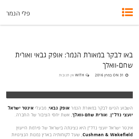
פלי הנמר
באו לבקר במאורת הנמר: אופק גבאי ואורית
שחם-וואלך
31 במרץ 2016
WITH
אין תגובות
ON
השבוע הגיעו לבקר במאורת הנמר
אופק גבאי
, מבעלי
אינטר ישראל
יועצי נדל"ן
, ו
אורית שחם-וואלך
, אשת יחסי הציבור של החברה.
אינטר ישראל יועצי נדל"ן היא נציגתה בישראל של פירמת הייעוץ
Cushman & Wakefield
, שעל לקוחותיה בארץ נמנות הנציגויות