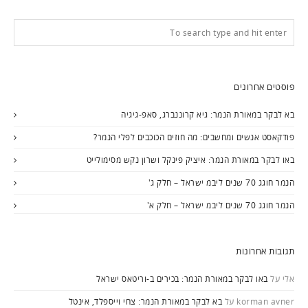
פוסטים אחרונים
בא לבקר במאורת הנמר: גיא קרוננברג, סאפ-גיגיה
פודקאסט אנשים ומחשבים: מה חוזים הכוכבים לפלי הנמר?
באו לבקר במאורת הנמר: איציק פינקל ושרון נקש מסימולייט
הנמר חוגג 70 שנים ליבמ ישראל – חלק ג'
הנמר חוגג 70 שנים ליבמ ישראל – חלק א'
תגובות אחרונות
אלי
על
באו לבקר במאורת הנמר: בכירים ב-וריטאס ישראל
korman avner
על
בא לבקר במאורת הנמר: צחי וייספלד, אינטל