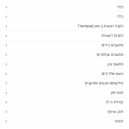
כללי
כללי
כתבה ראשית ב-TheNewCom
כתבות ראשיות
מחשבים ניידים
מחשבים שולחניים
מחשוב ענן
נושא אחד ביום
פודקאסט אנשים ומחשבים
פנאי-טק
קהילת ה-IT
תוכן שיווקי
תוכנה