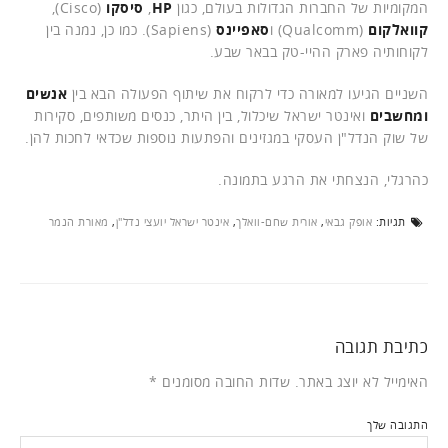
המקומיות של החברות הגדולות בעולם, כגון
HP
,
סיסקו
(Cisco),
קוואלקום
(Qualcomm) ו
סאפיינס
(Sapiens). כמו כן, נמנה בין
לקוחותיה פארק ההיי-טק בבאר שבע.
השניים הגיעו למאורה כדי לרקוח את שיתוף הפעולה הבא בין
אנשים
ומחשבים
ואינטר ישראל שיכלול, בין היתר, כנסים משותפים, סקירות
של שוק הנדל"ן העסקי במגזינים והפתעות נוספות שכדאי לחכות להן.
כהרגלי, הנצחתי את הרגע בתמונה.
תגיות:
אופק גבאי
,
אורית שחם-וואלך
,
אינטר ישראל יועצי נדל"ן
,
מאורת הנמר
כתיבת תגובה
האימייל לא יוצג באתר.
שדות החובה מסומנים
*
התגובה שלך