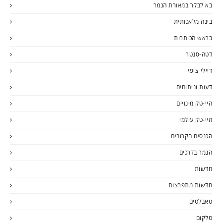
בא לבקר במאורת הנמר
בינה מלאכותית
בראש הכותרות
דטה-סנטר
דיילי ציפי
דעות וניתוחים
היי-טק מינויים
היי-טק עולמי
הכנסים הקרובים
הנמר בדרכים
חדשות
חדשות מתפרצות
טאבלטים
טלקום