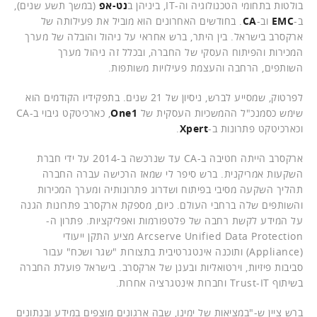
בולטות בתחומי הטכנולוגיה וה-IT, ביניהן ב
נט-אפ
(במשך תשע שנים),
ב-
EMC
וב-
CA
. בחודשים האחרונים הוא מוביל את פעילותה של
ארקסרב בישראל. בין היתר, ברש אחראי על ניהול והובלה של מערך
המכירות והפיתוח העסקי של החברה, ובכלל זה ניהול מערך
השותפים, הרחבה והעצמת פעילויות משותפות.
לפרטוק, שמסייע לברש, ניסיון של 21 שנים. בתפקידיו הקודמים הוא
שימש כסמנכ"ל ההמשכיות העסקית של
One1
, כארכיטקט גיבוי ב-CA
וכארכיטקט פתרונות ב-
Xpert
.
ארקסרב הייתה חטיבה ב-CA עד שנרכשה ב-2014 על ידי חברת
השקעות אמריקנית. ברש סיפר לי שמאז הרכישה עברה החברה
תהליך השקעה מסיבי בפיתוח ושדרוג פתרונותיה ומערך המכירות
והשותפים שלה ברחבי העולם. כיום, מספקת ארקסרב פתרונות הגנה
על המידע לקשת רחבה של פלטפורמות ואפליקציות. פתרון ה-
Arcserve Unified Data Protection מציע התקן ייעודי
(Appliance) ותוכנה אינטגרטיבית בתצורות "שגר ושכח" עבור
סביבות פיזיות, וירטואליות ובענן של ארקסרב. בישראל פועלת החברה
בשיתוף Trust-IT וחברות אינטגרציה אחרות.
ברש ציין ש-"במציאות של ימינו, שבה ארגונים מוצפים במידע ובנתונים