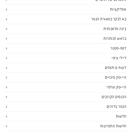
אפליקציות
בא לבקר במאורת הנמר
בינה מלאכותית
בראש הכותרות
דטה-סנטר
דיילי ציפי
דעות וניתוחים
היי-טק מינויים
היי-טק עולמי
הכנסים הקרובים
הנמר בדרכים
חדשות
חדשות מתפרצות