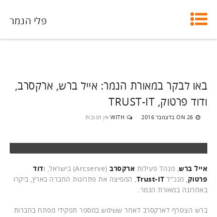
פלי הנמר
באו לבקר במאורת הנמר: אייל ברש, ארקסרב,
ודוד פרטוק, TRUST-IT
26 בדצמבר 2016
WITH
אין תגובות
ON
אייל ברש
, מנהל פעילות
ארקסרב
(Arcserve) בישראל, ו
דוד
פרטוק
, מנכ"ל
Trust-IT
, המפיצה את פתרונות החברה בארץ, ביקרו
באחרונה במאורת הנמר.
ברש הצטרף לארקסרב לאחר ששימש במספר תפקידי מפתח בחברות