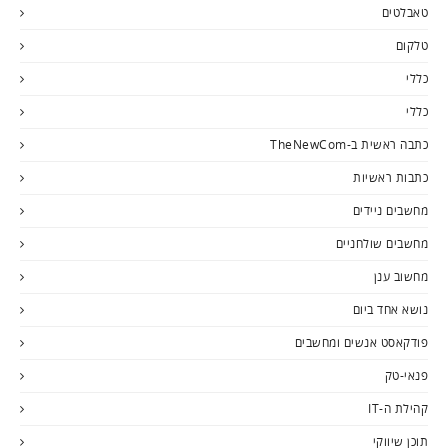
טאבלטים
טלקום
כללי
כללי
כתבה ראשית ב-TheNewCom
כתבות ראשיות
מחשבים ניידים
מחשבים שולחניים
מחשוב ענן
נושא אחד ביום
פודקאסט אנשים ומחשבים
פנאי-טק
קהילת ה-IT
תוכן שיווקי