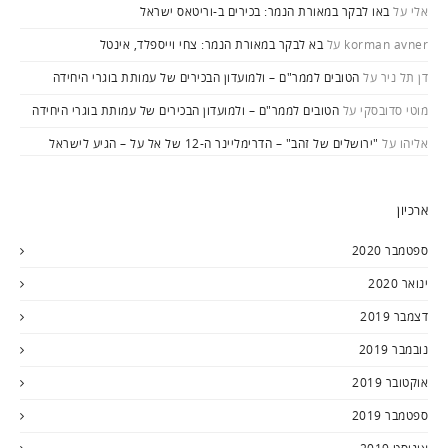
אלי
על
באו לבקר במאורת הנמר: בכירים ב-וריטאס ישראל
korman avner
על
בא לבקר במאורת הנמר: צחי וייספלד, אינטל
דן תל ניר
על
הטובים לממר"ם – ולמועדון הבכירים של עמותת בוגרי היחידה
מוטי סדובסקי
על
הטובים לממר"ם – ולמועדון הבכירים של עמותת בוגרי היחידה
אליהו
על
"ירושלים של זהב" – הדרימליינר ה-12 של אל על – הגיע לישראל
ארכיון
ספטמבר 2020
ינואר 2020
דצמבר 2019
נובמבר 2019
אוקטובר 2019
ספטמבר 2019