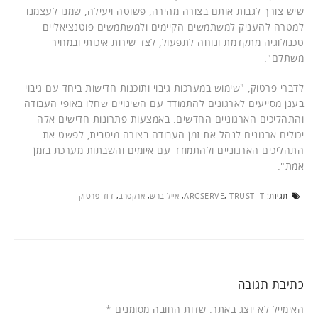
שיש צורך לגבות אותם בצורה מהירה, פשוטה ויעילה, שמנו לעצמנו
למטרה להעניק למשתמשים הקיימים ולמשתמשים פוטנציאליים
טכנולוגיה מתקדמת ונוחה לתפעול, לצד שירות איכותי ובמחיר
משתלם".
לדברי פרטוק, "שימוש במערכות גיבוי ותוכנות חדישות ביחד עם גיבוי
בענן מסייעים לארגונים להתמודד עם השינויים שחלו באופי העבודה
והתהליכים הארגוניים החדשים. באמצעות פתרונות חדישים אלה
יכולים ארגונים לנהל את זמן העבודה בצורה מיטבית, לפשט את
התהליכים הארגוניים ולהתמודד עם איומים והשבתות מערכת בזמן
אמת".
תגיות:
TRUST IT
,
ARCSERVE
,
אייל ברש
,
ארקסרב
,
דוד פרטוק
כתיבת תגובה
האימייל לא יוצג באתר.
שדות החובה מסומנים
*