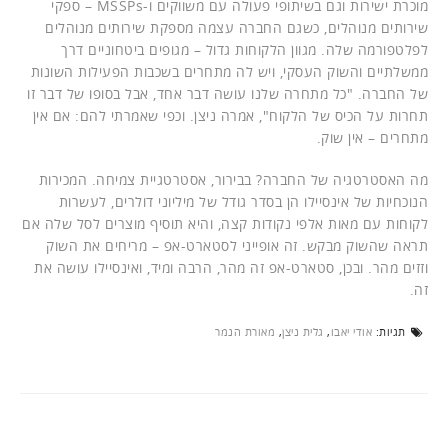
מוכרת ישירות וגם בשיתופי פעולה עם משווקים ו-MSSPs – ספקי
שירותים מנוהלים, כשגם החברה עצמה מספקת שירותים מנוהלים
לפלטפורמה שלה. מגוון הלקוחות גדול – מגופים ביטחוניים דרך
ממשלתיים והשוק העסקי, ויש לה מתחרים בשכבות הפעילות השונות
של החברה. "כל מתחרה שלנו עושה דבר אחד, אבל בסופו של דבר זו
תחרות על הכיס של הלקוח", אמרה ניצן. וכפי שאמרתי להם: אם אין
מתחרים – אין שוק.
מה האסטרטגיה של החברה? בבירור, אסטרטגיית צמיחה. המכירות
הנוכחיות של אינסיילו הן בסדר גודל של מיליוני דולרים, לעשרות
לקוחות עם מאות אלפי נקודות קצה, והיא תוסיף מוצרים לסל שלה אם
תראה שהשוק מבקש. זה אופייני לסטארט-אפ – מריחים את השוק
וזזים מהר. ובכן, סטארט-אפ זה מהר, הרבה ומיד, ואינסיילו עושה את
זה.
תגיות:
אודי יאבו
,
גלית ניצן
,
מאורת הנמר