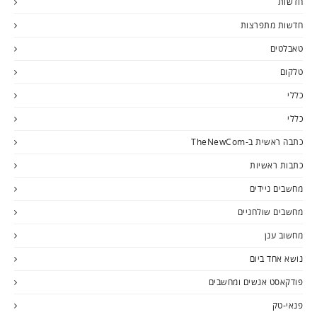
חדשות
חדשות מתפרצות
טאבלטים
טלקום
כללי
כללי
כתבה ראשית ב-TheNewCom
כתבות ראשיות
מחשבים ניידים
מחשבים שולחניים
מחשוב ענן
נושא אחד ביום
פודקאסט אנשים ומחשבים
פנאי-טק