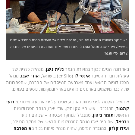
באו לבקר במאורת הנמר: גלית ניצן, מנהלת כללית של פעילות חברת הסייבר אינסיילו
בישראל, ואודי יאבו, מנהל הטכנולוגיות הראשי ואחד מארבעת המייסדים של החברה.
צילום: פלי הנמר
באחרונה הגיעו לבקר במאורת הנמר
גלית ניצן
, מנהלת כללית של
פעילות חברת הסייבר
אינסיילו
(enSilo) בישראל, ו
אודי יאבו
, מנהל
הטכנולוגיות הראשי ואחד מארבעת המייסדים של החברה, שהפתרונות
שלה כבר מיושמים בארגונים גדולים בארץ ובמקומות נוספים בעולם.
אינסיילו הוקמה לפני פחות מארבע שנים על ידי ארבעה מייסדים:
רועי
קתמור
, המנכ"ל – איש היי-טק ותיק; אודי יאבו, מנהל הטכנולוגיות
הראשי, ו
תומר ביטון
, סמנכ"ל למחקר אבטחה – שניהם הגיעו
מ
רפאל
, שם היה יאבו מנהל הטכנולוגיות הראשי של מחקר הסייבר;
ו
עידו קלזון
, סמנכ"ל הנדסה, שהיה מנהל פיתוח בכיר ב
אימפרבה
.