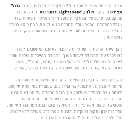
עד היום גייסה אינסיילו יותר מ-30 מיליון דולר מקרנות, ביניהן
כרמל
ונצ'רס
(לשעבר
ויולה
),
Lightspeed
ו
רמברנדט
. מטה החברה
ממוקם בסן פרנסיסקו ובהרצליה פועל מרכז המחקר והפיתוח שלה,
שגדל בהתמדה. מספר עובדי החברה מגיע לכ-90, מהם כ-50 במרכז
המו"פ שלה בהרצליה וכ-40 בארצות הברית, שמהווה השוק העיקרי
למכירותיה.
ניצן הייתה עורכת דין שהחליטה לעבור לתחום המחשבים, למדה
באוניברסיטה והתחילה לעבוד בענף. "חבורת המייסדים צירפה אותי
לאינסיילו כמנהלת כללית בישראל כשרועי קתמור, המנכ"ל, עשה
רילוקיישן לארצות הברית, שם יושב מטה הנהלת החברה", אמרה.
השניים סיפרו לי בביקורם שאינסיילו פיתחה ומשווקת פלטפורמה
מקיפה להגנה על תחנות קצה בארגונים, שעוצרת בזמן אמת תקיפות
זדוניות טרם ובמהלך פעילותן, תוך הגנה מתמדת על המידע הארגוני
מפני גניבה ושינויים זדוניים. הם אמרו שהפלטפורמה מספקת
אוטומציה וניצוח מלא על זיהוי, חסימה ותגובה בזמן אמת נגד מתקפות
מודרניות כגון נוזקות ממוקדות, תוכנות כופר ודרכי פעולה ללא קבצים,
מבלי להכביד על צוותי ה-IT והאבטחה הארגוניים.