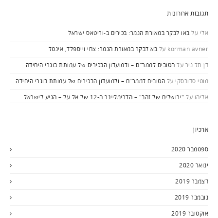
תגובות אחרונות
אלי
על
באו לבקר במאורת הנמר: בכירים ב-וריטאס ישראל
korman avner
על
בא לבקר במאורת הנמר: צחי וייספלד, אינטל
דן תל ניר
על
הטובים לממר"ם – ולמועדון הבכירים של עמותת בוגרי היחידה
מוטי סדובסקי
על
הטובים לממר"ם – ולמועדון הבכירים של עמותת בוגרי היחידה
אליהו
על
"ירושלים של זהב" – הדרימליינר ה-12 של אל על – הגיע לישראל
ארכיון
ספטמבר 2020
ינואר 2020
דצמבר 2019
נובמבר 2019
אוקטובר 2019