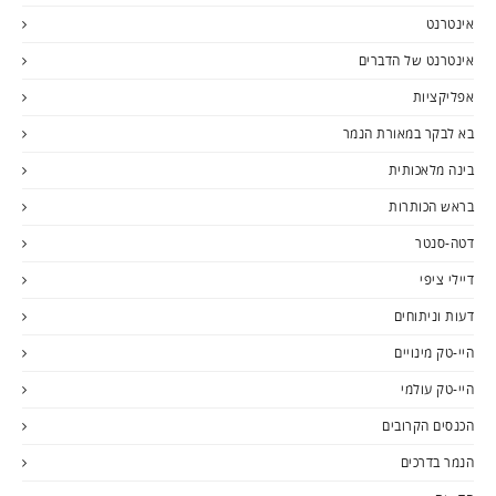
אינטרנט
אינטרנט של הדברים
אפליקציות
בא לבקר במאורת הנמר
בינה מלאכותית
בראש הכותרות
דטה-סנטר
דיילי ציפי
דעות וניתוחים
היי-טק מינויים
היי-טק עולמי
הכנסים הקרובים
הנמר בדרכים