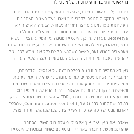
נוף איומי הסייבר והפתרונות של אינסיילו
דיברנו על נוף איומי הסייבר, שהשניים העיקריים בו כיום הם גניבת
המידע ומתקפות הכופר. לדברי ניצן ויאבו, "עד השנים האחרונות
הפתרונות ניסו למנוע פריצה וחדירה מבחוץ. הבעיה היא שזה לא
עובד והמתקפות הידועות הרבות בתחום זה, כמו WannaCry ו-
NotPetya, מעידות על כך. אינסיילו מגינה על המידע עצמו – נשוא
הנזק, כשהנזק יכול להיות הצפנה והשחתה של מידע או גניבתו. אנחנו
מאפשרים למנוע זאת, כאשר משתמש הקצה כלל אינו מודע לכך ויכול
להמשיך לעבוד על התחנה הנגועה גם בזמן מתקפה פעילה עליה".
כאן לא מסתיימים היתרונות בפלטפורמה של אינסיילו. לדבריהם,
"מעבר לכך, אנחנו מספקים עוד פתרונות, כך שהלקוח יכול ליהנות
מסל שירותים רחב מספק אחד. הפלטפורמה שלנו היא רב שכבתית
ומאפשרת ללקוח לבחור גם NGAV – הדור הבא של האנטי וירוס,
שמונע את הכניסה של הווירוסים; EDR – השכבה שמונעת את הנזק
במידה שהתחנה כבר נגועה; ו-Communication control, שמספק
לארגון מבט ושליטה על כל האפליקציות שבו שמתקשרות החוצה".
שאלתי את ניצן ויאבו איך אינסיילו פועלת מול השוק. מסתבר
שהדינמיות של החברה באה לידי ביטוי גם בשיווק ובמכירות. אינסיילו