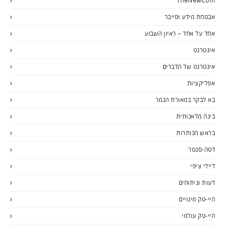
TheNewCom
אבטחת מידע וסייבר
אחד על אחד – ראיון השבוע
אינטרנט
אינטרנט של הדברים
אפליקציות
בא לבקר במאורת הנמר
בינה מלאכותית
בראש הכותרות
דטה-סנטר
דיילי ציפי
דעות וניתוחים
היי-טק מינויים
היי-טק עולמי