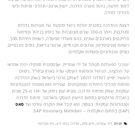
לימוד חדשה, ניהול מערכי הדרכה, ייעוץ ארגוני-תהליכי ופיתוח וליווי
תהליכי למידה.
לצוות ההדרכה בתכנית יכולות ניהול ותפעול של מערכות גדולות
ומורכבות, ויותר מ-100 שנים מצטברות של ניסיון בניהול ובפיתוח
פרויקטים בארגונים שונים, בהם משרדי ממשלה, רשויות ויחידות סמך,
רשויות מוניציפליות, ארגונים חברתיים, ארגוני בריאות, גופים פיננסיים,
גופים טכנולוגיים ומוסדות אקדמיים.
יצוין כי הפעילות תנוהל על ידי שטרית, שבמסגרת תפקידו יהיה אחראי
על ההקמה, הניהול והפיתוח העסקי שלה בארץ ובחו"ל. ניסיונו
העשיר יסייע לטלדור להפוך לשחקן מרכזי בישראל בשוק ההדרכה
ופיתוח תהליכי הלמידה המתקדמים. שטרית הוא מומחה לטכנולוגיות
עסקיות, שיווק ופיתוח הדרכה, ומביא עמו ניסיון של יותר מ-25 שנים
בהובלת פרויקטים בתחום הייעוץ העסקי והארגוני, פיתוח הדרכה
וטכנולוגיות עסקיות. בנוסף, הוא קיבל אות הוקרה עולמי של
סאפ
(SAP) בתחום האקדמיה – SAP Visionary Member.
תגיות:
דוד שטרית
,
חיים סלע
,
טלדור
,
כרמי ידע
,
נתי אברהמי