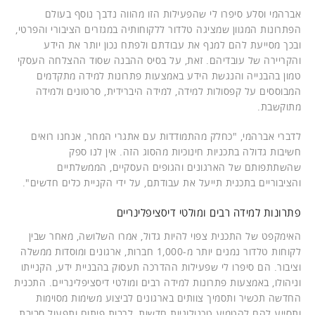
אברהמי וסלע סיפרו לי שהפעילות הזו מהווה נדבך נוסף בעולם
הפתרונות המגוון שמציגה טלדור ללקוחותיה במגזרים הציבורי והפרטי,
ובכך מסייעת להם למנף את עבודתם ולפתח נכון יותר את הידע
והקריירה של עובדיהם. זאת, על בסיס ההבנה שסוד ההצלחה העסקי
טמון בהבנייה והנגשת הידע באמצעות פתרונות למידה מתקדמים
המבוססים על קפסולות למידה, למידה היברידית, סרטונים ולמידה
מתוקשבת.
לדברי אברהמי, "כחלק מהתמודדות עם אתגרי המחר, אנחנו רואים
חשיבות גדולה בתכניות חינוכיות מהסוג הזה. אין לנו ספק
שהשתתפותם של הארגונים והגופים העסקיים, הממשלתיים
והציבוריים בתכנית תייעל את עבודתם, על ידי הקניית כלים חדשים".
פתרונות למידה רבים ומולטי דיסציפלינריים
האימקפט של התכנית צפוי להיות גדול, אמרו השלושה, מאחר שבין
לקוחות טלדור נמנים יותר מ-1,000 חברות, ארגונים ומוסדות ממשלה
וציבור. הם סיפרו לי שפעילות ההדרכה תעסוק בהבניית ידע, הקנייתו
וניהולו, באמצעות פתרונות למידה רבים ומולטי דיסציפלינריים. התכנית
החדשה תכשיר ותסמיך צוותים בארגונים לביצוע משימות מסוימות
ותסייע להם להטמיע טכנולוגיות חדשות, לרבות פיתוח ותפעול סביבת