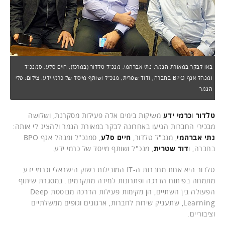
באו לבקר במאורת הנמר: נתי אברהמי, מנכ"ל טלדור (במרכז); חיים סלע, סמנכ"ל
ומנהל אגף BPO בחברה; ודוד שטרית, מנכ"ל ושותף מייסד של כרמי ידע. צילום: פלי
הנמר
טלדור
ו
כרמי ידע
משיקות בימים אלה פעילות מסקרנת, ושלושה
מבכירי החברות הגיעו באחרונה לבקר במאורת הנמר ולהציג לי אותה:
נתי אברהמי
, מנכ"ל טלדור,
חיים סלע
, סמנכ"ל ומנהל אגף BPO
בחברה, ו
דוד שטרית
, מנכ"ל ושותף מייסד של כרמי ידע.
טלדור היא אחת מחברות ה-IT המובילות בשוק הישראלי וכרמי ידע
מתמחה בפיתוח הדרכה ופתרונות למידה מתקדמים. במסגרת שיתוף
הפעולה בין השתיים, הן מקימות פעילות הדרכה מבוססת Deep
Learning, שתעניק שירות לחברות, ארגונים וגופים ממשלתיים
וציבוריים.