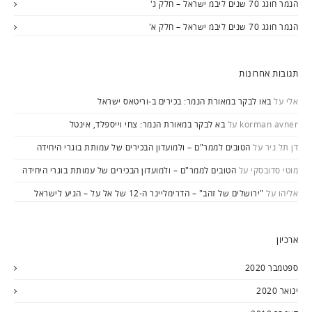
הנמר חוגג 70 שנים ליבמ ישראל – חלק ג'
הנמר חוגג 70 שנים ליבמ ישראל – חלק א'
תגובות אחרונות
אלי
על
באו לבקר במאורת הנמר: בכירים ב-וריטאס ישראל
korman avner
על
בא לבקר במאורת הנמר: צחי וייספלד, אינטל
דן תל ניר
על
הטובים לממר"ם – ולמועדון הבכירים של עמותת בוגרי היחידה
מוטי סדובסקי
על
הטובים לממר"ם – ולמועדון הבכירים של עמותת בוגרי היחידה
אליהו
על
"ירושלים של זהב" – הדרימליינר ה-12 של אל על – הגיע לישראל
ארכיון
ספטמבר 2020
ינואר 2020