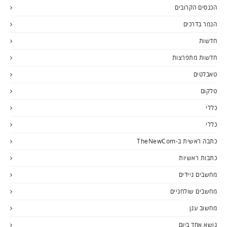
הכנסים הקרובים
הנמר בדרכים
חדשות
חדשות מתפרצות
טאבלטים
טלקום
כללי
כללי
כתבה ראשית ב-TheNewCom
כתבות ראשיות
מחשבים ניידים
מחשבים שולחניים
מחשוב ענן
נושא אחד ביום