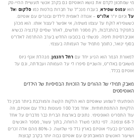
מי שמתכוון לקדם את נושא האוטיזם גם בקרב אנשי תעשיית ההיי-טק
הוא
עמוס שפירא
, בעברו מנכ"ל של חברות בולטות כמו
סלקום
ו
אל
על
וכיום יו"ר
אלו"ט
– אגודה לאומית לילדים ובוגרים עם אוטיזם.
כששפירא לוקח על עצמו משימה, אי אפשר לעצור אותו. הוא מכהן
בתפקיד בהתנדבות, רק מספר חודשים, לאחר שסיים קדנציה כנשיא
אוניברסיטת חיפה. פגשתי בו בכובעו החדש בערב ההתרמה לאלו"ט
בסוף ינואר, כתומך מתמיד של העמותה בעצמי.
למאורת הנמר הוא הגיע יחד עם
רחל רוזנמן
, מנהלת אגף גיוס
משאבים באלו"ט, והשניים סיפרו לי על העמותה ועבודתה, וגם על
אוטיזם בכלל.
מאבק תמידי של ההורים על הזכויות הבסיסיות של הילדים
האוטיסטים
הופתעתי לשמוע שאוטיזם הוא הלקות הקשה והמורכבת ביותר מבין כל
הלקויות ההתפתחותיות. אחד מכל 100 פעוטות נולד עם אוטיזם, וזה
עוד התסריט האופטימי. נתונים בארצות הברית כבר מדברים על אחד
ל-68 וצפונה. לפי נתוני משרד הרווחה, בתוך עשור, מספר האנשים
המוכרים כבעלי אוטיזם בארץ גדל פי שלושה. כ-80% מהם אלה זכרים
ושיעור האנשים המאובחנים עם אוטיזם גבוה יותר בקרב קבוצות