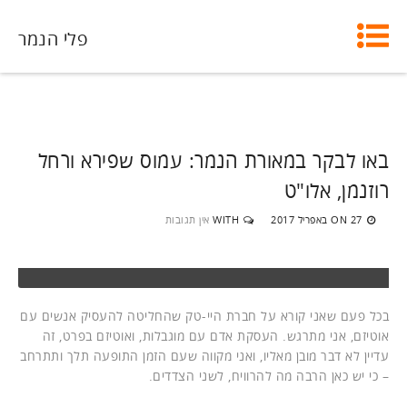
פלי הנמר
באו לבקר במאורת הנמר: עמוס שפירא ורחל
רוזנמן, אלו"ט
27 באפריל 2017
WITH
אין תגובות
ON
בכל פעם שאני קורא על חברת היי-טק שהחליטה להעסיק אנשים עם
אוטיזם, אני מתרגש. העסקת אדם עם מוגבלות, ואוטיזם בפרט, זה
עדיין לא דבר מובן מאליו, ואני מקווה שעם הזמן התופעה תלך ותתרחב
– כי יש כאן הרבה מה להרוויח, לשני הצדדים.