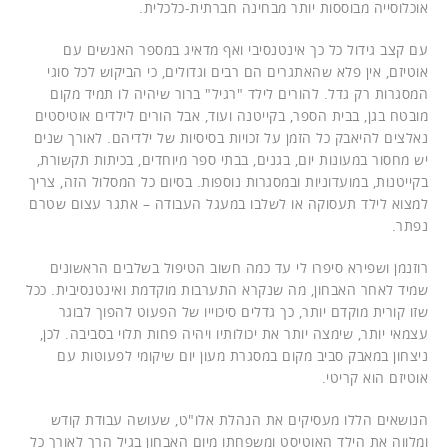
אוכלוסייה מבוססות יותר מבחינה חברתית-כלכלית.
עם קצב גידול כל כך אינטנסיבי ואף מדאיג במספר האנשים עם
אוטיזם, אין פלא שהאתגרים הם רבים וגדולים, כי הביקוש לכל סוגי
המסגרות רק גדל. להורים לילד "רגיל" ברור שיהיה לו תמיד מקום
מובטח בגן, בבית הספר, בקייטנה ועוד, אבל הורים לילדים אוטיסטים
נאלצים להיאבק כל הזמן על זכויות בסיסיות של ילדיהם. לאורך שנים
יש מחסור במעונות יום, בגנים, בבתי ספר מיוחדים, בכיתות תקשורת,
בקייטנות, במועדוניות ובמסגרות נוספות. בסיום כל המסלול הזה, צריך
למצוא לילד תעסוקה או לשלבו במעגל העבודה – אתגר עצום שטרם
נפתר.
רוזנמן ושפירא סיפרו לי עד כמה חשוב הטיפול בשלבים הראשונים
שמיד לאחר האבחון, מה שנקרא התערבות מוקדמת ואינטנסיבית. ככל
שזו קורית מוקדם יותר, כך גדלים סיכוייו של הפעוט להפוך לבוגר
עצמאי יותר, שימצה יותר את יכולותיו ויהיה פחות תלוי בסביבה. לכן,
ניצחון במאבק סביב מקום במסגרת מעון יום שיקומי לפעוטות עם
אוטיזם הוא קריטי.
הנושאים הללו מעסיקים את הנהלת אלו"ט, שעושה עבודת קודש
ומלווה את הילד האוטיסט ומשפחתו מיום האבחון בגיל הרך לאורך כל