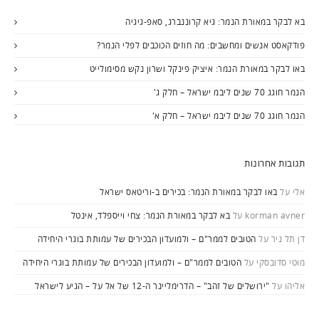
בא לבקר במאורת הנמר: גיא קרוננברג, סאפ-גיגיה
פודקאסט אנשים ומחשבים: מה חוזים הכוכבים לפלי הנמר?
באו לבקר במאורת הנמר: איציק פינקל ושרון נקש מסימולייט
הנמר חוגג 70 שנים ליבמ ישראל – חלק ג'
הנמר חוגג 70 שנים ליבמ ישראל – חלק א'
תגובות אחרונות
אלי
על
באו לבקר במאורת הנמר: בכירים ב-וריטאס ישראל
korman avner
על
בא לבקר במאורת הנמר: צחי וייספלד, אינטל
דן תל ניר
על
הטובים לממר"ם – ולמועדון הבכירים של עמותת בוגרי היחידה
מוטי סדובסקי
על
הטובים לממר"ם – ולמועדון הבכירים של עמותת בוגרי היחידה
אליהו
על
"ירושלים של זהב" – הדרימליינר ה-12 של אל על – הגיע לישראל