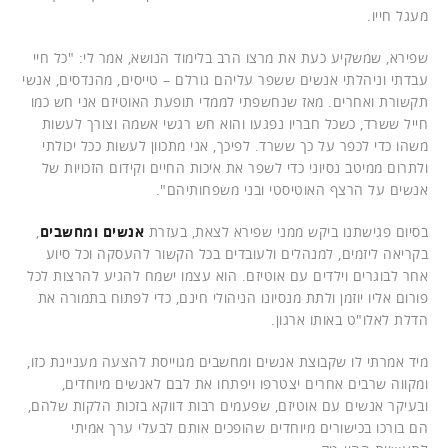
מעגל חייו.
שפירא, שמשקיע כעת את מרצו הרב בלימוד הנושא, אמר לי: "כל חיי
עבדתי וניהלתי אנשים ששפר עליהם גורלם – טייסים, מהנדסים, אנשי
תקשורת ואחרים. מאז שנחשפתי לממדי תופעת האוטיזם אני חש כמו
חייל ששרד, כשכל חבריו נפגעו והוא חש רגשי אשמה וצורך לעשות
משהו כדי לכפר על כך ששרד. לפיכך, אני מתכוון לעשות ככל יכולתי
ולתרום ממיטב נסיוני כדי לשפר את איכות החיים וקידום הזכויות של
אנשים על הרצף האוטיסטי ובני משפחותיהם".
בסיום פגישתנו ביקש ממני שפירא לצאת, בעזרת
אנשים ומחשבים
,
בקריאה ליזמים, למנהלים ולעובדים בכל הקשור להעסקה וכל סיוע
אחר לבוגרים וילדים עם אוטיזם. הוא עצמו ישמח להגיע להרצות לכל
פורום אליו יוזמן ולתת מנסיונו הניהולי חינם, כדי לפתוח בתמורה את
הדלת לאלו"ט באותו ארגון.
מיד אמרתי לו שקבוצת אנשים ומחשבים מגוייסת להצעה מעניינת כזו,
ומקווה שרבים אחרים יצטרפו ויפתחו את לבם לאנשים מיוחדים,
ובעיקר אנשים עם אוטיזם, שפעמים רבות דווקא בזכות הלקות שלהם,
הם בורכו בכישורים מיוחדים שהופכים אותם לבעלי ערך אמיתי