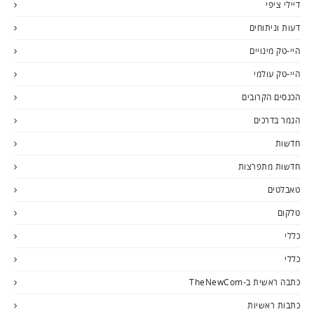
דיילי ציפי
דעות וניתוחים
היי-טק מינויים
היי-טק עולמי
הכנסים הקרובים
הנמר בדרכים
חדשות
חדשות מתפרצות
טאבלטים
טלקום
כללי
כללי
כתבה ראשית ב-TheNewCom
כתבות ראשיות