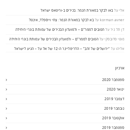
אלי
על
באו לבקר במאורת הנמר: בכירים ב-וריטאס ישראל
korman avner
על
בא לבקר במאורת הנמר: צחי וייספלד, אינטל
דן תל ניר
על
הטובים לממר"ם – ולמועדון הבכירים של עמותת בוגרי היחידה
מוטי סדובסקי
על
הטובים לממר"ם – ולמועדון הבכירים של עמותת בוגרי היחידה
אליהו
על
"ירושלים של זהב" – הדרימליינר ה-12 של אל על – הגיע לישראל
ארכיון
ספטמבר 2020
ינואר 2020
דצמבר 2019
נובמבר 2019
אוקטובר 2019
ספטמבר 2019