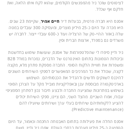
לציטוטים שזכר ניר מהמפגשים הקודמים, שהוא לקח איתו הלאה, ואת
חלקם אף שכלל.
אסנס היא חברה פרטית, בבעלות ד״ר
חיים אמיר
, שקיימת 23 שנים.
היא מכרה עד היום כ-25 מיליון מוצרים, ומעסיקה 300 עובדים במטה
שלה באזור ההיי-טק של הרצליה ועוד כ-600 עובדי ייצור. לחברה יש
משרדים גם בספרד, ארצות הברית וסין.
ניר ודיין סיפרו לי שהפלטפורמות של אסנס, שעושות שימוש בחדשנות
וביכולות הטמונות בתחום האינטרנט של הדברים, נמכרות במודל B2B
ומשפרות את חוויית הלקוח הסופי. החברה מספקת פתרון מלא, מקצה
לקצה, שכולל את כל המרכיבים המאפשרים לספקי השירותים השונים
להיכנס לשווקים חדשים ולהגדיל את הכנסותיהם. השימוש
בארכיטקטורה מבוססת ענן ובאפליקציות מובייל מקל על הצרכן הסופי
בשימוש בפתרונות שמציעה החברה ולבצע חיבור נכון לפתרון הספציפי
עבורו, אמרו השניים. מהצד השני, הם ציינו, ספקי השירות יכולים
להציע ללקוחותיהם שירותים בעלי ערך ושירותים שיועילו להם
(Predictive maintenance).
אסנס החלה את פעילותה בתחום האבטחה החכמה וכאמור, עד היום
הטמיעה כ-25 מיליון מערכות ברחבי העולם, אמרו ניר ודיין. משם