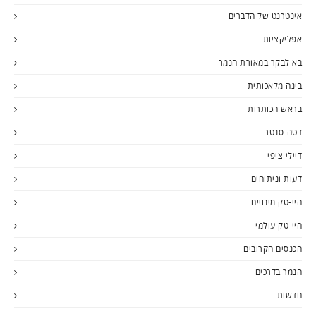
אינטרנט של הדברים
אפליקציות
בא לבקר במאורת הנמר
בינה מלאכותית
בראש הכותרות
דטה-סנטר
דיילי ציפי
דעות וניתוחים
היי-טק מינויים
היי-טק עולמי
הכנסים הקרובים
הנמר בדרכים
חדשות