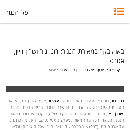
פלי הנמר
באו לבקר במאורת הנמר: רוני ניר ושרון דיין,
אסנס
24 באוקטובר 2017
WITH
אין תגובות
ON
רוני ניר
, סמנכ"ל השיווק והמכירות של
אסנס
(Essence), המנהל את
חטיבות האינטרנט של הדברים, המשרד החכם והבית החכם בחברה,
ו
שרון דיין
, מנהלת התקשורת השיווקית שלה, ביקרו באחרונה במאורת
הנמר. הביקור הפך מהר מאוד למפגש נוסטלגי, שבו העלינו זיכרונות
על שכנות מהי (במפגש התברר שדיין ואני היינו שכנים טובים) וגלש