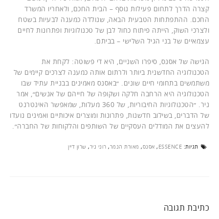
קצרה הדרך לתחום פעילות נוסף – הבית החכם, ולאחריו המשרד
החכם. ההתפתחות הטבעית הבאה, שנולדה כמענה לבעיות בשטח
ולצרכי השוק, הייתה פיתוח כחול לבן של טכנולוגיות ופתרונות לחיים
עצמאיים של בני הגיל השלישי – בביתם.
הגישה של אסנס, סיפרו השניים, היא די פשוטה: לקחת את
הטכנולוגיה החדשנית ביותר ולרתום אותה כמענה לצרכים קיימים של
משתמשים בתחומי חיים שונים. ״באסנס מאמינים בבניית עתיד שבו
הטכנולוגיה היא הרחבה חלקה ושקופה של חייהם של אנשים״, אמר
ניר. ״הטכנולוגיות החיבוריות, של 360 מעלות, שמאפשר האינטרנט
של הדברים, בשילוב חדשנות, פתרונות ומוצרים איכותיים ואמינים נועדו
להעצים את המודלים העסקיים של השותפים והלקוחות של החברה״.
תגיות:
ESSENCE
,
אסנס
,
מאורת הנמר
,
רוני ניר
,
שרון דיין
כתיבת תגובה