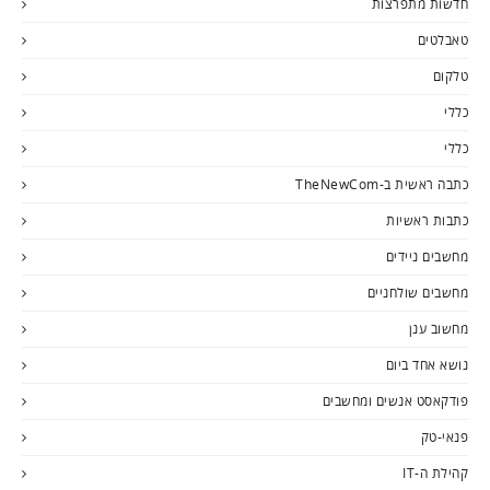
חדשות מתפרצות
טאבלטים
טלקום
כללי
כללי
כתבה ראשית ב-TheNewCom
כתבות ראשיות
מחשבים ניידים
מחשבים שולחניים
מחשוב ענן
נושא אחד ביום
פודקאסט אנשים ומחשבים
פנאי-טק
קהילת ה-IT