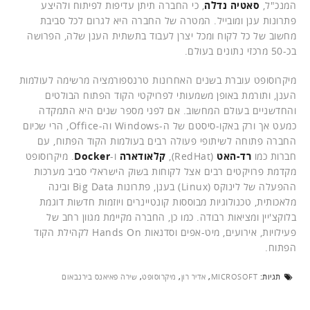
המנכ"ל,
סאטיה נדלה
, כי החברה תיתן עדיפות לפיתוח ולהיצע
פתרונות ענן ומובייל. המטרה של החברה היא לגרום לכל סביבת
מחשוב של כל לקוח ומכל יצרן לעבוד בתשתית הענן שלה, הפרושה
בכ-50 מרכזי נתונים בעולם.
מיקרוסופט עוברת בשנים האחרונות טרנספורמציה מרשימה לעולמות
הענן, ותורמת באופן משמעותי לפרויקטי הקוד הפתוח הבולטים
והחדשניים בעולם המחשוב. אם לפני מספר שנים היא התמקדה
כמעט אך ורק באקו-סיסטם של ה-Windows וה-Office, הרי שכיום
החברה פתוחה לשיתופי פעולה רבים בעולמות הקוד הפתוח, עם
חברות כמו
רד-האט
(RedHat),
קלאודארה
ו-
Docker
. מיקרוסופט
מקדמת פרויקטים רבים אצל לקוחות בשוק הישראלי סביב מערכות
ההפעלה של לינוקס (Linux) בענן, פתרונות Big Data ובינה
מלאכותית, טכנולוגיות מבוססות קונטיינרים ויוזמות חדשות דוגמת
בלוקצ'יין ומציאות רבודה. כמו כן, החברה מקיימת מגוון רחב של
פעילויות, אירועים, מיט-אפים וסדנאות Hands On לקהילת הקוד
הפתוח.
תגיות:
MICROSOFT
,
אדיר רון
,
מיקרוסופט
,
שירה פאיאנס בירנבאום