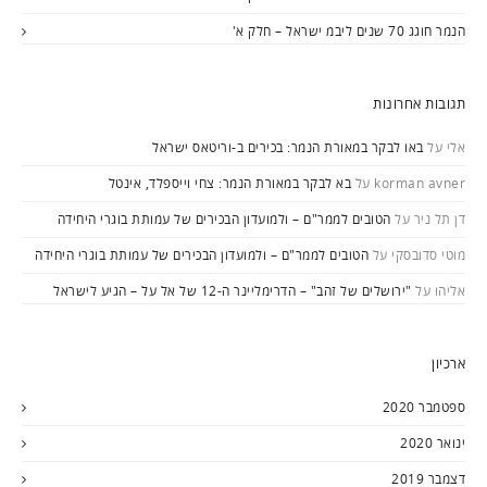
הנמר חוגג 70 שנים ליבמ ישראל – חלק א'
תגובות אחרונות
אלי
על
באו לבקר במאורת הנמר: בכירים ב-וריטאס ישראל
korman avner
על
בא לבקר במאורת הנמר: צחי וייספלד, אינטל
דן תל ניר
על
הטובים לממר"ם – ולמועדון הבכירים של עמותת בוגרי היחידה
מוטי סדובסקי
על
הטובים לממר"ם – ולמועדון הבכירים של עמותת בוגרי היחידה
אליהו
על
"ירושלים של זהב" – הדרימליינר ה-12 של אל על – הגיע לישראל
ארכיון
ספטמבר 2020
ינואר 2020
דצמבר 2019