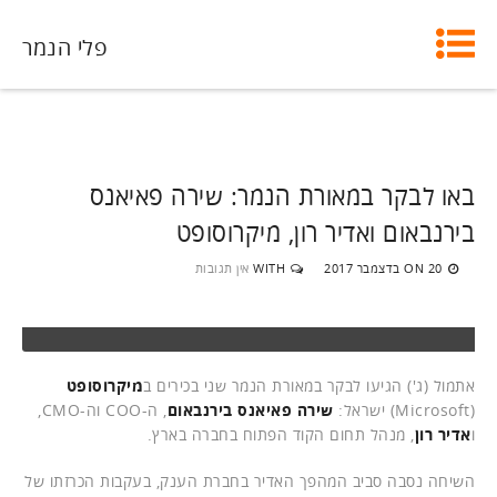
פלי הנמר
באו לבקר במאורת הנמר: שירה פאיאנס
בירנבאום ואדיר רון, מיקרוסופט
20 בדצמבר 2017
WITH
אין תגובות
ON
אתמול (ג') הגיעו לבקר במאורת הנמר שני בכירים ב
מיקרוסופט
(Microsoft) ישראל:
שירה פאיאנס בירנבאום
, ה-COO וה-CMO,
ו
אדיר רון
, מנהל תחום הקוד הפתוח בחברה בארץ.
השיחה נסבה סביב המהפך האדיר בחברת הענק, בעקבות הכרזתו של