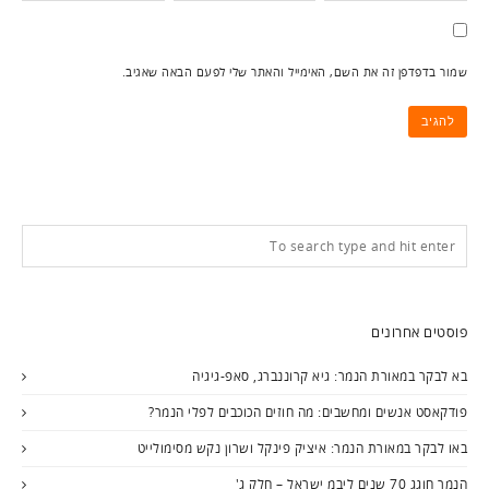
שמור בדפדפן זה את השם, האימייל והאתר שלי לפעם הבאה שאגיב.
פוסטים אחרונים
בא לבקר במאורת הנמר: גיא קרוננברג, סאפ-גיגיה
פודקאסט אנשים ומחשבים: מה חוזים הכוכבים לפלי הנמר?
באו לבקר במאורת הנמר: איציק פינקל ושרון נקש מסימולייט
הנמר חוגג 70 שנים ליבמ ישראל – חלק ג'