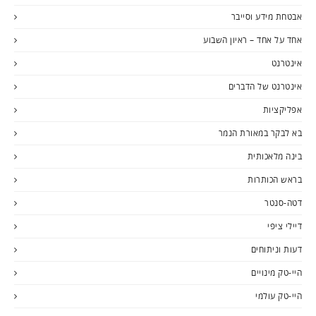
אבטחת מידע וסייבר
אחד על אחד – ראיון השבוע
אינטרנט
אינטרנט של הדברים
אפליקציות
בא לבקר במאורת הנמר
בינה מלאכותית
בראש הכותרות
דטה-סנטר
דיילי ציפי
דעות וניתוחים
היי-טק מינויים
היי-טק עולמי