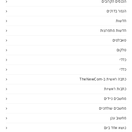
הכנסים הקרובים
הנמר בדרכים
חדשות
חדשות מתפרצות
טאבלטים
טלקום
כללי
כללי
כתבה ראשית ב-TheNewCom
כתבות ראשיות
מחשבים ניידים
מחשבים שולחניים
מחשוב ענן
נושא אחד ביום