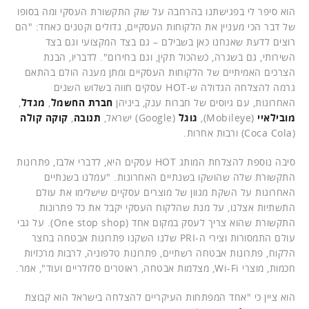
הוא סיפר לי בפגישתנו בהרחבה על שוק התקשורת העסקי ומה בסופו
של דבר הכי מעניין את הלקוחות העסקיים, גדולים וקטנים כאחד: "הם
רוצים לדעת שאנחנו כאן בשבילם – גם בצד המקצועי וגם בצד
השירותי, גם בשגרה, כשהכול תקין, וגם בחירום". לדבריו, הבנת
הצרכים האמיתיים של הלקוחות העסקיים ומתן מענה הולם בהתאם
גרמה להצלחה הגדולה ש-HOT עסקים חווה בשלוש השנים
האחרונות, עם גיוסים של חברות ענק, ביניהן
חברת החשמל
,
מגדל
,
מובילאיי
(Mobileye),
גוגל
(Google) ישראל,
תנובה
,
קוקה קולה
(Coca Cola) ורבות אחרות.
סיבה נוספת להצלחת המותג HOT עסקים היא, לדברי אלבז, פתרונות
התקשורת שלה שהושקו בשנתיים האחרונות. "עמלנו בשנתיים
האחרונות על השקת מגוון של מוצרים עסקיים שישלימו את עולם
התשתיות אצלנו, על מנת שהלקוח העסקי יקבל את כל פתרונות
התקשורת שהוא צריך לעסק במקום אחד (One stop shop). על גבי
עולם התמסורות וצירי ה-PRI שלנו השקנו פתרונות אבטחה בחצר
הלקוח, פתרונות אבטחה רשתיים, פתרונות טלפוניה, לרבות מרכזיות
חכמות, מוצרי Wi-Fi, מצלמות אבטחה, ראוטרים סלולריים ועוד", אמר.
הוא ציין כי "אחד המפתחות העיקריים להצלחה בישראל הוא קבוצת