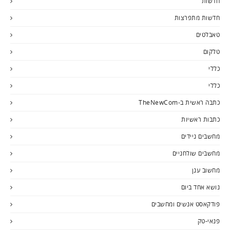
חדשות
חדשות מתפרצות
טאבלטים
טלקום
כללי
כללי
כתבה ראשית ב-TheNewCom
כתבות ראשיות
מחשבים ניידים
מחשבים שולחניים
מחשוב ענן
נושא אחד ביום
פודקאסט אנשים ומחשבים
פנאי-טק