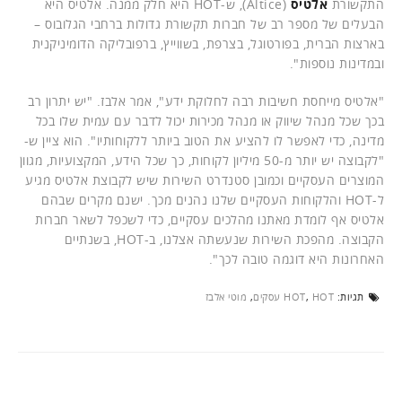
התקשורת
אלטיס
(Altice), ש-HOT היא חלק ממנה. אלטיס היא
הבעלים של מספר רב של חברות תקשורת גדולות ברחבי הגלובוס –
בארצות הברית, בפורטוגל, בצרפת, בשווייץ, ברפובליקה הדומיניקנית
ובמדינות נוספות".
"אלטיס מייחסת חשיבות רבה לחלוקת ידע", אמר אלבז. "יש יתרון רב
בכך שכל מנהל שיווק או מנהל מכירות יכול לדבר עם עמית שלו בכל
מדינה, כדי לאפשר לו להציע את הטוב ביותר ללקוחותיו". הוא ציין ש-
"לקבוצה יש יותר מ-50 מיליון לקוחות, כך שכל הידע, המקצועיות, מגוון
המוצרים העסקיים וכמובן סטנדרט השירות שיש לקבוצת אלטיס מגיע
ל-HOT והלקוחות העסקיים שלנו נהנים מכך. ישנם מקרים שבהם
אלטיס אף לומדת מאתנו מהלכים עסקיים, כדי לשכפל לשאר חברות
הקבוצה. מהפכת השירות שנעשתה אצלנו, ב-HOT, בשנתיים
האחרונות היא דוגמה טובה לכך".
תגיות:
HOT עסקים
,
HOT
,
מוטי אלבז