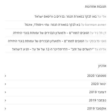
תגובות אחרונות
אלי
על
באו לבקר במאורת הנמר: בכירים ב-וריטאס ישראל
korman avner
על
בא לבקר במאורת הנמר: צחי וייספלד, אינטל
דן תל ניר
על
הטובים לממר"ם – ולמועדון הבכירים של עמותת בוגרי היחידה
מוטי סדובסקי
על
הטובים לממר"ם – ולמועדון הבכירים של עמותת בוגרי היחידה
אליהו
על
"ירושלים של זהב" – הדרימליינר ה-12 של אל על – הגיע לישראל
ארכיון
ספטמבר 2020
ינואר 2020
דצמבר 2019
נובמבר 2019
אוקטובר 2019