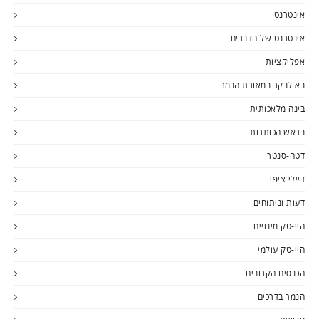
אינטרנט
אינטרנט של הדברים
אפליקציות
בא לבקר במאורת הנמר
בינה מלאכותית
בראש הכותרות
דטה-סנטר
דיילי ציפי
דעות וניתוחים
היי-טק מינויים
היי-טק עולמי
הכנסים הקרובים
הנמר בדרכים