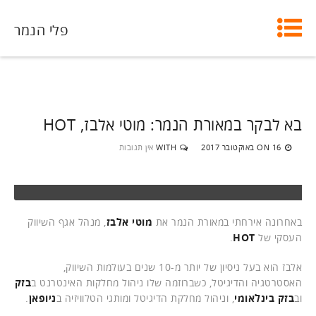
פלי הנמר
בא לבקר במאורת הנמר: מוטי אלבז, HOT
16 באוקטובר 2017
WITH
אין תגובות
ON
באחרונה אירחתי במאורת הנמר את
מוטי אלבז
, מנהל אגף השיווק
העסקי של
HOT
.
אלבז הוא בעל ניסיון של יותר מ-10 שנים בעולמות השיווק,
האסטרטגיה והדיגיטל, כשברוזמה שלו ניהול מחלקות האינטרנט ב
בזק
וב
בזק בינלאומי
, וניהול מחלקת הדיגיטל ומותגי הטלוויזיה ב
ניופאן
.