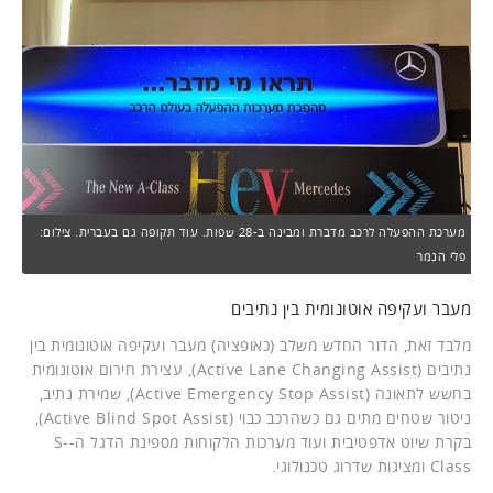
מערכת ההפעלה לרכב מדברת ומבינה ב-28 שפות. עוד תקופה גם בעברית. צילום:
פלי הנמר
מעבר ועקיפה אוטונומית בין נתיבים
מלבד זאת, הדור החדש משלב (כאופציה) מעבר ועקיפה אוטונומית בין
נתיבים (Active Lane Changing Assist), עצירת חירום אוטונומית
בחשש לתאונה (Active Emergency Stop Assist), שמירת נתיב,
ניטור שטחים מתים גם כשהרכב כבוי (Active Blind Spot Assist),
בקרת שיוט אדפטיבית ועוד מערכות הלקוחות מספינת הדגל ה-S-
Class ומציגות שדרוג טכנולוגי.