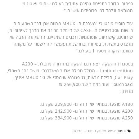
כפתור. מדובר בתפיסת נהיגה עתידית בעולם שיתופי ואוטונומי
המותאם ונלמד לפי פרופילים אישיים."
עוד הוסיף פינטו כי "מערכת ה- MBUX מהווה אבן דרך משמעותית
ביישום אסטרטגיית ה- CASE של דיימלר הבונה את הדרך לשיתופיות,
שירותים, קישוריות, אוטונומיות ורכבים חשמליים. ההשקעה הרבה של
מרצדס בתשתית, בפיתוח ובחדשנות תאפשר לה לשמור על מקומה
כמותג היוקרה מספר 1 בעולם."
במסגרת ההשקה יוצע דגם השקה במהדורה מוגבלת – A200
limited edition – הכולל חבילת אבזור משודרגת: מושב נהג חשמלי,
Car Play, חבילת מראות, גג פנורמי או מסכי MBUX 10.25 אינץ',
Touchpad ועוד במחיר של 256,900 ₪.
מחירון:
A180 מוצעת במחיר של החל מ- 229,900 שקלים.
A200 מוצעת במחיר של החל מ- 242,900 שקלים.
A250 מוצעת במחיר של החל מ- 334,900 שקלים.
תגיות:
אריאל פינטו
,
כלמוביל
,
מרצדס