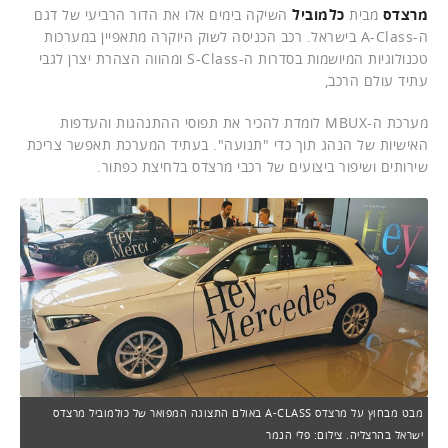
מרצדס
מבית
כלמוביל
השיקה בימים אלו את הדור הרביעי של דגם
ה-A-Class בישראל. רכב הכניסה לשוק היוקרה מתאפיין במערכות
טכנולוגיות המיושמות בסדרות ה-S-Class ומהווה הצהרת יצרן לגבי
עתיד עולם הרכב,
מערכת ה-MBUX לומדת להכיר את תפוסי ההתנהגות והעדפות
האישיות של הנהג תוך כדי "תנועה". בעתיד המערכת תאפשר צריכת
שירותים ושיפור ביצועים של רכבי מרצדס בלחיצת כפתור.
מבט מבחוץ על מרצדס A-CLASS באולם התצוגה המפואר של כולמוביל מרצדס
ישראל בהרצליה. צילום: פלי הנמר