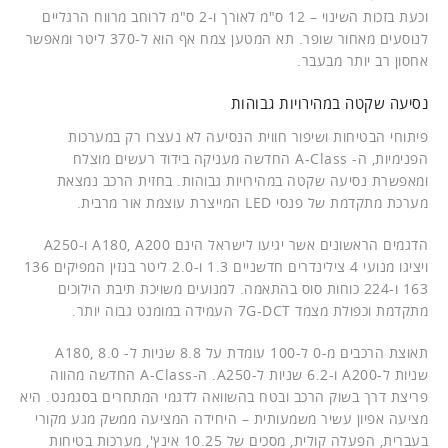
וכעת בזכות השינוי – 12 ס"מ לאורך ו-2 ס"מ לרוחב מרווח הרגליים
לנוסעים מאחור שופר. תא המטען צמח אף הוא ל-370 ליטר ומאפשר
אחסון רב יותר מבעבר.
נסיעה שקטה במהירויות גבוהות
פיתוחי הבטיחות ושיפור חווית הנסיעה לא נעצרו רק במערכות
הפנימיות, ה- A-Class החדשה מעניקה בידוד רעשים מוצלח
ומאפשרת נסיעה שקטה במהירויות גבוהות. בחזית הרכב נמצאת
מערכת מתקדמת של פנסי LED המייצרת עוצמת אור מרבית.
הדגמים הראשונים אשר יגיעו לישראל הינם A180, A200 ו-A250
ויציגו מנועי 4 צילינדרים חדשניים 1.3 ו-2.0 ליטר בנזין המפיקים 136
163 ו-224 כוחות סוס בהתאמה. למנועים משויכת תיבת הילוכים
מתקדמת וכפולת מצמד 7G-DCT העמידה במומנט גבוה יותר.
תאוצת הרכבים מ-0 ל-100 עומדת על 8.8 שניות ל- A180, 8.0
שניות ל-A200 ו-6.2 שניות ל-A250. ה-A-Class החדשה מהווה
פריצת דרך בשוק הרכב ובטח בהשוואה לדגמי המתחרים בסגמנט. היא
מציעה אפיון עשיר משמעותית – היחידה המציעה ממשק מגע מקורי
בעברית, הפעלה קולית, מסכים של 10.25 אינץ', מערכות בטיחות