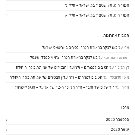
הנמר חוגג 70 שנים ליבמ ישראל – חלק ג'
הנמר חוגג 70 שנים ליבמ ישראל – חלק א'
תגובות אחרונות
אלי
על
באו לבקר במאורת הנמר: בכירים ב-וריטאס ישראל
korman avner
על
בא לבקר במאורת הנמר: צחי וייספלד, אינטל
דן תל ניר
על
הטובים לממר"ם – ולמועדון הבכירים של עמותת בוגרי היחידה
מוטי סדובסקי
על
הטובים לממר"ם – ולמועדון הבכירים של עמותת בוגרי היחידה
אליהו
על
"ירושלים של זהב" – הדרימליינר ה-12 של אל על – הגיע לישראל
ארכיון
ספטמבר 2020
ינואר 2020