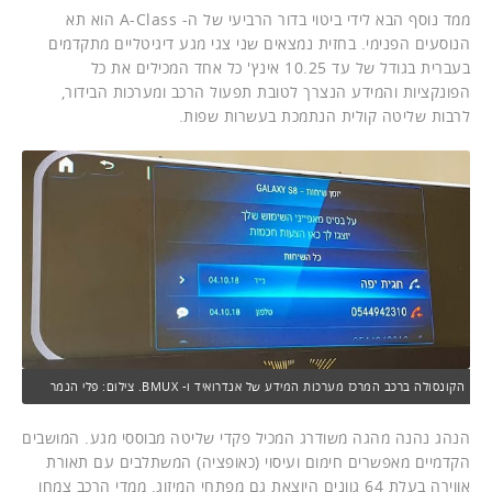
ממד נוסף הבא לידי ביטוי בדור הרביעי של ה- A-Class הוא תא
הנוסעים הפנימי. בחזית נמצאים שני צגי מגע דיגיטליים מתקדמים
בעברית בגודל של עד 10.25 אינץ' כל אחד המכילים את כל
הפונקציות והמידע הנצרך לטובת תפעול הרכב ומערכות הבידור,
לרבות שליטה קולית הנתמכת בעשרות שפות.
הקונסולה ברכב המרכז מערכות המידע של אנדרואיד ו- BMUX. צילום: פלי הנמר
הנהג נהנה מהגה משודרג המכיל פקדי שליטה מבוססי מגע. המושבים
הקדמיים מאפשרים חימום ועיסוי (כאופציה) המשתלבים עם תאורת
אווירה בעלת 64 גוונים היוצאת גם מפתחי המיזוג. ממדי הרכב צמחו