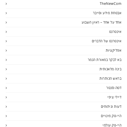
TheNewCom
אבטחת מידע וסייבר
אחד על אחד – ראיון השבוע
אינטרנט
אינטרנט של הדברים
אפליקציות
בא לבקר במאורת הנמר
בינה מלאכותית
בראש הכותרות
דטה-סנטר
דיילי ציפי
דעות וניתוחים
היי-טק מינויים
היי-טק עולמי