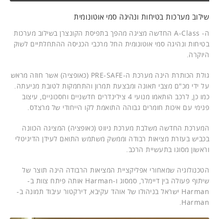
שילוב מערכות בטיחות ונהיגה סמי אוטונומית
ה- A-Class החדשה מציגה מהפך בתפיסת הקונצרן בשילוב מערכות
בטיחות ונהיגה סמי אוטונומית החל מרכבי הכניסה ההתחלתיים לשוק
היוקרה.
גולת הכותרת הינה מערכת ה-PRE-SAFE (כאופציה) אשר חוזה מראש
על ידי מכ"ם מצבי תאונה ומבצעת תמרון והתחמקות לטובת מניעתה.
כמו כן, לרכב הותאמו מנועי 4 צילינדרים חדשניים וחסכוניים, עיצוב
פנימי עם איכות חומרים גבוהה התואמת לקו הייחודי של מרצדס.
המערכת החדשה משלבת מערכת ניווט (כאופציה) המציגה הכוונה
בכביש בעזרת מציאות רבודה וממשק משתמש התואם לעידן הדיגיטלי
וראשון מסוגו בתעשיית הרכב.
הטכנולוגיה שמאחורי אפליקציית המציאות הרבודה הינה תוצר של
שיתוף פעולה בין דיימלר, סמסוג ו-Harman אותה פיתח צוות ב-
Harman ישראל בניהולו של אוהד עקיבא, דירקטור עיבוד תמונה ב-
Harman.